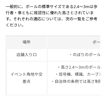
一般的に、ポールの標準サイズである2.4～3mは歩
行者・車ともに視認性に優れた高さとされていま
す。それぞれの適応については、次の一覧をご参考
ください。
場所
ポール
店舗入り口
・のぼりのポールの標
・高さ2.4～3mのポール
イベント角地や交
・信号機、標識、カーブミ
差点
・自治体の条例では高さ制限