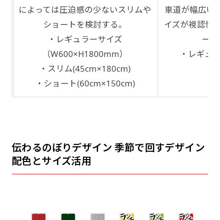
によっては圧迫感の少ないスリムや
車道が幅広い
ショートを検討する。
イズが視認性
・レギュラーサイズ
ーサ
（W600×H1800mm）
・レギュラ
・スリム(45cm×180cm)
・
・ショート(60cm×150cm)
伝わるのぼりデザイン 季節で回すデザイン
配色とサイズ活用