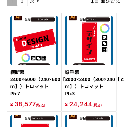
並び替え
1
2
次
新着順
価格が安い順
価格が高い順
横断幕
懸垂幕
2400×6000（240×600【ｃ
3000×2400（300×240【ｃ
ｍ】）トロマット
ｍ】）トロマット
f9c7
f9c3
38,577
24,244
¥
¥
(税込)
(税込)