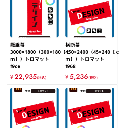
懸垂幕
横断幕
3000×1800（300×180【ｃ
450×2400（45×240【ｃ
ｍ】）トロマット
ｍ】）トロマット
f9ce
f968
22,935
5,236
¥
¥
(税込)
(税込)