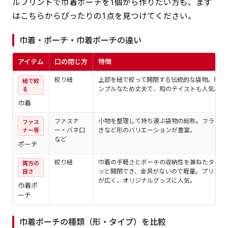
ルプリントで巾着ポーチを1個から作りたい方も、まず
はこちらからぴったりの1点を見つけてください。
巾着・ポーチ・巾着ポーチの違い
アイテム
口の閉じ方
特徴
絞り紐
上部を紐で絞って開閉する伝統的な袋物。軽く
紐で絞
ンプルなため丈夫で、和のテイストも人気。
る
巾着
ファスナ
小物を整理して持ち運ぶ袋物の総称。フラット
ファス
ー・バネ口
きなど形のバリエーションが豊富。
ナー等
など
ポーチ
絞り紐
巾着の手軽さとポーチの収納性を兼ねたタイプ
両方の
ッと開閉でき、金具がないので軽量。プリント
良さ
が広く、オリジナルグッズに人気。
巾着ポ
ーチ
巾着ポーチの種類（形・タイプ）を比較