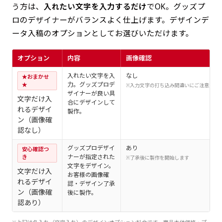
う方は、
入れたい文字を入力するだけ
でOK。グッズプ
ロのデザイナーがバランスよく仕上げます。デザインデ
ータ入稿のオプションとしてお選びいただけます。
オプション
内容
画像確認
入れたい文字を入
なし
★おまかせ
力。グッズプロデ
★
※入力文字の打ち込み間違いにご注意くだ
ザイナーが良い具
文字だけ入
合にデザインして
れるデザイ
製作。
ン（画像確
認なし）
グッズプロデザイ
あり
安心確認つ
ナーが指定された
き
※了承後に製作を開始します
文字をデザイン。
文字だけ入
お客様の画像確
れるデザイ
認・デザイン了承
ン（画像確
後に製作。
認あり）