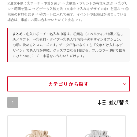
※注文手順：①ポーチ・巾着を選ぶ → ②数量・プリントの有無を選ぶ → ③プリ
ント範囲を選ぶ → ④データ入稿方法（文字だけ入れるデザイン等）を選ぶ → ⑤
包装の有無を選ぶ → ⑥カートに入れて完了。イベントや配布日が決まっている
場合は、事前にお問い合わせいただくと安心です。
まとめ：
名入れポーチ・名入れ巾着は、①用途（ノベルティ／物販／推し
活／ギフト）→②素材・タイプ→③名入れ内容→④デザインオプション、
の順に決めるとスムーズです。データが作れなくても「文字だけ入れるデ
ザイン」で名入れが完結。グッズプロなら1個から、フルカラー印刷で世界
にひとつのポーチ・巾着をお作りいただけます。
カテゴリから探す
並び替え
1
新着順