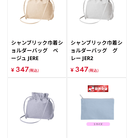
価格が安い順
価格が高い順
シャンブリック巾着シ
シャンブリック巾着シ
ョルダーバッグ ベ
ョルダーバッグ グ
ージュ JERE
レー JER2
347
347
¥
¥
(税込)
(税込)