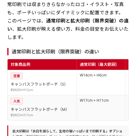
常印刷では収まりきらなかったロゴ・イラスト・写真
も、ポーチいっぱいにダイナミックに配置できます。
このページでは、
通常印刷と拡大印刷（限界突破）の違
い
、拡大印刷が映える使い方、料金の目安をお伝えいた
します。
通常印刷と拡大印刷（限界突破）の違い
対象商品例
通常印刷（最大範囲）
拡
W14cm × H6cm
W19
定番
キャンバスフラットポーチ（S）
約W20×H12cm
W17cm × H11cm
W19
人気
キャンバスフラットポーチ（M）
約W23×H17cm
拡大印刷は「余白を減らして、生地の端いっぱいまで印刷する」オプショ