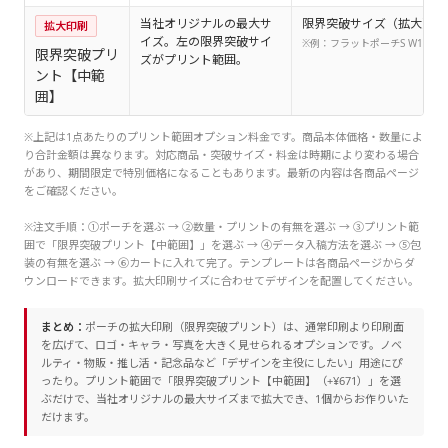
当社オリジナルの最大サ
限界突破サイズ（拡大）
拡大印刷
イズ。左の限界突破サイ
※例：フラットポーチS W19×H9
限界突破プリ
ズがプリント範囲。
ント【中範
囲】
※上記は1点あたりのプリント範囲オプション料金です。商品本体価格・数量によ
り合計金額は異なります。対応商品・突破サイズ・料金は時期により変わる場合
があり、期間限定で特別価格になることもあります。最新の内容は各商品ページ
をご確認ください。
※注文手順：①ポーチを選ぶ → ②数量・プリントの有無を選ぶ → ③プリント範
囲で「限界突破プリント【中範囲】」を選ぶ → ④データ入稿方法を選ぶ → ⑤包
装の有無を選ぶ → ⑥カートに入れて完了。テンプレートは各商品ページからダ
ウンロードできます。拡大印刷サイズに合わせてデザインを配置してください。
まとめ：
ポーチの拡大印刷（限界突破プリント）は、通常印刷より印刷面
を広げて、ロゴ・キャラ・写真を大きく見せられるオプションです。ノベ
ルティ・物販・推し活・記念品など「デザインを主役にしたい」用途にぴ
ったり。プリント範囲で「限界突破プリント【中範囲】（+¥671）」を選
ぶだけで、当社オリジナルの最大サイズまで拡大でき、1個からお作りいた
だけます。