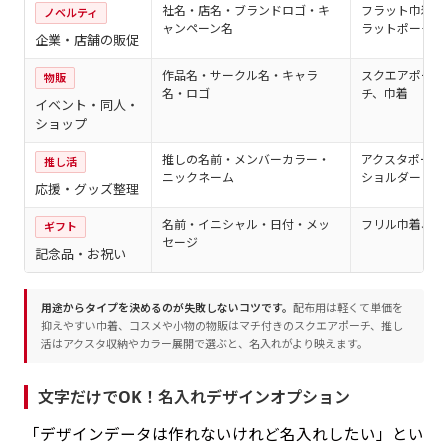
社名・店名・ブランドロゴ・キ
フラット巾着、
ノベルティ
ャンペーン名
ラットポーチ
企業・店舗の販促
作品名・サークル名・キャラ
スクエアポーチ
物販
名・ロゴ
チ、巾着
イベント・同人・
ショップ
推しの名前・メンバーカラー・
アクスタポーチ
推し活
ニックネーム
ショルダー
応援・グッズ整理
名前・イニシャル・日付・メッ
フリル巾着、キ
ギフト
セージ
記念品・お祝い
用途からタイプを決めるのが失敗しないコツです。
配布用は軽くて単価を
抑えやすい巾着、コスメや小物の物販はマチ付きのスクエアポーチ、推し
活はアクスタ収納やカラー展開で選ぶと、名入れがより映えます。
文字だけでOK！名入れデザインオプション
「デザインデータは作れないけれど名入れしたい」とい