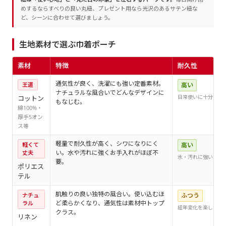
めするならすべりの良い丸紐、プレゼント用なら光沢のあるサテン紐な
ど、シーンに合わせて選びましょう。
生地素材で選ぶ巾着ポーチ
素材
特徴
耐久性
通気性が良く、洗濯にも強い定番素材。
王道
高い
ナチュラルな風合いでどんなデザインに
日常使いに十分
コットン
もなじむ。
綿100%・
厚手5オン
ス等
軽量で耐久性が高く、シワになりにく
軽くて
高い
い。水や汚れに強くお手入れがほぼ不
丈夫
水・汚れに強い
要。
ポリエス
テル
肌触りの良い独特の風合い。使い込むほ
ナチュ
ふつう
ど柔らかくなり、通気性は素材中トップ
ラル
経年変化を楽しめる
クラス。
リネン