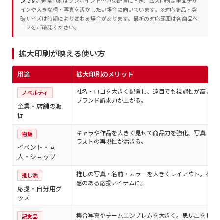
ンです。
通常印刷はワンポイント〜中央配置に向き、拡大印刷は全面デザ
インや大きな柄・写真を活かしたい場合に向いています。※対応商品・突
破サイズは時期により変わる場合があります。最新の対応範囲は各商品ペ
ージをご確認ください。
拡大印刷が映える使い方
用途
拡大印刷のメリット
社名・ロゴを大きく配置し、遠目でも視認性が高い。
ノベルティ
ブランド訴求力が上がる。
企業・店舗の販
促
キャラや作品を大きく見せて商品力を強化。写真・イ
物販
ラストの再現性が活きる。
イベント・同
人・ショップ
推しの写真・名前・カラーを大きくレイアウト。存在
推し活
感のある応援アイテムに。
応援・自分用グ
ッズ
集合写真やチームエンブレムを大きく。思い出をしっ
記念品