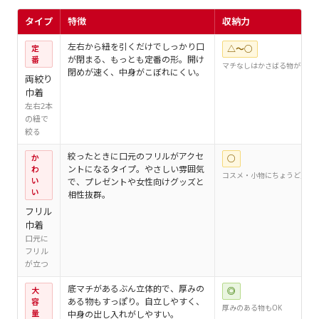
タイプ
特徴
収納力
左右から紐を引くだけでしっかり口
定
△〜○
が閉まる、もっとも定番の形。開け
番
マチなしはかさばる物が苦手
閉めが速く、中身がこぼれにくい。
両絞り
巾着
左右2本
の紐で
絞る
絞ったときに口元のフリルがアクセ
か
○
ントになるタイプ。やさしい雰囲気
わ
コスメ・小物にちょうど良い
い
で、プレゼントや女性向けグッズと
い
相性抜群。
フリル
巾着
口元に
フリル
が立つ
底マチがあるぶん立体的で、厚みの
大
◎
ある物もすっぽり。自立しやすく、
容
厚みのある物もOK
量
中身の出し入れがしやすい。