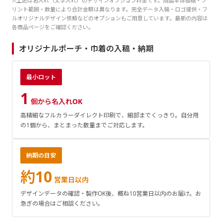
※上記は名入れ（文字入れ）のデザインオプション料金です。商品本体価格・プ
リント範囲・数量により合計金額は異なります。完全データ入稿・ロゴ提供・フ
ルオリジナルデザイン依頼などのオプションもご用意しています。最新の内容は
各商品ページをご確認ください。
オリジナルポーチ・巾着の入稿・納期
最小ロット
1
個から名入れOK
高精細なフルカラーダイレクト印刷で、細部までくっきり。自分用
の1個から、まとまった数量までご対応します。
納期の目安
約10
営業日以内
デザインデータの確認・製作OK後、概ね10営業日以内のお届け。お
急ぎの場合はご相談ください。