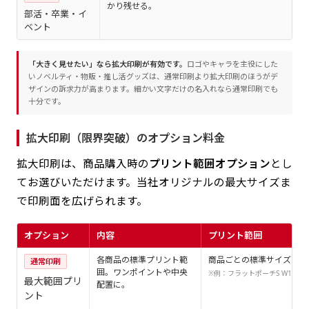
かり残せる。
部活・卒業・イ
ベント
「大きく見せたい」なら拡大印刷が有効です。
ロゴやキャラを主役にした
いノベルティ・物販・推し活グッズは、通常印刷より拡大印刷のほうがデ
ザインの訴求力が高まります。細かい文字だけの名入れなら通常印刷でも
十分です。
拡大印刷（限界突破）のオプション料金
拡大印刷は、商品購入時の
プリント範囲オプション
とし
てお選びいただけます。当社オリジナルの最大サイズま
で印刷面を広げられます。
オプション
内容
プリント範囲
各商品の標準プリント範
商品ごとの標準サイズ
通常印刷
囲。ワンポイントや中央
※例：フラットポーチS W14×H6
最大範囲プリ
配置に。
ント