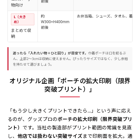
前後
物向け
約
お弁当箱、シューズ、タオル、着替
L（大き
W300×H400mm
め）
前後
まとめて収
納
迷ったら「入れたい物＋ひと回り」が目安です。
巾着ポーチは口を絞るぶ
ん、上部2〜3cmは収納に使えません。ぴったりサイズではなく、少し余裕
を持たせて選びましょう。
オリジナル企画「ポーチの拡大印刷（限界
突破プリント）」
「もう少し大きくプリントできたら…」という声に応え
るのが、グッズプロの
ポーチの拡大印刷（限界突破プリ
ント）
です。当社の製造部がプリント範囲の常識を見直
し、
他店では扱わない突破サイズ
まで印刷面を拡大。通