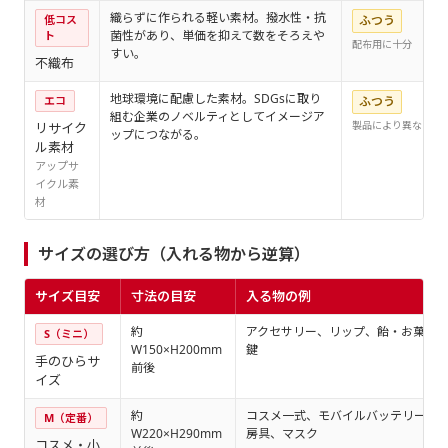
織らずに作られる軽い素材。撥水性・抗
低コス
ふつう
菌性があり、単価を抑えて数をそろえや
ト
配布用に十分
すい。
不織布
地球環境に配慮した素材。SDGsに取り
エコ
ふつう
組む企業のノベルティとしてイメージア
製品により異なる
リサイク
ップにつながる。
ル素材
アップサ
イクル素
材
サイズの選び方（入れる物から逆算）
サイズ目安
寸法の目安
入る物の例
約
アクセサリー、リップ、飴・お菓子
S（ミニ）
W150×H200mm
鍵
手のひらサ
前後
イズ
約
コスメ一式、モバイルバッテリー、
M（定番）
W220×H290mm
房具、マスク
コスメ・小