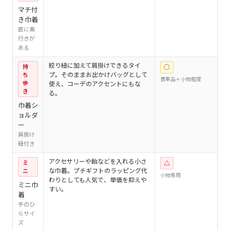
マチ付
き巾着
底に奥
行きが
ある
絞り紐に加えて肩掛けできるタイ
持
○
プ。そのままお出かけバッグとして
ち
貴重品＋小物程度
歩
使え、コーデのアクセントにもな
き
る。
巾着シ
ョルダ
ー
肩掛け
紐付き
アクセサリーや飴などを入れる小さ
ミ
△
な巾着。プチギフトのラッピング代
ニ
小物専用
わりとしても人気で、単価を抑えや
ミニ巾
すい。
着
手のひ
らサイ
ズ