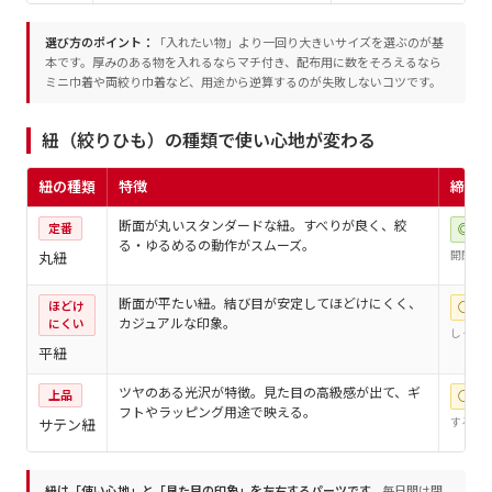
選び方のポイント：
「入れたい物」より一回り大きいサイズを選ぶのが基
本です。厚みのある物を入れるならマチ付き、配布用に数をそろえるなら
ミニ巾着や両絞り巾着など、用途から逆算するのが失敗しないコツです。
紐（絞りひも）の種類で使い心地が変わる
紐の種類
特徴
締め
断面が丸いスタンダードな紐。すべりが良く、絞
定番
◎
る・ゆるめるの動作がスムーズ。
開閉が
丸紐
断面が平たい紐。結び目が安定してほどけにくく、
ほどけ
○
カジュアルな印象。
にくい
しっか
平紐
ツヤのある光沢が特徴。見た目の高級感が出て、ギ
上品
○
フトやラッピング用途で映える。
するっ
サテン紐
紐は「使い心地」と「見た目の印象」を左右するパーツです。
毎日開け閉