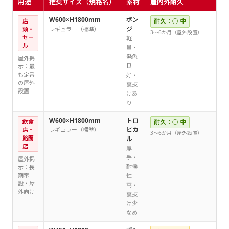
用途
推奨サイズ（規格名）
素材
屋内外耐久
W600×H1800mm
ポン
店
耐久：○ 中
ジ
頭・
レギュラー（標準）
3〜6か月（屋外設置）
セー
軽
ル
量・
発色
屋外掲
良
示：最
も定番
好・
の屋外
裏抜
設置
けあ
り
W600×H1800mm
トロ
飲食
耐久：○ 中
ピカ
店・
レギュラー（標準）
3〜6か月（屋外設置）
路面
ル
店
厚
手・
屋外掲
耐候
示：長
期常
性
設・屋
高・
外向け
裏抜
け少
なめ