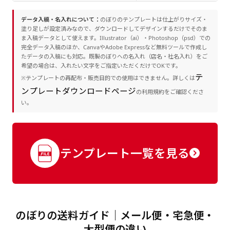
データ入稿・名入れについて：
のぼりのテンプレートは仕上がりサイズ・
塗り足しが設定済みなので、ダウンロードしてデザインするだけでそのま
ま入稿データとして使えます。Illustrator（ai）・Photoshop（psd）での
完全データ入稿のほか、CanvaやAdobe Expressなど無料ツールで作成し
たデータの入稿にも対応。既製のぼりへの名入れ（店名・社名入れ）をご
希望の場合は、入れたい文字をご指定いただくだけでOKです。
テ
※テンプレートの再配布・販売目的での使用はできません。詳しくは
ンプレートダウンロードページ
の利用規約をご確認くださ
い。
テンプレート一覧を見る
のぼりの送料ガイド｜メール便・宅急便・
大型便の違い