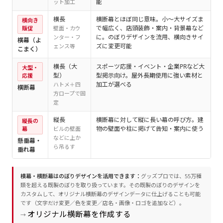
能
ット加工
横長
横断幕とほぼ同じ意味。小～大サイズま
6
横向き
で幅広く、店頭装飾・案内・背景幕など
販促
壁面・カウ
に。のぼりデザインを流用、横向きサイ
ンター・フ
横幕（よ
ズに変更可能
ェンス等
こまく）
横長（大
スポーツ応援・イベント・企業PRなど大
6
大型・
型）
型掲示向け。屋外長期使用に強い素材と
最
応援
加工が選べる
ハトメ＋四
横断幕
方ロープで固
定
縦長
横断幕に対して縦に長い幕の呼び方。建
縦
縦長の
物の壁面や柱に掲げて告知・案内に使う
（
幕
ビルの壁面
などに上か
懸垂幕・
ら吊るす
垂れ幕
横幕・横断幕はのぼりデザインを活用できます：
グッズプロでは、55万種
類を超える既製のぼりを取り扱っています。その既製のぼりのデザインを
カスタムして、オリジナル横断幕のデザインデータに仕上げることも可能
です（文字だけ変更／色を変更／店名・画像・ロゴを追加など）。
オリジナル横断幕を作成する
→