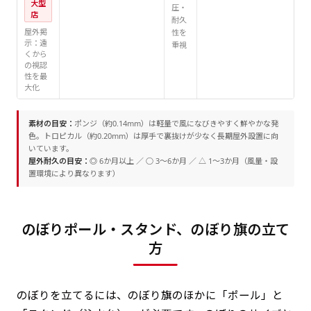
大型
圧・
店
耐久
屋外掲
性を
示：遠
重視
くから
の視認
性を最
大化
素材の目安：
ポンジ（約0.14mm）は軽量で風になびきやすく鮮やかな発
色。トロピカル（約0.20mm）は厚手で裏抜けが少なく長期屋外設置に向
いています。
屋外耐久の目安：
◎ 6か月以上 ／ ○ 3〜6か月 ／ △ 1〜3か月（風量・設
置環境により異なります）
のぼりポール・スタンド、のぼり旗の立て
方
のぼりを立てるには、のぼり旗のほかに「ポール」と