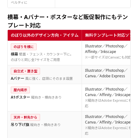
ベルティに
横幕・Aバナー・ポスターなど販促製作にもテン
プレート対応
のぼり以外のデザイン方向・アイテム
無料テンプレート対応ソフト
Illustrator／Photoshop／
のぼりを横に
Affinity／Inkscape
横幕
壁面・フェンス・カウンター下に。
※一部サイズはCanvaにも対応
のぼりと同じ全7サイズをご用意
Illustrator／Photoshop／
自立式・置き型
Canva／Adobe Express
Aバナー
風に強く、店頭にそのまま設置
Illustrator／Photoshop／
屋内掲示
Canva／Affinity／Inkscape
A1ポスター
縦向き・横向きあり
※縦向きはAdobe Expressにも対
応
Illustrator／Photoshop／
天井・軒先から
Canva／Affinity／Inkscape
吊り下げ旗
縦向き・横向きあり
※縦向きはAdobe Expressにも対
応