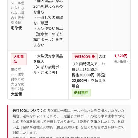
・購入商品に厚み
メール便
2cmを超えるもの
に入りき
を含む
らない場
・手渡しでの受取
合や代金
引換時
をご希望
宅急便
・大型便扱い商品
（注水台・のぼり
旗用ポール）を含
まない
・大型便対象商品
1,320円
のぼ
大型商
送料ECO対象
を購入
品
※北海道・沖縄
りと同時購入で、お
【のぼり旗用ポー
主にポー
買い上げ金額が
ル・注水台等】
ル・注水
税抜20,000円（税込
台などの
22,000円）
を超える
大きな商
場合
品が対象
送料無料
大型便
送料ECOについて：
のぼり旗と一緒にポールや注水台をご購入いただいた
場合、送料をお安くするため、一定量まではポールの箱の中や注水台の箱
にのぼり旗を同梱して発送しております。上記条件を満たした上で、お買
い上げ金額が税抜20,000円（税込22,000円）を超えた場合は送料無料にて
対応いたします。