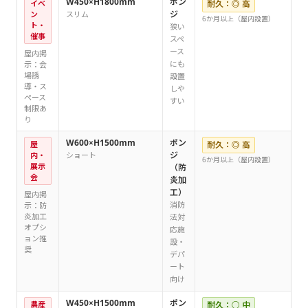
W450×H1800mm
ポン
イベ
耐久：◎ 高
ジ
ン
スリム
6か月以上（屋内設置）
ト・
狭い
催事
スペ
ース
屋内掲
にも
示：会
場誘
設置
導・ス
しや
ペース
すい
制限あ
り
W600×H1500mm
ポン
屋
耐久：◎ 高
ジ
内・
ショート
6か月以上（屋内設置）
展示
（防
会
炎加
工）
屋内掲
消防
示：防
炎加工
法対
オプシ
応施
ョン推
設・
奨
デパ
ート
向け
W450×H1500mm
ポン
農産
耐久：○ 中