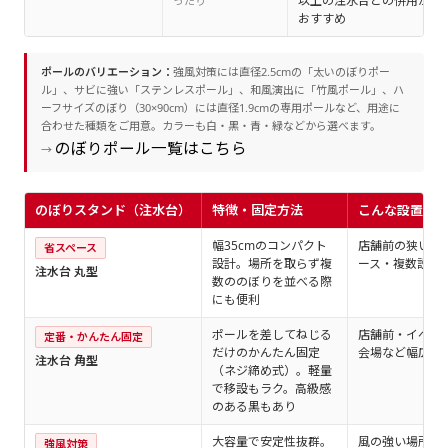
以上の注水台との併用が
ったり
おすすめ
ポールのバリエーション：
強風対策には直径2.5cmの「太いのぼりポー
ル」、サビに強い「ステンレスポール」、和風演出に「竹風ポール」、ハ
ーフサイズのぼり（30×90cm）には直径1.9cmの専用ポールなど、用途に
合わせた種類をご用意。カラーも白・黒・青・緑などから選べます。
のぼりポール一覧はこちら
→
のぼりスタンド（注水台）
特徴・固定方法
こんな設置場
幅35cmのコンパクト
店舗前の狭いス
省スペース
設計。場所を取らず複
ース・複数設置
注水台 丸型
数ののぼりを並べる際
にも便利
ポールを差してねじる
店舗前・イベン
定番・かんたん固定
だけのかんたん固定
会場など幅広く
注水台 角型
（ネジ締め式）。軽量
で移設もラク。高級感
のある黒もあり
大容量で安定性抜群。
風の強い場所・
強風対策