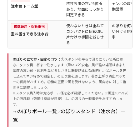
杭打ち用の穴が6箇所
ャンボのぼり・
注水台 ドーム型
あり、地面にしっかり
期設置
固定できる
使わないときは重ねて
のぼりを何本も
複数運用・保管重視
コンパクトに保管OK。
い分ける店舗・
重ね置きできる注水台
片付けの手間を減らせ
事
る
のぼりの立て方・固定のコツ：
①スタンドを平らで滑りにくい場所に置
き、タンク目一杯まで注水します（重いほど安定。風が強い場所は水より
密度の高い砂・砂利を混ぜるとさらに転倒防止に効果的）。②ポールを差
し込んでネジ締めで固定し、のぼり旗を通します。巻き上がり防止パッカ
ーの併用がおすすめ。③旗の正面で風を受けないよう、風向きに対して縦
向きに調整しましょう。
※スタンド購入時は対応ポール径を必ず確認してください。※風速10m/s以
上の強風時（強風注意報が目安）は、のぼりの一時撤去をおすすめしま
す。
のぼりポール一覧
のぼりスタンド（注水台）一
→
／
覧