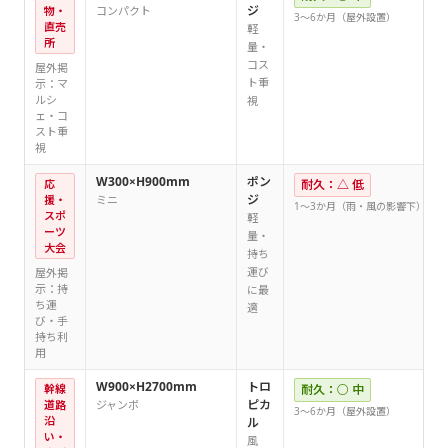
ジ
物・
コンパクト
3〜6か月（屋外設置）
直売
軽
所
量・
コス
屋外掲
ト重
示：マ
ルシ
視
ェ・コ
スト重
視
W300×H900mm
ポン
応
耐久：△ 低
ジ
援・
ミニ
1〜3か月（雨・風の影響下）
スポ
軽
ーツ
量・
大会
持ち
運び
屋外掲
示：持
に最
ち運
適
び・手
持ち利
用
W900×H2700mm
トロ
幹線
耐久：○ 中
ピカ
道路
ジャンボ
3〜6か月（屋外設置）
沿
ル
い・
風