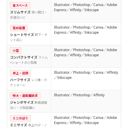
Illustrator／Photoshop／Canva／Adobe
省スペース
Express／Affinity／Inkscape
スリムサイズ
狭い間口・
歩道沿いに
Illustrator／Photoshop／Canva／Adobe
低め設置
Express／Affinity／Inkscape
ショートサイズ
軒下・テ
ント前に
Illustrator／Photoshop／Canva／Adobe
小型
Express／Affinity／Inkscape
コンパクトサイズ
スリム
×ショートの小型版
Illustrator／Photoshop／Canva／Affinity
卓上・店頭
／Inkscape
ハーフサイズ
レジ横・カ
ウンターに
Illustrator／Photoshop／Affinity
特大・遠距離訴求
ジャンボサイズ
幹線道路
沿い・大型店舗に
Illustrator／Photoshop／Canva／Adobe
ミニのぼり
Express／Affinity／Inkscape
ミニサイズ
卓上POP・ノ