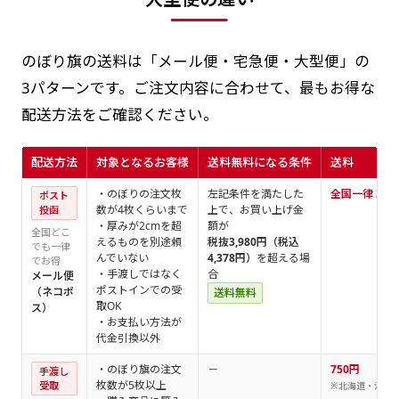
のぼり旗の送料は「メール便・宅急便・大型便」の
3パターンです。ご注文内容に合わせて、最もお得な
配送方法をご確認ください。
配送方法
対象となるお客様
送料無料になる条件
送料
・のぼりの注文枚
左記条件を満たした
全国一律 360
ポスト
数が4枚くらいまで
上で、お買い上げ金
投函
・厚みが2cmを超
額が
全国どこ
えるものを別途頼
税抜3,980円（税込
でも一律
んでいない
4,378円）
を超える場
でお得
・手渡しではなく
合
メール便
ポストインでの受
（ネコポ
送料無料
取OK
ス）
・お支払い方法が
代金引換以外
・のぼり旗の注文
－
750円
手渡し
枚数が5枚以上
受取
※北海道・沖縄