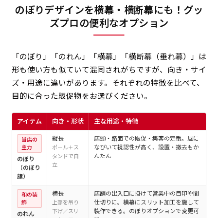
のぼりデザインを横幕・横断幕にも！グッ
ズプロの便利なオプション
「のぼり」「のれん」「横幕」「横断幕（垂れ幕）」は
形も使い方も似ていて混同されがちですが、向き・サイ
ズ・用途に違いがあります。それぞれの特徴を比べて、
目的に合った販促物をお選びください。
アイテム
向き・形状
主な用途・特徴
代
縦長
店頭・路面での販促・集客の定番。風に
6
当店の
なびいて視認性が高く、設置・撤去もか
主力
ポール＋ス
んたん
タンドで自
のぼり
立
（のぼり
旗）
横長
店舗の出入口に掛けて営業中の目印や間
5
和の装
仕切りに。横幕にスリット加工を施して
飾
上部を吊り
製作できる。のぼりオプションで変更可
下げ／スリ
のれん