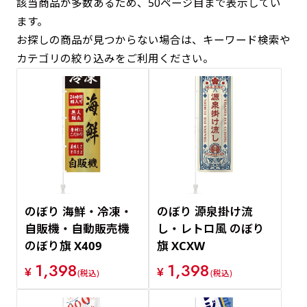
該当商品が多数あるため、50ページ目まで表示してい
ます。
新着順
お探しの商品が見つからない場合は、キーワード検索や
カテゴリの絞り込みをご利用ください。
価格が安い順
価格が高い順
のぼり 海鮮・冷凍・
のぼり 源泉掛け流
自販機・自動販売機
し・レトロ風 のぼり
のぼり旗 X409
旗 XCXW
1,398
1,398
¥
¥
(税込)
(税込)