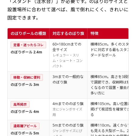
「スタンド（注水台）」が必要です。のぼりのサイズと
設置場所に合わせて選べば、風で倒れにくく、きれいに
固定できます。
のぼりポールの種類
対応するのぼり旗
特徴
60×180cmまでの
横棒85cm。多くのスタン
定番・迷ったらコレ
全サイズ
ドに対応する最もスタン
のぼりポール 2.4m
ダードなポール
レギュラー・スリ
ム・ショート・コン
パクト
3mまでの一般的な
横棒85cm。高さを3段階
移動・収納に便利
のぼり旗
で調節でき、収納時は短
のぼりポール 3m
くなるので設置・撤去が
多い方に
4mまでののぼり旗
横棒105cm。高い位置に
高所掲示
掲げて視認性を確保でき
主にジャンボサイズ
のぼりポール 4m
る
用
5mまでののぼり旗
横棒110cm。遠くからで
遠距離アピール
も見える大型ポール。20L
ジャンボサイズにぴ
のぼりポール 5m