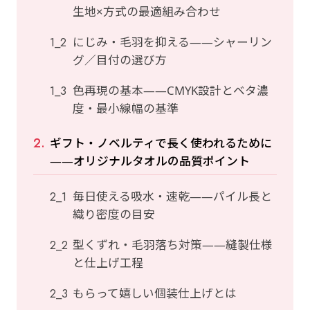
生地×方式の最適組み合わせ
にじみ・毛羽を抑える——シャーリン
グ／目付の選び方
色再現の基本——CMYK設計とベタ濃
度・最小線幅の基準
ギフト・ノベルティで長く使われるために
——オリジナルタオルの品質ポイント
毎日使える吸水・速乾——パイル長と
織り密度の目安
型くずれ・毛羽落ち対策——縫製仕様
と仕上げ工程
もらって嬉しい個装仕上げとは