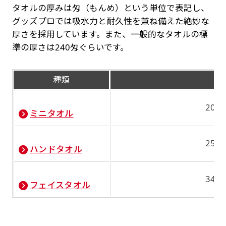
タオルの厚みは匁（もんめ）という単位で表記し、
グッズプロでは吸水力と耐久性を兼ね備えた絶妙な
厚さを採用しています。また、一般的なタオルの標
準の厚さは240匁ぐらいです。
種類
200
ミニタオル
250
ハンドタオル
340
フェイスタオル