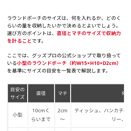
ラウンドポーチのサイズは、何を入れるか、どのく
らいの量を収納したいかで決めるとよいでしょう。
選び方のポイントは、
直径とマチのサイズで収納力
を計ること
です。
ここでは、グッズプロの公式ショップで取り扱って
いる
小型のラウンドポーチ（約W15×H10×D2cm）
を基準にサイズの目安を一覧表で解説します。
目安の
直径
マチ
何
サイズ
10cmく
2cm
ティッシュ、ハンカチ、
小型
らいまで
～
リー、イ