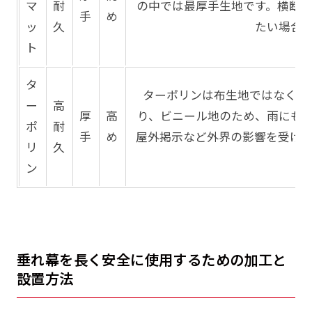
マ
耐
の中では最厚手生地です。横断
手
め
ッ
久
たい場合
ト
タ
ターポリンは布生地ではなくビ
ー
高
厚
高
り、ビニール地のため、雨にも
ポ
耐
手
め
屋外掲示など外界の影響を受け
リ
久
ン
垂れ幕を長く安全に使用するための加工と
設置方法