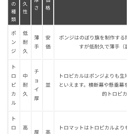
厚
価
の
久
さ
格
種
性
類
ポ
低
薄
安
ポンジはのぼり旗を制作する際
ン
耐
手
価
すが低耐久で薄手（裏
ジ
久
ト
チ
ロ
中
トロピカルはポンジよりも生地
ョ
ピ
耐
並
といえます。横断幕や懸垂幕を
イ
カ
久
的トロピカル
厚
ル
ト
ロ
高
トロマットはトロピカルよりも
厚
高