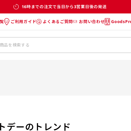
16時までの注文で当日から3営業日後の発送
覧
ご利用ガイド
よくあるご質問
お問い合わせ
GoodsP
のぼり
のぼりのご利用ガイド
のぼりのよくあるご質問
タオル
Tシャツのご利用ガイド
Tシャツのよくあるご質問
チ・巾着
垂幕
リー
バッグ
イトデーのトレンド