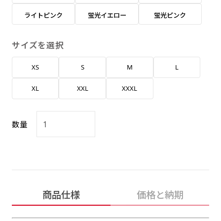
返事を頂いたあとに製作開始いたします。
弊社よりJPG画像をお送りします。ご確認のお
ライトピンク
蛍光イエロー
蛍光ピンク
返事を頂いたあとに製作開始いたします。
デザインアレンジ［ +2,498円 ］
サイズを選択
ハーフ(30x90)
ハーフ(90x30)
デザインの色や文字等が変更いただけます。
XS
S
M
L
店内用です。お客さんの歩行や陳列した商品の邪
店内用です。お客さんの歩行や陳列した商品の邪
魔になりにくいのがポイントです。ハーフ用のポ
魔になりにくいのがポイントです。ハーフ用のポ
XL
XXL
XXXL
ールが必要です。
ールが必要です。
数量
ミニ(10x30)
ミニ(30x10)
商品仕様
価格と納期
台座タイプ・吸盤タイプ・クリップタイプがござ
台座タイプ・吸盤タイプ・クリップタイプがござ
います。レジカウンターや商品棚にぴったりで
います。レジカウンターや商品棚にぴったりで