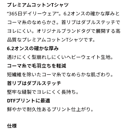
プレミアムコットンTシャツ
す。かわいいい＆おしゃれなのぼりです。台はセ
す。かわいいい＆おしゃれなのぼりです。台はセ
“365日デイリーウェア”。6.2オンスの確かな厚みと
ットでついてます。
ットでついてます。
コーマ糸のなめらかさ。首リブはダブルステッチで
ヨレにくい。オリジナルブランドタグで展開する高
品質なプレミアムコットンTシャツです。
6.2オンスの確かな厚み
透けにくく型崩れしにくいヘビーウェイト生地。
ジャンボ(90x270)
ジャンボ(270x90)
コーマ糸で毛羽立ちを軽減
遠くからでも視認しやすいジャンボサイズです。
遠くからでも視認しやすいジャンボサイズです。
短繊維を除いたコーマ糸でなめらかな肌ざわり。
駐車場などのスペースに余裕がある場所で大々的
駐車場などのスペースに余裕がある場所で大々的
首リブはダブルステッチ
に宣伝できます。
に宣伝できます。
堅牢な縫製でヨレにくく長持ち。
4mまたは5mのポールが必要です。
4mまたは5mのポールが必要です。
DTFプリントに最適
鮮やかで耐久性あるプリント仕上がり。
仕様