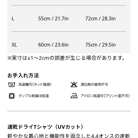
自由入力(60x180以内)
レギュラーのれんは横幕の上部にチチを5か所つ
L
55cm / 21.7in
72cm / 28.3in
お好みのサイズで縦幕・横幕の作成が可能です。
けて疑似的にのれんのような幕をつくります。お
長辺が180cm以内、短辺が60cm以内であれば自
店の入口付近の装飾に是非！
由なサイズを指定下さい！
防炎加工（納期+1営業日）［ +540円 ］
XL
60cm / 23.6in
75cm / 29.5in
あんな場所こんな場所お好みのサイズでお好みの
のぼり旗の防炎加工は、消防法で定められてい
幕の製作をお楽しみください
※実寸は±1〜2cmの誤差が生じる場合があります。
る場所でのぼり旗を使用する際に推奨されてい
（※cm単位での指定でおねがいいたします。）
ます。防炎加工によってのぼり旗が炎に触れても
レギュラースリムのれん
お手入れ方法
(180x30)
燃えにくくなります。（燃えるというより溶け
るに近くなるイメージ）一般的な方法は、旗の
レギュラーのれんスリムは横幕の上部にチチを5
素材に特殊な化学薬品を使用して延焼を抑えま
か所つけて疑似的にのれんのような幕をつくりま
す。
す。
レギュラーのれんとの違いは縦のサイズが異なり
ます。（レギュラーのれん縦50cm／レギュラー
速乾ドライTシャツ（UVカット）
お急ぎ［ +330円 ］
スリムのれん縦30cm）お店の入口付近の装飾に
軽やかな着心地と機能性を両立した4.4オンスの速乾