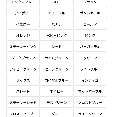
ミックスグレー
スミ
ブラック
感じる場合や、立てる本数を増やしたい場合はこ
感じる場合や、立てる本数を増やしたい場合はこ
1本（2分割）の場合だと
文字のみの名入れが可能です。
弊社よりJPG画像をお送りします。ご確認のお
ちらです。
ちらです。
アイボリー
ナチュラル
サンドカーキ
文字の間にスリットが入ります
返事を頂いたあとに製作開始いたします。
幅が15cm 狭くなっておりスリムな印象を受けま
幅が15cm 狭くなっておりスリムな印象を受けま
上下棒袋縫い
その他
名入れ（要画像確認）［+1,298円］
右棒袋縫い
上棒袋縫い
上下棒袋縫い
イエロー
バナナ
ゴールド
（上のみ）
す。
す。
（上と右）
（上のみ）
（上と下）
デザイン依頼［ +3,998円 ］
弊社よりJPG画像をお送りします。ご確認のお
オレンジ
ベビーピンク
ピンク
※備考欄に要望をお書きください
返事を頂いたあとに製作開始いたします。
ご購入時の案内にそって、デザイン画のファ
スモーキーピンク
レッド
バーガンディ
イルまたは、文章でお知らせください。
ダークブラウン
ライムグリーン
グリーン
ロゴ有り名入れ［ +1,498円］
Aバナー用チチ
タペストリー
その他
加工
（上2下2）
文字だけのぼり［ +1,298円 ］
コンパクト(45x150)
コンパクト(150x45)
アイビーグリーン
セージグリーン
ライトブルー
ご購入時の案内にそって、デザイン画のファ
※パイプ紐付き
※備考欄に要望をお書きください
イルまたは、文章でお知らせください。
ご購入時の案内に沿って、文字をご指定くだ
あまり一般的でないサイズですが最近、注文が増
あまり一般的でないサイズですが最近、注文が増
サックス
ロイヤルブルー
インディゴ
さい。
えてきました。
えてきました。
スレート
ネイビー
マットパープル
ロゴ有り名入れ（要画像確認）［ +1,798
コンビニさんなどで多いです。 お店の外観の邪魔
コンビニさんなどで多いです。 お店の外観の邪魔
円］
になりづらく、狭い範囲で沢山飾れます。
になりづらく、狭い範囲で沢山飾れます。
文字だけのぼり（要画像確認）［ +1,598円
スモーキーレッド
モスグリーン
フロストブルー
］
弊社よりJPG画像をお送りします。ご確認のお
フロストパープル
グレー
ライトグリーン