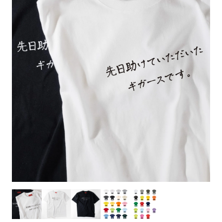
お客様自身でオリジナルのサイズで製作する
立ちます。
立ちます。
デザインをするとどの方向でデザインをする
名入れについて
場合につきましてはご希望の仕上がりサイズ
のぼり旗製作で一番良く使用される生地で
カーブ形状の特殊なのぼり旗にも適合する加
カーブ形状の特殊なのぼり旗にも適合する加
に対して四辺（すべての辺をプラス10ｍｍ）
と良いかひらめくかもしれません。デザイン
す。生地の厚みが薄く、裏側にインクが浸透
当社の既製のぼり旗に対してお客様の任意の
工方法となります。
工方法となります。
側辺補強縫製
3本（4分割）
したサイズで製作ください。（重要な情報な
の方向性につきましてはお客様の好みもあり
しやすい生地です。
テキストや企業情報・お店情報などを埋め込
［ +38円 ］
［ +99円 ］
どについては仕上がりサイズから四辺内側に
ますので、見られる方（お客様）ができる限
20ｍｍ程度内側の範囲内でデザイン校正して
むことができます。ご購入時にご希望の店舗
ハトメ加工
ハトメ加工
り反転したデザインをみるよりも正像でみら
ください）
名などをご記載ください。専任のデザイナー
ハトメ（鳩目）とは、革や布などに開けた穴
ハトメ（鳩目）とは、革や布などに開けた穴
れるデザインを提供したいかと思いますので
4本（5分割）
がバッチリデザインします。書体などのご指
を補強するために取り付けるリングです。壁
を補強するために取り付けるリングです。壁
その辺を参考にするとよいかもしれません。
［ +132円 ］
当社の既製デザインを利用してのぼり旗を
定がなければ、のぼりのイメージに最適のフ
L字補強縫製
側にロープなどで固定して、突風で倒れること
側にロープなどで固定して、突風で倒れること
製作したい場合
［ +38円 ］
ォントを使用します。基本的にのぼりの下部
も風向きによってずっと裏向きになってしまう
も風向きによってずっと裏向きになってしまう
のぼり旗の改造プランとなりますので改造の
にショップ名、社名、電話番号が入ります。
チチのついてない長辺・
いこともありません。
いこともありません。
【注意点】
程度によってデザイン加工費用が発生いたし
データをお送りいただけましたらロゴの印刷
短辺を補強縫製します
スリット（切り込み）は均等割りを意識して
ます。
も出来ます。
レギュラー(60x180)
レギュラー(180x60)
カットラインを入れます。
トロピカル（納期+1営業日）
詳細は
ください。
お問い合わせ
お客様が納得するまで何度でもデザインの修
三辺補強
デザインや絵柄をスリット加工時にカットす
［ +299円 ］
［ +48円 ］
正をしますので、初めての方でもお気軽にご
よく見かける一般的なのぼり旗のサイズです。
よく見かける一般的なのぼり旗のサイズです。
る場合があります。
ほとんどのポールや注水台に使用できます。
ほとんどのポールや注水台に使用できます。
ワンランク厚手のトロピカル（生地の厚みが
相談ください。
リピート
チチのついてない長辺・
上チチ
上下チチ
左右チチ