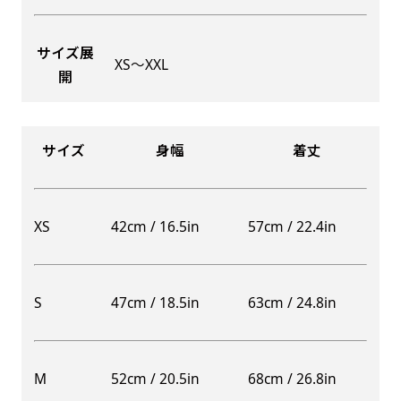
サイズ展
XS〜XXL
開
Aバナー(60x180)
自由入力(180x60以内)
Aバナーは三角の形状を利用することでA面B面2
お好みのサイズで縦幕・横幕の作成が可能です。
種のデザインを楽しむことができます。前からも
長辺が180cm以内、短辺が60cm以内であれば自
サイズ
身幅
着丈
後ろからもアピールができる両面対応のバナーで
由なサイズを指定下さい！
す。
あんな場所こんな場所お好みのサイズでお好みの
A面B面のデザイン変化を楽しんでお客様にアピ
幕の製作をお楽しみください
XS
42cm / 16.5in
57cm / 22.4in
ールするもよし、両面同じデザインでアピールす
（※cm単位での指定でおねがいいたします。）
るもよしです！
S
47cm / 18.5in
63cm / 24.8in
レギュラーのれん
M
52cm / 20.5in
68cm / 26.8in
(180x50)