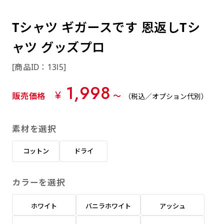
約0.2ｍｍ）。生地が重くなる分、耐久性が上
上下短辺を補強縫製しま
上左チチ
上右チチ
上チチ
（上のみ）
（上と下）
（左右）
あまりに大きな変更が何度もある場合はお断り
例
ショッピングカートページの備考欄に「以前
（上と左）
（上と右）
（上のみ）
がります。
す
する場合があります。
つくった、◯◯のぼり」の様に曖昧でも構い
Tシャツ ギガースです 恩返しTシ
ポンジをやや厚くした生地です。ポンジと比
四辺補強
印刷工程に入った場合はいかなる場合もキャン
ません。
べると約2倍の厚みがあります。タペストリー
ャツ グッズプロ
［ +58円 ］
セル不可となります。
やバナーなどの製作によく利用します。
上左右チチ
上下左右
のぼり旗の四辺すべてを
ショート(60x150)
ショート(150x60)
[商品ID：13l5]
チチ無し
上下チチ
左右チチ
上左右チチ
リピート（要画像確認）［ +298円 ］
（上と左右）
（四辺にチチ）
補強縫製します
（上と下）
（左右）
（上と左右）
1,998
幅は標準サイズですが高さが30cm 低いです。
幅は標準サイズですが高さが30cm 低いです。
弊社よりJPG画像をお送りします。ご確認のお
¥
販売価格
〜
（税込／オプション代別）
近距離の歩行者や、特に女性の目線を意識したい
近距離の歩行者や、特に女性の目線を意識したい
返事を頂いたあとに製作開始いたします。
2本（3分割）の場合だと
場合はこちらがお勧めです。
場合はこちらがお勧めです。
素材を選択
文字の上からカットされます
ハトメ四隅
ハトメ上2つ
ハトメ上3つ
上下左右
入稿（AI／PSD）
（+1営業日）
（+1営業日）
（+1営業日）
チチ無し
ハトメ四隅
（四辺にチチ）
コットン
ドライ
購入時の案内に沿って入稿してください。［
対応ファイル：AI／PSDファイル ］
カラーを選択
スリム(45x180)
スリム(180x45)
ハトメ上4つ
ハトメ上下4つ
上棒袋縫い
左棒袋縫い
上左チチと
上右チチと
入稿（AI／PSD）（要画像確認）［ +298円
（+1営業日）
（+1営業日）
（上のみ）
ホワイト
バニラホワイト
アッシュ
ハトメ右下
ハトメ左下
（上と左）
名入れ［+999円］
］
飾る場所に対して、標準サイズでは大きすぎると
飾る場所に対して、標準サイズでは大きすぎると