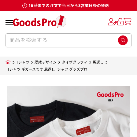
16時までの注文で当日から3営業日後の発送
お客様からのデータ入稿でのぼり旗を製作
既製デザイン
デザイン方向
チチについて
のぼり旗のチチについて
補強縫製って何？
スリット（切り込み）加工とは？
生地の種類
サイズ一覧
サイズ一覧
する場合
デザイン変更なしでのご注文となります。
のぼり旗のデザインをする際に、考えると良
既製品のサイズについては以下のサイズ表の通
既製品のサイズについては以下のサイズ表の通
一般的にはチチの位置はのぼり旗に対して上
一般的にはチチの位置はのぼり旗に対して上
補強縫製とはヒートカッター（熱で焼き切る
スリット（切り込み）を入れることで横幕が
入稿いただくデータは基本的にイラストレー
既製デザインとは当社グッズプロがオリジナ
いのがデザイン方向です。
り様々なサイズに対応しております。
り様々なサイズに対応しております。
辺３か所左辺５か所になります。のぼり旗を
辺３か所左辺５か所になります。のぼり旗を
カッター）を使用して、のぼり旗自体の強度
分割されているようにみせます。
ター形式のデータまたはフォトショップ形式
ルで製品デザインをしたデザインそのものを
のぼり旗のデザインとしては基本的に左側と
お客様オリジナルサイズで製作をしたい場合
お客様オリジナルサイズで製作をしたい場合
ポールに通す際には上辺２か所に対してチチ
ポールに通す際には上辺２か所に対してチチ
をあげるために折り返し縫いをすることで風
疑似的にのれんのように見せるための加工手
Tシャツ
既成デザイン
タイポグラフィ
恩返し
のデータとさせていただいております。
指します。当グッズプロで販売として取り扱っ
上側にポールを通すミミ（業界用語でチチと
につきましてはお気軽にご相談ください。
につきましてはお気軽にご相談ください。
が左右どちらでものぼり旗自体をポールにく
が左右どちらでものぼり旗自体をポールにく
の影響を受けやすい四辺の強度を増す加工で
法です。
Tシャツ ギガースです 恩返しTシャツ グッズプロ
jpgデータ等の画像データを貼り付ける際には
ているあらゆるのぼり旗のデザインがそれに
呼びます）が縫いつけてあるのが一般的です。
くりつけることは可能です。
くりつけることは可能です。
す。
ただし、布の性質上、必ず印刷サイズのズレな
ただし、布の性質上、必ず印刷サイズのズレな
注意が必要です。画像解像度を考慮して作成
該当いたします。既製のデザインを応用して自
ただ、お客様の飾り付けたい場所の風向きを
各辺のおおむね3～5ｍｍ程度を折り返し、縫
どは発生します（熱処理する際に生地が伸び縮
どは発生します（熱処理する際に生地が伸び縮
いただく必要があります。（概ね原寸サイズ
1本（2分割）
みする都合や・最終的なカットをする際の都合
みする都合や・最終的なカットをする際の都合
で解像度200dp以上必要です）当社の取り扱
分だけののぼり旗をつくりたい！などのデザ
少し考えると
い糸を走らせて補強します。加工をすることで
棒袋縫い加工
棒袋縫い加工
内容
個数
単価
金額
［ +33円 ］
など）のでサイズの指定につきましてはｍｍ単
など）のでサイズの指定につきましてはｍｍ単
いの規格サイズにつきましてはデザインテン
イン改造や既製デザインに自分たちの団体の
もしかしたら左側と上についているよりも右
のぼり旗の１辺～４辺は折り返し加工されま
ポンジ（一般）
生地のふちを大きく棒袋状に縫いこみポール
生地のふちを大きく棒袋状に縫いこみポール
位は不可となります。最終的なサイズも多少の
位は不可となります。最終的なサイズも多少の
プレートの用意がありますので、ご購入後マ
¥0
名前入れや会社のロゴなどを挿入するなどの
側と上についていた方が良いと思うかもしれ
すのでその部分のホツレや裂けてしまうこと
合計金額
（税込）
ズレ5ｍｍ程度は起きる可能性があります。
ズレ5ｍｍ程度は起きる可能性があります。
一般的なのぼり旗の生地はポンジといわれる
イページの「購入履歴」よりダウンロードし
を通す筒をつくります。ポール自体を包み込
を通す筒をつくります。ポール自体を包み込
相談もお請けしております。
ません。
を防止する効果があります。
てご利用くださいませ。
2本（3分割）
厚みが約0.14ｍｍのとても薄い生地を使用し
むため、耐久性があがり、デザインがより目
むため、耐久性があがり、デザインがより目
カートに入れる
風向きを考えながらチチの向きを決めてから
［ +66円 ］
ます。
棒袋縫いの場合、補強が無償で付いてきます。