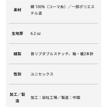
綿 100%（コーマ糸）／一部ポリエス
素材
吊り下げ旗(30x42)
吊り下げ旗(42x30)
テル混
掛け軸のように吊り下げ式にします。上部に棒袋
掛け軸のように吊り下げ式にします。上部に棒袋
作成しパイプを入れてその間に紐を通します。壁
作成しパイプを入れてその間に紐を通します。壁
生地厚
6.2 oz
際の装飾などにとてもお役立ち！
際の装飾などにとてもお役立ち！
縫製
首リブダブルステッチ、袖・裾2本針
布A1ポスター(60x84)
布A1ポスター(84x60)
性別
ユニセックス
のぼりだけでなく、ポスターも作れます。
のぼりだけでなく、ポスターも作れます。
のぼり旗と同じデザインで飾れば宣伝効果UP!
のぼり旗と同じデザインで飾れば宣伝効果UP!
加工／製
加工：自社工場／製造：中国
造