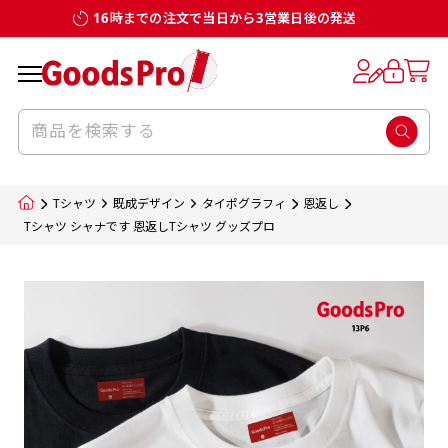
16時までの注文で当日から3営業日後の発送
お客様からのデータ入稿でのぼり旗を製作
既製デザイン
デザイン方向
チチについて
のぼり旗のチチについて
補強縫製って何？
スリット（切り込み）加工とは？
生地の種類
サイズ一覧
サイズ一覧
する場合
デザイン変更なしでのご注文となります。
のぼり旗のデザインをする際に、考えると良
既製品のサイズについては以下のサイズ表の通
既製品のサイズについては以下のサイズ表の通
一般的にはチチの位置はのぼり旗に対して上
一般的にはチチの位置はのぼり旗に対して上
補強縫製とはヒートカッター（熱で焼き切る
スリット（切り込み）を入れることで横幕が
入稿いただくデータは基本的にイラストレー
既製デザインとは当社グッズプロがオリジナ
いのがデザイン方向です。
り様々なサイズに対応しております。
り様々なサイズに対応しております。
辺３か所左辺５か所になります。のぼり旗を
辺３か所左辺５か所になります。のぼり旗を
カッター）を使用して、のぼり旗自体の強度
分割されているようにみせます。
ター形式のデータまたはフォトショップ形式
ルで製品デザインをしたデザインそのものを
のぼり旗のデザインとしては基本的に左側と
お客様オリジナルサイズで製作をしたい場合
お客様オリジナルサイズで製作をしたい場合
ポールに通す際には上辺２か所に対してチチ
ポールに通す際には上辺２か所に対してチチ
をあげるために折り返し縫いをすることで風
疑似的にのれんのように見せるための加工手
Tシャツ
既成デザイン
タイポグラフィ
恩返し
のデータとさせていただいております。
指します。当グッズプロで販売として取り扱っ
上側にポールを通すミミ（業界用語でチチと
につきましてはお気軽にご相談ください。
につきましてはお気軽にご相談ください。
が左右どちらでものぼり旗自体をポールにく
が左右どちらでものぼり旗自体をポールにく
の影響を受けやすい四辺の強度を増す加工で
法です。
Tシャツ シャナです 恩返しTシャツ グッズプロ
jpgデータ等の画像データを貼り付ける際には
ているあらゆるのぼり旗のデザインがそれに
呼びます）が縫いつけてあるのが一般的です。
くりつけることは可能です。
くりつけることは可能です。
す。
ただし、布の性質上、必ず印刷サイズのズレな
ただし、布の性質上、必ず印刷サイズのズレな
注意が必要です。画像解像度を考慮して作成
該当いたします。既製のデザインを応用して自
ただ、お客様の飾り付けたい場所の風向きを
各辺のおおむね3～5ｍｍ程度を折り返し、縫
どは発生します（熱処理する際に生地が伸び縮
どは発生します（熱処理する際に生地が伸び縮
いただく必要があります。（概ね原寸サイズ
1本（2分割）
みする都合や・最終的なカットをする際の都合
みする都合や・最終的なカットをする際の都合
で解像度200dp以上必要です）当社の取り扱
分だけののぼり旗をつくりたい！などのデザ
少し考えると
い糸を走らせて補強します。加工をすることで
棒袋縫い加工
棒袋縫い加工
内容
個数
単価
金額
［ +33円 ］
など）のでサイズの指定につきましてはｍｍ単
など）のでサイズの指定につきましてはｍｍ単
いの規格サイズにつきましてはデザインテン
イン改造や既製デザインに自分たちの団体の
もしかしたら左側と上についているよりも右
のぼり旗の１辺～４辺は折り返し加工されま
ポンジ（一般）
生地のふちを大きく棒袋状に縫いこみポール
生地のふちを大きく棒袋状に縫いこみポール
位は不可となります。最終的なサイズも多少の
位は不可となります。最終的なサイズも多少の
プレートの用意がありますので、ご購入後マ
¥0
名前入れや会社のロゴなどを挿入するなどの
側と上についていた方が良いと思うかもしれ
すのでその部分のホツレや裂けてしまうこと
合計金額
（税込）
ズレ5ｍｍ程度は起きる可能性があります。
ズレ5ｍｍ程度は起きる可能性があります。
一般的なのぼり旗の生地はポンジといわれる
イページの「購入履歴」よりダウンロードし
を通す筒をつくります。ポール自体を包み込
を通す筒をつくります。ポール自体を包み込
相談もお請けしております。
ません。
を防止する効果があります。
てご利用くださいませ。
2本（3分割）
厚みが約0.14ｍｍのとても薄い生地を使用し
むため、耐久性があがり、デザインがより目
むため、耐久性があがり、デザインがより目
カートに入れる
風向きを考えながらチチの向きを決めてから
［ +66円 ］
ます。
棒袋縫いの場合、補強が無償で付いてきます。