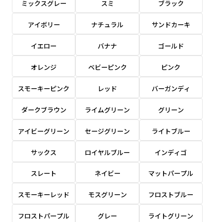
ミックスグレー
スミ
ブラック
感じる場合や、立てる本数を増やしたい場合はこ
感じる場合や、立てる本数を増やしたい場合はこ
1本（2分割）の場合だと
文字のみの名入れが可能です。
弊社よりJPG画像をお送りします。ご確認のお
ちらです。
ちらです。
アイボリー
ナチュラル
サンドカーキ
文字の間にスリットが入ります
返事を頂いたあとに製作開始いたします。
幅が15cm 狭くなっておりスリムな印象を受けま
幅が15cm 狭くなっておりスリムな印象を受けま
上下棒袋縫い
その他
名入れ（要画像確認）［+1,298円］
右棒袋縫い
上棒袋縫い
上下棒袋縫い
イエロー
バナナ
ゴールド
（上のみ）
す。
す。
（上と右）
（上のみ）
（上と下）
デザイン依頼［ +3,998円 ］
弊社よりJPG画像をお送りします。ご確認のお
オレンジ
ベビーピンク
ピンク
※備考欄に要望をお書きください
返事を頂いたあとに製作開始いたします。
ご購入時の案内にそって、デザイン画のファ
スモーキーピンク
レッド
バーガンディ
イルまたは、文章でお知らせください。
ダークブラウン
ライムグリーン
グリーン
ロゴ有り名入れ［ +1,498円］
Aバナー用チチ
タペストリー
その他
加工
（上2下2）
文字だけのぼり［ +1,298円 ］
コンパクト(45x150)
コンパクト(150x45)
アイビーグリーン
セージグリーン
ライトブルー
ご購入時の案内にそって、デザイン画のファ
※パイプ紐付き
※備考欄に要望をお書きください
イルまたは、文章でお知らせください。
ご購入時の案内に沿って、文字をご指定くだ
あまり一般的でないサイズですが最近、注文が増
あまり一般的でないサイズですが最近、注文が増
サックス
ロイヤルブルー
インディゴ
さい。
えてきました。
えてきました。
スレート
ネイビー
マットパープル
ロゴ有り名入れ（要画像確認）［ +1,798
コンビニさんなどで多いです。 お店の外観の邪魔
コンビニさんなどで多いです。 お店の外観の邪魔
円］
になりづらく、狭い範囲で沢山飾れます。
になりづらく、狭い範囲で沢山飾れます。
文字だけのぼり（要画像確認）［ +1,598円
スモーキーレッド
モスグリーン
フロストブルー
］
弊社よりJPG画像をお送りします。ご確認のお
フロストパープル
グレー
ライトグリーン