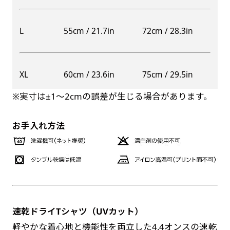
自由入力(60x180以内)
レギュラーのれんは横幕の上部にチチを5か所つ
L
55cm / 21.7in
72cm / 28.3in
お好みのサイズで縦幕・横幕の作成が可能です。
けて疑似的にのれんのような幕をつくります。お
長辺が180cm以内、短辺が60cm以内であれば自
店の入口付近の装飾に是非！
由なサイズを指定下さい！
防炎加工（納期+1営業日）［ +540円 ］
XL
60cm / 23.6in
75cm / 29.5in
あんな場所こんな場所お好みのサイズでお好みの
のぼり旗の防炎加工は、消防法で定められてい
幕の製作をお楽しみください
※実寸は±1〜2cmの誤差が生じる場合があります。
る場所でのぼり旗を使用する際に推奨されてい
（※cm単位での指定でおねがいいたします。）
ます。防炎加工によってのぼり旗が炎に触れても
レギュラースリムのれん
お手入れ方法
(180x30)
燃えにくくなります。（燃えるというより溶け
るに近くなるイメージ）一般的な方法は、旗の
レギュラーのれんスリムは横幕の上部にチチを5
素材に特殊な化学薬品を使用して延焼を抑えま
か所つけて疑似的にのれんのような幕をつくりま
す。
す。
レギュラーのれんとの違いは縦のサイズが異なり
ます。（レギュラーのれん縦50cm／レギュラー
速乾ドライTシャツ（UVカット）
お急ぎ［ +330円 ］
スリムのれん縦30cm）お店の入口付近の装飾に
軽やかな着心地と機能性を両立した4.4オンスの速乾