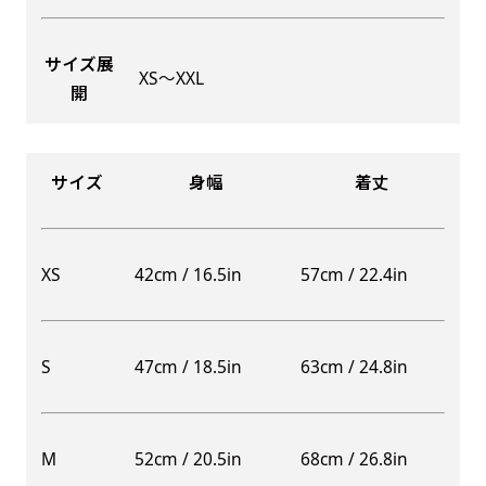
サイズ展
XS〜XXL
開
Aバナー(60x180)
自由入力(180x60以内)
Aバナーは三角の形状を利用することでA面B面2
お好みのサイズで縦幕・横幕の作成が可能です。
種のデザインを楽しむことができます。前からも
長辺が180cm以内、短辺が60cm以内であれば自
サイズ
身幅
着丈
後ろからもアピールができる両面対応のバナーで
由なサイズを指定下さい！
す。
あんな場所こんな場所お好みのサイズでお好みの
A面B面のデザイン変化を楽しんでお客様にアピ
幕の製作をお楽しみください
XS
42cm / 16.5in
57cm / 22.4in
ールするもよし、両面同じデザインでアピールす
（※cm単位での指定でおねがいいたします。）
るもよしです！
S
47cm / 18.5in
63cm / 24.8in
レギュラーのれん
M
52cm / 20.5in
68cm / 26.8in
(180x50)