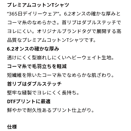
プレミアムコットンTシャツ
す。かわいいい＆おしゃれなのぼりです。台はセ
す。かわいいい＆おしゃれなのぼりです。台はセ
“365日デイリーウェア”。6.2オンスの確かな厚みと
ットでついてます。
ットでついてます。
コーマ糸のなめらかさ。首リブはダブルステッチで
ヨレにくい。オリジナルブランドタグで展開する高
品質なプレミアムコットンTシャツです。
6.2オンスの確かな厚み
透けにくく型崩れしにくいヘビーウェイト生地。
ジャンボ(90x270)
ジャンボ(270x90)
コーマ糸で毛羽立ちを軽減
遠くからでも視認しやすいジャンボサイズです。
遠くからでも視認しやすいジャンボサイズです。
短繊維を除いたコーマ糸でなめらかな肌ざわり。
駐車場などのスペースに余裕がある場所で大々的
駐車場などのスペースに余裕がある場所で大々的
首リブはダブルステッチ
に宣伝できます。
に宣伝できます。
堅牢な縫製でヨレにくく長持ち。
4mまたは5mのポールが必要です。
4mまたは5mのポールが必要です。
DTFプリントに最適
鮮やかで耐久性あるプリント仕上がり。
仕様