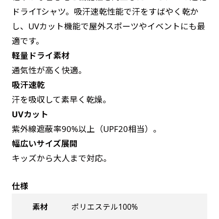
お急ぎは翌営業日発送（基本12時締め切り)枚数
是非！
ドライTシャツ。吸汗速乾性能で汗をすばやく乾か
によって対応できない場合、ギリギリでも対応
し、UVカット機能で屋外スポーツやイベントにも最
できる場合もあります。防炎加工、トロピカル
適です。
生地は対応不可です。
軽量ドライ素材
通気性が高く快適。
吸汗速乾
汗を吸収して素早く乾燥。
UVカット
紫外線遮蔽率90%以上（UPF20相当）。
幅広いサイズ展開
キッズから大人まで対応。
仕様
素材
ポリエステル100%