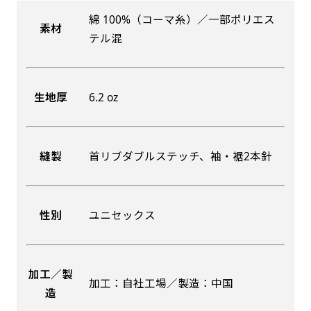
綿 100%（コーマ糸）／一部ポリエス
素材
吊り下げ旗(30x42)
吊り下げ旗(42x30)
テル混
掛け軸のように吊り下げ式にします。上部に棒袋
掛け軸のように吊り下げ式にします。上部に棒袋
作成しパイプを入れてその間に紐を通します。壁
作成しパイプを入れてその間に紐を通します。壁
生地厚
6.2 oz
際の装飾などにとてもお役立ち！
際の装飾などにとてもお役立ち！
縫製
首リブダブルステッチ、袖・裾2本針
布A1ポスター(60x84)
布A1ポスター(84x60)
性別
ユニセックス
のぼりだけでなく、ポスターも作れます。
のぼりだけでなく、ポスターも作れます。
のぼり旗と同じデザインで飾れば宣伝効果UP!
のぼり旗と同じデザインで飾れば宣伝効果UP!
加工／製
加工：自社工場／製造：中国
造