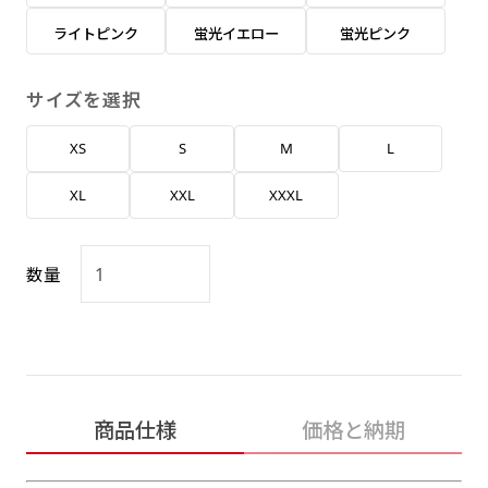
返事を頂いたあとに製作開始いたします。
弊社よりJPG画像をお送りします。ご確認のお
ライトピンク
蛍光イエロー
蛍光ピンク
返事を頂いたあとに製作開始いたします。
デザインアレンジ［ +2,498円 ］
サイズを選択
ハーフ(30x90)
ハーフ(90x30)
デザインの色や文字等が変更いただけます。
XS
S
M
L
店内用です。お客さんの歩行や陳列した商品の邪
店内用です。お客さんの歩行や陳列した商品の邪
魔になりにくいのがポイントです。ハーフ用のポ
魔になりにくいのがポイントです。ハーフ用のポ
XL
XXL
XXXL
ールが必要です。
ールが必要です。
数量
ミニ(10x30)
ミニ(30x10)
商品仕様
価格と納期
台座タイプ・吸盤タイプ・クリップタイプがござ
台座タイプ・吸盤タイプ・クリップタイプがござ
います。レジカウンターや商品棚にぴったりで
います。レジカウンターや商品棚にぴったりで