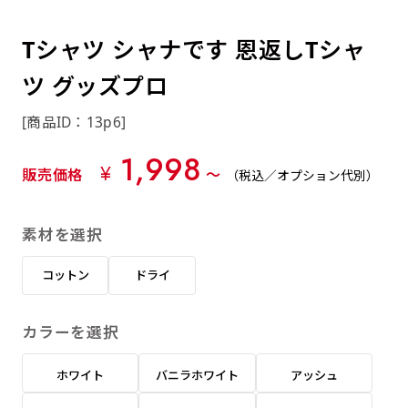
約0.2ｍｍ）。生地が重くなる分、耐久性が上
上下短辺を補強縫製しま
上左チチ
上右チチ
上チチ
（上のみ）
（上と下）
（左右）
あまりに大きな変更が何度もある場合はお断り
例
ショッピングカートページの備考欄に「以前
（上と左）
（上と右）
（上のみ）
がります。
す
する場合があります。
つくった、◯◯のぼり」の様に曖昧でも構い
Tシャツ シャナです 恩返しTシャ
ポンジをやや厚くした生地です。ポンジと比
四辺補強
印刷工程に入った場合はいかなる場合もキャン
ません。
べると約2倍の厚みがあります。タペストリー
ツ グッズプロ
［ +58円 ］
セル不可となります。
やバナーなどの製作によく利用します。
上左右チチ
上下左右
のぼり旗の四辺すべてを
ショート(60x150)
ショート(150x60)
[商品ID：13p6]
チチ無し
上下チチ
左右チチ
上左右チチ
リピート（要画像確認）［ +298円 ］
（上と左右）
（四辺にチチ）
補強縫製します
（上と下）
（左右）
（上と左右）
1,998
幅は標準サイズですが高さが30cm 低いです。
幅は標準サイズですが高さが30cm 低いです。
弊社よりJPG画像をお送りします。ご確認のお
¥
販売価格
〜
（税込／オプション代別）
近距離の歩行者や、特に女性の目線を意識したい
近距離の歩行者や、特に女性の目線を意識したい
返事を頂いたあとに製作開始いたします。
2本（3分割）の場合だと
場合はこちらがお勧めです。
場合はこちらがお勧めです。
素材を選択
文字の上からカットされます
ハトメ四隅
ハトメ上2つ
ハトメ上3つ
上下左右
入稿（AI／PSD）
（+1営業日）
（+1営業日）
（+1営業日）
チチ無し
ハトメ四隅
（四辺にチチ）
コットン
ドライ
購入時の案内に沿って入稿してください。［
対応ファイル：AI／PSDファイル ］
カラーを選択
スリム(45x180)
スリム(180x45)
ハトメ上4つ
ハトメ上下4つ
上棒袋縫い
左棒袋縫い
上左チチと
上右チチと
入稿（AI／PSD）（要画像確認）［ +298円
（+1営業日）
（+1営業日）
（上のみ）
ホワイト
バニラホワイト
アッシュ
ハトメ右下
ハトメ左下
（上と左）
名入れ［+999円］
］
飾る場所に対して、標準サイズでは大きすぎると
飾る場所に対して、標準サイズでは大きすぎると