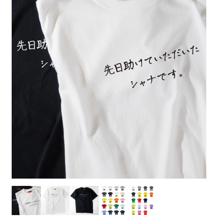
お客様自身でオリジナルのサイズで製作する
立ちます。
立ちます。
デザインをするとどの方向でデザインをする
名入れについて
場合につきましてはご希望の仕上がりサイズ
のぼり旗製作で一番良く使用される生地で
カーブ形状の特殊なのぼり旗にも適合する加
カーブ形状の特殊なのぼり旗にも適合する加
に対して四辺（すべての辺をプラス10ｍｍ）
と良いかひらめくかもしれません。デザイン
す。生地の厚みが薄く、裏側にインクが浸透
当社の既製のぼり旗に対してお客様の任意の
工方法となります。
工方法となります。
側辺補強縫製
3本（4分割）
したサイズで製作ください。（重要な情報な
の方向性につきましてはお客様の好みもあり
しやすい生地です。
テキストや企業情報・お店情報などを埋め込
［ +38円 ］
［ +99円 ］
どについては仕上がりサイズから四辺内側に
ますので、見られる方（お客様）ができる限
20ｍｍ程度内側の範囲内でデザイン校正して
むことができます。ご購入時にご希望の店舗
ハトメ加工
ハトメ加工
り反転したデザインをみるよりも正像でみら
ください）
名などをご記載ください。専任のデザイナー
ハトメ（鳩目）とは、革や布などに開けた穴
ハトメ（鳩目）とは、革や布などに開けた穴
れるデザインを提供したいかと思いますので
4本（5分割）
がバッチリデザインします。書体などのご指
を補強するために取り付けるリングです。壁
を補強するために取り付けるリングです。壁
その辺を参考にするとよいかもしれません。
［ +132円 ］
当社の既製デザインを利用してのぼり旗を
定がなければ、のぼりのイメージに最適のフ
L字補強縫製
側にロープなどで固定して、突風で倒れること
側にロープなどで固定して、突風で倒れること
製作したい場合
［ +38円 ］
ォントを使用します。基本的にのぼりの下部
も風向きによってずっと裏向きになってしまう
も風向きによってずっと裏向きになってしまう
のぼり旗の改造プランとなりますので改造の
にショップ名、社名、電話番号が入ります。
チチのついてない長辺・
いこともありません。
いこともありません。
【注意点】
程度によってデザイン加工費用が発生いたし
データをお送りいただけましたらロゴの印刷
短辺を補強縫製します
スリット（切り込み）は均等割りを意識して
ます。
も出来ます。
レギュラー(60x180)
レギュラー(180x60)
カットラインを入れます。
トロピカル（納期+1営業日）
詳細は
ください。
お問い合わせ
お客様が納得するまで何度でもデザインの修
三辺補強
デザインや絵柄をスリット加工時にカットす
［ +299円 ］
［ +48円 ］
正をしますので、初めての方でもお気軽にご
よく見かける一般的なのぼり旗のサイズです。
よく見かける一般的なのぼり旗のサイズです。
る場合があります。
ほとんどのポールや注水台に使用できます。
ほとんどのポールや注水台に使用できます。
ワンランク厚手のトロピカル（生地の厚みが
相談ください。
リピート
チチのついてない長辺・
上チチ
上下チチ
左右チチ