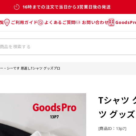
16時までの注文で当日から3営業日後の発送
覧
ご利用ガイド
よくあるご質問
お問い合わせ
GoodsP
のぼり
のぼりのご利用ガイド
のぼりのよくあるご質問
タオル
Tシャツのご利用ガイド
Tシャツのよくあるご質問
チ・巾着
垂幕
クー・シーです 恩返しTシャツ グッズプロ
リー
バッグ
Tシャツ
ツ グッ
[商品ID：13p7]