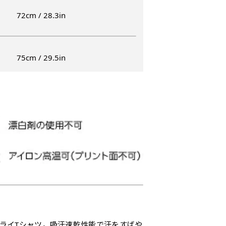
）
72cm / 28.3in
入稿してください。［ 対応ファイル：AI／PSDファイル ］
ショート(150x60)
スリム(180x45)
コ
75cm / 29.5in
）（要画像確認）［ +298円 ］
ショート(60x150)
スリム(45x180)
コ
をお送りします。ご確認のお返事を頂いたあとに製作開始いたしま
幅は標準サイズですが高さが
飾る場所に対して、標準サイ
あまり
幅は標準サイズですが高さが
飾る場所に対して、標準サイ
あまり
298円］
0cm 低いです。
ズでは大きすぎると感じる場
すが最
0cm 低いです。
ズでは大きすぎると感じる場
すが最
ます。ご確認のお返事を頂いたあとに製作開始いたします。
近距離の歩行者や、特に女性
合や、立てる本数を増やした
した。
近距離の歩行者や、特に女性
合や、立てる本数を増やした
した。
,998円 ］
の目線を意識したい場合はこ
い場合はこちらです。
コンビ
の目線を意識したい場合はこ
い場合はこちらです。
コンビ
って、デザイン画のファイルまたは、文章でお知らせください。
ちらがお勧めです。
幅が15cm 狭くなっておりス
す。 
ちらがお勧めです。
幅が15cm 狭くなっておりス
す。 
円］
リムな印象を受けます。
づらく
リムな印象を受けます。
づらく
イン画のファイルまたは、文章でお知らせください。
ます。
ます。
1,298円 ］
って、文字をご指定ください。
［ +1,798円］
ドライTシャツ。吸汗速乾性能で汗をすばや