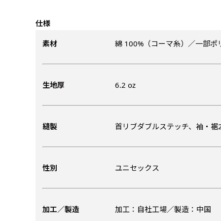
仕様
素材
綿 100%（コーマ糸）／一部
生地厚
6.2 oz
チチについて
のぼり旗のチチについて
補強縫製って何？
既製デザイン
デザイン方向
お客様からのデ
スリッ
一般的にはチチの位置はのぼり
一般的にはチチの位置はのぼり
補強縫製とはヒートカッター（
既製品のサイズについては以下
既製品のサイズについては以下
デザイン変更なしでのご注文と
のぼり旗のデザインをする際に
縫製
首リブダブルステッチ、袖・裾
入稿いただくデー
して上辺３か所左辺５か所にな
して上辺３か所左辺５か所にな
ることで風の影響を受けやすい
お客様オリジナルサイズで製作
お客様オリジナルサイズで製作
せていただいてお
既製デザインとは当社グッズプ
のぼり旗のデザインとしては基
す。のぼり旗をポールに通す際
す。のぼり旗をポールに通す際
各辺のおおむね3～5ｍｍ程度
ただし、布の性質上、必ず印刷
ただし、布の性質上、必ず印刷
して取り扱っているあらゆるの
一般的です。ただ、お客様の飾
jpgデータ等の
防炎加工（納期+
辺２か所に対してチチが左右ど
辺２か所に対してチチが左右ど
し加工されますのでその部分の
都合など）のでサイズの指定に
都合など）のでサイズの指定に
があります。（概
をつくりたい！などのデザイン
もしかしたら左側と上について
性別
ユニセックス
ます。
ます。
ものぼり旗自体をポールにくく
ものぼり旗自体をポールにくく
棒袋縫いの場合、補強が無償で
てはデザインテン
のぼり旗の防炎加
お請けしております。
風向きを考えながらチチの向き
ることは可能です。
ることは可能です。
ドしてご利用くだ
防炎加工によって
ん。デザインの方向性につきま
1本（2分割）
お客様自身でオリ
るイメージ）一般
をみるよりも正像でみられるデ
［ +33円 ］
加工／製造
加工：自社工場／製造：中国
（すべての辺をプ
名入れについて