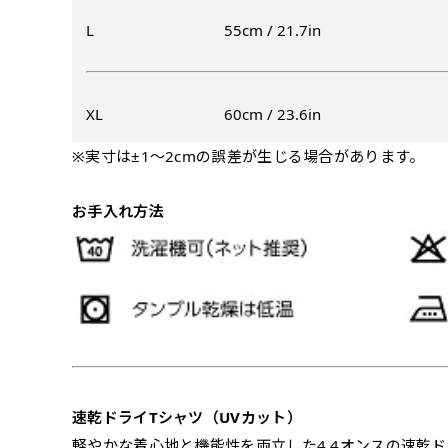
入稿（AI／PSD
L
55cm / 21.7in
購入時の案内に沿って
名入れ［+999円］
文字のみの名入れが可能です。
レギュラー(180x60)
XL
60cm / 23.6in
入稿（AI／PSD
レギュラー(60x180)
※実寸は±1〜2cmの誤差が生じる場合があります。
弊社よりJPG画像
よく見かける一般的なのぼり
よく見かける一般的なのぼり
名入れ（要画像確認）［+1,
旗のサイズです。
3
旗のサイズです。
3
お手入れ方法
弊社よりJPG画像をお送りし
ほとんどのポールや注水台に
ほとんどのポールや注水台に
デザイン依頼［ +3
使用できます。
使用できます。
ご購入時の案内にそ
ロゴ有り名入れ［ +1,498
ご購入時の案内にそって、デザ
文字だけのぼり［ +
ご購入時の案内に沿
ロゴ有り名入れ（要画像確認）
速乾ドライTシャツ（UVカット）
軽やかな着心地と機能性を両立した4.4オンスの速乾