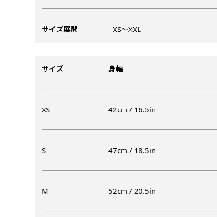
ズから四辺内側に
ポ
【注意点
当社の既製のぼり旗に対してお
お急ぎ［ +330
とができます。ご購入時にご希
サイズ展開
XS〜XXL
一般的なのぼり旗
上チチ
上下チチ
当社の既製デザ
お急ぎは翌営業日
リデザインします。書体などの
上左チチ
上右チチ
（上のみ）
（上と下
みが約0.14ｍｍ
（上と左）
（上と右
場合もあります。
します。基本的にのぼりの下部
のぼり旗の改造プラ
す。
例
だけましたらロゴの印刷も出来
サイズ
身幅
詳細は
お問い合わせ
のぼり旗製作で一
側辺補強縫製
お客様が納得するまで何度でも
生地の厚みが薄く
［ +38円 ］
ください。
い生地です。
リピート
ハトメ四隅
ハトメ上2
XS
42cm / 16.5in
チ
あまりに大きな変更が何度もあ
上下左右
チチ無し
（+1営業日）
（+1営業日
（四辺にチチ）
辺
印刷工程に入った場合はいかな
ショッピングカート
S
47cm / 18.5in
リピート（要画像確
上下棒袋縫い
その他
弊社よりJPG画像
右棒袋縫い
上棒袋縫
（上のみ）
M
52cm / 20.5in
（上と右）
（上のみ
※備考欄に要