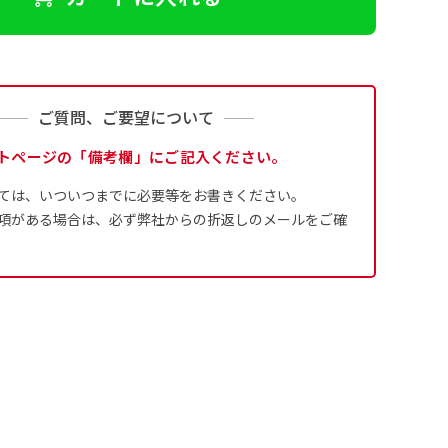
ご質問、ご要望について
トページの「備考欄」にご記入ください。
ては、いついつまでに必要等をお書きください。
項がある場合は、必ず弊社からの折返しのメールをご確
ます。
るために折り返し縫いをす
は、革や布などに開
は、革や布などに開
式のデータとさ
ために取り付けるリ
ために取り付けるリ
す。当グッズプロで販売と
す）が縫いつけてあるのが
り旗の１辺～４辺は折り返
ープなどで固定し
ープなどで固定し
合や・最終的なカットをする際の
合や・最終的なカットをする際の
用して自分だけののぼり旗
成いただく必要
ことも風向きによっ
ことも風向きによっ
5ｍｍ程度は起きる可能性があり
5ｍｍ程度は起きる可能性があり
イズにつきまし
どを挿入するなどの相談も
。
なってしまういこと
なってしまういこと
よりダウンロー
奨されています。
かひらめくかもしれませ
り溶けるに近くな
きる限り反転したデザイン
4本（5分割）
ズに対して四辺
す。
かもしれません。
［ +132円 ］
は仕上がりサイ