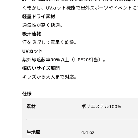
弊社よりJPG画像をお送りし
文字だけのぼり（要
く乾かし、UVカット機能で屋外スポーツやイベントに
ハーフ(90x30)
ハーフ(30x90)
軽量ドライ素材
弊社よりJPG画像
通気性が高く快適。
デザインアレンジ［ +2,49
店内用です。お客さんの歩行
店内用です。お客さんの歩行
吸汗速乾
デザインの色や文字等が変更い
や陳列した商品の邪魔になり
や陳列した商品の邪魔になり
汗を吸収して素早く乾燥。
にくいのがポイントです。ハ
にくいのがポイントです。ハ
UVカット
ーフ用のポールが必要です。
ーフ用のポールが必要です。
紫外線遮蔽率90%以上（UPF20相当）。
幅広いサイズ展開
キッズから大人まで対応。
仕様
素材
ポリエステル100%
布A1ポスター(84x60)
布A1ポスター(60x84)
生地厚
4.4 oz