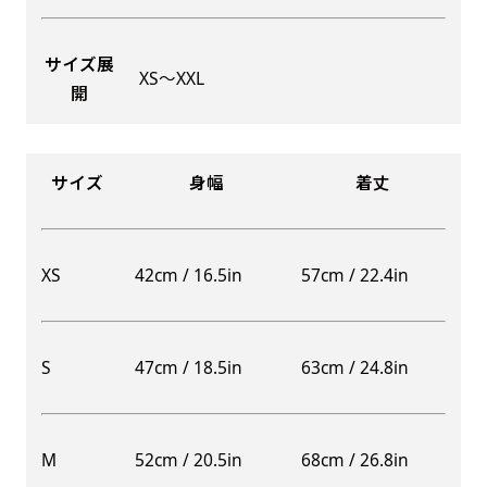
サイズ展
XS〜XXL
開
Aバナー(60x180)
自由入力(180x60以内)
Aバナーは三角の形状を利用することでA面B面2
お好みのサイズで縦幕・横幕の作成が可能です。
種のデザインを楽しむことができます。前からも
長辺が180cm以内、短辺が60cm以内であれば自
サイズ
身幅
着丈
後ろからもアピールができる両面対応のバナーで
由なサイズを指定下さい！
す。
あんな場所こんな場所お好みのサイズでお好みの
A面B面のデザイン変化を楽しんでお客様にアピ
幕の製作をお楽しみください
XS
42cm / 16.5in
57cm / 22.4in
ールするもよし、両面同じデザインでアピールす
（※cm単位での指定でおねがいいたします。）
るもよしです！
S
47cm / 18.5in
63cm / 24.8in
レギュラーのれん
M
52cm / 20.5in
68cm / 26.8in
(180x50)