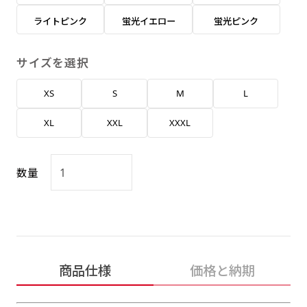
返事を頂いたあとに製作開始いたします。
弊社よりJPG画像をお送りします。ご確認のお
ライトピンク
蛍光イエロー
蛍光ピンク
返事を頂いたあとに製作開始いたします。
デザインアレンジ［ +2,498円 ］
サイズを選択
ハーフ(30x90)
ハーフ(90x30)
デザインの色や文字等が変更いただけます。
XS
S
M
L
店内用です。お客さんの歩行や陳列した商品の邪
店内用です。お客さんの歩行や陳列した商品の邪
魔になりにくいのがポイントです。ハーフ用のポ
魔になりにくいのがポイントです。ハーフ用のポ
XL
XXL
XXXL
ールが必要です。
ールが必要です。
数量
ミニ(10x30)
ミニ(30x10)
商品仕様
価格と納期
台座タイプ・吸盤タイプ・クリップタイプがござ
台座タイプ・吸盤タイプ・クリップタイプがござ
います。レジカウンターや商品棚にぴったりで
います。レジカウンターや商品棚にぴったりで