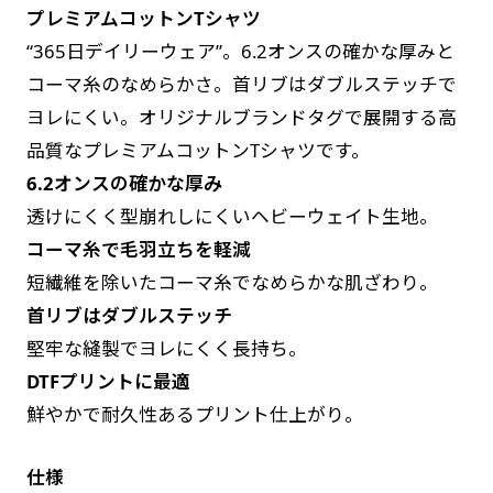
プレミアムコットンTシャツ
す。かわいいい＆おしゃれなのぼりです。台はセ
す。かわいいい＆おしゃれなのぼりです。台はセ
“365日デイリーウェア”。6.2オンスの確かな厚みと
ットでついてます。
ットでついてます。
コーマ糸のなめらかさ。首リブはダブルステッチで
ヨレにくい。オリジナルブランドタグで展開する高
品質なプレミアムコットンTシャツです。
6.2オンスの確かな厚み
透けにくく型崩れしにくいヘビーウェイト生地。
ジャンボ(90x270)
ジャンボ(270x90)
コーマ糸で毛羽立ちを軽減
遠くからでも視認しやすいジャンボサイズです。
遠くからでも視認しやすいジャンボサイズです。
短繊維を除いたコーマ糸でなめらかな肌ざわり。
駐車場などのスペースに余裕がある場所で大々的
駐車場などのスペースに余裕がある場所で大々的
首リブはダブルステッチ
に宣伝できます。
に宣伝できます。
堅牢な縫製でヨレにくく長持ち。
4mまたは5mのポールが必要です。
4mまたは5mのポールが必要です。
DTFプリントに最適
鮮やかで耐久性あるプリント仕上がり。
仕様