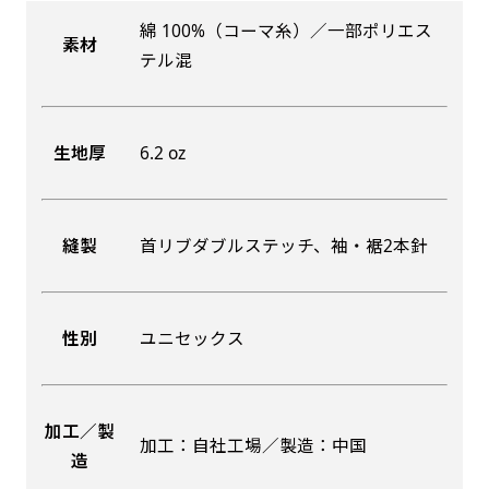
綿 100%（コーマ糸）／一部ポリエス
素材
吊り下げ旗(30x42)
吊り下げ旗(42x30)
テル混
掛け軸のように吊り下げ式にします。上部に棒袋
掛け軸のように吊り下げ式にします。上部に棒袋
作成しパイプを入れてその間に紐を通します。壁
作成しパイプを入れてその間に紐を通します。壁
生地厚
6.2 oz
際の装飾などにとてもお役立ち！
際の装飾などにとてもお役立ち！
縫製
首リブダブルステッチ、袖・裾2本針
布A1ポスター(60x84)
布A1ポスター(84x60)
性別
ユニセックス
のぼりだけでなく、ポスターも作れます。
のぼりだけでなく、ポスターも作れます。
のぼり旗と同じデザインで飾れば宣伝効果UP!
のぼり旗と同じデザインで飾れば宣伝効果UP!
加工／製
加工：自社工場／製造：中国
造