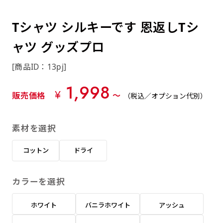
約0.2ｍｍ）。生地が重くなる分、耐久性が上
上下短辺を補強縫製しま
上左チチ
上右チチ
上チチ
（上のみ）
（上と下）
（左右）
あまりに大きな変更が何度もある場合はお断り
例
ショッピングカートページの備考欄に「以前
（上と左）
（上と右）
（上のみ）
がります。
す
する場合があります。
つくった、◯◯のぼり」の様に曖昧でも構い
Tシャツ シルキーです 恩返しTシ
ポンジをやや厚くした生地です。ポンジと比
四辺補強
印刷工程に入った場合はいかなる場合もキャン
ません。
べると約2倍の厚みがあります。タペストリー
ャツ グッズプロ
［ +58円 ］
セル不可となります。
やバナーなどの製作によく利用します。
上左右チチ
上下左右
のぼり旗の四辺すべてを
ショート(60x150)
ショート(150x60)
[商品ID：13pj]
チチ無し
上下チチ
左右チチ
上左右チチ
リピート（要画像確認）［ +298円 ］
（上と左右）
（四辺にチチ）
補強縫製します
（上と下）
（左右）
（上と左右）
1,998
幅は標準サイズですが高さが30cm 低いです。
幅は標準サイズですが高さが30cm 低いです。
弊社よりJPG画像をお送りします。ご確認のお
¥
販売価格
〜
（税込／オプション代別）
近距離の歩行者や、特に女性の目線を意識したい
近距離の歩行者や、特に女性の目線を意識したい
返事を頂いたあとに製作開始いたします。
2本（3分割）の場合だと
場合はこちらがお勧めです。
場合はこちらがお勧めです。
素材を選択
文字の上からカットされます
ハトメ四隅
ハトメ上2つ
ハトメ上3つ
上下左右
入稿（AI／PSD）
（+1営業日）
（+1営業日）
（+1営業日）
チチ無し
ハトメ四隅
（四辺にチチ）
コットン
ドライ
購入時の案内に沿って入稿してください。［
対応ファイル：AI／PSDファイル ］
カラーを選択
スリム(45x180)
スリム(180x45)
ハトメ上4つ
ハトメ上下4つ
上棒袋縫い
左棒袋縫い
上左チチと
上右チチと
入稿（AI／PSD）（要画像確認）［ +298円
（+1営業日）
（+1営業日）
（上のみ）
ホワイト
バニラホワイト
アッシュ
ハトメ右下
ハトメ左下
（上と左）
名入れ［+999円］
］
飾る場所に対して、標準サイズでは大きすぎると
飾る場所に対して、標準サイズでは大きすぎると