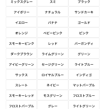
ミックスグレー
スミ
ブラック
感じる場合や、立てる本数を増やしたい場合はこ
感じる場合や、立てる本数を増やしたい場合はこ
1本（2分割）の場合だと
文字のみの名入れが可能です。
弊社よりJPG画像をお送りします。ご確認のお
ちらです。
ちらです。
アイボリー
ナチュラル
サンドカーキ
文字の間にスリットが入ります
返事を頂いたあとに製作開始いたします。
幅が15cm 狭くなっておりスリムな印象を受けま
幅が15cm 狭くなっておりスリムな印象を受けま
上下棒袋縫い
その他
名入れ（要画像確認）［+1,298円］
右棒袋縫い
上棒袋縫い
上下棒袋縫い
イエロー
バナナ
ゴールド
（上のみ）
す。
す。
（上と右）
（上のみ）
（上と下）
デザイン依頼［ +3,998円 ］
弊社よりJPG画像をお送りします。ご確認のお
オレンジ
ベビーピンク
ピンク
※備考欄に要望をお書きください
返事を頂いたあとに製作開始いたします。
ご購入時の案内にそって、デザイン画のファ
スモーキーピンク
レッド
バーガンディ
イルまたは、文章でお知らせください。
ダークブラウン
ライムグリーン
グリーン
ロゴ有り名入れ［ +1,498円］
Aバナー用チチ
タペストリー
その他
加工
（上2下2）
文字だけのぼり［ +1,298円 ］
コンパクト(45x150)
コンパクト(150x45)
アイビーグリーン
セージグリーン
ライトブルー
ご購入時の案内にそって、デザイン画のファ
※パイプ紐付き
※備考欄に要望をお書きください
イルまたは、文章でお知らせください。
ご購入時の案内に沿って、文字をご指定くだ
あまり一般的でないサイズですが最近、注文が増
あまり一般的でないサイズですが最近、注文が増
サックス
ロイヤルブルー
インディゴ
さい。
えてきました。
えてきました。
スレート
ネイビー
マットパープル
ロゴ有り名入れ（要画像確認）［ +1,798
コンビニさんなどで多いです。 お店の外観の邪魔
コンビニさんなどで多いです。 お店の外観の邪魔
円］
になりづらく、狭い範囲で沢山飾れます。
になりづらく、狭い範囲で沢山飾れます。
文字だけのぼり（要画像確認）［ +1,598円
スモーキーレッド
モスグリーン
フロストブルー
］
弊社よりJPG画像をお送りします。ご確認のお
フロストパープル
グレー
ライトグリーン