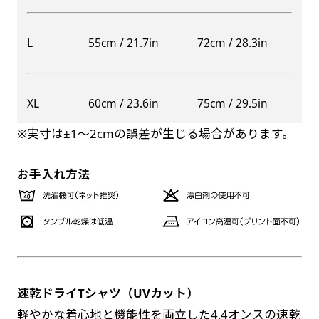
自由入力(60x180以内)
レギュラーのれんは横幕の上部にチチを5か所つ
L
55cm / 21.7in
72cm / 28.3in
お好みのサイズで縦幕・横幕の作成が可能です。
けて疑似的にのれんのような幕をつくります。お
長辺が180cm以内、短辺が60cm以内であれば自
店の入口付近の装飾に是非！
由なサイズを指定下さい！
防炎加工（納期+1営業日）［ +540円 ］
XL
60cm / 23.6in
75cm / 29.5in
あんな場所こんな場所お好みのサイズでお好みの
のぼり旗の防炎加工は、消防法で定められてい
幕の製作をお楽しみください
※実寸は±1〜2cmの誤差が生じる場合があります。
る場所でのぼり旗を使用する際に推奨されてい
（※cm単位での指定でおねがいいたします。）
ます。防炎加工によってのぼり旗が炎に触れても
レギュラースリムのれん
お手入れ方法
(180x30)
燃えにくくなります。（燃えるというより溶け
るに近くなるイメージ）一般的な方法は、旗の
レギュラーのれんスリムは横幕の上部にチチを5
素材に特殊な化学薬品を使用して延焼を抑えま
か所つけて疑似的にのれんのような幕をつくりま
す。
す。
レギュラーのれんとの違いは縦のサイズが異なり
ます。（レギュラーのれん縦50cm／レギュラー
速乾ドライTシャツ（UVカット）
お急ぎ［ +330円 ］
スリムのれん縦30cm）お店の入口付近の装飾に
軽やかな着心地と機能性を両立した4.4オンスの速乾