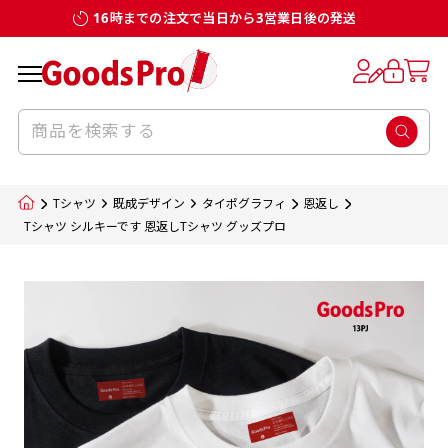
16時までの注文で当日から3営業日後の発送
お客様からのデータ入稿でのぼり旗を製作
既製デザイン
デザイン方向
チチについて
のぼり旗のチチについて
補強縫製って何？
スリット（切り込み）加工とは？
生地の種類
サイズ一覧
サイズ一覧
する場合
デザイン変更なしでのご注文となります。
のぼり旗のデザインをする際に、考えると良
既製品のサイズについては以下のサイズ表の通
既製品のサイズについては以下のサイズ表の通
一般的にはチチの位置はのぼり旗に対して上
一般的にはチチの位置はのぼり旗に対して上
補強縫製とはヒートカッター（熱で焼き切る
スリット（切り込み）を入れることで横幕が
入稿いただくデータは基本的にイラストレー
既製デザインとは当社グッズプロがオリジナ
いのがデザイン方向です。
り様々なサイズに対応しております。
り様々なサイズに対応しております。
辺３か所左辺５か所になります。のぼり旗を
辺３か所左辺５か所になります。のぼり旗を
カッター）を使用して、のぼり旗自体の強度
分割されているようにみせます。
ター形式のデータまたはフォトショップ形式
ルで製品デザインをしたデザインそのものを
のぼり旗のデザインとしては基本的に左側と
お客様オリジナルサイズで製作をしたい場合
お客様オリジナルサイズで製作をしたい場合
ポールに通す際には上辺２か所に対してチチ
ポールに通す際には上辺２か所に対してチチ
をあげるために折り返し縫いをすることで風
疑似的にのれんのように見せるための加工手
Tシャツ
既成デザイン
タイポグラフィ
恩返し
のデータとさせていただいております。
指します。当グッズプロで販売として取り扱っ
上側にポールを通すミミ（業界用語でチチと
につきましてはお気軽にご相談ください。
につきましてはお気軽にご相談ください。
が左右どちらでものぼり旗自体をポールにく
が左右どちらでものぼり旗自体をポールにく
の影響を受けやすい四辺の強度を増す加工で
法です。
Tシャツ シルキーです 恩返しTシャツ グッズプロ
jpgデータ等の画像データを貼り付ける際には
ているあらゆるのぼり旗のデザインがそれに
呼びます）が縫いつけてあるのが一般的です。
くりつけることは可能です。
くりつけることは可能です。
す。
ただし、布の性質上、必ず印刷サイズのズレな
ただし、布の性質上、必ず印刷サイズのズレな
注意が必要です。画像解像度を考慮して作成
該当いたします。既製のデザインを応用して自
ただ、お客様の飾り付けたい場所の風向きを
各辺のおおむね3～5ｍｍ程度を折り返し、縫
どは発生します（熱処理する際に生地が伸び縮
どは発生します（熱処理する際に生地が伸び縮
いただく必要があります。（概ね原寸サイズ
1本（2分割）
みする都合や・最終的なカットをする際の都合
みする都合や・最終的なカットをする際の都合
で解像度200dp以上必要です）当社の取り扱
分だけののぼり旗をつくりたい！などのデザ
少し考えると
い糸を走らせて補強します。加工をすることで
棒袋縫い加工
棒袋縫い加工
内容
個数
単価
金額
［ +33円 ］
など）のでサイズの指定につきましてはｍｍ単
など）のでサイズの指定につきましてはｍｍ単
いの規格サイズにつきましてはデザインテン
イン改造や既製デザインに自分たちの団体の
もしかしたら左側と上についているよりも右
のぼり旗の１辺～４辺は折り返し加工されま
ポンジ（一般）
生地のふちを大きく棒袋状に縫いこみポール
生地のふちを大きく棒袋状に縫いこみポール
位は不可となります。最終的なサイズも多少の
位は不可となります。最終的なサイズも多少の
プレートの用意がありますので、ご購入後マ
¥0
名前入れや会社のロゴなどを挿入するなどの
側と上についていた方が良いと思うかもしれ
すのでその部分のホツレや裂けてしまうこと
合計金額
（税込）
ズレ5ｍｍ程度は起きる可能性があります。
ズレ5ｍｍ程度は起きる可能性があります。
一般的なのぼり旗の生地はポンジといわれる
イページの「購入履歴」よりダウンロードし
を通す筒をつくります。ポール自体を包み込
を通す筒をつくります。ポール自体を包み込
相談もお請けしております。
ません。
を防止する効果があります。
てご利用くださいませ。
2本（3分割）
厚みが約0.14ｍｍのとても薄い生地を使用し
むため、耐久性があがり、デザインがより目
むため、耐久性があがり、デザインがより目
カートに入れる
風向きを考えながらチチの向きを決めてから
［ +66円 ］
ます。
棒袋縫いの場合、補強が無償で付いてきます。