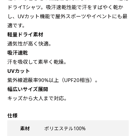
お急ぎは翌営業日発送（基本12時締め切り)枚数
是非！
ドライTシャツ。吸汗速乾性能で汗をすばやく乾か
によって対応できない場合、ギリギリでも対応
し、UVカット機能で屋外スポーツやイベントにも最
できる場合もあります。防炎加工、トロピカル
適です。
生地は対応不可です。
軽量ドライ素材
通気性が高く快適。
吸汗速乾
汗を吸収して素早く乾燥。
UVカット
紫外線遮蔽率90%以上（UPF20相当）。
幅広いサイズ展開
キッズから大人まで対応。
仕様
素材
ポリエステル100%