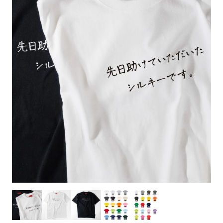
お客様自身でオリジナルのサイズで製作する
立ちます。
立ちます。
デザインをするとどの方向でデザインをする
名入れについて
場合につきましてはご希望の仕上がりサイズ
のぼり旗製作で一番良く使用される生地で
カーブ形状の特殊なのぼり旗にも適合する加
カーブ形状の特殊なのぼり旗にも適合する加
に対して四辺（すべての辺をプラス10ｍｍ）
と良いかひらめくかもしれません。デザイン
す。生地の厚みが薄く、裏側にインクが浸透
当社の既製のぼり旗に対してお客様の任意の
工方法となります。
工方法となります。
側辺補強縫製
3本（4分割）
したサイズで製作ください。（重要な情報な
の方向性につきましてはお客様の好みもあり
しやすい生地です。
テキストや企業情報・お店情報などを埋め込
［ +38円 ］
［ +99円 ］
どについては仕上がりサイズから四辺内側に
ますので、見られる方（お客様）ができる限
20ｍｍ程度内側の範囲内でデザイン校正して
むことができます。ご購入時にご希望の店舗
ハトメ加工
ハトメ加工
り反転したデザインをみるよりも正像でみら
ください）
名などをご記載ください。専任のデザイナー
ハトメ（鳩目）とは、革や布などに開けた穴
ハトメ（鳩目）とは、革や布などに開けた穴
れるデザインを提供したいかと思いますので
4本（5分割）
がバッチリデザインします。書体などのご指
を補強するために取り付けるリングです。壁
を補強するために取り付けるリングです。壁
その辺を参考にするとよいかもしれません。
［ +132円 ］
当社の既製デザインを利用してのぼり旗を
定がなければ、のぼりのイメージに最適のフ
L字補強縫製
側にロープなどで固定して、突風で倒れること
側にロープなどで固定して、突風で倒れること
製作したい場合
［ +38円 ］
ォントを使用します。基本的にのぼりの下部
も風向きによってずっと裏向きになってしまう
も風向きによってずっと裏向きになってしまう
のぼり旗の改造プランとなりますので改造の
にショップ名、社名、電話番号が入ります。
チチのついてない長辺・
いこともありません。
いこともありません。
【注意点】
程度によってデザイン加工費用が発生いたし
データをお送りいただけましたらロゴの印刷
短辺を補強縫製します
スリット（切り込み）は均等割りを意識して
ます。
も出来ます。
レギュラー(60x180)
レギュラー(180x60)
カットラインを入れます。
トロピカル（納期+1営業日）
詳細は
ください。
お問い合わせ
お客様が納得するまで何度でもデザインの修
三辺補強
デザインや絵柄をスリット加工時にカットす
［ +299円 ］
［ +48円 ］
正をしますので、初めての方でもお気軽にご
よく見かける一般的なのぼり旗のサイズです。
よく見かける一般的なのぼり旗のサイズです。
る場合があります。
ほとんどのポールや注水台に使用できます。
ほとんどのポールや注水台に使用できます。
ワンランク厚手のトロピカル（生地の厚みが
相談ください。
リピート
チチのついてない長辺・
上チチ
上下チチ
左右チチ