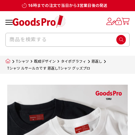
16時までの注文で当日から3営業日後の発送
お客様からのデータ入稿でのぼり旗を製作
既製デザイン
デザイン方向
チチについて
のぼり旗のチチについて
補強縫製って何？
スリット（切り込み）加工とは？
生地の種類
サイズ一覧
サイズ一覧
する場合
デザイン変更なしでのご注文となります。
のぼり旗のデザインをする際に、考えると良
既製品のサイズについては以下のサイズ表の通
既製品のサイズについては以下のサイズ表の通
一般的にはチチの位置はのぼり旗に対して上
一般的にはチチの位置はのぼり旗に対して上
補強縫製とはヒートカッター（熱で焼き切る
スリット（切り込み）を入れることで横幕が
入稿いただくデータは基本的にイラストレー
既製デザインとは当社グッズプロがオリジナ
いのがデザイン方向です。
り様々なサイズに対応しております。
り様々なサイズに対応しております。
辺３か所左辺５か所になります。のぼり旗を
辺３か所左辺５か所になります。のぼり旗を
カッター）を使用して、のぼり旗自体の強度
分割されているようにみせます。
ター形式のデータまたはフォトショップ形式
ルで製品デザインをしたデザインそのものを
のぼり旗のデザインとしては基本的に左側と
お客様オリジナルサイズで製作をしたい場合
お客様オリジナルサイズで製作をしたい場合
ポールに通す際には上辺２か所に対してチチ
ポールに通す際には上辺２か所に対してチチ
をあげるために折り返し縫いをすることで風
疑似的にのれんのように見せるための加工手
Tシャツ
既成デザイン
タイポグラフィ
恩返し
のデータとさせていただいております。
指します。当グッズプロで販売として取り扱っ
上側にポールを通すミミ（業界用語でチチと
につきましてはお気軽にご相談ください。
につきましてはお気軽にご相談ください。
が左右どちらでものぼり旗自体をポールにく
が左右どちらでものぼり旗自体をポールにく
の影響を受けやすい四辺の強度を増す加工で
法です。
Tシャツ ルサールカです 恩返しTシャツ グッズプロ
jpgデータ等の画像データを貼り付ける際には
ているあらゆるのぼり旗のデザインがそれに
呼びます）が縫いつけてあるのが一般的です。
くりつけることは可能です。
くりつけることは可能です。
す。
ただし、布の性質上、必ず印刷サイズのズレな
ただし、布の性質上、必ず印刷サイズのズレな
注意が必要です。画像解像度を考慮して作成
該当いたします。既製のデザインを応用して自
ただ、お客様の飾り付けたい場所の風向きを
各辺のおおむね3～5ｍｍ程度を折り返し、縫
どは発生します（熱処理する際に生地が伸び縮
どは発生します（熱処理する際に生地が伸び縮
いただく必要があります。（概ね原寸サイズ
1本（2分割）
みする都合や・最終的なカットをする際の都合
みする都合や・最終的なカットをする際の都合
で解像度200dp以上必要です）当社の取り扱
分だけののぼり旗をつくりたい！などのデザ
少し考えると
い糸を走らせて補強します。加工をすることで
棒袋縫い加工
棒袋縫い加工
内容
個数
単価
金額
［ +33円 ］
など）のでサイズの指定につきましてはｍｍ単
など）のでサイズの指定につきましてはｍｍ単
いの規格サイズにつきましてはデザインテン
イン改造や既製デザインに自分たちの団体の
もしかしたら左側と上についているよりも右
のぼり旗の１辺～４辺は折り返し加工されま
ポンジ（一般）
生地のふちを大きく棒袋状に縫いこみポール
生地のふちを大きく棒袋状に縫いこみポール
位は不可となります。最終的なサイズも多少の
位は不可となります。最終的なサイズも多少の
プレートの用意がありますので、ご購入後マ
¥0
名前入れや会社のロゴなどを挿入するなどの
側と上についていた方が良いと思うかもしれ
すのでその部分のホツレや裂けてしまうこと
合計金額
（税込）
ズレ5ｍｍ程度は起きる可能性があります。
ズレ5ｍｍ程度は起きる可能性があります。
一般的なのぼり旗の生地はポンジといわれる
イページの「購入履歴」よりダウンロードし
を通す筒をつくります。ポール自体を包み込
を通す筒をつくります。ポール自体を包み込
相談もお請けしております。
ません。
を防止する効果があります。
てご利用くださいませ。
2本（3分割）
厚みが約0.14ｍｍのとても薄い生地を使用し
むため、耐久性があがり、デザインがより目
むため、耐久性があがり、デザインがより目
カートに入れる
風向きを考えながらチチの向きを決めてから
［ +66円 ］
ます。
棒袋縫いの場合、補強が無償で付いてきます。