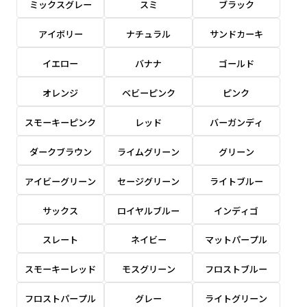
ミックスグレー
スミ
ブラック
感じる場合や、立てる本数を増やしたい場合はこ
感じる場合や、立てる本数を増やしたい場合はこ
1本（2分割）の場合だと
文字のみの名入れが可能です。
弊社よりJPG画像をお送りします。ご確認のお
ちらです。
ちらです。
アイボリー
ナチュラル
サンドカーキ
文字の間にスリットが入ります
返事を頂いたあとに製作開始いたします。
幅が15cm 狭くなっておりスリムな印象を受けま
幅が15cm 狭くなっておりスリムな印象を受けま
上下棒袋縫い
その他
名入れ（要画像確認）［+1,298円］
右棒袋縫い
上棒袋縫い
上下棒袋縫い
イエロー
バナナ
ゴールド
（上のみ）
す。
す。
（上と右）
（上のみ）
（上と下）
デザイン依頼［ +3,998円 ］
弊社よりJPG画像をお送りします。ご確認のお
オレンジ
ベビーピンク
ピンク
※備考欄に要望をお書きください
返事を頂いたあとに製作開始いたします。
ご購入時の案内にそって、デザイン画のファ
スモーキーピンク
レッド
バーガンディ
イルまたは、文章でお知らせください。
ダークブラウン
ライムグリーン
グリーン
ロゴ有り名入れ［ +1,498円］
Aバナー用チチ
タペストリー
その他
加工
（上2下2）
文字だけのぼり［ +1,298円 ］
コンパクト(45x150)
コンパクト(150x45)
アイビーグリーン
セージグリーン
ライトブルー
ご購入時の案内にそって、デザイン画のファ
※パイプ紐付き
※備考欄に要望をお書きください
イルまたは、文章でお知らせください。
ご購入時の案内に沿って、文字をご指定くだ
あまり一般的でないサイズですが最近、注文が増
あまり一般的でないサイズですが最近、注文が増
サックス
ロイヤルブルー
インディゴ
さい。
えてきました。
えてきました。
スレート
ネイビー
マットパープル
ロゴ有り名入れ（要画像確認）［ +1,798
コンビニさんなどで多いです。 お店の外観の邪魔
コンビニさんなどで多いです。 お店の外観の邪魔
円］
になりづらく、狭い範囲で沢山飾れます。
になりづらく、狭い範囲で沢山飾れます。
文字だけのぼり（要画像確認）［ +1,598円
スモーキーレッド
モスグリーン
フロストブルー
］
弊社よりJPG画像をお送りします。ご確認のお
フロストパープル
グレー
ライトグリーン