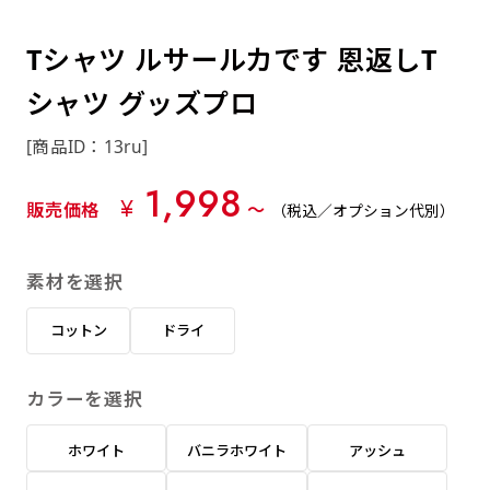
約0.2ｍｍ）。生地が重くなる分、耐久性が上
上下短辺を補強縫製しま
上左チチ
上右チチ
上チチ
（上のみ）
（上と下）
（左右）
あまりに大きな変更が何度もある場合はお断り
例
ショッピングカートページの備考欄に「以前
（上と左）
（上と右）
（上のみ）
がります。
す
する場合があります。
つくった、◯◯のぼり」の様に曖昧でも構い
Tシャツ ルサールカです 恩返しT
ポンジをやや厚くした生地です。ポンジと比
四辺補強
印刷工程に入った場合はいかなる場合もキャン
ません。
べると約2倍の厚みがあります。タペストリー
シャツ グッズプロ
［ +58円 ］
セル不可となります。
やバナーなどの製作によく利用します。
上左右チチ
上下左右
のぼり旗の四辺すべてを
ショート(60x150)
ショート(150x60)
[商品ID：13ru]
チチ無し
上下チチ
左右チチ
上左右チチ
リピート（要画像確認）［ +298円 ］
（上と左右）
（四辺にチチ）
補強縫製します
（上と下）
（左右）
（上と左右）
1,998
幅は標準サイズですが高さが30cm 低いです。
幅は標準サイズですが高さが30cm 低いです。
弊社よりJPG画像をお送りします。ご確認のお
¥
販売価格
〜
（税込／オプション代別）
近距離の歩行者や、特に女性の目線を意識したい
近距離の歩行者や、特に女性の目線を意識したい
返事を頂いたあとに製作開始いたします。
2本（3分割）の場合だと
場合はこちらがお勧めです。
場合はこちらがお勧めです。
素材を選択
文字の上からカットされます
ハトメ四隅
ハトメ上2つ
ハトメ上3つ
上下左右
入稿（AI／PSD）
（+1営業日）
（+1営業日）
（+1営業日）
チチ無し
ハトメ四隅
（四辺にチチ）
コットン
ドライ
購入時の案内に沿って入稿してください。［
対応ファイル：AI／PSDファイル ］
カラーを選択
スリム(45x180)
スリム(180x45)
ハトメ上4つ
ハトメ上下4つ
上棒袋縫い
左棒袋縫い
上左チチと
上右チチと
入稿（AI／PSD）（要画像確認）［ +298円
（+1営業日）
（+1営業日）
（上のみ）
ホワイト
バニラホワイト
アッシュ
ハトメ右下
ハトメ左下
（上と左）
名入れ［+999円］
］
飾る場所に対して、標準サイズでは大きすぎると
飾る場所に対して、標準サイズでは大きすぎると