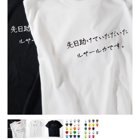
お客様自身でオリジナルのサイズで製作する
立ちます。
立ちます。
デザインをするとどの方向でデザインをする
名入れについて
場合につきましてはご希望の仕上がりサイズ
のぼり旗製作で一番良く使用される生地で
カーブ形状の特殊なのぼり旗にも適合する加
カーブ形状の特殊なのぼり旗にも適合する加
に対して四辺（すべての辺をプラス10ｍｍ）
と良いかひらめくかもしれません。デザイン
す。生地の厚みが薄く、裏側にインクが浸透
当社の既製のぼり旗に対してお客様の任意の
工方法となります。
工方法となります。
側辺補強縫製
3本（4分割）
したサイズで製作ください。（重要な情報な
の方向性につきましてはお客様の好みもあり
しやすい生地です。
テキストや企業情報・お店情報などを埋め込
［ +38円 ］
［ +99円 ］
どについては仕上がりサイズから四辺内側に
ますので、見られる方（お客様）ができる限
20ｍｍ程度内側の範囲内でデザイン校正して
むことができます。ご購入時にご希望の店舗
ハトメ加工
ハトメ加工
り反転したデザインをみるよりも正像でみら
ください）
名などをご記載ください。専任のデザイナー
ハトメ（鳩目）とは、革や布などに開けた穴
ハトメ（鳩目）とは、革や布などに開けた穴
れるデザインを提供したいかと思いますので
4本（5分割）
がバッチリデザインします。書体などのご指
を補強するために取り付けるリングです。壁
を補強するために取り付けるリングです。壁
その辺を参考にするとよいかもしれません。
［ +132円 ］
当社の既製デザインを利用してのぼり旗を
定がなければ、のぼりのイメージに最適のフ
L字補強縫製
側にロープなどで固定して、突風で倒れること
側にロープなどで固定して、突風で倒れること
製作したい場合
［ +38円 ］
ォントを使用します。基本的にのぼりの下部
も風向きによってずっと裏向きになってしまう
も風向きによってずっと裏向きになってしまう
のぼり旗の改造プランとなりますので改造の
にショップ名、社名、電話番号が入ります。
チチのついてない長辺・
いこともありません。
いこともありません。
【注意点】
程度によってデザイン加工費用が発生いたし
データをお送りいただけましたらロゴの印刷
短辺を補強縫製します
スリット（切り込み）は均等割りを意識して
ます。
も出来ます。
レギュラー(60x180)
レギュラー(180x60)
カットラインを入れます。
トロピカル（納期+1営業日）
詳細は
ください。
お問い合わせ
お客様が納得するまで何度でもデザインの修
三辺補強
デザインや絵柄をスリット加工時にカットす
［ +299円 ］
［ +48円 ］
正をしますので、初めての方でもお気軽にご
よく見かける一般的なのぼり旗のサイズです。
よく見かける一般的なのぼり旗のサイズです。
る場合があります。
ほとんどのポールや注水台に使用できます。
ほとんどのポールや注水台に使用できます。
ワンランク厚手のトロピカル（生地の厚みが
相談ください。
リピート
チチのついてない長辺・
上チチ
上下チチ
左右チチ