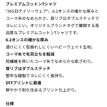
プレミアムコットンTシャツ
す。かわいいい＆おしゃれなのぼりです。台はセ
す。かわいいい＆おしゃれなのぼりです。台はセ
“365日デイリーウェア”。6.2オンスの確かな厚みと
ットでついてます。
ットでついてます。
コーマ糸のなめらかさ。首リブはダブルステッチで
ヨレにくい。オリジナルブランドタグで展開する高
品質なプレミアムコットンTシャツです。
6.2オンスの確かな厚み
透けにくく型崩れしにくいヘビーウェイト生地。
ジャンボ(90x270)
ジャンボ(270x90)
コーマ糸で毛羽立ちを軽減
遠くからでも視認しやすいジャンボサイズです。
遠くからでも視認しやすいジャンボサイズです。
短繊維を除いたコーマ糸でなめらかな肌ざわり。
駐車場などのスペースに余裕がある場所で大々的
駐車場などのスペースに余裕がある場所で大々的
首リブはダブルステッチ
に宣伝できます。
に宣伝できます。
堅牢な縫製でヨレにくく長持ち。
4mまたは5mのポールが必要です。
4mまたは5mのポールが必要です。
DTFプリントに最適
鮮やかで耐久性あるプリント仕上がり。
仕様