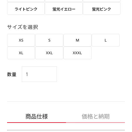
返事を頂いたあとに製作開始いたします。
弊社よりJPG画像をお送りします。ご確認のお
ライトピンク
蛍光イエロー
蛍光ピンク
返事を頂いたあとに製作開始いたします。
デザインアレンジ［ +2,498円 ］
サイズを選択
ハーフ(30x90)
ハーフ(90x30)
デザインの色や文字等が変更いただけます。
XS
S
M
L
店内用です。お客さんの歩行や陳列した商品の邪
店内用です。お客さんの歩行や陳列した商品の邪
魔になりにくいのがポイントです。ハーフ用のポ
魔になりにくいのがポイントです。ハーフ用のポ
XL
XXL
XXXL
ールが必要です。
ールが必要です。
数量
ミニ(10x30)
ミニ(30x10)
商品仕様
価格と納期
台座タイプ・吸盤タイプ・クリップタイプがござ
台座タイプ・吸盤タイプ・クリップタイプがござ
います。レジカウンターや商品棚にぴったりで
います。レジカウンターや商品棚にぴったりで