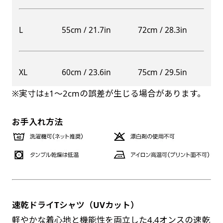
自由入力(60x180以内)
レギュラーのれんは横幕の上部にチチを5か所つ
L
55cm / 21.7in
72cm / 28.3in
お好みのサイズで縦幕・横幕の作成が可能です。
けて疑似的にのれんのような幕をつくります。お
長辺が180cm以内、短辺が60cm以内であれば自
店の入口付近の装飾に是非！
由なサイズを指定下さい！
防炎加工（納期+1営業日）［ +540円 ］
XL
60cm / 23.6in
75cm / 29.5in
あんな場所こんな場所お好みのサイズでお好みの
のぼり旗の防炎加工は、消防法で定められてい
幕の製作をお楽しみください
※実寸は±1〜2cmの誤差が生じる場合があります。
る場所でのぼり旗を使用する際に推奨されてい
（※cm単位での指定でおねがいいたします。）
ます。防炎加工によってのぼり旗が炎に触れても
レギュラースリムのれん
お手入れ方法
(180x30)
燃えにくくなります。（燃えるというより溶け
るに近くなるイメージ）一般的な方法は、旗の
レギュラーのれんスリムは横幕の上部にチチを5
素材に特殊な化学薬品を使用して延焼を抑えま
か所つけて疑似的にのれんのような幕をつくりま
す。
す。
レギュラーのれんとの違いは縦のサイズが異なり
ます。（レギュラーのれん縦50cm／レギュラー
速乾ドライTシャツ（UVカット）
お急ぎ［ +330円 ］
スリムのれん縦30cm）お店の入口付近の装飾に
軽やかな着心地と機能性を両立した4.4オンスの速乾