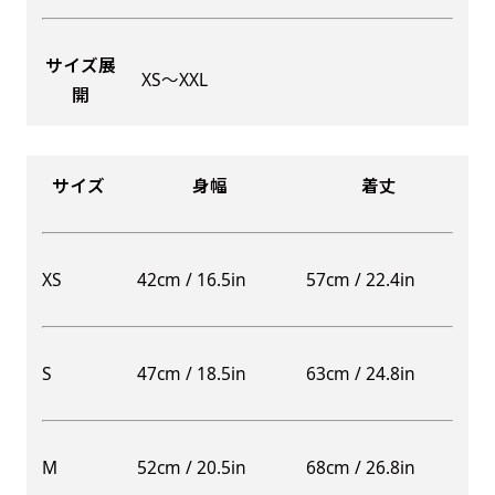
サイズ展
XS〜XXL
開
Aバナー(60x180)
自由入力(180x60以内)
Aバナーは三角の形状を利用することでA面B面2
お好みのサイズで縦幕・横幕の作成が可能です。
種のデザインを楽しむことができます。前からも
長辺が180cm以内、短辺が60cm以内であれば自
サイズ
身幅
着丈
後ろからもアピールができる両面対応のバナーで
由なサイズを指定下さい！
す。
あんな場所こんな場所お好みのサイズでお好みの
A面B面のデザイン変化を楽しんでお客様にアピ
幕の製作をお楽しみください
XS
42cm / 16.5in
57cm / 22.4in
ールするもよし、両面同じデザインでアピールす
（※cm単位での指定でおねがいいたします。）
るもよしです！
S
47cm / 18.5in
63cm / 24.8in
レギュラーのれん
M
52cm / 20.5in
68cm / 26.8in
(180x50)