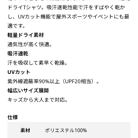
お急ぎは翌営業日発送（基本12時締め切り)枚数
是非！
ドライTシャツ。吸汗速乾性能で汗をすばやく乾か
によって対応できない場合、ギリギリでも対応
し、UVカット機能で屋外スポーツやイベントにも最
できる場合もあります。防炎加工、トロピカル
適です。
生地は対応不可です。
軽量ドライ素材
通気性が高く快適。
吸汗速乾
汗を吸収して素早く乾燥。
UVカット
紫外線遮蔽率90%以上（UPF20相当）。
幅広いサイズ展開
キッズから大人まで対応。
仕様
素材
ポリエステル100%