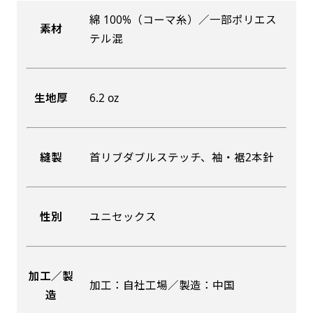
綿 100%（コーマ糸）／一部ポリエス
素材
吊り下げ旗(30x42)
吊り下げ旗(42x30)
テル混
掛け軸のように吊り下げ式にします。上部に棒袋
掛け軸のように吊り下げ式にします。上部に棒袋
作成しパイプを入れてその間に紐を通します。壁
作成しパイプを入れてその間に紐を通します。壁
生地厚
6.2 oz
際の装飾などにとてもお役立ち！
際の装飾などにとてもお役立ち！
縫製
首リブダブルステッチ、袖・裾2本針
布A1ポスター(60x84)
布A1ポスター(84x60)
性別
ユニセックス
のぼりだけでなく、ポスターも作れます。
のぼりだけでなく、ポスターも作れます。
のぼり旗と同じデザインで飾れば宣伝効果UP!
のぼり旗と同じデザインで飾れば宣伝効果UP!
加工／製
加工：自社工場／製造：中国
造