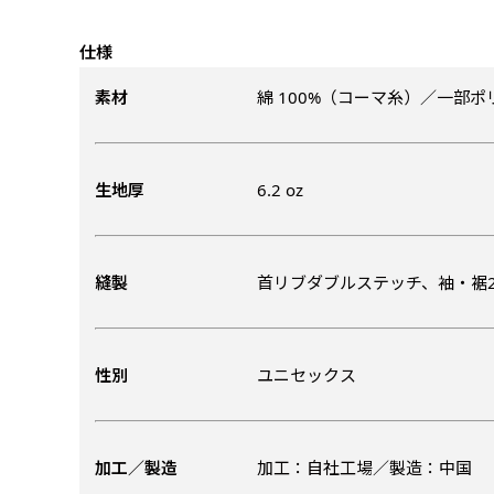
仕様
素材
綿 100%（コーマ糸）／一部
生地厚
6.2 oz
チチについて
のぼり旗のチチについて
補強縫製って何？
既製デザイン
デザイン方向
お客様からのデ
スリッ
一般的にはチチの位置はのぼり
一般的にはチチの位置はのぼり
補強縫製とはヒートカッター（
既製品のサイズについては以下
既製品のサイズについては以下
デザイン変更なしでのご注文と
のぼり旗のデザインをする際に
縫製
首リブダブルステッチ、袖・裾
入稿いただくデー
して上辺３か所左辺５か所にな
して上辺３か所左辺５か所にな
ることで風の影響を受けやすい
お客様オリジナルサイズで製作
お客様オリジナルサイズで製作
せていただいてお
既製デザインとは当社グッズプ
のぼり旗のデザインとしては基
す。のぼり旗をポールに通す際
す。のぼり旗をポールに通す際
各辺のおおむね3～5ｍｍ程度
ただし、布の性質上、必ず印刷
ただし、布の性質上、必ず印刷
して取り扱っているあらゆるの
一般的です。ただ、お客様の飾
jpgデータ等の
防炎加工（納期+
辺２か所に対してチチが左右ど
辺２か所に対してチチが左右ど
し加工されますのでその部分の
都合など）のでサイズの指定に
都合など）のでサイズの指定に
があります。（概
をつくりたい！などのデザイン
もしかしたら左側と上について
性別
ユニセックス
ます。
ます。
ものぼり旗自体をポールにくく
ものぼり旗自体をポールにくく
棒袋縫いの場合、補強が無償で
てはデザインテン
のぼり旗の防炎加
お請けしております。
風向きを考えながらチチの向き
ることは可能です。
ることは可能です。
ドしてご利用くだ
防炎加工によって
ん。デザインの方向性につきま
1本（2分割）
お客様自身でオリ
るイメージ）一般
をみるよりも正像でみられるデ
［ +33円 ］
加工／製造
加工：自社工場／製造：中国
（すべての辺をプ
名入れについて