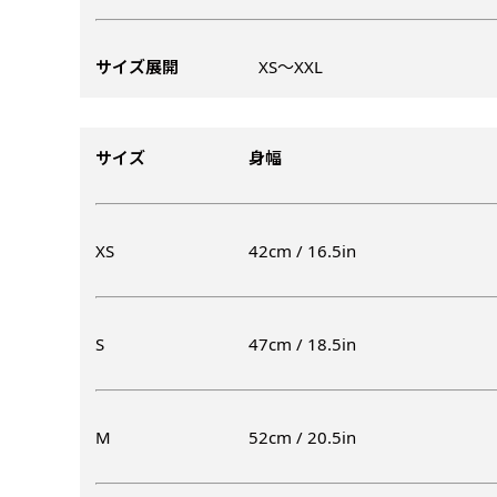
ズから四辺内側に
ポ
【注意点
当社の既製のぼり旗に対してお
お急ぎ［ +330
とができます。ご購入時にご希
サイズ展開
XS〜XXL
一般的なのぼり旗
上チチ
上下チチ
当社の既製デザ
お急ぎは翌営業日
リデザインします。書体などの
上左チチ
上右チチ
（上のみ）
（上と下
みが約0.14ｍｍ
（上と左）
（上と右
場合もあります。
します。基本的にのぼりの下部
のぼり旗の改造プラ
す。
例
だけましたらロゴの印刷も出来
サイズ
身幅
詳細は
お問い合わせ
のぼり旗製作で一
側辺補強縫製
お客様が納得するまで何度でも
生地の厚みが薄く
［ +38円 ］
ください。
い生地です。
リピート
ハトメ四隅
ハトメ上2
XS
42cm / 16.5in
チ
あまりに大きな変更が何度もあ
上下左右
チチ無し
（+1営業日）
（+1営業日
（四辺にチチ）
辺
印刷工程に入った場合はいかな
ショッピングカート
S
47cm / 18.5in
リピート（要画像確
上下棒袋縫い
その他
弊社よりJPG画像
右棒袋縫い
上棒袋縫
（上のみ）
M
52cm / 20.5in
（上と右）
（上のみ
※備考欄に要