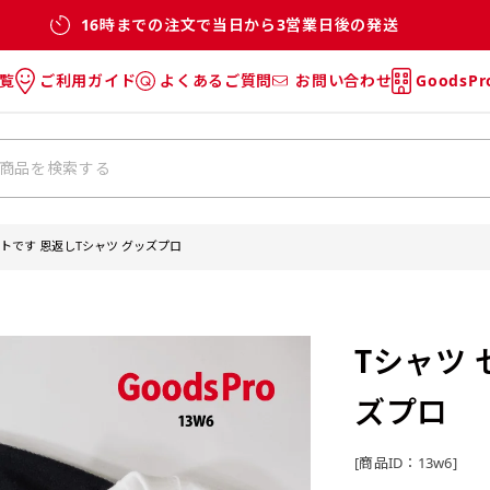
16時までの注文で当日から3営業日後の発送
覧
ご利用ガイド
よくあるご質問
お問い合わせ
GoodsP
のぼり
のぼりのご利用ガイド
のぼりのよくあるご質問
タオル
Tシャツのご利用ガイド
Tシャツのよくあるご質問
チ・巾着
垂幕
セトです 恩返しTシャツ グッズプロ
リー
バッグ
Tシャツ 
ズプロ
[商品ID：13w6]