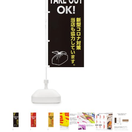
お客様自身でオリジナルのサイズで製作する
立ちます。
立ちます。
デザインをするとどの方向でデザインをする
名入れについて
場合につきましてはご希望の仕上がりサイズ
のぼり旗製作で一番良く使用される生地で
カーブ形状の特殊なのぼり旗にも適合する加
カーブ形状の特殊なのぼり旗にも適合する加
に対して四辺（すべての辺をプラス10ｍｍ）
と良いかひらめくかもしれません。デザイン
す。生地の厚みが薄く、裏側にインクが浸透
当社の既製のぼり旗に対してお客様の任意の
工方法となります。
工方法となります。
側辺補強縫製
3本（4分割）
したサイズで製作ください。（重要な情報な
の方向性につきましてはお客様の好みもあり
しやすい生地です。
テキストや企業情報・お店情報などを埋め込
［ +38円 ］
［ +99円 ］
どについては仕上がりサイズから四辺内側に
ますので、見られる方（お客様）ができる限
20ｍｍ程度内側の範囲内でデザイン校正して
むことができます。ご購入時にご希望の店舗
ハトメ加工
ハトメ加工
り反転したデザインをみるよりも正像でみら
ください）
名などをご記載ください。専任のデザイナー
ハトメ（鳩目）とは、革や布などに開けた穴
ハトメ（鳩目）とは、革や布などに開けた穴
れるデザインを提供したいかと思いますので
4本（5分割）
がバッチリデザインします。書体などのご指
を補強するために取り付けるリングです。壁
を補強するために取り付けるリングです。壁
その辺を参考にするとよいかもしれません。
［ +132円 ］
当社の既製デザインを利用してのぼり旗を
定がなければ、のぼりのイメージに最適のフ
L字補強縫製
側にロープなどで固定して、突風で倒れること
側にロープなどで固定して、突風で倒れること
製作したい場合
［ +38円 ］
ォントを使用します。基本的にのぼりの下部
も風向きによってずっと裏向きになってしまう
も風向きによってずっと裏向きになってしまう
のぼり旗の改造プランとなりますので改造の
にショップ名、社名、電話番号が入ります。
チチのついてない長辺・
いこともありません。
いこともありません。
【注意点】
程度によってデザイン加工費用が発生いたし
データをお送りいただけましたらロゴの印刷
短辺を補強縫製します
スリット（切り込み）は均等割りを意識して
ます。
も出来ます。
レギュラー(60x180)
レギュラー(180x60)
カットラインを入れます。
トロピカル（納期+1営業日）
詳細は
ください。
お問い合わせ
お客様が納得するまで何度でもデザインの修
三辺補強
デザインや絵柄をスリット加工時にカットす
［ +299円 ］
［ +48円 ］
正をしますので、初めての方でもお気軽にご
よく見かける一般的なのぼり旗のサイズです。
よく見かける一般的なのぼり旗のサイズです。
る場合があります。
ほとんどのポールや注水台に使用できます。
ほとんどのポールや注水台に使用できます。
ワンランク厚手のトロピカル（生地の厚みが
相談ください。
リピート
チチのついてない長辺・
上チチ
上下チチ
左右チチ