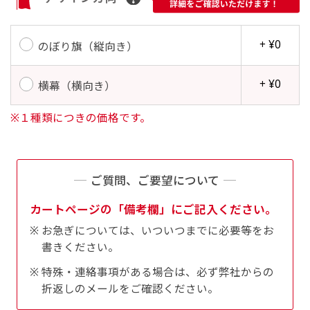
す。かわいいい＆おしゃれなのぼりです。台はセ
す。かわいいい＆おしゃれなのぼりです。台はセ
ットでついてます。
ットでついてます。
+ ¥0
のぼり旗（縦向き）
+ ¥0
横幕（横向き）
※１種類につきの価格です。
ジャンボ(90x270)
ジャンボ(270x90)
遠くからでも視認しやすいジャンボサイズです。
遠くからでも視認しやすいジャンボサイズです。
ご質問、ご要望について
駐車場などのスペースに余裕がある場所で大々的
駐車場などのスペースに余裕がある場所で大々的
カートページの「備考欄」にご記入ください。
に宣伝できます。
に宣伝できます。
お急ぎについては、いついつまでに必要等をお
4mまたは5mのポールが必要です。
4mまたは5mのポールが必要です。
書きください。
特殊・連絡事項がある場合は、必ず弊社からの
折返しのメールをご確認ください。