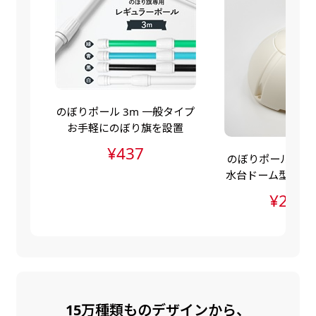
自由入力(60x180以内)
レギュラーのれんは横幕の上部にチチを5か所つ
お好みのサイズで縦幕・横幕の作成が可能です。
けて疑似的にのれんのような幕をつくります。お
長辺が180cm以内、短辺が60cm以内であれば自
店の入口付近の装飾に是非！
由なサイズを指定下さい！
あんな場所こんな場所お好みのサイズでお好みの
のぼりポール 3m 一般タイプ
幕の製作をお楽しみください
お手軽にのぼり旗を設置
（※cm単位での指定でおねがいいたします。）
¥437
のぼりポールスタン
レギュラースリムのれん
水台ドーム型（ポ
(180x30)
水台・注水ダンク
¥2,83
レギュラーのれんスリムは横幕の上部にチチを5
か所つけて疑似的にのれんのような幕をつくりま
す。
レギュラーのれんとの違いは縦のサイズが異なり
ます。（レギュラーのれん縦50cm／レギュラー
15万種類ものデザインから、
スリムのれん縦30cm）お店の入口付近の装飾に