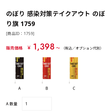
約0.2ｍｍ）。生地が重くなる分、耐久性が上
上下短辺を補強縫製しま
上左チチ
上右チチ
上チチ
（上のみ）
（上と下）
（左右）
あまりに大きな変更が何度もある場合はお断り
例
ショッピングカートページの備考欄に「以前
（上と左）
（上と右）
（上のみ）
がります。
す
する場合があります。
つくった、◯◯のぼり」の様に曖昧でも構い
のぼり 感染対策テイクアウト のぼ
ポンジをやや厚くした生地です。ポンジと比
四辺補強
印刷工程に入った場合はいかなる場合もキャン
ません。
べると約2倍の厚みがあります。タペストリー
り旗 1759
［ +58円 ］
セル不可となります。
やバナーなどの製作によく利用します。
上左右チチ
上下左右
のぼり旗の四辺すべてを
ショート(60x150)
ショート(150x60)
[商品ID：1759]
チチ無し
上下チチ
左右チチ
上左右チチ
リピート（要画像確認）［ +298円 ］
（上と左右）
（四辺にチチ）
補強縫製します
（上と下）
（左右）
（上と左右）
1,398
幅は標準サイズですが高さが30cm 低いです。
幅は標準サイズですが高さが30cm 低いです。
弊社よりJPG画像をお送りします。ご確認のお
¥
販売価格
〜
（税込／オプション代別）
近距離の歩行者や、特に女性の目線を意識したい
近距離の歩行者や、特に女性の目線を意識したい
返事を頂いたあとに製作開始いたします。
2本（3分割）の場合だと
場合はこちらがお勧めです。
場合はこちらがお勧めです。
文字の上からカットされます
ハトメ四隅
ハトメ上2つ
ハトメ上3つ
上下左右
入稿（AI／PSD）
（+1営業日）
（+1営業日）
（+1営業日）
チチ無し
ハトメ四隅
（四辺にチチ）
購入時の案内に沿って入稿してください。［
対応ファイル：AI／PSDファイル ］
A
B
C
スリム(45x180)
スリム(180x45)
ハトメ上4つ
ハトメ上下4つ
上棒袋縫い
左棒袋縫い
上左チチと
上右チチと
入稿（AI／PSD）（要画像確認）［ +298円
（+1営業日）
（+1営業日）
（上のみ）
A 数量
ハトメ右下
ハトメ左下
（上と左）
名入れ［+999円］
］
飾る場所に対して、標準サイズでは大きすぎると
飾る場所に対して、標準サイズでは大きすぎると