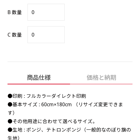
感じる場合や、立てる本数を増やしたい場合はこ
感じる場合や、立てる本数を増やしたい場合はこ
1本（2分割）の場合だと
文字のみの名入れが可能です。
弊社よりJPG画像をお送りします。ご確認のお
B 数量
ちらです。
ちらです。
文字の間にスリットが入ります
返事を頂いたあとに製作開始いたします。
幅が15cm 狭くなっておりスリムな印象を受けま
幅が15cm 狭くなっておりスリムな印象を受けま
上下棒袋縫い
その他
名入れ（要画像確認）［+1,298円］
右棒袋縫い
上棒袋縫い
上下棒袋縫い
（上のみ）
す。
す。
C 数量
（上と右）
（上のみ）
（上と下）
デザイン依頼［ +3,998円 ］
弊社よりJPG画像をお送りします。ご確認のお
※備考欄に要望をお書きください
返事を頂いたあとに製作開始いたします。
ご購入時の案内にそって、デザイン画のファ
イルまたは、文章でお知らせください。
ロゴ有り名入れ［ +1,498円］
Aバナー用チチ
タペストリー
その他
加工
（上2下2）
商品仕様
価格と納期
文字だけのぼり［ +1,298円 ］
コンパクト(45x150)
コンパクト(150x45)
ご購入時の案内にそって、デザイン画のファ
※パイプ紐付き
※備考欄に要望をお書きください
イルまたは、文章でお知らせください。
ご購入時の案内に沿って、文字をご指定くだ
●印刷 : フルカラーダイレクト印刷
あまり一般的でないサイズですが最近、注文が増
あまり一般的でないサイズですが最近、注文が増
さい。
●基本サイズ : 60cm×180cm （リサイズ変更できま
えてきました。
えてきました。
す）
ロゴ有り名入れ（要画像確認）［ +1,798
コンビニさんなどで多いです。 お店の外観の邪魔
コンビニさんなどで多いです。 お店の外観の邪魔
●その他用途に合わせて選べるサイズ。
円］
になりづらく、狭い範囲で沢山飾れます。
になりづらく、狭い範囲で沢山飾れます。
文字だけのぼり（要画像確認）［ +1,598円
●生地 : ポンジ、テトロンポンジ（一般的なのぼり旗の
］
弊社よりJPG画像をお送りします。ご確認のお
生地）