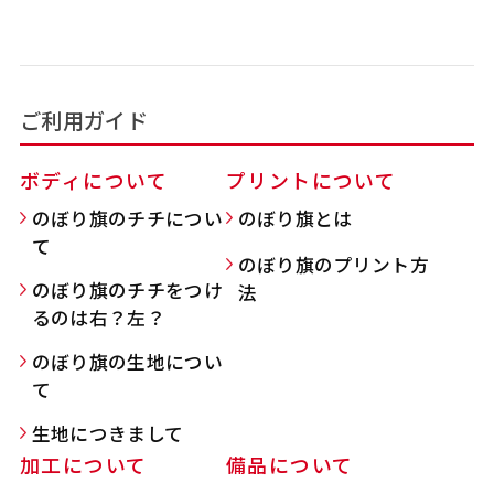
吊り下げ旗(30x42)
吊り下げ旗(42x30)
掛け軸のように吊り下げ式にします。上部に棒袋
掛け軸のように吊り下げ式にします。上部に棒袋
ご利用ガイド
作成しパイプを入れてその間に紐を通します。壁
作成しパイプを入れてその間に紐を通します。壁
際の装飾などにとてもお役立ち！
際の装飾などにとてもお役立ち！
ボディについて
プリントについて
のぼり旗のチチについ
のぼり旗とは
て
のぼり旗のプリント方
のぼり旗のチチをつけ
法
るのは右？左？
布A1ポスター(60x84)
布A1ポスター(84x60)
のぼり旗の生地につい
て
のぼりだけでなく、ポスターも作れます。
のぼりだけでなく、ポスターも作れます。
のぼり旗と同じデザインで飾れば宣伝効果UP!
のぼり旗と同じデザインで飾れば宣伝効果UP!
生地につきまして
加工について
備品について