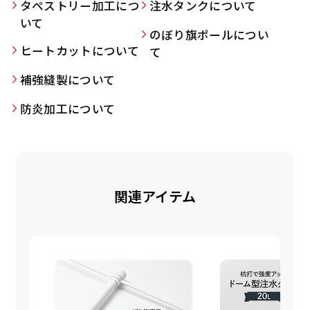
タペストリー加工につ
注水タンクについて
いて
のぼり旗ポールについ
ヒートカットについて
て
Aバナー(60x180)
自由入力(180x60以内)
補強縫製について
Aバナーは三角の形状を利用することでA面B面2
お好みのサイズで縦幕・横幕の作成が可能です。
防炎加工について
種のデザインを楽しむことができます。前からも
長辺が180cm以内、短辺が60cm以内であれば自
後ろからもアピールができる両面対応のバナーで
由なサイズを指定下さい！
す。
あんな場所こんな場所お好みのサイズでお好みの
A面B面のデザイン変化を楽しんでお客様にアピ
幕の製作をお楽しみください
ールするもよし、両面同じデザインでアピールす
（※cm単位での指定でおねがいいたします。）
関連アイテム
るもよしです！
レギュラーのれん
(180x50)