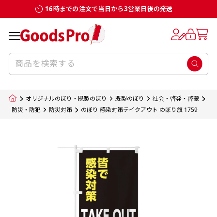
16時までの注文で当日から3営業日後の発送
お客様からのデータ入稿でのぼり旗を製作
既製デザイン
デザイン方向
チチについて
のぼり旗のチチについて
補強縫製って何？
スリット（切り込み）加工とは？
生地の種類
サイズ一覧
サイズ一覧
する場合
デザイン変更なしでのご注文となります。
のぼり旗のデザインをする際に、考えると良
既製品のサイズについては以下のサイズ表の通
既製品のサイズについては以下のサイズ表の通
一般的にはチチの位置はのぼり旗に対して上
一般的にはチチの位置はのぼり旗に対して上
補強縫製とはヒートカッター（熱で焼き切る
スリット（切り込み）を入れることで横幕が
入稿いただくデータは基本的にイラストレー
既製デザインとは当社グッズプロがオリジナ
いのがデザイン方向です。
り様々なサイズに対応しております。
り様々なサイズに対応しております。
辺３か所左辺５か所になります。のぼり旗を
辺３か所左辺５か所になります。のぼり旗を
カッター）を使用して、のぼり旗自体の強度
分割されているようにみせます。
ター形式のデータまたはフォトショップ形式
ルで製品デザインをしたデザインそのものを
のぼり旗のデザインとしては基本的に左側と
お客様オリジナルサイズで製作をしたい場合
お客様オリジナルサイズで製作をしたい場合
ポールに通す際には上辺２か所に対してチチ
ポールに通す際には上辺２か所に対してチチ
をあげるために折り返し縫いをすることで風
疑似的にのれんのように見せるための加工手
オリジナルのぼり・既製のぼり
既製のぼり
社会・啓発・啓蒙
のデータとさせていただいております。
指します。当グッズプロで販売として取り扱っ
上側にポールを通すミミ（業界用語でチチと
につきましてはお気軽にご相談ください。
につきましてはお気軽にご相談ください。
が左右どちらでものぼり旗自体をポールにく
が左右どちらでものぼり旗自体をポールにく
の影響を受けやすい四辺の強度を増す加工で
法です。
防災・防犯
防災対策
のぼり 感染対策テイクアウト のぼり旗 1759
jpgデータ等の画像データを貼り付ける際には
ているあらゆるのぼり旗のデザインがそれに
呼びます）が縫いつけてあるのが一般的です。
くりつけることは可能です。
くりつけることは可能です。
す。
ただし、布の性質上、必ず印刷サイズのズレな
ただし、布の性質上、必ず印刷サイズのズレな
注意が必要です。画像解像度を考慮して作成
該当いたします。既製のデザインを応用して自
ただ、お客様の飾り付けたい場所の風向きを
各辺のおおむね3～5ｍｍ程度を折り返し、縫
どは発生します（熱処理する際に生地が伸び縮
どは発生します（熱処理する際に生地が伸び縮
いただく必要があります。（概ね原寸サイズ
1本（2分割）
みする都合や・最終的なカットをする際の都合
みする都合や・最終的なカットをする際の都合
で解像度200dp以上必要です）当社の取り扱
分だけののぼり旗をつくりたい！などのデザ
少し考えると
い糸を走らせて補強します。加工をすることで
棒袋縫い加工
棒袋縫い加工
内容
個数
単価
金額
［ +33円 ］
など）のでサイズの指定につきましてはｍｍ単
など）のでサイズの指定につきましてはｍｍ単
いの規格サイズにつきましてはデザインテン
イン改造や既製デザインに自分たちの団体の
もしかしたら左側と上についているよりも右
のぼり旗の１辺～４辺は折り返し加工されま
ポンジ（一般）
生地のふちを大きく棒袋状に縫いこみポール
生地のふちを大きく棒袋状に縫いこみポール
位は不可となります。最終的なサイズも多少の
位は不可となります。最終的なサイズも多少の
プレートの用意がありますので、ご購入後マ
¥0
名前入れや会社のロゴなどを挿入するなどの
側と上についていた方が良いと思うかもしれ
すのでその部分のホツレや裂けてしまうこと
合計金額
（税込）
ズレ5ｍｍ程度は起きる可能性があります。
ズレ5ｍｍ程度は起きる可能性があります。
一般的なのぼり旗の生地はポンジといわれる
イページの「購入履歴」よりダウンロードし
を通す筒をつくります。ポール自体を包み込
を通す筒をつくります。ポール自体を包み込
相談もお請けしております。
ません。
を防止する効果があります。
てご利用くださいませ。
2本（3分割）
厚みが約0.14ｍｍのとても薄い生地を使用し
むため、耐久性があがり、デザインがより目
むため、耐久性があがり、デザインがより目
カートに入れる
風向きを考えながらチチの向きを決めてから
［ +66円 ］
ます。
棒袋縫いの場合、補強が無償で付いてきます。