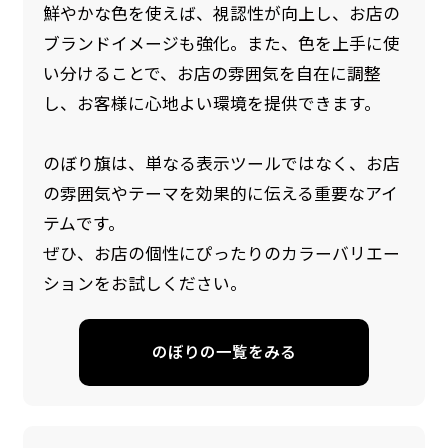
鮮やかな色を使えば、視認性が向上し、お店の
ブランドイメージも強化。また、色を上手に使
い分けることで、お店の雰囲気を自在に調整
し、お客様に心地よい環境を提供できます。
のぼり旗は、単なる表示ツールではなく、お店
の雰囲気やテーマを効果的に伝える重要なアイ
テムです。
防炎加工（納期+1営業日）［ +540円 ］
ぜひ、お店の個性にぴったりのカラーバリエー
のぼり旗の防炎加工は、消防法で定められてい
ションをお試しください。
る場所でのぼり旗を使用する際に推奨されてい
ます。防炎加工によってのぼり旗が炎に触れても
のぼりの一覧をみる
燃えにくくなります。（燃えるというより溶け
るに近くなるイメージ）一般的な方法は、旗の
素材に特殊な化学薬品を使用して延焼を抑えま
す。