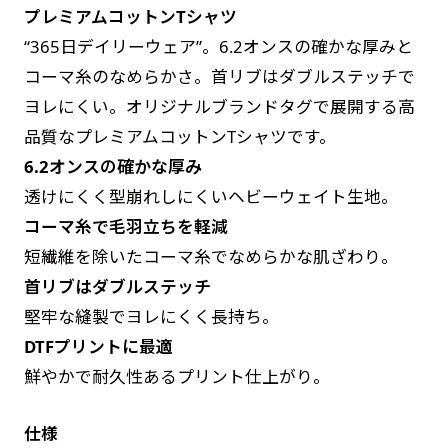
プレミアムコットンTシャツ
す。かわいいい＆おしゃれなのぼりです。台はセ
す。かわいいい＆おしゃれなのぼりです。台はセ
“365日デイリーウェア”。6.2オンスの確かな厚みと
ットでついてます。
ットでついてます。
コーマ糸のなめらかさ。首リブはダブルステッチで
ヨレにくい。オリジナルブランドタグで展開する高
品質なプレミアムコットンTシャツです。
6.2オンスの確かな厚み
透けにくく型崩れしにくいヘビーウェイト生地。
ジャンボ(90x270)
ジャンボ(270x90)
コーマ糸で毛羽立ちを軽減
遠くからでも視認しやすいジャンボサイズです。
遠くからでも視認しやすいジャンボサイズです。
短繊維を除いたコーマ糸でなめらかな肌ざわり。
駐車場などのスペースに余裕がある場所で大々的
駐車場などのスペースに余裕がある場所で大々的
首リブはダブルステッチ
に宣伝できます。
に宣伝できます。
堅牢な縫製でヨレにくく長持ち。
4mまたは5mのポールが必要です。
4mまたは5mのポールが必要です。
DTFプリントに最適
鮮やかで耐久性あるプリント仕上がり。
仕様