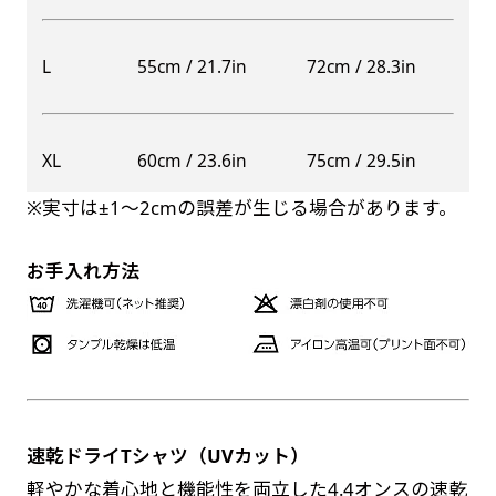
自由入力(60x180以内)
レギュラーのれんは横幕の上部にチチを5か所つ
L
55cm / 21.7in
72cm / 28.3in
お好みのサイズで縦幕・横幕の作成が可能です。
けて疑似的にのれんのような幕をつくります。お
長辺が180cm以内、短辺が60cm以内であれば自
店の入口付近の装飾に是非！
由なサイズを指定下さい！
防炎加工（納期+1営業日）［ +540円 ］
XL
60cm / 23.6in
75cm / 29.5in
あんな場所こんな場所お好みのサイズでお好みの
のぼり旗の防炎加工は、消防法で定められてい
幕の製作をお楽しみください
※実寸は±1〜2cmの誤差が生じる場合があります。
る場所でのぼり旗を使用する際に推奨されてい
（※cm単位での指定でおねがいいたします。）
ます。防炎加工によってのぼり旗が炎に触れても
レギュラースリムのれん
お手入れ方法
(180x30)
燃えにくくなります。（燃えるというより溶け
るに近くなるイメージ）一般的な方法は、旗の
レギュラーのれんスリムは横幕の上部にチチを5
素材に特殊な化学薬品を使用して延焼を抑えま
か所つけて疑似的にのれんのような幕をつくりま
す。
す。
レギュラーのれんとの違いは縦のサイズが異なり
ます。（レギュラーのれん縦50cm／レギュラー
速乾ドライTシャツ（UVカット）
お急ぎ［ +330円 ］
スリムのれん縦30cm）お店の入口付近の装飾に
軽やかな着心地と機能性を両立した4.4オンスの速乾