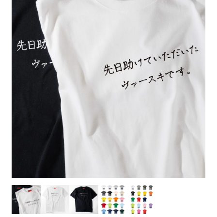
お客様自身でオリジナルのサイズで製作する
立ちます。
立ちます。
デザインをするとどの方向でデザインをする
名入れについて
場合につきましてはご希望の仕上がりサイズ
のぼり旗製作で一番良く使用される生地で
カーブ形状の特殊なのぼり旗にも適合する加
カーブ形状の特殊なのぼり旗にも適合する加
に対して四辺（すべての辺をプラス10ｍｍ）
と良いかひらめくかもしれません。デザイン
す。生地の厚みが薄く、裏側にインクが浸透
当社の既製のぼり旗に対してお客様の任意の
工方法となります。
工方法となります。
側辺補強縫製
3本（4分割）
したサイズで製作ください。（重要な情報な
の方向性につきましてはお客様の好みもあり
しやすい生地です。
テキストや企業情報・お店情報などを埋め込
［ +38円 ］
［ +99円 ］
どについては仕上がりサイズから四辺内側に
ますので、見られる方（お客様）ができる限
20ｍｍ程度内側の範囲内でデザイン校正して
むことができます。ご購入時にご希望の店舗
ハトメ加工
ハトメ加工
り反転したデザインをみるよりも正像でみら
ください）
名などをご記載ください。専任のデザイナー
ハトメ（鳩目）とは、革や布などに開けた穴
ハトメ（鳩目）とは、革や布などに開けた穴
れるデザインを提供したいかと思いますので
4本（5分割）
がバッチリデザインします。書体などのご指
を補強するために取り付けるリングです。壁
を補強するために取り付けるリングです。壁
その辺を参考にするとよいかもしれません。
［ +132円 ］
当社の既製デザインを利用してのぼり旗を
定がなければ、のぼりのイメージに最適のフ
L字補強縫製
側にロープなどで固定して、突風で倒れること
側にロープなどで固定して、突風で倒れること
製作したい場合
［ +38円 ］
ォントを使用します。基本的にのぼりの下部
も風向きによってずっと裏向きになってしまう
も風向きによってずっと裏向きになってしまう
のぼり旗の改造プランとなりますので改造の
にショップ名、社名、電話番号が入ります。
チチのついてない長辺・
いこともありません。
いこともありません。
【注意点】
程度によってデザイン加工費用が発生いたし
データをお送りいただけましたらロゴの印刷
短辺を補強縫製します
スリット（切り込み）は均等割りを意識して
ます。
も出来ます。
レギュラー(60x180)
レギュラー(180x60)
カットラインを入れます。
トロピカル（納期+1営業日）
詳細は
ください。
お問い合わせ
お客様が納得するまで何度でもデザインの修
三辺補強
デザインや絵柄をスリット加工時にカットす
［ +299円 ］
［ +48円 ］
正をしますので、初めての方でもお気軽にご
よく見かける一般的なのぼり旗のサイズです。
よく見かける一般的なのぼり旗のサイズです。
る場合があります。
ほとんどのポールや注水台に使用できます。
ほとんどのポールや注水台に使用できます。
ワンランク厚手のトロピカル（生地の厚みが
相談ください。
リピート
チチのついてない長辺・
上チチ
上下チチ
左右チチ