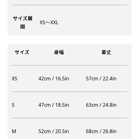
サイズ展
XS〜XXL
開
Aバナー(60x180)
自由入力(180x60以内)
Aバナーは三角の形状を利用することでA面B面2
お好みのサイズで縦幕・横幕の作成が可能です。
種のデザインを楽しむことができます。前からも
長辺が180cm以内、短辺が60cm以内であれば自
サイズ
身幅
着丈
後ろからもアピールができる両面対応のバナーで
由なサイズを指定下さい！
す。
あんな場所こんな場所お好みのサイズでお好みの
A面B面のデザイン変化を楽しんでお客様にアピ
幕の製作をお楽しみください
XS
42cm / 16.5in
57cm / 22.4in
ールするもよし、両面同じデザインでアピールす
（※cm単位での指定でおねがいいたします。）
るもよしです！
S
47cm / 18.5in
63cm / 24.8in
レギュラーのれん
M
52cm / 20.5in
68cm / 26.8in
(180x50)