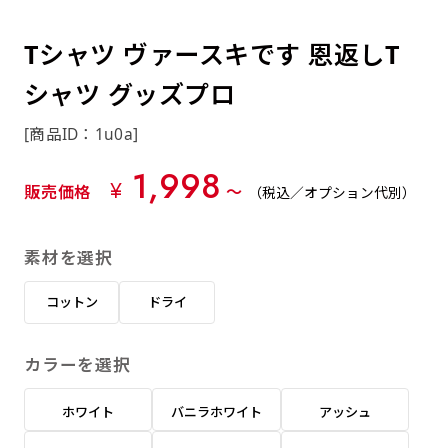
約0.2ｍｍ）。生地が重くなる分、耐久性が上
上下短辺を補強縫製しま
上左チチ
上右チチ
上チチ
（上のみ）
（上と下）
（左右）
あまりに大きな変更が何度もある場合はお断り
例
ショッピングカートページの備考欄に「以前
（上と左）
（上と右）
（上のみ）
がります。
す
する場合があります。
つくった、◯◯のぼり」の様に曖昧でも構い
Tシャツ ヴァースキです 恩返しT
ポンジをやや厚くした生地です。ポンジと比
四辺補強
印刷工程に入った場合はいかなる場合もキャン
ません。
べると約2倍の厚みがあります。タペストリー
シャツ グッズプロ
［ +58円 ］
セル不可となります。
やバナーなどの製作によく利用します。
上左右チチ
上下左右
のぼり旗の四辺すべてを
ショート(60x150)
ショート(150x60)
[商品ID：1u0a]
チチ無し
上下チチ
左右チチ
上左右チチ
リピート（要画像確認）［ +298円 ］
（上と左右）
（四辺にチチ）
補強縫製します
（上と下）
（左右）
（上と左右）
1,998
幅は標準サイズですが高さが30cm 低いです。
幅は標準サイズですが高さが30cm 低いです。
弊社よりJPG画像をお送りします。ご確認のお
¥
販売価格
〜
（税込／オプション代別）
近距離の歩行者や、特に女性の目線を意識したい
近距離の歩行者や、特に女性の目線を意識したい
返事を頂いたあとに製作開始いたします。
2本（3分割）の場合だと
場合はこちらがお勧めです。
場合はこちらがお勧めです。
素材を選択
文字の上からカットされます
ハトメ四隅
ハトメ上2つ
ハトメ上3つ
上下左右
入稿（AI／PSD）
（+1営業日）
（+1営業日）
（+1営業日）
チチ無し
ハトメ四隅
（四辺にチチ）
コットン
ドライ
購入時の案内に沿って入稿してください。［
対応ファイル：AI／PSDファイル ］
カラーを選択
スリム(45x180)
スリム(180x45)
ハトメ上4つ
ハトメ上下4つ
上棒袋縫い
左棒袋縫い
上左チチと
上右チチと
入稿（AI／PSD）（要画像確認）［ +298円
（+1営業日）
（+1営業日）
（上のみ）
ホワイト
バニラホワイト
アッシュ
ハトメ右下
ハトメ左下
（上と左）
名入れ［+999円］
］
飾る場所に対して、標準サイズでは大きすぎると
飾る場所に対して、標準サイズでは大きすぎると