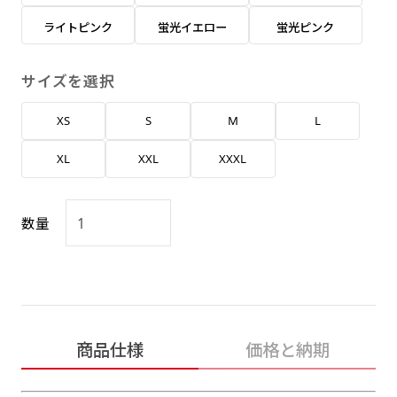
返事を頂いたあとに製作開始いたします。
弊社よりJPG画像をお送りします。ご確認のお
ライトピンク
蛍光イエロー
蛍光ピンク
返事を頂いたあとに製作開始いたします。
デザインアレンジ［ +2,498円 ］
サイズを選択
ハーフ(30x90)
ハーフ(90x30)
デザインの色や文字等が変更いただけます。
XS
S
M
L
店内用です。お客さんの歩行や陳列した商品の邪
店内用です。お客さんの歩行や陳列した商品の邪
魔になりにくいのがポイントです。ハーフ用のポ
魔になりにくいのがポイントです。ハーフ用のポ
XL
XXL
XXXL
ールが必要です。
ールが必要です。
数量
ミニ(10x30)
ミニ(30x10)
商品仕様
価格と納期
台座タイプ・吸盤タイプ・クリップタイプがござ
台座タイプ・吸盤タイプ・クリップタイプがござ
います。レジカウンターや商品棚にぴったりで
います。レジカウンターや商品棚にぴったりで