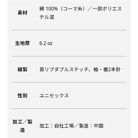
綿 100%（コーマ糸）／一部ポリエス
素材
吊り下げ旗(30x42)
吊り下げ旗(42x30)
テル混
掛け軸のように吊り下げ式にします。上部に棒袋
掛け軸のように吊り下げ式にします。上部に棒袋
作成しパイプを入れてその間に紐を通します。壁
作成しパイプを入れてその間に紐を通します。壁
生地厚
6.2 oz
際の装飾などにとてもお役立ち！
際の装飾などにとてもお役立ち！
縫製
首リブダブルステッチ、袖・裾2本針
布A1ポスター(60x84)
布A1ポスター(84x60)
性別
ユニセックス
のぼりだけでなく、ポスターも作れます。
のぼりだけでなく、ポスターも作れます。
のぼり旗と同じデザインで飾れば宣伝効果UP!
のぼり旗と同じデザインで飾れば宣伝効果UP!
加工／製
加工：自社工場／製造：中国
造