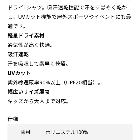
お急ぎは翌営業日発送（基本12時締め切り)枚数
是非！
ドライTシャツ。吸汗速乾性能で汗をすばやく乾か
によって対応できない場合、ギリギリでも対応
し、UVカット機能で屋外スポーツやイベントにも最
できる場合もあります。防炎加工、トロピカル
適です。
生地は対応不可です。
軽量ドライ素材
通気性が高く快適。
吸汗速乾
汗を吸収して素早く乾燥。
UVカット
紫外線遮蔽率90%以上（UPF20相当）。
幅広いサイズ展開
キッズから大人まで対応。
仕様
素材
ポリエステル100%