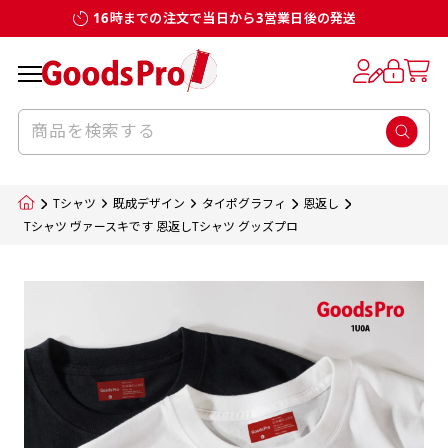
16時までの注文で当日から3営業日後の発送
お客様からのデータ入稿でのぼり旗を製作
既製デザイン
デザイン方向
チチについて
のぼり旗のチチについて
補強縫製って何？
スリット（切り込み）加工とは？
生地の種類
サイズ一覧
サイズ一覧
する場合
デザイン変更なしでのご注文となります。
のぼり旗のデザインをする際に、考えると良
既製品のサイズについては以下のサイズ表の通
既製品のサイズについては以下のサイズ表の通
一般的にはチチの位置はのぼり旗に対して上
一般的にはチチの位置はのぼり旗に対して上
補強縫製とはヒートカッター（熱で焼き切る
スリット（切り込み）を入れることで横幕が
入稿いただくデータは基本的にイラストレー
既製デザインとは当社グッズプロがオリジナ
いのがデザイン方向です。
り様々なサイズに対応しております。
り様々なサイズに対応しております。
辺３か所左辺５か所になります。のぼり旗を
辺３か所左辺５か所になります。のぼり旗を
カッター）を使用して、のぼり旗自体の強度
分割されているようにみせます。
ター形式のデータまたはフォトショップ形式
ルで製品デザインをしたデザインそのものを
のぼり旗のデザインとしては基本的に左側と
お客様オリジナルサイズで製作をしたい場合
お客様オリジナルサイズで製作をしたい場合
ポールに通す際には上辺２か所に対してチチ
ポールに通す際には上辺２か所に対してチチ
をあげるために折り返し縫いをすることで風
疑似的にのれんのように見せるための加工手
Tシャツ
既成デザイン
タイポグラフィ
恩返し
のデータとさせていただいております。
指します。当グッズプロで販売として取り扱っ
上側にポールを通すミミ（業界用語でチチと
につきましてはお気軽にご相談ください。
につきましてはお気軽にご相談ください。
が左右どちらでものぼり旗自体をポールにく
が左右どちらでものぼり旗自体をポールにく
の影響を受けやすい四辺の強度を増す加工で
法です。
Tシャツ ヴァースキです 恩返しTシャツ グッズプロ
jpgデータ等の画像データを貼り付ける際には
ているあらゆるのぼり旗のデザインがそれに
呼びます）が縫いつけてあるのが一般的です。
くりつけることは可能です。
くりつけることは可能です。
す。
ただし、布の性質上、必ず印刷サイズのズレな
ただし、布の性質上、必ず印刷サイズのズレな
注意が必要です。画像解像度を考慮して作成
該当いたします。既製のデザインを応用して自
ただ、お客様の飾り付けたい場所の風向きを
各辺のおおむね3～5ｍｍ程度を折り返し、縫
どは発生します（熱処理する際に生地が伸び縮
どは発生します（熱処理する際に生地が伸び縮
いただく必要があります。（概ね原寸サイズ
1本（2分割）
みする都合や・最終的なカットをする際の都合
みする都合や・最終的なカットをする際の都合
で解像度200dp以上必要です）当社の取り扱
分だけののぼり旗をつくりたい！などのデザ
少し考えると
い糸を走らせて補強します。加工をすることで
棒袋縫い加工
棒袋縫い加工
内容
個数
単価
金額
［ +33円 ］
など）のでサイズの指定につきましてはｍｍ単
など）のでサイズの指定につきましてはｍｍ単
いの規格サイズにつきましてはデザインテン
イン改造や既製デザインに自分たちの団体の
もしかしたら左側と上についているよりも右
のぼり旗の１辺～４辺は折り返し加工されま
ポンジ（一般）
生地のふちを大きく棒袋状に縫いこみポール
生地のふちを大きく棒袋状に縫いこみポール
位は不可となります。最終的なサイズも多少の
位は不可となります。最終的なサイズも多少の
プレートの用意がありますので、ご購入後マ
¥0
名前入れや会社のロゴなどを挿入するなどの
側と上についていた方が良いと思うかもしれ
すのでその部分のホツレや裂けてしまうこと
合計金額
（税込）
ズレ5ｍｍ程度は起きる可能性があります。
ズレ5ｍｍ程度は起きる可能性があります。
一般的なのぼり旗の生地はポンジといわれる
イページの「購入履歴」よりダウンロードし
を通す筒をつくります。ポール自体を包み込
を通す筒をつくります。ポール自体を包み込
相談もお請けしております。
ません。
を防止する効果があります。
てご利用くださいませ。
2本（3分割）
厚みが約0.14ｍｍのとても薄い生地を使用し
むため、耐久性があがり、デザインがより目
むため、耐久性があがり、デザインがより目
カートに入れる
風向きを考えながらチチの向きを決めてから
［ +66円 ］
ます。
棒袋縫いの場合、補強が無償で付いてきます。