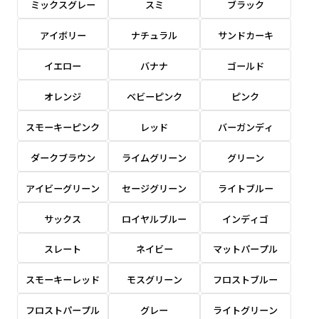
ミックスグレー
スミ
ブラック
感じる場合や、立てる本数を増やしたい場合はこ
感じる場合や、立てる本数を増やしたい場合はこ
1本（2分割）の場合だと
文字のみの名入れが可能です。
弊社よりJPG画像をお送りします。ご確認のお
ちらです。
ちらです。
アイボリー
ナチュラル
サンドカーキ
文字の間にスリットが入ります
返事を頂いたあとに製作開始いたします。
幅が15cm 狭くなっておりスリムな印象を受けま
幅が15cm 狭くなっておりスリムな印象を受けま
上下棒袋縫い
その他
名入れ（要画像確認）［+1,298円］
右棒袋縫い
上棒袋縫い
上下棒袋縫い
イエロー
バナナ
ゴールド
（上のみ）
す。
す。
（上と右）
（上のみ）
（上と下）
デザイン依頼［ +3,998円 ］
弊社よりJPG画像をお送りします。ご確認のお
オレンジ
ベビーピンク
ピンク
※備考欄に要望をお書きください
返事を頂いたあとに製作開始いたします。
ご購入時の案内にそって、デザイン画のファ
スモーキーピンク
レッド
バーガンディ
イルまたは、文章でお知らせください。
ダークブラウン
ライムグリーン
グリーン
ロゴ有り名入れ［ +1,498円］
Aバナー用チチ
タペストリー
その他
加工
（上2下2）
文字だけのぼり［ +1,298円 ］
コンパクト(45x150)
コンパクト(150x45)
アイビーグリーン
セージグリーン
ライトブルー
ご購入時の案内にそって、デザイン画のファ
※パイプ紐付き
※備考欄に要望をお書きください
イルまたは、文章でお知らせください。
ご購入時の案内に沿って、文字をご指定くだ
あまり一般的でないサイズですが最近、注文が増
あまり一般的でないサイズですが最近、注文が増
サックス
ロイヤルブルー
インディゴ
さい。
えてきました。
えてきました。
スレート
ネイビー
マットパープル
ロゴ有り名入れ（要画像確認）［ +1,798
コンビニさんなどで多いです。 お店の外観の邪魔
コンビニさんなどで多いです。 お店の外観の邪魔
円］
になりづらく、狭い範囲で沢山飾れます。
になりづらく、狭い範囲で沢山飾れます。
文字だけのぼり（要画像確認）［ +1,598円
スモーキーレッド
モスグリーン
フロストブルー
］
弊社よりJPG画像をお送りします。ご確認のお
フロストパープル
グレー
ライトグリーン