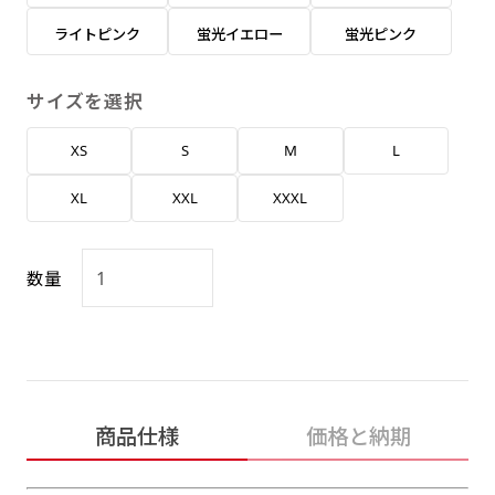
返事を頂いたあとに製作開始いたします。
弊社よりJPG画像をお送りします。ご確認のお
ライトピンク
蛍光イエロー
蛍光ピンク
返事を頂いたあとに製作開始いたします。
デザインアレンジ［ +2,498円 ］
サイズを選択
ハーフ(30x90)
ハーフ(90x30)
デザインの色や文字等が変更いただけます。
XS
S
M
L
店内用です。お客さんの歩行や陳列した商品の邪
店内用です。お客さんの歩行や陳列した商品の邪
魔になりにくいのがポイントです。ハーフ用のポ
魔になりにくいのがポイントです。ハーフ用のポ
XL
XXL
XXXL
ールが必要です。
ールが必要です。
数量
ミニ(10x30)
ミニ(30x10)
商品仕様
価格と納期
台座タイプ・吸盤タイプ・クリップタイプがござ
台座タイプ・吸盤タイプ・クリップタイプがござ
います。レジカウンターや商品棚にぴったりで
います。レジカウンターや商品棚にぴったりで