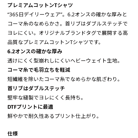
プレミアムコットンTシャツ
す。かわいいい＆おしゃれなのぼりです。台はセ
す。かわいいい＆おしゃれなのぼりです。台はセ
“365日デイリーウェア”。6.2オンスの確かな厚みと
ットでついてます。
ットでついてます。
コーマ糸のなめらかさ。首リブはダブルステッチで
ヨレにくい。オリジナルブランドタグで展開する高
品質なプレミアムコットンTシャツです。
6.2オンスの確かな厚み
透けにくく型崩れしにくいヘビーウェイト生地。
ジャンボ(90x270)
ジャンボ(270x90)
コーマ糸で毛羽立ちを軽減
遠くからでも視認しやすいジャンボサイズです。
遠くからでも視認しやすいジャンボサイズです。
短繊維を除いたコーマ糸でなめらかな肌ざわり。
駐車場などのスペースに余裕がある場所で大々的
駐車場などのスペースに余裕がある場所で大々的
首リブはダブルステッチ
に宣伝できます。
に宣伝できます。
堅牢な縫製でヨレにくく長持ち。
4mまたは5mのポールが必要です。
4mまたは5mのポールが必要です。
DTFプリントに最適
鮮やかで耐久性あるプリント仕上がり。
仕様