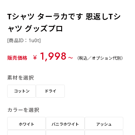
約0.2ｍｍ）。生地が重くなる分、耐久性が上
上下短辺を補強縫製しま
上左チチ
上右チチ
上チチ
（上のみ）
（上と下）
（左右）
あまりに大きな変更が何度もある場合はお断り
例
ショッピングカートページの備考欄に「以前
（上と左）
（上と右）
（上のみ）
がります。
す
する場合があります。
つくった、◯◯のぼり」の様に曖昧でも構い
Tシャツ ターラカです 恩返しTシ
ポンジをやや厚くした生地です。ポンジと比
四辺補強
印刷工程に入った場合はいかなる場合もキャン
ません。
べると約2倍の厚みがあります。タペストリー
ャツ グッズプロ
［ +58円 ］
セル不可となります。
やバナーなどの製作によく利用します。
上左右チチ
上下左右
のぼり旗の四辺すべてを
ショート(60x150)
ショート(150x60)
[商品ID：1u0t]
チチ無し
上下チチ
左右チチ
上左右チチ
リピート（要画像確認）［ +298円 ］
（上と左右）
（四辺にチチ）
補強縫製します
（上と下）
（左右）
（上と左右）
1,998
幅は標準サイズですが高さが30cm 低いです。
幅は標準サイズですが高さが30cm 低いです。
弊社よりJPG画像をお送りします。ご確認のお
¥
販売価格
〜
（税込／オプション代別）
近距離の歩行者や、特に女性の目線を意識したい
近距離の歩行者や、特に女性の目線を意識したい
返事を頂いたあとに製作開始いたします。
2本（3分割）の場合だと
場合はこちらがお勧めです。
場合はこちらがお勧めです。
素材を選択
文字の上からカットされます
ハトメ四隅
ハトメ上2つ
ハトメ上3つ
上下左右
入稿（AI／PSD）
（+1営業日）
（+1営業日）
（+1営業日）
チチ無し
ハトメ四隅
（四辺にチチ）
コットン
ドライ
購入時の案内に沿って入稿してください。［
対応ファイル：AI／PSDファイル ］
カラーを選択
スリム(45x180)
スリム(180x45)
ハトメ上4つ
ハトメ上下4つ
上棒袋縫い
左棒袋縫い
上左チチと
上右チチと
入稿（AI／PSD）（要画像確認）［ +298円
（+1営業日）
（+1営業日）
（上のみ）
ホワイト
バニラホワイト
アッシュ
ハトメ右下
ハトメ左下
（上と左）
名入れ［+999円］
］
飾る場所に対して、標準サイズでは大きすぎると
飾る場所に対して、標準サイズでは大きすぎると