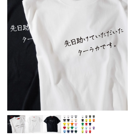
お客様自身でオリジナルのサイズで製作する
立ちます。
立ちます。
デザインをするとどの方向でデザインをする
名入れについて
場合につきましてはご希望の仕上がりサイズ
のぼり旗製作で一番良く使用される生地で
カーブ形状の特殊なのぼり旗にも適合する加
カーブ形状の特殊なのぼり旗にも適合する加
に対して四辺（すべての辺をプラス10ｍｍ）
と良いかひらめくかもしれません。デザイン
す。生地の厚みが薄く、裏側にインクが浸透
当社の既製のぼり旗に対してお客様の任意の
工方法となります。
工方法となります。
側辺補強縫製
3本（4分割）
したサイズで製作ください。（重要な情報な
の方向性につきましてはお客様の好みもあり
しやすい生地です。
テキストや企業情報・お店情報などを埋め込
［ +38円 ］
［ +99円 ］
どについては仕上がりサイズから四辺内側に
ますので、見られる方（お客様）ができる限
20ｍｍ程度内側の範囲内でデザイン校正して
むことができます。ご購入時にご希望の店舗
ハトメ加工
ハトメ加工
り反転したデザインをみるよりも正像でみら
ください）
名などをご記載ください。専任のデザイナー
ハトメ（鳩目）とは、革や布などに開けた穴
ハトメ（鳩目）とは、革や布などに開けた穴
れるデザインを提供したいかと思いますので
4本（5分割）
がバッチリデザインします。書体などのご指
を補強するために取り付けるリングです。壁
を補強するために取り付けるリングです。壁
その辺を参考にするとよいかもしれません。
［ +132円 ］
当社の既製デザインを利用してのぼり旗を
定がなければ、のぼりのイメージに最適のフ
L字補強縫製
側にロープなどで固定して、突風で倒れること
側にロープなどで固定して、突風で倒れること
製作したい場合
［ +38円 ］
ォントを使用します。基本的にのぼりの下部
も風向きによってずっと裏向きになってしまう
も風向きによってずっと裏向きになってしまう
のぼり旗の改造プランとなりますので改造の
にショップ名、社名、電話番号が入ります。
チチのついてない長辺・
いこともありません。
いこともありません。
【注意点】
程度によってデザイン加工費用が発生いたし
データをお送りいただけましたらロゴの印刷
短辺を補強縫製します
スリット（切り込み）は均等割りを意識して
ます。
も出来ます。
レギュラー(60x180)
レギュラー(180x60)
カットラインを入れます。
トロピカル（納期+1営業日）
詳細は
ください。
お問い合わせ
お客様が納得するまで何度でもデザインの修
三辺補強
デザインや絵柄をスリット加工時にカットす
［ +299円 ］
［ +48円 ］
正をしますので、初めての方でもお気軽にご
よく見かける一般的なのぼり旗のサイズです。
よく見かける一般的なのぼり旗のサイズです。
る場合があります。
ほとんどのポールや注水台に使用できます。
ほとんどのポールや注水台に使用できます。
ワンランク厚手のトロピカル（生地の厚みが
相談ください。
リピート
チチのついてない長辺・
上チチ
上下チチ
左右チチ