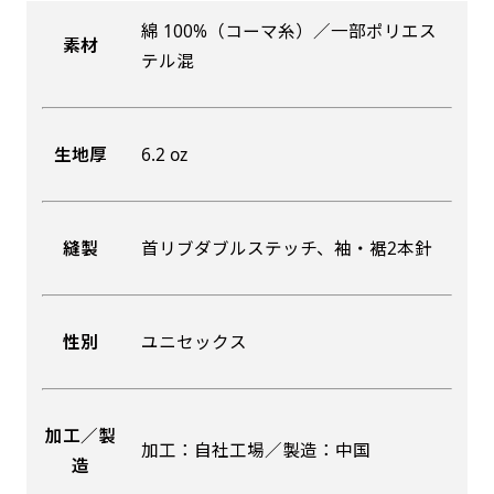
綿 100%（コーマ糸）／一部ポリエス
素材
吊り下げ旗(30x42)
吊り下げ旗(42x30)
テル混
掛け軸のように吊り下げ式にします。上部に棒袋
掛け軸のように吊り下げ式にします。上部に棒袋
作成しパイプを入れてその間に紐を通します。壁
作成しパイプを入れてその間に紐を通します。壁
生地厚
6.2 oz
際の装飾などにとてもお役立ち！
際の装飾などにとてもお役立ち！
縫製
首リブダブルステッチ、袖・裾2本針
布A1ポスター(60x84)
布A1ポスター(84x60)
性別
ユニセックス
のぼりだけでなく、ポスターも作れます。
のぼりだけでなく、ポスターも作れます。
のぼり旗と同じデザインで飾れば宣伝効果UP!
のぼり旗と同じデザインで飾れば宣伝効果UP!
加工／製
加工：自社工場／製造：中国
造