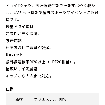
お急ぎは翌営業日発送（基本12時締め切り)枚数
是非！
ドライTシャツ。吸汗速乾性能で汗をすばやく乾か
によって対応できない場合、ギリギリでも対応
し、UVカット機能で屋外スポーツやイベントにも最
できる場合もあります。防炎加工、トロピカル
適です。
生地は対応不可です。
軽量ドライ素材
通気性が高く快適。
吸汗速乾
汗を吸収して素早く乾燥。
UVカット
紫外線遮蔽率90%以上（UPF20相当）。
幅広いサイズ展開
キッズから大人まで対応。
仕様
素材
ポリエステル100%