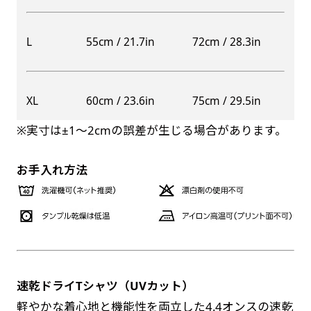
自由入力(60x180以内)
レギュラーのれんは横幕の上部にチチを5か所つ
L
55cm / 21.7in
72cm / 28.3in
お好みのサイズで縦幕・横幕の作成が可能です。
けて疑似的にのれんのような幕をつくります。お
長辺が180cm以内、短辺が60cm以内であれば自
店の入口付近の装飾に是非！
由なサイズを指定下さい！
防炎加工（納期+1営業日）［ +540円 ］
XL
60cm / 23.6in
75cm / 29.5in
あんな場所こんな場所お好みのサイズでお好みの
のぼり旗の防炎加工は、消防法で定められてい
幕の製作をお楽しみください
※実寸は±1〜2cmの誤差が生じる場合があります。
る場所でのぼり旗を使用する際に推奨されてい
（※cm単位での指定でおねがいいたします。）
ます。防炎加工によってのぼり旗が炎に触れても
レギュラースリムのれん
お手入れ方法
(180x30)
燃えにくくなります。（燃えるというより溶け
るに近くなるイメージ）一般的な方法は、旗の
レギュラーのれんスリムは横幕の上部にチチを5
素材に特殊な化学薬品を使用して延焼を抑えま
か所つけて疑似的にのれんのような幕をつくりま
す。
す。
レギュラーのれんとの違いは縦のサイズが異なり
ます。（レギュラーのれん縦50cm／レギュラー
速乾ドライTシャツ（UVカット）
お急ぎ［ +330円 ］
スリムのれん縦30cm）お店の入口付近の装飾に
軽やかな着心地と機能性を両立した4.4オンスの速乾