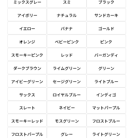
ミックスグレー
スミ
ブラック
感じる場合や、立てる本数を増やしたい場合はこ
感じる場合や、立てる本数を増やしたい場合はこ
1本（2分割）の場合だと
文字のみの名入れが可能です。
弊社よりJPG画像をお送りします。ご確認のお
ちらです。
ちらです。
アイボリー
ナチュラル
サンドカーキ
文字の間にスリットが入ります
返事を頂いたあとに製作開始いたします。
幅が15cm 狭くなっておりスリムな印象を受けま
幅が15cm 狭くなっておりスリムな印象を受けま
上下棒袋縫い
その他
名入れ（要画像確認）［+1,298円］
右棒袋縫い
上棒袋縫い
上下棒袋縫い
イエロー
バナナ
ゴールド
（上のみ）
す。
す。
（上と右）
（上のみ）
（上と下）
デザイン依頼［ +3,998円 ］
弊社よりJPG画像をお送りします。ご確認のお
オレンジ
ベビーピンク
ピンク
※備考欄に要望をお書きください
返事を頂いたあとに製作開始いたします。
ご購入時の案内にそって、デザイン画のファ
スモーキーピンク
レッド
バーガンディ
イルまたは、文章でお知らせください。
ダークブラウン
ライムグリーン
グリーン
ロゴ有り名入れ［ +1,498円］
Aバナー用チチ
タペストリー
その他
加工
（上2下2）
文字だけのぼり［ +1,298円 ］
コンパクト(45x150)
コンパクト(150x45)
アイビーグリーン
セージグリーン
ライトブルー
ご購入時の案内にそって、デザイン画のファ
※パイプ紐付き
※備考欄に要望をお書きください
イルまたは、文章でお知らせください。
ご購入時の案内に沿って、文字をご指定くだ
あまり一般的でないサイズですが最近、注文が増
あまり一般的でないサイズですが最近、注文が増
サックス
ロイヤルブルー
インディゴ
さい。
えてきました。
えてきました。
スレート
ネイビー
マットパープル
ロゴ有り名入れ（要画像確認）［ +1,798
コンビニさんなどで多いです。 お店の外観の邪魔
コンビニさんなどで多いです。 お店の外観の邪魔
円］
になりづらく、狭い範囲で沢山飾れます。
になりづらく、狭い範囲で沢山飾れます。
文字だけのぼり（要画像確認）［ +1,598円
スモーキーレッド
モスグリーン
フロストブルー
］
弊社よりJPG画像をお送りします。ご確認のお
フロストパープル
グレー
ライトグリーン