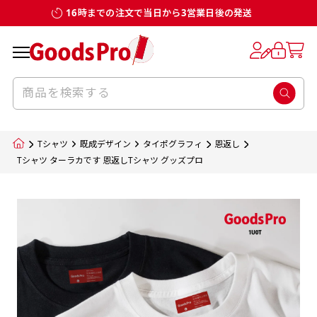
16時までの注文で当日から3営業日後の発送
お客様からのデータ入稿でのぼり旗を製作
既製デザイン
デザイン方向
チチについて
のぼり旗のチチについて
補強縫製って何？
スリット（切り込み）加工とは？
生地の種類
サイズ一覧
サイズ一覧
する場合
デザイン変更なしでのご注文となります。
のぼり旗のデザインをする際に、考えると良
既製品のサイズについては以下のサイズ表の通
既製品のサイズについては以下のサイズ表の通
一般的にはチチの位置はのぼり旗に対して上
一般的にはチチの位置はのぼり旗に対して上
補強縫製とはヒートカッター（熱で焼き切る
スリット（切り込み）を入れることで横幕が
入稿いただくデータは基本的にイラストレー
既製デザインとは当社グッズプロがオリジナ
いのがデザイン方向です。
り様々なサイズに対応しております。
り様々なサイズに対応しております。
辺３か所左辺５か所になります。のぼり旗を
辺３か所左辺５か所になります。のぼり旗を
カッター）を使用して、のぼり旗自体の強度
分割されているようにみせます。
ター形式のデータまたはフォトショップ形式
ルで製品デザインをしたデザインそのものを
のぼり旗のデザインとしては基本的に左側と
お客様オリジナルサイズで製作をしたい場合
お客様オリジナルサイズで製作をしたい場合
ポールに通す際には上辺２か所に対してチチ
ポールに通す際には上辺２か所に対してチチ
をあげるために折り返し縫いをすることで風
疑似的にのれんのように見せるための加工手
Tシャツ
既成デザイン
タイポグラフィ
恩返し
のデータとさせていただいております。
指します。当グッズプロで販売として取り扱っ
上側にポールを通すミミ（業界用語でチチと
につきましてはお気軽にご相談ください。
につきましてはお気軽にご相談ください。
が左右どちらでものぼり旗自体をポールにく
が左右どちらでものぼり旗自体をポールにく
の影響を受けやすい四辺の強度を増す加工で
法です。
Tシャツ ターラカです 恩返しTシャツ グッズプロ
jpgデータ等の画像データを貼り付ける際には
ているあらゆるのぼり旗のデザインがそれに
呼びます）が縫いつけてあるのが一般的です。
くりつけることは可能です。
くりつけることは可能です。
す。
ただし、布の性質上、必ず印刷サイズのズレな
ただし、布の性質上、必ず印刷サイズのズレな
注意が必要です。画像解像度を考慮して作成
該当いたします。既製のデザインを応用して自
ただ、お客様の飾り付けたい場所の風向きを
各辺のおおむね3～5ｍｍ程度を折り返し、縫
どは発生します（熱処理する際に生地が伸び縮
どは発生します（熱処理する際に生地が伸び縮
いただく必要があります。（概ね原寸サイズ
1本（2分割）
みする都合や・最終的なカットをする際の都合
みする都合や・最終的なカットをする際の都合
で解像度200dp以上必要です）当社の取り扱
分だけののぼり旗をつくりたい！などのデザ
少し考えると
い糸を走らせて補強します。加工をすることで
棒袋縫い加工
棒袋縫い加工
内容
個数
単価
金額
［ +33円 ］
など）のでサイズの指定につきましてはｍｍ単
など）のでサイズの指定につきましてはｍｍ単
いの規格サイズにつきましてはデザインテン
イン改造や既製デザインに自分たちの団体の
もしかしたら左側と上についているよりも右
のぼり旗の１辺～４辺は折り返し加工されま
ポンジ（一般）
生地のふちを大きく棒袋状に縫いこみポール
生地のふちを大きく棒袋状に縫いこみポール
位は不可となります。最終的なサイズも多少の
位は不可となります。最終的なサイズも多少の
プレートの用意がありますので、ご購入後マ
¥0
名前入れや会社のロゴなどを挿入するなどの
側と上についていた方が良いと思うかもしれ
すのでその部分のホツレや裂けてしまうこと
合計金額
（税込）
ズレ5ｍｍ程度は起きる可能性があります。
ズレ5ｍｍ程度は起きる可能性があります。
一般的なのぼり旗の生地はポンジといわれる
イページの「購入履歴」よりダウンロードし
を通す筒をつくります。ポール自体を包み込
を通す筒をつくります。ポール自体を包み込
相談もお請けしております。
ません。
を防止する効果があります。
てご利用くださいませ。
2本（3分割）
厚みが約0.14ｍｍのとても薄い生地を使用し
むため、耐久性があがり、デザインがより目
むため、耐久性があがり、デザインがより目
カートに入れる
風向きを考えながらチチの向きを決めてから
［ +66円 ］
ます。
棒袋縫いの場合、補強が無償で付いてきます。