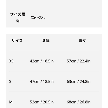
サイズ展
XS〜XXL
開
Aバナー(60x180)
自由入力(180x60以内)
Aバナーは三角の形状を利用することでA面B面2
お好みのサイズで縦幕・横幕の作成が可能です。
種のデザインを楽しむことができます。前からも
長辺が180cm以内、短辺が60cm以内であれば自
サイズ
身幅
着丈
後ろからもアピールができる両面対応のバナーで
由なサイズを指定下さい！
す。
あんな場所こんな場所お好みのサイズでお好みの
A面B面のデザイン変化を楽しんでお客様にアピ
幕の製作をお楽しみください
XS
42cm / 16.5in
57cm / 22.4in
ールするもよし、両面同じデザインでアピールす
（※cm単位での指定でおねがいいたします。）
るもよしです！
S
47cm / 18.5in
63cm / 24.8in
レギュラーのれん
M
52cm / 20.5in
68cm / 26.8in
(180x50)