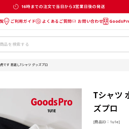
16時までの注文で当日から3営業日後の発送
覧
ご利用ガイド
よくあるご質問
お問い合わせ
GoodsP
のぼり
のぼりのご利用ガイド
のぼりのよくあるご質問
タオル
Tシャツのご利用ガイド
Tシャツのよくあるご質問
チ・巾着
垂幕
水虎です 恩返しTシャツ グッズプロ
リー
バッグ
Tシャツ 
ズプロ
[商品ID：1u1e]