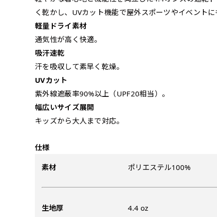
弊社よりJPG画像をお送りし
文字だけのぼり（要
く乾かし、UVカット機能で屋外スポーツやイベントに
ハーフ(90x30)
ハーフ(30x90)
軽量ドライ素材
弊社よりJPG画像
通気性が高く快適。
デザインアレンジ［ +2,49
店内用です。お客さんの歩行
店内用です。お客さんの歩行
吸汗速乾
デザインの色や文字等が変更い
や陳列した商品の邪魔になり
や陳列した商品の邪魔になり
汗を吸収して素早く乾燥。
にくいのがポイントです。ハ
にくいのがポイントです。ハ
UVカット
ーフ用のポールが必要です。
ーフ用のポールが必要です。
紫外線遮蔽率90%以上（UPF20相当）。
幅広いサイズ展開
キッズから大人まで対応。
仕様
素材
ポリエステル100%
布A1ポスター(84x60)
布A1ポスター(60x84)
生地厚
4.4 oz