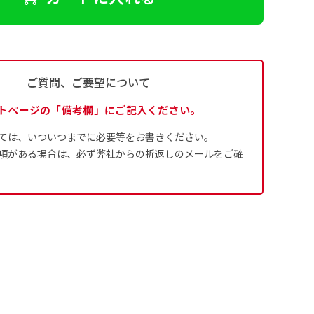
ご質問、ご要望について
トページの「備考欄」にご記入ください。
ては、いついつまでに必要等をお書きください。
項がある場合は、必ず弊社からの折返しのメールをご確
ます。
るために折り返し縫いをす
は、革や布などに開
は、革や布などに開
式のデータとさ
ために取り付けるリ
ために取り付けるリ
す。当グッズプロで販売と
す）が縫いつけてあるのが
り旗の１辺～４辺は折り返
ープなどで固定し
ープなどで固定し
合や・最終的なカットをする際の
合や・最終的なカットをする際の
用して自分だけののぼり旗
成いただく必要
ことも風向きによっ
ことも風向きによっ
5ｍｍ程度は起きる可能性があり
5ｍｍ程度は起きる可能性があり
イズにつきまし
どを挿入するなどの相談も
。
なってしまういこと
なってしまういこと
よりダウンロー
奨されています。
かひらめくかもしれませ
り溶けるに近くな
きる限り反転したデザイン
4本（5分割）
ズに対して四辺
す。
かもしれません。
［ +132円 ］
は仕上がりサイ