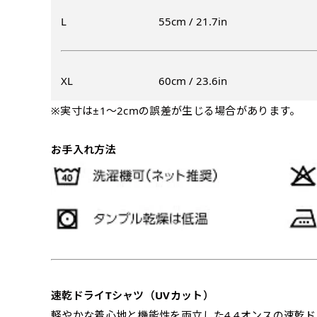
入稿（AI／PSD
L
55cm / 21.7in
購入時の案内に沿って
名入れ［+999円］
文字のみの名入れが可能です。
レギュラー(180x60)
XL
60cm / 23.6in
入稿（AI／PSD
レギュラー(60x180)
※実寸は±1〜2cmの誤差が生じる場合があります。
弊社よりJPG画像
よく見かける一般的なのぼり
よく見かける一般的なのぼり
名入れ（要画像確認）［+1,
旗のサイズです。
3
旗のサイズです。
3
お手入れ方法
弊社よりJPG画像をお送りし
ほとんどのポールや注水台に
ほとんどのポールや注水台に
デザイン依頼［ +3
使用できます。
使用できます。
ご購入時の案内にそ
ロゴ有り名入れ［ +1,498
ご購入時の案内にそって、デザ
文字だけのぼり［ +
ご購入時の案内に沿
ロゴ有り名入れ（要画像確認）
速乾ドライTシャツ（UVカット）
軽やかな着心地と機能性を両立した4.4オンスの速乾