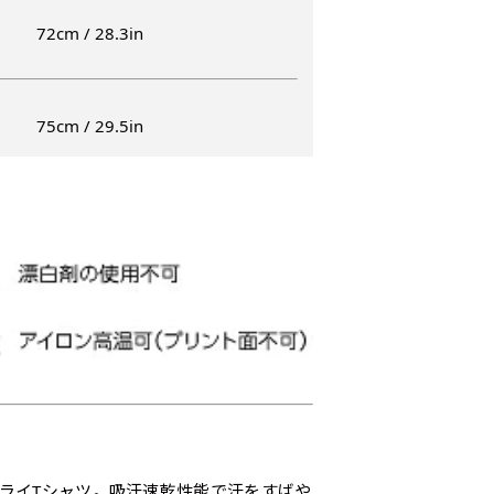
）
72cm / 28.3in
入稿してください。［ 対応ファイル：AI／PSDファイル ］
ショート(150x60)
スリム(180x45)
コ
75cm / 29.5in
）（要画像確認）［ +298円 ］
ショート(60x150)
スリム(45x180)
コ
をお送りします。ご確認のお返事を頂いたあとに製作開始いたしま
幅は標準サイズですが高さが
飾る場所に対して、標準サイ
あまり
幅は標準サイズですが高さが
飾る場所に対して、標準サイ
あまり
298円］
0cm 低いです。
ズでは大きすぎると感じる場
すが最
0cm 低いです。
ズでは大きすぎると感じる場
すが最
ます。ご確認のお返事を頂いたあとに製作開始いたします。
近距離の歩行者や、特に女性
合や、立てる本数を増やした
した。
近距離の歩行者や、特に女性
合や、立てる本数を増やした
した。
,998円 ］
の目線を意識したい場合はこ
い場合はこちらです。
コンビ
の目線を意識したい場合はこ
い場合はこちらです。
コンビ
って、デザイン画のファイルまたは、文章でお知らせください。
ちらがお勧めです。
幅が15cm 狭くなっておりス
す。 
ちらがお勧めです。
幅が15cm 狭くなっておりス
す。 
円］
リムな印象を受けます。
づらく
リムな印象を受けます。
づらく
イン画のファイルまたは、文章でお知らせください。
ます。
ます。
1,298円 ］
って、文字をご指定ください。
［ +1,798円］
ドライTシャツ。吸汗速乾性能で汗をすばや