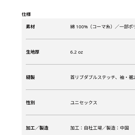
仕様
素材
綿 100%（コーマ糸）／一部
生地厚
6.2 oz
チチについて
のぼり旗のチチについて
補強縫製って何？
既製デザイン
デザイン方向
お客様からのデ
スリッ
一般的にはチチの位置はのぼり
一般的にはチチの位置はのぼり
補強縫製とはヒートカッター（
既製品のサイズについては以下
既製品のサイズについては以下
デザイン変更なしでのご注文と
のぼり旗のデザインをする際に
縫製
首リブダブルステッチ、袖・裾
入稿いただくデー
して上辺３か所左辺５か所にな
して上辺３か所左辺５か所にな
ることで風の影響を受けやすい
お客様オリジナルサイズで製作
お客様オリジナルサイズで製作
せていただいてお
既製デザインとは当社グッズプ
のぼり旗のデザインとしては基
す。のぼり旗をポールに通す際
す。のぼり旗をポールに通す際
各辺のおおむね3～5ｍｍ程度
ただし、布の性質上、必ず印刷
ただし、布の性質上、必ず印刷
して取り扱っているあらゆるの
一般的です。ただ、お客様の飾
jpgデータ等の
防炎加工（納期+
辺２か所に対してチチが左右ど
辺２か所に対してチチが左右ど
し加工されますのでその部分の
都合など）のでサイズの指定に
都合など）のでサイズの指定に
があります。（概
をつくりたい！などのデザイン
もしかしたら左側と上について
性別
ユニセックス
ます。
ます。
ものぼり旗自体をポールにくく
ものぼり旗自体をポールにくく
棒袋縫いの場合、補強が無償で
てはデザインテン
のぼり旗の防炎加
お請けしております。
風向きを考えながらチチの向き
ることは可能です。
ることは可能です。
ドしてご利用くだ
防炎加工によって
ん。デザインの方向性につきま
1本（2分割）
お客様自身でオリ
るイメージ）一般
をみるよりも正像でみられるデ
［ +33円 ］
加工／製造
加工：自社工場／製造：中国
（すべての辺をプ
名入れについて