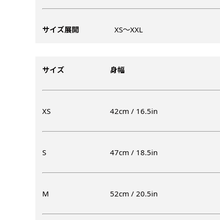
ズから四辺内側に
ポ
【注意点
当社の既製のぼり旗に対してお
お急ぎ［ +330
とができます。ご購入時にご希
サイズ展開
XS〜XXL
一般的なのぼり旗
上チチ
上下チチ
当社の既製デザ
お急ぎは翌営業日
リデザインします。書体などの
上左チチ
上右チチ
（上のみ）
（上と下
みが約0.14ｍｍ
（上と左）
（上と右
場合もあります。
します。基本的にのぼりの下部
のぼり旗の改造プラ
す。
例
だけましたらロゴの印刷も出来
サイズ
身幅
詳細は
お問い合わせ
のぼり旗製作で一
側辺補強縫製
お客様が納得するまで何度でも
生地の厚みが薄く
［ +38円 ］
ください。
い生地です。
リピート
ハトメ四隅
ハトメ上2
XS
42cm / 16.5in
チ
あまりに大きな変更が何度もあ
上下左右
チチ無し
（+1営業日）
（+1営業日
（四辺にチチ）
辺
印刷工程に入った場合はいかな
ショッピングカート
S
47cm / 18.5in
リピート（要画像確
上下棒袋縫い
その他
弊社よりJPG画像
右棒袋縫い
上棒袋縫
（上のみ）
M
52cm / 20.5in
（上と右）
（上のみ
※備考欄に要