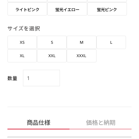
返事を頂いたあとに製作開始いたします。
弊社よりJPG画像をお送りします。ご確認のお
ライトピンク
蛍光イエロー
蛍光ピンク
返事を頂いたあとに製作開始いたします。
デザインアレンジ［ +2,498円 ］
サイズを選択
ハーフ(30x90)
ハーフ(90x30)
デザインの色や文字等が変更いただけます。
XS
S
M
L
店内用です。お客さんの歩行や陳列した商品の邪
店内用です。お客さんの歩行や陳列した商品の邪
魔になりにくいのがポイントです。ハーフ用のポ
魔になりにくいのがポイントです。ハーフ用のポ
XL
XXL
XXXL
ールが必要です。
ールが必要です。
数量
ミニ(10x30)
ミニ(30x10)
商品仕様
価格と納期
台座タイプ・吸盤タイプ・クリップタイプがござ
台座タイプ・吸盤タイプ・クリップタイプがござ
います。レジカウンターや商品棚にぴったりで
います。レジカウンターや商品棚にぴったりで