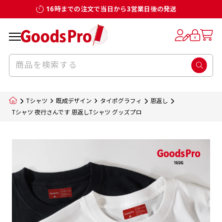
16時までの注文で当日から3営業日後の発送
お客様からのデータ入稿でのぼり旗を製作
既製デザイン
デザイン方向
チチについて
のぼり旗のチチについて
補強縫製って何？
スリット（切り込み）加工とは？
生地の種類
サイズ一覧
サイズ一覧
する場合
デザイン変更なしでのご注文となります。
のぼり旗のデザインをする際に、考えると良
既製品のサイズについては以下のサイズ表の通
既製品のサイズについては以下のサイズ表の通
一般的にはチチの位置はのぼり旗に対して上
一般的にはチチの位置はのぼり旗に対して上
補強縫製とはヒートカッター（熱で焼き切る
スリット（切り込み）を入れることで横幕が
入稿いただくデータは基本的にイラストレー
既製デザインとは当社グッズプロがオリジナ
いのがデザイン方向です。
り様々なサイズに対応しております。
り様々なサイズに対応しております。
辺３か所左辺５か所になります。のぼり旗を
辺３か所左辺５か所になります。のぼり旗を
カッター）を使用して、のぼり旗自体の強度
分割されているようにみせます。
ター形式のデータまたはフォトショップ形式
ルで製品デザインをしたデザインそのものを
のぼり旗のデザインとしては基本的に左側と
お客様オリジナルサイズで製作をしたい場合
お客様オリジナルサイズで製作をしたい場合
ポールに通す際には上辺２か所に対してチチ
ポールに通す際には上辺２か所に対してチチ
をあげるために折り返し縫いをすることで風
疑似的にのれんのように見せるための加工手
Tシャツ
既成デザイン
タイポグラフィ
恩返し
のデータとさせていただいております。
指します。当グッズプロで販売として取り扱っ
上側にポールを通すミミ（業界用語でチチと
につきましてはお気軽にご相談ください。
につきましてはお気軽にご相談ください。
が左右どちらでものぼり旗自体をポールにく
が左右どちらでものぼり旗自体をポールにく
の影響を受けやすい四辺の強度を増す加工で
法です。
Tシャツ 夜行さんです 恩返しTシャツ グッズプロ
jpgデータ等の画像データを貼り付ける際には
ているあらゆるのぼり旗のデザインがそれに
呼びます）が縫いつけてあるのが一般的です。
くりつけることは可能です。
くりつけることは可能です。
す。
ただし、布の性質上、必ず印刷サイズのズレな
ただし、布の性質上、必ず印刷サイズのズレな
注意が必要です。画像解像度を考慮して作成
該当いたします。既製のデザインを応用して自
ただ、お客様の飾り付けたい場所の風向きを
各辺のおおむね3～5ｍｍ程度を折り返し、縫
どは発生します（熱処理する際に生地が伸び縮
どは発生します（熱処理する際に生地が伸び縮
いただく必要があります。（概ね原寸サイズ
1本（2分割）
みする都合や・最終的なカットをする際の都合
みする都合や・最終的なカットをする際の都合
で解像度200dp以上必要です）当社の取り扱
分だけののぼり旗をつくりたい！などのデザ
少し考えると
い糸を走らせて補強します。加工をすることで
棒袋縫い加工
棒袋縫い加工
内容
個数
単価
金額
［ +33円 ］
など）のでサイズの指定につきましてはｍｍ単
など）のでサイズの指定につきましてはｍｍ単
いの規格サイズにつきましてはデザインテン
イン改造や既製デザインに自分たちの団体の
もしかしたら左側と上についているよりも右
のぼり旗の１辺～４辺は折り返し加工されま
ポンジ（一般）
生地のふちを大きく棒袋状に縫いこみポール
生地のふちを大きく棒袋状に縫いこみポール
位は不可となります。最終的なサイズも多少の
位は不可となります。最終的なサイズも多少の
プレートの用意がありますので、ご購入後マ
¥0
名前入れや会社のロゴなどを挿入するなどの
側と上についていた方が良いと思うかもしれ
すのでその部分のホツレや裂けてしまうこと
合計金額
（税込）
ズレ5ｍｍ程度は起きる可能性があります。
ズレ5ｍｍ程度は起きる可能性があります。
一般的なのぼり旗の生地はポンジといわれる
イページの「購入履歴」よりダウンロードし
を通す筒をつくります。ポール自体を包み込
を通す筒をつくります。ポール自体を包み込
相談もお請けしております。
ません。
を防止する効果があります。
てご利用くださいませ。
2本（3分割）
厚みが約0.14ｍｍのとても薄い生地を使用し
むため、耐久性があがり、デザインがより目
むため、耐久性があがり、デザインがより目
カートに入れる
風向きを考えながらチチの向きを決めてから
［ +66円 ］
ます。
棒袋縫いの場合、補強が無償で付いてきます。