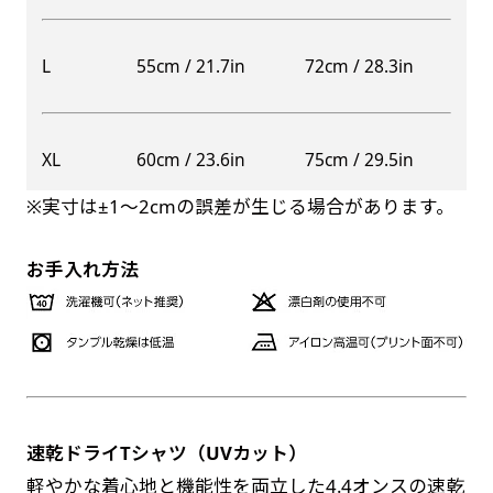
自由入力(60x180以内)
レギュラーのれんは横幕の上部にチチを5か所つ
L
55cm / 21.7in
72cm / 28.3in
お好みのサイズで縦幕・横幕の作成が可能です。
けて疑似的にのれんのような幕をつくります。お
長辺が180cm以内、短辺が60cm以内であれば自
店の入口付近の装飾に是非！
由なサイズを指定下さい！
防炎加工（納期+1営業日）［ +540円 ］
XL
60cm / 23.6in
75cm / 29.5in
あんな場所こんな場所お好みのサイズでお好みの
のぼり旗の防炎加工は、消防法で定められてい
幕の製作をお楽しみください
※実寸は±1〜2cmの誤差が生じる場合があります。
る場所でのぼり旗を使用する際に推奨されてい
（※cm単位での指定でおねがいいたします。）
ます。防炎加工によってのぼり旗が炎に触れても
レギュラースリムのれん
お手入れ方法
(180x30)
燃えにくくなります。（燃えるというより溶け
るに近くなるイメージ）一般的な方法は、旗の
レギュラーのれんスリムは横幕の上部にチチを5
素材に特殊な化学薬品を使用して延焼を抑えま
か所つけて疑似的にのれんのような幕をつくりま
す。
す。
レギュラーのれんとの違いは縦のサイズが異なり
ます。（レギュラーのれん縦50cm／レギュラー
速乾ドライTシャツ（UVカット）
お急ぎ［ +330円 ］
スリムのれん縦30cm）お店の入口付近の装飾に
軽やかな着心地と機能性を両立した4.4オンスの速乾