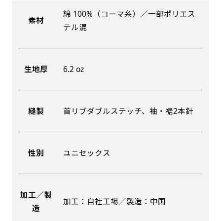
綿 100%（コーマ糸）／一部ポリエス
素材
吊り下げ旗(30x42)
吊り下げ旗(42x30)
テル混
掛け軸のように吊り下げ式にします。上部に棒袋
掛け軸のように吊り下げ式にします。上部に棒袋
作成しパイプを入れてその間に紐を通します。壁
作成しパイプを入れてその間に紐を通します。壁
生地厚
6.2 oz
際の装飾などにとてもお役立ち！
際の装飾などにとてもお役立ち！
縫製
首リブダブルステッチ、袖・裾2本針
布A1ポスター(60x84)
布A1ポスター(84x60)
性別
ユニセックス
のぼりだけでなく、ポスターも作れます。
のぼりだけでなく、ポスターも作れます。
のぼり旗と同じデザインで飾れば宣伝効果UP!
のぼり旗と同じデザインで飾れば宣伝効果UP!
加工／製
加工：自社工場／製造：中国
造