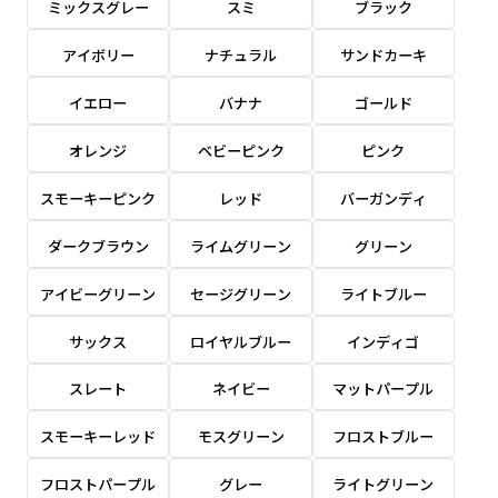
ミックスグレー
スミ
ブラック
感じる場合や、立てる本数を増やしたい場合はこ
感じる場合や、立てる本数を増やしたい場合はこ
1本（2分割）の場合だと
文字のみの名入れが可能です。
弊社よりJPG画像をお送りします。ご確認のお
ちらです。
ちらです。
アイボリー
ナチュラル
サンドカーキ
文字の間にスリットが入ります
返事を頂いたあとに製作開始いたします。
幅が15cm 狭くなっておりスリムな印象を受けま
幅が15cm 狭くなっておりスリムな印象を受けま
上下棒袋縫い
その他
名入れ（要画像確認）［+1,298円］
右棒袋縫い
上棒袋縫い
上下棒袋縫い
イエロー
バナナ
ゴールド
（上のみ）
す。
す。
（上と右）
（上のみ）
（上と下）
デザイン依頼［ +3,998円 ］
弊社よりJPG画像をお送りします。ご確認のお
オレンジ
ベビーピンク
ピンク
※備考欄に要望をお書きください
返事を頂いたあとに製作開始いたします。
ご購入時の案内にそって、デザイン画のファ
スモーキーピンク
レッド
バーガンディ
イルまたは、文章でお知らせください。
ダークブラウン
ライムグリーン
グリーン
ロゴ有り名入れ［ +1,498円］
Aバナー用チチ
タペストリー
その他
加工
（上2下2）
文字だけのぼり［ +1,298円 ］
コンパクト(45x150)
コンパクト(150x45)
アイビーグリーン
セージグリーン
ライトブルー
ご購入時の案内にそって、デザイン画のファ
※パイプ紐付き
※備考欄に要望をお書きください
イルまたは、文章でお知らせください。
ご購入時の案内に沿って、文字をご指定くだ
あまり一般的でないサイズですが最近、注文が増
あまり一般的でないサイズですが最近、注文が増
サックス
ロイヤルブルー
インディゴ
さい。
えてきました。
えてきました。
スレート
ネイビー
マットパープル
ロゴ有り名入れ（要画像確認）［ +1,798
コンビニさんなどで多いです。 お店の外観の邪魔
コンビニさんなどで多いです。 お店の外観の邪魔
円］
になりづらく、狭い範囲で沢山飾れます。
になりづらく、狭い範囲で沢山飾れます。
文字だけのぼり（要画像確認）［ +1,598円
スモーキーレッド
モスグリーン
フロストブルー
］
弊社よりJPG画像をお送りします。ご確認のお
フロストパープル
グレー
ライトグリーン