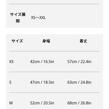
サイズ展
XS〜XXL
開
Aバナー(60x180)
自由入力(180x60以内)
Aバナーは三角の形状を利用することでA面B面2
お好みのサイズで縦幕・横幕の作成が可能です。
種のデザインを楽しむことができます。前からも
長辺が180cm以内、短辺が60cm以内であれば自
サイズ
身幅
着丈
後ろからもアピールができる両面対応のバナーで
由なサイズを指定下さい！
す。
あんな場所こんな場所お好みのサイズでお好みの
A面B面のデザイン変化を楽しんでお客様にアピ
幕の製作をお楽しみください
XS
42cm / 16.5in
57cm / 22.4in
ールするもよし、両面同じデザインでアピールす
（※cm単位での指定でおねがいいたします。）
るもよしです！
S
47cm / 18.5in
63cm / 24.8in
レギュラーのれん
M
52cm / 20.5in
68cm / 26.8in
(180x50)