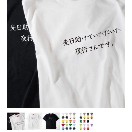
お客様自身でオリジナルのサイズで製作する
立ちます。
立ちます。
デザインをするとどの方向でデザインをする
名入れについて
場合につきましてはご希望の仕上がりサイズ
のぼり旗製作で一番良く使用される生地で
カーブ形状の特殊なのぼり旗にも適合する加
カーブ形状の特殊なのぼり旗にも適合する加
に対して四辺（すべての辺をプラス10ｍｍ）
と良いかひらめくかもしれません。デザイン
す。生地の厚みが薄く、裏側にインクが浸透
当社の既製のぼり旗に対してお客様の任意の
工方法となります。
工方法となります。
側辺補強縫製
3本（4分割）
したサイズで製作ください。（重要な情報な
の方向性につきましてはお客様の好みもあり
しやすい生地です。
テキストや企業情報・お店情報などを埋め込
［ +38円 ］
［ +99円 ］
どについては仕上がりサイズから四辺内側に
ますので、見られる方（お客様）ができる限
20ｍｍ程度内側の範囲内でデザイン校正して
むことができます。ご購入時にご希望の店舗
ハトメ加工
ハトメ加工
り反転したデザインをみるよりも正像でみら
ください）
名などをご記載ください。専任のデザイナー
ハトメ（鳩目）とは、革や布などに開けた穴
ハトメ（鳩目）とは、革や布などに開けた穴
れるデザインを提供したいかと思いますので
4本（5分割）
がバッチリデザインします。書体などのご指
を補強するために取り付けるリングです。壁
を補強するために取り付けるリングです。壁
その辺を参考にするとよいかもしれません。
［ +132円 ］
当社の既製デザインを利用してのぼり旗を
定がなければ、のぼりのイメージに最適のフ
L字補強縫製
側にロープなどで固定して、突風で倒れること
側にロープなどで固定して、突風で倒れること
製作したい場合
［ +38円 ］
ォントを使用します。基本的にのぼりの下部
も風向きによってずっと裏向きになってしまう
も風向きによってずっと裏向きになってしまう
のぼり旗の改造プランとなりますので改造の
にショップ名、社名、電話番号が入ります。
チチのついてない長辺・
いこともありません。
いこともありません。
【注意点】
程度によってデザイン加工費用が発生いたし
データをお送りいただけましたらロゴの印刷
短辺を補強縫製します
スリット（切り込み）は均等割りを意識して
ます。
も出来ます。
レギュラー(60x180)
レギュラー(180x60)
カットラインを入れます。
トロピカル（納期+1営業日）
詳細は
ください。
お問い合わせ
お客様が納得するまで何度でもデザインの修
三辺補強
デザインや絵柄をスリット加工時にカットす
［ +299円 ］
［ +48円 ］
正をしますので、初めての方でもお気軽にご
よく見かける一般的なのぼり旗のサイズです。
よく見かける一般的なのぼり旗のサイズです。
る場合があります。
ほとんどのポールや注水台に使用できます。
ほとんどのポールや注水台に使用できます。
ワンランク厚手のトロピカル（生地の厚みが
相談ください。
リピート
チチのついてない長辺・
上チチ
上下チチ
左右チチ