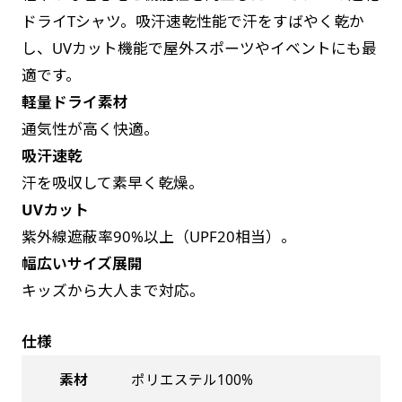
お急ぎは翌営業日発送（基本12時締め切り)枚数
是非！
ドライTシャツ。吸汗速乾性能で汗をすばやく乾か
によって対応できない場合、ギリギリでも対応
し、UVカット機能で屋外スポーツやイベントにも最
できる場合もあります。防炎加工、トロピカル
適です。
生地は対応不可です。
軽量ドライ素材
通気性が高く快適。
吸汗速乾
汗を吸収して素早く乾燥。
UVカット
紫外線遮蔽率90%以上（UPF20相当）。
幅広いサイズ展開
キッズから大人まで対応。
仕様
素材
ポリエステル100%