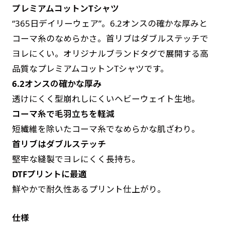
プレミアムコットンTシャツ
す。かわいいい＆おしゃれなのぼりです。台はセ
す。かわいいい＆おしゃれなのぼりです。台はセ
“365日デイリーウェア”。6.2オンスの確かな厚みと
ットでついてます。
ットでついてます。
コーマ糸のなめらかさ。首リブはダブルステッチで
ヨレにくい。オリジナルブランドタグで展開する高
品質なプレミアムコットンTシャツです。
6.2オンスの確かな厚み
透けにくく型崩れしにくいヘビーウェイト生地。
ジャンボ(90x270)
ジャンボ(270x90)
コーマ糸で毛羽立ちを軽減
遠くからでも視認しやすいジャンボサイズです。
遠くからでも視認しやすいジャンボサイズです。
短繊維を除いたコーマ糸でなめらかな肌ざわり。
駐車場などのスペースに余裕がある場所で大々的
駐車場などのスペースに余裕がある場所で大々的
首リブはダブルステッチ
に宣伝できます。
に宣伝できます。
堅牢な縫製でヨレにくく長持ち。
4mまたは5mのポールが必要です。
4mまたは5mのポールが必要です。
DTFプリントに最適
鮮やかで耐久性あるプリント仕上がり。
仕様