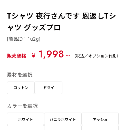
約0.2ｍｍ）。生地が重くなる分、耐久性が上
上下短辺を補強縫製しま
上左チチ
上右チチ
上チチ
（上のみ）
（上と下）
（左右）
あまりに大きな変更が何度もある場合はお断り
例
ショッピングカートページの備考欄に「以前
（上と左）
（上と右）
（上のみ）
がります。
す
する場合があります。
つくった、◯◯のぼり」の様に曖昧でも構い
Tシャツ 夜行さんです 恩返しTシ
ポンジをやや厚くした生地です。ポンジと比
四辺補強
印刷工程に入った場合はいかなる場合もキャン
ません。
べると約2倍の厚みがあります。タペストリー
ャツ グッズプロ
［ +58円 ］
セル不可となります。
やバナーなどの製作によく利用します。
上左右チチ
上下左右
のぼり旗の四辺すべてを
ショート(60x150)
ショート(150x60)
[商品ID：1u2g]
チチ無し
上下チチ
左右チチ
上左右チチ
リピート（要画像確認）［ +298円 ］
（上と左右）
（四辺にチチ）
補強縫製します
（上と下）
（左右）
（上と左右）
1,998
幅は標準サイズですが高さが30cm 低いです。
幅は標準サイズですが高さが30cm 低いです。
弊社よりJPG画像をお送りします。ご確認のお
¥
販売価格
〜
（税込／オプション代別）
近距離の歩行者や、特に女性の目線を意識したい
近距離の歩行者や、特に女性の目線を意識したい
返事を頂いたあとに製作開始いたします。
2本（3分割）の場合だと
場合はこちらがお勧めです。
場合はこちらがお勧めです。
素材を選択
文字の上からカットされます
ハトメ四隅
ハトメ上2つ
ハトメ上3つ
上下左右
入稿（AI／PSD）
（+1営業日）
（+1営業日）
（+1営業日）
チチ無し
ハトメ四隅
（四辺にチチ）
コットン
ドライ
購入時の案内に沿って入稿してください。［
対応ファイル：AI／PSDファイル ］
カラーを選択
スリム(45x180)
スリム(180x45)
ハトメ上4つ
ハトメ上下4つ
上棒袋縫い
左棒袋縫い
上左チチと
上右チチと
入稿（AI／PSD）（要画像確認）［ +298円
（+1営業日）
（+1営業日）
（上のみ）
ホワイト
バニラホワイト
アッシュ
ハトメ右下
ハトメ左下
（上と左）
名入れ［+999円］
］
飾る場所に対して、標準サイズでは大きすぎると
飾る場所に対して、標準サイズでは大きすぎると