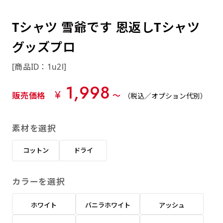
約0.2ｍｍ）。生地が重くなる分、耐久性が上
上下短辺を補強縫製しま
上左チチ
上右チチ
上チチ
（上のみ）
（上と下）
（左右）
あまりに大きな変更が何度もある場合はお断り
例
ショッピングカートページの備考欄に「以前
（上と左）
（上と右）
（上のみ）
がります。
す
する場合があります。
つくった、◯◯のぼり」の様に曖昧でも構い
Tシャツ 雪爺です 恩返しTシャツ
ポンジをやや厚くした生地です。ポンジと比
四辺補強
印刷工程に入った場合はいかなる場合もキャン
ません。
べると約2倍の厚みがあります。タペストリー
グッズプロ
［ +58円 ］
セル不可となります。
やバナーなどの製作によく利用します。
上左右チチ
上下左右
のぼり旗の四辺すべてを
ショート(60x150)
ショート(150x60)
[商品ID：1u2l]
チチ無し
上下チチ
左右チチ
上左右チチ
リピート（要画像確認）［ +298円 ］
（上と左右）
（四辺にチチ）
補強縫製します
（上と下）
（左右）
（上と左右）
1,998
幅は標準サイズですが高さが30cm 低いです。
幅は標準サイズですが高さが30cm 低いです。
弊社よりJPG画像をお送りします。ご確認のお
¥
販売価格
〜
（税込／オプション代別）
近距離の歩行者や、特に女性の目線を意識したい
近距離の歩行者や、特に女性の目線を意識したい
返事を頂いたあとに製作開始いたします。
2本（3分割）の場合だと
場合はこちらがお勧めです。
場合はこちらがお勧めです。
素材を選択
文字の上からカットされます
ハトメ四隅
ハトメ上2つ
ハトメ上3つ
上下左右
入稿（AI／PSD）
（+1営業日）
（+1営業日）
（+1営業日）
チチ無し
ハトメ四隅
（四辺にチチ）
コットン
ドライ
購入時の案内に沿って入稿してください。［
対応ファイル：AI／PSDファイル ］
カラーを選択
スリム(45x180)
スリム(180x45)
ハトメ上4つ
ハトメ上下4つ
上棒袋縫い
左棒袋縫い
上左チチと
上右チチと
入稿（AI／PSD）（要画像確認）［ +298円
（+1営業日）
（+1営業日）
（上のみ）
ホワイト
バニラホワイト
アッシュ
ハトメ右下
ハトメ左下
（上と左）
名入れ［+999円］
］
飾る場所に対して、標準サイズでは大きすぎると
飾る場所に対して、標準サイズでは大きすぎると