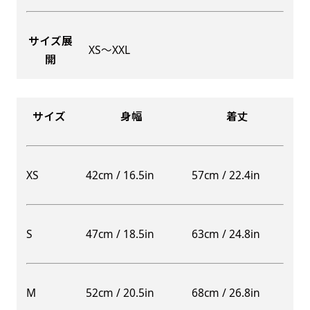
サイズ展
XS〜XXL
開
Aバナー(60x180)
自由入力(180x60以内)
Aバナーは三角の形状を利用することでA面B面2
お好みのサイズで縦幕・横幕の作成が可能です。
種のデザインを楽しむことができます。前からも
長辺が180cm以内、短辺が60cm以内であれば自
サイズ
身幅
着丈
後ろからもアピールができる両面対応のバナーで
由なサイズを指定下さい！
す。
あんな場所こんな場所お好みのサイズでお好みの
A面B面のデザイン変化を楽しんでお客様にアピ
幕の製作をお楽しみください
XS
42cm / 16.5in
57cm / 22.4in
ールするもよし、両面同じデザインでアピールす
（※cm単位での指定でおねがいいたします。）
るもよしです！
S
47cm / 18.5in
63cm / 24.8in
レギュラーのれん
M
52cm / 20.5in
68cm / 26.8in
(180x50)