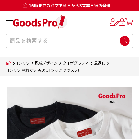
16時までの注文で当日から3営業日後の発送
お客様からのデータ入稿でのぼり旗を製作
既製デザイン
デザイン方向
チチについて
のぼり旗のチチについて
補強縫製って何？
スリット（切り込み）加工とは？
生地の種類
サイズ一覧
サイズ一覧
する場合
デザイン変更なしでのご注文となります。
のぼり旗のデザインをする際に、考えると良
既製品のサイズについては以下のサイズ表の通
既製品のサイズについては以下のサイズ表の通
一般的にはチチの位置はのぼり旗に対して上
一般的にはチチの位置はのぼり旗に対して上
補強縫製とはヒートカッター（熱で焼き切る
スリット（切り込み）を入れることで横幕が
入稿いただくデータは基本的にイラストレー
既製デザインとは当社グッズプロがオリジナ
いのがデザイン方向です。
り様々なサイズに対応しております。
り様々なサイズに対応しております。
辺３か所左辺５か所になります。のぼり旗を
辺３か所左辺５か所になります。のぼり旗を
カッター）を使用して、のぼり旗自体の強度
分割されているようにみせます。
ター形式のデータまたはフォトショップ形式
ルで製品デザインをしたデザインそのものを
のぼり旗のデザインとしては基本的に左側と
お客様オリジナルサイズで製作をしたい場合
お客様オリジナルサイズで製作をしたい場合
ポールに通す際には上辺２か所に対してチチ
ポールに通す際には上辺２か所に対してチチ
をあげるために折り返し縫いをすることで風
疑似的にのれんのように見せるための加工手
Tシャツ
既成デザイン
タイポグラフィ
恩返し
のデータとさせていただいております。
指します。当グッズプロで販売として取り扱っ
上側にポールを通すミミ（業界用語でチチと
につきましてはお気軽にご相談ください。
につきましてはお気軽にご相談ください。
が左右どちらでものぼり旗自体をポールにく
が左右どちらでものぼり旗自体をポールにく
の影響を受けやすい四辺の強度を増す加工で
法です。
Tシャツ 雪爺です 恩返しTシャツ グッズプロ
jpgデータ等の画像データを貼り付ける際には
ているあらゆるのぼり旗のデザインがそれに
呼びます）が縫いつけてあるのが一般的です。
くりつけることは可能です。
くりつけることは可能です。
す。
ただし、布の性質上、必ず印刷サイズのズレな
ただし、布の性質上、必ず印刷サイズのズレな
注意が必要です。画像解像度を考慮して作成
該当いたします。既製のデザインを応用して自
ただ、お客様の飾り付けたい場所の風向きを
各辺のおおむね3～5ｍｍ程度を折り返し、縫
どは発生します（熱処理する際に生地が伸び縮
どは発生します（熱処理する際に生地が伸び縮
いただく必要があります。（概ね原寸サイズ
1本（2分割）
みする都合や・最終的なカットをする際の都合
みする都合や・最終的なカットをする際の都合
で解像度200dp以上必要です）当社の取り扱
分だけののぼり旗をつくりたい！などのデザ
少し考えると
い糸を走らせて補強します。加工をすることで
棒袋縫い加工
棒袋縫い加工
内容
個数
単価
金額
［ +33円 ］
など）のでサイズの指定につきましてはｍｍ単
など）のでサイズの指定につきましてはｍｍ単
いの規格サイズにつきましてはデザインテン
イン改造や既製デザインに自分たちの団体の
もしかしたら左側と上についているよりも右
のぼり旗の１辺～４辺は折り返し加工されま
ポンジ（一般）
生地のふちを大きく棒袋状に縫いこみポール
生地のふちを大きく棒袋状に縫いこみポール
位は不可となります。最終的なサイズも多少の
位は不可となります。最終的なサイズも多少の
プレートの用意がありますので、ご購入後マ
¥0
名前入れや会社のロゴなどを挿入するなどの
側と上についていた方が良いと思うかもしれ
すのでその部分のホツレや裂けてしまうこと
合計金額
（税込）
ズレ5ｍｍ程度は起きる可能性があります。
ズレ5ｍｍ程度は起きる可能性があります。
一般的なのぼり旗の生地はポンジといわれる
イページの「購入履歴」よりダウンロードし
を通す筒をつくります。ポール自体を包み込
を通す筒をつくります。ポール自体を包み込
相談もお請けしております。
ません。
を防止する効果があります。
てご利用くださいませ。
2本（3分割）
厚みが約0.14ｍｍのとても薄い生地を使用し
むため、耐久性があがり、デザインがより目
むため、耐久性があがり、デザインがより目
カートに入れる
風向きを考えながらチチの向きを決めてから
［ +66円 ］
ます。
棒袋縫いの場合、補強が無償で付いてきます。