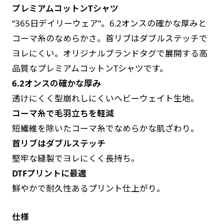
プレミアムコットンTシャツ
す。かわいいい＆おしゃれなのぼりです。台はセ
す。かわいいい＆おしゃれなのぼりです。台はセ
“365日デイリーウェア”。6.2オンスの確かな厚みと
ットでついてます。
ットでついてます。
コーマ糸のなめらかさ。首リブはダブルステッチで
ヨレにくい。オリジナルブランドタグで展開する高
品質なプレミアムコットンTシャツです。
6.2オンスの確かな厚み
透けにくく型崩れしにくいヘビーウェイト生地。
ジャンボ(90x270)
ジャンボ(270x90)
コーマ糸で毛羽立ちを軽減
遠くからでも視認しやすいジャンボサイズです。
遠くからでも視認しやすいジャンボサイズです。
短繊維を除いたコーマ糸でなめらかな肌ざわり。
駐車場などのスペースに余裕がある場所で大々的
駐車場などのスペースに余裕がある場所で大々的
首リブはダブルステッチ
に宣伝できます。
に宣伝できます。
堅牢な縫製でヨレにくく長持ち。
4mまたは5mのポールが必要です。
4mまたは5mのポールが必要です。
DTFプリントに最適
鮮やかで耐久性あるプリント仕上がり。
仕様