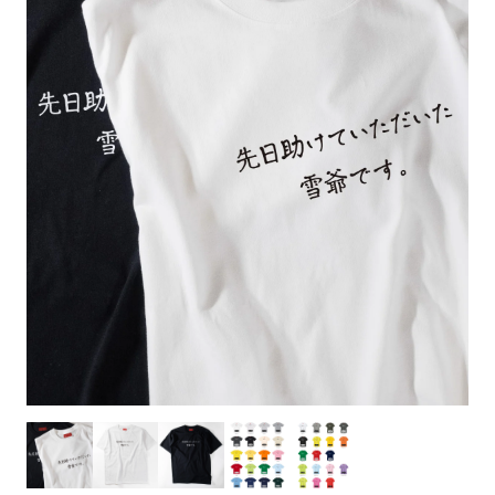
お客様自身でオリジナルのサイズで製作する
立ちます。
立ちます。
デザインをするとどの方向でデザインをする
名入れについて
場合につきましてはご希望の仕上がりサイズ
のぼり旗製作で一番良く使用される生地で
カーブ形状の特殊なのぼり旗にも適合する加
カーブ形状の特殊なのぼり旗にも適合する加
に対して四辺（すべての辺をプラス10ｍｍ）
と良いかひらめくかもしれません。デザイン
す。生地の厚みが薄く、裏側にインクが浸透
当社の既製のぼり旗に対してお客様の任意の
工方法となります。
工方法となります。
側辺補強縫製
3本（4分割）
したサイズで製作ください。（重要な情報な
の方向性につきましてはお客様の好みもあり
しやすい生地です。
テキストや企業情報・お店情報などを埋め込
［ +38円 ］
［ +99円 ］
どについては仕上がりサイズから四辺内側に
ますので、見られる方（お客様）ができる限
20ｍｍ程度内側の範囲内でデザイン校正して
むことができます。ご購入時にご希望の店舗
ハトメ加工
ハトメ加工
り反転したデザインをみるよりも正像でみら
ください）
名などをご記載ください。専任のデザイナー
ハトメ（鳩目）とは、革や布などに開けた穴
ハトメ（鳩目）とは、革や布などに開けた穴
れるデザインを提供したいかと思いますので
4本（5分割）
がバッチリデザインします。書体などのご指
を補強するために取り付けるリングです。壁
を補強するために取り付けるリングです。壁
その辺を参考にするとよいかもしれません。
［ +132円 ］
当社の既製デザインを利用してのぼり旗を
定がなければ、のぼりのイメージに最適のフ
L字補強縫製
側にロープなどで固定して、突風で倒れること
側にロープなどで固定して、突風で倒れること
製作したい場合
［ +38円 ］
ォントを使用します。基本的にのぼりの下部
も風向きによってずっと裏向きになってしまう
も風向きによってずっと裏向きになってしまう
のぼり旗の改造プランとなりますので改造の
にショップ名、社名、電話番号が入ります。
チチのついてない長辺・
いこともありません。
いこともありません。
【注意点】
程度によってデザイン加工費用が発生いたし
データをお送りいただけましたらロゴの印刷
短辺を補強縫製します
スリット（切り込み）は均等割りを意識して
ます。
も出来ます。
レギュラー(60x180)
レギュラー(180x60)
カットラインを入れます。
トロピカル（納期+1営業日）
詳細は
ください。
お問い合わせ
お客様が納得するまで何度でもデザインの修
三辺補強
デザインや絵柄をスリット加工時にカットす
［ +299円 ］
［ +48円 ］
正をしますので、初めての方でもお気軽にご
よく見かける一般的なのぼり旗のサイズです。
よく見かける一般的なのぼり旗のサイズです。
る場合があります。
ほとんどのポールや注水台に使用できます。
ほとんどのポールや注水台に使用できます。
ワンランク厚手のトロピカル（生地の厚みが
相談ください。
リピート
チチのついてない長辺・
上チチ
上下チチ
左右チチ