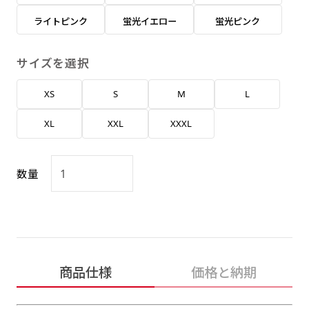
返事を頂いたあとに製作開始いたします。
弊社よりJPG画像をお送りします。ご確認のお
ライトピンク
蛍光イエロー
蛍光ピンク
返事を頂いたあとに製作開始いたします。
デザインアレンジ［ +2,498円 ］
サイズを選択
ハーフ(30x90)
ハーフ(90x30)
デザインの色や文字等が変更いただけます。
XS
S
M
L
店内用です。お客さんの歩行や陳列した商品の邪
店内用です。お客さんの歩行や陳列した商品の邪
魔になりにくいのがポイントです。ハーフ用のポ
魔になりにくいのがポイントです。ハーフ用のポ
XL
XXL
XXXL
ールが必要です。
ールが必要です。
数量
ミニ(10x30)
ミニ(30x10)
商品仕様
価格と納期
台座タイプ・吸盤タイプ・クリップタイプがござ
台座タイプ・吸盤タイプ・クリップタイプがござ
います。レジカウンターや商品棚にぴったりで
います。レジカウンターや商品棚にぴったりで