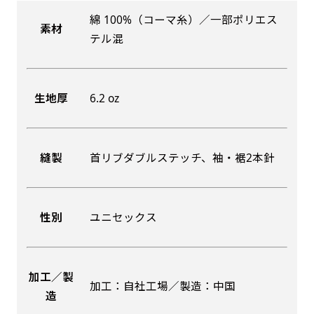
綿 100%（コーマ糸）／一部ポリエス
素材
吊り下げ旗(30x42)
吊り下げ旗(42x30)
テル混
掛け軸のように吊り下げ式にします。上部に棒袋
掛け軸のように吊り下げ式にします。上部に棒袋
作成しパイプを入れてその間に紐を通します。壁
作成しパイプを入れてその間に紐を通します。壁
生地厚
6.2 oz
際の装飾などにとてもお役立ち！
際の装飾などにとてもお役立ち！
縫製
首リブダブルステッチ、袖・裾2本針
布A1ポスター(60x84)
布A1ポスター(84x60)
性別
ユニセックス
のぼりだけでなく、ポスターも作れます。
のぼりだけでなく、ポスターも作れます。
のぼり旗と同じデザインで飾れば宣伝効果UP!
のぼり旗と同じデザインで飾れば宣伝効果UP!
加工／製
加工：自社工場／製造：中国
造