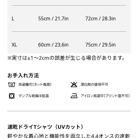
自由入力(60x180以内)
レギュラーのれんは横幕の上部にチチを5か所つ
L
55cm / 21.7in
72cm / 28.3in
お好みのサイズで縦幕・横幕の作成が可能です。
けて疑似的にのれんのような幕をつくります。お
長辺が180cm以内、短辺が60cm以内であれば自
店の入口付近の装飾に是非！
由なサイズを指定下さい！
防炎加工（納期+1営業日）［ +540円 ］
XL
60cm / 23.6in
75cm / 29.5in
あんな場所こんな場所お好みのサイズでお好みの
のぼり旗の防炎加工は、消防法で定められてい
幕の製作をお楽しみください
※実寸は±1〜2cmの誤差が生じる場合があります。
る場所でのぼり旗を使用する際に推奨されてい
（※cm単位での指定でおねがいいたします。）
ます。防炎加工によってのぼり旗が炎に触れても
レギュラースリムのれん
お手入れ方法
(180x30)
燃えにくくなります。（燃えるというより溶け
るに近くなるイメージ）一般的な方法は、旗の
レギュラーのれんスリムは横幕の上部にチチを5
素材に特殊な化学薬品を使用して延焼を抑えま
か所つけて疑似的にのれんのような幕をつくりま
す。
す。
レギュラーのれんとの違いは縦のサイズが異なり
ます。（レギュラーのれん縦50cm／レギュラー
速乾ドライTシャツ（UVカット）
お急ぎ［ +330円 ］
スリムのれん縦30cm）お店の入口付近の装飾に
軽やかな着心地と機能性を両立した4.4オンスの速乾