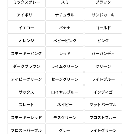
ミックスグレー
スミ
ブラック
感じる場合や、立てる本数を増やしたい場合はこ
感じる場合や、立てる本数を増やしたい場合はこ
1本（2分割）の場合だと
文字のみの名入れが可能です。
弊社よりJPG画像をお送りします。ご確認のお
ちらです。
ちらです。
アイボリー
ナチュラル
サンドカーキ
文字の間にスリットが入ります
返事を頂いたあとに製作開始いたします。
幅が15cm 狭くなっておりスリムな印象を受けま
幅が15cm 狭くなっておりスリムな印象を受けま
上下棒袋縫い
その他
名入れ（要画像確認）［+1,298円］
右棒袋縫い
上棒袋縫い
上下棒袋縫い
イエロー
バナナ
ゴールド
（上のみ）
す。
す。
（上と右）
（上のみ）
（上と下）
デザイン依頼［ +3,998円 ］
弊社よりJPG画像をお送りします。ご確認のお
オレンジ
ベビーピンク
ピンク
※備考欄に要望をお書きください
返事を頂いたあとに製作開始いたします。
ご購入時の案内にそって、デザイン画のファ
スモーキーピンク
レッド
バーガンディ
イルまたは、文章でお知らせください。
ダークブラウン
ライムグリーン
グリーン
ロゴ有り名入れ［ +1,498円］
Aバナー用チチ
タペストリー
その他
加工
（上2下2）
文字だけのぼり［ +1,298円 ］
コンパクト(45x150)
コンパクト(150x45)
アイビーグリーン
セージグリーン
ライトブルー
ご購入時の案内にそって、デザイン画のファ
※パイプ紐付き
※備考欄に要望をお書きください
イルまたは、文章でお知らせください。
ご購入時の案内に沿って、文字をご指定くだ
あまり一般的でないサイズですが最近、注文が増
あまり一般的でないサイズですが最近、注文が増
サックス
ロイヤルブルー
インディゴ
さい。
えてきました。
えてきました。
スレート
ネイビー
マットパープル
ロゴ有り名入れ（要画像確認）［ +1,798
コンビニさんなどで多いです。 お店の外観の邪魔
コンビニさんなどで多いです。 お店の外観の邪魔
円］
になりづらく、狭い範囲で沢山飾れます。
になりづらく、狭い範囲で沢山飾れます。
文字だけのぼり（要画像確認）［ +1,598円
スモーキーレッド
モスグリーン
フロストブルー
］
弊社よりJPG画像をお送りします。ご確認のお
フロストパープル
グレー
ライトグリーン