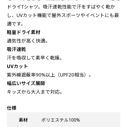
お急ぎは翌営業日発送（基本12時締め切り)枚数
是非！
ドライTシャツ。吸汗速乾性能で汗をすばやく乾か
によって対応できない場合、ギリギリでも対応
し、UVカット機能で屋外スポーツやイベントにも最
できる場合もあります。防炎加工、トロピカル
適です。
生地は対応不可です。
軽量ドライ素材
通気性が高く快適。
吸汗速乾
汗を吸収して素早く乾燥。
UVカット
紫外線遮蔽率90%以上（UPF20相当）。
幅広いサイズ展開
キッズから大人まで対応。
仕様
素材
ポリエステル100%