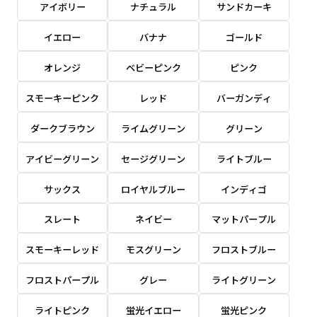
アイボリー
ナチュラル
サンドカーキ
感じる場合や、立てる本数を増やしたい場合はこ
感じる場合や、立てる本数を増やしたい場合はこ
1本（2分割）の場合だと
文字のみの名入れが可能です。
弊社よりJPG画像をお送りします。ご確認のお
ちらです。
ちらです。
文字の間にスリットが入ります
イエロー
バナナ
ゴールド
返事を頂いたあとに製作開始いたします。
幅が15cm 狭くなっておりスリムな印象を受けま
幅が15cm 狭くなっておりスリムな印象を受けま
上下棒袋縫い
その他
名入れ（要画像確認）［+1,298円］
右棒袋縫い
上棒袋縫い
上下棒袋縫い
（上のみ）
オレンジ
ベビーピンク
ピンク
す。
す。
（上と右）
（上のみ）
（上と下）
デザイン依頼［ +3,998円 ］
弊社よりJPG画像をお送りします。ご確認のお
スモーキーピンク
レッド
バーガンディ
※備考欄に要望をお書きください
返事を頂いたあとに製作開始いたします。
ご購入時の案内にそって、デザイン画のファ
ダークブラウン
ライムグリーン
グリーン
イルまたは、文章でお知らせください。
アイビーグリーン
セージグリーン
ライトブルー
ロゴ有り名入れ［ +1,498円］
Aバナー用チチ
タペストリー
その他
加工
（上2下2）
文字だけのぼり［ +1,298円 ］
コンパクト(45x150)
コンパクト(150x45)
ご購入時の案内にそって、デザイン画のファ
サックス
ロイヤルブルー
インディゴ
※パイプ紐付き
※備考欄に要望をお書きください
イルまたは、文章でお知らせください。
ご購入時の案内に沿って、文字をご指定くだ
あまり一般的でないサイズですが最近、注文が増
あまり一般的でないサイズですが最近、注文が増
スレート
ネイビー
マットパープル
さい。
えてきました。
えてきました。
スモーキーレッド
モスグリーン
フロストブルー
ロゴ有り名入れ（要画像確認）［ +1,798
コンビニさんなどで多いです。 お店の外観の邪魔
コンビニさんなどで多いです。 お店の外観の邪魔
円］
になりづらく、狭い範囲で沢山飾れます。
になりづらく、狭い範囲で沢山飾れます。
文字だけのぼり（要画像確認）［ +1,598円
フロストパープル
グレー
ライトグリーン
］
弊社よりJPG画像をお送りします。ご確認のお
ライトピンク
蛍光イエロー
蛍光ピンク