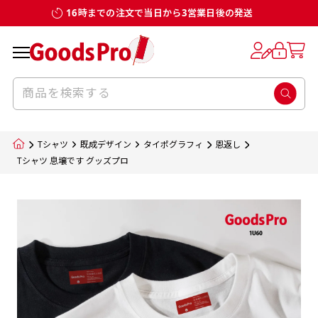
16時までの注文で当日から3営業日後の発送
お客様からのデータ入稿でのぼり旗を製作
既製デザイン
デザイン方向
チチについて
のぼり旗のチチについて
補強縫製って何？
スリット（切り込み）加工とは？
生地の種類
サイズ一覧
サイズ一覧
する場合
デザイン変更なしでのご注文となります。
のぼり旗のデザインをする際に、考えると良
既製品のサイズについては以下のサイズ表の通
既製品のサイズについては以下のサイズ表の通
一般的にはチチの位置はのぼり旗に対して上
一般的にはチチの位置はのぼり旗に対して上
補強縫製とはヒートカッター（熱で焼き切る
スリット（切り込み）を入れることで横幕が
入稿いただくデータは基本的にイラストレー
既製デザインとは当社グッズプロがオリジナ
いのがデザイン方向です。
り様々なサイズに対応しております。
り様々なサイズに対応しております。
辺３か所左辺５か所になります。のぼり旗を
辺３か所左辺５か所になります。のぼり旗を
カッター）を使用して、のぼり旗自体の強度
分割されているようにみせます。
ター形式のデータまたはフォトショップ形式
ルで製品デザインをしたデザインそのものを
のぼり旗のデザインとしては基本的に左側と
お客様オリジナルサイズで製作をしたい場合
お客様オリジナルサイズで製作をしたい場合
ポールに通す際には上辺２か所に対してチチ
ポールに通す際には上辺２か所に対してチチ
をあげるために折り返し縫いをすることで風
疑似的にのれんのように見せるための加工手
Tシャツ
既成デザイン
タイポグラフィ
恩返し
のデータとさせていただいております。
指します。当グッズプロで販売として取り扱っ
上側にポールを通すミミ（業界用語でチチと
につきましてはお気軽にご相談ください。
につきましてはお気軽にご相談ください。
が左右どちらでものぼり旗自体をポールにく
が左右どちらでものぼり旗自体をポールにく
の影響を受けやすい四辺の強度を増す加工で
法です。
Tシャツ 息壌です グッズプロ
jpgデータ等の画像データを貼り付ける際には
ているあらゆるのぼり旗のデザインがそれに
呼びます）が縫いつけてあるのが一般的です。
くりつけることは可能です。
くりつけることは可能です。
す。
ただし、布の性質上、必ず印刷サイズのズレな
ただし、布の性質上、必ず印刷サイズのズレな
注意が必要です。画像解像度を考慮して作成
該当いたします。既製のデザインを応用して自
ただ、お客様の飾り付けたい場所の風向きを
各辺のおおむね3～5ｍｍ程度を折り返し、縫
どは発生します（熱処理する際に生地が伸び縮
どは発生します（熱処理する際に生地が伸び縮
いただく必要があります。（概ね原寸サイズ
1本（2分割）
みする都合や・最終的なカットをする際の都合
みする都合や・最終的なカットをする際の都合
で解像度200dp以上必要です）当社の取り扱
分だけののぼり旗をつくりたい！などのデザ
少し考えると
い糸を走らせて補強します。加工をすることで
棒袋縫い加工
棒袋縫い加工
内容
個数
単価
金額
［ +33円 ］
など）のでサイズの指定につきましてはｍｍ単
など）のでサイズの指定につきましてはｍｍ単
いの規格サイズにつきましてはデザインテン
イン改造や既製デザインに自分たちの団体の
もしかしたら左側と上についているよりも右
のぼり旗の１辺～４辺は折り返し加工されま
ポンジ（一般）
生地のふちを大きく棒袋状に縫いこみポール
生地のふちを大きく棒袋状に縫いこみポール
位は不可となります。最終的なサイズも多少の
位は不可となります。最終的なサイズも多少の
プレートの用意がありますので、ご購入後マ
¥0
名前入れや会社のロゴなどを挿入するなどの
側と上についていた方が良いと思うかもしれ
すのでその部分のホツレや裂けてしまうこと
合計金額
（税込）
ズレ5ｍｍ程度は起きる可能性があります。
ズレ5ｍｍ程度は起きる可能性があります。
一般的なのぼり旗の生地はポンジといわれる
イページの「購入履歴」よりダウンロードし
を通す筒をつくります。ポール自体を包み込
を通す筒をつくります。ポール自体を包み込
相談もお請けしております。
ません。
を防止する効果があります。
てご利用くださいませ。
2本（3分割）
厚みが約0.14ｍｍのとても薄い生地を使用し
むため、耐久性があがり、デザインがより目
むため、耐久性があがり、デザインがより目
カートに入れる
風向きを考えながらチチの向きを決めてから
［ +66円 ］
ます。
棒袋縫いの場合、補強が無償で付いてきます。