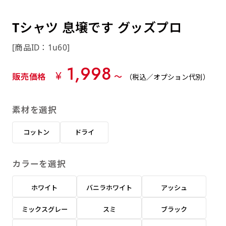
約0.2ｍｍ）。生地が重くなる分、耐久性が上
上下短辺を補強縫製しま
上左チチ
上右チチ
上チチ
（上のみ）
（上と下）
（左右）
あまりに大きな変更が何度もある場合はお断り
例
ショッピングカートページの備考欄に「以前
（上と左）
（上と右）
（上のみ）
がります。
す
する場合があります。
つくった、◯◯のぼり」の様に曖昧でも構い
Tシャツ 息壌です グッズプロ
ポンジをやや厚くした生地です。ポンジと比
四辺補強
印刷工程に入った場合はいかなる場合もキャン
ません。
べると約2倍の厚みがあります。タペストリー
［ +58円 ］
[商品ID：1u60]
セル不可となります。
やバナーなどの製作によく利用します。
上左右チチ
上下左右
のぼり旗の四辺すべてを
ショート(60x150)
ショート(150x60)
1,998
チチ無し
上下チチ
左右チチ
上左右チチ
リピート（要画像確認）［ +298円 ］
（上と左右）
（四辺にチチ）
¥
販売価格
〜
（税込／オプション代別）
補強縫製します
（上と下）
（左右）
（上と左右）
幅は標準サイズですが高さが30cm 低いです。
幅は標準サイズですが高さが30cm 低いです。
弊社よりJPG画像をお送りします。ご確認のお
近距離の歩行者や、特に女性の目線を意識したい
近距離の歩行者や、特に女性の目線を意識したい
返事を頂いたあとに製作開始いたします。
素材を選択
2本（3分割）の場合だと
場合はこちらがお勧めです。
場合はこちらがお勧めです。
文字の上からカットされます
ハトメ四隅
ハトメ上2つ
ハトメ上3つ
コットン
ドライ
上下左右
入稿（AI／PSD）
（+1営業日）
（+1営業日）
（+1営業日）
チチ無し
ハトメ四隅
（四辺にチチ）
購入時の案内に沿って入稿してください。［
カラーを選択
対応ファイル：AI／PSDファイル ］
ホワイト
バニラホワイト
アッシュ
スリム(45x180)
スリム(180x45)
ハトメ上4つ
ハトメ上下4つ
上棒袋縫い
左棒袋縫い
上左チチと
上右チチと
入稿（AI／PSD）（要画像確認）［ +298円
（+1営業日）
（+1営業日）
（上のみ）
ミックスグレー
スミ
ブラック
ハトメ右下
ハトメ左下
（上と左）
名入れ［+999円］
］
飾る場所に対して、標準サイズでは大きすぎると
飾る場所に対して、標準サイズでは大きすぎると