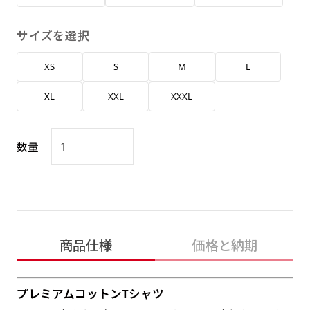
返事を頂いたあとに製作開始いたします。
弊社よりJPG画像をお送りします。ご確認のお
返事を頂いたあとに製作開始いたします。
サイズを選択
デザインアレンジ［ +2,498円 ］
XS
S
M
L
ハーフ(30x90)
ハーフ(90x30)
デザインの色や文字等が変更いただけます。
XL
XXL
XXXL
店内用です。お客さんの歩行や陳列した商品の邪
店内用です。お客さんの歩行や陳列した商品の邪
魔になりにくいのがポイントです。ハーフ用のポ
魔になりにくいのがポイントです。ハーフ用のポ
ールが必要です。
ールが必要です。
数量
商品仕様
価格と納期
ミニ(10x30)
ミニ(30x10)
台座タイプ・吸盤タイプ・クリップタイプがござ
台座タイプ・吸盤タイプ・クリップタイプがござ
プレミアムコットンTシャツ
います。レジカウンターや商品棚にぴったりで
います。レジカウンターや商品棚にぴったりで