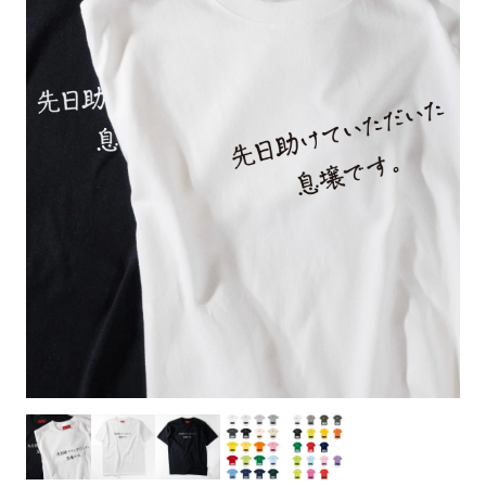
お客様自身でオリジナルのサイズで製作する
立ちます。
立ちます。
デザインをするとどの方向でデザインをする
名入れについて
場合につきましてはご希望の仕上がりサイズ
のぼり旗製作で一番良く使用される生地で
カーブ形状の特殊なのぼり旗にも適合する加
カーブ形状の特殊なのぼり旗にも適合する加
に対して四辺（すべての辺をプラス10ｍｍ）
と良いかひらめくかもしれません。デザイン
す。生地の厚みが薄く、裏側にインクが浸透
当社の既製のぼり旗に対してお客様の任意の
工方法となります。
工方法となります。
側辺補強縫製
3本（4分割）
したサイズで製作ください。（重要な情報な
の方向性につきましてはお客様の好みもあり
しやすい生地です。
テキストや企業情報・お店情報などを埋め込
［ +38円 ］
［ +99円 ］
どについては仕上がりサイズから四辺内側に
ますので、見られる方（お客様）ができる限
20ｍｍ程度内側の範囲内でデザイン校正して
むことができます。ご購入時にご希望の店舗
ハトメ加工
ハトメ加工
り反転したデザインをみるよりも正像でみら
ください）
名などをご記載ください。専任のデザイナー
ハトメ（鳩目）とは、革や布などに開けた穴
ハトメ（鳩目）とは、革や布などに開けた穴
れるデザインを提供したいかと思いますので
4本（5分割）
がバッチリデザインします。書体などのご指
を補強するために取り付けるリングです。壁
を補強するために取り付けるリングです。壁
その辺を参考にするとよいかもしれません。
［ +132円 ］
当社の既製デザインを利用してのぼり旗を
定がなければ、のぼりのイメージに最適のフ
L字補強縫製
側にロープなどで固定して、突風で倒れること
側にロープなどで固定して、突風で倒れること
製作したい場合
［ +38円 ］
ォントを使用します。基本的にのぼりの下部
も風向きによってずっと裏向きになってしまう
も風向きによってずっと裏向きになってしまう
のぼり旗の改造プランとなりますので改造の
にショップ名、社名、電話番号が入ります。
チチのついてない長辺・
いこともありません。
いこともありません。
【注意点】
程度によってデザイン加工費用が発生いたし
データをお送りいただけましたらロゴの印刷
短辺を補強縫製します
スリット（切り込み）は均等割りを意識して
ます。
も出来ます。
レギュラー(60x180)
レギュラー(180x60)
カットラインを入れます。
トロピカル（納期+1営業日）
詳細は
ください。
お問い合わせ
お客様が納得するまで何度でもデザインの修
三辺補強
デザインや絵柄をスリット加工時にカットす
［ +299円 ］
［ +48円 ］
正をしますので、初めての方でもお気軽にご
よく見かける一般的なのぼり旗のサイズです。
よく見かける一般的なのぼり旗のサイズです。
る場合があります。
ほとんどのポールや注水台に使用できます。
ほとんどのポールや注水台に使用できます。
ワンランク厚手のトロピカル（生地の厚みが
相談ください。
リピート
チチのついてない長辺・
上チチ
上下チチ
左右チチ