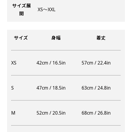
サイズ展
XS〜XXL
開
Aバナー(60x180)
自由入力(180x60以内)
サイズ
身幅
着丈
Aバナーは三角の形状を利用することでA面B面2
お好みのサイズで縦幕・横幕の作成が可能です。
種のデザインを楽しむことができます。前からも
長辺が180cm以内、短辺が60cm以内であれば自
後ろからもアピールができる両面対応のバナーで
由なサイズを指定下さい！
XS
42cm / 16.5in
57cm / 22.4in
す。
あんな場所こんな場所お好みのサイズでお好みの
A面B面のデザイン変化を楽しんでお客様にアピ
幕の製作をお楽しみください
ールするもよし、両面同じデザインでアピールす
（※cm単位での指定でおねがいいたします。）
S
47cm / 18.5in
63cm / 24.8in
るもよしです！
M
52cm / 20.5in
68cm / 26.8in
レギュラーのれん
(180x50)