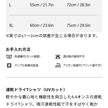
自由入力(60x180以内)
L
55cm / 21.7in
72cm / 28.3in
レギュラーのれんは横幕の上部にチチを5か所つ
お好みのサイズで縦幕・横幕の作成が可能です。
けて疑似的にのれんのような幕をつくります。お
長辺が180cm以内、短辺が60cm以内であれば自
店の入口付近の装飾に是非！
XL
60cm / 23.6in
75cm / 29.5in
防炎加工（納期+1営業日）［ +540円 ］
由なサイズを指定下さい！
※実寸は±1〜2cmの誤差が生じる場合があります。
あんな場所こんな場所お好みのサイズでお好みの
のぼり旗の防炎加工は、消防法で定められてい
幕の製作をお楽しみください
る場所でのぼり旗を使用する際に推奨されてい
（※cm単位での指定でおねがいいたします。）
お手入れ方法
ます。防炎加工によってのぼり旗が炎に触れても
レギュラースリムのれん
燃えにくくなります。（燃えるというより溶け
(180x30)
るに近くなるイメージ）一般的な方法は、旗の
レギュラーのれんスリムは横幕の上部にチチを5
素材に特殊な化学薬品を使用して延焼を抑えま
か所つけて疑似的にのれんのような幕をつくりま
す。
す。
速乾ドライTシャツ（UVカット）
レギュラーのれんとの違いは縦のサイズが異なり
お急ぎ［ +330円 ］
軽やかな着心地と機能性を両立した4.4オンスの速乾
ます。（レギュラーのれん縦50cm／レギュラー
ドライTシャツ。吸汗速乾性能で汗をすばやく乾か
お急ぎは翌営業日発送（基本12時締め切り)枚数
スリムのれん縦30cm）お店の入口付近の装飾に