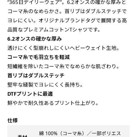
“365日デイリーウェア”。6.2オンスの確かな厚みと
す。かわいいい＆おしゃれなのぼりです。台はセ
す。かわいいい＆おしゃれなのぼりです。台はセ
コーマ糸のなめらかさ。首リブはダブルステッチで
ットでついてます。
ットでついてます。
ヨレにくい。オリジナルブランドタグで展開する高
品質なプレミアムコットンTシャツです。
6.2オンスの確かな厚み
透けにくく型崩れしにくいヘビーウェイト生地。
コーマ糸で毛羽立ちを軽減
ジャンボ(90x270)
ジャンボ(270x90)
短繊維を除いたコーマ糸でなめらかな肌ざわり。
首リブはダブルステッチ
遠くからでも視認しやすいジャンボサイズです。
遠くからでも視認しやすいジャンボサイズです。
堅牢な縫製でヨレにくく長持ち。
駐車場などのスペースに余裕がある場所で大々的
駐車場などのスペースに余裕がある場所で大々的
DTFプリントに最適
に宣伝できます。
に宣伝できます。
4mまたは5mのポールが必要です。
鮮やかで耐久性あるプリント仕上がり。
4mまたは5mのポールが必要です。
仕様
綿 100%（コーマ糸）／一部ポリエス