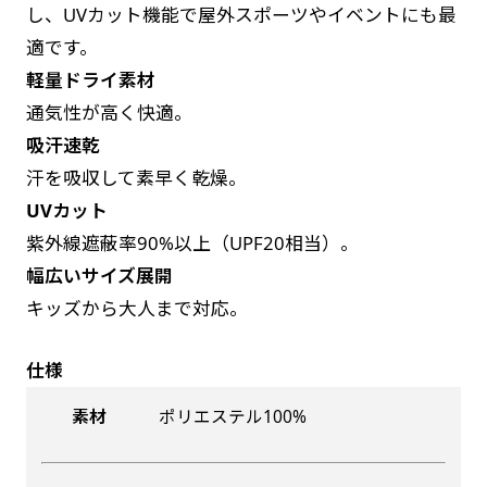
し、UVカット機能で屋外スポーツやイベントにも最
によって対応できない場合、ギリギリでも対応
是非！
適です。
できる場合もあります。防炎加工、トロピカル
軽量ドライ素材
生地は対応不可です。
通気性が高く快適。
吸汗速乾
汗を吸収して素早く乾燥。
UVカット
紫外線遮蔽率90%以上（UPF20相当）。
幅広いサイズ展開
キッズから大人まで対応。
仕様
素材
ポリエステル100%