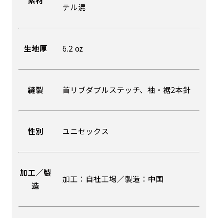
素材
テル混
吊り下げ旗(30x42)
吊り下げ旗(42x30)
掛け軸のように吊り下げ式にします。上部に棒袋
掛け軸のように吊り下げ式にします。上部に棒袋
生地厚
6.2 oz
作成しパイプを入れてその間に紐を通します。壁
作成しパイプを入れてその間に紐を通します。壁
際の装飾などにとてもお役立ち！
際の装飾などにとてもお役立ち！
縫製
首リブダブルステッチ、袖・裾2本針
性別
ユニセックス
布A1ポスター(60x84)
布A1ポスター(84x60)
のぼりだけでなく、ポスターも作れます。
のぼりだけでなく、ポスターも作れます。
加工／製
加工：自社工場／製造：中国
のぼり旗と同じデザインで飾れば宣伝効果UP!
造
のぼり旗と同じデザインで飾れば宣伝効果UP!