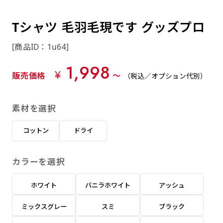
約0.2ｍｍ）。生地が重くなる分、耐久性が上
上下短辺を補強縫製しま
上左チチ
上右チチ
上チチ
（上のみ）
（上と下）
（左右）
あまりに大きな変更が何度もある場合はお断り
例
ショッピングカートページの備考欄に「以前
（上と左）
（上と右）
（上のみ）
がります。
す
する場合があります。
つくった、◯◯のぼり」の様に曖昧でも構い
Tシャツ 毛羽毛現です グッズプロ
ポンジをやや厚くした生地です。ポンジと比
四辺補強
印刷工程に入った場合はいかなる場合もキャン
ません。
べると約2倍の厚みがあります。タペストリー
［ +58円 ］
[商品ID：1u64]
セル不可となります。
やバナーなどの製作によく利用します。
上左右チチ
上下左右
のぼり旗の四辺すべてを
ショート(60x150)
ショート(150x60)
1,998
チチ無し
上下チチ
左右チチ
上左右チチ
リピート（要画像確認）［ +298円 ］
（上と左右）
（四辺にチチ）
¥
販売価格
〜
（税込／オプション代別）
補強縫製します
（上と下）
（左右）
（上と左右）
幅は標準サイズですが高さが30cm 低いです。
幅は標準サイズですが高さが30cm 低いです。
弊社よりJPG画像をお送りします。ご確認のお
近距離の歩行者や、特に女性の目線を意識したい
近距離の歩行者や、特に女性の目線を意識したい
返事を頂いたあとに製作開始いたします。
素材を選択
2本（3分割）の場合だと
場合はこちらがお勧めです。
場合はこちらがお勧めです。
文字の上からカットされます
ハトメ四隅
ハトメ上2つ
ハトメ上3つ
コットン
ドライ
上下左右
入稿（AI／PSD）
（+1営業日）
（+1営業日）
（+1営業日）
チチ無し
ハトメ四隅
（四辺にチチ）
購入時の案内に沿って入稿してください。［
カラーを選択
対応ファイル：AI／PSDファイル ］
ホワイト
バニラホワイト
アッシュ
スリム(45x180)
スリム(180x45)
ハトメ上4つ
ハトメ上下4つ
上棒袋縫い
左棒袋縫い
上左チチと
上右チチと
入稿（AI／PSD）（要画像確認）［ +298円
（+1営業日）
（+1営業日）
（上のみ）
ミックスグレー
スミ
ブラック
ハトメ右下
ハトメ左下
（上と左）
名入れ［+999円］
］
飾る場所に対して、標準サイズでは大きすぎると
飾る場所に対して、標準サイズでは大きすぎると