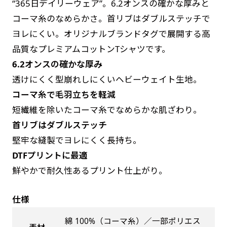
“365日デイリーウェア”。6.2オンスの確かな厚みと
す。かわいいい＆おしゃれなのぼりです。台はセ
す。かわいいい＆おしゃれなのぼりです。台はセ
コーマ糸のなめらかさ。首リブはダブルステッチで
ットでついてます。
ットでついてます。
ヨレにくい。オリジナルブランドタグで展開する高
品質なプレミアムコットンTシャツです。
6.2オンスの確かな厚み
透けにくく型崩れしにくいヘビーウェイト生地。
コーマ糸で毛羽立ちを軽減
ジャンボ(90x270)
ジャンボ(270x90)
短繊維を除いたコーマ糸でなめらかな肌ざわり。
首リブはダブルステッチ
遠くからでも視認しやすいジャンボサイズです。
遠くからでも視認しやすいジャンボサイズです。
堅牢な縫製でヨレにくく長持ち。
駐車場などのスペースに余裕がある場所で大々的
駐車場などのスペースに余裕がある場所で大々的
DTFプリントに最適
に宣伝できます。
に宣伝できます。
4mまたは5mのポールが必要です。
鮮やかで耐久性あるプリント仕上がり。
4mまたは5mのポールが必要です。
仕様
綿 100%（コーマ糸）／一部ポリエス