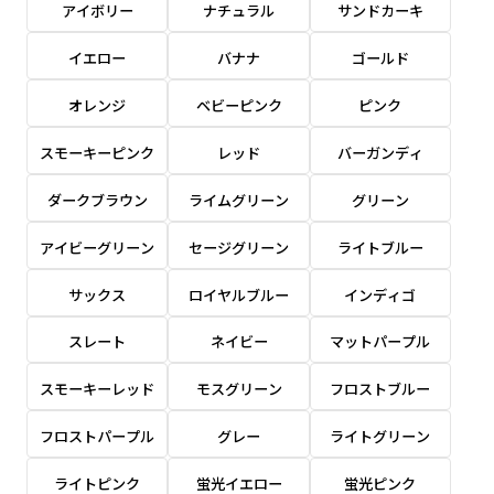
アイボリー
ナチュラル
サンドカーキ
感じる場合や、立てる本数を増やしたい場合はこ
感じる場合や、立てる本数を増やしたい場合はこ
1本（2分割）の場合だと
文字のみの名入れが可能です。
弊社よりJPG画像をお送りします。ご確認のお
ちらです。
ちらです。
文字の間にスリットが入ります
イエロー
バナナ
ゴールド
返事を頂いたあとに製作開始いたします。
幅が15cm 狭くなっておりスリムな印象を受けま
幅が15cm 狭くなっておりスリムな印象を受けま
上下棒袋縫い
その他
名入れ（要画像確認）［+1,298円］
右棒袋縫い
上棒袋縫い
上下棒袋縫い
（上のみ）
オレンジ
ベビーピンク
ピンク
す。
す。
（上と右）
（上のみ）
（上と下）
デザイン依頼［ +3,998円 ］
弊社よりJPG画像をお送りします。ご確認のお
スモーキーピンク
レッド
バーガンディ
※備考欄に要望をお書きください
返事を頂いたあとに製作開始いたします。
ご購入時の案内にそって、デザイン画のファ
ダークブラウン
ライムグリーン
グリーン
イルまたは、文章でお知らせください。
アイビーグリーン
セージグリーン
ライトブルー
ロゴ有り名入れ［ +1,498円］
Aバナー用チチ
タペストリー
その他
加工
（上2下2）
文字だけのぼり［ +1,298円 ］
コンパクト(45x150)
コンパクト(150x45)
ご購入時の案内にそって、デザイン画のファ
サックス
ロイヤルブルー
インディゴ
※パイプ紐付き
※備考欄に要望をお書きください
イルまたは、文章でお知らせください。
ご購入時の案内に沿って、文字をご指定くだ
あまり一般的でないサイズですが最近、注文が増
あまり一般的でないサイズですが最近、注文が増
スレート
ネイビー
マットパープル
さい。
えてきました。
えてきました。
スモーキーレッド
モスグリーン
フロストブルー
ロゴ有り名入れ（要画像確認）［ +1,798
コンビニさんなどで多いです。 お店の外観の邪魔
コンビニさんなどで多いです。 お店の外観の邪魔
円］
になりづらく、狭い範囲で沢山飾れます。
になりづらく、狭い範囲で沢山飾れます。
文字だけのぼり（要画像確認）［ +1,598円
フロストパープル
グレー
ライトグリーン
］
弊社よりJPG画像をお送りします。ご確認のお
ライトピンク
蛍光イエロー
蛍光ピンク