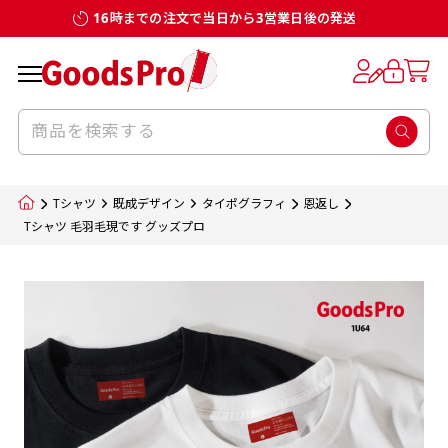
16時までの注文で当日から3営業日後の発送
お客様からのデータ入稿でのぼり旗を製作
既製デザイン
デザイン方向
チチについて
のぼり旗のチチについて
補強縫製って何？
スリット（切り込み）加工とは？
生地の種類
サイズ一覧
サイズ一覧
する場合
デザイン変更なしでのご注文となります。
のぼり旗のデザインをする際に、考えると良
既製品のサイズについては以下のサイズ表の通
既製品のサイズについては以下のサイズ表の通
一般的にはチチの位置はのぼり旗に対して上
一般的にはチチの位置はのぼり旗に対して上
補強縫製とはヒートカッター（熱で焼き切る
スリット（切り込み）を入れることで横幕が
入稿いただくデータは基本的にイラストレー
既製デザインとは当社グッズプロがオリジナ
いのがデザイン方向です。
り様々なサイズに対応しております。
り様々なサイズに対応しております。
辺３か所左辺５か所になります。のぼり旗を
辺３か所左辺５か所になります。のぼり旗を
カッター）を使用して、のぼり旗自体の強度
分割されているようにみせます。
ター形式のデータまたはフォトショップ形式
ルで製品デザインをしたデザインそのものを
のぼり旗のデザインとしては基本的に左側と
お客様オリジナルサイズで製作をしたい場合
お客様オリジナルサイズで製作をしたい場合
ポールに通す際には上辺２か所に対してチチ
ポールに通す際には上辺２か所に対してチチ
をあげるために折り返し縫いをすることで風
疑似的にのれんのように見せるための加工手
Tシャツ
既成デザイン
タイポグラフィ
恩返し
のデータとさせていただいております。
指します。当グッズプロで販売として取り扱っ
上側にポールを通すミミ（業界用語でチチと
につきましてはお気軽にご相談ください。
につきましてはお気軽にご相談ください。
が左右どちらでものぼり旗自体をポールにく
が左右どちらでものぼり旗自体をポールにく
の影響を受けやすい四辺の強度を増す加工で
法です。
Tシャツ 毛羽毛現です グッズプロ
jpgデータ等の画像データを貼り付ける際には
ているあらゆるのぼり旗のデザインがそれに
呼びます）が縫いつけてあるのが一般的です。
くりつけることは可能です。
くりつけることは可能です。
す。
ただし、布の性質上、必ず印刷サイズのズレな
ただし、布の性質上、必ず印刷サイズのズレな
注意が必要です。画像解像度を考慮して作成
該当いたします。既製のデザインを応用して自
ただ、お客様の飾り付けたい場所の風向きを
各辺のおおむね3～5ｍｍ程度を折り返し、縫
どは発生します（熱処理する際に生地が伸び縮
どは発生します（熱処理する際に生地が伸び縮
いただく必要があります。（概ね原寸サイズ
1本（2分割）
みする都合や・最終的なカットをする際の都合
みする都合や・最終的なカットをする際の都合
で解像度200dp以上必要です）当社の取り扱
分だけののぼり旗をつくりたい！などのデザ
少し考えると
い糸を走らせて補強します。加工をすることで
棒袋縫い加工
棒袋縫い加工
内容
個数
単価
金額
［ +33円 ］
など）のでサイズの指定につきましてはｍｍ単
など）のでサイズの指定につきましてはｍｍ単
いの規格サイズにつきましてはデザインテン
イン改造や既製デザインに自分たちの団体の
もしかしたら左側と上についているよりも右
のぼり旗の１辺～４辺は折り返し加工されま
ポンジ（一般）
生地のふちを大きく棒袋状に縫いこみポール
生地のふちを大きく棒袋状に縫いこみポール
位は不可となります。最終的なサイズも多少の
位は不可となります。最終的なサイズも多少の
プレートの用意がありますので、ご購入後マ
¥0
名前入れや会社のロゴなどを挿入するなどの
側と上についていた方が良いと思うかもしれ
すのでその部分のホツレや裂けてしまうこと
合計金額
（税込）
ズレ5ｍｍ程度は起きる可能性があります。
ズレ5ｍｍ程度は起きる可能性があります。
一般的なのぼり旗の生地はポンジといわれる
イページの「購入履歴」よりダウンロードし
を通す筒をつくります。ポール自体を包み込
を通す筒をつくります。ポール自体を包み込
相談もお請けしております。
ません。
を防止する効果があります。
てご利用くださいませ。
2本（3分割）
厚みが約0.14ｍｍのとても薄い生地を使用し
むため、耐久性があがり、デザインがより目
むため、耐久性があがり、デザインがより目
カートに入れる
風向きを考えながらチチの向きを決めてから
［ +66円 ］
ます。
棒袋縫いの場合、補強が無償で付いてきます。