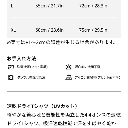
自由入力(60x180以内)
L
55cm / 21.7in
72cm / 28.3in
レギュラーのれんは横幕の上部にチチを5か所つ
お好みのサイズで縦幕・横幕の作成が可能です。
けて疑似的にのれんのような幕をつくります。お
長辺が180cm以内、短辺が60cm以内であれば自
店の入口付近の装飾に是非！
XL
60cm / 23.6in
75cm / 29.5in
防炎加工（納期+1営業日）［ +540円 ］
由なサイズを指定下さい！
※実寸は±1〜2cmの誤差が生じる場合があります。
あんな場所こんな場所お好みのサイズでお好みの
のぼり旗の防炎加工は、消防法で定められてい
幕の製作をお楽しみください
る場所でのぼり旗を使用する際に推奨されてい
（※cm単位での指定でおねがいいたします。）
お手入れ方法
ます。防炎加工によってのぼり旗が炎に触れても
レギュラースリムのれん
燃えにくくなります。（燃えるというより溶け
(180x30)
るに近くなるイメージ）一般的な方法は、旗の
レギュラーのれんスリムは横幕の上部にチチを5
素材に特殊な化学薬品を使用して延焼を抑えま
か所つけて疑似的にのれんのような幕をつくりま
す。
す。
速乾ドライTシャツ（UVカット）
レギュラーのれんとの違いは縦のサイズが異なり
お急ぎ［ +330円 ］
軽やかな着心地と機能性を両立した4.4オンスの速乾
ます。（レギュラーのれん縦50cm／レギュラー
ドライTシャツ。吸汗速乾性能で汗をすばやく乾か
お急ぎは翌営業日発送（基本12時締め切り)枚数
スリムのれん縦30cm）お店の入口付近の装飾に