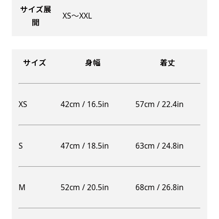
サイズ展
XS〜XXL
開
Aバナー(60x180)
自由入力(180x60以内)
サイズ
身幅
着丈
Aバナーは三角の形状を利用することでA面B面2
お好みのサイズで縦幕・横幕の作成が可能です。
種のデザインを楽しむことができます。前からも
長辺が180cm以内、短辺が60cm以内であれば自
後ろからもアピールができる両面対応のバナーで
由なサイズを指定下さい！
XS
42cm / 16.5in
57cm / 22.4in
す。
あんな場所こんな場所お好みのサイズでお好みの
A面B面のデザイン変化を楽しんでお客様にアピ
幕の製作をお楽しみください
ールするもよし、両面同じデザインでアピールす
（※cm単位での指定でおねがいいたします。）
S
47cm / 18.5in
63cm / 24.8in
るもよしです！
M
52cm / 20.5in
68cm / 26.8in
レギュラーのれん
(180x50)