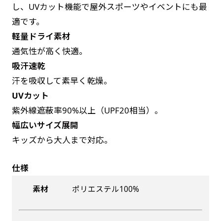
し、UVカット機能で屋外スポーツやイベントにも最
によって対応できない場合、ギリギリでも対応
是非！
適です。
できる場合もあります。防炎加工、トロピカル
軽量ドライ素材
生地は対応不可です。
通気性が高く快適。
吸汗速乾
汗を吸収して素早く乾燥。
UVカット
紫外線遮蔽率90%以上（UPF20相当）。
幅広いサイズ展開
キッズから大人まで対応。
仕様
素材
ポリエステル100%