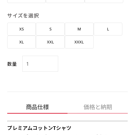
返事を頂いたあとに製作開始いたします。
弊社よりJPG画像をお送りします。ご確認のお
返事を頂いたあとに製作開始いたします。
サイズを選択
デザインアレンジ［ +2,498円 ］
XS
S
M
L
ハーフ(30x90)
ハーフ(90x30)
デザインの色や文字等が変更いただけます。
XL
XXL
XXXL
店内用です。お客さんの歩行や陳列した商品の邪
店内用です。お客さんの歩行や陳列した商品の邪
魔になりにくいのがポイントです。ハーフ用のポ
魔になりにくいのがポイントです。ハーフ用のポ
ールが必要です。
ールが必要です。
数量
商品仕様
価格と納期
ミニ(10x30)
ミニ(30x10)
台座タイプ・吸盤タイプ・クリップタイプがござ
台座タイプ・吸盤タイプ・クリップタイプがござ
プレミアムコットンTシャツ
います。レジカウンターや商品棚にぴったりで
います。レジカウンターや商品棚にぴったりで