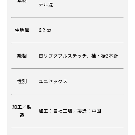
素材
テル混
吊り下げ旗(30x42)
吊り下げ旗(42x30)
掛け軸のように吊り下げ式にします。上部に棒袋
掛け軸のように吊り下げ式にします。上部に棒袋
生地厚
6.2 oz
作成しパイプを入れてその間に紐を通します。壁
作成しパイプを入れてその間に紐を通します。壁
際の装飾などにとてもお役立ち！
際の装飾などにとてもお役立ち！
縫製
首リブダブルステッチ、袖・裾2本針
性別
ユニセックス
布A1ポスター(60x84)
布A1ポスター(84x60)
のぼりだけでなく、ポスターも作れます。
のぼりだけでなく、ポスターも作れます。
加工／製
加工：自社工場／製造：中国
のぼり旗と同じデザインで飾れば宣伝効果UP!
造
のぼり旗と同じデザインで飾れば宣伝効果UP!