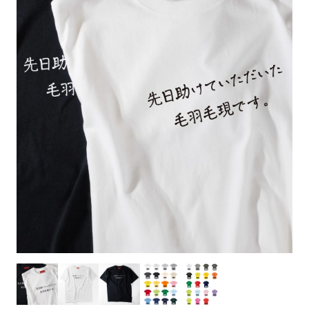
お客様自身でオリジナルのサイズで製作する
立ちます。
立ちます。
デザインをするとどの方向でデザインをする
名入れについて
場合につきましてはご希望の仕上がりサイズ
のぼり旗製作で一番良く使用される生地で
カーブ形状の特殊なのぼり旗にも適合する加
カーブ形状の特殊なのぼり旗にも適合する加
に対して四辺（すべての辺をプラス10ｍｍ）
と良いかひらめくかもしれません。デザイン
す。生地の厚みが薄く、裏側にインクが浸透
当社の既製のぼり旗に対してお客様の任意の
工方法となります。
工方法となります。
側辺補強縫製
3本（4分割）
したサイズで製作ください。（重要な情報な
の方向性につきましてはお客様の好みもあり
しやすい生地です。
テキストや企業情報・お店情報などを埋め込
［ +38円 ］
［ +99円 ］
どについては仕上がりサイズから四辺内側に
ますので、見られる方（お客様）ができる限
20ｍｍ程度内側の範囲内でデザイン校正して
むことができます。ご購入時にご希望の店舗
ハトメ加工
ハトメ加工
り反転したデザインをみるよりも正像でみら
ください）
名などをご記載ください。専任のデザイナー
ハトメ（鳩目）とは、革や布などに開けた穴
ハトメ（鳩目）とは、革や布などに開けた穴
れるデザインを提供したいかと思いますので
4本（5分割）
がバッチリデザインします。書体などのご指
を補強するために取り付けるリングです。壁
を補強するために取り付けるリングです。壁
その辺を参考にするとよいかもしれません。
［ +132円 ］
当社の既製デザインを利用してのぼり旗を
定がなければ、のぼりのイメージに最適のフ
L字補強縫製
側にロープなどで固定して、突風で倒れること
側にロープなどで固定して、突風で倒れること
製作したい場合
［ +38円 ］
ォントを使用します。基本的にのぼりの下部
も風向きによってずっと裏向きになってしまう
も風向きによってずっと裏向きになってしまう
のぼり旗の改造プランとなりますので改造の
にショップ名、社名、電話番号が入ります。
チチのついてない長辺・
いこともありません。
いこともありません。
【注意点】
程度によってデザイン加工費用が発生いたし
データをお送りいただけましたらロゴの印刷
短辺を補強縫製します
スリット（切り込み）は均等割りを意識して
ます。
も出来ます。
レギュラー(60x180)
レギュラー(180x60)
カットラインを入れます。
トロピカル（納期+1営業日）
詳細は
ください。
お問い合わせ
お客様が納得するまで何度でもデザインの修
三辺補強
デザインや絵柄をスリット加工時にカットす
［ +299円 ］
［ +48円 ］
正をしますので、初めての方でもお気軽にご
よく見かける一般的なのぼり旗のサイズです。
よく見かける一般的なのぼり旗のサイズです。
る場合があります。
ほとんどのポールや注水台に使用できます。
ほとんどのポールや注水台に使用できます。
ワンランク厚手のトロピカル（生地の厚みが
相談ください。
リピート
チチのついてない長辺・
上チチ
上下チチ
左右チチ