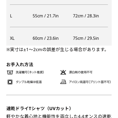
自由入力(60x180以内)
レギュラーのれんは横幕の上部にチチを5か所つ
L
55cm / 21.7in
72cm / 28.3in
お好みのサイズで縦幕・横幕の作成が可能です。
けて疑似的にのれんのような幕をつくります。お
長辺が180cm以内、短辺が60cm以内であれば自
店の入口付近の装飾に是非！
由なサイズを指定下さい！
防炎加工（納期+1営業日）［ +540円 ］
XL
60cm / 23.6in
75cm / 29.5in
あんな場所こんな場所お好みのサイズでお好みの
のぼり旗の防炎加工は、消防法で定められてい
幕の製作をお楽しみください
※実寸は±1〜2cmの誤差が生じる場合があります。
る場所でのぼり旗を使用する際に推奨されてい
（※cm単位での指定でおねがいいたします。）
ます。防炎加工によってのぼり旗が炎に触れても
レギュラースリムのれん
お手入れ方法
(180x30)
燃えにくくなります。（燃えるというより溶け
るに近くなるイメージ）一般的な方法は、旗の
レギュラーのれんスリムは横幕の上部にチチを5
素材に特殊な化学薬品を使用して延焼を抑えま
か所つけて疑似的にのれんのような幕をつくりま
す。
す。
レギュラーのれんとの違いは縦のサイズが異なり
ます。（レギュラーのれん縦50cm／レギュラー
速乾ドライTシャツ（UVカット）
お急ぎ［ +330円 ］
スリムのれん縦30cm）お店の入口付近の装飾に
軽やかな着心地と機能性を両立した4.4オンスの速乾