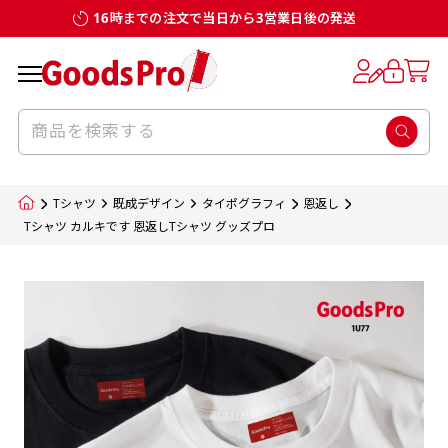
16時までの注文で当日から3営業日後の発送
お客様からのデータ入稿でのぼり旗を製作
既製デザイン
デザイン方向
チチについて
のぼり旗のチチについて
補強縫製って何？
スリット（切り込み）加工とは？
生地の種類
サイズ一覧
サイズ一覧
する場合
デザイン変更なしでのご注文となります。
のぼり旗のデザインをする際に、考えると良
既製品のサイズについては以下のサイズ表の通
既製品のサイズについては以下のサイズ表の通
一般的にはチチの位置はのぼり旗に対して上
一般的にはチチの位置はのぼり旗に対して上
補強縫製とはヒートカッター（熱で焼き切る
スリット（切り込み）を入れることで横幕が
入稿いただくデータは基本的にイラストレー
既製デザインとは当社グッズプロがオリジナ
いのがデザイン方向です。
り様々なサイズに対応しております。
り様々なサイズに対応しております。
辺３か所左辺５か所になります。のぼり旗を
辺３か所左辺５か所になります。のぼり旗を
カッター）を使用して、のぼり旗自体の強度
分割されているようにみせます。
ター形式のデータまたはフォトショップ形式
ルで製品デザインをしたデザインそのものを
のぼり旗のデザインとしては基本的に左側と
お客様オリジナルサイズで製作をしたい場合
お客様オリジナルサイズで製作をしたい場合
ポールに通す際には上辺２か所に対してチチ
ポールに通す際には上辺２か所に対してチチ
をあげるために折り返し縫いをすることで風
疑似的にのれんのように見せるための加工手
Tシャツ
既成デザイン
タイポグラフィ
恩返し
のデータとさせていただいております。
指します。当グッズプロで販売として取り扱っ
上側にポールを通すミミ（業界用語でチチと
につきましてはお気軽にご相談ください。
につきましてはお気軽にご相談ください。
が左右どちらでものぼり旗自体をポールにく
が左右どちらでものぼり旗自体をポールにく
の影響を受けやすい四辺の強度を増す加工で
法です。
Tシャツ カルキです 恩返しTシャツ グッズプロ
jpgデータ等の画像データを貼り付ける際には
ているあらゆるのぼり旗のデザインがそれに
呼びます）が縫いつけてあるのが一般的です。
くりつけることは可能です。
くりつけることは可能です。
す。
ただし、布の性質上、必ず印刷サイズのズレな
ただし、布の性質上、必ず印刷サイズのズレな
注意が必要です。画像解像度を考慮して作成
該当いたします。既製のデザインを応用して自
ただ、お客様の飾り付けたい場所の風向きを
各辺のおおむね3～5ｍｍ程度を折り返し、縫
どは発生します（熱処理する際に生地が伸び縮
どは発生します（熱処理する際に生地が伸び縮
いただく必要があります。（概ね原寸サイズ
1本（2分割）
みする都合や・最終的なカットをする際の都合
みする都合や・最終的なカットをする際の都合
で解像度200dp以上必要です）当社の取り扱
分だけののぼり旗をつくりたい！などのデザ
少し考えると
い糸を走らせて補強します。加工をすることで
棒袋縫い加工
棒袋縫い加工
内容
個数
単価
金額
［ +33円 ］
など）のでサイズの指定につきましてはｍｍ単
など）のでサイズの指定につきましてはｍｍ単
いの規格サイズにつきましてはデザインテン
イン改造や既製デザインに自分たちの団体の
もしかしたら左側と上についているよりも右
のぼり旗の１辺～４辺は折り返し加工されま
ポンジ（一般）
生地のふちを大きく棒袋状に縫いこみポール
生地のふちを大きく棒袋状に縫いこみポール
位は不可となります。最終的なサイズも多少の
位は不可となります。最終的なサイズも多少の
プレートの用意がありますので、ご購入後マ
¥0
名前入れや会社のロゴなどを挿入するなどの
側と上についていた方が良いと思うかもしれ
すのでその部分のホツレや裂けてしまうこと
合計金額
（税込）
ズレ5ｍｍ程度は起きる可能性があります。
ズレ5ｍｍ程度は起きる可能性があります。
一般的なのぼり旗の生地はポンジといわれる
イページの「購入履歴」よりダウンロードし
を通す筒をつくります。ポール自体を包み込
を通す筒をつくります。ポール自体を包み込
相談もお請けしております。
ません。
を防止する効果があります。
てご利用くださいませ。
2本（3分割）
厚みが約0.14ｍｍのとても薄い生地を使用し
むため、耐久性があがり、デザインがより目
むため、耐久性があがり、デザインがより目
カートに入れる
風向きを考えながらチチの向きを決めてから
［ +66円 ］
ます。
棒袋縫いの場合、補強が無償で付いてきます。