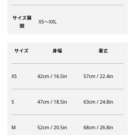
サイズ展
XS〜XXL
開
Aバナー(60x180)
自由入力(180x60以内)
Aバナーは三角の形状を利用することでA面B面2
お好みのサイズで縦幕・横幕の作成が可能です。
種のデザインを楽しむことができます。前からも
長辺が180cm以内、短辺が60cm以内であれば自
サイズ
身幅
着丈
後ろからもアピールができる両面対応のバナーで
由なサイズを指定下さい！
す。
あんな場所こんな場所お好みのサイズでお好みの
A面B面のデザイン変化を楽しんでお客様にアピ
幕の製作をお楽しみください
XS
42cm / 16.5in
57cm / 22.4in
ールするもよし、両面同じデザインでアピールす
（※cm単位での指定でおねがいいたします。）
るもよしです！
S
47cm / 18.5in
63cm / 24.8in
レギュラーのれん
M
52cm / 20.5in
68cm / 26.8in
(180x50)