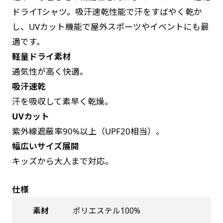
お急ぎは翌営業日発送（基本12時締め切り)枚数
是非！
ドライTシャツ。吸汗速乾性能で汗をすばやく乾か
によって対応できない場合、ギリギリでも対応
し、UVカット機能で屋外スポーツやイベントにも最
できる場合もあります。防炎加工、トロピカル
適です。
生地は対応不可です。
軽量ドライ素材
通気性が高く快適。
吸汗速乾
汗を吸収して素早く乾燥。
UVカット
紫外線遮蔽率90%以上（UPF20相当）。
幅広いサイズ展開
キッズから大人まで対応。
仕様
素材
ポリエステル100%