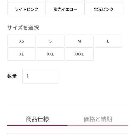
返事を頂いたあとに製作開始いたします。
弊社よりJPG画像をお送りします。ご確認のお
ライトピンク
蛍光イエロー
蛍光ピンク
返事を頂いたあとに製作開始いたします。
デザインアレンジ［ +2,498円 ］
サイズを選択
ハーフ(30x90)
ハーフ(90x30)
デザインの色や文字等が変更いただけます。
XS
S
M
L
店内用です。お客さんの歩行や陳列した商品の邪
店内用です。お客さんの歩行や陳列した商品の邪
魔になりにくいのがポイントです。ハーフ用のポ
魔になりにくいのがポイントです。ハーフ用のポ
XL
XXL
XXXL
ールが必要です。
ールが必要です。
数量
ミニ(10x30)
ミニ(30x10)
商品仕様
価格と納期
台座タイプ・吸盤タイプ・クリップタイプがござ
台座タイプ・吸盤タイプ・クリップタイプがござ
います。レジカウンターや商品棚にぴったりで
います。レジカウンターや商品棚にぴったりで