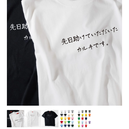
お客様自身でオリジナルのサイズで製作する
立ちます。
立ちます。
デザインをするとどの方向でデザインをする
名入れについて
場合につきましてはご希望の仕上がりサイズ
のぼり旗製作で一番良く使用される生地で
カーブ形状の特殊なのぼり旗にも適合する加
カーブ形状の特殊なのぼり旗にも適合する加
に対して四辺（すべての辺をプラス10ｍｍ）
と良いかひらめくかもしれません。デザイン
す。生地の厚みが薄く、裏側にインクが浸透
当社の既製のぼり旗に対してお客様の任意の
工方法となります。
工方法となります。
側辺補強縫製
3本（4分割）
したサイズで製作ください。（重要な情報な
の方向性につきましてはお客様の好みもあり
しやすい生地です。
テキストや企業情報・お店情報などを埋め込
［ +38円 ］
［ +99円 ］
どについては仕上がりサイズから四辺内側に
ますので、見られる方（お客様）ができる限
20ｍｍ程度内側の範囲内でデザイン校正して
むことができます。ご購入時にご希望の店舗
ハトメ加工
ハトメ加工
り反転したデザインをみるよりも正像でみら
ください）
名などをご記載ください。専任のデザイナー
ハトメ（鳩目）とは、革や布などに開けた穴
ハトメ（鳩目）とは、革や布などに開けた穴
れるデザインを提供したいかと思いますので
4本（5分割）
がバッチリデザインします。書体などのご指
を補強するために取り付けるリングです。壁
を補強するために取り付けるリングです。壁
その辺を参考にするとよいかもしれません。
［ +132円 ］
当社の既製デザインを利用してのぼり旗を
定がなければ、のぼりのイメージに最適のフ
L字補強縫製
側にロープなどで固定して、突風で倒れること
側にロープなどで固定して、突風で倒れること
製作したい場合
［ +38円 ］
ォントを使用します。基本的にのぼりの下部
も風向きによってずっと裏向きになってしまう
も風向きによってずっと裏向きになってしまう
のぼり旗の改造プランとなりますので改造の
にショップ名、社名、電話番号が入ります。
チチのついてない長辺・
いこともありません。
いこともありません。
【注意点】
程度によってデザイン加工費用が発生いたし
データをお送りいただけましたらロゴの印刷
短辺を補強縫製します
スリット（切り込み）は均等割りを意識して
ます。
も出来ます。
レギュラー(60x180)
レギュラー(180x60)
カットラインを入れます。
トロピカル（納期+1営業日）
詳細は
ください。
お問い合わせ
お客様が納得するまで何度でもデザインの修
三辺補強
デザインや絵柄をスリット加工時にカットす
［ +299円 ］
［ +48円 ］
正をしますので、初めての方でもお気軽にご
よく見かける一般的なのぼり旗のサイズです。
よく見かける一般的なのぼり旗のサイズです。
る場合があります。
ほとんどのポールや注水台に使用できます。
ほとんどのポールや注水台に使用できます。
ワンランク厚手のトロピカル（生地の厚みが
相談ください。
リピート
チチのついてない長辺・
上チチ
上下チチ
左右チチ