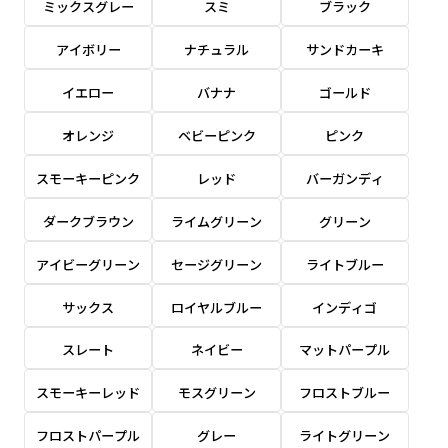
ミックスグレー
スミ
ブラック
感じる場合や、立てる本数を増やしたい場合はこ
感じる場合や、立てる本数を増やしたい場合はこ
1本（2分割）の場合だと
文字のみの名入れが可能です。
弊社よりJPG画像をお送りします。ご確認のお
ちらです。
ちらです。
アイボリー
ナチュラル
サンドカーキ
文字の間にスリットが入ります
返事を頂いたあとに製作開始いたします。
幅が15cm 狭くなっておりスリムな印象を受けま
幅が15cm 狭くなっておりスリムな印象を受けま
上下棒袋縫い
その他
名入れ（要画像確認）［+1,298円］
右棒袋縫い
上棒袋縫い
上下棒袋縫い
イエロー
バナナ
ゴールド
（上のみ）
す。
す。
（上と右）
（上のみ）
（上と下）
デザイン依頼［ +3,998円 ］
弊社よりJPG画像をお送りします。ご確認のお
オレンジ
ベビーピンク
ピンク
※備考欄に要望をお書きください
返事を頂いたあとに製作開始いたします。
ご購入時の案内にそって、デザイン画のファ
スモーキーピンク
レッド
バーガンディ
イルまたは、文章でお知らせください。
ダークブラウン
ライムグリーン
グリーン
ロゴ有り名入れ［ +1,498円］
Aバナー用チチ
タペストリー
その他
加工
（上2下2）
文字だけのぼり［ +1,298円 ］
コンパクト(45x150)
コンパクト(150x45)
アイビーグリーン
セージグリーン
ライトブルー
ご購入時の案内にそって、デザイン画のファ
※パイプ紐付き
※備考欄に要望をお書きください
イルまたは、文章でお知らせください。
ご購入時の案内に沿って、文字をご指定くだ
あまり一般的でないサイズですが最近、注文が増
あまり一般的でないサイズですが最近、注文が増
サックス
ロイヤルブルー
インディゴ
さい。
えてきました。
えてきました。
スレート
ネイビー
マットパープル
ロゴ有り名入れ（要画像確認）［ +1,798
コンビニさんなどで多いです。 お店の外観の邪魔
コンビニさんなどで多いです。 お店の外観の邪魔
円］
になりづらく、狭い範囲で沢山飾れます。
になりづらく、狭い範囲で沢山飾れます。
文字だけのぼり（要画像確認）［ +1,598円
スモーキーレッド
モスグリーン
フロストブルー
］
弊社よりJPG画像をお送りします。ご確認のお
フロストパープル
グレー
ライトグリーン