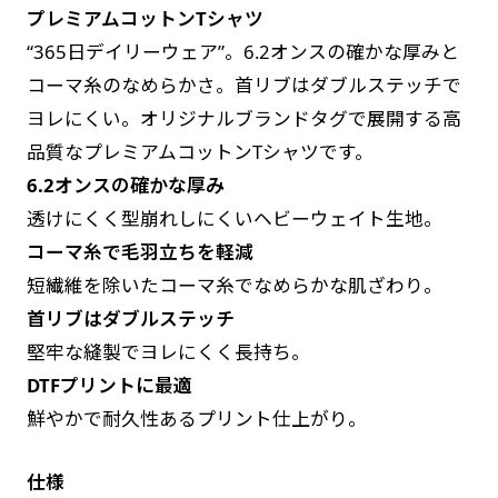
プレミアムコットンTシャツ
す。かわいいい＆おしゃれなのぼりです。台はセ
す。かわいいい＆おしゃれなのぼりです。台はセ
“365日デイリーウェア”。6.2オンスの確かな厚みと
ットでついてます。
ットでついてます。
コーマ糸のなめらかさ。首リブはダブルステッチで
ヨレにくい。オリジナルブランドタグで展開する高
品質なプレミアムコットンTシャツです。
6.2オンスの確かな厚み
透けにくく型崩れしにくいヘビーウェイト生地。
ジャンボ(90x270)
ジャンボ(270x90)
コーマ糸で毛羽立ちを軽減
遠くからでも視認しやすいジャンボサイズです。
遠くからでも視認しやすいジャンボサイズです。
短繊維を除いたコーマ糸でなめらかな肌ざわり。
駐車場などのスペースに余裕がある場所で大々的
駐車場などのスペースに余裕がある場所で大々的
首リブはダブルステッチ
に宣伝できます。
に宣伝できます。
堅牢な縫製でヨレにくく長持ち。
4mまたは5mのポールが必要です。
4mまたは5mのポールが必要です。
DTFプリントに最適
鮮やかで耐久性あるプリント仕上がり。
仕様