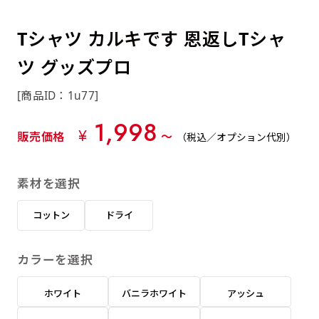
約0.2ｍｍ）。生地が重くなる分、耐久性が上
上下短辺を補強縫製しま
上左チチ
上右チチ
上チチ
（上のみ）
（上と下）
（左右）
あまりに大きな変更が何度もある場合はお断り
例
ショッピングカートページの備考欄に「以前
（上と左）
（上と右）
（上のみ）
がります。
す
する場合があります。
つくった、◯◯のぼり」の様に曖昧でも構い
Tシャツ カルキです 恩返しTシャ
ポンジをやや厚くした生地です。ポンジと比
四辺補強
印刷工程に入った場合はいかなる場合もキャン
ません。
べると約2倍の厚みがあります。タペストリー
ツ グッズプロ
［ +58円 ］
セル不可となります。
やバナーなどの製作によく利用します。
上左右チチ
上下左右
のぼり旗の四辺すべてを
ショート(60x150)
ショート(150x60)
[商品ID：1u77]
チチ無し
上下チチ
左右チチ
上左右チチ
リピート（要画像確認）［ +298円 ］
（上と左右）
（四辺にチチ）
補強縫製します
（上と下）
（左右）
（上と左右）
1,998
幅は標準サイズですが高さが30cm 低いです。
幅は標準サイズですが高さが30cm 低いです。
弊社よりJPG画像をお送りします。ご確認のお
¥
販売価格
〜
（税込／オプション代別）
近距離の歩行者や、特に女性の目線を意識したい
近距離の歩行者や、特に女性の目線を意識したい
返事を頂いたあとに製作開始いたします。
2本（3分割）の場合だと
場合はこちらがお勧めです。
場合はこちらがお勧めです。
素材を選択
文字の上からカットされます
ハトメ四隅
ハトメ上2つ
ハトメ上3つ
上下左右
入稿（AI／PSD）
（+1営業日）
（+1営業日）
（+1営業日）
チチ無し
ハトメ四隅
（四辺にチチ）
コットン
ドライ
購入時の案内に沿って入稿してください。［
対応ファイル：AI／PSDファイル ］
カラーを選択
スリム(45x180)
スリム(180x45)
ハトメ上4つ
ハトメ上下4つ
上棒袋縫い
左棒袋縫い
上左チチと
上右チチと
入稿（AI／PSD）（要画像確認）［ +298円
（+1営業日）
（+1営業日）
（上のみ）
ホワイト
バニラホワイト
アッシュ
ハトメ右下
ハトメ左下
（上と左）
名入れ［+999円］
］
飾る場所に対して、標準サイズでは大きすぎると
飾る場所に対して、標準サイズでは大きすぎると