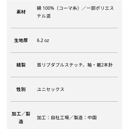
綿 100%（コーマ糸）／一部ポリエス
素材
吊り下げ旗(30x42)
吊り下げ旗(42x30)
テル混
掛け軸のように吊り下げ式にします。上部に棒袋
掛け軸のように吊り下げ式にします。上部に棒袋
作成しパイプを入れてその間に紐を通します。壁
作成しパイプを入れてその間に紐を通します。壁
生地厚
6.2 oz
際の装飾などにとてもお役立ち！
際の装飾などにとてもお役立ち！
縫製
首リブダブルステッチ、袖・裾2本針
布A1ポスター(60x84)
布A1ポスター(84x60)
性別
ユニセックス
のぼりだけでなく、ポスターも作れます。
のぼりだけでなく、ポスターも作れます。
のぼり旗と同じデザインで飾れば宣伝効果UP!
のぼり旗と同じデザインで飾れば宣伝効果UP!
加工／製
加工：自社工場／製造：中国
造