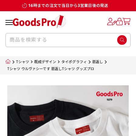
16時までの注文で当日から3営業日後の発送
お客様からのデータ入稿でのぼり旗を製作
既製デザイン
デザイン方向
チチについて
のぼり旗のチチについて
補強縫製って何？
スリット（切り込み）加工とは？
生地の種類
サイズ一覧
サイズ一覧
する場合
デザイン変更なしでのご注文となります。
のぼり旗のデザインをする際に、考えると良
既製品のサイズについては以下のサイズ表の通
既製品のサイズについては以下のサイズ表の通
一般的にはチチの位置はのぼり旗に対して上
一般的にはチチの位置はのぼり旗に対して上
補強縫製とはヒートカッター（熱で焼き切る
スリット（切り込み）を入れることで横幕が
入稿いただくデータは基本的にイラストレー
既製デザインとは当社グッズプロがオリジナ
いのがデザイン方向です。
り様々なサイズに対応しております。
り様々なサイズに対応しております。
辺３か所左辺５か所になります。のぼり旗を
辺３か所左辺５か所になります。のぼり旗を
カッター）を使用して、のぼり旗自体の強度
分割されているようにみせます。
ター形式のデータまたはフォトショップ形式
ルで製品デザインをしたデザインそのものを
のぼり旗のデザインとしては基本的に左側と
お客様オリジナルサイズで製作をしたい場合
お客様オリジナルサイズで製作をしたい場合
ポールに通す際には上辺２か所に対してチチ
ポールに通す際には上辺２か所に対してチチ
をあげるために折り返し縫いをすることで風
疑似的にのれんのように見せるための加工手
Tシャツ
既成デザイン
タイポグラフィ
恩返し
のデータとさせていただいております。
指します。当グッズプロで販売として取り扱っ
上側にポールを通すミミ（業界用語でチチと
につきましてはお気軽にご相談ください。
につきましてはお気軽にご相談ください。
が左右どちらでものぼり旗自体をポールにく
が左右どちらでものぼり旗自体をポールにく
の影響を受けやすい四辺の強度を増す加工で
法です。
Tシャツ ウルヴァシーです 恩返しTシャツ グッズプロ
jpgデータ等の画像データを貼り付ける際には
ているあらゆるのぼり旗のデザインがそれに
呼びます）が縫いつけてあるのが一般的です。
くりつけることは可能です。
くりつけることは可能です。
す。
ただし、布の性質上、必ず印刷サイズのズレな
ただし、布の性質上、必ず印刷サイズのズレな
注意が必要です。画像解像度を考慮して作成
該当いたします。既製のデザインを応用して自
ただ、お客様の飾り付けたい場所の風向きを
各辺のおおむね3～5ｍｍ程度を折り返し、縫
どは発生します（熱処理する際に生地が伸び縮
どは発生します（熱処理する際に生地が伸び縮
いただく必要があります。（概ね原寸サイズ
1本（2分割）
みする都合や・最終的なカットをする際の都合
みする都合や・最終的なカットをする際の都合
で解像度200dp以上必要です）当社の取り扱
分だけののぼり旗をつくりたい！などのデザ
少し考えると
い糸を走らせて補強します。加工をすることで
棒袋縫い加工
棒袋縫い加工
内容
個数
単価
金額
［ +33円 ］
など）のでサイズの指定につきましてはｍｍ単
など）のでサイズの指定につきましてはｍｍ単
いの規格サイズにつきましてはデザインテン
イン改造や既製デザインに自分たちの団体の
もしかしたら左側と上についているよりも右
のぼり旗の１辺～４辺は折り返し加工されま
ポンジ（一般）
生地のふちを大きく棒袋状に縫いこみポール
生地のふちを大きく棒袋状に縫いこみポール
位は不可となります。最終的なサイズも多少の
位は不可となります。最終的なサイズも多少の
プレートの用意がありますので、ご購入後マ
¥0
名前入れや会社のロゴなどを挿入するなどの
側と上についていた方が良いと思うかもしれ
すのでその部分のホツレや裂けてしまうこと
合計金額
（税込）
ズレ5ｍｍ程度は起きる可能性があります。
ズレ5ｍｍ程度は起きる可能性があります。
一般的なのぼり旗の生地はポンジといわれる
イページの「購入履歴」よりダウンロードし
を通す筒をつくります。ポール自体を包み込
を通す筒をつくります。ポール自体を包み込
相談もお請けしております。
ません。
を防止する効果があります。
てご利用くださいませ。
2本（3分割）
厚みが約0.14ｍｍのとても薄い生地を使用し
むため、耐久性があがり、デザインがより目
むため、耐久性があがり、デザインがより目
カートに入れる
風向きを考えながらチチの向きを決めてから
［ +66円 ］
ます。
棒袋縫いの場合、補強が無償で付いてきます。