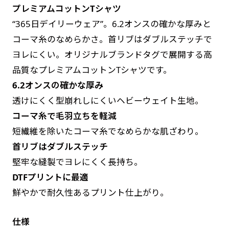
プレミアムコットンTシャツ
す。かわいいい＆おしゃれなのぼりです。台はセ
す。かわいいい＆おしゃれなのぼりです。台はセ
“365日デイリーウェア”。6.2オンスの確かな厚みと
ットでついてます。
ットでついてます。
コーマ糸のなめらかさ。首リブはダブルステッチで
ヨレにくい。オリジナルブランドタグで展開する高
品質なプレミアムコットンTシャツです。
6.2オンスの確かな厚み
透けにくく型崩れしにくいヘビーウェイト生地。
ジャンボ(90x270)
ジャンボ(270x90)
コーマ糸で毛羽立ちを軽減
遠くからでも視認しやすいジャンボサイズです。
遠くからでも視認しやすいジャンボサイズです。
短繊維を除いたコーマ糸でなめらかな肌ざわり。
駐車場などのスペースに余裕がある場所で大々的
駐車場などのスペースに余裕がある場所で大々的
首リブはダブルステッチ
に宣伝できます。
に宣伝できます。
堅牢な縫製でヨレにくく長持ち。
4mまたは5mのポールが必要です。
4mまたは5mのポールが必要です。
DTFプリントに最適
鮮やかで耐久性あるプリント仕上がり。
仕様