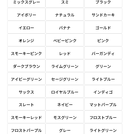
ミックスグレー
スミ
ブラック
感じる場合や、立てる本数を増やしたい場合はこ
感じる場合や、立てる本数を増やしたい場合はこ
1本（2分割）の場合だと
文字のみの名入れが可能です。
弊社よりJPG画像をお送りします。ご確認のお
ちらです。
ちらです。
アイボリー
ナチュラル
サンドカーキ
文字の間にスリットが入ります
返事を頂いたあとに製作開始いたします。
幅が15cm 狭くなっておりスリムな印象を受けま
幅が15cm 狭くなっておりスリムな印象を受けま
上下棒袋縫い
その他
名入れ（要画像確認）［+1,298円］
右棒袋縫い
上棒袋縫い
上下棒袋縫い
イエロー
バナナ
ゴールド
（上のみ）
す。
す。
（上と右）
（上のみ）
（上と下）
デザイン依頼［ +3,998円 ］
弊社よりJPG画像をお送りします。ご確認のお
オレンジ
ベビーピンク
ピンク
※備考欄に要望をお書きください
返事を頂いたあとに製作開始いたします。
ご購入時の案内にそって、デザイン画のファ
スモーキーピンク
レッド
バーガンディ
イルまたは、文章でお知らせください。
ダークブラウン
ライムグリーン
グリーン
ロゴ有り名入れ［ +1,498円］
Aバナー用チチ
タペストリー
その他
加工
（上2下2）
文字だけのぼり［ +1,298円 ］
コンパクト(45x150)
コンパクト(150x45)
アイビーグリーン
セージグリーン
ライトブルー
ご購入時の案内にそって、デザイン画のファ
※パイプ紐付き
※備考欄に要望をお書きください
イルまたは、文章でお知らせください。
ご購入時の案内に沿って、文字をご指定くだ
あまり一般的でないサイズですが最近、注文が増
あまり一般的でないサイズですが最近、注文が増
サックス
ロイヤルブルー
インディゴ
さい。
えてきました。
えてきました。
スレート
ネイビー
マットパープル
ロゴ有り名入れ（要画像確認）［ +1,798
コンビニさんなどで多いです。 お店の外観の邪魔
コンビニさんなどで多いです。 お店の外観の邪魔
円］
になりづらく、狭い範囲で沢山飾れます。
になりづらく、狭い範囲で沢山飾れます。
文字だけのぼり（要画像確認）［ +1,598円
スモーキーレッド
モスグリーン
フロストブルー
］
弊社よりJPG画像をお送りします。ご確認のお
フロストパープル
グレー
ライトグリーン