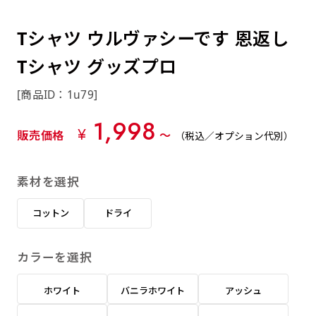
約0.2ｍｍ）。生地が重くなる分、耐久性が上
上下短辺を補強縫製しま
上左チチ
上右チチ
上チチ
（上のみ）
（上と下）
（左右）
あまりに大きな変更が何度もある場合はお断り
例
ショッピングカートページの備考欄に「以前
（上と左）
（上と右）
（上のみ）
がります。
す
する場合があります。
つくった、◯◯のぼり」の様に曖昧でも構い
Tシャツ ウルヴァシーです 恩返し
ポンジをやや厚くした生地です。ポンジと比
四辺補強
印刷工程に入った場合はいかなる場合もキャン
ません。
べると約2倍の厚みがあります。タペストリー
Tシャツ グッズプロ
［ +58円 ］
セル不可となります。
やバナーなどの製作によく利用します。
上左右チチ
上下左右
のぼり旗の四辺すべてを
ショート(60x150)
ショート(150x60)
[商品ID：1u79]
チチ無し
上下チチ
左右チチ
上左右チチ
リピート（要画像確認）［ +298円 ］
（上と左右）
（四辺にチチ）
補強縫製します
（上と下）
（左右）
（上と左右）
1,998
幅は標準サイズですが高さが30cm 低いです。
幅は標準サイズですが高さが30cm 低いです。
弊社よりJPG画像をお送りします。ご確認のお
¥
販売価格
〜
（税込／オプション代別）
近距離の歩行者や、特に女性の目線を意識したい
近距離の歩行者や、特に女性の目線を意識したい
返事を頂いたあとに製作開始いたします。
2本（3分割）の場合だと
場合はこちらがお勧めです。
場合はこちらがお勧めです。
素材を選択
文字の上からカットされます
ハトメ四隅
ハトメ上2つ
ハトメ上3つ
上下左右
入稿（AI／PSD）
（+1営業日）
（+1営業日）
（+1営業日）
チチ無し
ハトメ四隅
（四辺にチチ）
コットン
ドライ
購入時の案内に沿って入稿してください。［
対応ファイル：AI／PSDファイル ］
カラーを選択
スリム(45x180)
スリム(180x45)
ハトメ上4つ
ハトメ上下4つ
上棒袋縫い
左棒袋縫い
上左チチと
上右チチと
入稿（AI／PSD）（要画像確認）［ +298円
（+1営業日）
（+1営業日）
（上のみ）
ホワイト
バニラホワイト
アッシュ
ハトメ右下
ハトメ左下
（上と左）
名入れ［+999円］
］
飾る場所に対して、標準サイズでは大きすぎると
飾る場所に対して、標準サイズでは大きすぎると