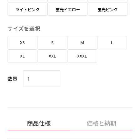
返事を頂いたあとに製作開始いたします。
弊社よりJPG画像をお送りします。ご確認のお
ライトピンク
蛍光イエロー
蛍光ピンク
返事を頂いたあとに製作開始いたします。
デザインアレンジ［ +2,498円 ］
サイズを選択
ハーフ(30x90)
ハーフ(90x30)
デザインの色や文字等が変更いただけます。
XS
S
M
L
店内用です。お客さんの歩行や陳列した商品の邪
店内用です。お客さんの歩行や陳列した商品の邪
魔になりにくいのがポイントです。ハーフ用のポ
魔になりにくいのがポイントです。ハーフ用のポ
XL
XXL
XXXL
ールが必要です。
ールが必要です。
数量
ミニ(10x30)
ミニ(30x10)
商品仕様
価格と納期
台座タイプ・吸盤タイプ・クリップタイプがござ
台座タイプ・吸盤タイプ・クリップタイプがござ
います。レジカウンターや商品棚にぴったりで
います。レジカウンターや商品棚にぴったりで