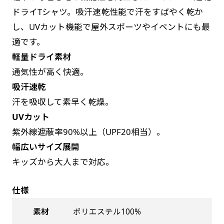
お急ぎは翌営業日発送（基本12時締め切り)枚数
是非！
ドライTシャツ。吸汗速乾性能で汗をすばやく乾か
によって対応できない場合、ギリギリでも対応
し、UVカット機能で屋外スポーツやイベントにも最
できる場合もあります。防炎加工、トロピカル
適です。
生地は対応不可です。
軽量ドライ素材
通気性が高く快適。
吸汗速乾
汗を吸収して素早く乾燥。
UVカット
紫外線遮蔽率90%以上（UPF20相当）。
幅広いサイズ展開
キッズから大人まで対応。
仕様
素材
ポリエステル100%