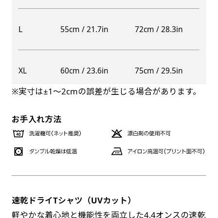
自由入力(60x180以内)
レギュラーのれんは横幕の上部にチチを5か所つ
L
55cm / 21.7in
72cm / 28.3in
お好みのサイズで縦幕・横幕の作成が可能です。
けて疑似的にのれんのような幕をつくります。お
長辺が180cm以内、短辺が60cm以内であれば自
店の入口付近の装飾に是非！
由なサイズを指定下さい！
防炎加工（納期+1営業日）［ +540円 ］
XL
60cm / 23.6in
75cm / 29.5in
あんな場所こんな場所お好みのサイズでお好みの
のぼり旗の防炎加工は、消防法で定められてい
幕の製作をお楽しみください
※実寸は±1〜2cmの誤差が生じる場合があります。
る場所でのぼり旗を使用する際に推奨されてい
（※cm単位での指定でおねがいいたします。）
ます。防炎加工によってのぼり旗が炎に触れても
レギュラースリムのれん
お手入れ方法
(180x30)
燃えにくくなります。（燃えるというより溶け
るに近くなるイメージ）一般的な方法は、旗の
レギュラーのれんスリムは横幕の上部にチチを5
素材に特殊な化学薬品を使用して延焼を抑えま
か所つけて疑似的にのれんのような幕をつくりま
す。
す。
レギュラーのれんとの違いは縦のサイズが異なり
ます。（レギュラーのれん縦50cm／レギュラー
速乾ドライTシャツ（UVカット）
お急ぎ［ +330円 ］
スリムのれん縦30cm）お店の入口付近の装飾に
軽やかな着心地と機能性を両立した4.4オンスの速乾