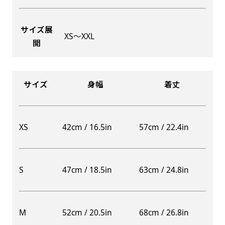
サイズ展
XS〜XXL
開
Aバナー(60x180)
自由入力(180x60以内)
Aバナーは三角の形状を利用することでA面B面2
お好みのサイズで縦幕・横幕の作成が可能です。
種のデザインを楽しむことができます。前からも
長辺が180cm以内、短辺が60cm以内であれば自
サイズ
身幅
着丈
後ろからもアピールができる両面対応のバナーで
由なサイズを指定下さい！
す。
あんな場所こんな場所お好みのサイズでお好みの
A面B面のデザイン変化を楽しんでお客様にアピ
幕の製作をお楽しみください
XS
42cm / 16.5in
57cm / 22.4in
ールするもよし、両面同じデザインでアピールす
（※cm単位での指定でおねがいいたします。）
るもよしです！
S
47cm / 18.5in
63cm / 24.8in
レギュラーのれん
M
52cm / 20.5in
68cm / 26.8in
(180x50)