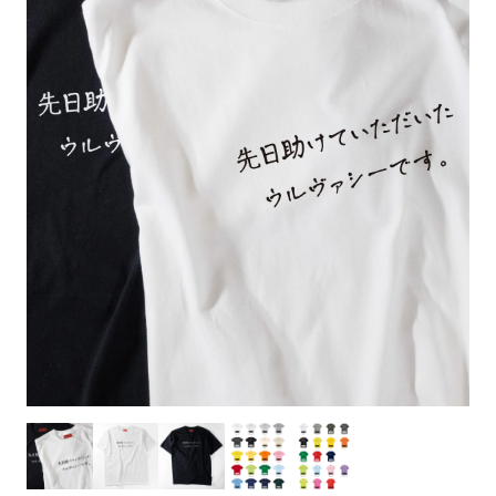
お客様自身でオリジナルのサイズで製作する
立ちます。
立ちます。
デザインをするとどの方向でデザインをする
名入れについて
場合につきましてはご希望の仕上がりサイズ
のぼり旗製作で一番良く使用される生地で
カーブ形状の特殊なのぼり旗にも適合する加
カーブ形状の特殊なのぼり旗にも適合する加
に対して四辺（すべての辺をプラス10ｍｍ）
と良いかひらめくかもしれません。デザイン
す。生地の厚みが薄く、裏側にインクが浸透
当社の既製のぼり旗に対してお客様の任意の
工方法となります。
工方法となります。
側辺補強縫製
3本（4分割）
したサイズで製作ください。（重要な情報な
の方向性につきましてはお客様の好みもあり
しやすい生地です。
テキストや企業情報・お店情報などを埋め込
［ +38円 ］
［ +99円 ］
どについては仕上がりサイズから四辺内側に
ますので、見られる方（お客様）ができる限
20ｍｍ程度内側の範囲内でデザイン校正して
むことができます。ご購入時にご希望の店舗
ハトメ加工
ハトメ加工
り反転したデザインをみるよりも正像でみら
ください）
名などをご記載ください。専任のデザイナー
ハトメ（鳩目）とは、革や布などに開けた穴
ハトメ（鳩目）とは、革や布などに開けた穴
れるデザインを提供したいかと思いますので
4本（5分割）
がバッチリデザインします。書体などのご指
を補強するために取り付けるリングです。壁
を補強するために取り付けるリングです。壁
その辺を参考にするとよいかもしれません。
［ +132円 ］
当社の既製デザインを利用してのぼり旗を
定がなければ、のぼりのイメージに最適のフ
L字補強縫製
側にロープなどで固定して、突風で倒れること
側にロープなどで固定して、突風で倒れること
製作したい場合
［ +38円 ］
ォントを使用します。基本的にのぼりの下部
も風向きによってずっと裏向きになってしまう
も風向きによってずっと裏向きになってしまう
のぼり旗の改造プランとなりますので改造の
にショップ名、社名、電話番号が入ります。
チチのついてない長辺・
いこともありません。
いこともありません。
【注意点】
程度によってデザイン加工費用が発生いたし
データをお送りいただけましたらロゴの印刷
短辺を補強縫製します
スリット（切り込み）は均等割りを意識して
ます。
も出来ます。
レギュラー(60x180)
レギュラー(180x60)
カットラインを入れます。
トロピカル（納期+1営業日）
詳細は
ください。
お問い合わせ
お客様が納得するまで何度でもデザインの修
三辺補強
デザインや絵柄をスリット加工時にカットす
［ +299円 ］
［ +48円 ］
正をしますので、初めての方でもお気軽にご
よく見かける一般的なのぼり旗のサイズです。
よく見かける一般的なのぼり旗のサイズです。
る場合があります。
ほとんどのポールや注水台に使用できます。
ほとんどのポールや注水台に使用できます。
ワンランク厚手のトロピカル（生地の厚みが
相談ください。
リピート
チチのついてない長辺・
上チチ
上下チチ
左右チチ