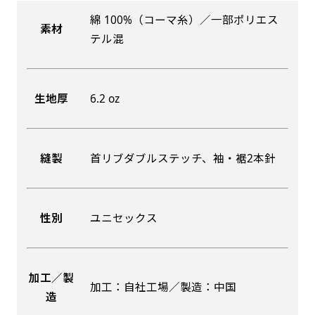
綿 100%（コーマ糸）／一部ポリエス
素材
吊り下げ旗(30x42)
吊り下げ旗(42x30)
テル混
掛け軸のように吊り下げ式にします。上部に棒袋
掛け軸のように吊り下げ式にします。上部に棒袋
作成しパイプを入れてその間に紐を通します。壁
作成しパイプを入れてその間に紐を通します。壁
生地厚
6.2 oz
際の装飾などにとてもお役立ち！
際の装飾などにとてもお役立ち！
縫製
首リブダブルステッチ、袖・裾2本針
布A1ポスター(60x84)
布A1ポスター(84x60)
性別
ユニセックス
のぼりだけでなく、ポスターも作れます。
のぼりだけでなく、ポスターも作れます。
のぼり旗と同じデザインで飾れば宣伝効果UP!
のぼり旗と同じデザインで飾れば宣伝効果UP!
加工／製
加工：自社工場／製造：中国
造