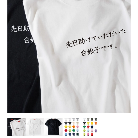
お客様自身でオリジナルのサイズで製作する
立ちます。
立ちます。
デザインをするとどの方向でデザインをする
名入れについて
場合につきましてはご希望の仕上がりサイズ
のぼり旗製作で一番良く使用される生地で
カーブ形状の特殊なのぼり旗にも適合する加
カーブ形状の特殊なのぼり旗にも適合する加
に対して四辺（すべての辺をプラス10ｍｍ）
と良いかひらめくかもしれません。デザイン
す。生地の厚みが薄く、裏側にインクが浸透
当社の既製のぼり旗に対してお客様の任意の
工方法となります。
工方法となります。
側辺補強縫製
3本（4分割）
したサイズで製作ください。（重要な情報な
の方向性につきましてはお客様の好みもあり
しやすい生地です。
テキストや企業情報・お店情報などを埋め込
［ +38円 ］
［ +99円 ］
どについては仕上がりサイズから四辺内側に
ますので、見られる方（お客様）ができる限
20ｍｍ程度内側の範囲内でデザイン校正して
むことができます。ご購入時にご希望の店舗
ハトメ加工
ハトメ加工
り反転したデザインをみるよりも正像でみら
ください）
名などをご記載ください。専任のデザイナー
ハトメ（鳩目）とは、革や布などに開けた穴
ハトメ（鳩目）とは、革や布などに開けた穴
れるデザインを提供したいかと思いますので
4本（5分割）
がバッチリデザインします。書体などのご指
を補強するために取り付けるリングです。壁
を補強するために取り付けるリングです。壁
その辺を参考にするとよいかもしれません。
［ +132円 ］
当社の既製デザインを利用してのぼり旗を
定がなければ、のぼりのイメージに最適のフ
L字補強縫製
側にロープなどで固定して、突風で倒れること
側にロープなどで固定して、突風で倒れること
製作したい場合
［ +38円 ］
ォントを使用します。基本的にのぼりの下部
も風向きによってずっと裏向きになってしまう
も風向きによってずっと裏向きになってしまう
のぼり旗の改造プランとなりますので改造の
にショップ名、社名、電話番号が入ります。
チチのついてない長辺・
いこともありません。
いこともありません。
【注意点】
程度によってデザイン加工費用が発生いたし
データをお送りいただけましたらロゴの印刷
短辺を補強縫製します
スリット（切り込み）は均等割りを意識して
ます。
も出来ます。
レギュラー(60x180)
レギュラー(180x60)
カットラインを入れます。
トロピカル（納期+1営業日）
詳細は
ください。
お問い合わせ
お客様が納得するまで何度でもデザインの修
三辺補強
デザインや絵柄をスリット加工時にカットす
［ +299円 ］
［ +48円 ］
正をしますので、初めての方でもお気軽にご
よく見かける一般的なのぼり旗のサイズです。
よく見かける一般的なのぼり旗のサイズです。
る場合があります。
ほとんどのポールや注水台に使用できます。
ほとんどのポールや注水台に使用できます。
ワンランク厚手のトロピカル（生地の厚みが
相談ください。
リピート
チチのついてない長辺・
上チチ
上下チチ
左右チチ