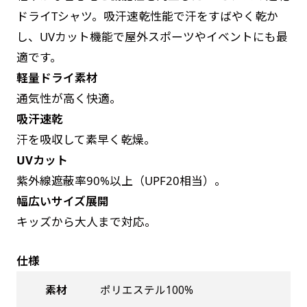
お急ぎは翌営業日発送（基本12時締め切り)枚数
是非！
ドライTシャツ。吸汗速乾性能で汗をすばやく乾か
によって対応できない場合、ギリギリでも対応
し、UVカット機能で屋外スポーツやイベントにも最
できる場合もあります。防炎加工、トロピカル
適です。
生地は対応不可です。
軽量ドライ素材
通気性が高く快適。
吸汗速乾
汗を吸収して素早く乾燥。
UVカット
紫外線遮蔽率90%以上（UPF20相当）。
幅広いサイズ展開
キッズから大人まで対応。
仕様
素材
ポリエステル100%