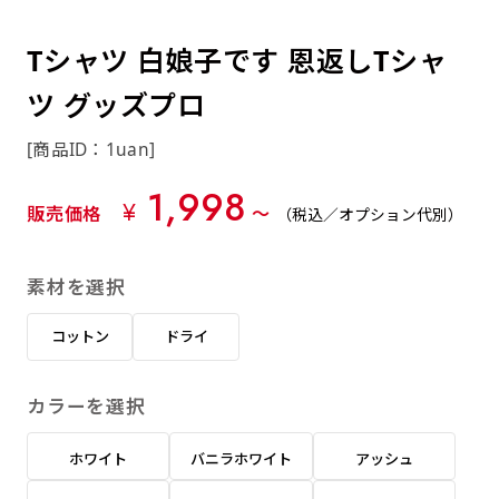
約0.2ｍｍ）。生地が重くなる分、耐久性が上
上下短辺を補強縫製しま
上左チチ
上右チチ
上チチ
（上のみ）
（上と下）
（左右）
あまりに大きな変更が何度もある場合はお断り
例
ショッピングカートページの備考欄に「以前
（上と左）
（上と右）
（上のみ）
がります。
す
する場合があります。
つくった、◯◯のぼり」の様に曖昧でも構い
Tシャツ 白娘子です 恩返しTシャ
ポンジをやや厚くした生地です。ポンジと比
四辺補強
印刷工程に入った場合はいかなる場合もキャン
ません。
べると約2倍の厚みがあります。タペストリー
ツ グッズプロ
［ +58円 ］
セル不可となります。
やバナーなどの製作によく利用します。
上左右チチ
上下左右
のぼり旗の四辺すべてを
ショート(60x150)
ショート(150x60)
[商品ID：1uan]
チチ無し
上下チチ
左右チチ
上左右チチ
リピート（要画像確認）［ +298円 ］
（上と左右）
（四辺にチチ）
補強縫製します
（上と下）
（左右）
（上と左右）
1,998
幅は標準サイズですが高さが30cm 低いです。
幅は標準サイズですが高さが30cm 低いです。
弊社よりJPG画像をお送りします。ご確認のお
¥
販売価格
〜
（税込／オプション代別）
近距離の歩行者や、特に女性の目線を意識したい
近距離の歩行者や、特に女性の目線を意識したい
返事を頂いたあとに製作開始いたします。
2本（3分割）の場合だと
場合はこちらがお勧めです。
場合はこちらがお勧めです。
素材を選択
文字の上からカットされます
ハトメ四隅
ハトメ上2つ
ハトメ上3つ
上下左右
入稿（AI／PSD）
（+1営業日）
（+1営業日）
（+1営業日）
チチ無し
ハトメ四隅
（四辺にチチ）
コットン
ドライ
購入時の案内に沿って入稿してください。［
対応ファイル：AI／PSDファイル ］
カラーを選択
スリム(45x180)
スリム(180x45)
ハトメ上4つ
ハトメ上下4つ
上棒袋縫い
左棒袋縫い
上左チチと
上右チチと
入稿（AI／PSD）（要画像確認）［ +298円
（+1営業日）
（+1営業日）
（上のみ）
ホワイト
バニラホワイト
アッシュ
ハトメ右下
ハトメ左下
（上と左）
名入れ［+999円］
］
飾る場所に対して、標準サイズでは大きすぎると
飾る場所に対して、標準サイズでは大きすぎると