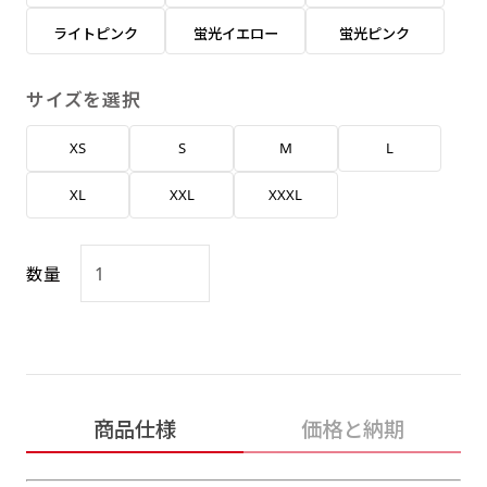
返事を頂いたあとに製作開始いたします。
弊社よりJPG画像をお送りします。ご確認のお
ライトピンク
蛍光イエロー
蛍光ピンク
返事を頂いたあとに製作開始いたします。
デザインアレンジ［ +2,498円 ］
サイズを選択
ハーフ(30x90)
ハーフ(90x30)
デザインの色や文字等が変更いただけます。
XS
S
M
L
店内用です。お客さんの歩行や陳列した商品の邪
店内用です。お客さんの歩行や陳列した商品の邪
魔になりにくいのがポイントです。ハーフ用のポ
魔になりにくいのがポイントです。ハーフ用のポ
XL
XXL
XXXL
ールが必要です。
ールが必要です。
数量
ミニ(10x30)
ミニ(30x10)
商品仕様
価格と納期
台座タイプ・吸盤タイプ・クリップタイプがござ
台座タイプ・吸盤タイプ・クリップタイプがござ
います。レジカウンターや商品棚にぴったりで
います。レジカウンターや商品棚にぴったりで