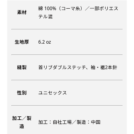
綿 100%（コーマ糸）／一部ポリエス
素材
吊り下げ旗(30x42)
吊り下げ旗(42x30)
テル混
掛け軸のように吊り下げ式にします。上部に棒袋
掛け軸のように吊り下げ式にします。上部に棒袋
作成しパイプを入れてその間に紐を通します。壁
作成しパイプを入れてその間に紐を通します。壁
生地厚
6.2 oz
際の装飾などにとてもお役立ち！
際の装飾などにとてもお役立ち！
縫製
首リブダブルステッチ、袖・裾2本針
布A1ポスター(60x84)
布A1ポスター(84x60)
性別
ユニセックス
のぼりだけでなく、ポスターも作れます。
のぼりだけでなく、ポスターも作れます。
のぼり旗と同じデザインで飾れば宣伝効果UP!
のぼり旗と同じデザインで飾れば宣伝効果UP!
加工／製
加工：自社工場／製造：中国
造