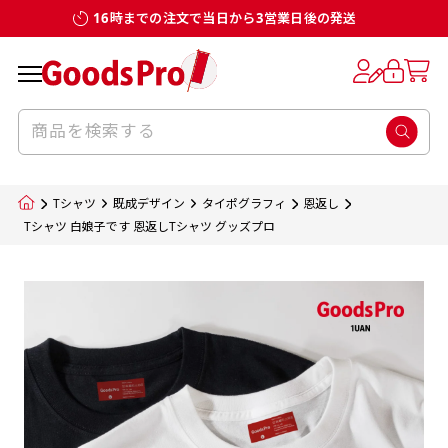
16時までの注文で当日から3営業日後の発送
お客様からのデータ入稿でのぼり旗を製作
既製デザイン
デザイン方向
チチについて
のぼり旗のチチについて
補強縫製って何？
スリット（切り込み）加工とは？
生地の種類
サイズ一覧
サイズ一覧
する場合
デザイン変更なしでのご注文となります。
のぼり旗のデザインをする際に、考えると良
既製品のサイズについては以下のサイズ表の通
既製品のサイズについては以下のサイズ表の通
一般的にはチチの位置はのぼり旗に対して上
一般的にはチチの位置はのぼり旗に対して上
補強縫製とはヒートカッター（熱で焼き切る
スリット（切り込み）を入れることで横幕が
入稿いただくデータは基本的にイラストレー
既製デザインとは当社グッズプロがオリジナ
いのがデザイン方向です。
り様々なサイズに対応しております。
り様々なサイズに対応しております。
辺３か所左辺５か所になります。のぼり旗を
辺３か所左辺５か所になります。のぼり旗を
カッター）を使用して、のぼり旗自体の強度
分割されているようにみせます。
ター形式のデータまたはフォトショップ形式
ルで製品デザインをしたデザインそのものを
のぼり旗のデザインとしては基本的に左側と
お客様オリジナルサイズで製作をしたい場合
お客様オリジナルサイズで製作をしたい場合
ポールに通す際には上辺２か所に対してチチ
ポールに通す際には上辺２か所に対してチチ
をあげるために折り返し縫いをすることで風
疑似的にのれんのように見せるための加工手
Tシャツ
既成デザイン
タイポグラフィ
恩返し
のデータとさせていただいております。
指します。当グッズプロで販売として取り扱っ
上側にポールを通すミミ（業界用語でチチと
につきましてはお気軽にご相談ください。
につきましてはお気軽にご相談ください。
が左右どちらでものぼり旗自体をポールにく
が左右どちらでものぼり旗自体をポールにく
の影響を受けやすい四辺の強度を増す加工で
法です。
Tシャツ 白娘子です 恩返しTシャツ グッズプロ
jpgデータ等の画像データを貼り付ける際には
ているあらゆるのぼり旗のデザインがそれに
呼びます）が縫いつけてあるのが一般的です。
くりつけることは可能です。
くりつけることは可能です。
す。
ただし、布の性質上、必ず印刷サイズのズレな
ただし、布の性質上、必ず印刷サイズのズレな
注意が必要です。画像解像度を考慮して作成
該当いたします。既製のデザインを応用して自
ただ、お客様の飾り付けたい場所の風向きを
各辺のおおむね3～5ｍｍ程度を折り返し、縫
どは発生します（熱処理する際に生地が伸び縮
どは発生します（熱処理する際に生地が伸び縮
いただく必要があります。（概ね原寸サイズ
1本（2分割）
みする都合や・最終的なカットをする際の都合
みする都合や・最終的なカットをする際の都合
で解像度200dp以上必要です）当社の取り扱
分だけののぼり旗をつくりたい！などのデザ
少し考えると
い糸を走らせて補強します。加工をすることで
棒袋縫い加工
棒袋縫い加工
内容
個数
単価
金額
［ +33円 ］
など）のでサイズの指定につきましてはｍｍ単
など）のでサイズの指定につきましてはｍｍ単
いの規格サイズにつきましてはデザインテン
イン改造や既製デザインに自分たちの団体の
もしかしたら左側と上についているよりも右
のぼり旗の１辺～４辺は折り返し加工されま
ポンジ（一般）
生地のふちを大きく棒袋状に縫いこみポール
生地のふちを大きく棒袋状に縫いこみポール
位は不可となります。最終的なサイズも多少の
位は不可となります。最終的なサイズも多少の
プレートの用意がありますので、ご購入後マ
¥0
名前入れや会社のロゴなどを挿入するなどの
側と上についていた方が良いと思うかもしれ
すのでその部分のホツレや裂けてしまうこと
合計金額
（税込）
ズレ5ｍｍ程度は起きる可能性があります。
ズレ5ｍｍ程度は起きる可能性があります。
一般的なのぼり旗の生地はポンジといわれる
イページの「購入履歴」よりダウンロードし
を通す筒をつくります。ポール自体を包み込
を通す筒をつくります。ポール自体を包み込
相談もお請けしております。
ません。
を防止する効果があります。
てご利用くださいませ。
2本（3分割）
厚みが約0.14ｍｍのとても薄い生地を使用し
むため、耐久性があがり、デザインがより目
むため、耐久性があがり、デザインがより目
カートに入れる
風向きを考えながらチチの向きを決めてから
［ +66円 ］
ます。
棒袋縫いの場合、補強が無償で付いてきます。