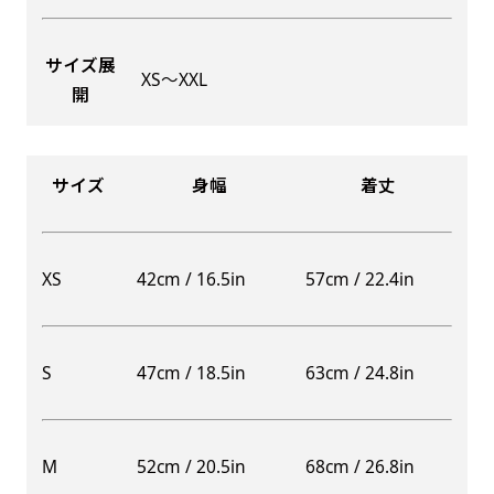
サイズ展
XS〜XXL
開
Aバナー(60x180)
自由入力(180x60以内)
Aバナーは三角の形状を利用することでA面B面2
お好みのサイズで縦幕・横幕の作成が可能です。
種のデザインを楽しむことができます。前からも
長辺が180cm以内、短辺が60cm以内であれば自
サイズ
身幅
着丈
後ろからもアピールができる両面対応のバナーで
由なサイズを指定下さい！
す。
あんな場所こんな場所お好みのサイズでお好みの
A面B面のデザイン変化を楽しんでお客様にアピ
幕の製作をお楽しみください
XS
42cm / 16.5in
57cm / 22.4in
ールするもよし、両面同じデザインでアピールす
（※cm単位での指定でおねがいいたします。）
るもよしです！
S
47cm / 18.5in
63cm / 24.8in
レギュラーのれん
M
52cm / 20.5in
68cm / 26.8in
(180x50)