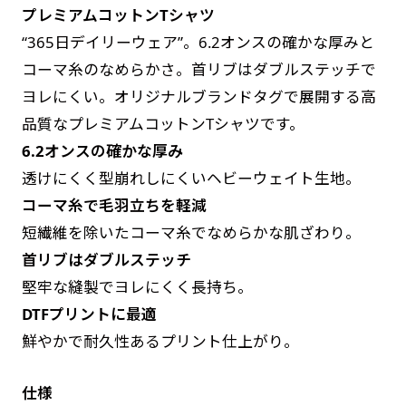
プレミアムコットンTシャツ
す。かわいいい＆おしゃれなのぼりです。台はセ
す。かわいいい＆おしゃれなのぼりです。台はセ
“365日デイリーウェア”。6.2オンスの確かな厚みと
ットでついてます。
ットでついてます。
コーマ糸のなめらかさ。首リブはダブルステッチで
ヨレにくい。オリジナルブランドタグで展開する高
品質なプレミアムコットンTシャツです。
6.2オンスの確かな厚み
透けにくく型崩れしにくいヘビーウェイト生地。
ジャンボ(90x270)
ジャンボ(270x90)
コーマ糸で毛羽立ちを軽減
遠くからでも視認しやすいジャンボサイズです。
遠くからでも視認しやすいジャンボサイズです。
短繊維を除いたコーマ糸でなめらかな肌ざわり。
駐車場などのスペースに余裕がある場所で大々的
駐車場などのスペースに余裕がある場所で大々的
首リブはダブルステッチ
に宣伝できます。
に宣伝できます。
堅牢な縫製でヨレにくく長持ち。
4mまたは5mのポールが必要です。
4mまたは5mのポールが必要です。
DTFプリントに最適
鮮やかで耐久性あるプリント仕上がり。
仕様