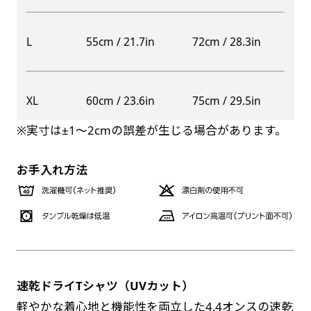
自由入力(60x180以内)
レギュラーのれんは横幕の上部にチチを5か所つ
L
55cm / 21.7in
72cm / 28.3in
お好みのサイズで縦幕・横幕の作成が可能です。
けて疑似的にのれんのような幕をつくります。お
長辺が180cm以内、短辺が60cm以内であれば自
店の入口付近の装飾に是非！
由なサイズを指定下さい！
防炎加工（納期+1営業日）［ +540円 ］
XL
60cm / 23.6in
75cm / 29.5in
あんな場所こんな場所お好みのサイズでお好みの
のぼり旗の防炎加工は、消防法で定められてい
幕の製作をお楽しみください
※実寸は±1〜2cmの誤差が生じる場合があります。
る場所でのぼり旗を使用する際に推奨されてい
（※cm単位での指定でおねがいいたします。）
ます。防炎加工によってのぼり旗が炎に触れても
レギュラースリムのれん
お手入れ方法
(180x30)
燃えにくくなります。（燃えるというより溶け
るに近くなるイメージ）一般的な方法は、旗の
レギュラーのれんスリムは横幕の上部にチチを5
素材に特殊な化学薬品を使用して延焼を抑えま
か所つけて疑似的にのれんのような幕をつくりま
す。
す。
レギュラーのれんとの違いは縦のサイズが異なり
ます。（レギュラーのれん縦50cm／レギュラー
速乾ドライTシャツ（UVカット）
お急ぎ［ +330円 ］
スリムのれん縦30cm）お店の入口付近の装飾に
軽やかな着心地と機能性を両立した4.4オンスの速乾