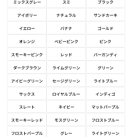
ミックスグレー
スミ
ブラック
感じる場合や、立てる本数を増やしたい場合はこ
感じる場合や、立てる本数を増やしたい場合はこ
1本（2分割）の場合だと
文字のみの名入れが可能です。
弊社よりJPG画像をお送りします。ご確認のお
ちらです。
ちらです。
アイボリー
ナチュラル
サンドカーキ
文字の間にスリットが入ります
返事を頂いたあとに製作開始いたします。
幅が15cm 狭くなっておりスリムな印象を受けま
幅が15cm 狭くなっておりスリムな印象を受けま
上下棒袋縫い
その他
名入れ（要画像確認）［+1,298円］
右棒袋縫い
上棒袋縫い
上下棒袋縫い
イエロー
バナナ
ゴールド
（上のみ）
す。
す。
（上と右）
（上のみ）
（上と下）
デザイン依頼［ +3,998円 ］
弊社よりJPG画像をお送りします。ご確認のお
オレンジ
ベビーピンク
ピンク
※備考欄に要望をお書きください
返事を頂いたあとに製作開始いたします。
ご購入時の案内にそって、デザイン画のファ
スモーキーピンク
レッド
バーガンディ
イルまたは、文章でお知らせください。
ダークブラウン
ライムグリーン
グリーン
ロゴ有り名入れ［ +1,498円］
Aバナー用チチ
タペストリー
その他
加工
（上2下2）
文字だけのぼり［ +1,298円 ］
コンパクト(45x150)
コンパクト(150x45)
アイビーグリーン
セージグリーン
ライトブルー
ご購入時の案内にそって、デザイン画のファ
※パイプ紐付き
※備考欄に要望をお書きください
イルまたは、文章でお知らせください。
ご購入時の案内に沿って、文字をご指定くだ
あまり一般的でないサイズですが最近、注文が増
あまり一般的でないサイズですが最近、注文が増
サックス
ロイヤルブルー
インディゴ
さい。
えてきました。
えてきました。
スレート
ネイビー
マットパープル
ロゴ有り名入れ（要画像確認）［ +1,798
コンビニさんなどで多いです。 お店の外観の邪魔
コンビニさんなどで多いです。 お店の外観の邪魔
円］
になりづらく、狭い範囲で沢山飾れます。
になりづらく、狭い範囲で沢山飾れます。
文字だけのぼり（要画像確認）［ +1,598円
スモーキーレッド
モスグリーン
フロストブルー
］
弊社よりJPG画像をお送りします。ご確認のお
フロストパープル
グレー
ライトグリーン