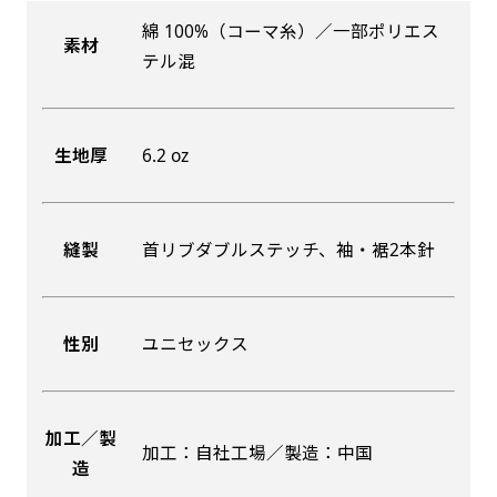
綿 100%（コーマ糸）／一部ポリエス
素材
吊り下げ旗(30x42)
吊り下げ旗(42x30)
テル混
掛け軸のように吊り下げ式にします。上部に棒袋
掛け軸のように吊り下げ式にします。上部に棒袋
作成しパイプを入れてその間に紐を通します。壁
作成しパイプを入れてその間に紐を通します。壁
生地厚
6.2 oz
際の装飾などにとてもお役立ち！
際の装飾などにとてもお役立ち！
縫製
首リブダブルステッチ、袖・裾2本針
布A1ポスター(60x84)
布A1ポスター(84x60)
性別
ユニセックス
のぼりだけでなく、ポスターも作れます。
のぼりだけでなく、ポスターも作れます。
のぼり旗と同じデザインで飾れば宣伝効果UP!
のぼり旗と同じデザインで飾れば宣伝効果UP!
加工／製
加工：自社工場／製造：中国
造