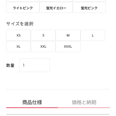
返事を頂いたあとに製作開始いたします。
弊社よりJPG画像をお送りします。ご確認のお
ライトピンク
蛍光イエロー
蛍光ピンク
返事を頂いたあとに製作開始いたします。
デザインアレンジ［ +2,498円 ］
サイズを選択
ハーフ(30x90)
ハーフ(90x30)
デザインの色や文字等が変更いただけます。
XS
S
M
L
店内用です。お客さんの歩行や陳列した商品の邪
店内用です。お客さんの歩行や陳列した商品の邪
魔になりにくいのがポイントです。ハーフ用のポ
魔になりにくいのがポイントです。ハーフ用のポ
XL
XXL
XXXL
ールが必要です。
ールが必要です。
数量
ミニ(10x30)
ミニ(30x10)
商品仕様
価格と納期
台座タイプ・吸盤タイプ・クリップタイプがござ
台座タイプ・吸盤タイプ・クリップタイプがござ
います。レジカウンターや商品棚にぴったりで
います。レジカウンターや商品棚にぴったりで