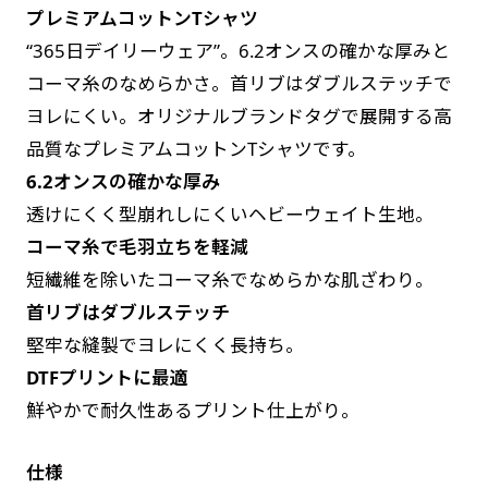
プレミアムコットンTシャツ
す。かわいいい＆おしゃれなのぼりです。台はセ
す。かわいいい＆おしゃれなのぼりです。台はセ
“365日デイリーウェア”。6.2オンスの確かな厚みと
ットでついてます。
ットでついてます。
コーマ糸のなめらかさ。首リブはダブルステッチで
ヨレにくい。オリジナルブランドタグで展開する高
品質なプレミアムコットンTシャツです。
6.2オンスの確かな厚み
透けにくく型崩れしにくいヘビーウェイト生地。
ジャンボ(90x270)
ジャンボ(270x90)
コーマ糸で毛羽立ちを軽減
遠くからでも視認しやすいジャンボサイズです。
遠くからでも視認しやすいジャンボサイズです。
短繊維を除いたコーマ糸でなめらかな肌ざわり。
駐車場などのスペースに余裕がある場所で大々的
駐車場などのスペースに余裕がある場所で大々的
首リブはダブルステッチ
に宣伝できます。
に宣伝できます。
堅牢な縫製でヨレにくく長持ち。
4mまたは5mのポールが必要です。
4mまたは5mのポールが必要です。
DTFプリントに最適
鮮やかで耐久性あるプリント仕上がり。
仕様