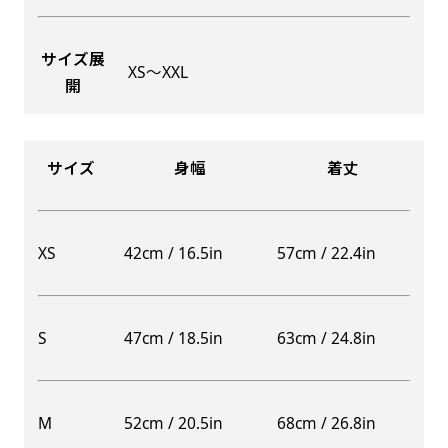
サイズ展
XS〜XXL
開
Aバナー(60x180)
自由入力(180x60以内)
Aバナーは三角の形状を利用することでA面B面2
お好みのサイズで縦幕・横幕の作成が可能です。
種のデザインを楽しむことができます。前からも
長辺が180cm以内、短辺が60cm以内であれば自
サイズ
身幅
着丈
後ろからもアピールができる両面対応のバナーで
由なサイズを指定下さい！
す。
あんな場所こんな場所お好みのサイズでお好みの
A面B面のデザイン変化を楽しんでお客様にアピ
幕の製作をお楽しみください
XS
42cm / 16.5in
57cm / 22.4in
ールするもよし、両面同じデザインでアピールす
（※cm単位での指定でおねがいいたします。）
るもよしです！
S
47cm / 18.5in
63cm / 24.8in
レギュラーのれん
M
52cm / 20.5in
68cm / 26.8in
(180x50)