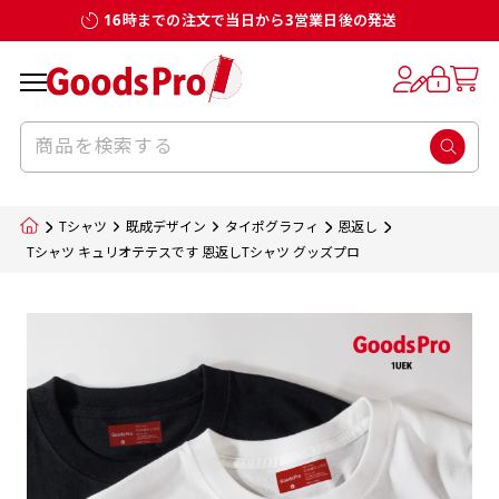
16時までの注文で当日から3営業日後の発送
お客様からのデータ入稿でのぼり旗を製作
既製デザイン
デザイン方向
チチについて
のぼり旗のチチについて
補強縫製って何？
スリット（切り込み）加工とは？
生地の種類
サイズ一覧
サイズ一覧
する場合
デザイン変更なしでのご注文となります。
のぼり旗のデザインをする際に、考えると良
既製品のサイズについては以下のサイズ表の通
既製品のサイズについては以下のサイズ表の通
一般的にはチチの位置はのぼり旗に対して上
一般的にはチチの位置はのぼり旗に対して上
補強縫製とはヒートカッター（熱で焼き切る
スリット（切り込み）を入れることで横幕が
入稿いただくデータは基本的にイラストレー
既製デザインとは当社グッズプロがオリジナ
いのがデザイン方向です。
り様々なサイズに対応しております。
り様々なサイズに対応しております。
辺３か所左辺５か所になります。のぼり旗を
辺３か所左辺５か所になります。のぼり旗を
カッター）を使用して、のぼり旗自体の強度
分割されているようにみせます。
ター形式のデータまたはフォトショップ形式
ルで製品デザインをしたデザインそのものを
のぼり旗のデザインとしては基本的に左側と
お客様オリジナルサイズで製作をしたい場合
お客様オリジナルサイズで製作をしたい場合
ポールに通す際には上辺２か所に対してチチ
ポールに通す際には上辺２か所に対してチチ
をあげるために折り返し縫いをすることで風
疑似的にのれんのように見せるための加工手
Tシャツ
既成デザイン
タイポグラフィ
恩返し
のデータとさせていただいております。
指します。当グッズプロで販売として取り扱っ
上側にポールを通すミミ（業界用語でチチと
につきましてはお気軽にご相談ください。
につきましてはお気軽にご相談ください。
が左右どちらでものぼり旗自体をポールにく
が左右どちらでものぼり旗自体をポールにく
の影響を受けやすい四辺の強度を増す加工で
法です。
Tシャツ キュリオテテスです 恩返しTシャツ グッズプロ
jpgデータ等の画像データを貼り付ける際には
ているあらゆるのぼり旗のデザインがそれに
呼びます）が縫いつけてあるのが一般的です。
くりつけることは可能です。
くりつけることは可能です。
す。
ただし、布の性質上、必ず印刷サイズのズレな
ただし、布の性質上、必ず印刷サイズのズレな
注意が必要です。画像解像度を考慮して作成
該当いたします。既製のデザインを応用して自
ただ、お客様の飾り付けたい場所の風向きを
各辺のおおむね3～5ｍｍ程度を折り返し、縫
どは発生します（熱処理する際に生地が伸び縮
どは発生します（熱処理する際に生地が伸び縮
いただく必要があります。（概ね原寸サイズ
1本（2分割）
みする都合や・最終的なカットをする際の都合
みする都合や・最終的なカットをする際の都合
で解像度200dp以上必要です）当社の取り扱
分だけののぼり旗をつくりたい！などのデザ
少し考えると
い糸を走らせて補強します。加工をすることで
棒袋縫い加工
棒袋縫い加工
内容
個数
単価
金額
［ +33円 ］
など）のでサイズの指定につきましてはｍｍ単
など）のでサイズの指定につきましてはｍｍ単
いの規格サイズにつきましてはデザインテン
イン改造や既製デザインに自分たちの団体の
もしかしたら左側と上についているよりも右
のぼり旗の１辺～４辺は折り返し加工されま
ポンジ（一般）
生地のふちを大きく棒袋状に縫いこみポール
生地のふちを大きく棒袋状に縫いこみポール
位は不可となります。最終的なサイズも多少の
位は不可となります。最終的なサイズも多少の
プレートの用意がありますので、ご購入後マ
¥0
名前入れや会社のロゴなどを挿入するなどの
側と上についていた方が良いと思うかもしれ
すのでその部分のホツレや裂けてしまうこと
合計金額
（税込）
ズレ5ｍｍ程度は起きる可能性があります。
ズレ5ｍｍ程度は起きる可能性があります。
一般的なのぼり旗の生地はポンジといわれる
イページの「購入履歴」よりダウンロードし
を通す筒をつくります。ポール自体を包み込
を通す筒をつくります。ポール自体を包み込
相談もお請けしております。
ません。
を防止する効果があります。
てご利用くださいませ。
2本（3分割）
厚みが約0.14ｍｍのとても薄い生地を使用し
むため、耐久性があがり、デザインがより目
むため、耐久性があがり、デザインがより目
カートに入れる
風向きを考えながらチチの向きを決めてから
［ +66円 ］
ます。
棒袋縫いの場合、補強が無償で付いてきます。