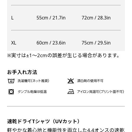
自由入力(60x180以内)
レギュラーのれんは横幕の上部にチチを5か所つ
L
55cm / 21.7in
72cm / 28.3in
お好みのサイズで縦幕・横幕の作成が可能です。
けて疑似的にのれんのような幕をつくります。お
長辺が180cm以内、短辺が60cm以内であれば自
店の入口付近の装飾に是非！
由なサイズを指定下さい！
防炎加工（納期+1営業日）［ +540円 ］
XL
60cm / 23.6in
75cm / 29.5in
あんな場所こんな場所お好みのサイズでお好みの
のぼり旗の防炎加工は、消防法で定められてい
幕の製作をお楽しみください
※実寸は±1〜2cmの誤差が生じる場合があります。
る場所でのぼり旗を使用する際に推奨されてい
（※cm単位での指定でおねがいいたします。）
ます。防炎加工によってのぼり旗が炎に触れても
レギュラースリムのれん
お手入れ方法
(180x30)
燃えにくくなります。（燃えるというより溶け
るに近くなるイメージ）一般的な方法は、旗の
レギュラーのれんスリムは横幕の上部にチチを5
素材に特殊な化学薬品を使用して延焼を抑えま
か所つけて疑似的にのれんのような幕をつくりま
す。
す。
レギュラーのれんとの違いは縦のサイズが異なり
ます。（レギュラーのれん縦50cm／レギュラー
速乾ドライTシャツ（UVカット）
お急ぎ［ +330円 ］
スリムのれん縦30cm）お店の入口付近の装飾に
軽やかな着心地と機能性を両立した4.4オンスの速乾