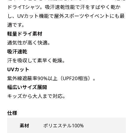
お急ぎは翌営業日発送（基本12時締め切り)枚数
是非！
ドライTシャツ。吸汗速乾性能で汗をすばやく乾か
によって対応できない場合、ギリギリでも対応
し、UVカット機能で屋外スポーツやイベントにも最
できる場合もあります。防炎加工、トロピカル
適です。
生地は対応不可です。
軽量ドライ素材
通気性が高く快適。
吸汗速乾
汗を吸収して素早く乾燥。
UVカット
紫外線遮蔽率90%以上（UPF20相当）。
幅広いサイズ展開
キッズから大人まで対応。
仕様
素材
ポリエステル100%