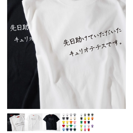
お客様自身でオリジナルのサイズで製作する
立ちます。
立ちます。
デザインをするとどの方向でデザインをする
名入れについて
場合につきましてはご希望の仕上がりサイズ
のぼり旗製作で一番良く使用される生地で
カーブ形状の特殊なのぼり旗にも適合する加
カーブ形状の特殊なのぼり旗にも適合する加
に対して四辺（すべての辺をプラス10ｍｍ）
と良いかひらめくかもしれません。デザイン
す。生地の厚みが薄く、裏側にインクが浸透
当社の既製のぼり旗に対してお客様の任意の
工方法となります。
工方法となります。
側辺補強縫製
3本（4分割）
したサイズで製作ください。（重要な情報な
の方向性につきましてはお客様の好みもあり
しやすい生地です。
テキストや企業情報・お店情報などを埋め込
［ +38円 ］
［ +99円 ］
どについては仕上がりサイズから四辺内側に
ますので、見られる方（お客様）ができる限
20ｍｍ程度内側の範囲内でデザイン校正して
むことができます。ご購入時にご希望の店舗
ハトメ加工
ハトメ加工
り反転したデザインをみるよりも正像でみら
ください）
名などをご記載ください。専任のデザイナー
ハトメ（鳩目）とは、革や布などに開けた穴
ハトメ（鳩目）とは、革や布などに開けた穴
れるデザインを提供したいかと思いますので
4本（5分割）
がバッチリデザインします。書体などのご指
を補強するために取り付けるリングです。壁
を補強するために取り付けるリングです。壁
その辺を参考にするとよいかもしれません。
［ +132円 ］
当社の既製デザインを利用してのぼり旗を
定がなければ、のぼりのイメージに最適のフ
L字補強縫製
側にロープなどで固定して、突風で倒れること
側にロープなどで固定して、突風で倒れること
製作したい場合
［ +38円 ］
ォントを使用します。基本的にのぼりの下部
も風向きによってずっと裏向きになってしまう
も風向きによってずっと裏向きになってしまう
のぼり旗の改造プランとなりますので改造の
にショップ名、社名、電話番号が入ります。
チチのついてない長辺・
いこともありません。
いこともありません。
【注意点】
程度によってデザイン加工費用が発生いたし
データをお送りいただけましたらロゴの印刷
短辺を補強縫製します
スリット（切り込み）は均等割りを意識して
ます。
も出来ます。
レギュラー(60x180)
レギュラー(180x60)
カットラインを入れます。
トロピカル（納期+1営業日）
詳細は
ください。
お問い合わせ
お客様が納得するまで何度でもデザインの修
三辺補強
デザインや絵柄をスリット加工時にカットす
［ +299円 ］
［ +48円 ］
正をしますので、初めての方でもお気軽にご
よく見かける一般的なのぼり旗のサイズです。
よく見かける一般的なのぼり旗のサイズです。
る場合があります。
ほとんどのポールや注水台に使用できます。
ほとんどのポールや注水台に使用できます。
ワンランク厚手のトロピカル（生地の厚みが
相談ください。
リピート
チチのついてない長辺・
上チチ
上下チチ
左右チチ