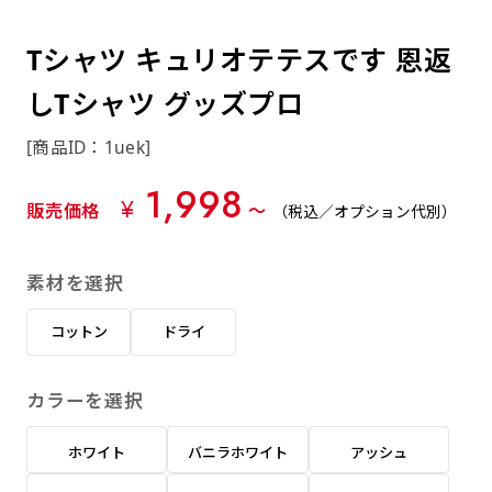
約0.2ｍｍ）。生地が重くなる分、耐久性が上
上下短辺を補強縫製しま
上左チチ
上右チチ
上チチ
（上のみ）
（上と下）
（左右）
あまりに大きな変更が何度もある場合はお断り
例
ショッピングカートページの備考欄に「以前
（上と左）
（上と右）
（上のみ）
がります。
す
する場合があります。
つくった、◯◯のぼり」の様に曖昧でも構い
Tシャツ キュリオテテスです 恩返
ポンジをやや厚くした生地です。ポンジと比
四辺補強
印刷工程に入った場合はいかなる場合もキャン
ません。
べると約2倍の厚みがあります。タペストリー
しTシャツ グッズプロ
［ +58円 ］
セル不可となります。
やバナーなどの製作によく利用します。
上左右チチ
上下左右
のぼり旗の四辺すべてを
ショート(60x150)
ショート(150x60)
[商品ID：1uek]
チチ無し
上下チチ
左右チチ
上左右チチ
リピート（要画像確認）［ +298円 ］
（上と左右）
（四辺にチチ）
補強縫製します
（上と下）
（左右）
（上と左右）
1,998
幅は標準サイズですが高さが30cm 低いです。
幅は標準サイズですが高さが30cm 低いです。
弊社よりJPG画像をお送りします。ご確認のお
¥
販売価格
〜
（税込／オプション代別）
近距離の歩行者や、特に女性の目線を意識したい
近距離の歩行者や、特に女性の目線を意識したい
返事を頂いたあとに製作開始いたします。
2本（3分割）の場合だと
場合はこちらがお勧めです。
場合はこちらがお勧めです。
素材を選択
文字の上からカットされます
ハトメ四隅
ハトメ上2つ
ハトメ上3つ
上下左右
入稿（AI／PSD）
（+1営業日）
（+1営業日）
（+1営業日）
チチ無し
ハトメ四隅
（四辺にチチ）
コットン
ドライ
購入時の案内に沿って入稿してください。［
対応ファイル：AI／PSDファイル ］
カラーを選択
スリム(45x180)
スリム(180x45)
ハトメ上4つ
ハトメ上下4つ
上棒袋縫い
左棒袋縫い
上左チチと
上右チチと
入稿（AI／PSD）（要画像確認）［ +298円
（+1営業日）
（+1営業日）
（上のみ）
ホワイト
バニラホワイト
アッシュ
ハトメ右下
ハトメ左下
（上と左）
名入れ［+999円］
］
飾る場所に対して、標準サイズでは大きすぎると
飾る場所に対して、標準サイズでは大きすぎると