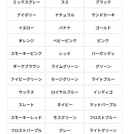
ミックスグレー
スミ
ブラック
感じる場合や、立てる本数を増やしたい場合はこ
感じる場合や、立てる本数を増やしたい場合はこ
1本（2分割）の場合だと
文字のみの名入れが可能です。
弊社よりJPG画像をお送りします。ご確認のお
ちらです。
ちらです。
アイボリー
ナチュラル
サンドカーキ
文字の間にスリットが入ります
返事を頂いたあとに製作開始いたします。
幅が15cm 狭くなっておりスリムな印象を受けま
幅が15cm 狭くなっておりスリムな印象を受けま
上下棒袋縫い
その他
名入れ（要画像確認）［+1,298円］
右棒袋縫い
上棒袋縫い
上下棒袋縫い
イエロー
バナナ
ゴールド
（上のみ）
す。
す。
（上と右）
（上のみ）
（上と下）
デザイン依頼［ +3,998円 ］
弊社よりJPG画像をお送りします。ご確認のお
オレンジ
ベビーピンク
ピンク
※備考欄に要望をお書きください
返事を頂いたあとに製作開始いたします。
ご購入時の案内にそって、デザイン画のファ
スモーキーピンク
レッド
バーガンディ
イルまたは、文章でお知らせください。
ダークブラウン
ライムグリーン
グリーン
ロゴ有り名入れ［ +1,498円］
Aバナー用チチ
タペストリー
その他
加工
（上2下2）
文字だけのぼり［ +1,298円 ］
コンパクト(45x150)
コンパクト(150x45)
アイビーグリーン
セージグリーン
ライトブルー
ご購入時の案内にそって、デザイン画のファ
※パイプ紐付き
※備考欄に要望をお書きください
イルまたは、文章でお知らせください。
ご購入時の案内に沿って、文字をご指定くだ
あまり一般的でないサイズですが最近、注文が増
あまり一般的でないサイズですが最近、注文が増
サックス
ロイヤルブルー
インディゴ
さい。
えてきました。
えてきました。
スレート
ネイビー
マットパープル
ロゴ有り名入れ（要画像確認）［ +1,798
コンビニさんなどで多いです。 お店の外観の邪魔
コンビニさんなどで多いです。 お店の外観の邪魔
円］
になりづらく、狭い範囲で沢山飾れます。
になりづらく、狭い範囲で沢山飾れます。
文字だけのぼり（要画像確認）［ +1,598円
スモーキーレッド
モスグリーン
フロストブルー
］
弊社よりJPG画像をお送りします。ご確認のお
フロストパープル
グレー
ライトグリーン