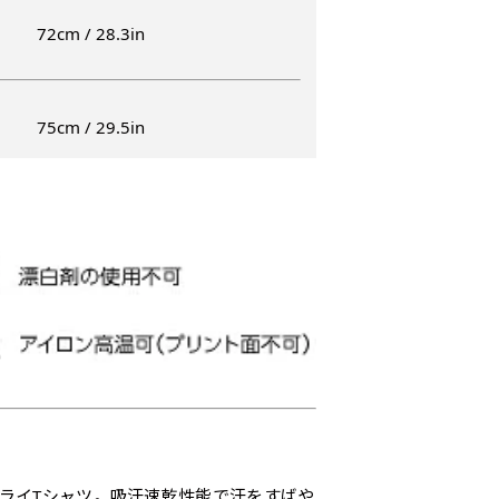
）
72cm / 28.3in
入稿してください。［ 対応ファイル：AI／PSDファイル ］
ショート(150x60)
スリム(180x45)
コ
75cm / 29.5in
）（要画像確認）［ +298円 ］
ショート(60x150)
スリム(45x180)
コ
をお送りします。ご確認のお返事を頂いたあとに製作開始いたしま
幅は標準サイズですが高さが
飾る場所に対して、標準サイ
あまり
幅は標準サイズですが高さが
飾る場所に対して、標準サイ
あまり
298円］
0cm 低いです。
ズでは大きすぎると感じる場
すが最
0cm 低いです。
ズでは大きすぎると感じる場
すが最
ます。ご確認のお返事を頂いたあとに製作開始いたします。
近距離の歩行者や、特に女性
合や、立てる本数を増やした
した。
近距離の歩行者や、特に女性
合や、立てる本数を増やした
した。
,998円 ］
の目線を意識したい場合はこ
い場合はこちらです。
コンビ
の目線を意識したい場合はこ
い場合はこちらです。
コンビ
って、デザイン画のファイルまたは、文章でお知らせください。
ちらがお勧めです。
幅が15cm 狭くなっておりス
す。 
ちらがお勧めです。
幅が15cm 狭くなっておりス
す。 
円］
リムな印象を受けます。
づらく
リムな印象を受けます。
づらく
イン画のファイルまたは、文章でお知らせください。
ます。
ます。
1,298円 ］
って、文字をご指定ください。
［ +1,798円］
ドライTシャツ。吸汗速乾性能で汗をすばや