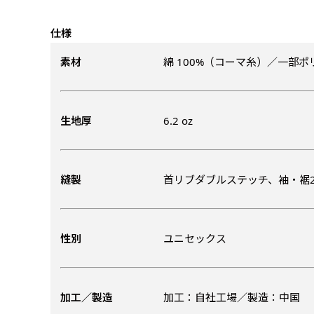
仕様
素材
綿 100%（コーマ糸）／一部
生地厚
6.2 oz
チチについて
のぼり旗のチチについて
補強縫製って何？
既製デザイン
デザイン方向
お客様からのデ
スリッ
一般的にはチチの位置はのぼり
一般的にはチチの位置はのぼり
補強縫製とはヒートカッター（
既製品のサイズについては以下
既製品のサイズについては以下
デザイン変更なしでのご注文と
のぼり旗のデザインをする際に
縫製
首リブダブルステッチ、袖・裾
入稿いただくデー
して上辺３か所左辺５か所にな
して上辺３か所左辺５か所にな
ることで風の影響を受けやすい
お客様オリジナルサイズで製作
お客様オリジナルサイズで製作
せていただいてお
既製デザインとは当社グッズプ
のぼり旗のデザインとしては基
す。のぼり旗をポールに通す際
す。のぼり旗をポールに通す際
各辺のおおむね3～5ｍｍ程度
ただし、布の性質上、必ず印刷
ただし、布の性質上、必ず印刷
して取り扱っているあらゆるの
一般的です。ただ、お客様の飾
jpgデータ等の
防炎加工（納期+
辺２か所に対してチチが左右ど
辺２か所に対してチチが左右ど
し加工されますのでその部分の
都合など）のでサイズの指定に
都合など）のでサイズの指定に
があります。（概
をつくりたい！などのデザイン
もしかしたら左側と上について
性別
ユニセックス
ます。
ます。
ものぼり旗自体をポールにくく
ものぼり旗自体をポールにくく
棒袋縫いの場合、補強が無償で
てはデザインテン
のぼり旗の防炎加
お請けしております。
風向きを考えながらチチの向き
ることは可能です。
ることは可能です。
ドしてご利用くだ
防炎加工によって
ん。デザインの方向性につきま
1本（2分割）
お客様自身でオリ
るイメージ）一般
をみるよりも正像でみられるデ
［ +33円 ］
加工／製造
加工：自社工場／製造：中国
（すべての辺をプ
名入れについて