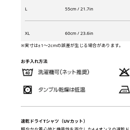
入稿（AI／PSD
L
55cm / 21.7in
購入時の案内に沿って
名入れ［+999円］
文字のみの名入れが可能です。
レギュラー(180x60)
XL
60cm / 23.6in
入稿（AI／PSD
レギュラー(60x180)
※実寸は±1〜2cmの誤差が生じる場合があります。
弊社よりJPG画像
よく見かける一般的なのぼり
よく見かける一般的なのぼり
名入れ（要画像確認）［+1,
旗のサイズです。
3
旗のサイズです。
3
お手入れ方法
弊社よりJPG画像をお送りし
ほとんどのポールや注水台に
ほとんどのポールや注水台に
デザイン依頼［ +3
使用できます。
使用できます。
ご購入時の案内にそ
ロゴ有り名入れ［ +1,498
ご購入時の案内にそって、デザ
文字だけのぼり［ +
ご購入時の案内に沿
ロゴ有り名入れ（要画像確認）
速乾ドライTシャツ（UVカット）
軽やかな着心地と機能性を両立した4.4オンスの速乾