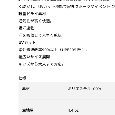
弊社よりJPG画像をお送りし
文字だけのぼり（要
く乾かし、UVカット機能で屋外スポーツやイベントに
ハーフ(90x30)
ハーフ(30x90)
軽量ドライ素材
弊社よりJPG画像
通気性が高く快適。
デザインアレンジ［ +2,49
店内用です。お客さんの歩行
店内用です。お客さんの歩行
吸汗速乾
デザインの色や文字等が変更い
や陳列した商品の邪魔になり
や陳列した商品の邪魔になり
汗を吸収して素早く乾燥。
にくいのがポイントです。ハ
にくいのがポイントです。ハ
UVカット
ーフ用のポールが必要です。
ーフ用のポールが必要です。
紫外線遮蔽率90%以上（UPF20相当）。
幅広いサイズ展開
キッズから大人まで対応。
仕様
素材
ポリエステル100%
布A1ポスター(84x60)
布A1ポスター(60x84)
生地厚
4.4 oz