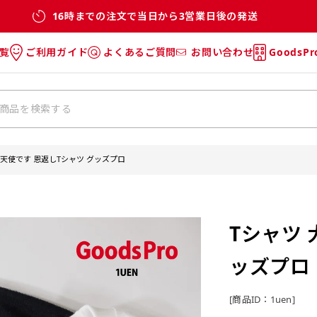
16時までの注文で当日から3営業日後の発送
覧
ご利用ガイド
よくあるご質問
お問い合わせ
GoodsP
のぼり
のぼりのご利用ガイド
のぼりのよくあるご質問
タオル
Tシャツのご利用ガイド
Tシャツのよくあるご質問
チ・巾着
垂幕
大天使です 恩返しTシャツ グッズプロ
リー
バッグ
Tシャツ 
ッズプロ
[商品ID：1uen]