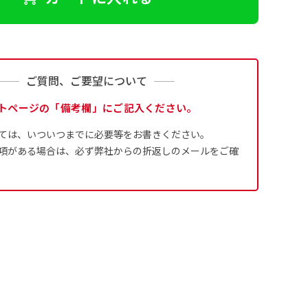
ご質問、ご要望について
トページの「備考欄」にご記入ください。
ては、いついつまでに必要等をお書きください。
項がある場合は、必ず弊社からの折返しのメールをご確
ます。
るために折り返し縫いをす
は、革や布などに開
は、革や布などに開
式のデータとさ
ために取り付けるリ
ために取り付けるリ
す。当グッズプロで販売と
す）が縫いつけてあるのが
り旗の１辺～４辺は折り返
ープなどで固定し
ープなどで固定し
合や・最終的なカットをする際の
合や・最終的なカットをする際の
用して自分だけののぼり旗
成いただく必要
ことも風向きによっ
ことも風向きによっ
5ｍｍ程度は起きる可能性があり
5ｍｍ程度は起きる可能性があり
イズにつきまし
どを挿入するなどの相談も
。
なってしまういこと
なってしまういこと
よりダウンロー
奨されています。
かひらめくかもしれませ
り溶けるに近くな
きる限り反転したデザイン
4本（5分割）
ズに対して四辺
す。
かもしれません。
［ +132円 ］
は仕上がりサイ