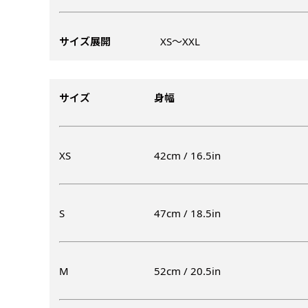
ズから四辺内側に
ポ
【注意点
当社の既製のぼり旗に対してお
お急ぎ［ +330
とができます。ご購入時にご希
サイズ展開
XS〜XXL
一般的なのぼり旗
上チチ
上下チチ
当社の既製デザ
お急ぎは翌営業日
リデザインします。書体などの
上左チチ
上右チチ
（上のみ）
（上と下
みが約0.14ｍｍ
（上と左）
（上と右
場合もあります。
します。基本的にのぼりの下部
のぼり旗の改造プラ
す。
例
だけましたらロゴの印刷も出来
サイズ
身幅
詳細は
お問い合わせ
のぼり旗製作で一
側辺補強縫製
お客様が納得するまで何度でも
生地の厚みが薄く
［ +38円 ］
ください。
い生地です。
リピート
ハトメ四隅
ハトメ上2
XS
42cm / 16.5in
チ
あまりに大きな変更が何度もあ
上下左右
チチ無し
（+1営業日）
（+1営業日
（四辺にチチ）
辺
印刷工程に入った場合はいかな
ショッピングカート
S
47cm / 18.5in
リピート（要画像確
上下棒袋縫い
その他
弊社よりJPG画像
右棒袋縫い
上棒袋縫
（上のみ）
M
52cm / 20.5in
（上と右）
（上のみ
※備考欄に要