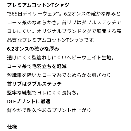
プレミアムコットンTシャツ
す。かわいいい＆おしゃれなのぼりです。台はセ
す。かわいいい＆おしゃれなのぼりです。台はセ
“365日デイリーウェア”。6.2オンスの確かな厚みと
ットでついてます。
ットでついてます。
コーマ糸のなめらかさ。首リブはダブルステッチで
ヨレにくい。オリジナルブランドタグで展開する高
品質なプレミアムコットンTシャツです。
6.2オンスの確かな厚み
透けにくく型崩れしにくいヘビーウェイト生地。
ジャンボ(90x270)
ジャンボ(270x90)
コーマ糸で毛羽立ちを軽減
遠くからでも視認しやすいジャンボサイズです。
遠くからでも視認しやすいジャンボサイズです。
短繊維を除いたコーマ糸でなめらかな肌ざわり。
駐車場などのスペースに余裕がある場所で大々的
駐車場などのスペースに余裕がある場所で大々的
首リブはダブルステッチ
に宣伝できます。
に宣伝できます。
堅牢な縫製でヨレにくく長持ち。
4mまたは5mのポールが必要です。
4mまたは5mのポールが必要です。
DTFプリントに最適
鮮やかで耐久性あるプリント仕上がり。
仕様