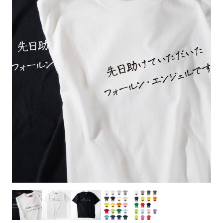
お客様自身でオリジナルのサイズで製作する
立ちます。
立ちます。
デザインをするとどの方向でデザインをする
名入れについて
場合につきましてはご希望の仕上がりサイズ
のぼり旗製作で一番良く使用される生地で
カーブ形状の特殊なのぼり旗にも適合する加
カーブ形状の特殊なのぼり旗にも適合する加
に対して四辺（すべての辺をプラス10ｍｍ）
と良いかひらめくかもしれません。デザイン
す。生地の厚みが薄く、裏側にインクが浸透
当社の既製のぼり旗に対してお客様の任意の
工方法となります。
工方法となります。
側辺補強縫製
3本（4分割）
したサイズで製作ください。（重要な情報な
の方向性につきましてはお客様の好みもあり
しやすい生地です。
テキストや企業情報・お店情報などを埋め込
［ +38円 ］
［ +99円 ］
どについては仕上がりサイズから四辺内側に
ますので、見られる方（お客様）ができる限
20ｍｍ程度内側の範囲内でデザイン校正して
むことができます。ご購入時にご希望の店舗
ハトメ加工
ハトメ加工
り反転したデザインをみるよりも正像でみら
ください）
名などをご記載ください。専任のデザイナー
ハトメ（鳩目）とは、革や布などに開けた穴
ハトメ（鳩目）とは、革や布などに開けた穴
れるデザインを提供したいかと思いますので
4本（5分割）
がバッチリデザインします。書体などのご指
を補強するために取り付けるリングです。壁
を補強するために取り付けるリングです。壁
その辺を参考にするとよいかもしれません。
［ +132円 ］
当社の既製デザインを利用してのぼり旗を
定がなければ、のぼりのイメージに最適のフ
L字補強縫製
側にロープなどで固定して、突風で倒れること
側にロープなどで固定して、突風で倒れること
製作したい場合
［ +38円 ］
ォントを使用します。基本的にのぼりの下部
も風向きによってずっと裏向きになってしまう
も風向きによってずっと裏向きになってしまう
のぼり旗の改造プランとなりますので改造の
にショップ名、社名、電話番号が入ります。
チチのついてない長辺・
いこともありません。
いこともありません。
【注意点】
程度によってデザイン加工費用が発生いたし
データをお送りいただけましたらロゴの印刷
短辺を補強縫製します
スリット（切り込み）は均等割りを意識して
ます。
も出来ます。
レギュラー(60x180)
レギュラー(180x60)
カットラインを入れます。
トロピカル（納期+1営業日）
詳細は
ください。
お問い合わせ
お客様が納得するまで何度でもデザインの修
三辺補強
デザインや絵柄をスリット加工時にカットす
［ +299円 ］
［ +48円 ］
正をしますので、初めての方でもお気軽にご
よく見かける一般的なのぼり旗のサイズです。
よく見かける一般的なのぼり旗のサイズです。
る場合があります。
ほとんどのポールや注水台に使用できます。
ほとんどのポールや注水台に使用できます。
ワンランク厚手のトロピカル（生地の厚みが
相談ください。
リピート
チチのついてない長辺・
上チチ
上下チチ
左右チチ