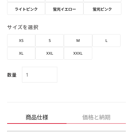
返事を頂いたあとに製作開始いたします。
弊社よりJPG画像をお送りします。ご確認のお
ライトピンク
蛍光イエロー
蛍光ピンク
返事を頂いたあとに製作開始いたします。
デザインアレンジ［ +2,498円 ］
サイズを選択
ハーフ(30x90)
ハーフ(90x30)
デザインの色や文字等が変更いただけます。
XS
S
M
L
店内用です。お客さんの歩行や陳列した商品の邪
店内用です。お客さんの歩行や陳列した商品の邪
魔になりにくいのがポイントです。ハーフ用のポ
魔になりにくいのがポイントです。ハーフ用のポ
XL
XXL
XXXL
ールが必要です。
ールが必要です。
数量
ミニ(10x30)
ミニ(30x10)
商品仕様
価格と納期
台座タイプ・吸盤タイプ・クリップタイプがござ
台座タイプ・吸盤タイプ・クリップタイプがござ
います。レジカウンターや商品棚にぴったりで
います。レジカウンターや商品棚にぴったりで