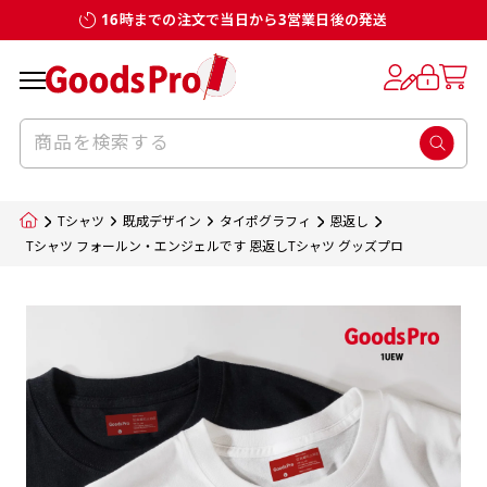
16時までの注文で当日から3営業日後の発送
お客様からのデータ入稿でのぼり旗を製作
既製デザイン
デザイン方向
チチについて
のぼり旗のチチについて
補強縫製って何？
スリット（切り込み）加工とは？
生地の種類
サイズ一覧
サイズ一覧
する場合
デザイン変更なしでのご注文となります。
のぼり旗のデザインをする際に、考えると良
既製品のサイズについては以下のサイズ表の通
既製品のサイズについては以下のサイズ表の通
一般的にはチチの位置はのぼり旗に対して上
一般的にはチチの位置はのぼり旗に対して上
補強縫製とはヒートカッター（熱で焼き切る
スリット（切り込み）を入れることで横幕が
入稿いただくデータは基本的にイラストレー
既製デザインとは当社グッズプロがオリジナ
いのがデザイン方向です。
り様々なサイズに対応しております。
り様々なサイズに対応しております。
辺３か所左辺５か所になります。のぼり旗を
辺３か所左辺５か所になります。のぼり旗を
カッター）を使用して、のぼり旗自体の強度
分割されているようにみせます。
ター形式のデータまたはフォトショップ形式
ルで製品デザインをしたデザインそのものを
のぼり旗のデザインとしては基本的に左側と
お客様オリジナルサイズで製作をしたい場合
お客様オリジナルサイズで製作をしたい場合
ポールに通す際には上辺２か所に対してチチ
ポールに通す際には上辺２か所に対してチチ
をあげるために折り返し縫いをすることで風
疑似的にのれんのように見せるための加工手
Tシャツ
既成デザイン
タイポグラフィ
恩返し
のデータとさせていただいております。
指します。当グッズプロで販売として取り扱っ
上側にポールを通すミミ（業界用語でチチと
につきましてはお気軽にご相談ください。
につきましてはお気軽にご相談ください。
が左右どちらでものぼり旗自体をポールにく
が左右どちらでものぼり旗自体をポールにく
の影響を受けやすい四辺の強度を増す加工で
法です。
Tシャツ フォールン・エンジェルです 恩返しTシャツ グッズプロ
jpgデータ等の画像データを貼り付ける際には
ているあらゆるのぼり旗のデザインがそれに
呼びます）が縫いつけてあるのが一般的です。
くりつけることは可能です。
くりつけることは可能です。
す。
ただし、布の性質上、必ず印刷サイズのズレな
ただし、布の性質上、必ず印刷サイズのズレな
注意が必要です。画像解像度を考慮して作成
該当いたします。既製のデザインを応用して自
ただ、お客様の飾り付けたい場所の風向きを
各辺のおおむね3～5ｍｍ程度を折り返し、縫
どは発生します（熱処理する際に生地が伸び縮
どは発生します（熱処理する際に生地が伸び縮
いただく必要があります。（概ね原寸サイズ
1本（2分割）
みする都合や・最終的なカットをする際の都合
みする都合や・最終的なカットをする際の都合
で解像度200dp以上必要です）当社の取り扱
分だけののぼり旗をつくりたい！などのデザ
少し考えると
い糸を走らせて補強します。加工をすることで
棒袋縫い加工
棒袋縫い加工
内容
個数
単価
金額
［ +33円 ］
など）のでサイズの指定につきましてはｍｍ単
など）のでサイズの指定につきましてはｍｍ単
いの規格サイズにつきましてはデザインテン
イン改造や既製デザインに自分たちの団体の
もしかしたら左側と上についているよりも右
のぼり旗の１辺～４辺は折り返し加工されま
ポンジ（一般）
生地のふちを大きく棒袋状に縫いこみポール
生地のふちを大きく棒袋状に縫いこみポール
位は不可となります。最終的なサイズも多少の
位は不可となります。最終的なサイズも多少の
プレートの用意がありますので、ご購入後マ
¥0
名前入れや会社のロゴなどを挿入するなどの
側と上についていた方が良いと思うかもしれ
すのでその部分のホツレや裂けてしまうこと
合計金額
（税込）
ズレ5ｍｍ程度は起きる可能性があります。
ズレ5ｍｍ程度は起きる可能性があります。
一般的なのぼり旗の生地はポンジといわれる
イページの「購入履歴」よりダウンロードし
を通す筒をつくります。ポール自体を包み込
を通す筒をつくります。ポール自体を包み込
相談もお請けしております。
ません。
を防止する効果があります。
てご利用くださいませ。
2本（3分割）
厚みが約0.14ｍｍのとても薄い生地を使用し
むため、耐久性があがり、デザインがより目
むため、耐久性があがり、デザインがより目
カートに入れる
風向きを考えながらチチの向きを決めてから
［ +66円 ］
ます。
棒袋縫いの場合、補強が無償で付いてきます。