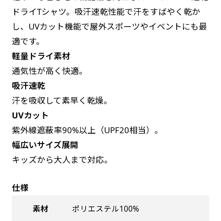
お急ぎは翌営業日発送（基本12時締め切り)枚数
是非！
ドライTシャツ。吸汗速乾性能で汗をすばやく乾か
によって対応できない場合、ギリギリでも対応
し、UVカット機能で屋外スポーツやイベントにも最
できる場合もあります。防炎加工、トロピカル
適です。
生地は対応不可です。
軽量ドライ素材
通気性が高く快適。
吸汗速乾
汗を吸収して素早く乾燥。
UVカット
紫外線遮蔽率90%以上（UPF20相当）。
幅広いサイズ展開
キッズから大人まで対応。
仕様
素材
ポリエステル100%