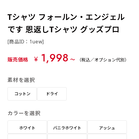
約0.2ｍｍ）。生地が重くなる分、耐久性が上
上下短辺を補強縫製しま
上左チチ
上右チチ
上チチ
（上のみ）
（上と下）
（左右）
あまりに大きな変更が何度もある場合はお断り
例
ショッピングカートページの備考欄に「以前
（上と左）
（上と右）
（上のみ）
がります。
す
する場合があります。
つくった、◯◯のぼり」の様に曖昧でも構い
Tシャツ フォールン・エンジェル
ポンジをやや厚くした生地です。ポンジと比
四辺補強
印刷工程に入った場合はいかなる場合もキャン
ません。
べると約2倍の厚みがあります。タペストリー
です 恩返しTシャツ グッズプロ
［ +58円 ］
セル不可となります。
やバナーなどの製作によく利用します。
上左右チチ
上下左右
のぼり旗の四辺すべてを
ショート(60x150)
ショート(150x60)
[商品ID：1uew]
チチ無し
上下チチ
左右チチ
上左右チチ
リピート（要画像確認）［ +298円 ］
（上と左右）
（四辺にチチ）
補強縫製します
（上と下）
（左右）
（上と左右）
1,998
幅は標準サイズですが高さが30cm 低いです。
幅は標準サイズですが高さが30cm 低いです。
弊社よりJPG画像をお送りします。ご確認のお
¥
販売価格
〜
（税込／オプション代別）
近距離の歩行者や、特に女性の目線を意識したい
近距離の歩行者や、特に女性の目線を意識したい
返事を頂いたあとに製作開始いたします。
2本（3分割）の場合だと
場合はこちらがお勧めです。
場合はこちらがお勧めです。
素材を選択
文字の上からカットされます
ハトメ四隅
ハトメ上2つ
ハトメ上3つ
上下左右
入稿（AI／PSD）
（+1営業日）
（+1営業日）
（+1営業日）
チチ無し
ハトメ四隅
（四辺にチチ）
コットン
ドライ
購入時の案内に沿って入稿してください。［
対応ファイル：AI／PSDファイル ］
カラーを選択
スリム(45x180)
スリム(180x45)
ハトメ上4つ
ハトメ上下4つ
上棒袋縫い
左棒袋縫い
上左チチと
上右チチと
入稿（AI／PSD）（要画像確認）［ +298円
（+1営業日）
（+1営業日）
（上のみ）
ホワイト
バニラホワイト
アッシュ
ハトメ右下
ハトメ左下
（上と左）
名入れ［+999円］
］
飾る場所に対して、標準サイズでは大きすぎると
飾る場所に対して、標準サイズでは大きすぎると