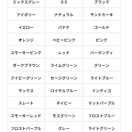
ミックスグレー
スミ
ブラック
感じる場合や、立てる本数を増やしたい場合はこ
感じる場合や、立てる本数を増やしたい場合はこ
1本（2分割）の場合だと
文字のみの名入れが可能です。
弊社よりJPG画像をお送りします。ご確認のお
ちらです。
ちらです。
アイボリー
ナチュラル
サンドカーキ
文字の間にスリットが入ります
返事を頂いたあとに製作開始いたします。
幅が15cm 狭くなっておりスリムな印象を受けま
幅が15cm 狭くなっておりスリムな印象を受けま
上下棒袋縫い
その他
名入れ（要画像確認）［+1,298円］
右棒袋縫い
上棒袋縫い
上下棒袋縫い
イエロー
バナナ
ゴールド
（上のみ）
す。
す。
（上と右）
（上のみ）
（上と下）
デザイン依頼［ +3,998円 ］
弊社よりJPG画像をお送りします。ご確認のお
オレンジ
ベビーピンク
ピンク
※備考欄に要望をお書きください
返事を頂いたあとに製作開始いたします。
ご購入時の案内にそって、デザイン画のファ
スモーキーピンク
レッド
バーガンディ
イルまたは、文章でお知らせください。
ダークブラウン
ライムグリーン
グリーン
ロゴ有り名入れ［ +1,498円］
Aバナー用チチ
タペストリー
その他
加工
（上2下2）
文字だけのぼり［ +1,298円 ］
コンパクト(45x150)
コンパクト(150x45)
アイビーグリーン
セージグリーン
ライトブルー
ご購入時の案内にそって、デザイン画のファ
※パイプ紐付き
※備考欄に要望をお書きください
イルまたは、文章でお知らせください。
ご購入時の案内に沿って、文字をご指定くだ
あまり一般的でないサイズですが最近、注文が増
あまり一般的でないサイズですが最近、注文が増
サックス
ロイヤルブルー
インディゴ
さい。
えてきました。
えてきました。
スレート
ネイビー
マットパープル
ロゴ有り名入れ（要画像確認）［ +1,798
コンビニさんなどで多いです。 お店の外観の邪魔
コンビニさんなどで多いです。 お店の外観の邪魔
円］
になりづらく、狭い範囲で沢山飾れます。
になりづらく、狭い範囲で沢山飾れます。
文字だけのぼり（要画像確認）［ +1,598円
スモーキーレッド
モスグリーン
フロストブルー
］
弊社よりJPG画像をお送りします。ご確認のお
フロストパープル
グレー
ライトグリーン