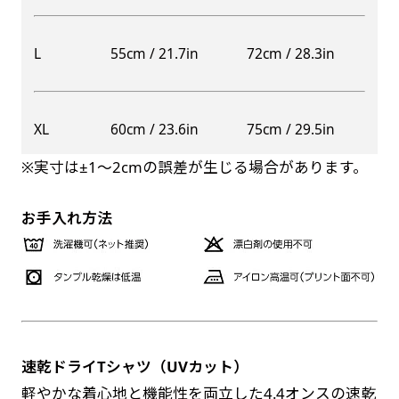
自由入力(60x180以内)
レギュラーのれんは横幕の上部にチチを5か所つ
L
55cm / 21.7in
72cm / 28.3in
お好みのサイズで縦幕・横幕の作成が可能です。
けて疑似的にのれんのような幕をつくります。お
長辺が180cm以内、短辺が60cm以内であれば自
店の入口付近の装飾に是非！
由なサイズを指定下さい！
防炎加工（納期+1営業日）［ +540円 ］
XL
60cm / 23.6in
75cm / 29.5in
あんな場所こんな場所お好みのサイズでお好みの
のぼり旗の防炎加工は、消防法で定められてい
幕の製作をお楽しみください
※実寸は±1〜2cmの誤差が生じる場合があります。
る場所でのぼり旗を使用する際に推奨されてい
（※cm単位での指定でおねがいいたします。）
ます。防炎加工によってのぼり旗が炎に触れても
レギュラースリムのれん
お手入れ方法
(180x30)
燃えにくくなります。（燃えるというより溶け
るに近くなるイメージ）一般的な方法は、旗の
レギュラーのれんスリムは横幕の上部にチチを5
素材に特殊な化学薬品を使用して延焼を抑えま
か所つけて疑似的にのれんのような幕をつくりま
す。
す。
レギュラーのれんとの違いは縦のサイズが異なり
ます。（レギュラーのれん縦50cm／レギュラー
速乾ドライTシャツ（UVカット）
お急ぎ［ +330円 ］
スリムのれん縦30cm）お店の入口付近の装飾に
軽やかな着心地と機能性を両立した4.4オンスの速乾