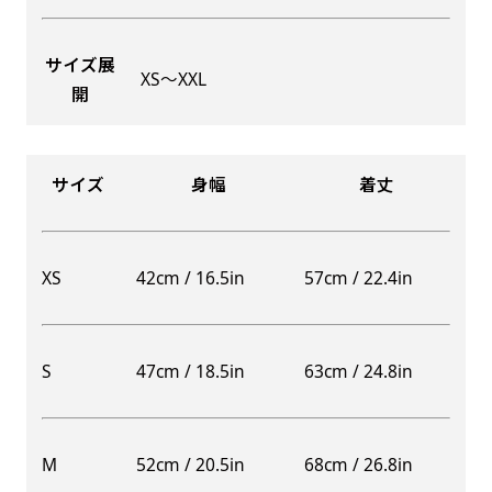
サイズ展
XS〜XXL
開
Aバナー(60x180)
自由入力(180x60以内)
Aバナーは三角の形状を利用することでA面B面2
お好みのサイズで縦幕・横幕の作成が可能です。
種のデザインを楽しむことができます。前からも
長辺が180cm以内、短辺が60cm以内であれば自
サイズ
身幅
着丈
後ろからもアピールができる両面対応のバナーで
由なサイズを指定下さい！
す。
あんな場所こんな場所お好みのサイズでお好みの
A面B面のデザイン変化を楽しんでお客様にアピ
幕の製作をお楽しみください
XS
42cm / 16.5in
57cm / 22.4in
ールするもよし、両面同じデザインでアピールす
（※cm単位での指定でおねがいいたします。）
るもよしです！
S
47cm / 18.5in
63cm / 24.8in
レギュラーのれん
M
52cm / 20.5in
68cm / 26.8in
(180x50)