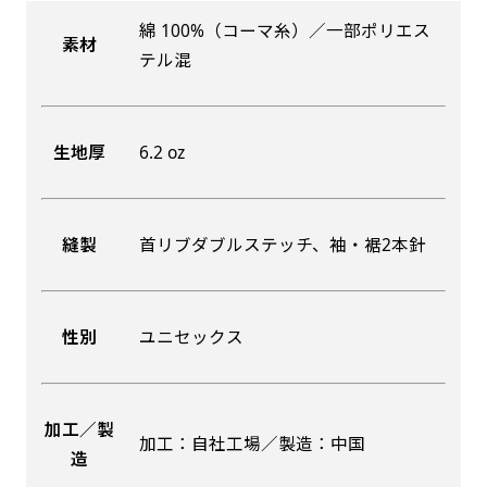
綿 100%（コーマ糸）／一部ポリエス
素材
吊り下げ旗(30x42)
吊り下げ旗(42x30)
テル混
掛け軸のように吊り下げ式にします。上部に棒袋
掛け軸のように吊り下げ式にします。上部に棒袋
作成しパイプを入れてその間に紐を通します。壁
作成しパイプを入れてその間に紐を通します。壁
生地厚
6.2 oz
際の装飾などにとてもお役立ち！
際の装飾などにとてもお役立ち！
縫製
首リブダブルステッチ、袖・裾2本針
布A1ポスター(60x84)
布A1ポスター(84x60)
性別
ユニセックス
のぼりだけでなく、ポスターも作れます。
のぼりだけでなく、ポスターも作れます。
のぼり旗と同じデザインで飾れば宣伝効果UP!
のぼり旗と同じデザインで飾れば宣伝効果UP!
加工／製
加工：自社工場／製造：中国
造