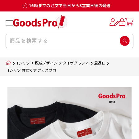
16時までの注文で当日から3営業日後の発送
お客様からのデータ入稿でのぼり旗を製作
既製デザイン
デザイン方向
チチについて
のぼり旗のチチについて
補強縫製って何？
スリット（切り込み）加工とは？
生地の種類
サイズ一覧
サイズ一覧
する場合
デザイン変更なしでのご注文となります。
のぼり旗のデザインをする際に、考えると良
既製品のサイズについては以下のサイズ表の通
既製品のサイズについては以下のサイズ表の通
一般的にはチチの位置はのぼり旗に対して上
一般的にはチチの位置はのぼり旗に対して上
補強縫製とはヒートカッター（熱で焼き切る
スリット（切り込み）を入れることで横幕が
入稿いただくデータは基本的にイラストレー
既製デザインとは当社グッズプロがオリジナ
いのがデザイン方向です。
り様々なサイズに対応しております。
り様々なサイズに対応しております。
辺３か所左辺５か所になります。のぼり旗を
辺３か所左辺５か所になります。のぼり旗を
カッター）を使用して、のぼり旗自体の強度
分割されているようにみせます。
ター形式のデータまたはフォトショップ形式
ルで製品デザインをしたデザインそのものを
のぼり旗のデザインとしては基本的に左側と
お客様オリジナルサイズで製作をしたい場合
お客様オリジナルサイズで製作をしたい場合
ポールに通す際には上辺２か所に対してチチ
ポールに通す際には上辺２か所に対してチチ
をあげるために折り返し縫いをすることで風
疑似的にのれんのように見せるための加工手
Tシャツ
既成デザイン
タイポグラフィ
恩返し
のデータとさせていただいております。
指します。当グッズプロで販売として取り扱っ
上側にポールを通すミミ（業界用語でチチと
につきましてはお気軽にご相談ください。
につきましてはお気軽にご相談ください。
が左右どちらでものぼり旗自体をポールにく
が左右どちらでものぼり旗自体をポールにく
の影響を受けやすい四辺の強度を増す加工で
法です。
Tシャツ 骨女です グッズプロ
jpgデータ等の画像データを貼り付ける際には
ているあらゆるのぼり旗のデザインがそれに
呼びます）が縫いつけてあるのが一般的です。
くりつけることは可能です。
くりつけることは可能です。
す。
ただし、布の性質上、必ず印刷サイズのズレな
ただし、布の性質上、必ず印刷サイズのズレな
注意が必要です。画像解像度を考慮して作成
該当いたします。既製のデザインを応用して自
ただ、お客様の飾り付けたい場所の風向きを
各辺のおおむね3～5ｍｍ程度を折り返し、縫
どは発生します（熱処理する際に生地が伸び縮
どは発生します（熱処理する際に生地が伸び縮
いただく必要があります。（概ね原寸サイズ
1本（2分割）
みする都合や・最終的なカットをする際の都合
みする都合や・最終的なカットをする際の都合
で解像度200dp以上必要です）当社の取り扱
分だけののぼり旗をつくりたい！などのデザ
少し考えると
い糸を走らせて補強します。加工をすることで
棒袋縫い加工
棒袋縫い加工
内容
個数
単価
金額
［ +33円 ］
など）のでサイズの指定につきましてはｍｍ単
など）のでサイズの指定につきましてはｍｍ単
いの規格サイズにつきましてはデザインテン
イン改造や既製デザインに自分たちの団体の
もしかしたら左側と上についているよりも右
のぼり旗の１辺～４辺は折り返し加工されま
ポンジ（一般）
生地のふちを大きく棒袋状に縫いこみポール
生地のふちを大きく棒袋状に縫いこみポール
位は不可となります。最終的なサイズも多少の
位は不可となります。最終的なサイズも多少の
プレートの用意がありますので、ご購入後マ
¥0
名前入れや会社のロゴなどを挿入するなどの
側と上についていた方が良いと思うかもしれ
すのでその部分のホツレや裂けてしまうこと
合計金額
（税込）
ズレ5ｍｍ程度は起きる可能性があります。
ズレ5ｍｍ程度は起きる可能性があります。
一般的なのぼり旗の生地はポンジといわれる
イページの「購入履歴」よりダウンロードし
を通す筒をつくります。ポール自体を包み込
を通す筒をつくります。ポール自体を包み込
相談もお請けしております。
ません。
を防止する効果があります。
てご利用くださいませ。
2本（3分割）
厚みが約0.14ｍｍのとても薄い生地を使用し
むため、耐久性があがり、デザインがより目
むため、耐久性があがり、デザインがより目
カートに入れる
風向きを考えながらチチの向きを決めてから
［ +66円 ］
ます。
棒袋縫いの場合、補強が無償で付いてきます。