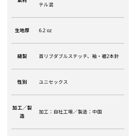
素材
テル混
吊り下げ旗(30x42)
吊り下げ旗(42x30)
掛け軸のように吊り下げ式にします。上部に棒袋
掛け軸のように吊り下げ式にします。上部に棒袋
生地厚
6.2 oz
作成しパイプを入れてその間に紐を通します。壁
作成しパイプを入れてその間に紐を通します。壁
際の装飾などにとてもお役立ち！
際の装飾などにとてもお役立ち！
縫製
首リブダブルステッチ、袖・裾2本針
性別
ユニセックス
布A1ポスター(60x84)
布A1ポスター(84x60)
のぼりだけでなく、ポスターも作れます。
のぼりだけでなく、ポスターも作れます。
加工／製
加工：自社工場／製造：中国
のぼり旗と同じデザインで飾れば宣伝効果UP!
造
のぼり旗と同じデザインで飾れば宣伝効果UP!