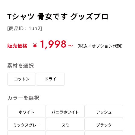
約0.2ｍｍ）。生地が重くなる分、耐久性が上
上下短辺を補強縫製しま
上左チチ
上右チチ
上チチ
（上のみ）
（上と下）
（左右）
あまりに大きな変更が何度もある場合はお断り
例
ショッピングカートページの備考欄に「以前
（上と左）
（上と右）
（上のみ）
がります。
す
する場合があります。
つくった、◯◯のぼり」の様に曖昧でも構い
Tシャツ 骨女です グッズプロ
ポンジをやや厚くした生地です。ポンジと比
四辺補強
印刷工程に入った場合はいかなる場合もキャン
ません。
べると約2倍の厚みがあります。タペストリー
［ +58円 ］
[商品ID：1uh2]
セル不可となります。
やバナーなどの製作によく利用します。
上左右チチ
上下左右
のぼり旗の四辺すべてを
ショート(60x150)
ショート(150x60)
1,998
チチ無し
上下チチ
左右チチ
上左右チチ
リピート（要画像確認）［ +298円 ］
（上と左右）
（四辺にチチ）
¥
販売価格
〜
（税込／オプション代別）
補強縫製します
（上と下）
（左右）
（上と左右）
幅は標準サイズですが高さが30cm 低いです。
幅は標準サイズですが高さが30cm 低いです。
弊社よりJPG画像をお送りします。ご確認のお
近距離の歩行者や、特に女性の目線を意識したい
近距離の歩行者や、特に女性の目線を意識したい
返事を頂いたあとに製作開始いたします。
素材を選択
2本（3分割）の場合だと
場合はこちらがお勧めです。
場合はこちらがお勧めです。
文字の上からカットされます
ハトメ四隅
ハトメ上2つ
ハトメ上3つ
コットン
ドライ
上下左右
入稿（AI／PSD）
（+1営業日）
（+1営業日）
（+1営業日）
チチ無し
ハトメ四隅
（四辺にチチ）
購入時の案内に沿って入稿してください。［
カラーを選択
対応ファイル：AI／PSDファイル ］
ホワイト
バニラホワイト
アッシュ
スリム(45x180)
スリム(180x45)
ハトメ上4つ
ハトメ上下4つ
上棒袋縫い
左棒袋縫い
上左チチと
上右チチと
入稿（AI／PSD）（要画像確認）［ +298円
（+1営業日）
（+1営業日）
（上のみ）
ミックスグレー
スミ
ブラック
ハトメ右下
ハトメ左下
（上と左）
名入れ［+999円］
］
飾る場所に対して、標準サイズでは大きすぎると
飾る場所に対して、標準サイズでは大きすぎると