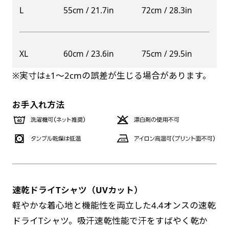
自由入力(60x180以内)
L
55cm / 21.7in
72cm / 28.3in
レギュラーのれんは横幕の上部にチチを5か所つ
お好みのサイズで縦幕・横幕の作成が可能です。
けて疑似的にのれんのような幕をつくります。お
長辺が180cm以内、短辺が60cm以内であれば自
店の入口付近の装飾に是非！
XL
60cm / 23.6in
75cm / 29.5in
防炎加工（納期+1営業日）［ +540円 ］
由なサイズを指定下さい！
※実寸は±1〜2cmの誤差が生じる場合があります。
あんな場所こんな場所お好みのサイズでお好みの
のぼり旗の防炎加工は、消防法で定められてい
幕の製作をお楽しみください
る場所でのぼり旗を使用する際に推奨されてい
（※cm単位での指定でおねがいいたします。）
お手入れ方法
ます。防炎加工によってのぼり旗が炎に触れても
レギュラースリムのれん
燃えにくくなります。（燃えるというより溶け
(180x30)
るに近くなるイメージ）一般的な方法は、旗の
レギュラーのれんスリムは横幕の上部にチチを5
素材に特殊な化学薬品を使用して延焼を抑えま
か所つけて疑似的にのれんのような幕をつくりま
す。
す。
速乾ドライTシャツ（UVカット）
レギュラーのれんとの違いは縦のサイズが異なり
お急ぎ［ +330円 ］
軽やかな着心地と機能性を両立した4.4オンスの速乾
ます。（レギュラーのれん縦50cm／レギュラー
ドライTシャツ。吸汗速乾性能で汗をすばやく乾か
お急ぎは翌営業日発送（基本12時締め切り)枚数
スリムのれん縦30cm）お店の入口付近の装飾に