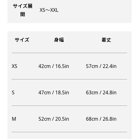
サイズ展
XS〜XXL
開
Aバナー(60x180)
自由入力(180x60以内)
サイズ
身幅
着丈
Aバナーは三角の形状を利用することでA面B面2
お好みのサイズで縦幕・横幕の作成が可能です。
種のデザインを楽しむことができます。前からも
長辺が180cm以内、短辺が60cm以内であれば自
後ろからもアピールができる両面対応のバナーで
由なサイズを指定下さい！
XS
42cm / 16.5in
57cm / 22.4in
す。
あんな場所こんな場所お好みのサイズでお好みの
A面B面のデザイン変化を楽しんでお客様にアピ
幕の製作をお楽しみください
ールするもよし、両面同じデザインでアピールす
（※cm単位での指定でおねがいいたします。）
S
47cm / 18.5in
63cm / 24.8in
るもよしです！
M
52cm / 20.5in
68cm / 26.8in
レギュラーのれん
(180x50)