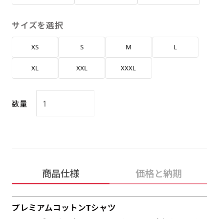
返事を頂いたあとに製作開始いたします。
弊社よりJPG画像をお送りします。ご確認のお
返事を頂いたあとに製作開始いたします。
サイズを選択
デザインアレンジ［ +2,498円 ］
XS
S
M
L
ハーフ(30x90)
ハーフ(90x30)
デザインの色や文字等が変更いただけます。
XL
XXL
XXXL
店内用です。お客さんの歩行や陳列した商品の邪
店内用です。お客さんの歩行や陳列した商品の邪
魔になりにくいのがポイントです。ハーフ用のポ
魔になりにくいのがポイントです。ハーフ用のポ
ールが必要です。
ールが必要です。
数量
商品仕様
価格と納期
ミニ(10x30)
ミニ(30x10)
台座タイプ・吸盤タイプ・クリップタイプがござ
台座タイプ・吸盤タイプ・クリップタイプがござ
プレミアムコットンTシャツ
います。レジカウンターや商品棚にぴったりで
います。レジカウンターや商品棚にぴったりで