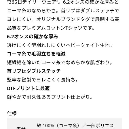
“365日デイリーウェア”。6.2オンスの確かな厚みと
す。かわいいい＆おしゃれなのぼりです。台はセ
す。かわいいい＆おしゃれなのぼりです。台はセ
コーマ糸のなめらかさ。首リブはダブルステッチで
ットでついてます。
ットでついてます。
ヨレにくい。オリジナルブランドタグで展開する高
品質なプレミアムコットンTシャツです。
6.2オンスの確かな厚み
透けにくく型崩れしにくいヘビーウェイト生地。
コーマ糸で毛羽立ちを軽減
ジャンボ(90x270)
ジャンボ(270x90)
短繊維を除いたコーマ糸でなめらかな肌ざわり。
首リブはダブルステッチ
遠くからでも視認しやすいジャンボサイズです。
遠くからでも視認しやすいジャンボサイズです。
堅牢な縫製でヨレにくく長持ち。
駐車場などのスペースに余裕がある場所で大々的
駐車場などのスペースに余裕がある場所で大々的
DTFプリントに最適
に宣伝できます。
に宣伝できます。
4mまたは5mのポールが必要です。
鮮やかで耐久性あるプリント仕上がり。
4mまたは5mのポールが必要です。
仕様
綿 100%（コーマ糸）／一部ポリエス