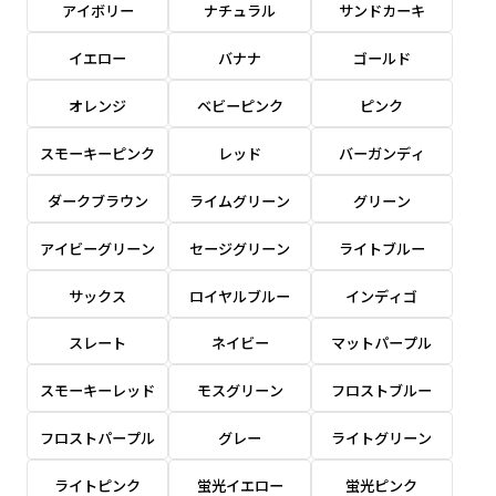
アイボリー
ナチュラル
サンドカーキ
感じる場合や、立てる本数を増やしたい場合はこ
感じる場合や、立てる本数を増やしたい場合はこ
1本（2分割）の場合だと
文字のみの名入れが可能です。
弊社よりJPG画像をお送りします。ご確認のお
ちらです。
ちらです。
文字の間にスリットが入ります
イエロー
バナナ
ゴールド
返事を頂いたあとに製作開始いたします。
幅が15cm 狭くなっておりスリムな印象を受けま
幅が15cm 狭くなっておりスリムな印象を受けま
上下棒袋縫い
その他
名入れ（要画像確認）［+1,298円］
右棒袋縫い
上棒袋縫い
上下棒袋縫い
（上のみ）
オレンジ
ベビーピンク
ピンク
す。
す。
（上と右）
（上のみ）
（上と下）
デザイン依頼［ +3,998円 ］
弊社よりJPG画像をお送りします。ご確認のお
スモーキーピンク
レッド
バーガンディ
※備考欄に要望をお書きください
返事を頂いたあとに製作開始いたします。
ご購入時の案内にそって、デザイン画のファ
ダークブラウン
ライムグリーン
グリーン
イルまたは、文章でお知らせください。
アイビーグリーン
セージグリーン
ライトブルー
ロゴ有り名入れ［ +1,498円］
Aバナー用チチ
タペストリー
その他
加工
（上2下2）
文字だけのぼり［ +1,298円 ］
コンパクト(45x150)
コンパクト(150x45)
ご購入時の案内にそって、デザイン画のファ
サックス
ロイヤルブルー
インディゴ
※パイプ紐付き
※備考欄に要望をお書きください
イルまたは、文章でお知らせください。
ご購入時の案内に沿って、文字をご指定くだ
あまり一般的でないサイズですが最近、注文が増
あまり一般的でないサイズですが最近、注文が増
スレート
ネイビー
マットパープル
さい。
えてきました。
えてきました。
スモーキーレッド
モスグリーン
フロストブルー
ロゴ有り名入れ（要画像確認）［ +1,798
コンビニさんなどで多いです。 お店の外観の邪魔
コンビニさんなどで多いです。 お店の外観の邪魔
円］
になりづらく、狭い範囲で沢山飾れます。
になりづらく、狭い範囲で沢山飾れます。
文字だけのぼり（要画像確認）［ +1,598円
フロストパープル
グレー
ライトグリーン
］
弊社よりJPG画像をお送りします。ご確認のお
ライトピンク
蛍光イエロー
蛍光ピンク