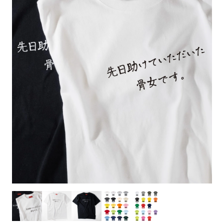
お客様自身でオリジナルのサイズで製作する
立ちます。
立ちます。
デザインをするとどの方向でデザインをする
名入れについて
場合につきましてはご希望の仕上がりサイズ
のぼり旗製作で一番良く使用される生地で
カーブ形状の特殊なのぼり旗にも適合する加
カーブ形状の特殊なのぼり旗にも適合する加
に対して四辺（すべての辺をプラス10ｍｍ）
と良いかひらめくかもしれません。デザイン
す。生地の厚みが薄く、裏側にインクが浸透
当社の既製のぼり旗に対してお客様の任意の
工方法となります。
工方法となります。
側辺補強縫製
3本（4分割）
したサイズで製作ください。（重要な情報な
の方向性につきましてはお客様の好みもあり
しやすい生地です。
テキストや企業情報・お店情報などを埋め込
［ +38円 ］
［ +99円 ］
どについては仕上がりサイズから四辺内側に
ますので、見られる方（お客様）ができる限
20ｍｍ程度内側の範囲内でデザイン校正して
むことができます。ご購入時にご希望の店舗
ハトメ加工
ハトメ加工
り反転したデザインをみるよりも正像でみら
ください）
名などをご記載ください。専任のデザイナー
ハトメ（鳩目）とは、革や布などに開けた穴
ハトメ（鳩目）とは、革や布などに開けた穴
れるデザインを提供したいかと思いますので
4本（5分割）
がバッチリデザインします。書体などのご指
を補強するために取り付けるリングです。壁
を補強するために取り付けるリングです。壁
その辺を参考にするとよいかもしれません。
［ +132円 ］
当社の既製デザインを利用してのぼり旗を
定がなければ、のぼりのイメージに最適のフ
L字補強縫製
側にロープなどで固定して、突風で倒れること
側にロープなどで固定して、突風で倒れること
製作したい場合
［ +38円 ］
ォントを使用します。基本的にのぼりの下部
も風向きによってずっと裏向きになってしまう
も風向きによってずっと裏向きになってしまう
のぼり旗の改造プランとなりますので改造の
にショップ名、社名、電話番号が入ります。
チチのついてない長辺・
いこともありません。
いこともありません。
【注意点】
程度によってデザイン加工費用が発生いたし
データをお送りいただけましたらロゴの印刷
短辺を補強縫製します
スリット（切り込み）は均等割りを意識して
ます。
も出来ます。
レギュラー(60x180)
レギュラー(180x60)
カットラインを入れます。
トロピカル（納期+1営業日）
詳細は
ください。
お問い合わせ
お客様が納得するまで何度でもデザインの修
三辺補強
デザインや絵柄をスリット加工時にカットす
［ +299円 ］
［ +48円 ］
正をしますので、初めての方でもお気軽にご
よく見かける一般的なのぼり旗のサイズです。
よく見かける一般的なのぼり旗のサイズです。
る場合があります。
ほとんどのポールや注水台に使用できます。
ほとんどのポールや注水台に使用できます。
ワンランク厚手のトロピカル（生地の厚みが
相談ください。
リピート
チチのついてない長辺・
上チチ
上下チチ
左右チチ