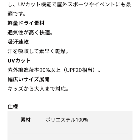
し、UVカット機能で屋外スポーツやイベントにも最
によって対応できない場合、ギリギリでも対応
是非！
適です。
できる場合もあります。防炎加工、トロピカル
軽量ドライ素材
生地は対応不可です。
通気性が高く快適。
吸汗速乾
汗を吸収して素早く乾燥。
UVカット
紫外線遮蔽率90%以上（UPF20相当）。
幅広いサイズ展開
キッズから大人まで対応。
仕様
素材
ポリエステル100%