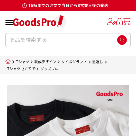
16時までの注文で当日から3営業日後の発送
お客様からのデータ入稿でのぼり旗を製作
既製デザイン
デザイン方向
チチについて
のぼり旗のチチについて
補強縫製って何？
スリット（切り込み）加工とは？
生地の種類
サイズ一覧
サイズ一覧
する場合
デザイン変更なしでのご注文となります。
のぼり旗のデザインをする際に、考えると良
既製品のサイズについては以下のサイズ表の通
既製品のサイズについては以下のサイズ表の通
一般的にはチチの位置はのぼり旗に対して上
一般的にはチチの位置はのぼり旗に対して上
補強縫製とはヒートカッター（熱で焼き切る
スリット（切り込み）を入れることで横幕が
入稿いただくデータは基本的にイラストレー
既製デザインとは当社グッズプロがオリジナ
いのがデザイン方向です。
り様々なサイズに対応しております。
り様々なサイズに対応しております。
辺３か所左辺５か所になります。のぼり旗を
辺３か所左辺５か所になります。のぼり旗を
カッター）を使用して、のぼり旗自体の強度
分割されているようにみせます。
ター形式のデータまたはフォトショップ形式
ルで製品デザインをしたデザインそのものを
のぼり旗のデザインとしては基本的に左側と
お客様オリジナルサイズで製作をしたい場合
お客様オリジナルサイズで製作をしたい場合
ポールに通す際には上辺２か所に対してチチ
ポールに通す際には上辺２か所に対してチチ
をあげるために折り返し縫いをすることで風
疑似的にのれんのように見せるための加工手
Tシャツ
既成デザイン
タイポグラフィ
恩返し
のデータとさせていただいております。
指します。当グッズプロで販売として取り扱っ
上側にポールを通すミミ（業界用語でチチと
につきましてはお気軽にご相談ください。
につきましてはお気軽にご相談ください。
が左右どちらでものぼり旗自体をポールにく
が左右どちらでものぼり旗自体をポールにく
の影響を受けやすい四辺の強度を増す加工で
法です。
Tシャツ さがりです グッズプロ
jpgデータ等の画像データを貼り付ける際には
ているあらゆるのぼり旗のデザインがそれに
呼びます）が縫いつけてあるのが一般的です。
くりつけることは可能です。
くりつけることは可能です。
す。
ただし、布の性質上、必ず印刷サイズのズレな
ただし、布の性質上、必ず印刷サイズのズレな
注意が必要です。画像解像度を考慮して作成
該当いたします。既製のデザインを応用して自
ただ、お客様の飾り付けたい場所の風向きを
各辺のおおむね3～5ｍｍ程度を折り返し、縫
どは発生します（熱処理する際に生地が伸び縮
どは発生します（熱処理する際に生地が伸び縮
いただく必要があります。（概ね原寸サイズ
1本（2分割）
みする都合や・最終的なカットをする際の都合
みする都合や・最終的なカットをする際の都合
で解像度200dp以上必要です）当社の取り扱
分だけののぼり旗をつくりたい！などのデザ
少し考えると
い糸を走らせて補強します。加工をすることで
棒袋縫い加工
棒袋縫い加工
内容
個数
単価
金額
［ +33円 ］
など）のでサイズの指定につきましてはｍｍ単
など）のでサイズの指定につきましてはｍｍ単
いの規格サイズにつきましてはデザインテン
イン改造や既製デザインに自分たちの団体の
もしかしたら左側と上についているよりも右
のぼり旗の１辺～４辺は折り返し加工されま
ポンジ（一般）
生地のふちを大きく棒袋状に縫いこみポール
生地のふちを大きく棒袋状に縫いこみポール
位は不可となります。最終的なサイズも多少の
位は不可となります。最終的なサイズも多少の
プレートの用意がありますので、ご購入後マ
¥0
名前入れや会社のロゴなどを挿入するなどの
側と上についていた方が良いと思うかもしれ
すのでその部分のホツレや裂けてしまうこと
合計金額
（税込）
ズレ5ｍｍ程度は起きる可能性があります。
ズレ5ｍｍ程度は起きる可能性があります。
一般的なのぼり旗の生地はポンジといわれる
イページの「購入履歴」よりダウンロードし
を通す筒をつくります。ポール自体を包み込
を通す筒をつくります。ポール自体を包み込
相談もお請けしております。
ません。
を防止する効果があります。
てご利用くださいませ。
2本（3分割）
厚みが約0.14ｍｍのとても薄い生地を使用し
むため、耐久性があがり、デザインがより目
むため、耐久性があがり、デザインがより目
カートに入れる
風向きを考えながらチチの向きを決めてから
［ +66円 ］
ます。
棒袋縫いの場合、補強が無償で付いてきます。