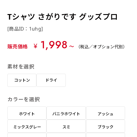
約0.2ｍｍ）。生地が重くなる分、耐久性が上
上下短辺を補強縫製しま
上左チチ
上右チチ
上チチ
（上のみ）
（上と下）
（左右）
あまりに大きな変更が何度もある場合はお断り
例
ショッピングカートページの備考欄に「以前
（上と左）
（上と右）
（上のみ）
がります。
す
する場合があります。
つくった、◯◯のぼり」の様に曖昧でも構い
Tシャツ さがりです グッズプロ
ポンジをやや厚くした生地です。ポンジと比
四辺補強
印刷工程に入った場合はいかなる場合もキャン
ません。
べると約2倍の厚みがあります。タペストリー
［ +58円 ］
[商品ID：1uhg]
セル不可となります。
やバナーなどの製作によく利用します。
上左右チチ
上下左右
のぼり旗の四辺すべてを
ショート(60x150)
ショート(150x60)
1,998
チチ無し
上下チチ
左右チチ
上左右チチ
リピート（要画像確認）［ +298円 ］
（上と左右）
（四辺にチチ）
¥
販売価格
〜
（税込／オプション代別）
補強縫製します
（上と下）
（左右）
（上と左右）
幅は標準サイズですが高さが30cm 低いです。
幅は標準サイズですが高さが30cm 低いです。
弊社よりJPG画像をお送りします。ご確認のお
近距離の歩行者や、特に女性の目線を意識したい
近距離の歩行者や、特に女性の目線を意識したい
返事を頂いたあとに製作開始いたします。
素材を選択
2本（3分割）の場合だと
場合はこちらがお勧めです。
場合はこちらがお勧めです。
文字の上からカットされます
ハトメ四隅
ハトメ上2つ
ハトメ上3つ
コットン
ドライ
上下左右
入稿（AI／PSD）
（+1営業日）
（+1営業日）
（+1営業日）
チチ無し
ハトメ四隅
（四辺にチチ）
購入時の案内に沿って入稿してください。［
カラーを選択
対応ファイル：AI／PSDファイル ］
ホワイト
バニラホワイト
アッシュ
スリム(45x180)
スリム(180x45)
ハトメ上4つ
ハトメ上下4つ
上棒袋縫い
左棒袋縫い
上左チチと
上右チチと
入稿（AI／PSD）（要画像確認）［ +298円
（+1営業日）
（+1営業日）
（上のみ）
ミックスグレー
スミ
ブラック
ハトメ右下
ハトメ左下
（上と左）
名入れ［+999円］
］
飾る場所に対して、標準サイズでは大きすぎると
飾る場所に対して、標準サイズでは大きすぎると