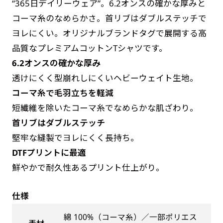
“365日デイリーウェア”。6.2オンスの確かな厚みと
す。かわいいい＆おしゃれなのぼりです。台はセ
す。かわいいい＆おしゃれなのぼりです。台はセ
コーマ糸のなめらかさ。首リブはダブルステッチで
ットでついてます。
ットでついてます。
ヨレにくい。オリジナルブランドタグで展開する高
品質なプレミアムコットンTシャツです。
6.2オンスの確かな厚み
透けにくく型崩れしにくいヘビーウェイト生地。
コーマ糸で毛羽立ちを軽減
ジャンボ(90x270)
ジャンボ(270x90)
短繊維を除いたコーマ糸でなめらかな肌ざわり。
首リブはダブルステッチ
遠くからでも視認しやすいジャンボサイズです。
遠くからでも視認しやすいジャンボサイズです。
堅牢な縫製でヨレにくく長持ち。
駐車場などのスペースに余裕がある場所で大々的
駐車場などのスペースに余裕がある場所で大々的
DTFプリントに最適
に宣伝できます。
に宣伝できます。
4mまたは5mのポールが必要です。
鮮やかで耐久性あるプリント仕上がり。
4mまたは5mのポールが必要です。
仕様
綿 100%（コーマ糸）／一部ポリエス