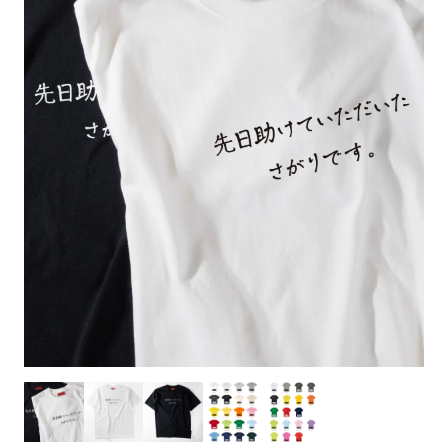
お客様自身でオリジナルのサイズで製作する
立ちます。
立ちます。
デザインをするとどの方向でデザインをする
名入れについて
場合につきましてはご希望の仕上がりサイズ
のぼり旗製作で一番良く使用される生地で
カーブ形状の特殊なのぼり旗にも適合する加
カーブ形状の特殊なのぼり旗にも適合する加
に対して四辺（すべての辺をプラス10ｍｍ）
と良いかひらめくかもしれません。デザイン
す。生地の厚みが薄く、裏側にインクが浸透
当社の既製のぼり旗に対してお客様の任意の
工方法となります。
工方法となります。
側辺補強縫製
3本（4分割）
したサイズで製作ください。（重要な情報な
の方向性につきましてはお客様の好みもあり
しやすい生地です。
テキストや企業情報・お店情報などを埋め込
［ +38円 ］
［ +99円 ］
どについては仕上がりサイズから四辺内側に
ますので、見られる方（お客様）ができる限
20ｍｍ程度内側の範囲内でデザイン校正して
むことができます。ご購入時にご希望の店舗
ハトメ加工
ハトメ加工
り反転したデザインをみるよりも正像でみら
ください）
名などをご記載ください。専任のデザイナー
ハトメ（鳩目）とは、革や布などに開けた穴
ハトメ（鳩目）とは、革や布などに開けた穴
れるデザインを提供したいかと思いますので
4本（5分割）
がバッチリデザインします。書体などのご指
を補強するために取り付けるリングです。壁
を補強するために取り付けるリングです。壁
その辺を参考にするとよいかもしれません。
［ +132円 ］
当社の既製デザインを利用してのぼり旗を
定がなければ、のぼりのイメージに最適のフ
L字補強縫製
側にロープなどで固定して、突風で倒れること
側にロープなどで固定して、突風で倒れること
製作したい場合
［ +38円 ］
ォントを使用します。基本的にのぼりの下部
も風向きによってずっと裏向きになってしまう
も風向きによってずっと裏向きになってしまう
のぼり旗の改造プランとなりますので改造の
にショップ名、社名、電話番号が入ります。
チチのついてない長辺・
いこともありません。
いこともありません。
【注意点】
程度によってデザイン加工費用が発生いたし
データをお送りいただけましたらロゴの印刷
短辺を補強縫製します
スリット（切り込み）は均等割りを意識して
ます。
も出来ます。
レギュラー(60x180)
レギュラー(180x60)
カットラインを入れます。
トロピカル（納期+1営業日）
詳細は
ください。
お問い合わせ
お客様が納得するまで何度でもデザインの修
三辺補強
デザインや絵柄をスリット加工時にカットす
［ +299円 ］
［ +48円 ］
正をしますので、初めての方でもお気軽にご
よく見かける一般的なのぼり旗のサイズです。
よく見かける一般的なのぼり旗のサイズです。
る場合があります。
ほとんどのポールや注水台に使用できます。
ほとんどのポールや注水台に使用できます。
ワンランク厚手のトロピカル（生地の厚みが
相談ください。
リピート
チチのついてない長辺・
上チチ
上下チチ
左右チチ