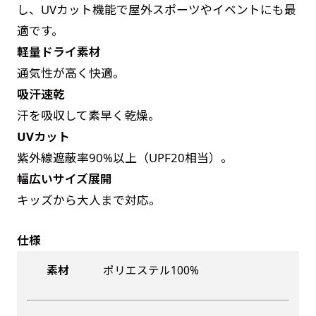
し、UVカット機能で屋外スポーツやイベントにも最
によって対応できない場合、ギリギリでも対応
是非！
適です。
できる場合もあります。防炎加工、トロピカル
軽量ドライ素材
生地は対応不可です。
通気性が高く快適。
吸汗速乾
汗を吸収して素早く乾燥。
UVカット
紫外線遮蔽率90%以上（UPF20相当）。
幅広いサイズ展開
キッズから大人まで対応。
仕様
素材
ポリエステル100%