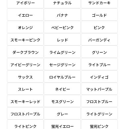
アイボリー
ナチュラル
サンドカーキ
感じる場合や、立てる本数を増やしたい場合はこ
感じる場合や、立てる本数を増やしたい場合はこ
1本（2分割）の場合だと
文字のみの名入れが可能です。
弊社よりJPG画像をお送りします。ご確認のお
ちらです。
ちらです。
文字の間にスリットが入ります
イエロー
バナナ
ゴールド
返事を頂いたあとに製作開始いたします。
幅が15cm 狭くなっておりスリムな印象を受けま
幅が15cm 狭くなっておりスリムな印象を受けま
上下棒袋縫い
その他
名入れ（要画像確認）［+1,298円］
右棒袋縫い
上棒袋縫い
上下棒袋縫い
（上のみ）
オレンジ
ベビーピンク
ピンク
す。
す。
（上と右）
（上のみ）
（上と下）
デザイン依頼［ +3,998円 ］
弊社よりJPG画像をお送りします。ご確認のお
スモーキーピンク
レッド
バーガンディ
※備考欄に要望をお書きください
返事を頂いたあとに製作開始いたします。
ご購入時の案内にそって、デザイン画のファ
ダークブラウン
ライムグリーン
グリーン
イルまたは、文章でお知らせください。
アイビーグリーン
セージグリーン
ライトブルー
ロゴ有り名入れ［ +1,498円］
Aバナー用チチ
タペストリー
その他
加工
（上2下2）
文字だけのぼり［ +1,298円 ］
コンパクト(45x150)
コンパクト(150x45)
ご購入時の案内にそって、デザイン画のファ
サックス
ロイヤルブルー
インディゴ
※パイプ紐付き
※備考欄に要望をお書きください
イルまたは、文章でお知らせください。
ご購入時の案内に沿って、文字をご指定くだ
あまり一般的でないサイズですが最近、注文が増
あまり一般的でないサイズですが最近、注文が増
スレート
ネイビー
マットパープル
さい。
えてきました。
えてきました。
スモーキーレッド
モスグリーン
フロストブルー
ロゴ有り名入れ（要画像確認）［ +1,798
コンビニさんなどで多いです。 お店の外観の邪魔
コンビニさんなどで多いです。 お店の外観の邪魔
円］
になりづらく、狭い範囲で沢山飾れます。
になりづらく、狭い範囲で沢山飾れます。
文字だけのぼり（要画像確認）［ +1,598円
フロストパープル
グレー
ライトグリーン
］
弊社よりJPG画像をお送りします。ご確認のお
ライトピンク
蛍光イエロー
蛍光ピンク