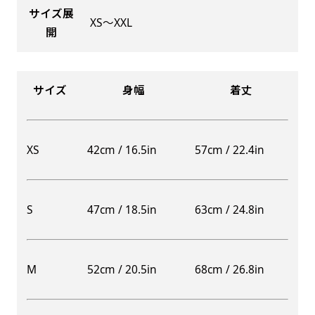
サイズ展
XS〜XXL
開
Aバナー(60x180)
自由入力(180x60以内)
サイズ
身幅
着丈
Aバナーは三角の形状を利用することでA面B面2
お好みのサイズで縦幕・横幕の作成が可能です。
種のデザインを楽しむことができます。前からも
長辺が180cm以内、短辺が60cm以内であれば自
後ろからもアピールができる両面対応のバナーで
由なサイズを指定下さい！
XS
42cm / 16.5in
57cm / 22.4in
す。
あんな場所こんな場所お好みのサイズでお好みの
A面B面のデザイン変化を楽しんでお客様にアピ
幕の製作をお楽しみください
ールするもよし、両面同じデザインでアピールす
（※cm単位での指定でおねがいいたします。）
S
47cm / 18.5in
63cm / 24.8in
るもよしです！
M
52cm / 20.5in
68cm / 26.8in
レギュラーのれん
(180x50)