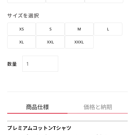
返事を頂いたあとに製作開始いたします。
弊社よりJPG画像をお送りします。ご確認のお
返事を頂いたあとに製作開始いたします。
サイズを選択
デザインアレンジ［ +2,498円 ］
XS
S
M
L
ハーフ(30x90)
ハーフ(90x30)
デザインの色や文字等が変更いただけます。
XL
XXL
XXXL
店内用です。お客さんの歩行や陳列した商品の邪
店内用です。お客さんの歩行や陳列した商品の邪
魔になりにくいのがポイントです。ハーフ用のポ
魔になりにくいのがポイントです。ハーフ用のポ
ールが必要です。
ールが必要です。
数量
商品仕様
価格と納期
ミニ(10x30)
ミニ(30x10)
台座タイプ・吸盤タイプ・クリップタイプがござ
台座タイプ・吸盤タイプ・クリップタイプがござ
プレミアムコットンTシャツ
います。レジカウンターや商品棚にぴったりで
います。レジカウンターや商品棚にぴったりで