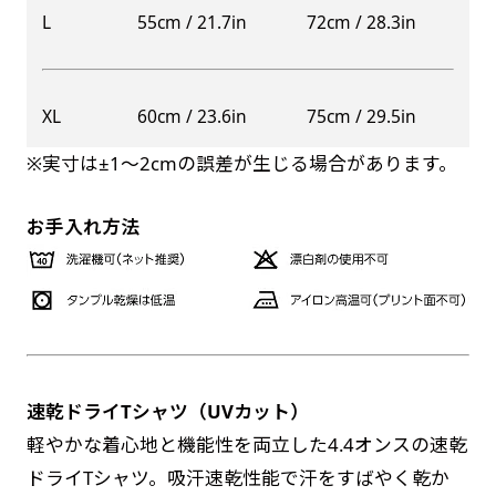
自由入力(60x180以内)
L
55cm / 21.7in
72cm / 28.3in
レギュラーのれんは横幕の上部にチチを5か所つ
お好みのサイズで縦幕・横幕の作成が可能です。
けて疑似的にのれんのような幕をつくります。お
長辺が180cm以内、短辺が60cm以内であれば自
店の入口付近の装飾に是非！
XL
60cm / 23.6in
75cm / 29.5in
防炎加工（納期+1営業日）［ +540円 ］
由なサイズを指定下さい！
※実寸は±1〜2cmの誤差が生じる場合があります。
あんな場所こんな場所お好みのサイズでお好みの
のぼり旗の防炎加工は、消防法で定められてい
幕の製作をお楽しみください
る場所でのぼり旗を使用する際に推奨されてい
（※cm単位での指定でおねがいいたします。）
お手入れ方法
ます。防炎加工によってのぼり旗が炎に触れても
レギュラースリムのれん
燃えにくくなります。（燃えるというより溶け
(180x30)
るに近くなるイメージ）一般的な方法は、旗の
レギュラーのれんスリムは横幕の上部にチチを5
素材に特殊な化学薬品を使用して延焼を抑えま
か所つけて疑似的にのれんのような幕をつくりま
す。
す。
速乾ドライTシャツ（UVカット）
レギュラーのれんとの違いは縦のサイズが異なり
お急ぎ［ +330円 ］
軽やかな着心地と機能性を両立した4.4オンスの速乾
ます。（レギュラーのれん縦50cm／レギュラー
ドライTシャツ。吸汗速乾性能で汗をすばやく乾か
お急ぎは翌営業日発送（基本12時締め切り)枚数
スリムのれん縦30cm）お店の入口付近の装飾に