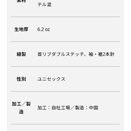
素材
テル混
吊り下げ旗(30x42)
吊り下げ旗(42x30)
掛け軸のように吊り下げ式にします。上部に棒袋
掛け軸のように吊り下げ式にします。上部に棒袋
生地厚
6.2 oz
作成しパイプを入れてその間に紐を通します。壁
作成しパイプを入れてその間に紐を通します。壁
際の装飾などにとてもお役立ち！
際の装飾などにとてもお役立ち！
縫製
首リブダブルステッチ、袖・裾2本針
性別
ユニセックス
布A1ポスター(60x84)
布A1ポスター(84x60)
のぼりだけでなく、ポスターも作れます。
のぼりだけでなく、ポスターも作れます。
加工／製
加工：自社工場／製造：中国
のぼり旗と同じデザインで飾れば宣伝効果UP!
造
のぼり旗と同じデザインで飾れば宣伝効果UP!