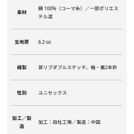
綿 100%（コーマ糸）／一部ポリエス
素材
吊り下げ旗(30x42)
吊り下げ旗(42x30)
テル混
掛け軸のように吊り下げ式にします。上部に棒袋
掛け軸のように吊り下げ式にします。上部に棒袋
作成しパイプを入れてその間に紐を通します。壁
作成しパイプを入れてその間に紐を通します。壁
生地厚
6.2 oz
際の装飾などにとてもお役立ち！
際の装飾などにとてもお役立ち！
縫製
首リブダブルステッチ、袖・裾2本針
布A1ポスター(60x84)
布A1ポスター(84x60)
性別
ユニセックス
のぼりだけでなく、ポスターも作れます。
のぼりだけでなく、ポスターも作れます。
のぼり旗と同じデザインで飾れば宣伝効果UP!
のぼり旗と同じデザインで飾れば宣伝効果UP!
加工／製
加工：自社工場／製造：中国
造