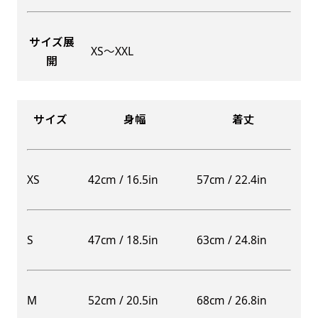
サイズ展
XS〜XXL
開
Aバナー(60x180)
自由入力(180x60以内)
Aバナーは三角の形状を利用することでA面B面2
お好みのサイズで縦幕・横幕の作成が可能です。
種のデザインを楽しむことができます。前からも
長辺が180cm以内、短辺が60cm以内であれば自
サイズ
身幅
着丈
後ろからもアピールができる両面対応のバナーで
由なサイズを指定下さい！
す。
あんな場所こんな場所お好みのサイズでお好みの
A面B面のデザイン変化を楽しんでお客様にアピ
幕の製作をお楽しみください
XS
42cm / 16.5in
57cm / 22.4in
ールするもよし、両面同じデザインでアピールす
（※cm単位での指定でおねがいいたします。）
るもよしです！
S
47cm / 18.5in
63cm / 24.8in
レギュラーのれん
M
52cm / 20.5in
68cm / 26.8in
(180x50)