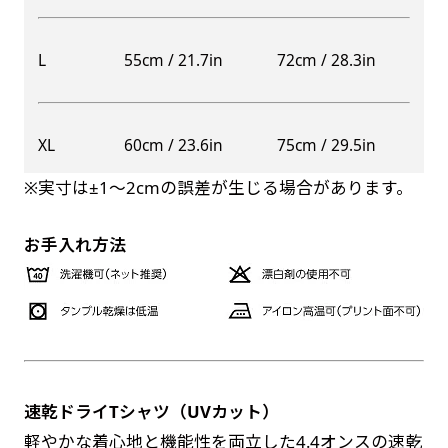
自由入力(60x180以内)
レギュラーのれんは横幕の上部にチチを5か所つ
L
55cm / 21.7in
72cm / 28.3in
お好みのサイズで縦幕・横幕の作成が可能です。
けて疑似的にのれんのような幕をつくります。お
長辺が180cm以内、短辺が60cm以内であれば自
店の入口付近の装飾に是非！
由なサイズを指定下さい！
防炎加工（納期+1営業日）［ +540円 ］
XL
60cm / 23.6in
75cm / 29.5in
あんな場所こんな場所お好みのサイズでお好みの
のぼり旗の防炎加工は、消防法で定められてい
幕の製作をお楽しみください
※実寸は±1〜2cmの誤差が生じる場合があります。
る場所でのぼり旗を使用する際に推奨されてい
（※cm単位での指定でおねがいいたします。）
ます。防炎加工によってのぼり旗が炎に触れても
レギュラースリムのれん
お手入れ方法
(180x30)
燃えにくくなります。（燃えるというより溶け
るに近くなるイメージ）一般的な方法は、旗の
レギュラーのれんスリムは横幕の上部にチチを5
素材に特殊な化学薬品を使用して延焼を抑えま
か所つけて疑似的にのれんのような幕をつくりま
す。
す。
レギュラーのれんとの違いは縦のサイズが異なり
ます。（レギュラーのれん縦50cm／レギュラー
速乾ドライTシャツ（UVカット）
お急ぎ［ +330円 ］
スリムのれん縦30cm）お店の入口付近の装飾に
軽やかな着心地と機能性を両立した4.4オンスの速乾