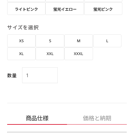
返事を頂いたあとに製作開始いたします。
弊社よりJPG画像をお送りします。ご確認のお
ライトピンク
蛍光イエロー
蛍光ピンク
返事を頂いたあとに製作開始いたします。
デザインアレンジ［ +2,498円 ］
サイズを選択
ハーフ(30x90)
ハーフ(90x30)
デザインの色や文字等が変更いただけます。
XS
S
M
L
店内用です。お客さんの歩行や陳列した商品の邪
店内用です。お客さんの歩行や陳列した商品の邪
魔になりにくいのがポイントです。ハーフ用のポ
魔になりにくいのがポイントです。ハーフ用のポ
XL
XXL
XXXL
ールが必要です。
ールが必要です。
数量
ミニ(10x30)
ミニ(30x10)
商品仕様
価格と納期
台座タイプ・吸盤タイプ・クリップタイプがござ
台座タイプ・吸盤タイプ・クリップタイプがござ
います。レジカウンターや商品棚にぴったりで
います。レジカウンターや商品棚にぴったりで