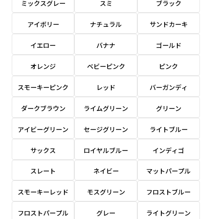
ミックスグレー
スミ
ブラック
感じる場合や、立てる本数を増やしたい場合はこ
感じる場合や、立てる本数を増やしたい場合はこ
1本（2分割）の場合だと
文字のみの名入れが可能です。
弊社よりJPG画像をお送りします。ご確認のお
ちらです。
ちらです。
アイボリー
ナチュラル
サンドカーキ
文字の間にスリットが入ります
返事を頂いたあとに製作開始いたします。
幅が15cm 狭くなっておりスリムな印象を受けま
幅が15cm 狭くなっておりスリムな印象を受けま
上下棒袋縫い
その他
名入れ（要画像確認）［+1,298円］
右棒袋縫い
上棒袋縫い
上下棒袋縫い
イエロー
バナナ
ゴールド
（上のみ）
す。
す。
（上と右）
（上のみ）
（上と下）
デザイン依頼［ +3,998円 ］
弊社よりJPG画像をお送りします。ご確認のお
オレンジ
ベビーピンク
ピンク
※備考欄に要望をお書きください
返事を頂いたあとに製作開始いたします。
ご購入時の案内にそって、デザイン画のファ
スモーキーピンク
レッド
バーガンディ
イルまたは、文章でお知らせください。
ダークブラウン
ライムグリーン
グリーン
ロゴ有り名入れ［ +1,498円］
Aバナー用チチ
タペストリー
その他
加工
（上2下2）
文字だけのぼり［ +1,298円 ］
コンパクト(45x150)
コンパクト(150x45)
アイビーグリーン
セージグリーン
ライトブルー
ご購入時の案内にそって、デザイン画のファ
※パイプ紐付き
※備考欄に要望をお書きください
イルまたは、文章でお知らせください。
ご購入時の案内に沿って、文字をご指定くだ
あまり一般的でないサイズですが最近、注文が増
あまり一般的でないサイズですが最近、注文が増
サックス
ロイヤルブルー
インディゴ
さい。
えてきました。
えてきました。
スレート
ネイビー
マットパープル
ロゴ有り名入れ（要画像確認）［ +1,798
コンビニさんなどで多いです。 お店の外観の邪魔
コンビニさんなどで多いです。 お店の外観の邪魔
円］
になりづらく、狭い範囲で沢山飾れます。
になりづらく、狭い範囲で沢山飾れます。
文字だけのぼり（要画像確認）［ +1,598円
スモーキーレッド
モスグリーン
フロストブルー
］
弊社よりJPG画像をお送りします。ご確認のお
フロストパープル
グレー
ライトグリーン