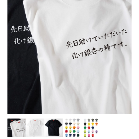
お客様自身でオリジナルのサイズで製作する
立ちます。
立ちます。
デザインをするとどの方向でデザインをする
名入れについて
場合につきましてはご希望の仕上がりサイズ
のぼり旗製作で一番良く使用される生地で
カーブ形状の特殊なのぼり旗にも適合する加
カーブ形状の特殊なのぼり旗にも適合する加
に対して四辺（すべての辺をプラス10ｍｍ）
と良いかひらめくかもしれません。デザイン
す。生地の厚みが薄く、裏側にインクが浸透
当社の既製のぼり旗に対してお客様の任意の
工方法となります。
工方法となります。
側辺補強縫製
3本（4分割）
したサイズで製作ください。（重要な情報な
の方向性につきましてはお客様の好みもあり
しやすい生地です。
テキストや企業情報・お店情報などを埋め込
［ +38円 ］
［ +99円 ］
どについては仕上がりサイズから四辺内側に
ますので、見られる方（お客様）ができる限
20ｍｍ程度内側の範囲内でデザイン校正して
むことができます。ご購入時にご希望の店舗
ハトメ加工
ハトメ加工
り反転したデザインをみるよりも正像でみら
ください）
名などをご記載ください。専任のデザイナー
ハトメ（鳩目）とは、革や布などに開けた穴
ハトメ（鳩目）とは、革や布などに開けた穴
れるデザインを提供したいかと思いますので
4本（5分割）
がバッチリデザインします。書体などのご指
を補強するために取り付けるリングです。壁
を補強するために取り付けるリングです。壁
その辺を参考にするとよいかもしれません。
［ +132円 ］
当社の既製デザインを利用してのぼり旗を
定がなければ、のぼりのイメージに最適のフ
L字補強縫製
側にロープなどで固定して、突風で倒れること
側にロープなどで固定して、突風で倒れること
製作したい場合
［ +38円 ］
ォントを使用します。基本的にのぼりの下部
も風向きによってずっと裏向きになってしまう
も風向きによってずっと裏向きになってしまう
のぼり旗の改造プランとなりますので改造の
にショップ名、社名、電話番号が入ります。
チチのついてない長辺・
いこともありません。
いこともありません。
【注意点】
程度によってデザイン加工費用が発生いたし
データをお送りいただけましたらロゴの印刷
短辺を補強縫製します
スリット（切り込み）は均等割りを意識して
ます。
も出来ます。
レギュラー(60x180)
レギュラー(180x60)
カットラインを入れます。
トロピカル（納期+1営業日）
詳細は
ください。
お問い合わせ
お客様が納得するまで何度でもデザインの修
三辺補強
デザインや絵柄をスリット加工時にカットす
［ +299円 ］
［ +48円 ］
正をしますので、初めての方でもお気軽にご
よく見かける一般的なのぼり旗のサイズです。
よく見かける一般的なのぼり旗のサイズです。
る場合があります。
ほとんどのポールや注水台に使用できます。
ほとんどのポールや注水台に使用できます。
ワンランク厚手のトロピカル（生地の厚みが
相談ください。
リピート
チチのついてない長辺・
上チチ
上下チチ
左右チチ