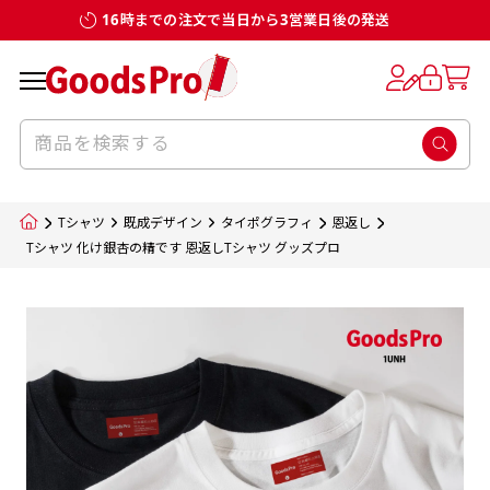
16時までの注文で当日から3営業日後の発送
お客様からのデータ入稿でのぼり旗を製作
既製デザイン
デザイン方向
チチについて
のぼり旗のチチについて
補強縫製って何？
スリット（切り込み）加工とは？
生地の種類
サイズ一覧
サイズ一覧
する場合
デザイン変更なしでのご注文となります。
のぼり旗のデザインをする際に、考えると良
既製品のサイズについては以下のサイズ表の通
既製品のサイズについては以下のサイズ表の通
一般的にはチチの位置はのぼり旗に対して上
一般的にはチチの位置はのぼり旗に対して上
補強縫製とはヒートカッター（熱で焼き切る
スリット（切り込み）を入れることで横幕が
入稿いただくデータは基本的にイラストレー
既製デザインとは当社グッズプロがオリジナ
いのがデザイン方向です。
り様々なサイズに対応しております。
り様々なサイズに対応しております。
辺３か所左辺５か所になります。のぼり旗を
辺３か所左辺５か所になります。のぼり旗を
カッター）を使用して、のぼり旗自体の強度
分割されているようにみせます。
ター形式のデータまたはフォトショップ形式
ルで製品デザインをしたデザインそのものを
のぼり旗のデザインとしては基本的に左側と
お客様オリジナルサイズで製作をしたい場合
お客様オリジナルサイズで製作をしたい場合
ポールに通す際には上辺２か所に対してチチ
ポールに通す際には上辺２か所に対してチチ
をあげるために折り返し縫いをすることで風
疑似的にのれんのように見せるための加工手
Tシャツ
既成デザイン
タイポグラフィ
恩返し
のデータとさせていただいております。
指します。当グッズプロで販売として取り扱っ
上側にポールを通すミミ（業界用語でチチと
につきましてはお気軽にご相談ください。
につきましてはお気軽にご相談ください。
が左右どちらでものぼり旗自体をポールにく
が左右どちらでものぼり旗自体をポールにく
の影響を受けやすい四辺の強度を増す加工で
法です。
Tシャツ 化け銀杏の精です 恩返しTシャツ グッズプロ
jpgデータ等の画像データを貼り付ける際には
ているあらゆるのぼり旗のデザインがそれに
呼びます）が縫いつけてあるのが一般的です。
くりつけることは可能です。
くりつけることは可能です。
す。
ただし、布の性質上、必ず印刷サイズのズレな
ただし、布の性質上、必ず印刷サイズのズレな
注意が必要です。画像解像度を考慮して作成
該当いたします。既製のデザインを応用して自
ただ、お客様の飾り付けたい場所の風向きを
各辺のおおむね3～5ｍｍ程度を折り返し、縫
どは発生します（熱処理する際に生地が伸び縮
どは発生します（熱処理する際に生地が伸び縮
いただく必要があります。（概ね原寸サイズ
1本（2分割）
みする都合や・最終的なカットをする際の都合
みする都合や・最終的なカットをする際の都合
で解像度200dp以上必要です）当社の取り扱
分だけののぼり旗をつくりたい！などのデザ
少し考えると
い糸を走らせて補強します。加工をすることで
棒袋縫い加工
棒袋縫い加工
内容
個数
単価
金額
［ +33円 ］
など）のでサイズの指定につきましてはｍｍ単
など）のでサイズの指定につきましてはｍｍ単
いの規格サイズにつきましてはデザインテン
イン改造や既製デザインに自分たちの団体の
もしかしたら左側と上についているよりも右
のぼり旗の１辺～４辺は折り返し加工されま
ポンジ（一般）
生地のふちを大きく棒袋状に縫いこみポール
生地のふちを大きく棒袋状に縫いこみポール
位は不可となります。最終的なサイズも多少の
位は不可となります。最終的なサイズも多少の
プレートの用意がありますので、ご購入後マ
¥0
名前入れや会社のロゴなどを挿入するなどの
側と上についていた方が良いと思うかもしれ
すのでその部分のホツレや裂けてしまうこと
合計金額
（税込）
ズレ5ｍｍ程度は起きる可能性があります。
ズレ5ｍｍ程度は起きる可能性があります。
一般的なのぼり旗の生地はポンジといわれる
イページの「購入履歴」よりダウンロードし
を通す筒をつくります。ポール自体を包み込
を通す筒をつくります。ポール自体を包み込
相談もお請けしております。
ません。
を防止する効果があります。
てご利用くださいませ。
2本（3分割）
厚みが約0.14ｍｍのとても薄い生地を使用し
むため、耐久性があがり、デザインがより目
むため、耐久性があがり、デザインがより目
カートに入れる
風向きを考えながらチチの向きを決めてから
［ +66円 ］
ます。
棒袋縫いの場合、補強が無償で付いてきます。