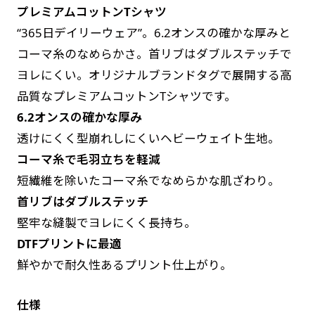
プレミアムコットンTシャツ
す。かわいいい＆おしゃれなのぼりです。台はセ
す。かわいいい＆おしゃれなのぼりです。台はセ
“365日デイリーウェア”。6.2オンスの確かな厚みと
ットでついてます。
ットでついてます。
コーマ糸のなめらかさ。首リブはダブルステッチで
ヨレにくい。オリジナルブランドタグで展開する高
品質なプレミアムコットンTシャツです。
6.2オンスの確かな厚み
透けにくく型崩れしにくいヘビーウェイト生地。
ジャンボ(90x270)
ジャンボ(270x90)
コーマ糸で毛羽立ちを軽減
遠くからでも視認しやすいジャンボサイズです。
遠くからでも視認しやすいジャンボサイズです。
短繊維を除いたコーマ糸でなめらかな肌ざわり。
駐車場などのスペースに余裕がある場所で大々的
駐車場などのスペースに余裕がある場所で大々的
首リブはダブルステッチ
に宣伝できます。
に宣伝できます。
堅牢な縫製でヨレにくく長持ち。
4mまたは5mのポールが必要です。
4mまたは5mのポールが必要です。
DTFプリントに最適
鮮やかで耐久性あるプリント仕上がり。
仕様