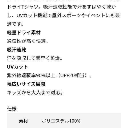
お急ぎは翌営業日発送（基本12時締め切り)枚数
是非！
ドライTシャツ。吸汗速乾性能で汗をすばやく乾か
によって対応できない場合、ギリギリでも対応
し、UVカット機能で屋外スポーツやイベントにも最
できる場合もあります。防炎加工、トロピカル
適です。
生地は対応不可です。
軽量ドライ素材
通気性が高く快適。
吸汗速乾
汗を吸収して素早く乾燥。
UVカット
紫外線遮蔽率90%以上（UPF20相当）。
幅広いサイズ展開
キッズから大人まで対応。
仕様
素材
ポリエステル100%