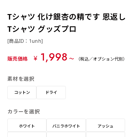
約0.2ｍｍ）。生地が重くなる分、耐久性が上
上下短辺を補強縫製しま
上左チチ
上右チチ
上チチ
（上のみ）
（上と下）
（左右）
あまりに大きな変更が何度もある場合はお断り
例
ショッピングカートページの備考欄に「以前
（上と左）
（上と右）
（上のみ）
がります。
す
する場合があります。
つくった、◯◯のぼり」の様に曖昧でも構い
Tシャツ 化け銀杏の精です 恩返し
ポンジをやや厚くした生地です。ポンジと比
四辺補強
印刷工程に入った場合はいかなる場合もキャン
ません。
べると約2倍の厚みがあります。タペストリー
Tシャツ グッズプロ
［ +58円 ］
セル不可となります。
やバナーなどの製作によく利用します。
上左右チチ
上下左右
のぼり旗の四辺すべてを
ショート(60x150)
ショート(150x60)
[商品ID：1unh]
チチ無し
上下チチ
左右チチ
上左右チチ
リピート（要画像確認）［ +298円 ］
（上と左右）
（四辺にチチ）
補強縫製します
（上と下）
（左右）
（上と左右）
1,998
幅は標準サイズですが高さが30cm 低いです。
幅は標準サイズですが高さが30cm 低いです。
弊社よりJPG画像をお送りします。ご確認のお
¥
販売価格
〜
（税込／オプション代別）
近距離の歩行者や、特に女性の目線を意識したい
近距離の歩行者や、特に女性の目線を意識したい
返事を頂いたあとに製作開始いたします。
2本（3分割）の場合だと
場合はこちらがお勧めです。
場合はこちらがお勧めです。
素材を選択
文字の上からカットされます
ハトメ四隅
ハトメ上2つ
ハトメ上3つ
上下左右
入稿（AI／PSD）
（+1営業日）
（+1営業日）
（+1営業日）
チチ無し
ハトメ四隅
（四辺にチチ）
コットン
ドライ
購入時の案内に沿って入稿してください。［
対応ファイル：AI／PSDファイル ］
カラーを選択
スリム(45x180)
スリム(180x45)
ハトメ上4つ
ハトメ上下4つ
上棒袋縫い
左棒袋縫い
上左チチと
上右チチと
入稿（AI／PSD）（要画像確認）［ +298円
（+1営業日）
（+1営業日）
（上のみ）
ホワイト
バニラホワイト
アッシュ
ハトメ右下
ハトメ左下
（上と左）
名入れ［+999円］
］
飾る場所に対して、標準サイズでは大きすぎると
飾る場所に対して、標準サイズでは大きすぎると