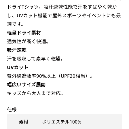
お急ぎは翌営業日発送（基本12時締め切り)枚数
是非！
ドライTシャツ。吸汗速乾性能で汗をすばやく乾か
によって対応できない場合、ギリギリでも対応
し、UVカット機能で屋外スポーツやイベントにも最
できる場合もあります。防炎加工、トロピカル
適です。
生地は対応不可です。
軽量ドライ素材
通気性が高く快適。
吸汗速乾
汗を吸収して素早く乾燥。
UVカット
紫外線遮蔽率90%以上（UPF20相当）。
幅広いサイズ展開
キッズから大人まで対応。
仕様
素材
ポリエステル100%