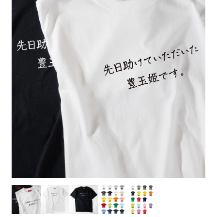
お客様自身でオリジナルのサイズで製作する
立ちます。
立ちます。
デザインをするとどの方向でデザインをする
名入れについて
場合につきましてはご希望の仕上がりサイズ
のぼり旗製作で一番良く使用される生地で
カーブ形状の特殊なのぼり旗にも適合する加
カーブ形状の特殊なのぼり旗にも適合する加
に対して四辺（すべての辺をプラス10ｍｍ）
と良いかひらめくかもしれません。デザイン
す。生地の厚みが薄く、裏側にインクが浸透
当社の既製のぼり旗に対してお客様の任意の
工方法となります。
工方法となります。
側辺補強縫製
3本（4分割）
したサイズで製作ください。（重要な情報な
の方向性につきましてはお客様の好みもあり
しやすい生地です。
テキストや企業情報・お店情報などを埋め込
［ +38円 ］
［ +99円 ］
どについては仕上がりサイズから四辺内側に
ますので、見られる方（お客様）ができる限
20ｍｍ程度内側の範囲内でデザイン校正して
むことができます。ご購入時にご希望の店舗
ハトメ加工
ハトメ加工
り反転したデザインをみるよりも正像でみら
ください）
名などをご記載ください。専任のデザイナー
ハトメ（鳩目）とは、革や布などに開けた穴
ハトメ（鳩目）とは、革や布などに開けた穴
れるデザインを提供したいかと思いますので
4本（5分割）
がバッチリデザインします。書体などのご指
を補強するために取り付けるリングです。壁
を補強するために取り付けるリングです。壁
その辺を参考にするとよいかもしれません。
［ +132円 ］
当社の既製デザインを利用してのぼり旗を
定がなければ、のぼりのイメージに最適のフ
L字補強縫製
側にロープなどで固定して、突風で倒れること
側にロープなどで固定して、突風で倒れること
製作したい場合
［ +38円 ］
ォントを使用します。基本的にのぼりの下部
も風向きによってずっと裏向きになってしまう
も風向きによってずっと裏向きになってしまう
のぼり旗の改造プランとなりますので改造の
にショップ名、社名、電話番号が入ります。
チチのついてない長辺・
いこともありません。
いこともありません。
【注意点】
程度によってデザイン加工費用が発生いたし
データをお送りいただけましたらロゴの印刷
短辺を補強縫製します
スリット（切り込み）は均等割りを意識して
ます。
も出来ます。
レギュラー(60x180)
レギュラー(180x60)
カットラインを入れます。
トロピカル（納期+1営業日）
詳細は
ください。
お問い合わせ
お客様が納得するまで何度でもデザインの修
三辺補強
デザインや絵柄をスリット加工時にカットす
［ +299円 ］
［ +48円 ］
正をしますので、初めての方でもお気軽にご
よく見かける一般的なのぼり旗のサイズです。
よく見かける一般的なのぼり旗のサイズです。
る場合があります。
ほとんどのポールや注水台に使用できます。
ほとんどのポールや注水台に使用できます。
ワンランク厚手のトロピカル（生地の厚みが
相談ください。
リピート
チチのついてない長辺・
上チチ
上下チチ
左右チチ