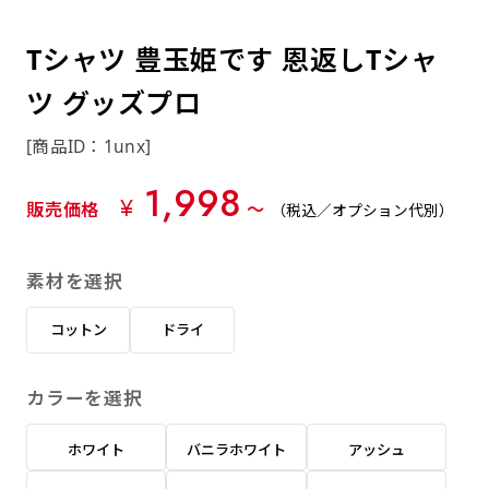
約0.2ｍｍ）。生地が重くなる分、耐久性が上
上下短辺を補強縫製しま
上左チチ
上右チチ
上チチ
（上のみ）
（上と下）
（左右）
あまりに大きな変更が何度もある場合はお断り
例
ショッピングカートページの備考欄に「以前
（上と左）
（上と右）
（上のみ）
がります。
す
する場合があります。
つくった、◯◯のぼり」の様に曖昧でも構い
Tシャツ 豊玉姫です 恩返しTシャ
ポンジをやや厚くした生地です。ポンジと比
四辺補強
印刷工程に入った場合はいかなる場合もキャン
ません。
べると約2倍の厚みがあります。タペストリー
ツ グッズプロ
［ +58円 ］
セル不可となります。
やバナーなどの製作によく利用します。
上左右チチ
上下左右
のぼり旗の四辺すべてを
ショート(60x150)
ショート(150x60)
[商品ID：1unx]
チチ無し
上下チチ
左右チチ
上左右チチ
リピート（要画像確認）［ +298円 ］
（上と左右）
（四辺にチチ）
補強縫製します
（上と下）
（左右）
（上と左右）
1,998
幅は標準サイズですが高さが30cm 低いです。
幅は標準サイズですが高さが30cm 低いです。
弊社よりJPG画像をお送りします。ご確認のお
¥
販売価格
〜
（税込／オプション代別）
近距離の歩行者や、特に女性の目線を意識したい
近距離の歩行者や、特に女性の目線を意識したい
返事を頂いたあとに製作開始いたします。
2本（3分割）の場合だと
場合はこちらがお勧めです。
場合はこちらがお勧めです。
素材を選択
文字の上からカットされます
ハトメ四隅
ハトメ上2つ
ハトメ上3つ
上下左右
入稿（AI／PSD）
（+1営業日）
（+1営業日）
（+1営業日）
チチ無し
ハトメ四隅
（四辺にチチ）
コットン
ドライ
購入時の案内に沿って入稿してください。［
対応ファイル：AI／PSDファイル ］
カラーを選択
スリム(45x180)
スリム(180x45)
ハトメ上4つ
ハトメ上下4つ
上棒袋縫い
左棒袋縫い
上左チチと
上右チチと
入稿（AI／PSD）（要画像確認）［ +298円
（+1営業日）
（+1営業日）
（上のみ）
ホワイト
バニラホワイト
アッシュ
ハトメ右下
ハトメ左下
（上と左）
名入れ［+999円］
］
飾る場所に対して、標準サイズでは大きすぎると
飾る場所に対して、標準サイズでは大きすぎると