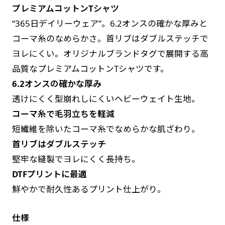
プレミアムコットンTシャツ
す。かわいいい＆おしゃれなのぼりです。台はセ
す。かわいいい＆おしゃれなのぼりです。台はセ
“365日デイリーウェア”。6.2オンスの確かな厚みと
ットでついてます。
ットでついてます。
コーマ糸のなめらかさ。首リブはダブルステッチで
ヨレにくい。オリジナルブランドタグで展開する高
品質なプレミアムコットンTシャツです。
6.2オンスの確かな厚み
透けにくく型崩れしにくいヘビーウェイト生地。
ジャンボ(90x270)
ジャンボ(270x90)
コーマ糸で毛羽立ちを軽減
遠くからでも視認しやすいジャンボサイズです。
遠くからでも視認しやすいジャンボサイズです。
短繊維を除いたコーマ糸でなめらかな肌ざわり。
駐車場などのスペースに余裕がある場所で大々的
駐車場などのスペースに余裕がある場所で大々的
首リブはダブルステッチ
に宣伝できます。
に宣伝できます。
堅牢な縫製でヨレにくく長持ち。
4mまたは5mのポールが必要です。
4mまたは5mのポールが必要です。
DTFプリントに最適
鮮やかで耐久性あるプリント仕上がり。
仕様