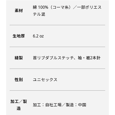
綿 100%（コーマ糸）／一部ポリエス
素材
吊り下げ旗(30x42)
吊り下げ旗(42x30)
テル混
掛け軸のように吊り下げ式にします。上部に棒袋
掛け軸のように吊り下げ式にします。上部に棒袋
作成しパイプを入れてその間に紐を通します。壁
作成しパイプを入れてその間に紐を通します。壁
生地厚
6.2 oz
際の装飾などにとてもお役立ち！
際の装飾などにとてもお役立ち！
縫製
首リブダブルステッチ、袖・裾2本針
布A1ポスター(60x84)
布A1ポスター(84x60)
性別
ユニセックス
のぼりだけでなく、ポスターも作れます。
のぼりだけでなく、ポスターも作れます。
のぼり旗と同じデザインで飾れば宣伝効果UP!
のぼり旗と同じデザインで飾れば宣伝効果UP!
加工／製
加工：自社工場／製造：中国
造