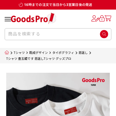
16時までの注文で当日から3営業日後の発送
お客様からのデータ入稿でのぼり旗を製作
既製デザイン
デザイン方向
チチについて
のぼり旗のチチについて
補強縫製って何？
スリット（切り込み）加工とは？
生地の種類
サイズ一覧
サイズ一覧
する場合
デザイン変更なしでのご注文となります。
のぼり旗のデザインをする際に、考えると良
既製品のサイズについては以下のサイズ表の通
既製品のサイズについては以下のサイズ表の通
一般的にはチチの位置はのぼり旗に対して上
一般的にはチチの位置はのぼり旗に対して上
補強縫製とはヒートカッター（熱で焼き切る
スリット（切り込み）を入れることで横幕が
入稿いただくデータは基本的にイラストレー
既製デザインとは当社グッズプロがオリジナ
いのがデザイン方向です。
り様々なサイズに対応しております。
り様々なサイズに対応しております。
辺３か所左辺５か所になります。のぼり旗を
辺３か所左辺５か所になります。のぼり旗を
カッター）を使用して、のぼり旗自体の強度
分割されているようにみせます。
ター形式のデータまたはフォトショップ形式
ルで製品デザインをしたデザインそのものを
のぼり旗のデザインとしては基本的に左側と
お客様オリジナルサイズで製作をしたい場合
お客様オリジナルサイズで製作をしたい場合
ポールに通す際には上辺２か所に対してチチ
ポールに通す際には上辺２か所に対してチチ
をあげるために折り返し縫いをすることで風
疑似的にのれんのように見せるための加工手
Tシャツ
既成デザイン
タイポグラフィ
恩返し
のデータとさせていただいております。
指します。当グッズプロで販売として取り扱っ
上側にポールを通すミミ（業界用語でチチと
につきましてはお気軽にご相談ください。
につきましてはお気軽にご相談ください。
が左右どちらでものぼり旗自体をポールにく
が左右どちらでものぼり旗自体をポールにく
の影響を受けやすい四辺の強度を増す加工で
法です。
Tシャツ 豊玉姫です 恩返しTシャツ グッズプロ
jpgデータ等の画像データを貼り付ける際には
ているあらゆるのぼり旗のデザインがそれに
呼びます）が縫いつけてあるのが一般的です。
くりつけることは可能です。
くりつけることは可能です。
す。
ただし、布の性質上、必ず印刷サイズのズレな
ただし、布の性質上、必ず印刷サイズのズレな
注意が必要です。画像解像度を考慮して作成
該当いたします。既製のデザインを応用して自
ただ、お客様の飾り付けたい場所の風向きを
各辺のおおむね3～5ｍｍ程度を折り返し、縫
どは発生します（熱処理する際に生地が伸び縮
どは発生します（熱処理する際に生地が伸び縮
いただく必要があります。（概ね原寸サイズ
1本（2分割）
みする都合や・最終的なカットをする際の都合
みする都合や・最終的なカットをする際の都合
で解像度200dp以上必要です）当社の取り扱
分だけののぼり旗をつくりたい！などのデザ
少し考えると
い糸を走らせて補強します。加工をすることで
棒袋縫い加工
棒袋縫い加工
内容
個数
単価
金額
［ +33円 ］
など）のでサイズの指定につきましてはｍｍ単
など）のでサイズの指定につきましてはｍｍ単
いの規格サイズにつきましてはデザインテン
イン改造や既製デザインに自分たちの団体の
もしかしたら左側と上についているよりも右
のぼり旗の１辺～４辺は折り返し加工されま
ポンジ（一般）
生地のふちを大きく棒袋状に縫いこみポール
生地のふちを大きく棒袋状に縫いこみポール
位は不可となります。最終的なサイズも多少の
位は不可となります。最終的なサイズも多少の
プレートの用意がありますので、ご購入後マ
¥0
名前入れや会社のロゴなどを挿入するなどの
側と上についていた方が良いと思うかもしれ
すのでその部分のホツレや裂けてしまうこと
合計金額
（税込）
ズレ5ｍｍ程度は起きる可能性があります。
ズレ5ｍｍ程度は起きる可能性があります。
一般的なのぼり旗の生地はポンジといわれる
イページの「購入履歴」よりダウンロードし
を通す筒をつくります。ポール自体を包み込
を通す筒をつくります。ポール自体を包み込
相談もお請けしております。
ません。
を防止する効果があります。
てご利用くださいませ。
2本（3分割）
厚みが約0.14ｍｍのとても薄い生地を使用し
むため、耐久性があがり、デザインがより目
むため、耐久性があがり、デザインがより目
カートに入れる
風向きを考えながらチチの向きを決めてから
［ +66円 ］
ます。
棒袋縫いの場合、補強が無償で付いてきます。