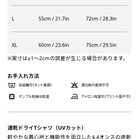
自由入力(60x180以内)
レギュラーのれんは横幕の上部にチチを5か所つ
L
55cm / 21.7in
72cm / 28.3in
お好みのサイズで縦幕・横幕の作成が可能です。
けて疑似的にのれんのような幕をつくります。お
長辺が180cm以内、短辺が60cm以内であれば自
店の入口付近の装飾に是非！
由なサイズを指定下さい！
防炎加工（納期+1営業日）［ +540円 ］
XL
60cm / 23.6in
75cm / 29.5in
あんな場所こんな場所お好みのサイズでお好みの
のぼり旗の防炎加工は、消防法で定められてい
幕の製作をお楽しみください
※実寸は±1〜2cmの誤差が生じる場合があります。
る場所でのぼり旗を使用する際に推奨されてい
（※cm単位での指定でおねがいいたします。）
ます。防炎加工によってのぼり旗が炎に触れても
レギュラースリムのれん
お手入れ方法
(180x30)
燃えにくくなります。（燃えるというより溶け
るに近くなるイメージ）一般的な方法は、旗の
レギュラーのれんスリムは横幕の上部にチチを5
素材に特殊な化学薬品を使用して延焼を抑えま
か所つけて疑似的にのれんのような幕をつくりま
す。
す。
レギュラーのれんとの違いは縦のサイズが異なり
ます。（レギュラーのれん縦50cm／レギュラー
速乾ドライTシャツ（UVカット）
お急ぎ［ +330円 ］
スリムのれん縦30cm）お店の入口付近の装飾に
軽やかな着心地と機能性を両立した4.4オンスの速乾