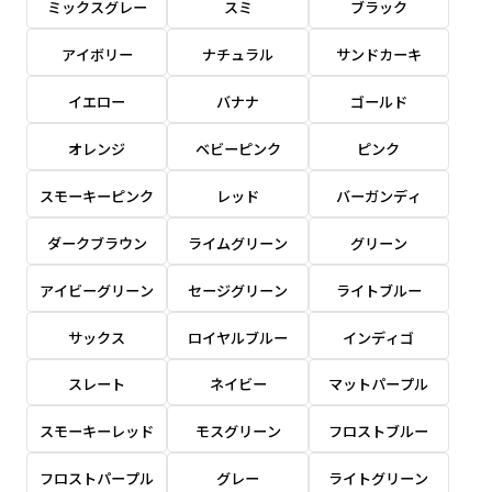
ミックスグレー
スミ
ブラック
感じる場合や、立てる本数を増やしたい場合はこ
感じる場合や、立てる本数を増やしたい場合はこ
1本（2分割）の場合だと
文字のみの名入れが可能です。
弊社よりJPG画像をお送りします。ご確認のお
ちらです。
ちらです。
アイボリー
ナチュラル
サンドカーキ
文字の間にスリットが入ります
返事を頂いたあとに製作開始いたします。
幅が15cm 狭くなっておりスリムな印象を受けま
幅が15cm 狭くなっておりスリムな印象を受けま
上下棒袋縫い
その他
名入れ（要画像確認）［+1,298円］
右棒袋縫い
上棒袋縫い
上下棒袋縫い
イエロー
バナナ
ゴールド
（上のみ）
す。
す。
（上と右）
（上のみ）
（上と下）
デザイン依頼［ +3,998円 ］
弊社よりJPG画像をお送りします。ご確認のお
オレンジ
ベビーピンク
ピンク
※備考欄に要望をお書きください
返事を頂いたあとに製作開始いたします。
ご購入時の案内にそって、デザイン画のファ
スモーキーピンク
レッド
バーガンディ
イルまたは、文章でお知らせください。
ダークブラウン
ライムグリーン
グリーン
ロゴ有り名入れ［ +1,498円］
Aバナー用チチ
タペストリー
その他
加工
（上2下2）
文字だけのぼり［ +1,298円 ］
コンパクト(45x150)
コンパクト(150x45)
アイビーグリーン
セージグリーン
ライトブルー
ご購入時の案内にそって、デザイン画のファ
※パイプ紐付き
※備考欄に要望をお書きください
イルまたは、文章でお知らせください。
ご購入時の案内に沿って、文字をご指定くだ
あまり一般的でないサイズですが最近、注文が増
あまり一般的でないサイズですが最近、注文が増
サックス
ロイヤルブルー
インディゴ
さい。
えてきました。
えてきました。
スレート
ネイビー
マットパープル
ロゴ有り名入れ（要画像確認）［ +1,798
コンビニさんなどで多いです。 お店の外観の邪魔
コンビニさんなどで多いです。 お店の外観の邪魔
円］
になりづらく、狭い範囲で沢山飾れます。
になりづらく、狭い範囲で沢山飾れます。
文字だけのぼり（要画像確認）［ +1,598円
スモーキーレッド
モスグリーン
フロストブルー
］
弊社よりJPG画像をお送りします。ご確認のお
フロストパープル
グレー
ライトグリーン