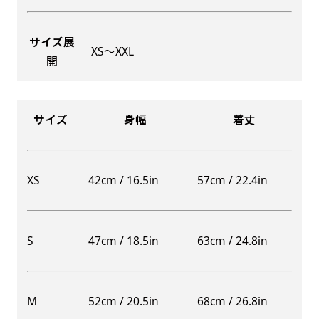
サイズ展
XS〜XXL
開
Aバナー(60x180)
自由入力(180x60以内)
Aバナーは三角の形状を利用することでA面B面2
お好みのサイズで縦幕・横幕の作成が可能です。
種のデザインを楽しむことができます。前からも
長辺が180cm以内、短辺が60cm以内であれば自
サイズ
身幅
着丈
後ろからもアピールができる両面対応のバナーで
由なサイズを指定下さい！
す。
あんな場所こんな場所お好みのサイズでお好みの
A面B面のデザイン変化を楽しんでお客様にアピ
幕の製作をお楽しみください
XS
42cm / 16.5in
57cm / 22.4in
ールするもよし、両面同じデザインでアピールす
（※cm単位での指定でおねがいいたします。）
るもよしです！
S
47cm / 18.5in
63cm / 24.8in
レギュラーのれん
M
52cm / 20.5in
68cm / 26.8in
(180x50)