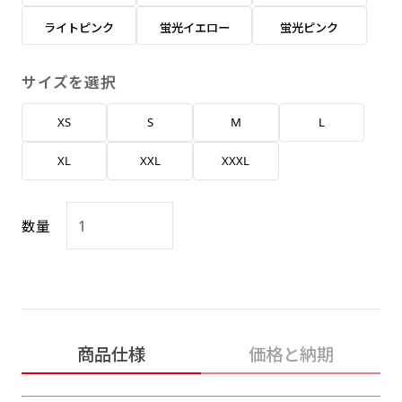
返事を頂いたあとに製作開始いたします。
弊社よりJPG画像をお送りします。ご確認のお
ライトピンク
蛍光イエロー
蛍光ピンク
返事を頂いたあとに製作開始いたします。
デザインアレンジ［ +2,498円 ］
サイズを選択
ハーフ(30x90)
ハーフ(90x30)
デザインの色や文字等が変更いただけます。
XS
S
M
L
店内用です。お客さんの歩行や陳列した商品の邪
店内用です。お客さんの歩行や陳列した商品の邪
魔になりにくいのがポイントです。ハーフ用のポ
魔になりにくいのがポイントです。ハーフ用のポ
XL
XXL
XXXL
ールが必要です。
ールが必要です。
数量
ミニ(10x30)
ミニ(30x10)
商品仕様
価格と納期
台座タイプ・吸盤タイプ・クリップタイプがござ
台座タイプ・吸盤タイプ・クリップタイプがござ
います。レジカウンターや商品棚にぴったりで
います。レジカウンターや商品棚にぴったりで