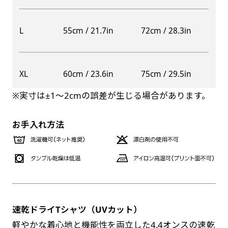
自由入力(60x180以内)
レギュラーのれんは横幕の上部にチチを5か所つ
L
55cm / 21.7in
72cm / 28.3in
お好みのサイズで縦幕・横幕の作成が可能です。
けて疑似的にのれんのような幕をつくります。お
長辺が180cm以内、短辺が60cm以内であれば自
店の入口付近の装飾に是非！
由なサイズを指定下さい！
防炎加工（納期+1営業日）［ +540円 ］
XL
60cm / 23.6in
75cm / 29.5in
あんな場所こんな場所お好みのサイズでお好みの
のぼり旗の防炎加工は、消防法で定められてい
幕の製作をお楽しみください
※実寸は±1〜2cmの誤差が生じる場合があります。
る場所でのぼり旗を使用する際に推奨されてい
（※cm単位での指定でおねがいいたします。）
ます。防炎加工によってのぼり旗が炎に触れても
レギュラースリムのれん
お手入れ方法
(180x30)
燃えにくくなります。（燃えるというより溶け
るに近くなるイメージ）一般的な方法は、旗の
レギュラーのれんスリムは横幕の上部にチチを5
素材に特殊な化学薬品を使用して延焼を抑えま
か所つけて疑似的にのれんのような幕をつくりま
す。
す。
レギュラーのれんとの違いは縦のサイズが異なり
ます。（レギュラーのれん縦50cm／レギュラー
速乾ドライTシャツ（UVカット）
お急ぎ［ +330円 ］
スリムのれん縦30cm）お店の入口付近の装飾に
軽やかな着心地と機能性を両立した4.4オンスの速乾