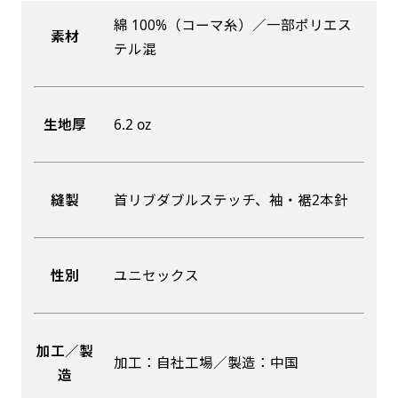
綿 100%（コーマ糸）／一部ポリエス
素材
吊り下げ旗(30x42)
吊り下げ旗(42x30)
テル混
掛け軸のように吊り下げ式にします。上部に棒袋
掛け軸のように吊り下げ式にします。上部に棒袋
作成しパイプを入れてその間に紐を通します。壁
作成しパイプを入れてその間に紐を通します。壁
生地厚
6.2 oz
際の装飾などにとてもお役立ち！
際の装飾などにとてもお役立ち！
縫製
首リブダブルステッチ、袖・裾2本針
布A1ポスター(60x84)
布A1ポスター(84x60)
性別
ユニセックス
のぼりだけでなく、ポスターも作れます。
のぼりだけでなく、ポスターも作れます。
のぼり旗と同じデザインで飾れば宣伝効果UP!
のぼり旗と同じデザインで飾れば宣伝効果UP!
加工／製
加工：自社工場／製造：中国
造