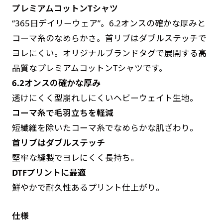
プレミアムコットンTシャツ
す。かわいいい＆おしゃれなのぼりです。台はセ
す。かわいいい＆おしゃれなのぼりです。台はセ
“365日デイリーウェア”。6.2オンスの確かな厚みと
ットでついてます。
ットでついてます。
コーマ糸のなめらかさ。首リブはダブルステッチで
ヨレにくい。オリジナルブランドタグで展開する高
品質なプレミアムコットンTシャツです。
6.2オンスの確かな厚み
透けにくく型崩れしにくいヘビーウェイト生地。
ジャンボ(90x270)
ジャンボ(270x90)
コーマ糸で毛羽立ちを軽減
遠くからでも視認しやすいジャンボサイズです。
遠くからでも視認しやすいジャンボサイズです。
短繊維を除いたコーマ糸でなめらかな肌ざわり。
駐車場などのスペースに余裕がある場所で大々的
駐車場などのスペースに余裕がある場所で大々的
首リブはダブルステッチ
に宣伝できます。
に宣伝できます。
堅牢な縫製でヨレにくく長持ち。
4mまたは5mのポールが必要です。
4mまたは5mのポールが必要です。
DTFプリントに最適
鮮やかで耐久性あるプリント仕上がり。
仕様