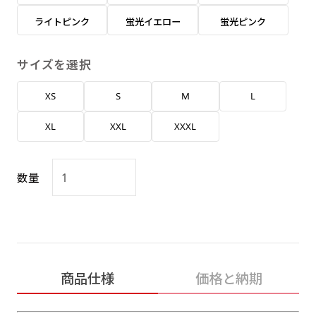
返事を頂いたあとに製作開始いたします。
弊社よりJPG画像をお送りします。ご確認のお
ライトピンク
蛍光イエロー
蛍光ピンク
返事を頂いたあとに製作開始いたします。
デザインアレンジ［ +2,498円 ］
サイズを選択
ハーフ(30x90)
ハーフ(90x30)
デザインの色や文字等が変更いただけます。
XS
S
M
L
店内用です。お客さんの歩行や陳列した商品の邪
店内用です。お客さんの歩行や陳列した商品の邪
魔になりにくいのがポイントです。ハーフ用のポ
魔になりにくいのがポイントです。ハーフ用のポ
XL
XXL
XXXL
ールが必要です。
ールが必要です。
数量
ミニ(10x30)
ミニ(30x10)
商品仕様
価格と納期
台座タイプ・吸盤タイプ・クリップタイプがござ
台座タイプ・吸盤タイプ・クリップタイプがござ
います。レジカウンターや商品棚にぴったりで
います。レジカウンターや商品棚にぴったりで