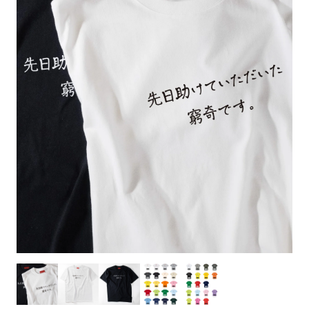
お客様自身でオリジナルのサイズで製作する
立ちます。
立ちます。
デザインをするとどの方向でデザインをする
名入れについて
場合につきましてはご希望の仕上がりサイズ
のぼり旗製作で一番良く使用される生地で
カーブ形状の特殊なのぼり旗にも適合する加
カーブ形状の特殊なのぼり旗にも適合する加
に対して四辺（すべての辺をプラス10ｍｍ）
と良いかひらめくかもしれません。デザイン
す。生地の厚みが薄く、裏側にインクが浸透
当社の既製のぼり旗に対してお客様の任意の
工方法となります。
工方法となります。
側辺補強縫製
3本（4分割）
したサイズで製作ください。（重要な情報な
の方向性につきましてはお客様の好みもあり
しやすい生地です。
テキストや企業情報・お店情報などを埋め込
［ +38円 ］
［ +99円 ］
どについては仕上がりサイズから四辺内側に
ますので、見られる方（お客様）ができる限
20ｍｍ程度内側の範囲内でデザイン校正して
むことができます。ご購入時にご希望の店舗
ハトメ加工
ハトメ加工
り反転したデザインをみるよりも正像でみら
ください）
名などをご記載ください。専任のデザイナー
ハトメ（鳩目）とは、革や布などに開けた穴
ハトメ（鳩目）とは、革や布などに開けた穴
れるデザインを提供したいかと思いますので
4本（5分割）
がバッチリデザインします。書体などのご指
を補強するために取り付けるリングです。壁
を補強するために取り付けるリングです。壁
その辺を参考にするとよいかもしれません。
［ +132円 ］
当社の既製デザインを利用してのぼり旗を
定がなければ、のぼりのイメージに最適のフ
L字補強縫製
側にロープなどで固定して、突風で倒れること
側にロープなどで固定して、突風で倒れること
製作したい場合
［ +38円 ］
ォントを使用します。基本的にのぼりの下部
も風向きによってずっと裏向きになってしまう
も風向きによってずっと裏向きになってしまう
のぼり旗の改造プランとなりますので改造の
にショップ名、社名、電話番号が入ります。
チチのついてない長辺・
いこともありません。
いこともありません。
【注意点】
程度によってデザイン加工費用が発生いたし
データをお送りいただけましたらロゴの印刷
短辺を補強縫製します
スリット（切り込み）は均等割りを意識して
ます。
も出来ます。
レギュラー(60x180)
レギュラー(180x60)
カットラインを入れます。
トロピカル（納期+1営業日）
詳細は
ください。
お問い合わせ
お客様が納得するまで何度でもデザインの修
三辺補強
デザインや絵柄をスリット加工時にカットす
［ +299円 ］
［ +48円 ］
正をしますので、初めての方でもお気軽にご
よく見かける一般的なのぼり旗のサイズです。
よく見かける一般的なのぼり旗のサイズです。
る場合があります。
ほとんどのポールや注水台に使用できます。
ほとんどのポールや注水台に使用できます。
ワンランク厚手のトロピカル（生地の厚みが
相談ください。
リピート
チチのついてない長辺・
上チチ
上下チチ
左右チチ