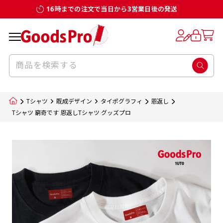
16時までの注文で当日から3営業日後の発送
お客様からのデータ入稿でのぼり旗を製作
既製デザイン
デザイン方向
チチについて
のぼり旗のチチについて
補強縫製って何？
スリット（切り込み）加工とは？
生地の種類
サイズ一覧
サイズ一覧
する場合
デザイン変更なしでのご注文となります。
のぼり旗のデザインをする際に、考えると良
既製品のサイズについては以下のサイズ表の通
既製品のサイズについては以下のサイズ表の通
一般的にはチチの位置はのぼり旗に対して上
一般的にはチチの位置はのぼり旗に対して上
補強縫製とはヒートカッター（熱で焼き切る
スリット（切り込み）を入れることで横幕が
入稿いただくデータは基本的にイラストレー
既製デザインとは当社グッズプロがオリジナ
いのがデザイン方向です。
り様々なサイズに対応しております。
り様々なサイズに対応しております。
辺３か所左辺５か所になります。のぼり旗を
辺３か所左辺５か所になります。のぼり旗を
カッター）を使用して、のぼり旗自体の強度
分割されているようにみせます。
ター形式のデータまたはフォトショップ形式
ルで製品デザインをしたデザインそのものを
のぼり旗のデザインとしては基本的に左側と
お客様オリジナルサイズで製作をしたい場合
お客様オリジナルサイズで製作をしたい場合
ポールに通す際には上辺２か所に対してチチ
ポールに通す際には上辺２か所に対してチチ
をあげるために折り返し縫いをすることで風
疑似的にのれんのように見せるための加工手
Tシャツ
既成デザイン
タイポグラフィ
恩返し
のデータとさせていただいております。
指します。当グッズプロで販売として取り扱っ
上側にポールを通すミミ（業界用語でチチと
につきましてはお気軽にご相談ください。
につきましてはお気軽にご相談ください。
が左右どちらでものぼり旗自体をポールにく
が左右どちらでものぼり旗自体をポールにく
の影響を受けやすい四辺の強度を増す加工で
法です。
Tシャツ 窮奇です 恩返しTシャツ グッズプロ
jpgデータ等の画像データを貼り付ける際には
ているあらゆるのぼり旗のデザインがそれに
呼びます）が縫いつけてあるのが一般的です。
くりつけることは可能です。
くりつけることは可能です。
す。
ただし、布の性質上、必ず印刷サイズのズレな
ただし、布の性質上、必ず印刷サイズのズレな
注意が必要です。画像解像度を考慮して作成
該当いたします。既製のデザインを応用して自
ただ、お客様の飾り付けたい場所の風向きを
各辺のおおむね3～5ｍｍ程度を折り返し、縫
どは発生します（熱処理する際に生地が伸び縮
どは発生します（熱処理する際に生地が伸び縮
いただく必要があります。（概ね原寸サイズ
1本（2分割）
みする都合や・最終的なカットをする際の都合
みする都合や・最終的なカットをする際の都合
で解像度200dp以上必要です）当社の取り扱
分だけののぼり旗をつくりたい！などのデザ
少し考えると
い糸を走らせて補強します。加工をすることで
棒袋縫い加工
棒袋縫い加工
内容
個数
単価
金額
［ +33円 ］
など）のでサイズの指定につきましてはｍｍ単
など）のでサイズの指定につきましてはｍｍ単
いの規格サイズにつきましてはデザインテン
イン改造や既製デザインに自分たちの団体の
もしかしたら左側と上についているよりも右
のぼり旗の１辺～４辺は折り返し加工されま
ポンジ（一般）
生地のふちを大きく棒袋状に縫いこみポール
生地のふちを大きく棒袋状に縫いこみポール
位は不可となります。最終的なサイズも多少の
位は不可となります。最終的なサイズも多少の
プレートの用意がありますので、ご購入後マ
¥0
名前入れや会社のロゴなどを挿入するなどの
側と上についていた方が良いと思うかもしれ
すのでその部分のホツレや裂けてしまうこと
合計金額
（税込）
ズレ5ｍｍ程度は起きる可能性があります。
ズレ5ｍｍ程度は起きる可能性があります。
一般的なのぼり旗の生地はポンジといわれる
イページの「購入履歴」よりダウンロードし
を通す筒をつくります。ポール自体を包み込
を通す筒をつくります。ポール自体を包み込
相談もお請けしております。
ません。
を防止する効果があります。
てご利用くださいませ。
2本（3分割）
厚みが約0.14ｍｍのとても薄い生地を使用し
むため、耐久性があがり、デザインがより目
むため、耐久性があがり、デザインがより目
カートに入れる
風向きを考えながらチチの向きを決めてから
［ +66円 ］
ます。
棒袋縫いの場合、補強が無償で付いてきます。