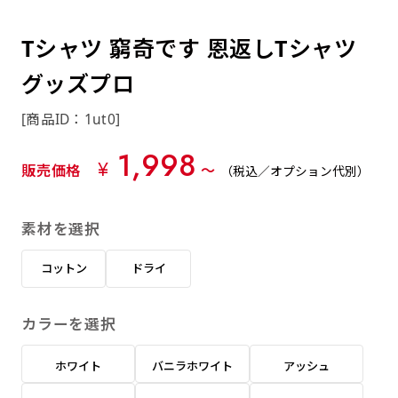
約0.2ｍｍ）。生地が重くなる分、耐久性が上
上下短辺を補強縫製しま
上左チチ
上右チチ
上チチ
（上のみ）
（上と下）
（左右）
あまりに大きな変更が何度もある場合はお断り
例
ショッピングカートページの備考欄に「以前
（上と左）
（上と右）
（上のみ）
がります。
す
する場合があります。
つくった、◯◯のぼり」の様に曖昧でも構い
Tシャツ 窮奇です 恩返しTシャツ
ポンジをやや厚くした生地です。ポンジと比
四辺補強
印刷工程に入った場合はいかなる場合もキャン
ません。
べると約2倍の厚みがあります。タペストリー
グッズプロ
［ +58円 ］
セル不可となります。
やバナーなどの製作によく利用します。
上左右チチ
上下左右
のぼり旗の四辺すべてを
ショート(60x150)
ショート(150x60)
[商品ID：1ut0]
チチ無し
上下チチ
左右チチ
上左右チチ
リピート（要画像確認）［ +298円 ］
（上と左右）
（四辺にチチ）
補強縫製します
（上と下）
（左右）
（上と左右）
1,998
幅は標準サイズですが高さが30cm 低いです。
幅は標準サイズですが高さが30cm 低いです。
弊社よりJPG画像をお送りします。ご確認のお
¥
販売価格
〜
（税込／オプション代別）
近距離の歩行者や、特に女性の目線を意識したい
近距離の歩行者や、特に女性の目線を意識したい
返事を頂いたあとに製作開始いたします。
2本（3分割）の場合だと
場合はこちらがお勧めです。
場合はこちらがお勧めです。
素材を選択
文字の上からカットされます
ハトメ四隅
ハトメ上2つ
ハトメ上3つ
上下左右
入稿（AI／PSD）
（+1営業日）
（+1営業日）
（+1営業日）
チチ無し
ハトメ四隅
（四辺にチチ）
コットン
ドライ
購入時の案内に沿って入稿してください。［
対応ファイル：AI／PSDファイル ］
カラーを選択
スリム(45x180)
スリム(180x45)
ハトメ上4つ
ハトメ上下4つ
上棒袋縫い
左棒袋縫い
上左チチと
上右チチと
入稿（AI／PSD）（要画像確認）［ +298円
（+1営業日）
（+1営業日）
（上のみ）
ホワイト
バニラホワイト
アッシュ
ハトメ右下
ハトメ左下
（上と左）
名入れ［+999円］
］
飾る場所に対して、標準サイズでは大きすぎると
飾る場所に対して、標準サイズでは大きすぎると