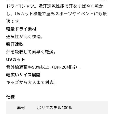
お急ぎは翌営業日発送（基本12時締め切り)枚数
是非！
ドライTシャツ。吸汗速乾性能で汗をすばやく乾か
によって対応できない場合、ギリギリでも対応
し、UVカット機能で屋外スポーツやイベントにも最
できる場合もあります。防炎加工、トロピカル
適です。
生地は対応不可です。
軽量ドライ素材
通気性が高く快適。
吸汗速乾
汗を吸収して素早く乾燥。
UVカット
紫外線遮蔽率90%以上（UPF20相当）。
幅広いサイズ展開
キッズから大人まで対応。
仕様
素材
ポリエステル100%