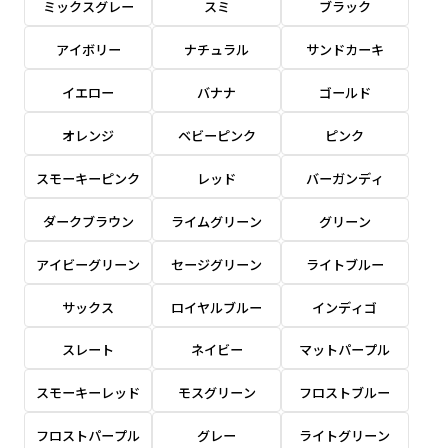
ミックスグレー
スミ
ブラック
感じる場合や、立てる本数を増やしたい場合はこ
感じる場合や、立てる本数を増やしたい場合はこ
1本（2分割）の場合だと
文字のみの名入れが可能です。
弊社よりJPG画像をお送りします。ご確認のお
ちらです。
ちらです。
アイボリー
ナチュラル
サンドカーキ
文字の間にスリットが入ります
返事を頂いたあとに製作開始いたします。
幅が15cm 狭くなっておりスリムな印象を受けま
幅が15cm 狭くなっておりスリムな印象を受けま
上下棒袋縫い
その他
名入れ（要画像確認）［+1,298円］
右棒袋縫い
上棒袋縫い
上下棒袋縫い
イエロー
バナナ
ゴールド
（上のみ）
す。
す。
（上と右）
（上のみ）
（上と下）
デザイン依頼［ +3,998円 ］
弊社よりJPG画像をお送りします。ご確認のお
オレンジ
ベビーピンク
ピンク
※備考欄に要望をお書きください
返事を頂いたあとに製作開始いたします。
ご購入時の案内にそって、デザイン画のファ
スモーキーピンク
レッド
バーガンディ
イルまたは、文章でお知らせください。
ダークブラウン
ライムグリーン
グリーン
ロゴ有り名入れ［ +1,498円］
Aバナー用チチ
タペストリー
その他
加工
（上2下2）
文字だけのぼり［ +1,298円 ］
コンパクト(45x150)
コンパクト(150x45)
アイビーグリーン
セージグリーン
ライトブルー
ご購入時の案内にそって、デザイン画のファ
※パイプ紐付き
※備考欄に要望をお書きください
イルまたは、文章でお知らせください。
ご購入時の案内に沿って、文字をご指定くだ
あまり一般的でないサイズですが最近、注文が増
あまり一般的でないサイズですが最近、注文が増
サックス
ロイヤルブルー
インディゴ
さい。
えてきました。
えてきました。
スレート
ネイビー
マットパープル
ロゴ有り名入れ（要画像確認）［ +1,798
コンビニさんなどで多いです。 お店の外観の邪魔
コンビニさんなどで多いです。 お店の外観の邪魔
円］
になりづらく、狭い範囲で沢山飾れます。
になりづらく、狭い範囲で沢山飾れます。
文字だけのぼり（要画像確認）［ +1,598円
スモーキーレッド
モスグリーン
フロストブルー
］
弊社よりJPG画像をお送りします。ご確認のお
フロストパープル
グレー
ライトグリーン