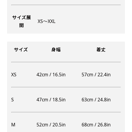
サイズ展
XS〜XXL
開
Aバナー(60x180)
自由入力(180x60以内)
Aバナーは三角の形状を利用することでA面B面2
お好みのサイズで縦幕・横幕の作成が可能です。
種のデザインを楽しむことができます。前からも
長辺が180cm以内、短辺が60cm以内であれば自
サイズ
身幅
着丈
後ろからもアピールができる両面対応のバナーで
由なサイズを指定下さい！
す。
あんな場所こんな場所お好みのサイズでお好みの
A面B面のデザイン変化を楽しんでお客様にアピ
幕の製作をお楽しみください
XS
42cm / 16.5in
57cm / 22.4in
ールするもよし、両面同じデザインでアピールす
（※cm単位での指定でおねがいいたします。）
るもよしです！
S
47cm / 18.5in
63cm / 24.8in
レギュラーのれん
M
52cm / 20.5in
68cm / 26.8in
(180x50)