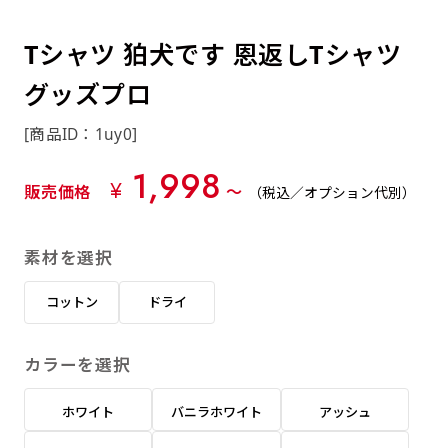
約0.2ｍｍ）。生地が重くなる分、耐久性が上
上下短辺を補強縫製しま
上左チチ
上右チチ
上チチ
（上のみ）
（上と下）
（左右）
あまりに大きな変更が何度もある場合はお断り
例
ショッピングカートページの備考欄に「以前
（上と左）
（上と右）
（上のみ）
がります。
す
する場合があります。
つくった、◯◯のぼり」の様に曖昧でも構い
Tシャツ 狛犬です 恩返しTシャツ
ポンジをやや厚くした生地です。ポンジと比
四辺補強
印刷工程に入った場合はいかなる場合もキャン
ません。
べると約2倍の厚みがあります。タペストリー
グッズプロ
［ +58円 ］
セル不可となります。
やバナーなどの製作によく利用します。
上左右チチ
上下左右
のぼり旗の四辺すべてを
ショート(60x150)
ショート(150x60)
[商品ID：1uy0]
チチ無し
上下チチ
左右チチ
上左右チチ
リピート（要画像確認）［ +298円 ］
（上と左右）
（四辺にチチ）
補強縫製します
（上と下）
（左右）
（上と左右）
1,998
幅は標準サイズですが高さが30cm 低いです。
幅は標準サイズですが高さが30cm 低いです。
弊社よりJPG画像をお送りします。ご確認のお
¥
販売価格
〜
（税込／オプション代別）
近距離の歩行者や、特に女性の目線を意識したい
近距離の歩行者や、特に女性の目線を意識したい
返事を頂いたあとに製作開始いたします。
2本（3分割）の場合だと
場合はこちらがお勧めです。
場合はこちらがお勧めです。
素材を選択
文字の上からカットされます
ハトメ四隅
ハトメ上2つ
ハトメ上3つ
上下左右
入稿（AI／PSD）
（+1営業日）
（+1営業日）
（+1営業日）
チチ無し
ハトメ四隅
（四辺にチチ）
コットン
ドライ
購入時の案内に沿って入稿してください。［
対応ファイル：AI／PSDファイル ］
カラーを選択
スリム(45x180)
スリム(180x45)
ハトメ上4つ
ハトメ上下4つ
上棒袋縫い
左棒袋縫い
上左チチと
上右チチと
入稿（AI／PSD）（要画像確認）［ +298円
（+1営業日）
（+1営業日）
（上のみ）
ホワイト
バニラホワイト
アッシュ
ハトメ右下
ハトメ左下
（上と左）
名入れ［+999円］
］
飾る場所に対して、標準サイズでは大きすぎると
飾る場所に対して、標準サイズでは大きすぎると