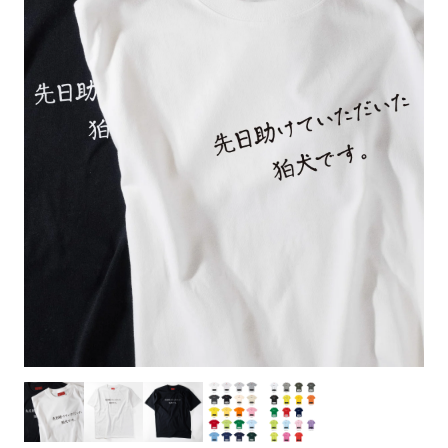
お客様自身でオリジナルのサイズで製作する
立ちます。
立ちます。
デザインをするとどの方向でデザインをする
名入れについて
場合につきましてはご希望の仕上がりサイズ
のぼり旗製作で一番良く使用される生地で
カーブ形状の特殊なのぼり旗にも適合する加
カーブ形状の特殊なのぼり旗にも適合する加
に対して四辺（すべての辺をプラス10ｍｍ）
と良いかひらめくかもしれません。デザイン
す。生地の厚みが薄く、裏側にインクが浸透
当社の既製のぼり旗に対してお客様の任意の
工方法となります。
工方法となります。
側辺補強縫製
3本（4分割）
したサイズで製作ください。（重要な情報な
の方向性につきましてはお客様の好みもあり
しやすい生地です。
テキストや企業情報・お店情報などを埋め込
［ +38円 ］
［ +99円 ］
どについては仕上がりサイズから四辺内側に
ますので、見られる方（お客様）ができる限
20ｍｍ程度内側の範囲内でデザイン校正して
むことができます。ご購入時にご希望の店舗
ハトメ加工
ハトメ加工
り反転したデザインをみるよりも正像でみら
ください）
名などをご記載ください。専任のデザイナー
ハトメ（鳩目）とは、革や布などに開けた穴
ハトメ（鳩目）とは、革や布などに開けた穴
れるデザインを提供したいかと思いますので
4本（5分割）
がバッチリデザインします。書体などのご指
を補強するために取り付けるリングです。壁
を補強するために取り付けるリングです。壁
その辺を参考にするとよいかもしれません。
［ +132円 ］
当社の既製デザインを利用してのぼり旗を
定がなければ、のぼりのイメージに最適のフ
L字補強縫製
側にロープなどで固定して、突風で倒れること
側にロープなどで固定して、突風で倒れること
製作したい場合
［ +38円 ］
ォントを使用します。基本的にのぼりの下部
も風向きによってずっと裏向きになってしまう
も風向きによってずっと裏向きになってしまう
のぼり旗の改造プランとなりますので改造の
にショップ名、社名、電話番号が入ります。
チチのついてない長辺・
いこともありません。
いこともありません。
【注意点】
程度によってデザイン加工費用が発生いたし
データをお送りいただけましたらロゴの印刷
短辺を補強縫製します
スリット（切り込み）は均等割りを意識して
ます。
も出来ます。
レギュラー(60x180)
レギュラー(180x60)
カットラインを入れます。
トロピカル（納期+1営業日）
詳細は
ください。
お問い合わせ
お客様が納得するまで何度でもデザインの修
三辺補強
デザインや絵柄をスリット加工時にカットす
［ +299円 ］
［ +48円 ］
正をしますので、初めての方でもお気軽にご
よく見かける一般的なのぼり旗のサイズです。
よく見かける一般的なのぼり旗のサイズです。
る場合があります。
ほとんどのポールや注水台に使用できます。
ほとんどのポールや注水台に使用できます。
ワンランク厚手のトロピカル（生地の厚みが
相談ください。
リピート
チチのついてない長辺・
上チチ
上下チチ
左右チチ