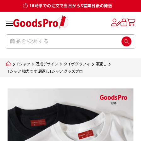
16時までの注文で当日から3営業日後の発送
お客様からのデータ入稿でのぼり旗を製作
既製デザイン
デザイン方向
チチについて
のぼり旗のチチについて
補強縫製って何？
スリット（切り込み）加工とは？
生地の種類
サイズ一覧
サイズ一覧
する場合
デザイン変更なしでのご注文となります。
のぼり旗のデザインをする際に、考えると良
既製品のサイズについては以下のサイズ表の通
既製品のサイズについては以下のサイズ表の通
一般的にはチチの位置はのぼり旗に対して上
一般的にはチチの位置はのぼり旗に対して上
補強縫製とはヒートカッター（熱で焼き切る
スリット（切り込み）を入れることで横幕が
入稿いただくデータは基本的にイラストレー
既製デザインとは当社グッズプロがオリジナ
いのがデザイン方向です。
り様々なサイズに対応しております。
り様々なサイズに対応しております。
辺３か所左辺５か所になります。のぼり旗を
辺３か所左辺５か所になります。のぼり旗を
カッター）を使用して、のぼり旗自体の強度
分割されているようにみせます。
ター形式のデータまたはフォトショップ形式
ルで製品デザインをしたデザインそのものを
のぼり旗のデザインとしては基本的に左側と
お客様オリジナルサイズで製作をしたい場合
お客様オリジナルサイズで製作をしたい場合
ポールに通す際には上辺２か所に対してチチ
ポールに通す際には上辺２か所に対してチチ
をあげるために折り返し縫いをすることで風
疑似的にのれんのように見せるための加工手
Tシャツ
既成デザイン
タイポグラフィ
恩返し
のデータとさせていただいております。
指します。当グッズプロで販売として取り扱っ
上側にポールを通すミミ（業界用語でチチと
につきましてはお気軽にご相談ください。
につきましてはお気軽にご相談ください。
が左右どちらでものぼり旗自体をポールにく
が左右どちらでものぼり旗自体をポールにく
の影響を受けやすい四辺の強度を増す加工で
法です。
Tシャツ 狛犬です 恩返しTシャツ グッズプロ
jpgデータ等の画像データを貼り付ける際には
ているあらゆるのぼり旗のデザインがそれに
呼びます）が縫いつけてあるのが一般的です。
くりつけることは可能です。
くりつけることは可能です。
す。
ただし、布の性質上、必ず印刷サイズのズレな
ただし、布の性質上、必ず印刷サイズのズレな
注意が必要です。画像解像度を考慮して作成
該当いたします。既製のデザインを応用して自
ただ、お客様の飾り付けたい場所の風向きを
各辺のおおむね3～5ｍｍ程度を折り返し、縫
どは発生します（熱処理する際に生地が伸び縮
どは発生します（熱処理する際に生地が伸び縮
いただく必要があります。（概ね原寸サイズ
1本（2分割）
みする都合や・最終的なカットをする際の都合
みする都合や・最終的なカットをする際の都合
で解像度200dp以上必要です）当社の取り扱
分だけののぼり旗をつくりたい！などのデザ
少し考えると
い糸を走らせて補強します。加工をすることで
棒袋縫い加工
棒袋縫い加工
内容
個数
単価
金額
［ +33円 ］
など）のでサイズの指定につきましてはｍｍ単
など）のでサイズの指定につきましてはｍｍ単
いの規格サイズにつきましてはデザインテン
イン改造や既製デザインに自分たちの団体の
もしかしたら左側と上についているよりも右
のぼり旗の１辺～４辺は折り返し加工されま
ポンジ（一般）
生地のふちを大きく棒袋状に縫いこみポール
生地のふちを大きく棒袋状に縫いこみポール
位は不可となります。最終的なサイズも多少の
位は不可となります。最終的なサイズも多少の
プレートの用意がありますので、ご購入後マ
¥0
名前入れや会社のロゴなどを挿入するなどの
側と上についていた方が良いと思うかもしれ
すのでその部分のホツレや裂けてしまうこと
合計金額
（税込）
ズレ5ｍｍ程度は起きる可能性があります。
ズレ5ｍｍ程度は起きる可能性があります。
一般的なのぼり旗の生地はポンジといわれる
イページの「購入履歴」よりダウンロードし
を通す筒をつくります。ポール自体を包み込
を通す筒をつくります。ポール自体を包み込
相談もお請けしております。
ません。
を防止する効果があります。
てご利用くださいませ。
2本（3分割）
厚みが約0.14ｍｍのとても薄い生地を使用し
むため、耐久性があがり、デザインがより目
むため、耐久性があがり、デザインがより目
カートに入れる
風向きを考えながらチチの向きを決めてから
［ +66円 ］
ます。
棒袋縫いの場合、補強が無償で付いてきます。