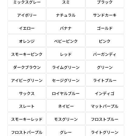
ミックスグレー
スミ
ブラック
感じる場合や、立てる本数を増やしたい場合はこ
感じる場合や、立てる本数を増やしたい場合はこ
1本（2分割）の場合だと
文字のみの名入れが可能です。
弊社よりJPG画像をお送りします。ご確認のお
ちらです。
ちらです。
アイボリー
ナチュラル
サンドカーキ
文字の間にスリットが入ります
返事を頂いたあとに製作開始いたします。
幅が15cm 狭くなっておりスリムな印象を受けま
幅が15cm 狭くなっておりスリムな印象を受けま
上下棒袋縫い
その他
名入れ（要画像確認）［+1,298円］
右棒袋縫い
上棒袋縫い
上下棒袋縫い
イエロー
バナナ
ゴールド
（上のみ）
す。
す。
（上と右）
（上のみ）
（上と下）
デザイン依頼［ +3,998円 ］
弊社よりJPG画像をお送りします。ご確認のお
オレンジ
ベビーピンク
ピンク
※備考欄に要望をお書きください
返事を頂いたあとに製作開始いたします。
ご購入時の案内にそって、デザイン画のファ
スモーキーピンク
レッド
バーガンディ
イルまたは、文章でお知らせください。
ダークブラウン
ライムグリーン
グリーン
ロゴ有り名入れ［ +1,498円］
Aバナー用チチ
タペストリー
その他
加工
（上2下2）
文字だけのぼり［ +1,298円 ］
コンパクト(45x150)
コンパクト(150x45)
アイビーグリーン
セージグリーン
ライトブルー
ご購入時の案内にそって、デザイン画のファ
※パイプ紐付き
※備考欄に要望をお書きください
イルまたは、文章でお知らせください。
ご購入時の案内に沿って、文字をご指定くだ
あまり一般的でないサイズですが最近、注文が増
あまり一般的でないサイズですが最近、注文が増
サックス
ロイヤルブルー
インディゴ
さい。
えてきました。
えてきました。
スレート
ネイビー
マットパープル
ロゴ有り名入れ（要画像確認）［ +1,798
コンビニさんなどで多いです。 お店の外観の邪魔
コンビニさんなどで多いです。 お店の外観の邪魔
円］
になりづらく、狭い範囲で沢山飾れます。
になりづらく、狭い範囲で沢山飾れます。
文字だけのぼり（要画像確認）［ +1,598円
スモーキーレッド
モスグリーン
フロストブルー
］
弊社よりJPG画像をお送りします。ご確認のお
フロストパープル
グレー
ライトグリーン