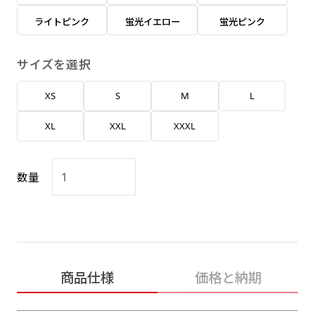
返事を頂いたあとに製作開始いたします。
弊社よりJPG画像をお送りします。ご確認のお
ライトピンク
蛍光イエロー
蛍光ピンク
返事を頂いたあとに製作開始いたします。
デザインアレンジ［ +2,498円 ］
サイズを選択
ハーフ(30x90)
ハーフ(90x30)
デザインの色や文字等が変更いただけます。
XS
S
M
L
店内用です。お客さんの歩行や陳列した商品の邪
店内用です。お客さんの歩行や陳列した商品の邪
魔になりにくいのがポイントです。ハーフ用のポ
魔になりにくいのがポイントです。ハーフ用のポ
XL
XXL
XXXL
ールが必要です。
ールが必要です。
数量
ミニ(10x30)
ミニ(30x10)
商品仕様
価格と納期
台座タイプ・吸盤タイプ・クリップタイプがござ
台座タイプ・吸盤タイプ・クリップタイプがござ
います。レジカウンターや商品棚にぴったりで
います。レジカウンターや商品棚にぴったりで