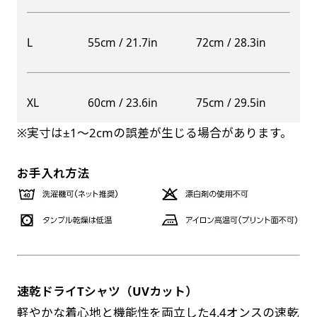
自由入力(60x180以内)
レギュラーのれんは横幕の上部にチチを5か所つ
L
55cm / 21.7in
72cm / 28.3in
お好みのサイズで縦幕・横幕の作成が可能です。
けて疑似的にのれんのような幕をつくります。お
長辺が180cm以内、短辺が60cm以内であれば自
店の入口付近の装飾に是非！
由なサイズを指定下さい！
防炎加工（納期+1営業日）［ +540円 ］
XL
60cm / 23.6in
75cm / 29.5in
あんな場所こんな場所お好みのサイズでお好みの
のぼり旗の防炎加工は、消防法で定められてい
幕の製作をお楽しみください
※実寸は±1〜2cmの誤差が生じる場合があります。
る場所でのぼり旗を使用する際に推奨されてい
（※cm単位での指定でおねがいいたします。）
ます。防炎加工によってのぼり旗が炎に触れても
レギュラースリムのれん
お手入れ方法
(180x30)
燃えにくくなります。（燃えるというより溶け
るに近くなるイメージ）一般的な方法は、旗の
レギュラーのれんスリムは横幕の上部にチチを5
素材に特殊な化学薬品を使用して延焼を抑えま
か所つけて疑似的にのれんのような幕をつくりま
す。
す。
レギュラーのれんとの違いは縦のサイズが異なり
ます。（レギュラーのれん縦50cm／レギュラー
速乾ドライTシャツ（UVカット）
お急ぎ［ +330円 ］
スリムのれん縦30cm）お店の入口付近の装飾に
軽やかな着心地と機能性を両立した4.4オンスの速乾