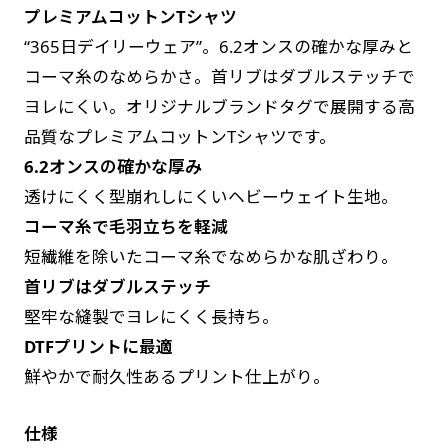
プレミアムコットンTシャツ
す。かわいいい＆おしゃれなのぼりです。台はセ
す。かわいいい＆おしゃれなのぼりです。台はセ
“365日デイリーウェア”。6.2オンスの確かな厚みと
ットでついてます。
ットでついてます。
コーマ糸のなめらかさ。首リブはダブルステッチで
ヨレにくい。オリジナルブランドタグで展開する高
品質なプレミアムコットンTシャツです。
6.2オンスの確かな厚み
透けにくく型崩れしにくいヘビーウェイト生地。
ジャンボ(90x270)
ジャンボ(270x90)
コーマ糸で毛羽立ちを軽減
遠くからでも視認しやすいジャンボサイズです。
遠くからでも視認しやすいジャンボサイズです。
短繊維を除いたコーマ糸でなめらかな肌ざわり。
駐車場などのスペースに余裕がある場所で大々的
駐車場などのスペースに余裕がある場所で大々的
首リブはダブルステッチ
に宣伝できます。
に宣伝できます。
堅牢な縫製でヨレにくく長持ち。
4mまたは5mのポールが必要です。
4mまたは5mのポールが必要です。
DTFプリントに最適
鮮やかで耐久性あるプリント仕上がり。
仕様