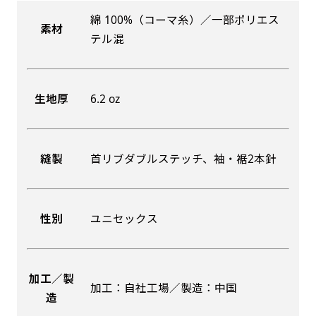
綿 100%（コーマ糸）／一部ポリエス
素材
吊り下げ旗(30x42)
吊り下げ旗(42x30)
テル混
掛け軸のように吊り下げ式にします。上部に棒袋
掛け軸のように吊り下げ式にします。上部に棒袋
作成しパイプを入れてその間に紐を通します。壁
作成しパイプを入れてその間に紐を通します。壁
生地厚
6.2 oz
際の装飾などにとてもお役立ち！
際の装飾などにとてもお役立ち！
縫製
首リブダブルステッチ、袖・裾2本針
布A1ポスター(60x84)
布A1ポスター(84x60)
性別
ユニセックス
のぼりだけでなく、ポスターも作れます。
のぼりだけでなく、ポスターも作れます。
のぼり旗と同じデザインで飾れば宣伝効果UP!
のぼり旗と同じデザインで飾れば宣伝効果UP!
加工／製
加工：自社工場／製造：中国
造