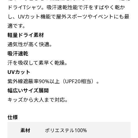
お急ぎは翌営業日発送（基本12時締め切り)枚数
是非！
ドライTシャツ。吸汗速乾性能で汗をすばやく乾か
によって対応できない場合、ギリギリでも対応
し、UVカット機能で屋外スポーツやイベントにも最
できる場合もあります。防炎加工、トロピカル
適です。
生地は対応不可です。
軽量ドライ素材
通気性が高く快適。
吸汗速乾
汗を吸収して素早く乾燥。
UVカット
紫外線遮蔽率90%以上（UPF20相当）。
幅広いサイズ展開
キッズから大人まで対応。
仕様
素材
ポリエステル100%