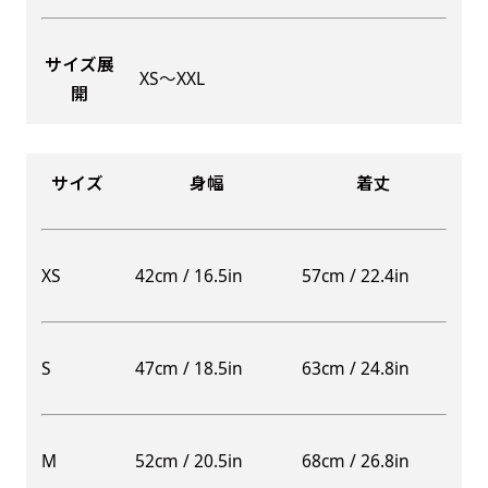
サイズ展
XS〜XXL
開
Aバナー(60x180)
自由入力(180x60以内)
Aバナーは三角の形状を利用することでA面B面2
お好みのサイズで縦幕・横幕の作成が可能です。
種のデザインを楽しむことができます。前からも
長辺が180cm以内、短辺が60cm以内であれば自
サイズ
身幅
着丈
後ろからもアピールができる両面対応のバナーで
由なサイズを指定下さい！
す。
あんな場所こんな場所お好みのサイズでお好みの
A面B面のデザイン変化を楽しんでお客様にアピ
幕の製作をお楽しみください
XS
42cm / 16.5in
57cm / 22.4in
ールするもよし、両面同じデザインでアピールす
（※cm単位での指定でおねがいいたします。）
るもよしです！
S
47cm / 18.5in
63cm / 24.8in
レギュラーのれん
M
52cm / 20.5in
68cm / 26.8in
(180x50)