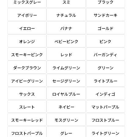
ミックスグレー
スミ
ブラック
感じる場合や、立てる本数を増やしたい場合はこ
感じる場合や、立てる本数を増やしたい場合はこ
1本（2分割）の場合だと
文字のみの名入れが可能です。
弊社よりJPG画像をお送りします。ご確認のお
ちらです。
ちらです。
アイボリー
ナチュラル
サンドカーキ
文字の間にスリットが入ります
返事を頂いたあとに製作開始いたします。
幅が15cm 狭くなっておりスリムな印象を受けま
幅が15cm 狭くなっておりスリムな印象を受けま
上下棒袋縫い
その他
名入れ（要画像確認）［+1,298円］
右棒袋縫い
上棒袋縫い
上下棒袋縫い
イエロー
バナナ
ゴールド
（上のみ）
す。
す。
（上と右）
（上のみ）
（上と下）
デザイン依頼［ +3,998円 ］
弊社よりJPG画像をお送りします。ご確認のお
オレンジ
ベビーピンク
ピンク
※備考欄に要望をお書きください
返事を頂いたあとに製作開始いたします。
ご購入時の案内にそって、デザイン画のファ
スモーキーピンク
レッド
バーガンディ
イルまたは、文章でお知らせください。
ダークブラウン
ライムグリーン
グリーン
ロゴ有り名入れ［ +1,498円］
Aバナー用チチ
タペストリー
その他
加工
（上2下2）
文字だけのぼり［ +1,298円 ］
コンパクト(45x150)
コンパクト(150x45)
アイビーグリーン
セージグリーン
ライトブルー
ご購入時の案内にそって、デザイン画のファ
※パイプ紐付き
※備考欄に要望をお書きください
イルまたは、文章でお知らせください。
ご購入時の案内に沿って、文字をご指定くだ
あまり一般的でないサイズですが最近、注文が増
あまり一般的でないサイズですが最近、注文が増
サックス
ロイヤルブルー
インディゴ
さい。
えてきました。
えてきました。
スレート
ネイビー
マットパープル
ロゴ有り名入れ（要画像確認）［ +1,798
コンビニさんなどで多いです。 お店の外観の邪魔
コンビニさんなどで多いです。 お店の外観の邪魔
円］
になりづらく、狭い範囲で沢山飾れます。
になりづらく、狭い範囲で沢山飾れます。
文字だけのぼり（要画像確認）［ +1,598円
スモーキーレッド
モスグリーン
フロストブルー
］
弊社よりJPG画像をお送りします。ご確認のお
フロストパープル
グレー
ライトグリーン