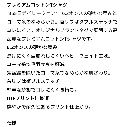
プレミアムコットンTシャツ
す。かわいいい＆おしゃれなのぼりです。台はセ
す。かわいいい＆おしゃれなのぼりです。台はセ
“365日デイリーウェア”。6.2オンスの確かな厚みと
ットでついてます。
ットでついてます。
コーマ糸のなめらかさ。首リブはダブルステッチで
ヨレにくい。オリジナルブランドタグで展開する高
品質なプレミアムコットンTシャツです。
6.2オンスの確かな厚み
透けにくく型崩れしにくいヘビーウェイト生地。
ジャンボ(90x270)
ジャンボ(270x90)
コーマ糸で毛羽立ちを軽減
遠くからでも視認しやすいジャンボサイズです。
遠くからでも視認しやすいジャンボサイズです。
短繊維を除いたコーマ糸でなめらかな肌ざわり。
駐車場などのスペースに余裕がある場所で大々的
駐車場などのスペースに余裕がある場所で大々的
首リブはダブルステッチ
に宣伝できます。
に宣伝できます。
堅牢な縫製でヨレにくく長持ち。
4mまたは5mのポールが必要です。
4mまたは5mのポールが必要です。
DTFプリントに最適
鮮やかで耐久性あるプリント仕上がり。
仕様