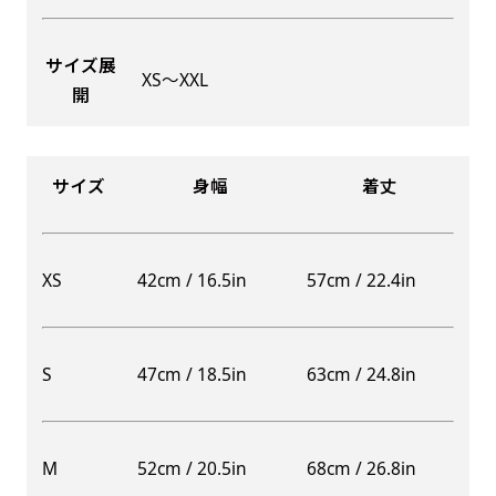
サイズ展
XS〜XXL
開
Aバナー(60x180)
自由入力(180x60以内)
Aバナーは三角の形状を利用することでA面B面2
お好みのサイズで縦幕・横幕の作成が可能です。
種のデザインを楽しむことができます。前からも
長辺が180cm以内、短辺が60cm以内であれば自
サイズ
身幅
着丈
後ろからもアピールができる両面対応のバナーで
由なサイズを指定下さい！
す。
あんな場所こんな場所お好みのサイズでお好みの
A面B面のデザイン変化を楽しんでお客様にアピ
幕の製作をお楽しみください
XS
42cm / 16.5in
57cm / 22.4in
ールするもよし、両面同じデザインでアピールす
（※cm単位での指定でおねがいいたします。）
るもよしです！
S
47cm / 18.5in
63cm / 24.8in
レギュラーのれん
M
52cm / 20.5in
68cm / 26.8in
(180x50)