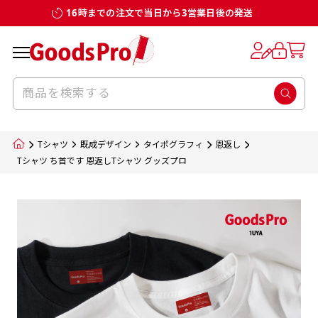
16時までの注文で当日から3営業日後の発送
お客様からのデータ入稿でのぼり旗を製作
既製デザイン
デザイン方向
チチについて
のぼり旗のチチについて
補強縫製って何？
スリット（切り込み）加工とは？
生地の種類
サイズ一覧
サイズ一覧
する場合
デザイン変更なしでのご注文となります。
のぼり旗のデザインをする際に、考えると良
既製品のサイズについては以下のサイズ表の通
既製品のサイズについては以下のサイズ表の通
一般的にはチチの位置はのぼり旗に対して上
一般的にはチチの位置はのぼり旗に対して上
補強縫製とはヒートカッター（熱で焼き切る
スリット（切り込み）を入れることで横幕が
入稿いただくデータは基本的にイラストレー
既製デザインとは当社グッズプロがオリジナ
いのがデザイン方向です。
り様々なサイズに対応しております。
り様々なサイズに対応しております。
辺３か所左辺５か所になります。のぼり旗を
辺３か所左辺５か所になります。のぼり旗を
カッター）を使用して、のぼり旗自体の強度
分割されているようにみせます。
ター形式のデータまたはフォトショップ形式
ルで製品デザインをしたデザインそのものを
のぼり旗のデザインとしては基本的に左側と
お客様オリジナルサイズで製作をしたい場合
お客様オリジナルサイズで製作をしたい場合
ポールに通す際には上辺２か所に対してチチ
ポールに通す際には上辺２か所に対してチチ
をあげるために折り返し縫いをすることで風
疑似的にのれんのように見せるための加工手
Tシャツ
既成デザイン
タイポグラフィ
恩返し
のデータとさせていただいております。
指します。当グッズプロで販売として取り扱っ
上側にポールを通すミミ（業界用語でチチと
につきましてはお気軽にご相談ください。
につきましてはお気軽にご相談ください。
が左右どちらでものぼり旗自体をポールにく
が左右どちらでものぼり旗自体をポールにく
の影響を受けやすい四辺の強度を増す加工で
法です。
Tシャツ ち首です 恩返しTシャツ グッズプロ
jpgデータ等の画像データを貼り付ける際には
ているあらゆるのぼり旗のデザインがそれに
呼びます）が縫いつけてあるのが一般的です。
くりつけることは可能です。
くりつけることは可能です。
す。
ただし、布の性質上、必ず印刷サイズのズレな
ただし、布の性質上、必ず印刷サイズのズレな
注意が必要です。画像解像度を考慮して作成
該当いたします。既製のデザインを応用して自
ただ、お客様の飾り付けたい場所の風向きを
各辺のおおむね3～5ｍｍ程度を折り返し、縫
どは発生します（熱処理する際に生地が伸び縮
どは発生します（熱処理する際に生地が伸び縮
いただく必要があります。（概ね原寸サイズ
1本（2分割）
みする都合や・最終的なカットをする際の都合
みする都合や・最終的なカットをする際の都合
で解像度200dp以上必要です）当社の取り扱
分だけののぼり旗をつくりたい！などのデザ
少し考えると
い糸を走らせて補強します。加工をすることで
棒袋縫い加工
棒袋縫い加工
内容
個数
単価
金額
［ +33円 ］
など）のでサイズの指定につきましてはｍｍ単
など）のでサイズの指定につきましてはｍｍ単
いの規格サイズにつきましてはデザインテン
イン改造や既製デザインに自分たちの団体の
もしかしたら左側と上についているよりも右
のぼり旗の１辺～４辺は折り返し加工されま
ポンジ（一般）
生地のふちを大きく棒袋状に縫いこみポール
生地のふちを大きく棒袋状に縫いこみポール
位は不可となります。最終的なサイズも多少の
位は不可となります。最終的なサイズも多少の
プレートの用意がありますので、ご購入後マ
¥0
名前入れや会社のロゴなどを挿入するなどの
側と上についていた方が良いと思うかもしれ
すのでその部分のホツレや裂けてしまうこと
合計金額
（税込）
ズレ5ｍｍ程度は起きる可能性があります。
ズレ5ｍｍ程度は起きる可能性があります。
一般的なのぼり旗の生地はポンジといわれる
イページの「購入履歴」よりダウンロードし
を通す筒をつくります。ポール自体を包み込
を通す筒をつくります。ポール自体を包み込
相談もお請けしております。
ません。
を防止する効果があります。
てご利用くださいませ。
2本（3分割）
厚みが約0.14ｍｍのとても薄い生地を使用し
むため、耐久性があがり、デザインがより目
むため、耐久性があがり、デザインがより目
カートに入れる
風向きを考えながらチチの向きを決めてから
［ +66円 ］
ます。
棒袋縫いの場合、補強が無償で付いてきます。