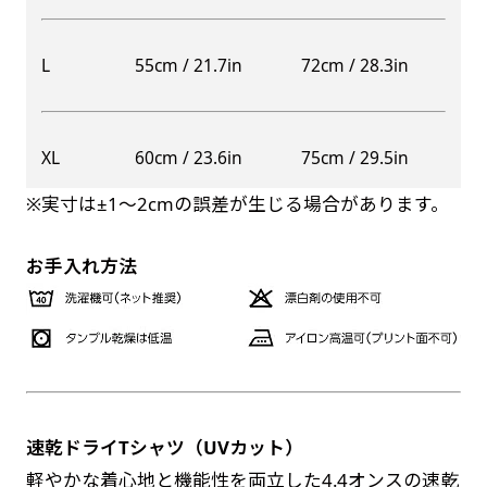
自由入力(60x180以内)
レギュラーのれんは横幕の上部にチチを5か所つ
L
55cm / 21.7in
72cm / 28.3in
お好みのサイズで縦幕・横幕の作成が可能です。
けて疑似的にのれんのような幕をつくります。お
長辺が180cm以内、短辺が60cm以内であれば自
店の入口付近の装飾に是非！
由なサイズを指定下さい！
防炎加工（納期+1営業日）［ +540円 ］
XL
60cm / 23.6in
75cm / 29.5in
あんな場所こんな場所お好みのサイズでお好みの
のぼり旗の防炎加工は、消防法で定められてい
幕の製作をお楽しみください
※実寸は±1〜2cmの誤差が生じる場合があります。
る場所でのぼり旗を使用する際に推奨されてい
（※cm単位での指定でおねがいいたします。）
ます。防炎加工によってのぼり旗が炎に触れても
レギュラースリムのれん
お手入れ方法
(180x30)
燃えにくくなります。（燃えるというより溶け
るに近くなるイメージ）一般的な方法は、旗の
レギュラーのれんスリムは横幕の上部にチチを5
素材に特殊な化学薬品を使用して延焼を抑えま
か所つけて疑似的にのれんのような幕をつくりま
す。
す。
レギュラーのれんとの違いは縦のサイズが異なり
ます。（レギュラーのれん縦50cm／レギュラー
速乾ドライTシャツ（UVカット）
お急ぎ［ +330円 ］
スリムのれん縦30cm）お店の入口付近の装飾に
軽やかな着心地と機能性を両立した4.4オンスの速乾