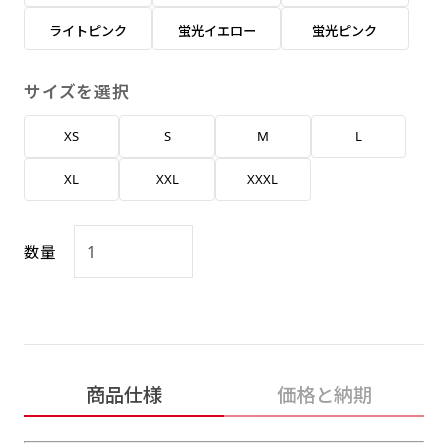
返事を頂いたあとに製作開始いたします。
弊社よりJPG画像をお送りします。ご確認のお
ライトピンク
蛍光イエロー
蛍光ピンク
返事を頂いたあとに製作開始いたします。
デザインアレンジ［ +2,498円 ］
サイズを選択
ハーフ(30x90)
ハーフ(90x30)
デザインの色や文字等が変更いただけます。
XS
S
M
L
店内用です。お客さんの歩行や陳列した商品の邪
店内用です。お客さんの歩行や陳列した商品の邪
魔になりにくいのがポイントです。ハーフ用のポ
魔になりにくいのがポイントです。ハーフ用のポ
XL
XXL
XXXL
ールが必要です。
ールが必要です。
数量
ミニ(10x30)
ミニ(30x10)
商品仕様
価格と納期
台座タイプ・吸盤タイプ・クリップタイプがござ
台座タイプ・吸盤タイプ・クリップタイプがござ
います。レジカウンターや商品棚にぴったりで
います。レジカウンターや商品棚にぴったりで