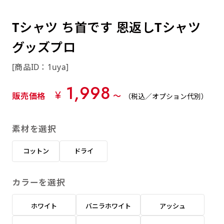
約0.2ｍｍ）。生地が重くなる分、耐久性が上
上下短辺を補強縫製しま
上左チチ
上右チチ
上チチ
（上のみ）
（上と下）
（左右）
あまりに大きな変更が何度もある場合はお断り
例
ショッピングカートページの備考欄に「以前
（上と左）
（上と右）
（上のみ）
がります。
す
する場合があります。
つくった、◯◯のぼり」の様に曖昧でも構い
Tシャツ ち首です 恩返しTシャツ
ポンジをやや厚くした生地です。ポンジと比
四辺補強
印刷工程に入った場合はいかなる場合もキャン
ません。
べると約2倍の厚みがあります。タペストリー
グッズプロ
［ +58円 ］
セル不可となります。
やバナーなどの製作によく利用します。
上左右チチ
上下左右
のぼり旗の四辺すべてを
ショート(60x150)
ショート(150x60)
[商品ID：1uya]
チチ無し
上下チチ
左右チチ
上左右チチ
リピート（要画像確認）［ +298円 ］
（上と左右）
（四辺にチチ）
補強縫製します
（上と下）
（左右）
（上と左右）
1,998
幅は標準サイズですが高さが30cm 低いです。
幅は標準サイズですが高さが30cm 低いです。
弊社よりJPG画像をお送りします。ご確認のお
¥
販売価格
〜
（税込／オプション代別）
近距離の歩行者や、特に女性の目線を意識したい
近距離の歩行者や、特に女性の目線を意識したい
返事を頂いたあとに製作開始いたします。
2本（3分割）の場合だと
場合はこちらがお勧めです。
場合はこちらがお勧めです。
素材を選択
文字の上からカットされます
ハトメ四隅
ハトメ上2つ
ハトメ上3つ
上下左右
入稿（AI／PSD）
（+1営業日）
（+1営業日）
（+1営業日）
チチ無し
ハトメ四隅
（四辺にチチ）
コットン
ドライ
購入時の案内に沿って入稿してください。［
対応ファイル：AI／PSDファイル ］
カラーを選択
スリム(45x180)
スリム(180x45)
ハトメ上4つ
ハトメ上下4つ
上棒袋縫い
左棒袋縫い
上左チチと
上右チチと
入稿（AI／PSD）（要画像確認）［ +298円
（+1営業日）
（+1営業日）
（上のみ）
ホワイト
バニラホワイト
アッシュ
ハトメ右下
ハトメ左下
（上と左）
名入れ［+999円］
］
飾る場所に対して、標準サイズでは大きすぎると
飾る場所に対して、標準サイズでは大きすぎると