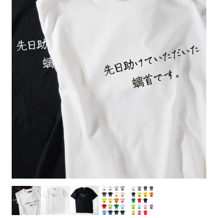
お客様自身でオリジナルのサイズで製作する
立ちます。
立ちます。
デザインをするとどの方向でデザインをする
名入れについて
場合につきましてはご希望の仕上がりサイズ
のぼり旗製作で一番良く使用される生地で
カーブ形状の特殊なのぼり旗にも適合する加
カーブ形状の特殊なのぼり旗にも適合する加
に対して四辺（すべての辺をプラス10ｍｍ）
と良いかひらめくかもしれません。デザイン
す。生地の厚みが薄く、裏側にインクが浸透
当社の既製のぼり旗に対してお客様の任意の
工方法となります。
工方法となります。
側辺補強縫製
3本（4分割）
したサイズで製作ください。（重要な情報な
の方向性につきましてはお客様の好みもあり
しやすい生地です。
テキストや企業情報・お店情報などを埋め込
［ +38円 ］
［ +99円 ］
どについては仕上がりサイズから四辺内側に
ますので、見られる方（お客様）ができる限
20ｍｍ程度内側の範囲内でデザイン校正して
むことができます。ご購入時にご希望の店舗
ハトメ加工
ハトメ加工
り反転したデザインをみるよりも正像でみら
ください）
名などをご記載ください。専任のデザイナー
ハトメ（鳩目）とは、革や布などに開けた穴
ハトメ（鳩目）とは、革や布などに開けた穴
れるデザインを提供したいかと思いますので
4本（5分割）
がバッチリデザインします。書体などのご指
を補強するために取り付けるリングです。壁
を補強するために取り付けるリングです。壁
その辺を参考にするとよいかもしれません。
［ +132円 ］
当社の既製デザインを利用してのぼり旗を
定がなければ、のぼりのイメージに最適のフ
L字補強縫製
側にロープなどで固定して、突風で倒れること
側にロープなどで固定して、突風で倒れること
製作したい場合
［ +38円 ］
ォントを使用します。基本的にのぼりの下部
も風向きによってずっと裏向きになってしまう
も風向きによってずっと裏向きになってしまう
のぼり旗の改造プランとなりますので改造の
にショップ名、社名、電話番号が入ります。
チチのついてない長辺・
いこともありません。
いこともありません。
【注意点】
程度によってデザイン加工費用が発生いたし
データをお送りいただけましたらロゴの印刷
短辺を補強縫製します
スリット（切り込み）は均等割りを意識して
ます。
も出来ます。
レギュラー(60x180)
レギュラー(180x60)
カットラインを入れます。
トロピカル（納期+1営業日）
詳細は
ください。
お問い合わせ
お客様が納得するまで何度でもデザインの修
三辺補強
デザインや絵柄をスリット加工時にカットす
［ +299円 ］
［ +48円 ］
正をしますので、初めての方でもお気軽にご
よく見かける一般的なのぼり旗のサイズです。
よく見かける一般的なのぼり旗のサイズです。
る場合があります。
ほとんどのポールや注水台に使用できます。
ほとんどのポールや注水台に使用できます。
ワンランク厚手のトロピカル（生地の厚みが
相談ください。
リピート
チチのついてない長辺・
上チチ
上下チチ
左右チチ