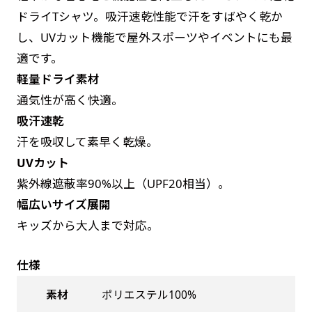
お急ぎは翌営業日発送（基本12時締め切り)枚数
是非！
ドライTシャツ。吸汗速乾性能で汗をすばやく乾か
によって対応できない場合、ギリギリでも対応
し、UVカット機能で屋外スポーツやイベントにも最
できる場合もあります。防炎加工、トロピカル
適です。
生地は対応不可です。
軽量ドライ素材
通気性が高く快適。
吸汗速乾
汗を吸収して素早く乾燥。
UVカット
紫外線遮蔽率90%以上（UPF20相当）。
幅広いサイズ展開
キッズから大人まで対応。
仕様
素材
ポリエステル100%