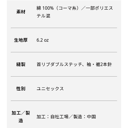
綿 100%（コーマ糸）／一部ポリエス
素材
吊り下げ旗(30x42)
吊り下げ旗(42x30)
テル混
掛け軸のように吊り下げ式にします。上部に棒袋
掛け軸のように吊り下げ式にします。上部に棒袋
作成しパイプを入れてその間に紐を通します。壁
作成しパイプを入れてその間に紐を通します。壁
生地厚
6.2 oz
際の装飾などにとてもお役立ち！
際の装飾などにとてもお役立ち！
縫製
首リブダブルステッチ、袖・裾2本針
布A1ポスター(60x84)
布A1ポスター(84x60)
性別
ユニセックス
のぼりだけでなく、ポスターも作れます。
のぼりだけでなく、ポスターも作れます。
のぼり旗と同じデザインで飾れば宣伝効果UP!
のぼり旗と同じデザインで飾れば宣伝効果UP!
加工／製
加工：自社工場／製造：中国
造