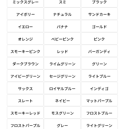
ミックスグレー
スミ
ブラック
感じる場合や、立てる本数を増やしたい場合はこ
感じる場合や、立てる本数を増やしたい場合はこ
1本（2分割）の場合だと
文字のみの名入れが可能です。
弊社よりJPG画像をお送りします。ご確認のお
ちらです。
ちらです。
アイボリー
ナチュラル
サンドカーキ
文字の間にスリットが入ります
返事を頂いたあとに製作開始いたします。
幅が15cm 狭くなっておりスリムな印象を受けま
幅が15cm 狭くなっておりスリムな印象を受けま
上下棒袋縫い
その他
名入れ（要画像確認）［+1,298円］
右棒袋縫い
上棒袋縫い
上下棒袋縫い
イエロー
バナナ
ゴールド
（上のみ）
す。
す。
（上と右）
（上のみ）
（上と下）
デザイン依頼［ +3,998円 ］
弊社よりJPG画像をお送りします。ご確認のお
オレンジ
ベビーピンク
ピンク
※備考欄に要望をお書きください
返事を頂いたあとに製作開始いたします。
ご購入時の案内にそって、デザイン画のファ
スモーキーピンク
レッド
バーガンディ
イルまたは、文章でお知らせください。
ダークブラウン
ライムグリーン
グリーン
ロゴ有り名入れ［ +1,498円］
Aバナー用チチ
タペストリー
その他
加工
（上2下2）
文字だけのぼり［ +1,298円 ］
コンパクト(45x150)
コンパクト(150x45)
アイビーグリーン
セージグリーン
ライトブルー
ご購入時の案内にそって、デザイン画のファ
※パイプ紐付き
※備考欄に要望をお書きください
イルまたは、文章でお知らせください。
ご購入時の案内に沿って、文字をご指定くだ
あまり一般的でないサイズですが最近、注文が増
あまり一般的でないサイズですが最近、注文が増
サックス
ロイヤルブルー
インディゴ
さい。
えてきました。
えてきました。
スレート
ネイビー
マットパープル
ロゴ有り名入れ（要画像確認）［ +1,798
コンビニさんなどで多いです。 お店の外観の邪魔
コンビニさんなどで多いです。 お店の外観の邪魔
円］
になりづらく、狭い範囲で沢山飾れます。
になりづらく、狭い範囲で沢山飾れます。
文字だけのぼり（要画像確認）［ +1,598円
スモーキーレッド
モスグリーン
フロストブルー
］
弊社よりJPG画像をお送りします。ご確認のお
フロストパープル
グレー
ライトグリーン