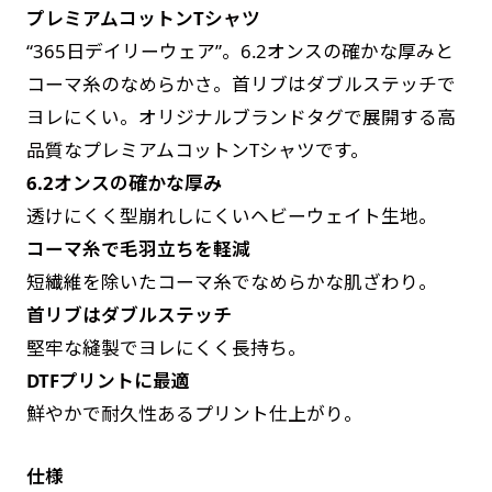
プレミアムコットンTシャツ
す。かわいいい＆おしゃれなのぼりです。台はセ
す。かわいいい＆おしゃれなのぼりです。台はセ
“365日デイリーウェア”。6.2オンスの確かな厚みと
ットでついてます。
ットでついてます。
コーマ糸のなめらかさ。首リブはダブルステッチで
ヨレにくい。オリジナルブランドタグで展開する高
品質なプレミアムコットンTシャツです。
6.2オンスの確かな厚み
透けにくく型崩れしにくいヘビーウェイト生地。
ジャンボ(90x270)
ジャンボ(270x90)
コーマ糸で毛羽立ちを軽減
遠くからでも視認しやすいジャンボサイズです。
遠くからでも視認しやすいジャンボサイズです。
短繊維を除いたコーマ糸でなめらかな肌ざわり。
駐車場などのスペースに余裕がある場所で大々的
駐車場などのスペースに余裕がある場所で大々的
首リブはダブルステッチ
に宣伝できます。
に宣伝できます。
堅牢な縫製でヨレにくく長持ち。
4mまたは5mのポールが必要です。
4mまたは5mのポールが必要です。
DTFプリントに最適
鮮やかで耐久性あるプリント仕上がり。
仕様