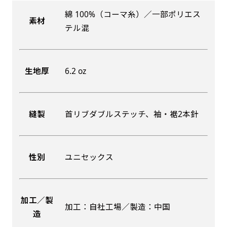
綿 100%（コーマ糸）／一部ポリエス
素材
吊り下げ旗(30x42)
吊り下げ旗(42x30)
テル混
掛け軸のように吊り下げ式にします。上部に棒袋
掛け軸のように吊り下げ式にします。上部に棒袋
作成しパイプを入れてその間に紐を通します。壁
作成しパイプを入れてその間に紐を通します。壁
生地厚
6.2 oz
際の装飾などにとてもお役立ち！
際の装飾などにとてもお役立ち！
縫製
首リブダブルステッチ、袖・裾2本針
布A1ポスター(60x84)
布A1ポスター(84x60)
性別
ユニセックス
のぼりだけでなく、ポスターも作れます。
のぼりだけでなく、ポスターも作れます。
のぼり旗と同じデザインで飾れば宣伝効果UP!
のぼり旗と同じデザインで飾れば宣伝効果UP!
加工／製
加工：自社工場／製造：中国
造