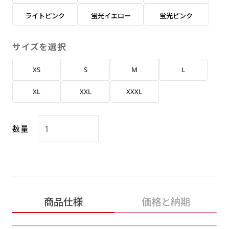
返事を頂いたあとに製作開始いたします。
弊社よりJPG画像をお送りします。ご確認のお
ライトピンク
蛍光イエロー
蛍光ピンク
返事を頂いたあとに製作開始いたします。
デザインアレンジ［ +2,498円 ］
サイズを選択
ハーフ(30x90)
ハーフ(90x30)
デザインの色や文字等が変更いただけます。
XS
S
M
L
店内用です。お客さんの歩行や陳列した商品の邪
店内用です。お客さんの歩行や陳列した商品の邪
魔になりにくいのがポイントです。ハーフ用のポ
魔になりにくいのがポイントです。ハーフ用のポ
XL
XXL
XXXL
ールが必要です。
ールが必要です。
数量
ミニ(10x30)
ミニ(30x10)
商品仕様
価格と納期
台座タイプ・吸盤タイプ・クリップタイプがござ
台座タイプ・吸盤タイプ・クリップタイプがござ
います。レジカウンターや商品棚にぴったりで
います。レジカウンターや商品棚にぴったりで