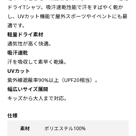
お急ぎは翌営業日発送（基本12時締め切り)枚数
是非！
ドライTシャツ。吸汗速乾性能で汗をすばやく乾か
によって対応できない場合、ギリギリでも対応
し、UVカット機能で屋外スポーツやイベントにも最
できる場合もあります。防炎加工、トロピカル
適です。
生地は対応不可です。
軽量ドライ素材
通気性が高く快適。
吸汗速乾
汗を吸収して素早く乾燥。
UVカット
紫外線遮蔽率90%以上（UPF20相当）。
幅広いサイズ展開
キッズから大人まで対応。
仕様
素材
ポリエステル100%