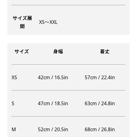
サイズ展
XS〜XXL
開
Aバナー(60x180)
自由入力(180x60以内)
Aバナーは三角の形状を利用することでA面B面2
お好みのサイズで縦幕・横幕の作成が可能です。
種のデザインを楽しむことができます。前からも
長辺が180cm以内、短辺が60cm以内であれば自
サイズ
身幅
着丈
後ろからもアピールができる両面対応のバナーで
由なサイズを指定下さい！
す。
あんな場所こんな場所お好みのサイズでお好みの
A面B面のデザイン変化を楽しんでお客様にアピ
幕の製作をお楽しみください
XS
42cm / 16.5in
57cm / 22.4in
ールするもよし、両面同じデザインでアピールす
（※cm単位での指定でおねがいいたします。）
るもよしです！
S
47cm / 18.5in
63cm / 24.8in
レギュラーのれん
M
52cm / 20.5in
68cm / 26.8in
(180x50)