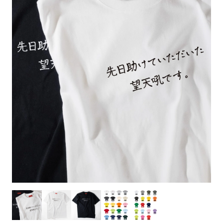
お客様自身でオリジナルのサイズで製作する
立ちます。
立ちます。
デザインをするとどの方向でデザインをする
名入れについて
場合につきましてはご希望の仕上がりサイズ
のぼり旗製作で一番良く使用される生地で
カーブ形状の特殊なのぼり旗にも適合する加
カーブ形状の特殊なのぼり旗にも適合する加
に対して四辺（すべての辺をプラス10ｍｍ）
と良いかひらめくかもしれません。デザイン
す。生地の厚みが薄く、裏側にインクが浸透
当社の既製のぼり旗に対してお客様の任意の
工方法となります。
工方法となります。
側辺補強縫製
3本（4分割）
したサイズで製作ください。（重要な情報な
の方向性につきましてはお客様の好みもあり
しやすい生地です。
テキストや企業情報・お店情報などを埋め込
［ +38円 ］
［ +99円 ］
どについては仕上がりサイズから四辺内側に
ますので、見られる方（お客様）ができる限
20ｍｍ程度内側の範囲内でデザイン校正して
むことができます。ご購入時にご希望の店舗
ハトメ加工
ハトメ加工
り反転したデザインをみるよりも正像でみら
ください）
名などをご記載ください。専任のデザイナー
ハトメ（鳩目）とは、革や布などに開けた穴
ハトメ（鳩目）とは、革や布などに開けた穴
れるデザインを提供したいかと思いますので
4本（5分割）
がバッチリデザインします。書体などのご指
を補強するために取り付けるリングです。壁
を補強するために取り付けるリングです。壁
その辺を参考にするとよいかもしれません。
［ +132円 ］
当社の既製デザインを利用してのぼり旗を
定がなければ、のぼりのイメージに最適のフ
L字補強縫製
側にロープなどで固定して、突風で倒れること
側にロープなどで固定して、突風で倒れること
製作したい場合
［ +38円 ］
ォントを使用します。基本的にのぼりの下部
も風向きによってずっと裏向きになってしまう
も風向きによってずっと裏向きになってしまう
のぼり旗の改造プランとなりますので改造の
にショップ名、社名、電話番号が入ります。
チチのついてない長辺・
いこともありません。
いこともありません。
【注意点】
程度によってデザイン加工費用が発生いたし
データをお送りいただけましたらロゴの印刷
短辺を補強縫製します
スリット（切り込み）は均等割りを意識して
ます。
も出来ます。
レギュラー(60x180)
レギュラー(180x60)
カットラインを入れます。
トロピカル（納期+1営業日）
詳細は
ください。
お問い合わせ
お客様が納得するまで何度でもデザインの修
三辺補強
デザインや絵柄をスリット加工時にカットす
［ +299円 ］
［ +48円 ］
正をしますので、初めての方でもお気軽にご
よく見かける一般的なのぼり旗のサイズです。
よく見かける一般的なのぼり旗のサイズです。
る場合があります。
ほとんどのポールや注水台に使用できます。
ほとんどのポールや注水台に使用できます。
ワンランク厚手のトロピカル（生地の厚みが
相談ください。
リピート
チチのついてない長辺・
上チチ
上下チチ
左右チチ