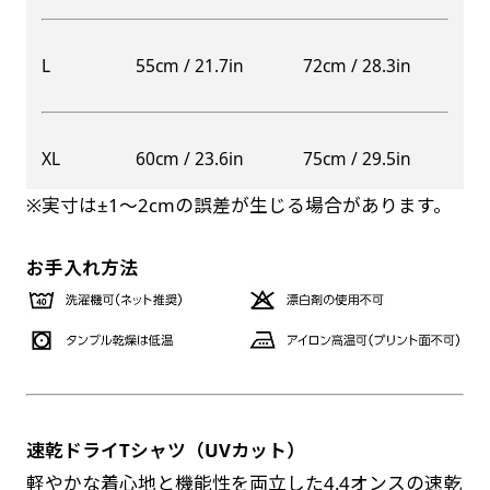
自由入力(60x180以内)
レギュラーのれんは横幕の上部にチチを5か所つ
L
55cm / 21.7in
72cm / 28.3in
お好みのサイズで縦幕・横幕の作成が可能です。
けて疑似的にのれんのような幕をつくります。お
長辺が180cm以内、短辺が60cm以内であれば自
店の入口付近の装飾に是非！
由なサイズを指定下さい！
防炎加工（納期+1営業日）［ +540円 ］
XL
60cm / 23.6in
75cm / 29.5in
あんな場所こんな場所お好みのサイズでお好みの
のぼり旗の防炎加工は、消防法で定められてい
幕の製作をお楽しみください
※実寸は±1〜2cmの誤差が生じる場合があります。
る場所でのぼり旗を使用する際に推奨されてい
（※cm単位での指定でおねがいいたします。）
ます。防炎加工によってのぼり旗が炎に触れても
レギュラースリムのれん
お手入れ方法
(180x30)
燃えにくくなります。（燃えるというより溶け
るに近くなるイメージ）一般的な方法は、旗の
レギュラーのれんスリムは横幕の上部にチチを5
素材に特殊な化学薬品を使用して延焼を抑えま
か所つけて疑似的にのれんのような幕をつくりま
す。
す。
レギュラーのれんとの違いは縦のサイズが異なり
ます。（レギュラーのれん縦50cm／レギュラー
速乾ドライTシャツ（UVカット）
お急ぎ［ +330円 ］
スリムのれん縦30cm）お店の入口付近の装飾に
軽やかな着心地と機能性を両立した4.4オンスの速乾