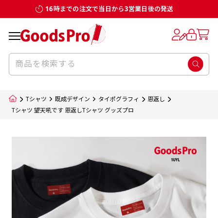
16時までの注文で当日から3営業日後の発送
お客様からのデータ入稿でのぼり旗を製作
既製デザイン
デザイン方向
チチについて
のぼり旗のチチについて
補強縫製って何？
スリット（切り込み）加工とは？
生地の種類
サイズ一覧
サイズ一覧
する場合
デザイン変更なしでのご注文となります。
のぼり旗のデザインをする際に、考えると良
既製品のサイズについては以下のサイズ表の通
既製品のサイズについては以下のサイズ表の通
一般的にはチチの位置はのぼり旗に対して上
一般的にはチチの位置はのぼり旗に対して上
補強縫製とはヒートカッター（熱で焼き切る
スリット（切り込み）を入れることで横幕が
入稿いただくデータは基本的にイラストレー
既製デザインとは当社グッズプロがオリジナ
いのがデザイン方向です。
り様々なサイズに対応しております。
り様々なサイズに対応しております。
辺３か所左辺５か所になります。のぼり旗を
辺３か所左辺５か所になります。のぼり旗を
カッター）を使用して、のぼり旗自体の強度
分割されているようにみせます。
ター形式のデータまたはフォトショップ形式
ルで製品デザインをしたデザインそのものを
のぼり旗のデザインとしては基本的に左側と
お客様オリジナルサイズで製作をしたい場合
お客様オリジナルサイズで製作をしたい場合
ポールに通す際には上辺２か所に対してチチ
ポールに通す際には上辺２か所に対してチチ
をあげるために折り返し縫いをすることで風
疑似的にのれんのように見せるための加工手
Tシャツ
既成デザイン
タイポグラフィ
恩返し
のデータとさせていただいております。
指します。当グッズプロで販売として取り扱っ
上側にポールを通すミミ（業界用語でチチと
につきましてはお気軽にご相談ください。
につきましてはお気軽にご相談ください。
が左右どちらでものぼり旗自体をポールにく
が左右どちらでものぼり旗自体をポールにく
の影響を受けやすい四辺の強度を増す加工で
法です。
Tシャツ 望天吼です 恩返しTシャツ グッズプロ
jpgデータ等の画像データを貼り付ける際には
ているあらゆるのぼり旗のデザインがそれに
呼びます）が縫いつけてあるのが一般的です。
くりつけることは可能です。
くりつけることは可能です。
す。
ただし、布の性質上、必ず印刷サイズのズレな
ただし、布の性質上、必ず印刷サイズのズレな
注意が必要です。画像解像度を考慮して作成
該当いたします。既製のデザインを応用して自
ただ、お客様の飾り付けたい場所の風向きを
各辺のおおむね3～5ｍｍ程度を折り返し、縫
どは発生します（熱処理する際に生地が伸び縮
どは発生します（熱処理する際に生地が伸び縮
いただく必要があります。（概ね原寸サイズ
1本（2分割）
みする都合や・最終的なカットをする際の都合
みする都合や・最終的なカットをする際の都合
で解像度200dp以上必要です）当社の取り扱
分だけののぼり旗をつくりたい！などのデザ
少し考えると
い糸を走らせて補強します。加工をすることで
棒袋縫い加工
棒袋縫い加工
内容
個数
単価
金額
［ +33円 ］
など）のでサイズの指定につきましてはｍｍ単
など）のでサイズの指定につきましてはｍｍ単
いの規格サイズにつきましてはデザインテン
イン改造や既製デザインに自分たちの団体の
もしかしたら左側と上についているよりも右
のぼり旗の１辺～４辺は折り返し加工されま
ポンジ（一般）
生地のふちを大きく棒袋状に縫いこみポール
生地のふちを大きく棒袋状に縫いこみポール
位は不可となります。最終的なサイズも多少の
位は不可となります。最終的なサイズも多少の
プレートの用意がありますので、ご購入後マ
¥0
名前入れや会社のロゴなどを挿入するなどの
側と上についていた方が良いと思うかもしれ
すのでその部分のホツレや裂けてしまうこと
合計金額
（税込）
ズレ5ｍｍ程度は起きる可能性があります。
ズレ5ｍｍ程度は起きる可能性があります。
一般的なのぼり旗の生地はポンジといわれる
イページの「購入履歴」よりダウンロードし
を通す筒をつくります。ポール自体を包み込
を通す筒をつくります。ポール自体を包み込
相談もお請けしております。
ません。
を防止する効果があります。
てご利用くださいませ。
2本（3分割）
厚みが約0.14ｍｍのとても薄い生地を使用し
むため、耐久性があがり、デザインがより目
むため、耐久性があがり、デザインがより目
カートに入れる
風向きを考えながらチチの向きを決めてから
［ +66円 ］
ます。
棒袋縫いの場合、補強が無償で付いてきます。