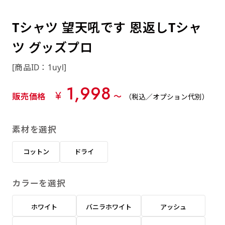
約0.2ｍｍ）。生地が重くなる分、耐久性が上
上下短辺を補強縫製しま
上左チチ
上右チチ
上チチ
（上のみ）
（上と下）
（左右）
あまりに大きな変更が何度もある場合はお断り
例
ショッピングカートページの備考欄に「以前
（上と左）
（上と右）
（上のみ）
がります。
す
する場合があります。
つくった、◯◯のぼり」の様に曖昧でも構い
Tシャツ 望天吼です 恩返しTシャ
ポンジをやや厚くした生地です。ポンジと比
四辺補強
印刷工程に入った場合はいかなる場合もキャン
ません。
べると約2倍の厚みがあります。タペストリー
ツ グッズプロ
［ +58円 ］
セル不可となります。
やバナーなどの製作によく利用します。
上左右チチ
上下左右
のぼり旗の四辺すべてを
ショート(60x150)
ショート(150x60)
[商品ID：1uyl]
チチ無し
上下チチ
左右チチ
上左右チチ
リピート（要画像確認）［ +298円 ］
（上と左右）
（四辺にチチ）
補強縫製します
（上と下）
（左右）
（上と左右）
1,998
幅は標準サイズですが高さが30cm 低いです。
幅は標準サイズですが高さが30cm 低いです。
弊社よりJPG画像をお送りします。ご確認のお
¥
販売価格
〜
（税込／オプション代別）
近距離の歩行者や、特に女性の目線を意識したい
近距離の歩行者や、特に女性の目線を意識したい
返事を頂いたあとに製作開始いたします。
2本（3分割）の場合だと
場合はこちらがお勧めです。
場合はこちらがお勧めです。
素材を選択
文字の上からカットされます
ハトメ四隅
ハトメ上2つ
ハトメ上3つ
上下左右
入稿（AI／PSD）
（+1営業日）
（+1営業日）
（+1営業日）
チチ無し
ハトメ四隅
（四辺にチチ）
コットン
ドライ
購入時の案内に沿って入稿してください。［
対応ファイル：AI／PSDファイル ］
カラーを選択
スリム(45x180)
スリム(180x45)
ハトメ上4つ
ハトメ上下4つ
上棒袋縫い
左棒袋縫い
上左チチと
上右チチと
入稿（AI／PSD）（要画像確認）［ +298円
（+1営業日）
（+1営業日）
（上のみ）
ホワイト
バニラホワイト
アッシュ
ハトメ右下
ハトメ左下
（上と左）
名入れ［+999円］
］
飾る場所に対して、標準サイズでは大きすぎると
飾る場所に対して、標準サイズでは大きすぎると