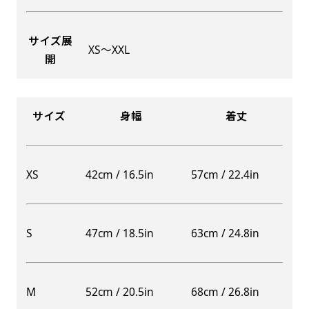
サイズ展
XS〜XXL
開
Aバナー(60x180)
自由入力(180x60以内)
Aバナーは三角の形状を利用することでA面B面2
お好みのサイズで縦幕・横幕の作成が可能です。
種のデザインを楽しむことができます。前からも
長辺が180cm以内、短辺が60cm以内であれば自
サイズ
身幅
着丈
後ろからもアピールができる両面対応のバナーで
由なサイズを指定下さい！
す。
あんな場所こんな場所お好みのサイズでお好みの
A面B面のデザイン変化を楽しんでお客様にアピ
幕の製作をお楽しみください
XS
42cm / 16.5in
57cm / 22.4in
ールするもよし、両面同じデザインでアピールす
（※cm単位での指定でおねがいいたします。）
るもよしです！
S
47cm / 18.5in
63cm / 24.8in
レギュラーのれん
M
52cm / 20.5in
68cm / 26.8in
(180x50)