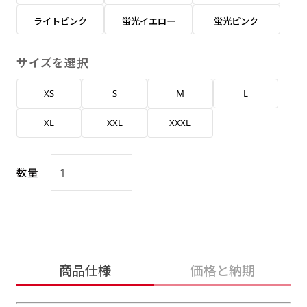
返事を頂いたあとに製作開始いたします。
弊社よりJPG画像をお送りします。ご確認のお
ライトピンク
蛍光イエロー
蛍光ピンク
返事を頂いたあとに製作開始いたします。
デザインアレンジ［ +2,498円 ］
サイズを選択
ハーフ(30x90)
ハーフ(90x30)
デザインの色や文字等が変更いただけます。
XS
S
M
L
店内用です。お客さんの歩行や陳列した商品の邪
店内用です。お客さんの歩行や陳列した商品の邪
魔になりにくいのがポイントです。ハーフ用のポ
魔になりにくいのがポイントです。ハーフ用のポ
XL
XXL
XXXL
ールが必要です。
ールが必要です。
数量
ミニ(10x30)
ミニ(30x10)
商品仕様
価格と納期
台座タイプ・吸盤タイプ・クリップタイプがござ
台座タイプ・吸盤タイプ・クリップタイプがござ
います。レジカウンターや商品棚にぴったりで
います。レジカウンターや商品棚にぴったりで