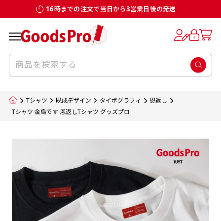
16時までの注文で当日から3営業日後の発送
お客様からのデータ入稿でのぼり旗を製作
既製デザイン
デザイン方向
チチについて
のぼり旗のチチについて
補強縫製って何？
スリット（切り込み）加工とは？
生地の種類
サイズ一覧
サイズ一覧
する場合
デザイン変更なしでのご注文となります。
のぼり旗のデザインをする際に、考えると良
既製品のサイズについては以下のサイズ表の通
既製品のサイズについては以下のサイズ表の通
一般的にはチチの位置はのぼり旗に対して上
一般的にはチチの位置はのぼり旗に対して上
補強縫製とはヒートカッター（熱で焼き切る
スリット（切り込み）を入れることで横幕が
入稿いただくデータは基本的にイラストレー
既製デザインとは当社グッズプロがオリジナ
いのがデザイン方向です。
り様々なサイズに対応しております。
り様々なサイズに対応しております。
辺３か所左辺５か所になります。のぼり旗を
辺３か所左辺５か所になります。のぼり旗を
カッター）を使用して、のぼり旗自体の強度
分割されているようにみせます。
ター形式のデータまたはフォトショップ形式
ルで製品デザインをしたデザインそのものを
のぼり旗のデザインとしては基本的に左側と
お客様オリジナルサイズで製作をしたい場合
お客様オリジナルサイズで製作をしたい場合
ポールに通す際には上辺２か所に対してチチ
ポールに通す際には上辺２か所に対してチチ
をあげるために折り返し縫いをすることで風
疑似的にのれんのように見せるための加工手
Tシャツ
既成デザイン
タイポグラフィ
恩返し
のデータとさせていただいております。
指します。当グッズプロで販売として取り扱っ
上側にポールを通すミミ（業界用語でチチと
につきましてはお気軽にご相談ください。
につきましてはお気軽にご相談ください。
が左右どちらでものぼり旗自体をポールにく
が左右どちらでものぼり旗自体をポールにく
の影響を受けやすい四辺の強度を増す加工で
法です。
Tシャツ 金烏です 恩返しTシャツ グッズプロ
jpgデータ等の画像データを貼り付ける際には
ているあらゆるのぼり旗のデザインがそれに
呼びます）が縫いつけてあるのが一般的です。
くりつけることは可能です。
くりつけることは可能です。
す。
ただし、布の性質上、必ず印刷サイズのズレな
ただし、布の性質上、必ず印刷サイズのズレな
注意が必要です。画像解像度を考慮して作成
該当いたします。既製のデザインを応用して自
ただ、お客様の飾り付けたい場所の風向きを
各辺のおおむね3～5ｍｍ程度を折り返し、縫
どは発生します（熱処理する際に生地が伸び縮
どは発生します（熱処理する際に生地が伸び縮
いただく必要があります。（概ね原寸サイズ
1本（2分割）
みする都合や・最終的なカットをする際の都合
みする都合や・最終的なカットをする際の都合
で解像度200dp以上必要です）当社の取り扱
分だけののぼり旗をつくりたい！などのデザ
少し考えると
い糸を走らせて補強します。加工をすることで
棒袋縫い加工
棒袋縫い加工
内容
個数
単価
金額
［ +33円 ］
など）のでサイズの指定につきましてはｍｍ単
など）のでサイズの指定につきましてはｍｍ単
いの規格サイズにつきましてはデザインテン
イン改造や既製デザインに自分たちの団体の
もしかしたら左側と上についているよりも右
のぼり旗の１辺～４辺は折り返し加工されま
ポンジ（一般）
生地のふちを大きく棒袋状に縫いこみポール
生地のふちを大きく棒袋状に縫いこみポール
位は不可となります。最終的なサイズも多少の
位は不可となります。最終的なサイズも多少の
プレートの用意がありますので、ご購入後マ
¥0
名前入れや会社のロゴなどを挿入するなどの
側と上についていた方が良いと思うかもしれ
すのでその部分のホツレや裂けてしまうこと
合計金額
（税込）
ズレ5ｍｍ程度は起きる可能性があります。
ズレ5ｍｍ程度は起きる可能性があります。
一般的なのぼり旗の生地はポンジといわれる
イページの「購入履歴」よりダウンロードし
を通す筒をつくります。ポール自体を包み込
を通す筒をつくります。ポール自体を包み込
相談もお請けしております。
ません。
を防止する効果があります。
てご利用くださいませ。
2本（3分割）
厚みが約0.14ｍｍのとても薄い生地を使用し
むため、耐久性があがり、デザインがより目
むため、耐久性があがり、デザインがより目
カートに入れる
風向きを考えながらチチの向きを決めてから
［ +66円 ］
ます。
棒袋縫いの場合、補強が無償で付いてきます。