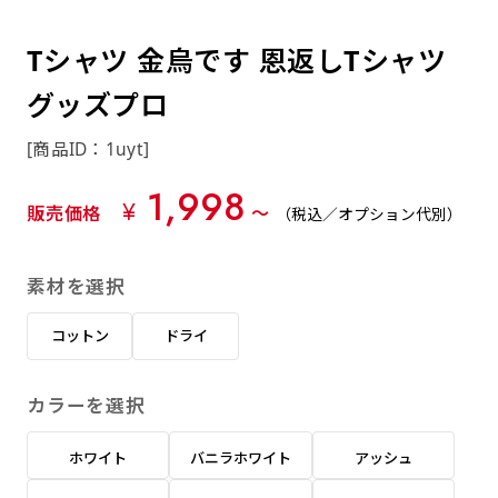
約0.2ｍｍ）。生地が重くなる分、耐久性が上
上下短辺を補強縫製しま
上左チチ
上右チチ
上チチ
（上のみ）
（上と下）
（左右）
あまりに大きな変更が何度もある場合はお断り
例
ショッピングカートページの備考欄に「以前
（上と左）
（上と右）
（上のみ）
がります。
す
する場合があります。
つくった、◯◯のぼり」の様に曖昧でも構い
Tシャツ 金烏です 恩返しTシャツ
ポンジをやや厚くした生地です。ポンジと比
四辺補強
印刷工程に入った場合はいかなる場合もキャン
ません。
べると約2倍の厚みがあります。タペストリー
グッズプロ
［ +58円 ］
セル不可となります。
やバナーなどの製作によく利用します。
上左右チチ
上下左右
のぼり旗の四辺すべてを
ショート(60x150)
ショート(150x60)
[商品ID：1uyt]
チチ無し
上下チチ
左右チチ
上左右チチ
リピート（要画像確認）［ +298円 ］
（上と左右）
（四辺にチチ）
補強縫製します
（上と下）
（左右）
（上と左右）
1,998
幅は標準サイズですが高さが30cm 低いです。
幅は標準サイズですが高さが30cm 低いです。
弊社よりJPG画像をお送りします。ご確認のお
¥
販売価格
〜
（税込／オプション代別）
近距離の歩行者や、特に女性の目線を意識したい
近距離の歩行者や、特に女性の目線を意識したい
返事を頂いたあとに製作開始いたします。
2本（3分割）の場合だと
場合はこちらがお勧めです。
場合はこちらがお勧めです。
素材を選択
文字の上からカットされます
ハトメ四隅
ハトメ上2つ
ハトメ上3つ
上下左右
入稿（AI／PSD）
（+1営業日）
（+1営業日）
（+1営業日）
チチ無し
ハトメ四隅
（四辺にチチ）
コットン
ドライ
購入時の案内に沿って入稿してください。［
対応ファイル：AI／PSDファイル ］
カラーを選択
スリム(45x180)
スリム(180x45)
ハトメ上4つ
ハトメ上下4つ
上棒袋縫い
左棒袋縫い
上左チチと
上右チチと
入稿（AI／PSD）（要画像確認）［ +298円
（+1営業日）
（+1営業日）
（上のみ）
ホワイト
バニラホワイト
アッシュ
ハトメ右下
ハトメ左下
（上と左）
名入れ［+999円］
］
飾る場所に対して、標準サイズでは大きすぎると
飾る場所に対して、標準サイズでは大きすぎると