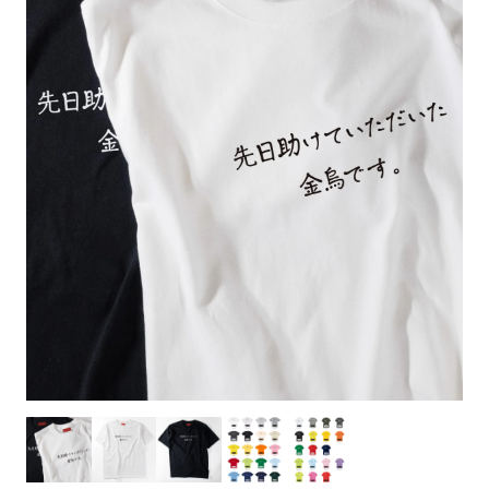
お客様自身でオリジナルのサイズで製作する
立ちます。
立ちます。
デザインをするとどの方向でデザインをする
名入れについて
場合につきましてはご希望の仕上がりサイズ
のぼり旗製作で一番良く使用される生地で
カーブ形状の特殊なのぼり旗にも適合する加
カーブ形状の特殊なのぼり旗にも適合する加
に対して四辺（すべての辺をプラス10ｍｍ）
と良いかひらめくかもしれません。デザイン
す。生地の厚みが薄く、裏側にインクが浸透
当社の既製のぼり旗に対してお客様の任意の
工方法となります。
工方法となります。
側辺補強縫製
3本（4分割）
したサイズで製作ください。（重要な情報な
の方向性につきましてはお客様の好みもあり
しやすい生地です。
テキストや企業情報・お店情報などを埋め込
［ +38円 ］
［ +99円 ］
どについては仕上がりサイズから四辺内側に
ますので、見られる方（お客様）ができる限
20ｍｍ程度内側の範囲内でデザイン校正して
むことができます。ご購入時にご希望の店舗
ハトメ加工
ハトメ加工
り反転したデザインをみるよりも正像でみら
ください）
名などをご記載ください。専任のデザイナー
ハトメ（鳩目）とは、革や布などに開けた穴
ハトメ（鳩目）とは、革や布などに開けた穴
れるデザインを提供したいかと思いますので
4本（5分割）
がバッチリデザインします。書体などのご指
を補強するために取り付けるリングです。壁
を補強するために取り付けるリングです。壁
その辺を参考にするとよいかもしれません。
［ +132円 ］
当社の既製デザインを利用してのぼり旗を
定がなければ、のぼりのイメージに最適のフ
L字補強縫製
側にロープなどで固定して、突風で倒れること
側にロープなどで固定して、突風で倒れること
製作したい場合
［ +38円 ］
ォントを使用します。基本的にのぼりの下部
も風向きによってずっと裏向きになってしまう
も風向きによってずっと裏向きになってしまう
のぼり旗の改造プランとなりますので改造の
にショップ名、社名、電話番号が入ります。
チチのついてない長辺・
いこともありません。
いこともありません。
【注意点】
程度によってデザイン加工費用が発生いたし
データをお送りいただけましたらロゴの印刷
短辺を補強縫製します
スリット（切り込み）は均等割りを意識して
ます。
も出来ます。
レギュラー(60x180)
レギュラー(180x60)
カットラインを入れます。
トロピカル（納期+1営業日）
詳細は
ください。
お問い合わせ
お客様が納得するまで何度でもデザインの修
三辺補強
デザインや絵柄をスリット加工時にカットす
［ +299円 ］
［ +48円 ］
正をしますので、初めての方でもお気軽にご
よく見かける一般的なのぼり旗のサイズです。
よく見かける一般的なのぼり旗のサイズです。
る場合があります。
ほとんどのポールや注水台に使用できます。
ほとんどのポールや注水台に使用できます。
ワンランク厚手のトロピカル（生地の厚みが
相談ください。
リピート
チチのついてない長辺・
上チチ
上下チチ
左右チチ