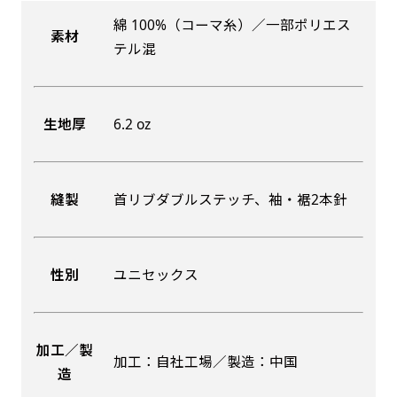
綿 100%（コーマ糸）／一部ポリエス
素材
吊り下げ旗(30x42)
吊り下げ旗(42x30)
テル混
掛け軸のように吊り下げ式にします。上部に棒袋
掛け軸のように吊り下げ式にします。上部に棒袋
作成しパイプを入れてその間に紐を通します。壁
作成しパイプを入れてその間に紐を通します。壁
生地厚
6.2 oz
際の装飾などにとてもお役立ち！
際の装飾などにとてもお役立ち！
縫製
首リブダブルステッチ、袖・裾2本針
布A1ポスター(60x84)
布A1ポスター(84x60)
性別
ユニセックス
のぼりだけでなく、ポスターも作れます。
のぼりだけでなく、ポスターも作れます。
のぼり旗と同じデザインで飾れば宣伝効果UP!
のぼり旗と同じデザインで飾れば宣伝効果UP!
加工／製
加工：自社工場／製造：中国
造