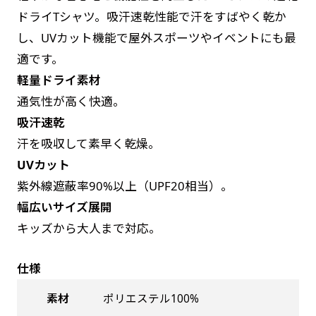
お急ぎは翌営業日発送（基本12時締め切り)枚数
是非！
ドライTシャツ。吸汗速乾性能で汗をすばやく乾か
によって対応できない場合、ギリギリでも対応
し、UVカット機能で屋外スポーツやイベントにも最
できる場合もあります。防炎加工、トロピカル
適です。
生地は対応不可です。
軽量ドライ素材
通気性が高く快適。
吸汗速乾
汗を吸収して素早く乾燥。
UVカット
紫外線遮蔽率90%以上（UPF20相当）。
幅広いサイズ展開
キッズから大人まで対応。
仕様
素材
ポリエステル100%