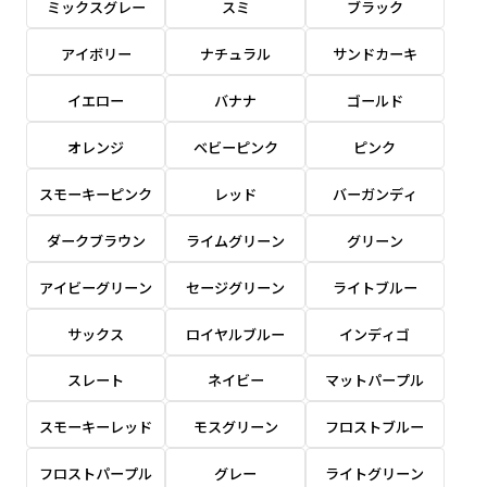
ミックスグレー
スミ
ブラック
感じる場合や、立てる本数を増やしたい場合はこ
感じる場合や、立てる本数を増やしたい場合はこ
1本（2分割）の場合だと
文字のみの名入れが可能です。
弊社よりJPG画像をお送りします。ご確認のお
ちらです。
ちらです。
アイボリー
ナチュラル
サンドカーキ
文字の間にスリットが入ります
返事を頂いたあとに製作開始いたします。
幅が15cm 狭くなっておりスリムな印象を受けま
幅が15cm 狭くなっておりスリムな印象を受けま
上下棒袋縫い
その他
名入れ（要画像確認）［+1,298円］
右棒袋縫い
上棒袋縫い
上下棒袋縫い
イエロー
バナナ
ゴールド
（上のみ）
す。
す。
（上と右）
（上のみ）
（上と下）
デザイン依頼［ +3,998円 ］
弊社よりJPG画像をお送りします。ご確認のお
オレンジ
ベビーピンク
ピンク
※備考欄に要望をお書きください
返事を頂いたあとに製作開始いたします。
ご購入時の案内にそって、デザイン画のファ
スモーキーピンク
レッド
バーガンディ
イルまたは、文章でお知らせください。
ダークブラウン
ライムグリーン
グリーン
ロゴ有り名入れ［ +1,498円］
Aバナー用チチ
タペストリー
その他
加工
（上2下2）
文字だけのぼり［ +1,298円 ］
コンパクト(45x150)
コンパクト(150x45)
アイビーグリーン
セージグリーン
ライトブルー
ご購入時の案内にそって、デザイン画のファ
※パイプ紐付き
※備考欄に要望をお書きください
イルまたは、文章でお知らせください。
ご購入時の案内に沿って、文字をご指定くだ
あまり一般的でないサイズですが最近、注文が増
あまり一般的でないサイズですが最近、注文が増
サックス
ロイヤルブルー
インディゴ
さい。
えてきました。
えてきました。
スレート
ネイビー
マットパープル
ロゴ有り名入れ（要画像確認）［ +1,798
コンビニさんなどで多いです。 お店の外観の邪魔
コンビニさんなどで多いです。 お店の外観の邪魔
円］
になりづらく、狭い範囲で沢山飾れます。
になりづらく、狭い範囲で沢山飾れます。
文字だけのぼり（要画像確認）［ +1,598円
スモーキーレッド
モスグリーン
フロストブルー
］
弊社よりJPG画像をお送りします。ご確認のお
フロストパープル
グレー
ライトグリーン