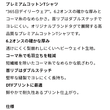
プレミアムコットンTシャツ
す。かわいいい＆おしゃれなのぼりです。台はセ
す。かわいいい＆おしゃれなのぼりです。台はセ
“365日デイリーウェア”。6.2オンスの確かな厚みと
ットでついてます。
ットでついてます。
コーマ糸のなめらかさ。首リブはダブルステッチで
ヨレにくい。オリジナルブランドタグで展開する高
品質なプレミアムコットンTシャツです。
6.2オンスの確かな厚み
透けにくく型崩れしにくいヘビーウェイト生地。
ジャンボ(90x270)
ジャンボ(270x90)
コーマ糸で毛羽立ちを軽減
遠くからでも視認しやすいジャンボサイズです。
遠くからでも視認しやすいジャンボサイズです。
短繊維を除いたコーマ糸でなめらかな肌ざわり。
駐車場などのスペースに余裕がある場所で大々的
駐車場などのスペースに余裕がある場所で大々的
首リブはダブルステッチ
に宣伝できます。
に宣伝できます。
堅牢な縫製でヨレにくく長持ち。
4mまたは5mのポールが必要です。
4mまたは5mのポールが必要です。
DTFプリントに最適
鮮やかで耐久性あるプリント仕上がり。
仕様