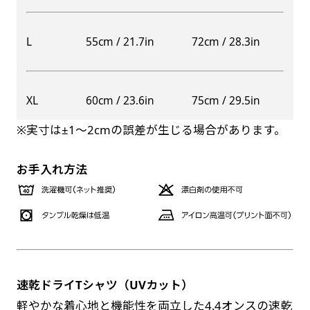
自由入力(60x180以内)
レギュラーのれんは横幕の上部にチチを5か所つ
L
55cm / 21.7in
72cm / 28.3in
お好みのサイズで縦幕・横幕の作成が可能です。
けて疑似的にのれんのような幕をつくります。お
長辺が180cm以内、短辺が60cm以内であれば自
店の入口付近の装飾に是非！
由なサイズを指定下さい！
防炎加工（納期+1営業日）［ +540円 ］
XL
60cm / 23.6in
75cm / 29.5in
あんな場所こんな場所お好みのサイズでお好みの
のぼり旗の防炎加工は、消防法で定められてい
幕の製作をお楽しみください
※実寸は±1〜2cmの誤差が生じる場合があります。
る場所でのぼり旗を使用する際に推奨されてい
（※cm単位での指定でおねがいいたします。）
ます。防炎加工によってのぼり旗が炎に触れても
レギュラースリムのれん
お手入れ方法
(180x30)
燃えにくくなります。（燃えるというより溶け
るに近くなるイメージ）一般的な方法は、旗の
レギュラーのれんスリムは横幕の上部にチチを5
素材に特殊な化学薬品を使用して延焼を抑えま
か所つけて疑似的にのれんのような幕をつくりま
す。
す。
レギュラーのれんとの違いは縦のサイズが異なり
ます。（レギュラーのれん縦50cm／レギュラー
速乾ドライTシャツ（UVカット）
お急ぎ［ +330円 ］
スリムのれん縦30cm）お店の入口付近の装飾に
軽やかな着心地と機能性を両立した4.4オンスの速乾