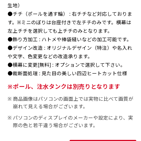
返事を頂いたあとに製作開始いたします。
弊社よりJPG画像をお送りします。ご確認のお
生地）
返事を頂いたあとに製作開始いたします。
●チチ（ポールを通す輪） : 右チチなど対応しておりま
す。※ミニのぼりは台座付きで左チチのみです。横幕は
デザインアレンジ［ +2,498円 ］
左上チチを選択しても上チチのみとなります。
ハーフ(30x90)
ハーフ(90x30)
デザインの色や文字等が変更いただけます。
●飾り方加工 : ハトメや棒袋縫いなどの加工可能です。
店内用です。お客さんの歩行や陳列した商品の邪
店内用です。お客さんの歩行や陳列した商品の邪
●デザイン改造 : オリジナルデザイン（特注）や名入れ
魔になりにくいのがポイントです。ハーフ用のポ
や文字、色変更などの改造承ります。
魔になりにくいのがポイントです。ハーフ用のポ
●横幕に変更[無料] : オプションで選択して下さい。
ールが必要です。
ールが必要です。
●裁断面処理 : 見た目の美しい四辺ヒートカット仕様
ポール、注水タンクは別売りとなります
商品画像はパソコンの画面上では実物に比べて画質が
崩れて見える場合がございます。
ミニ(10x30)
ミニ(30x10)
パソコンのディスプレイのメーカーや設定により、実
際の色と若干違う場合がございます。
台座タイプ・吸盤タイプ・クリップタイプがござ
台座タイプ・吸盤タイプ・クリップタイプがござ
います。レジカウンターや商品棚にぴったりで
います。レジカウンターや商品棚にぴったりで