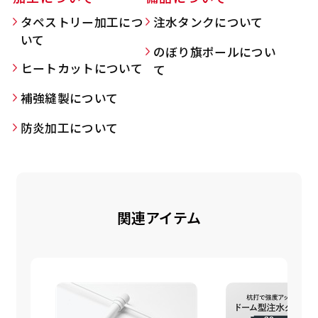
タペストリー加工につ
注水タンクについて
いて
のぼり旗ポールについ
Aバナー(60x180)
自由入力(180x60以内)
ヒートカットについて
て
補強縫製について
Aバナーは三角の形状を利用することでA面B面2
お好みのサイズで縦幕・横幕の作成が可能です。
種のデザインを楽しむことができます。前からも
長辺が180cm以内、短辺が60cm以内であれば自
防炎加工について
後ろからもアピールができる両面対応のバナーで
由なサイズを指定下さい！
す。
あんな場所こんな場所お好みのサイズでお好みの
A面B面のデザイン変化を楽しんでお客様にアピ
幕の製作をお楽しみください
ールするもよし、両面同じデザインでアピールす
（※cm単位での指定でおねがいいたします。）
関連アイテム
るもよしです！
レギュラーのれん
(180x50)