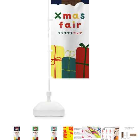
お客様自身でオリジナルのサイズで製作する
立ちます。
立ちます。
デザインをするとどの方向でデザインをする
名入れについて
場合につきましてはご希望の仕上がりサイズ
のぼり旗製作で一番良く使用される生地で
カーブ形状の特殊なのぼり旗にも適合する加
カーブ形状の特殊なのぼり旗にも適合する加
に対して四辺（すべての辺をプラス10ｍｍ）
と良いかひらめくかもしれません。デザイン
す。生地の厚みが薄く、裏側にインクが浸透
当社の既製のぼり旗に対してお客様の任意の
工方法となります。
工方法となります。
側辺補強縫製
3本（4分割）
したサイズで製作ください。（重要な情報な
の方向性につきましてはお客様の好みもあり
しやすい生地です。
テキストや企業情報・お店情報などを埋め込
［ +38円 ］
［ +99円 ］
どについては仕上がりサイズから四辺内側に
ますので、見られる方（お客様）ができる限
20ｍｍ程度内側の範囲内でデザイン校正して
むことができます。ご購入時にご希望の店舗
ハトメ加工
ハトメ加工
り反転したデザインをみるよりも正像でみら
ください）
名などをご記載ください。専任のデザイナー
ハトメ（鳩目）とは、革や布などに開けた穴
ハトメ（鳩目）とは、革や布などに開けた穴
れるデザインを提供したいかと思いますので
4本（5分割）
がバッチリデザインします。書体などのご指
を補強するために取り付けるリングです。壁
を補強するために取り付けるリングです。壁
その辺を参考にするとよいかもしれません。
［ +132円 ］
当社の既製デザインを利用してのぼり旗を
定がなければ、のぼりのイメージに最適のフ
L字補強縫製
側にロープなどで固定して、突風で倒れること
側にロープなどで固定して、突風で倒れること
製作したい場合
［ +38円 ］
ォントを使用します。基本的にのぼりの下部
も風向きによってずっと裏向きになってしまう
も風向きによってずっと裏向きになってしまう
のぼり旗の改造プランとなりますので改造の
にショップ名、社名、電話番号が入ります。
チチのついてない長辺・
いこともありません。
いこともありません。
【注意点】
程度によってデザイン加工費用が発生いたし
データをお送りいただけましたらロゴの印刷
短辺を補強縫製します
スリット（切り込み）は均等割りを意識して
ます。
も出来ます。
レギュラー(60x180)
レギュラー(180x60)
カットラインを入れます。
トロピカル（納期+1営業日）
詳細は
ください。
お問い合わせ
お客様が納得するまで何度でもデザインの修
三辺補強
デザインや絵柄をスリット加工時にカットす
［ +299円 ］
［ +48円 ］
正をしますので、初めての方でもお気軽にご
よく見かける一般的なのぼり旗のサイズです。
よく見かける一般的なのぼり旗のサイズです。
る場合があります。
ほとんどのポールや注水台に使用できます。
ほとんどのポールや注水台に使用できます。
ワンランク厚手のトロピカル（生地の厚みが
相談ください。
リピート
チチのついてない長辺・
上チチ
上下チチ
左右チチ