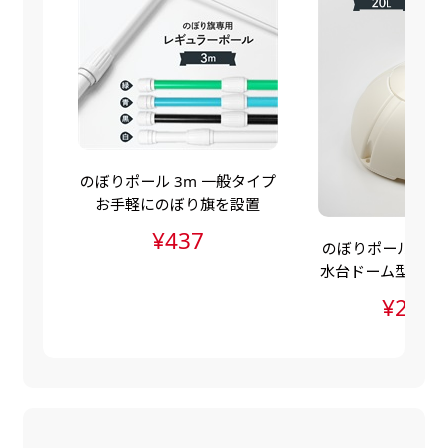
自由入力(60x180以内)
レギュラーのれんは横幕の上部にチチを5か所つ
お好みのサイズで縦幕・横幕の作成が可能です。
けて疑似的にのれんのような幕をつくります。お
長辺が180cm以内、短辺が60cm以内であれば自
店の入口付近の装飾に是非！
由なサイズを指定下さい！
あんな場所こんな場所お好みのサイズでお好みの
幕の製作をお楽しみください
のぼりポール 3m 一般タイプ
（※cm単位での指定でおねがいいたします。）
お手軽にのぼり旗を設置
レギュラースリムのれん
¥437
のぼりポールスタン
(180x30)
水台ドーム型（ポ
水台・注水ダンク
レギュラーのれんスリムは横幕の上部にチチを5
¥2,83
か所つけて疑似的にのれんのような幕をつくりま
す。
レギュラーのれんとの違いは縦のサイズが異なり
ます。（レギュラーのれん縦50cm／レギュラー
スリムのれん縦30cm）お店の入口付近の装飾に