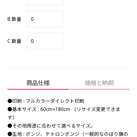
感じる場合や、立てる本数を増やしたい場合はこ
感じる場合や、立てる本数を増やしたい場合はこ
1本（2分割）の場合だと
文字のみの名入れが可能です。
弊社よりJPG画像をお送りします。ご確認のお
ちらです。
ちらです。
文字の間にスリットが入ります
返事を頂いたあとに製作開始いたします。
B 数量
幅が15cm 狭くなっておりスリムな印象を受けま
幅が15cm 狭くなっておりスリムな印象を受けま
上下棒袋縫い
その他
名入れ（要画像確認）［+1,298円］
右棒袋縫い
上棒袋縫い
上下棒袋縫い
（上のみ）
す。
す。
（上と右）
（上のみ）
（上と下）
デザイン依頼［ +3,998円 ］
弊社よりJPG画像をお送りします。ご確認のお
C 数量
※備考欄に要望をお書きください
返事を頂いたあとに製作開始いたします。
ご購入時の案内にそって、デザイン画のファ
イルまたは、文章でお知らせください。
ロゴ有り名入れ［ +1,498円］
Aバナー用チチ
タペストリー
その他
加工
（上2下2）
文字だけのぼり［ +1,298円 ］
コンパクト(45x150)
コンパクト(150x45)
ご購入時の案内にそって、デザイン画のファ
商品仕様
価格と納期
※パイプ紐付き
※備考欄に要望をお書きください
イルまたは、文章でお知らせください。
ご購入時の案内に沿って、文字をご指定くだ
あまり一般的でないサイズですが最近、注文が増
あまり一般的でないサイズですが最近、注文が増
●印刷 : フルカラーダイレクト印刷
さい。
えてきました。
えてきました。
●基本サイズ : 60cm×180cm （リサイズ変更できま
ロゴ有り名入れ（要画像確認）［ +1,798
コンビニさんなどで多いです。 お店の外観の邪魔
コンビニさんなどで多いです。 お店の外観の邪魔
す）
円］
になりづらく、狭い範囲で沢山飾れます。
になりづらく、狭い範囲で沢山飾れます。
文字だけのぼり（要画像確認）［ +1,598円
●その他用途に合わせて選べるサイズ。
］
弊社よりJPG画像をお送りします。ご確認のお
●生地 : ポンジ、テトロンポンジ（一般的なのぼり旗の