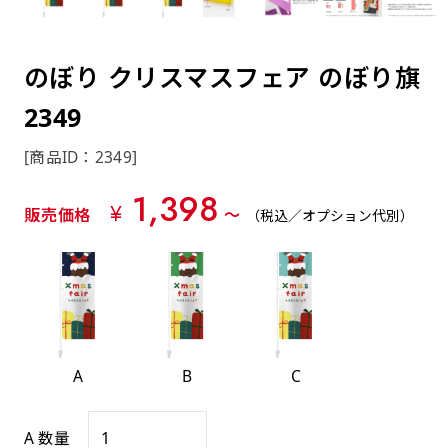
約0.2ｍｍ）。生地が重くなる分、耐久性が上
上下短辺を補強縫製しま
上左チチ
上右チチ
上チチ
（上のみ）
（上と下）
（左右）
あまりに大きな変更が何度もある場合はお断り
例
ショッピングカートページの備考欄に「以前
（上と左）
（上と右）
（上のみ）
がります。
す
する場合があります。
つくった、◯◯のぼり」の様に曖昧でも構い
ポンジをやや厚くした生地です。ポンジと比
四辺補強
のぼり クリスマスフェア のぼり旗
印刷工程に入った場合はいかなる場合もキャン
ません。
べると約2倍の厚みがあります。タペストリー
［ +58円 ］
セル不可となります。
2349
やバナーなどの製作によく利用します。
上左右チチ
上下左右
のぼり旗の四辺すべてを
ショート(60x150)
ショート(150x60)
チチ無し
上下チチ
左右チチ
上左右チチ
リピート（要画像確認）［ +298円 ］
（上と左右）
（四辺にチチ）
補強縫製します
[商品ID：2349]
（上と下）
（左右）
（上と左右）
幅は標準サイズですが高さが30cm 低いです。
幅は標準サイズですが高さが30cm 低いです。
弊社よりJPG画像をお送りします。ご確認のお
1,398
近距離の歩行者や、特に女性の目線を意識したい
近距離の歩行者や、特に女性の目線を意識したい
¥
返事を頂いたあとに製作開始いたします。
販売価格
〜
（税込／オプション代別）
2本（3分割）の場合だと
場合はこちらがお勧めです。
場合はこちらがお勧めです。
文字の上からカットされます
ハトメ四隅
ハトメ上2つ
ハトメ上3つ
上下左右
入稿（AI／PSD）
（+1営業日）
（+1営業日）
（+1営業日）
チチ無し
ハトメ四隅
（四辺にチチ）
購入時の案内に沿って入稿してください。［
対応ファイル：AI／PSDファイル ］
A
B
C
スリム(45x180)
スリム(180x45)
ハトメ上4つ
ハトメ上下4つ
上棒袋縫い
左棒袋縫い
上左チチと
上右チチと
入稿（AI／PSD）（要画像確認）［ +298円
（+1営業日）
（+1営業日）
（上のみ）
ハトメ右下
ハトメ左下
（上と左）
名入れ［+999円］
A 数量
］
飾る場所に対して、標準サイズでは大きすぎると
飾る場所に対して、標準サイズでは大きすぎると