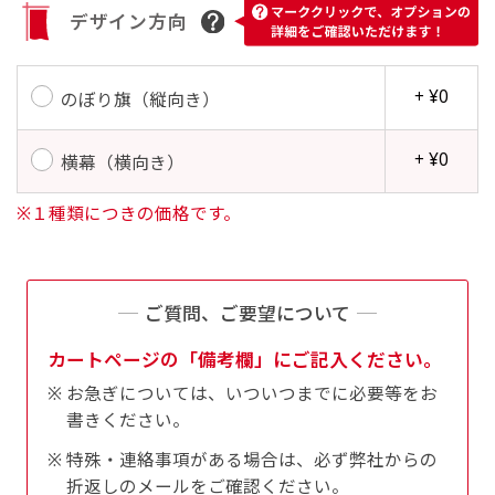
す。かわいいい＆おしゃれなのぼりです。台はセ
デザイン方向
す。かわいいい＆おしゃれなのぼりです。台はセ
ットでついてます。
ットでついてます。
+ ¥0
のぼり旗（縦向き）
+ ¥0
横幕（横向き）
※１種類につきの価格です。
ジャンボ(90x270)
ジャンボ(270x90)
遠くからでも視認しやすいジャンボサイズです。
遠くからでも視認しやすいジャンボサイズです。
駐車場などのスペースに余裕がある場所で大々的
駐車場などのスペースに余裕がある場所で大々的
ご質問、ご要望について
に宣伝できます。
に宣伝できます。
カートページの「備考欄」にご記入ください。
4mまたは5mのポールが必要です。
4mまたは5mのポールが必要です。
お急ぎについては、いついつまでに必要等をお
書きください。
特殊・連絡事項がある場合は、必ず弊社からの
折返しのメールをご確認ください。