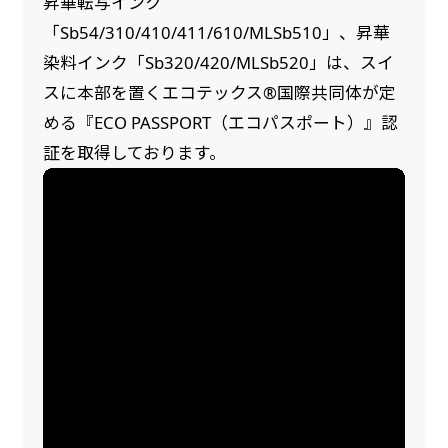
昇華転写インク
「Sb54/310/410/411/610/MLSb510」、昇華
染料インク「Sb320/420/MLSb520」は、スイ
スに本部を置くエコテックス®国際共同体が定
める『ECO PASSPORT（エコパスポート）』認
証を取得しております。