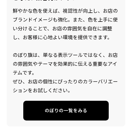
鮮やかな色を使えば、視認性が向上し、お店の
ブランドイメージも強化。また、色を上手に使
い分けることで、お店の雰囲気を自在に調整
し、お客様に心地よい環境を提供できます。
のぼり旗は、単なる表示ツールではなく、お店
の雰囲気やテーマを効果的に伝える重要なアイ
防炎加工（納期+1営業日）［ +540円 ］
テムです。
のぼり旗の防炎加工は、消防法で定められてい
ぜひ、お店の個性にぴったりのカラーバリエー
る場所でのぼり旗を使用する際に推奨されてい
ションをお試しください。
ます。防炎加工によってのぼり旗が炎に触れても
燃えにくくなります。（燃えるというより溶け
のぼりの一覧をみる
るに近くなるイメージ）一般的な方法は、旗の
素材に特殊な化学薬品を使用して延焼を抑えま
す。