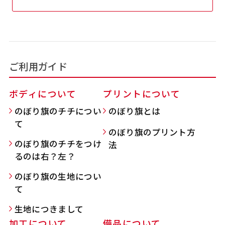
吊り下げ旗(30x42)
吊り下げ旗(42x30)
掛け軸のように吊り下げ式にします。上部に棒袋
掛け軸のように吊り下げ式にします。上部に棒袋
作成しパイプを入れてその間に紐を通します。壁
作成しパイプを入れてその間に紐を通します。壁
ご利用ガイド
際の装飾などにとてもお役立ち！
際の装飾などにとてもお役立ち！
ボディについて
プリントについて
のぼり旗のチチについ
のぼり旗とは
て
のぼり旗のプリント方
のぼり旗のチチをつけ
法
布A1ポスター(60x84)
布A1ポスター(84x60)
るのは右？左？
のぼり旗の生地につい
のぼりだけでなく、ポスターも作れます。
のぼりだけでなく、ポスターも作れます。
て
のぼり旗と同じデザインで飾れば宣伝効果UP!
のぼり旗と同じデザインで飾れば宣伝効果UP!
生地につきまして
加工について
備品について