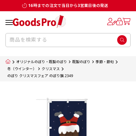
16時までの注文で当日から3営業日後の発送
お客様からのデータ入稿でのぼり旗を製作
既製デザイン
デザイン方向
チチについて
のぼり旗のチチについて
補強縫製って何？
スリット（切り込み）加工とは？
生地の種類
サイズ一覧
サイズ一覧
する場合
デザイン変更なしでのご注文となります。
のぼり旗のデザインをする際に、考えると良
既製品のサイズについては以下のサイズ表の通
既製品のサイズについては以下のサイズ表の通
一般的にはチチの位置はのぼり旗に対して上
一般的にはチチの位置はのぼり旗に対して上
補強縫製とはヒートカッター（熱で焼き切る
スリット（切り込み）を入れることで横幕が
入稿いただくデータは基本的にイラストレー
既製デザインとは当社グッズプロがオリジナ
いのがデザイン方向です。
り様々なサイズに対応しております。
り様々なサイズに対応しております。
辺３か所左辺５か所になります。のぼり旗を
辺３か所左辺５か所になります。のぼり旗を
カッター）を使用して、のぼり旗自体の強度
分割されているようにみせます。
ター形式のデータまたはフォトショップ形式
ルで製品デザインをしたデザインそのものを
のぼり旗のデザインとしては基本的に左側と
お客様オリジナルサイズで製作をしたい場合
お客様オリジナルサイズで製作をしたい場合
ポールに通す際には上辺２か所に対してチチ
ポールに通す際には上辺２か所に対してチチ
をあげるために折り返し縫いをすることで風
疑似的にのれんのように見せるための加工手
オリジナルのぼり・既製のぼり
既製のぼり
季節・節句
のデータとさせていただいております。
指します。当グッズプロで販売として取り扱っ
上側にポールを通すミミ（業界用語でチチと
につきましてはお気軽にご相談ください。
につきましてはお気軽にご相談ください。
が左右どちらでものぼり旗自体をポールにく
が左右どちらでものぼり旗自体をポールにく
の影響を受けやすい四辺の強度を増す加工で
法です。
冬（ウインター）
クリスマス
jpgデータ等の画像データを貼り付ける際には
のぼり クリスマスフェア のぼり旗 2349
ているあらゆるのぼり旗のデザインがそれに
呼びます）が縫いつけてあるのが一般的です。
くりつけることは可能です。
くりつけることは可能です。
す。
ただし、布の性質上、必ず印刷サイズのズレな
ただし、布の性質上、必ず印刷サイズのズレな
注意が必要です。画像解像度を考慮して作成
該当いたします。既製のデザインを応用して自
ただ、お客様の飾り付けたい場所の風向きを
各辺のおおむね3～5ｍｍ程度を折り返し、縫
どは発生します（熱処理する際に生地が伸び縮
どは発生します（熱処理する際に生地が伸び縮
いただく必要があります。（概ね原寸サイズ
1本（2分割）
みする都合や・最終的なカットをする際の都合
みする都合や・最終的なカットをする際の都合
で解像度200dp以上必要です）当社の取り扱
分だけののぼり旗をつくりたい！などのデザ
少し考えると
い糸を走らせて補強します。加工をすることで
棒袋縫い加工
棒袋縫い加工
内容
個数
単価
金額
［ +33円 ］
など）のでサイズの指定につきましてはｍｍ単
など）のでサイズの指定につきましてはｍｍ単
いの規格サイズにつきましてはデザインテン
イン改造や既製デザインに自分たちの団体の
もしかしたら左側と上についているよりも右
のぼり旗の１辺～４辺は折り返し加工されま
ポンジ（一般）
生地のふちを大きく棒袋状に縫いこみポール
生地のふちを大きく棒袋状に縫いこみポール
位は不可となります。最終的なサイズも多少の
位は不可となります。最終的なサイズも多少の
プレートの用意がありますので、ご購入後マ
¥0
名前入れや会社のロゴなどを挿入するなどの
側と上についていた方が良いと思うかもしれ
すのでその部分のホツレや裂けてしまうこと
合計金額
（税込）
ズレ5ｍｍ程度は起きる可能性があります。
ズレ5ｍｍ程度は起きる可能性があります。
一般的なのぼり旗の生地はポンジといわれる
イページの「購入履歴」よりダウンロードし
を通す筒をつくります。ポール自体を包み込
を通す筒をつくります。ポール自体を包み込
相談もお請けしております。
ません。
を防止する効果があります。
てご利用くださいませ。
2本（3分割）
厚みが約0.14ｍｍのとても薄い生地を使用し
むため、耐久性があがり、デザインがより目
むため、耐久性があがり、デザインがより目
カートに入れる
風向きを考えながらチチの向きを決めてから
［ +66円 ］
ます。
棒袋縫いの場合、補強が無償で付いてきます。