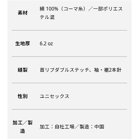
綿 100%（コーマ糸）／一部ポリエス
素材
吊り下げ旗(30x42)
吊り下げ旗(42x30)
テル混
掛け軸のように吊り下げ式にします。上部に棒袋
掛け軸のように吊り下げ式にします。上部に棒袋
作成しパイプを入れてその間に紐を通します。壁
作成しパイプを入れてその間に紐を通します。壁
生地厚
6.2 oz
際の装飾などにとてもお役立ち！
際の装飾などにとてもお役立ち！
縫製
首リブダブルステッチ、袖・裾2本針
布A1ポスター(60x84)
布A1ポスター(84x60)
性別
ユニセックス
のぼりだけでなく、ポスターも作れます。
のぼりだけでなく、ポスターも作れます。
のぼり旗と同じデザインで飾れば宣伝効果UP!
のぼり旗と同じデザインで飾れば宣伝効果UP!
加工／製
加工：自社工場／製造：中国
造