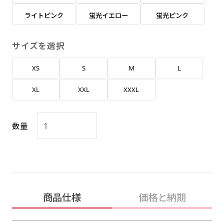
返事を頂いたあとに製作開始いたします。
弊社よりJPG画像をお送りします。ご確認のお
ライトピンク
蛍光イエロー
蛍光ピンク
返事を頂いたあとに製作開始いたします。
デザインアレンジ［ +2,498円 ］
サイズを選択
ハーフ(30x90)
ハーフ(90x30)
デザインの色や文字等が変更いただけます。
XS
S
M
L
店内用です。お客さんの歩行や陳列した商品の邪
店内用です。お客さんの歩行や陳列した商品の邪
魔になりにくいのがポイントです。ハーフ用のポ
魔になりにくいのがポイントです。ハーフ用のポ
XL
XXL
XXXL
ールが必要です。
ールが必要です。
数量
ミニ(10x30)
ミニ(30x10)
商品仕様
価格と納期
台座タイプ・吸盤タイプ・クリップタイプがござ
台座タイプ・吸盤タイプ・クリップタイプがござ
います。レジカウンターや商品棚にぴったりで
います。レジカウンターや商品棚にぴったりで