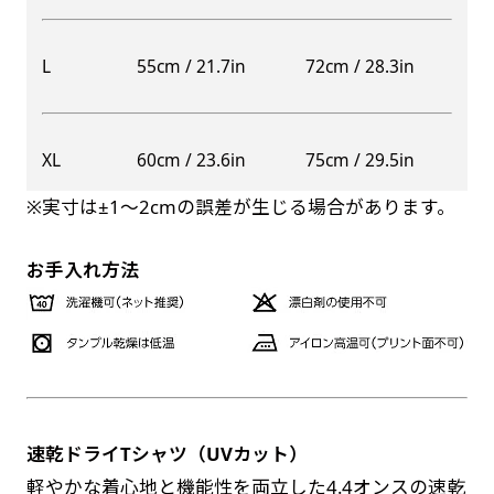
自由入力(60x180以内)
レギュラーのれんは横幕の上部にチチを5か所つ
L
55cm / 21.7in
72cm / 28.3in
お好みのサイズで縦幕・横幕の作成が可能です。
けて疑似的にのれんのような幕をつくります。お
長辺が180cm以内、短辺が60cm以内であれば自
店の入口付近の装飾に是非！
由なサイズを指定下さい！
防炎加工（納期+1営業日）［ +540円 ］
XL
60cm / 23.6in
75cm / 29.5in
あんな場所こんな場所お好みのサイズでお好みの
のぼり旗の防炎加工は、消防法で定められてい
幕の製作をお楽しみください
※実寸は±1〜2cmの誤差が生じる場合があります。
る場所でのぼり旗を使用する際に推奨されてい
（※cm単位での指定でおねがいいたします。）
ます。防炎加工によってのぼり旗が炎に触れても
レギュラースリムのれん
お手入れ方法
(180x30)
燃えにくくなります。（燃えるというより溶け
るに近くなるイメージ）一般的な方法は、旗の
レギュラーのれんスリムは横幕の上部にチチを5
素材に特殊な化学薬品を使用して延焼を抑えま
か所つけて疑似的にのれんのような幕をつくりま
す。
す。
レギュラーのれんとの違いは縦のサイズが異なり
ます。（レギュラーのれん縦50cm／レギュラー
速乾ドライTシャツ（UVカット）
お急ぎ［ +330円 ］
スリムのれん縦30cm）お店の入口付近の装飾に
軽やかな着心地と機能性を両立した4.4オンスの速乾