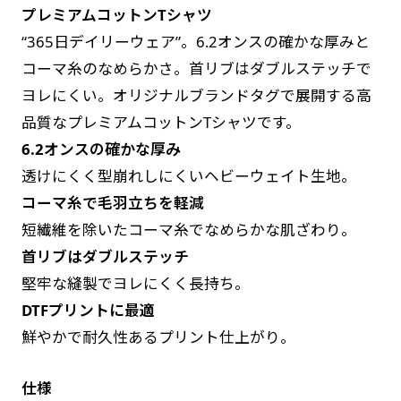
プレミアムコットンTシャツ
す。かわいいい＆おしゃれなのぼりです。台はセ
す。かわいいい＆おしゃれなのぼりです。台はセ
“365日デイリーウェア”。6.2オンスの確かな厚みと
ットでついてます。
ットでついてます。
コーマ糸のなめらかさ。首リブはダブルステッチで
ヨレにくい。オリジナルブランドタグで展開する高
品質なプレミアムコットンTシャツです。
6.2オンスの確かな厚み
透けにくく型崩れしにくいヘビーウェイト生地。
ジャンボ(90x270)
ジャンボ(270x90)
コーマ糸で毛羽立ちを軽減
遠くからでも視認しやすいジャンボサイズです。
遠くからでも視認しやすいジャンボサイズです。
短繊維を除いたコーマ糸でなめらかな肌ざわり。
駐車場などのスペースに余裕がある場所で大々的
駐車場などのスペースに余裕がある場所で大々的
首リブはダブルステッチ
に宣伝できます。
に宣伝できます。
堅牢な縫製でヨレにくく長持ち。
4mまたは5mのポールが必要です。
4mまたは5mのポールが必要です。
DTFプリントに最適
鮮やかで耐久性あるプリント仕上がり。
仕様