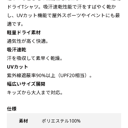
お急ぎは翌営業日発送（基本12時締め切り)枚数
是非！
ドライTシャツ。吸汗速乾性能で汗をすばやく乾か
によって対応できない場合、ギリギリでも対応
し、UVカット機能で屋外スポーツやイベントにも最
できる場合もあります。防炎加工、トロピカル
適です。
生地は対応不可です。
軽量ドライ素材
通気性が高く快適。
吸汗速乾
汗を吸収して素早く乾燥。
UVカット
紫外線遮蔽率90%以上（UPF20相当）。
幅広いサイズ展開
キッズから大人まで対応。
仕様
素材
ポリエステル100%