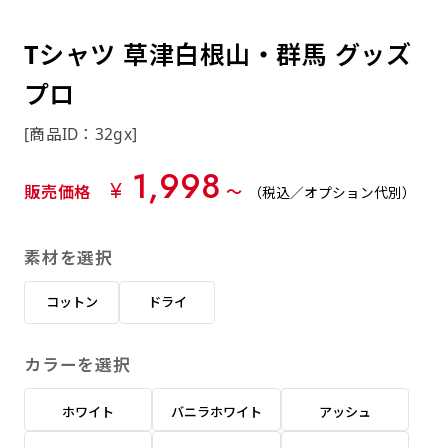
約0.2ｍｍ）。生地が重くなる分、耐久性が上
上下短辺を補強縫製しま
上左チチ
上右チチ
上チチ
（上のみ）
（上と下）
（左右）
あまりに大きな変更が何度もある場合はお断り
例
ショッピングカートページの備考欄に「以前
（上と左）
（上と右）
（上のみ）
がります。
す
する場合があります。
つくった、◯◯のぼり」の様に曖昧でも構い
Tシャツ 草津白根山・群馬 グッズ
ポンジをやや厚くした生地です。ポンジと比
四辺補強
印刷工程に入った場合はいかなる場合もキャン
ません。
べると約2倍の厚みがあります。タペストリー
プロ
［ +58円 ］
セル不可となります。
やバナーなどの製作によく利用します。
上左右チチ
上下左右
のぼり旗の四辺すべてを
ショート(60x150)
ショート(150x60)
[商品ID：32gx]
チチ無し
上下チチ
左右チチ
上左右チチ
リピート（要画像確認）［ +298円 ］
（上と左右）
（四辺にチチ）
補強縫製します
（上と下）
（左右）
（上と左右）
1,998
幅は標準サイズですが高さが30cm 低いです。
幅は標準サイズですが高さが30cm 低いです。
弊社よりJPG画像をお送りします。ご確認のお
¥
販売価格
〜
（税込／オプション代別）
近距離の歩行者や、特に女性の目線を意識したい
近距離の歩行者や、特に女性の目線を意識したい
返事を頂いたあとに製作開始いたします。
2本（3分割）の場合だと
場合はこちらがお勧めです。
場合はこちらがお勧めです。
素材を選択
文字の上からカットされます
ハトメ四隅
ハトメ上2つ
ハトメ上3つ
上下左右
入稿（AI／PSD）
（+1営業日）
（+1営業日）
（+1営業日）
チチ無し
ハトメ四隅
（四辺にチチ）
コットン
ドライ
購入時の案内に沿って入稿してください。［
対応ファイル：AI／PSDファイル ］
カラーを選択
スリム(45x180)
スリム(180x45)
ハトメ上4つ
ハトメ上下4つ
上棒袋縫い
左棒袋縫い
上左チチと
上右チチと
入稿（AI／PSD）（要画像確認）［ +298円
（+1営業日）
（+1営業日）
（上のみ）
ホワイト
バニラホワイト
アッシュ
ハトメ右下
ハトメ左下
（上と左）
名入れ［+999円］
］
飾る場所に対して、標準サイズでは大きすぎると
飾る場所に対して、標準サイズでは大きすぎると