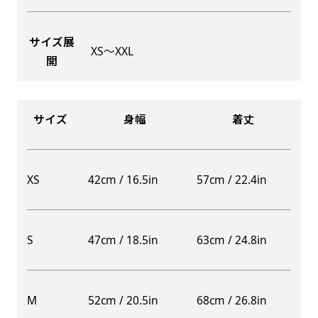
サイズ展
XS〜XXL
開
Aバナー(60x180)
自由入力(180x60以内)
Aバナーは三角の形状を利用することでA面B面2
お好みのサイズで縦幕・横幕の作成が可能です。
種のデザインを楽しむことができます。前からも
長辺が180cm以内、短辺が60cm以内であれば自
サイズ
身幅
着丈
後ろからもアピールができる両面対応のバナーで
由なサイズを指定下さい！
す。
あんな場所こんな場所お好みのサイズでお好みの
A面B面のデザイン変化を楽しんでお客様にアピ
幕の製作をお楽しみください
XS
42cm / 16.5in
57cm / 22.4in
ールするもよし、両面同じデザインでアピールす
（※cm単位での指定でおねがいいたします。）
るもよしです！
S
47cm / 18.5in
63cm / 24.8in
レギュラーのれん
M
52cm / 20.5in
68cm / 26.8in
(180x50)