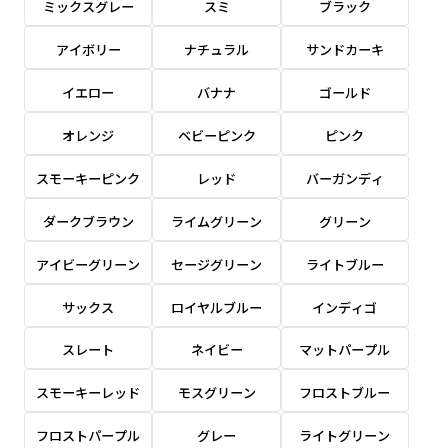
ミックスグレー
スミ
ブラック
感じる場合や、立てる本数を増やしたい場合はこ
感じる場合や、立てる本数を増やしたい場合はこ
1本（2分割）の場合だと
文字のみの名入れが可能です。
弊社よりJPG画像をお送りします。ご確認のお
ちらです。
ちらです。
アイボリー
ナチュラル
サンドカーキ
文字の間にスリットが入ります
返事を頂いたあとに製作開始いたします。
幅が15cm 狭くなっておりスリムな印象を受けま
幅が15cm 狭くなっておりスリムな印象を受けま
上下棒袋縫い
その他
名入れ（要画像確認）［+1,298円］
右棒袋縫い
上棒袋縫い
上下棒袋縫い
イエロー
バナナ
ゴールド
（上のみ）
す。
す。
（上と右）
（上のみ）
（上と下）
デザイン依頼［ +3,998円 ］
弊社よりJPG画像をお送りします。ご確認のお
オレンジ
ベビーピンク
ピンク
※備考欄に要望をお書きください
返事を頂いたあとに製作開始いたします。
ご購入時の案内にそって、デザイン画のファ
スモーキーピンク
レッド
バーガンディ
イルまたは、文章でお知らせください。
ダークブラウン
ライムグリーン
グリーン
ロゴ有り名入れ［ +1,498円］
Aバナー用チチ
タペストリー
その他
加工
（上2下2）
文字だけのぼり［ +1,298円 ］
コンパクト(45x150)
コンパクト(150x45)
アイビーグリーン
セージグリーン
ライトブルー
ご購入時の案内にそって、デザイン画のファ
※パイプ紐付き
※備考欄に要望をお書きください
イルまたは、文章でお知らせください。
ご購入時の案内に沿って、文字をご指定くだ
あまり一般的でないサイズですが最近、注文が増
あまり一般的でないサイズですが最近、注文が増
サックス
ロイヤルブルー
インディゴ
さい。
えてきました。
えてきました。
スレート
ネイビー
マットパープル
ロゴ有り名入れ（要画像確認）［ +1,798
コンビニさんなどで多いです。 お店の外観の邪魔
コンビニさんなどで多いです。 お店の外観の邪魔
円］
になりづらく、狭い範囲で沢山飾れます。
になりづらく、狭い範囲で沢山飾れます。
文字だけのぼり（要画像確認）［ +1,598円
スモーキーレッド
モスグリーン
フロストブルー
］
弊社よりJPG画像をお送りします。ご確認のお
フロストパープル
グレー
ライトグリーン