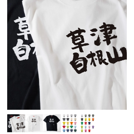
お客様自身でオリジナルのサイズで製作する
立ちます。
立ちます。
デザインをするとどの方向でデザインをする
名入れについて
場合につきましてはご希望の仕上がりサイズ
のぼり旗製作で一番良く使用される生地で
カーブ形状の特殊なのぼり旗にも適合する加
カーブ形状の特殊なのぼり旗にも適合する加
に対して四辺（すべての辺をプラス10ｍｍ）
と良いかひらめくかもしれません。デザイン
す。生地の厚みが薄く、裏側にインクが浸透
当社の既製のぼり旗に対してお客様の任意の
工方法となります。
工方法となります。
側辺補強縫製
3本（4分割）
したサイズで製作ください。（重要な情報な
の方向性につきましてはお客様の好みもあり
しやすい生地です。
テキストや企業情報・お店情報などを埋め込
［ +38円 ］
［ +99円 ］
どについては仕上がりサイズから四辺内側に
ますので、見られる方（お客様）ができる限
20ｍｍ程度内側の範囲内でデザイン校正して
むことができます。ご購入時にご希望の店舗
ハトメ加工
ハトメ加工
り反転したデザインをみるよりも正像でみら
ください）
名などをご記載ください。専任のデザイナー
ハトメ（鳩目）とは、革や布などに開けた穴
ハトメ（鳩目）とは、革や布などに開けた穴
れるデザインを提供したいかと思いますので
4本（5分割）
がバッチリデザインします。書体などのご指
を補強するために取り付けるリングです。壁
を補強するために取り付けるリングです。壁
その辺を参考にするとよいかもしれません。
［ +132円 ］
当社の既製デザインを利用してのぼり旗を
定がなければ、のぼりのイメージに最適のフ
L字補強縫製
側にロープなどで固定して、突風で倒れること
側にロープなどで固定して、突風で倒れること
製作したい場合
［ +38円 ］
ォントを使用します。基本的にのぼりの下部
も風向きによってずっと裏向きになってしまう
も風向きによってずっと裏向きになってしまう
のぼり旗の改造プランとなりますので改造の
にショップ名、社名、電話番号が入ります。
チチのついてない長辺・
いこともありません。
いこともありません。
【注意点】
程度によってデザイン加工費用が発生いたし
データをお送りいただけましたらロゴの印刷
短辺を補強縫製します
スリット（切り込み）は均等割りを意識して
ます。
も出来ます。
レギュラー(60x180)
レギュラー(180x60)
カットラインを入れます。
トロピカル（納期+1営業日）
詳細は
ください。
お問い合わせ
お客様が納得するまで何度でもデザインの修
三辺補強
デザインや絵柄をスリット加工時にカットす
［ +299円 ］
［ +48円 ］
正をしますので、初めての方でもお気軽にご
よく見かける一般的なのぼり旗のサイズです。
よく見かける一般的なのぼり旗のサイズです。
る場合があります。
ほとんどのポールや注水台に使用できます。
ほとんどのポールや注水台に使用できます。
ワンランク厚手のトロピカル（生地の厚みが
相談ください。
リピート
チチのついてない長辺・
上チチ
上下チチ
左右チチ