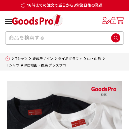
16時までの注文で当日から3営業日後の発送
お客様からのデータ入稿でのぼり旗を製作
既製デザイン
デザイン方向
チチについて
のぼり旗のチチについて
補強縫製って何？
スリット（切り込み）加工とは？
生地の種類
サイズ一覧
サイズ一覧
する場合
デザイン変更なしでのご注文となります。
のぼり旗のデザインをする際に、考えると良
既製品のサイズについては以下のサイズ表の通
既製品のサイズについては以下のサイズ表の通
一般的にはチチの位置はのぼり旗に対して上
一般的にはチチの位置はのぼり旗に対して上
補強縫製とはヒートカッター（熱で焼き切る
スリット（切り込み）を入れることで横幕が
入稿いただくデータは基本的にイラストレー
既製デザインとは当社グッズプロがオリジナ
いのがデザイン方向です。
り様々なサイズに対応しております。
り様々なサイズに対応しております。
辺３か所左辺５か所になります。のぼり旗を
辺３か所左辺５か所になります。のぼり旗を
カッター）を使用して、のぼり旗自体の強度
分割されているようにみせます。
ター形式のデータまたはフォトショップ形式
ルで製品デザインをしたデザインそのものを
のぼり旗のデザインとしては基本的に左側と
お客様オリジナルサイズで製作をしたい場合
お客様オリジナルサイズで製作をしたい場合
ポールに通す際には上辺２か所に対してチチ
ポールに通す際には上辺２か所に対してチチ
をあげるために折り返し縫いをすることで風
疑似的にのれんのように見せるための加工手
Tシャツ
既成デザイン
タイポグラフィ
山・山岳
のデータとさせていただいております。
指します。当グッズプロで販売として取り扱っ
上側にポールを通すミミ（業界用語でチチと
につきましてはお気軽にご相談ください。
につきましてはお気軽にご相談ください。
が左右どちらでものぼり旗自体をポールにく
が左右どちらでものぼり旗自体をポールにく
の影響を受けやすい四辺の強度を増す加工で
法です。
Tシャツ 草津白根山・群馬 グッズプロ
jpgデータ等の画像データを貼り付ける際には
ているあらゆるのぼり旗のデザインがそれに
呼びます）が縫いつけてあるのが一般的です。
くりつけることは可能です。
くりつけることは可能です。
す。
ただし、布の性質上、必ず印刷サイズのズレな
ただし、布の性質上、必ず印刷サイズのズレな
注意が必要です。画像解像度を考慮して作成
該当いたします。既製のデザインを応用して自
ただ、お客様の飾り付けたい場所の風向きを
各辺のおおむね3～5ｍｍ程度を折り返し、縫
どは発生します（熱処理する際に生地が伸び縮
どは発生します（熱処理する際に生地が伸び縮
いただく必要があります。（概ね原寸サイズ
1本（2分割）
みする都合や・最終的なカットをする際の都合
みする都合や・最終的なカットをする際の都合
で解像度200dp以上必要です）当社の取り扱
分だけののぼり旗をつくりたい！などのデザ
少し考えると
い糸を走らせて補強します。加工をすることで
棒袋縫い加工
棒袋縫い加工
内容
個数
単価
金額
［ +33円 ］
など）のでサイズの指定につきましてはｍｍ単
など）のでサイズの指定につきましてはｍｍ単
いの規格サイズにつきましてはデザインテン
イン改造や既製デザインに自分たちの団体の
もしかしたら左側と上についているよりも右
のぼり旗の１辺～４辺は折り返し加工されま
ポンジ（一般）
生地のふちを大きく棒袋状に縫いこみポール
生地のふちを大きく棒袋状に縫いこみポール
位は不可となります。最終的なサイズも多少の
位は不可となります。最終的なサイズも多少の
プレートの用意がありますので、ご購入後マ
¥0
名前入れや会社のロゴなどを挿入するなどの
側と上についていた方が良いと思うかもしれ
すのでその部分のホツレや裂けてしまうこと
合計金額
（税込）
ズレ5ｍｍ程度は起きる可能性があります。
ズレ5ｍｍ程度は起きる可能性があります。
一般的なのぼり旗の生地はポンジといわれる
イページの「購入履歴」よりダウンロードし
を通す筒をつくります。ポール自体を包み込
を通す筒をつくります。ポール自体を包み込
相談もお請けしております。
ません。
を防止する効果があります。
てご利用くださいませ。
2本（3分割）
厚みが約0.14ｍｍのとても薄い生地を使用し
むため、耐久性があがり、デザインがより目
むため、耐久性があがり、デザインがより目
カートに入れる
風向きを考えながらチチの向きを決めてから
［ +66円 ］
ます。
棒袋縫いの場合、補強が無償で付いてきます。