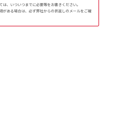
ては、いついつまでに必要等をお書きください。
項がある場合は、必ず弊社からの折返しのメールをご確
ます。
るために折り返し縫いをす
は、革や布などに開
は、革や布などに開
式のデータとさ
ために取り付けるリ
ために取り付けるリ
す。当グッズプロで販売と
す）が縫いつけてあるのが
り旗の１辺～４辺は折り返
ープなどで固定し
ープなどで固定し
合や・最終的なカットをする際の
合や・最終的なカットをする際の
用して自分だけののぼり旗
成いただく必要
ことも風向きによっ
ことも風向きによっ
5ｍｍ程度は起きる可能性があり
5ｍｍ程度は起きる可能性があり
イズにつきまし
どを挿入するなどの相談も
。
なってしまういこと
なってしまういこと
よりダウンロー
奨されています。
かひらめくかもしれませ
り溶けるに近くな
きる限り反転したデザイン
4本（5分割）
ズに対して四辺
す。
かもしれません。
［ +132円 ］
は仕上がりサイ
業日）
ます。
生地の厚みが約
チ無し
ギリでも対応できる
左右チチ