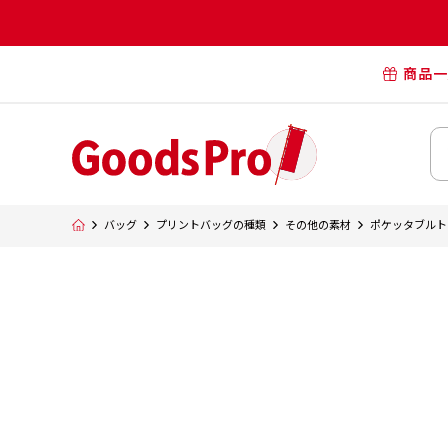
商品一
オリジナル
オリジナル
オリジナルポー
横断幕・懸
バッグ
プリントバッグの種類
その他の素材
ポケッタブルト
タペスト
オリジナル