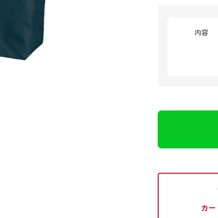
内容
カー