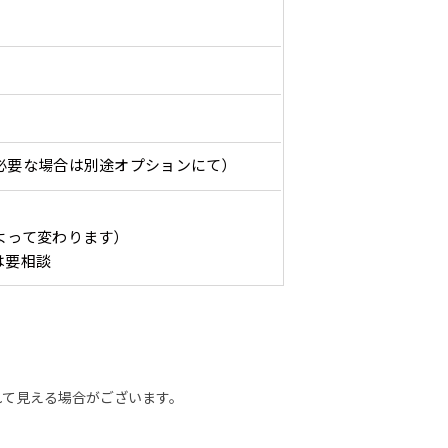
ショート(150x60)
スリム(180x45)
コ
）（要画像確認）［ +298円 ］
ショート(60x150)
スリム(45x180)
コ
をお送りします。ご確認のお返事を頂いたあとに製作開始いたしま
幅は標準サイズですが高さが
飾る場所に対して、標準サイ
あまり
幅は標準サイズですが高さが
飾る場所に対して、標準サイ
あまり
298円］
0cm 低いです。
ズでは大きすぎると感じる場
すが最
0cm 低いです。
ズでは大きすぎると感じる場
すが最
ます。ご確認のお返事を頂いたあとに製作開始いたします。
近距離の歩行者や、特に女性
合や、立てる本数を増やした
した。
近距離の歩行者や、特に女性
合や、立てる本数を増やした
した。
,998円 ］
の目線を意識したい場合はこ
い場合はこちらです。
コンビ
の目線を意識したい場合はこ
い場合はこちらです。
コンビ
必要な場合は別途オプションにて）
って、デザイン画のファイルまたは、文章でお知らせください。
ちらがお勧めです。
幅が15cm 狭くなっておりス
す。 
ちらがお勧めです。
幅が15cm 狭くなっておりス
す。 
円］
リムな印象を受けます。
づらく
リムな印象を受けます。
づらく
よって変わります）
イン画のファイルまたは、文章でお知らせください。
ます。
ます。
1,298円 ］
は要相談
って、文字をご指定ください。
［ +1,798円］
ます。ご確認のお返事を頂いたあとに製作開始いたします。
画像確認）［ +1,598円 ］
ミニ(30x10)
ジャンボ(270x90)
吊
れて見える場合がございます。
ミニ(10x30)
ジャンボ(90x270)
吊
をお送りします。ご確認のお返事を頂いたあとに製作開始いたしま
8円 ］
遠くからでも視認しやすいジ
台座タイプ・吸盤タイプ・ク
台座タイプ・吸盤タイプ・ク
掛け軸
遠くからでも視認しやすいジ
掛け軸