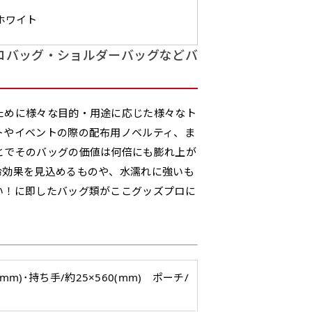
のとても薄い生地を使用しま
0.2ｍｍ）。生地が重くなる分、
）
（上のみ）
（上と下）
（左右）
（上
防炎加工、トロピカル生地は対応不可です。
にショップ名、社名、電話番号が入ります。データをお送りいた
ンとなりますので改造の程度によってデザイン加工費用が発生い
ホワイト
ります。
ます。
ください。
番良く使用される生地です。
ポンジをやや厚くした生地です。
L字補強縫製
三辺補強
デザインの修正をしますので、初めての方でもお気軽にご相談
コバッグ・ショルダーバッグなどバ
、裏側にインクが浸透しやす
ると約2倍の厚みがあります。タ
［ +38円 ］
［ +48円 ］
［ 
バナーなどの製作によく利用しま
2本（3分割）の場合だと
1本（2分割）の
つ
ハトメ上3つ
ハトメ上4つ
ハトメ上下4つ
上
チのついてない長辺・短
チチのついてない長辺・上
のぼり旗
る場合はお断りする場合があります。
上左チチと
上右チチと
ハトメ四隅
左
）
（+1営業日）
（+1営業日）
（+1営業日）
（
文字の上からカットされます
文字の間にスリット
ハトメ右下
ハトメ左下
（
を補強縫製します
下短辺を補強縫製します
強縫製し
る場合もキャンセル不可となります。
ために様々な目的・用途に応じた様々なト
ページの備考欄に「以前つくった、◯◯のぼり」の様に曖昧でも
トやイベントの際の配布用ノベルティ、ま
とでそのバッグの価値は何倍にも膨れ上が
認）［ +298円 ］
冷効果を見込めるものや、水濡れに強いも
い！に即したバッグ類がここグッズプロに
をお送りします。ご確認のお返事を頂いたあとに製作開始いたしま
タペストリー
い
上下棒袋縫い
その他
Aバ
）
（上と下）
加工
（上
望をお書きください
※パイプ紐付き
※備考欄に要望をお書きく
）
入稿してください。［ 対応ファイル：AI／PSDファイル ］
0(mm)･持ち手/約25×560(mm) ポーチ/