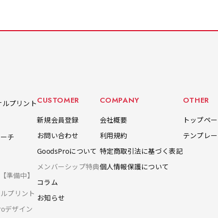
ただけます。
ャンボサイズです。
リップタイプがございます。
リップタイプがございます。
します
ャンボサイズです。
します
駐車場などのスペースに余裕
レジカウンターや商品棚にぴ
レジカウンターや商品棚にぴ
イプを
駐車場などのスペースに余裕
イプを
がある場所で大々的に宣伝で
ったりです。かわいいい＆お
ったりです。かわいいい＆お
します
がある場所で大々的に宣伝で
します
きます。
しゃれなのぼりです。台はセ
しゃれなのぼりです。台はセ
てもお
きます。
てもお
4mまたは5mのポールが必要
ットでついてます。
ットでついてます。
4mまたは5mのポールが必要
です。
です。
CUSTOMER
COMPANY
OTHER
ナルプリント
新規会員登録
会社概要
トップペー
お問い合わせ
利用規約
テンプレー
ポーチ
自由入力(180x60以内)
レギュラーのれん
レギ
GoodsProについて
特定商取引法に基づく表記
(180x50)
Aバナー(60x180)
自由入力(60x180以内)
メンバーシップ特典
個人情報保護について
ツ【準備中】
Aバナーは三角の形状を利用
お好みのサイズで縦幕・横幕
レギュラーのれんは横幕の上
レギュ
お好みのサイズで縦幕・横幕
コラム
することでA面B面2種のデザ
の作成が可能です。長辺が
部にチチを5か所つけて疑似
幕の上
の作成が可能です。長辺が
ナルプリント
お知らせ
インを楽しむことができま
180cm以内、短辺が60cm以
的にのれんのような幕をつく
て疑似
80cm以内、短辺が60cm以
Proデザイン
す。前からも後ろからもアピ
内であれば自由なサイズを指
ります。お店の入口付近の装
をつく
内であれば自由なサイズを指