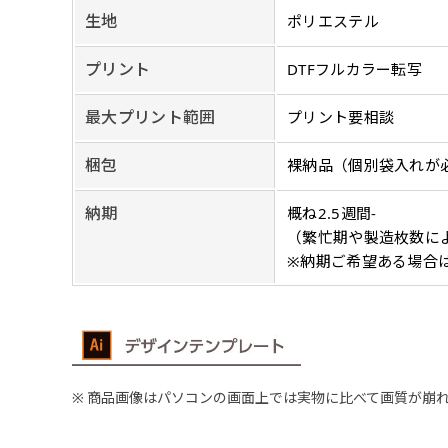
文字のみの名入れが可能です。
レギュラー(180x60)
生地
ポリエステル
入稿（AI／PSD
レギュラー(60x180)
弊社よりJPG画像
プリント
DTFフルカラー転写
よく見かける一般的なのぼり
よく見かける一般的なのぼり
名入れ（要画像確認）［+1,
旗のサイズです。
3
旗のサイズです。
3
最大プリント範囲
プリント要相談
弊社よりJPG画像をお送りし
ほとんどのポールや注水台に
ほとんどのポールや注水台に
デザイン依頼［ +3
使用できます。
使用できます。
梱包
裸納品（個別袋入れが
ご購入時の案内にそ
ロゴ有り名入れ［ +1,498
納期
概ね2.5週間-
（繁忙期や製造枚数に
ご購入時の案内にそって、デザ
文字だけのぼり［ +
※納期ご希望ある場合
ご購入時の案内に沿
ロゴ有り名入れ（要画像確認）
弊社よりJPG画像をお送りし
文字だけのぼり（要
ハーフ(90x30)
商品画像はパソコンの画面上では実物に比べて画質が崩
ハーフ(30x90)
弊社よりJPG画像
デザインアレンジ［ +2,49
店内用です。お客さんの歩行
店内用です。お客さんの歩行