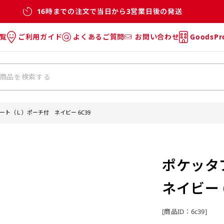
16時までの注文で当日から3営業日後の発送
覧
ご利用ガイド
よくあるご質問
お問い合わせ
GoodsP
のぼり
のぼりのご利用ガイド
のぼりのよくあるご質問
タオル
Tシャツのご利用ガイド
Tシャツのよくあるご質問
チ・巾着
垂幕
ート（Ｌ）ポーチ付 ネイビー 6C39
リー
バッグ
ポケッタ
ネイビー 
[商品ID：6c39]