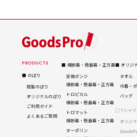
デザインの色や文字等が変更い
や陳列した商品の邪魔になり
や陳列した商品の邪魔になり
にくいのがポイントです。ハ
にくいのがポイントです。ハ
ーフ用のポールが必要です。
ーフ用のポールが必要です。
PRODUCTS
■ 横断幕・懸垂幕・正方幕
■ オリジ
■ のぼり
安価ポンジ
タオル
横断幕・懸垂幕・正方幕
巾着・
既製のぼり
布A1ポスター(84x60)
トロピカル
バッグ
オリジナルのぼり
布A1ポスター(60x84)
横断幕・懸垂幕・正方幕
ご利用ガイド
□ Tシャ
のぼりだけでなく、ポスター
のぼりだけでなく、ポスター
トロマット
よくあるご質問
も作れます。
も作れます。
横断幕・懸垂幕・正方幕
オリジ
のぼり旗と同じデザインで飾
のぼり旗と同じデザインで飾
1
ターポリン
Goods
れば宣伝効果UP!
れば宣伝効果UP!