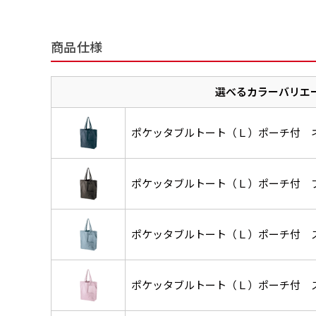
商品仕様
チチについて
のぼり旗のチチについて
補強縫製って何？
既製デザイン
デザイン方向
お客様からのデ
スリッ
選べるカラーバリエ
一般的にはチチの位置はのぼり
一般的にはチチの位置はのぼり
補強縫製とはヒートカッター（
既製品のサイズについては以下
既製品のサイズについては以下
デザイン変更なしでのご注文と
のぼり旗のデザインをする際に
入稿いただくデー
して上辺３か所左辺５か所にな
して上辺３か所左辺５か所にな
ることで風の影響を受けやすい
お客様オリジナルサイズで製作
お客様オリジナルサイズで製作
せていただいてお
既製デザインとは当社グッズプ
のぼり旗のデザインとしては基
ポケッタブルトート（Ｌ）ポーチ付 
す。のぼり旗をポールに通す際
す。のぼり旗をポールに通す際
各辺のおおむね3～5ｍｍ程度
ただし、布の性質上、必ず印刷
ただし、布の性質上、必ず印刷
して取り扱っているあらゆるの
一般的です。ただ、お客様の飾
jpgデータ等の
防炎加工（納期+
辺２か所に対してチチが左右ど
辺２か所に対してチチが左右ど
し加工されますのでその部分の
都合など）のでサイズの指定に
都合など）のでサイズの指定に
があります。（概
をつくりたい！などのデザイン
もしかしたら左側と上について
ます。
ます。
ものぼり旗自体をポールにくく
ものぼり旗自体をポールにくく
棒袋縫いの場合、補強が無償で
てはデザインテン
ポケッタブルトート（Ｌ）ポーチ付 
のぼり旗の防炎加
お請けしております。
風向きを考えながらチチの向き
ることは可能です。
ることは可能です。
ドしてご利用くだ
防炎加工によって
ん。デザインの方向性につきま
1本（2分割）
お客様自身でオリ
るイメージ）一般
をみるよりも正像でみられるデ
［ +33円 ］
ポケッタブルトート（Ｌ）ポーチ付 
（すべての辺をプ
名入れについて
ズから四辺内側に
ポ
【注意点
当社の既製のぼり旗に対してお
お急ぎ［ +330
ポケッタブルトート（Ｌ）ポーチ付 
とができます。ご購入時にご希
一般的なのぼり旗
上チチ
上下チチ
当社の既製デザ
お急ぎは翌営業日
リデザインします。書体などの
上左チチ
上右チチ
（上のみ）
（上と下