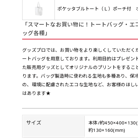
みが約0.14ｍｍ
（上と左）
（上と右
場合もあります。
します。基本的にのぼりの下部
のぼり旗の改造プラ
ポケッタブルトート（Ｌ）ポーチ付 
す。
例
だけましたらロゴの印刷も出来
詳細は
お問い合わせ
のぼり旗製作で一
側辺補強縫製
お客様が納得するまで何度でも
「スマートなお買い物に！トートバッグ・エ
生地の厚みが薄く
［ +38円 ］
ください。
ッグ各種」
い生地です。
リピート
ハトメ四隅
ハトメ上2
チ
あまりに大きな変更が何度もあ
上下左右
チチ無し
（+1営業日）
（+1営業日
（四辺にチチ）
辺
印刷工程に入った場合はいかな
グッズプロでは、お買い物をより楽しくしていただく
ショッピングカート
ートバッグを用意しております。利用目的はプレゼン
た販売用グッズとしてオリジナルのプリントをするこ
リピート（要画像確
ります。バッグ製造時に使われる生地も多種あり、保
の、環境に配慮されたエコな生地など、お客様のほし
上下棒袋縫い
その他
弊社よりJPG画像
右棒袋縫い
上棒袋縫
（上のみ）
はあります★
（上と右）
（上のみ
※備考欄に要
入稿（AI／PSD
購入時の案内に沿って
サイズ
本体/約450×400×13
名入れ［+999円］
約130×160(mm)