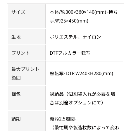
燃えにくくなります。（燃えるというより溶け
す。かわいいい＆おしゃれなのぼりです。台はセ
す。かわいいい＆おしゃれなのぼりです。台はセ
サイズ
本体/約300×360×140(mm)･持ち
るに近くなるイメージ）一般的な方法は、旗の
ットでついてます。
ットでついてます。
手/約25×450(mm)
素材に特殊な化学薬品を使用して延焼を抑えま
す。
生地
ポリエステル、ナイロン
お急ぎ［ +330円 ］
プリント
DTFフルカラー転写
ジャンボ(90x270)
ジャンボ(270x90)
お急ぎは翌営業日発送（基本12時締め切り)枚数
最大プリント
によって対応できない場合、ギリギリでも対応
熱転写･DTF:W240×H280(mm)
遠くからでも視認しやすいジャンボサイズです。
遠くからでも視認しやすいジャンボサイズです。
範囲
できる場合もあります。防炎加工、トロピカル
駐車場などのスペースに余裕がある場所で大々的
駐車場などのスペースに余裕がある場所で大々的
生地は対応不可です。
に宣伝できます。
に宣伝できます。
梱包
裸納品（個別袋入れが必要な場
4mまたは5mのポールが必要です。
4mまたは5mのポールが必要です。
合は別途オプションにて）
納期
概ね2.5週間-
（繁忙期や製造枚数によって変わ