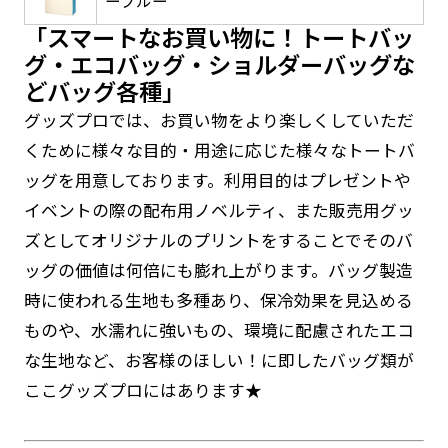
ーブルー
返事を頂いたあとに製作開始いたします。
弊社よりJPG画像をお送りします。ご確認のお
「スマートなお買い物に！トートバッ
返事を頂いたあとに製作開始いたします。
グ・エコバッグ・ショルダーバッグな
デザインアレンジ［ +2,498円 ］
どバッグ各種」
ハーフ(30x90)
ハーフ(90x30)
デザインの色や文字等が変更いただけます。
グッズプロでは、お買い物をより楽しくしていただ
くために様々な目的・用途に応じた様々なトートバ
店内用です。お客さんの歩行や陳列した商品の邪
店内用です。お客さんの歩行や陳列した商品の邪
魔になりにくいのがポイントです。ハーフ用のポ
魔になりにくいのがポイントです。ハーフ用のポ
ッグを用意しております。利用目的はプレゼントや
ールが必要です。
ールが必要です。
イベントの際の配布用ノベルティ、また販売用グッ
ズとしてオリジナルのプリントをすることでそのバ
ッグの価値は何倍にも膨れ上がります。バッグ製造
時に使われる生地も多種あり、保冷効果を見込める
ものや、水濡れに強いもの、環境に配慮されたエコ
防炎加工（納期+1営業日）［ +540円 ］
な生地など、お客様のほしい！に即したバッグ類が
ミニ(10x30)
ミニ(30x10)
のぼり旗の防炎加工は、消防法で定められてい
ここグッズプロにはあります★
る場所でのぼり旗を使用する際に推奨されてい
台座タイプ・吸盤タイプ・クリップタイプがござ
台座タイプ・吸盤タイプ・クリップタイプがござ
ます。防炎加工によってのぼり旗が炎に触れても
います。レジカウンターや商品棚にぴったりで
います。レジカウンターや商品棚にぴったりで