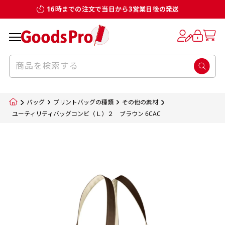
16時までの注文で当日から3営業日後の発送
お客様からのデータ入稿でのぼり旗を製作
既製デザイン
デザイン方向
チチについて
のぼり旗のチチについて
補強縫製って何？
スリット（切り込み）加工とは？
生地の種類
サイズ一覧
サイズ一覧
する場合
デザイン変更なしでのご注文となります。
のぼり旗のデザインをする際に、考えると良
既製品のサイズについては以下のサイズ表の通
既製品のサイズについては以下のサイズ表の通
一般的にはチチの位置はのぼり旗に対して上
一般的にはチチの位置はのぼり旗に対して上
補強縫製とはヒートカッター（熱で焼き切る
スリット（切り込み）を入れることで横幕が
入稿いただくデータは基本的にイラストレー
既製デザインとは当社グッズプロがオリジナ
いのがデザイン方向です。
り様々なサイズに対応しております。
り様々なサイズに対応しております。
辺３か所左辺５か所になります。のぼり旗を
辺３か所左辺５か所になります。のぼり旗を
カッター）を使用して、のぼり旗自体の強度
分割されているようにみせます。
ター形式のデータまたはフォトショップ形式
ルで製品デザインをしたデザインそのものを
のぼり旗のデザインとしては基本的に左側と
お客様オリジナルサイズで製作をしたい場合
お客様オリジナルサイズで製作をしたい場合
ポールに通す際には上辺２か所に対してチチ
ポールに通す際には上辺２か所に対してチチ
をあげるために折り返し縫いをすることで風
疑似的にのれんのように見せるための加工手
バッグ
プリントバッグの種類
その他の素材
のデータとさせていただいております。
指します。当グッズプロで販売として取り扱っ
上側にポールを通すミミ（業界用語でチチと
につきましてはお気軽にご相談ください。
につきましてはお気軽にご相談ください。
が左右どちらでものぼり旗自体をポールにく
が左右どちらでものぼり旗自体をポールにく
の影響を受けやすい四辺の強度を増す加工で
法です。
ユーティリティバッグコンビ（Ｌ）２ ブラウン 6CAC
jpgデータ等の画像データを貼り付ける際には
ているあらゆるのぼり旗のデザインがそれに
呼びます）が縫いつけてあるのが一般的です。
くりつけることは可能です。
くりつけることは可能です。
す。
ただし、布の性質上、必ず印刷サイズのズレな
ただし、布の性質上、必ず印刷サイズのズレな
注意が必要です。画像解像度を考慮して作成
該当いたします。既製のデザインを応用して自
ただ、お客様の飾り付けたい場所の風向きを
各辺のおおむね3～5ｍｍ程度を折り返し、縫
どは発生します（熱処理する際に生地が伸び縮
どは発生します（熱処理する際に生地が伸び縮
いただく必要があります。（概ね原寸サイズ
1本（2分割）
みする都合や・最終的なカットをする際の都合
みする都合や・最終的なカットをする際の都合
で解像度200dp以上必要です）当社の取り扱
分だけののぼり旗をつくりたい！などのデザ
少し考えると
い糸を走らせて補強します。加工をすることで
棒袋縫い加工
棒袋縫い加工
内容
個数
単価
金額
［ +33円 ］
など）のでサイズの指定につきましてはｍｍ単
など）のでサイズの指定につきましてはｍｍ単
いの規格サイズにつきましてはデザインテン
イン改造や既製デザインに自分たちの団体の
もしかしたら左側と上についているよりも右
のぼり旗の１辺～４辺は折り返し加工されま
ポンジ（一般）
生地のふちを大きく棒袋状に縫いこみポール
生地のふちを大きく棒袋状に縫いこみポール
位は不可となります。最終的なサイズも多少の
位は不可となります。最終的なサイズも多少の
プレートの用意がありますので、ご購入後マ
¥0
名前入れや会社のロゴなどを挿入するなどの
側と上についていた方が良いと思うかもしれ
すのでその部分のホツレや裂けてしまうこと
合計金額
（税込）
ズレ5ｍｍ程度は起きる可能性があります。
ズレ5ｍｍ程度は起きる可能性があります。
一般的なのぼり旗の生地はポンジといわれる
イページの「購入履歴」よりダウンロードし
を通す筒をつくります。ポール自体を包み込
を通す筒をつくります。ポール自体を包み込
相談もお請けしております。
ません。
を防止する効果があります。
てご利用くださいませ。
2本（3分割）
厚みが約0.14ｍｍのとても薄い生地を使用し
むため、耐久性があがり、デザインがより目
むため、耐久性があがり、デザインがより目
カートに入れる
風向きを考えながらチチの向きを決めてから
［ +66円 ］
ます。
棒袋縫いの場合、補強が無償で付いてきます。