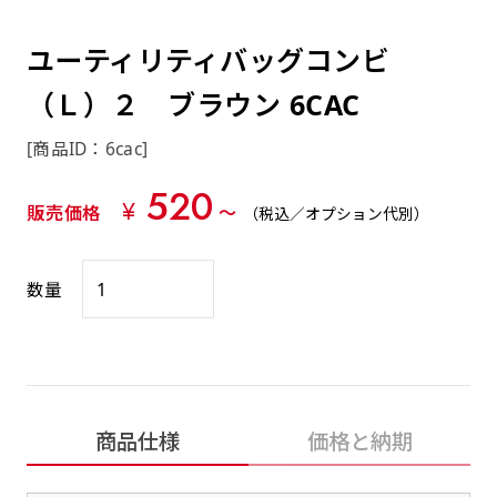
約0.2ｍｍ）。生地が重くなる分、耐久性が上
上下短辺を補強縫製しま
上左チチ
上右チチ
上チチ
（上のみ）
（上と下）
（左右）
あまりに大きな変更が何度もある場合はお断り
例
ショッピングカートページの備考欄に「以前
（上と左）
（上と右）
（上のみ）
がります。
す
する場合があります。
つくった、◯◯のぼり」の様に曖昧でも構い
ユーティリティバッグコンビ
ポンジをやや厚くした生地です。ポンジと比
四辺補強
印刷工程に入った場合はいかなる場合もキャン
ません。
べると約2倍の厚みがあります。タペストリー
（Ｌ）２ ブラウン 6CAC
［ +58円 ］
セル不可となります。
やバナーなどの製作によく利用します。
上左右チチ
上下左右
のぼり旗の四辺すべてを
ショート(60x150)
ショート(150x60)
[商品ID：6cac]
チチ無し
上下チチ
左右チチ
上左右チチ
リピート（要画像確認）［ +298円 ］
（上と左右）
（四辺にチチ）
補強縫製します
（上と下）
（左右）
（上と左右）
520
幅は標準サイズですが高さが30cm 低いです。
幅は標準サイズですが高さが30cm 低いです。
弊社よりJPG画像をお送りします。ご確認のお
¥
販売価格
〜
（税込／オプション代別）
近距離の歩行者や、特に女性の目線を意識したい
近距離の歩行者や、特に女性の目線を意識したい
返事を頂いたあとに製作開始いたします。
2本（3分割）の場合だと
場合はこちらがお勧めです。
場合はこちらがお勧めです。
文字の上からカットされます
数量
ハトメ四隅
ハトメ上2つ
ハトメ上3つ
上下左右
入稿（AI／PSD）
（+1営業日）
（+1営業日）
（+1営業日）
チチ無し
ハトメ四隅
（四辺にチチ）
購入時の案内に沿って入稿してください。［
対応ファイル：AI／PSDファイル ］
スリム(45x180)
スリム(180x45)
ハトメ上4つ
ハトメ上下4つ
上棒袋縫い
商品仕様
価格と納期
左棒袋縫い
上左チチと
上右チチと
入稿（AI／PSD）（要画像確認）［ +298円
（+1営業日）
（+1営業日）
（上のみ）
ハトメ右下
ハトメ左下
（上と左）
名入れ［+999円］
］
飾る場所に対して、標準サイズでは大きすぎると
飾る場所に対して、標準サイズでは大きすぎると