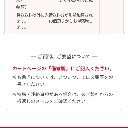
金額】
発送送料以外に入荷送料分が別途加算され
ます。 10個辺りからお得感増し
Aバナー(60x180)
自由入力(180x60以内)
ます。
Aバナーは三角の形状を利用することでA面B面2
お好みのサイズで縦幕・横幕の作成が可能です。
種のデザインを楽しむことができます。前からも
長辺が180cm以内、短辺が60cm以内であれば自
後ろからもアピールができる両面対応のバナーで
由なサイズを指定下さい！
ご質問、ご要望について
す。
あんな場所こんな場所お好みのサイズでお好みの
カートページの「備考欄」にご記入ください。
A面B面のデザイン変化を楽しんでお客様にアピ
幕の製作をお楽しみください
お急ぎについては、いついつまでに必要等をお
ールするもよし、両面同じデザインでアピールす
（※cm単位での指定でおねがいいたします。）
書きください。
るもよしです！
特殊・連絡事項がある場合は、必ず弊社からの
折返しのメールをご確認ください。
レギュラーのれん
(180x50)