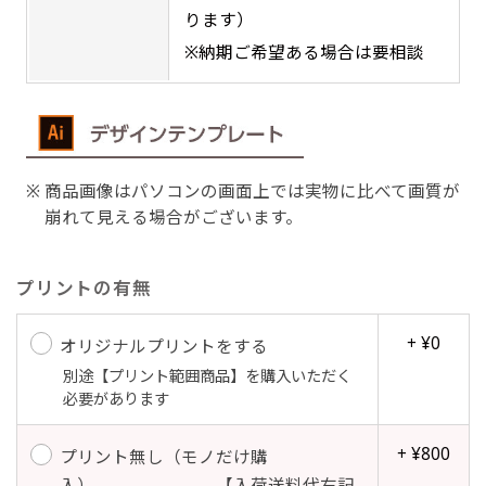
ります）
吊り下げ旗(30x42)
吊り下げ旗(42x30)
※納期ご希望ある場合は要相談
掛け軸のように吊り下げ式にします。上部に棒袋
掛け軸のように吊り下げ式にします。上部に棒袋
作成しパイプを入れてその間に紐を通します。壁
作成しパイプを入れてその間に紐を通します。壁
際の装飾などにとてもお役立ち！
際の装飾などにとてもお役立ち！
商品画像はパソコンの画面上では実物に比べて画質が
崩れて見える場合がございます。
プリントの有無
布A1ポスター(60x84)
布A1ポスター(84x60)
+ ¥0
オリジナルプリントをする
別途【プリント範囲商品】を購入いただく
のぼりだけでなく、ポスターも作れます。
のぼりだけでなく、ポスターも作れます。
必要があります
のぼり旗と同じデザインで飾れば宣伝効果UP!
のぼり旗と同じデザインで飾れば宣伝効果UP!
+ ¥800
プリント無し（モノだけ購
入） 【入荷送料代右記