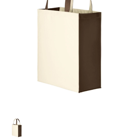
お客様自身でオリジナルのサイズで製作する
立ちます。
立ちます。
デザインをするとどの方向でデザインをする
名入れについて
場合につきましてはご希望の仕上がりサイズ
のぼり旗製作で一番良く使用される生地で
カーブ形状の特殊なのぼり旗にも適合する加
カーブ形状の特殊なのぼり旗にも適合する加
に対して四辺（すべての辺をプラス10ｍｍ）
と良いかひらめくかもしれません。デザイン
す。生地の厚みが薄く、裏側にインクが浸透
当社の既製のぼり旗に対してお客様の任意の
工方法となります。
工方法となります。
側辺補強縫製
3本（4分割）
したサイズで製作ください。（重要な情報な
の方向性につきましてはお客様の好みもあり
しやすい生地です。
テキストや企業情報・お店情報などを埋め込
［ +38円 ］
［ +99円 ］
どについては仕上がりサイズから四辺内側に
ますので、見られる方（お客様）ができる限
20ｍｍ程度内側の範囲内でデザイン校正して
むことができます。ご購入時にご希望の店舗
ハトメ加工
ハトメ加工
り反転したデザインをみるよりも正像でみら
ください）
名などをご記載ください。専任のデザイナー
ハトメ（鳩目）とは、革や布などに開けた穴
ハトメ（鳩目）とは、革や布などに開けた穴
れるデザインを提供したいかと思いますので
4本（5分割）
がバッチリデザインします。書体などのご指
を補強するために取り付けるリングです。壁
を補強するために取り付けるリングです。壁
その辺を参考にするとよいかもしれません。
［ +132円 ］
当社の既製デザインを利用してのぼり旗を
定がなければ、のぼりのイメージに最適のフ
L字補強縫製
側にロープなどで固定して、突風で倒れること
側にロープなどで固定して、突風で倒れること
製作したい場合
［ +38円 ］
ォントを使用します。基本的にのぼりの下部
も風向きによってずっと裏向きになってしまう
も風向きによってずっと裏向きになってしまう
のぼり旗の改造プランとなりますので改造の
にショップ名、社名、電話番号が入ります。
チチのついてない長辺・
いこともありません。
いこともありません。
【注意点】
程度によってデザイン加工費用が発生いたし
データをお送りいただけましたらロゴの印刷
短辺を補強縫製します
スリット（切り込み）は均等割りを意識して
ます。
も出来ます。
レギュラー(60x180)
レギュラー(180x60)
カットラインを入れます。
トロピカル（納期+1営業日）
詳細は
ください。
お問い合わせ
お客様が納得するまで何度でもデザインの修
三辺補強
デザインや絵柄をスリット加工時にカットす
［ +299円 ］
［ +48円 ］
正をしますので、初めての方でもお気軽にご
よく見かける一般的なのぼり旗のサイズです。
よく見かける一般的なのぼり旗のサイズです。
る場合があります。
ほとんどのポールや注水台に使用できます。
ほとんどのポールや注水台に使用できます。
ワンランク厚手のトロピカル（生地の厚みが
相談ください。
リピート
チチのついてない長辺・
上チチ
上下チチ
左右チチ