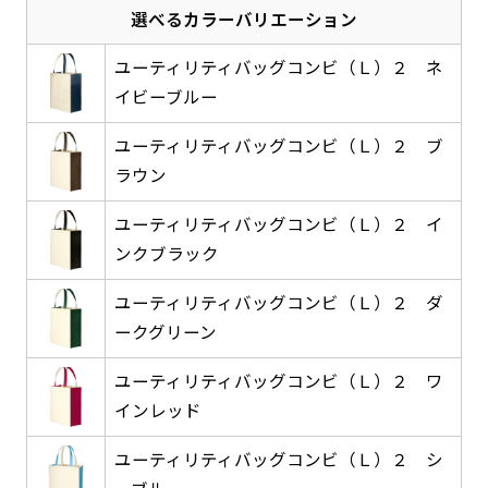
選べるカラーバリエーション
感じる場合や、立てる本数を増やしたい場合はこ
感じる場合や、立てる本数を増やしたい場合はこ
1本（2分割）の場合だと
文字のみの名入れが可能です。
弊社よりJPG画像をお送りします。ご確認のお
ちらです。
ちらです。
文字の間にスリットが入ります
返事を頂いたあとに製作開始いたします。
ユーティリティバッグコンビ（Ｌ）２ ネ
幅が15cm 狭くなっておりスリムな印象を受けま
幅が15cm 狭くなっておりスリムな印象を受けま
上下棒袋縫い
イビーブルー
その他
名入れ（要画像確認）［+1,298円］
右棒袋縫い
上棒袋縫い
上下棒袋縫い
（上のみ）
す。
す。
（上と右）
（上のみ）
（上と下）
デザイン依頼［ +3,998円 ］
弊社よりJPG画像をお送りします。ご確認のお
ユーティリティバッグコンビ（Ｌ）２ ブ
※備考欄に要望をお書きください
ラウン
返事を頂いたあとに製作開始いたします。
ご購入時の案内にそって、デザイン画のファ
イルまたは、文章でお知らせください。
ユーティリティバッグコンビ（Ｌ）２ イ
ロゴ有り名入れ［ +1,498円］
Aバナー用チチ
タペストリー
ンクブラック
その他
加工
（上2下2）
文字だけのぼり［ +1,298円 ］
コンパクト(45x150)
コンパクト(150x45)
ご購入時の案内にそって、デザイン画のファ
※パイプ紐付き
※備考欄に要望をお書きください
ユーティリティバッグコンビ（Ｌ）２ ダ
イルまたは、文章でお知らせください。
ご購入時の案内に沿って、文字をご指定くだ
ークグリーン
あまり一般的でないサイズですが最近、注文が増
あまり一般的でないサイズですが最近、注文が増
さい。
えてきました。
えてきました。
ユーティリティバッグコンビ（Ｌ）２ ワ
ロゴ有り名入れ（要画像確認）［ +1,798
コンビニさんなどで多いです。 お店の外観の邪魔
コンビニさんなどで多いです。 お店の外観の邪魔
インレッド
円］
になりづらく、狭い範囲で沢山飾れます。
になりづらく、狭い範囲で沢山飾れます。
文字だけのぼり（要画像確認）［ +1,598円
］
ユーティリティバッグコンビ（Ｌ）２ シ
弊社よりJPG画像をお送りします。ご確認のお