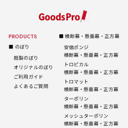
自由入力(60x180以内)
レギュラーのれんは横幕の上部にチチを5か所つ
お好みのサイズで縦幕・横幕の作成が可能です。
けて疑似的にのれんのような幕をつくります。お
長辺が180cm以内、短辺が60cm以内であれば自
店の入口付近の装飾に是非！
由なサイズを指定下さい！
PRODUCTS
■ 横断幕・懸垂幕・正方幕
あんな場所こんな場所お好みのサイズでお好みの
■ のぼり
安価ポンジ
幕の製作をお楽しみください
横断幕・懸垂幕・正方幕
既製のぼり
（※cm単位での指定でおねがいいたします。）
トロピカル
レギュラースリムのれん
オリジナルのぼり
(180x30)
横断幕・懸垂幕・正方幕
ご利用ガイド
トロマット
レギュラーのれんスリムは横幕の上部にチチを5
よくあるご質問
横断幕・懸垂幕・正方幕
か所つけて疑似的にのれんのような幕をつくりま
ターポリン
す。
横断幕・懸垂幕・正方幕
レギュラーのれんとの違いは縦のサイズが異なり
メッシュターポリン
ます。（レギュラーのれん縦50cm／レギュラー
横断幕・懸垂幕・正方幕
スリムのれん縦30cm）お店の入口付近の装飾に