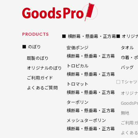
にくいのがポイントです。ハ
にくいのがポイントです。ハ
ーフ用のポールが必要です。
ーフ用のポールが必要です。
PRODUCTS
■ 横断幕・懸垂幕・正方幕
■ オリジ
■ のぼり
安価ポンジ
タオル
横断幕・懸垂幕・正方幕
巾着・
既製のぼり
トロピカル
バッグ
オリジナルのぼり
横断幕・懸垂幕・正方幕
布A1ポスター(84x60)
ご利用ガイド
□ Tシャ
布A1ポスター(60x84)
トロマット
よくあるご質問
横断幕・懸垂幕・正方幕
オリジ
のぼりだけでなく、ポスター
のぼりだけでなく、ポスター
ターポリン
Goods
も作れます。
も作れます。
横断幕・懸垂幕・正方幕
無地
のぼり旗と同じデザインで飾
のぼり旗と同じデザインで飾
1
メッシュターポリン
れば宣伝効果UP!
れば宣伝効果UP!
ご利用
横断幕・懸垂幕・正方幕
よくあ