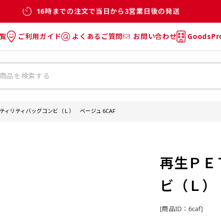
16時までの注文で当日から3営業日後の発送
覧
ご利用ガイド
よくあるご質問
お問い合わせ
GoodsP
のぼり
のぼりのご利用ガイド
のぼりのよくあるご質問
タオル
Tシャツのご利用ガイド
Tシャツのよくあるご質問
チ・巾着
垂幕
ティリティバッグコンビ（Ｌ） ベージュ 6CAF
リー
バッグ
再生ＰＥ
ビ（Ｌ） 
[商品ID：6caf]