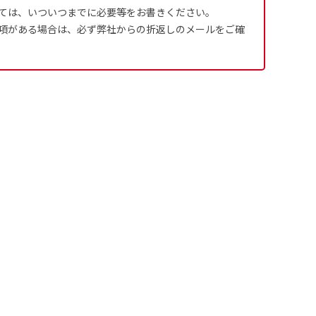
ては、いついつまでに必要等をお書きください。
項がある場合は、必ず弊社からの折返しのメールをご確
ます。
るために折り返し縫いをす
は、革や布などに開
は、革や布などに開
式のデータとさ
ために取り付けるリ
ために取り付けるリ
す。当グッズプロで販売と
す）が縫いつけてあるのが
り旗の１辺～４辺は折り返
ープなどで固定し
ープなどで固定し
合や・最終的なカットをする際の
合や・最終的なカットをする際の
用して自分だけののぼり旗
成いただく必要
ことも風向きによっ
ことも風向きによっ
5ｍｍ程度は起きる可能性があり
5ｍｍ程度は起きる可能性があり
イズにつきまし
どを挿入するなどの相談も
。
なってしまういこと
なってしまういこと
よりダウンロー
奨されています。
かひらめくかもしれませ
り溶けるに近くな
きる限り反転したデザイン
4本（5分割）
ズに対して四辺
す。
かもしれません。
［ +132円 ］
は仕上がりサイ
業日）
ます。
生地の厚みが約
チ無し
ギリでも対応できる
左右チチ
耐久性が上が
と左右）
たします。