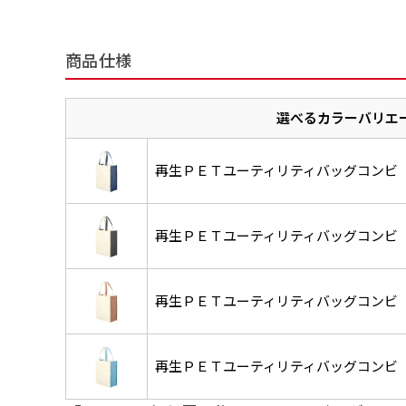
チチについて
のぼり旗のチチについて
補強縫製って何？
商品仕様
既製デザイン
デザイン方向
お客様からのデ
スリッ
一般的にはチチの位置はのぼり
一般的にはチチの位置はのぼり
補強縫製とはヒートカッター（
既製品のサイズについては以下
既製品のサイズについては以下
デザイン変更なしでのご注文と
のぼり旗のデザインをする際に
入稿いただくデー
して上辺３か所左辺５か所にな
して上辺３か所左辺５か所にな
ることで風の影響を受けやすい
お客様オリジナルサイズで製作
お客様オリジナルサイズで製作
選べるカラーバリエ
せていただいてお
既製デザインとは当社グッズプ
のぼり旗のデザインとしては基
す。のぼり旗をポールに通す際
す。のぼり旗をポールに通す際
各辺のおおむね3～5ｍｍ程度
ただし、布の性質上、必ず印刷
ただし、布の性質上、必ず印刷
して取り扱っているあらゆるの
一般的です。ただ、お客様の飾
jpgデータ等の
防炎加工（納期+
辺２か所に対してチチが左右ど
辺２か所に対してチチが左右ど
し加工されますのでその部分の
都合など）のでサイズの指定に
都合など）のでサイズの指定に
再生ＰＥＴユーティリティバッグコンビ
があります。（概
をつくりたい！などのデザイン
もしかしたら左側と上について
ます。
ます。
ものぼり旗自体をポールにくく
ものぼり旗自体をポールにくく
棒袋縫いの場合、補強が無償で
てはデザインテン
のぼり旗の防炎加
お請けしております。
風向きを考えながらチチの向き
ることは可能です。
ることは可能です。
ドしてご利用くだ
防炎加工によって
ん。デザインの方向性につきま
1本（2分割）
再生ＰＥＴユーティリティバッグコンビ
お客様自身でオリ
るイメージ）一般
をみるよりも正像でみられるデ
［ +33円 ］
（すべての辺をプ
名入れについて
ズから四辺内側に
ポ
【注意点
再生ＰＥＴユーティリティバッグコンビ
当社の既製のぼり旗に対してお
お急ぎ［ +330
とができます。ご購入時にご希
一般的なのぼり旗
上チチ
上下チチ
当社の既製デザ
お急ぎは翌営業日
リデザインします。書体などの
上左チチ
上右チチ
（上のみ）
（上と下
みが約0.14ｍｍ
再生ＰＥＴユーティリティバッグコンビ
（上と左）
（上と右
場合もあります。
します。基本的にのぼりの下部
のぼり旗の改造プラ
す。
例
だけましたらロゴの印刷も出来