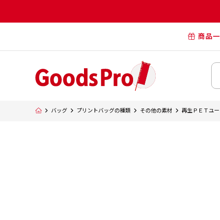
商品一
オリジナル
オリジナル
オリジナルポー
横断幕・懸
バッグ
プリントバッグの種類
その他の素材
再生ＰＥＴユー
タペスト
オリジナル