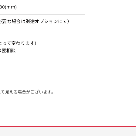
をお送りします。ご確認のお返事を頂いたあとに製作開始いたしま
80(mm)
幅は標準サイズですが高さが
飾る場所に対して、標準サイ
あまり
幅は標準サイズですが高さが
飾る場所に対して、標準サイ
あまり
298円］
0cm 低いです。
ズでは大きすぎると感じる場
すが最
0cm 低いです。
ズでは大きすぎると感じる場
すが最
必要な場合は別途オプションにて）
ます。ご確認のお返事を頂いたあとに製作開始いたします。
近距離の歩行者や、特に女性
合や、立てる本数を増やした
した。
近距離の歩行者や、特に女性
合や、立てる本数を増やした
した。
,998円 ］
の目線を意識したい場合はこ
い場合はこちらです。
コンビ
の目線を意識したい場合はこ
い場合はこちらです。
コンビ
って、デザイン画のファイルまたは、文章でお知らせください。
よって変わります）
ちらがお勧めです。
幅が15cm 狭くなっておりス
す。 
ちらがお勧めです。
幅が15cm 狭くなっておりス
す。 
円］
は要相談
リムな印象を受けます。
づらく
リムな印象を受けます。
づらく
イン画のファイルまたは、文章でお知らせください。
ます。
ます。
1,298円 ］
って、文字をご指定ください。
［ +1,798円］
れて見える場合がございます。
ます。ご確認のお返事を頂いたあとに製作開始いたします。
画像確認）［ +1,598円 ］
ミニ(30x10)
ジャンボ(270x90)
吊
ミニ(10x30)
ジャンボ(90x270)
吊
をお送りします。ご確認のお返事を頂いたあとに製作開始いたしま
8円 ］
遠くからでも視認しやすいジ
台座タイプ・吸盤タイプ・ク
台座タイプ・吸盤タイプ・ク
掛け軸
遠くからでも視認しやすいジ
掛け軸
ただけます。
ャンボサイズです。
リップタイプがございます。
リップタイプがございます。
します
ャンボサイズです。
します