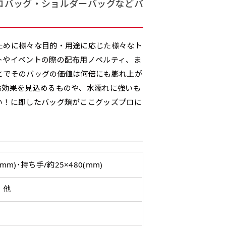
ください。
コバッグ・ショルダーバッグなどバ
番良く使用される生地です。
ポンジをやや厚くした生地です。
L字補強縫製
三辺補強
デザインの修正をしますので、初めての方でもお気軽にご相談
、裏側にインクが浸透しやす
ると約2倍の厚みがあります。タ
［ +38円 ］
［ +48円 ］
［ 
バナーなどの製作によく利用しま
2本（3分割）の場合だと
1本（2分割）の
つ
ハトメ上3つ
ハトメ上4つ
ハトメ上下4つ
上
チのついてない長辺・短
チチのついてない長辺・上
のぼり旗
る場合はお断りする場合があります。
上左チチと
上右チチと
ために様々な目的・用途に応じた様々なト
ハトメ四隅
左
）
（+1営業日）
（+1営業日）
（+1営業日）
（
文字の上からカットされます
文字の間にスリット
ハトメ右下
ハトメ左下
（
を補強縫製します
下短辺を補強縫製します
強縫製し
る場合もキャンセル不可となります。
ページの備考欄に「以前つくった、◯◯のぼり」の様に曖昧でも
トやイベントの際の配布用ノベルティ、ま
とでそのバッグの価値は何倍にも膨れ上が
冷効果を見込めるものや、水濡れに強いも
認）［ +298円 ］
い！に即したバッグ類がここグッズプロに
をお送りします。ご確認のお返事を頂いたあとに製作開始いたしま
タペストリー
い
上下棒袋縫い
その他
Aバ
）
（上と下）
加工
（上
望をお書きください
※パイプ紐付き
※備考欄に要望をお書きく
）
(mm)･持ち手/約25×480(mm)
入稿してください。［ 対応ファイル：AI／PSDファイル ］
 他
ショート(150x60)
スリム(180x45)
コ
）（要画像確認）［ +298円 ］
ショート(60x150)
スリム(45x180)
コ