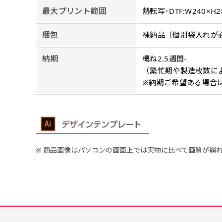
弊社よりJPG画像
最大プリント範囲
熱転写･DTF:W240×H2
よく見かける一般的なのぼり
よく見かける一般的なのぼり
名入れ（要画像確認）［+1,
旗のサイズです。
3
旗のサイズです。
3
梱包
裸納品（個別袋入れが
弊社よりJPG画像をお送りし
ほとんどのポールや注水台に
ほとんどのポールや注水台に
デザイン依頼［ +3
使用できます。
使用できます。
納期
概ね2.5週間-
ご購入時の案内にそ
（繁忙期や製造枚数に
ロゴ有り名入れ［ +1,498
※納期ご希望ある場合
ご購入時の案内にそって、デザ
文字だけのぼり［ +
ご購入時の案内に沿
ロゴ有り名入れ（要画像確認）
商品画像はパソコンの画面上では実物に比べて画質が崩
弊社よりJPG画像をお送りし
文字だけのぼり（要
ハーフ(90x30)
ハーフ(30x90)
弊社よりJPG画像
デザインアレンジ［ +2,49
店内用です。お客さんの歩行
店内用です。お客さんの歩行
デザインの色や文字等が変更い
や陳列した商品の邪魔になり
や陳列した商品の邪魔になり