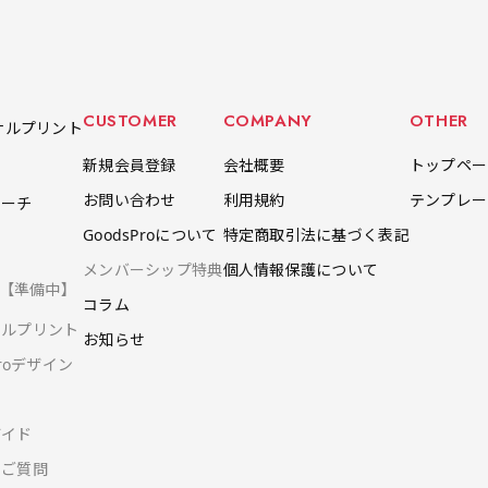
駐車場などのスペースに余裕
レジカウンターや商品棚にぴ
レジカウンターや商品棚にぴ
イプを
駐車場などのスペースに余裕
イプを
がある場所で大々的に宣伝で
ったりです。かわいいい＆お
ったりです。かわいいい＆お
します
がある場所で大々的に宣伝で
します
きます。
しゃれなのぼりです。台はセ
しゃれなのぼりです。台はセ
てもお
きます。
てもお
4mまたは5mのポールが必要
ットでついてます。
ットでついてます。
4mまたは5mのポールが必要
CUSTOMER
COMPANY
OTHER
です。
です。
ナルプリント
新規会員登録
会社概要
トップペー
お問い合わせ
利用規約
テンプレー
ポーチ
GoodsProについて
特定商取引法に基づく表記
自由入力(180x60以内)
レギュラーのれん
レギ
メンバーシップ特典
個人情報保護について
ツ【準備中】
(180x50)
Aバナー(60x180)
自由入力(60x180以内)
コラム
ナルプリント
お知らせ
Aバナーは三角の形状を利用
お好みのサイズで縦幕・横幕
レギュラーのれんは横幕の上
レギュ
お好みのサイズで縦幕・横幕
Proデザイン
することでA面B面2種のデザ
の作成が可能です。長辺が
部にチチを5か所つけて疑似
幕の上
の作成が可能です。長辺が
インを楽しむことができま
180cm以内、短辺が60cm以
的にのれんのような幕をつく
て疑似
80cm以内、短辺が60cm以
す。前からも後ろからもアピ
内であれば自由なサイズを指
ります。お店の入口付近の装
をつく
内であれば自由なサイズを指
ガイド
ールができる両面対応のバナ
定下さい！
飾に是非！
レギュ
定下さい！
るご質問