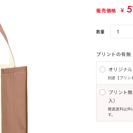
5
¥
販売価格
数量
プリントの有無
オリジナル
別途【プリン
プリント無
入） 
発送送料以外
す。 10