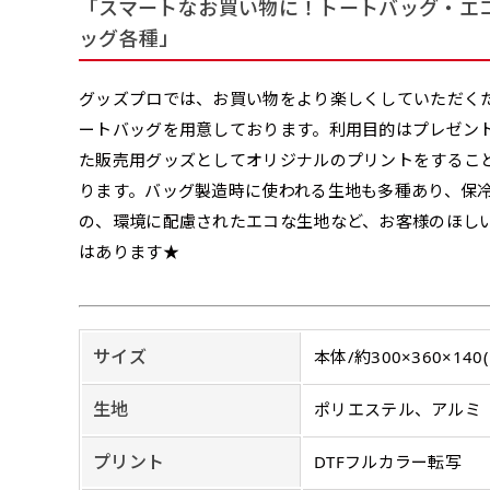
詳細は
お問い合わせ
「スマートなお買い物に！トートバッグ・エ
のぼり旗製作で一
側辺補強縫製
お客様が納得するまで何度でも
ッグ各種」
生地の厚みが薄く
［ +38円 ］
ください。
い生地です。
リピート
ハトメ四隅
ハトメ上2
チ
あまりに大きな変更が何度もあ
グッズプロでは、お買い物をより楽しくしていただく
上下左右
チチ無し
（+1営業日）
（+1営業日
（四辺にチチ）
辺
印刷工程に入った場合はいかな
ショッピングカート
ートバッグを用意しております。利用目的はプレゼン
た販売用グッズとしてオリジナルのプリントをするこ
ります。バッグ製造時に使われる生地も多種あり、保
リピート（要画像確
の、環境に配慮されたエコな生地など、お客様のほし
はあります★
上下棒袋縫い
その他
弊社よりJPG画像
右棒袋縫い
上棒袋縫
（上のみ）
（上と右）
（上のみ
※備考欄に要
入稿（AI／PSD
サイズ
本体/約300×360×140
購入時の案内に沿って
名入れ［+999円］
生地
ポリエステル、アルミ
文字のみの名入れが可能です。
レギュラー(180x60)
プリント
DTFフルカラー転写
入稿（AI／PSD
レギュラー(60x180)