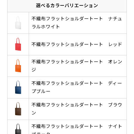
選べるカラーバリエーション
感じる場合や、立てる本数を増やしたい場合はこ
感じる場合や、立てる本数を増やしたい場合はこ
1本（2分割）の場合だと
文字のみの名入れが可能です。
弊社よりJPG画像をお送りします。ご確認のお
ちらです。
ちらです。
文字の間にスリットが入ります
返事を頂いたあとに製作開始いたします。
不織布フラットショルダートート ナチュ
幅が15cm 狭くなっておりスリムな印象を受けま
幅が15cm 狭くなっておりスリムな印象を受けま
上下棒袋縫い
ラルホワイト
その他
名入れ（要画像確認）［+1,298円］
右棒袋縫い
上棒袋縫い
上下棒袋縫い
（上のみ）
す。
す。
（上と右）
（上のみ）
（上と下）
デザイン依頼［ +3,998円 ］
弊社よりJPG画像をお送りします。ご確認のお
※備考欄に要望をお書きください
不織布フラットショルダートート レッド
返事を頂いたあとに製作開始いたします。
ご購入時の案内にそって、デザイン画のファ
イルまたは、文章でお知らせください。
不織布フラットショルダートート オレン
ロゴ有り名入れ［ +1,498円］
Aバナー用チチ
タペストリー
ジ
その他
加工
（上2下2）
文字だけのぼり［ +1,298円 ］
コンパクト(45x150)
コンパクト(150x45)
ご購入時の案内にそって、デザイン画のファ
※パイプ紐付き
※備考欄に要望をお書きください
不織布フラットショルダートート ディー
イルまたは、文章でお知らせください。
ご購入時の案内に沿って、文字をご指定くだ
プブルー
あまり一般的でないサイズですが最近、注文が増
あまり一般的でないサイズですが最近、注文が増
さい。
えてきました。
えてきました。
不織布フラットショルダートート ブラウ
ロゴ有り名入れ（要画像確認）［ +1,798
コンビニさんなどで多いです。 お店の外観の邪魔
コンビニさんなどで多いです。 お店の外観の邪魔
ン
円］
になりづらく、狭い範囲で沢山飾れます。
になりづらく、狭い範囲で沢山飾れます。
文字だけのぼり（要画像確認）［ +1,598円
］
不織布フラットショルダートート ナイト
弊社よりJPG画像をお送りします。ご確認のお