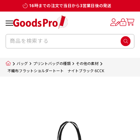
16時までの注文で当日から3営業日後の発送
お客様からのデータ入稿でのぼり旗を製作
既製デザイン
デザイン方向
チチについて
のぼり旗のチチについて
補強縫製って何？
スリット（切り込み）加工とは？
生地の種類
サイズ一覧
サイズ一覧
する場合
デザイン変更なしでのご注文となります。
のぼり旗のデザインをする際に、考えると良
既製品のサイズについては以下のサイズ表の通
既製品のサイズについては以下のサイズ表の通
一般的にはチチの位置はのぼり旗に対して上
一般的にはチチの位置はのぼり旗に対して上
補強縫製とはヒートカッター（熱で焼き切る
スリット（切り込み）を入れることで横幕が
入稿いただくデータは基本的にイラストレー
既製デザインとは当社グッズプロがオリジナ
いのがデザイン方向です。
り様々なサイズに対応しております。
り様々なサイズに対応しております。
辺３か所左辺５か所になります。のぼり旗を
辺３か所左辺５か所になります。のぼり旗を
カッター）を使用して、のぼり旗自体の強度
分割されているようにみせます。
ター形式のデータまたはフォトショップ形式
ルで製品デザインをしたデザインそのものを
のぼり旗のデザインとしては基本的に左側と
お客様オリジナルサイズで製作をしたい場合
お客様オリジナルサイズで製作をしたい場合
ポールに通す際には上辺２か所に対してチチ
ポールに通す際には上辺２か所に対してチチ
をあげるために折り返し縫いをすることで風
疑似的にのれんのように見せるための加工手
バッグ
プリントバッグの種類
その他の素材
のデータとさせていただいております。
指します。当グッズプロで販売として取り扱っ
上側にポールを通すミミ（業界用語でチチと
につきましてはお気軽にご相談ください。
につきましてはお気軽にご相談ください。
が左右どちらでものぼり旗自体をポールにく
が左右どちらでものぼり旗自体をポールにく
の影響を受けやすい四辺の強度を増す加工で
法です。
不織布フラットショルダートート ナイトブラック 6CCK
jpgデータ等の画像データを貼り付ける際には
ているあらゆるのぼり旗のデザインがそれに
呼びます）が縫いつけてあるのが一般的です。
くりつけることは可能です。
くりつけることは可能です。
す。
ただし、布の性質上、必ず印刷サイズのズレな
ただし、布の性質上、必ず印刷サイズのズレな
注意が必要です。画像解像度を考慮して作成
該当いたします。既製のデザインを応用して自
ただ、お客様の飾り付けたい場所の風向きを
各辺のおおむね3～5ｍｍ程度を折り返し、縫
どは発生します（熱処理する際に生地が伸び縮
どは発生します（熱処理する際に生地が伸び縮
いただく必要があります。（概ね原寸サイズ
1本（2分割）
みする都合や・最終的なカットをする際の都合
みする都合や・最終的なカットをする際の都合
で解像度200dp以上必要です）当社の取り扱
分だけののぼり旗をつくりたい！などのデザ
少し考えると
い糸を走らせて補強します。加工をすることで
棒袋縫い加工
棒袋縫い加工
内容
個数
単価
金額
［ +33円 ］
など）のでサイズの指定につきましてはｍｍ単
など）のでサイズの指定につきましてはｍｍ単
いの規格サイズにつきましてはデザインテン
イン改造や既製デザインに自分たちの団体の
もしかしたら左側と上についているよりも右
のぼり旗の１辺～４辺は折り返し加工されま
ポンジ（一般）
生地のふちを大きく棒袋状に縫いこみポール
生地のふちを大きく棒袋状に縫いこみポール
位は不可となります。最終的なサイズも多少の
位は不可となります。最終的なサイズも多少の
プレートの用意がありますので、ご購入後マ
¥0
名前入れや会社のロゴなどを挿入するなどの
側と上についていた方が良いと思うかもしれ
すのでその部分のホツレや裂けてしまうこと
合計金額
（税込）
ズレ5ｍｍ程度は起きる可能性があります。
ズレ5ｍｍ程度は起きる可能性があります。
一般的なのぼり旗の生地はポンジといわれる
イページの「購入履歴」よりダウンロードし
を通す筒をつくります。ポール自体を包み込
を通す筒をつくります。ポール自体を包み込
相談もお請けしております。
ません。
を防止する効果があります。
てご利用くださいませ。
2本（3分割）
厚みが約0.14ｍｍのとても薄い生地を使用し
むため、耐久性があがり、デザインがより目
むため、耐久性があがり、デザインがより目
カートに入れる
風向きを考えながらチチの向きを決めてから
［ +66円 ］
ます。
棒袋縫いの場合、補強が無償で付いてきます。