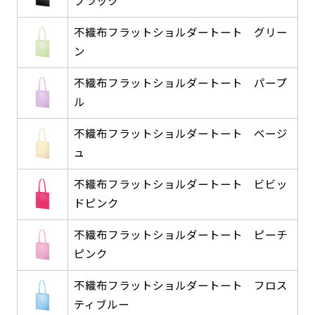
ブラック
返事を頂いたあとに製作開始いたします。
弊社よりJPG画像をお送りします。ご確認のお
返事を頂いたあとに製作開始いたします。
不織布フラットショルダートート グリー
ン
デザインアレンジ［ +2,498円 ］
ハーフ(30x90)
ハーフ(90x30)
デザインの色や文字等が変更いただけます。
不織布フラットショルダートート パープ
ル
店内用です。お客さんの歩行や陳列した商品の邪
店内用です。お客さんの歩行や陳列した商品の邪
魔になりにくいのがポイントです。ハーフ用のポ
魔になりにくいのがポイントです。ハーフ用のポ
不織布フラットショルダートート ベージ
ールが必要です。
ールが必要です。
ュ
不織布フラットショルダートート ビビッ
ドピンク
不織布フラットショルダートート ピーチ
ピンク
ミニ(10x30)
ミニ(30x10)
不織布フラットショルダートート フロス
台座タイプ・吸盤タイプ・クリップタイプがござ
台座タイプ・吸盤タイプ・クリップタイプがござ
ティブルー
います。レジカウンターや商品棚にぴったりで
います。レジカウンターや商品棚にぴったりで