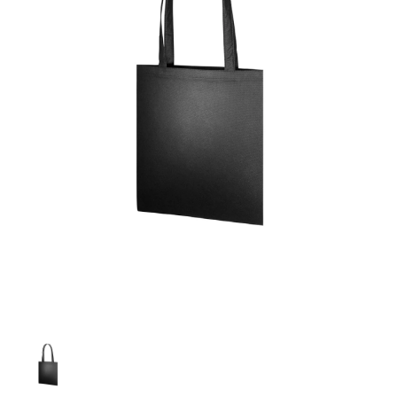
お客様自身でオリジナルのサイズで製作する
立ちます。
立ちます。
デザインをするとどの方向でデザインをする
名入れについて
場合につきましてはご希望の仕上がりサイズ
のぼり旗製作で一番良く使用される生地で
カーブ形状の特殊なのぼり旗にも適合する加
カーブ形状の特殊なのぼり旗にも適合する加
に対して四辺（すべての辺をプラス10ｍｍ）
と良いかひらめくかもしれません。デザイン
す。生地の厚みが薄く、裏側にインクが浸透
当社の既製のぼり旗に対してお客様の任意の
工方法となります。
工方法となります。
側辺補強縫製
3本（4分割）
したサイズで製作ください。（重要な情報な
の方向性につきましてはお客様の好みもあり
しやすい生地です。
テキストや企業情報・お店情報などを埋め込
［ +38円 ］
［ +99円 ］
どについては仕上がりサイズから四辺内側に
ますので、見られる方（お客様）ができる限
20ｍｍ程度内側の範囲内でデザイン校正して
むことができます。ご購入時にご希望の店舗
ハトメ加工
ハトメ加工
り反転したデザインをみるよりも正像でみら
ください）
名などをご記載ください。専任のデザイナー
ハトメ（鳩目）とは、革や布などに開けた穴
ハトメ（鳩目）とは、革や布などに開けた穴
れるデザインを提供したいかと思いますので
4本（5分割）
がバッチリデザインします。書体などのご指
を補強するために取り付けるリングです。壁
を補強するために取り付けるリングです。壁
その辺を参考にするとよいかもしれません。
［ +132円 ］
当社の既製デザインを利用してのぼり旗を
定がなければ、のぼりのイメージに最適のフ
L字補強縫製
側にロープなどで固定して、突風で倒れること
側にロープなどで固定して、突風で倒れること
製作したい場合
［ +38円 ］
ォントを使用します。基本的にのぼりの下部
も風向きによってずっと裏向きになってしまう
も風向きによってずっと裏向きになってしまう
のぼり旗の改造プランとなりますので改造の
にショップ名、社名、電話番号が入ります。
チチのついてない長辺・
いこともありません。
いこともありません。
【注意点】
程度によってデザイン加工費用が発生いたし
データをお送りいただけましたらロゴの印刷
短辺を補強縫製します
スリット（切り込み）は均等割りを意識して
ます。
も出来ます。
レギュラー(60x180)
レギュラー(180x60)
カットラインを入れます。
トロピカル（納期+1営業日）
詳細は
ください。
お問い合わせ
お客様が納得するまで何度でもデザインの修
三辺補強
デザインや絵柄をスリット加工時にカットす
［ +299円 ］
［ +48円 ］
正をしますので、初めての方でもお気軽にご
よく見かける一般的なのぼり旗のサイズです。
よく見かける一般的なのぼり旗のサイズです。
る場合があります。
ほとんどのポールや注水台に使用できます。
ほとんどのポールや注水台に使用できます。
ワンランク厚手のトロピカル（生地の厚みが
相談ください。
リピート
チチのついてない長辺・
上チチ
上下チチ
左右チチ