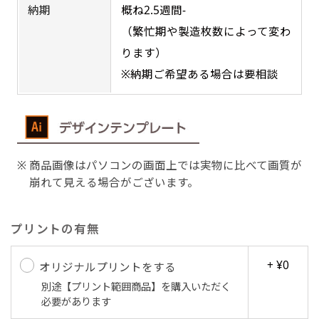
納期
概ね2.5週間-
（繁忙期や製造枚数によって変わ
ります）
Aバナー(60x180)
自由入力(180x60以内)
※納期ご希望ある場合は要相談
Aバナーは三角の形状を利用することでA面B面2
お好みのサイズで縦幕・横幕の作成が可能です。
種のデザインを楽しむことができます。前からも
長辺が180cm以内、短辺が60cm以内であれば自
後ろからもアピールができる両面対応のバナーで
由なサイズを指定下さい！
す。
あんな場所こんな場所お好みのサイズでお好みの
商品画像はパソコンの画面上では実物に比べて画質が
A面B面のデザイン変化を楽しんでお客様にアピ
幕の製作をお楽しみください
崩れて見える場合がございます。
ールするもよし、両面同じデザインでアピールす
（※cm単位での指定でおねがいいたします。）
るもよしです！
プリントの有無
+ ¥0
オリジナルプリントをする
別途【プリント範囲商品】を購入いただく
レギュラーのれん
必要があります
(180x50)