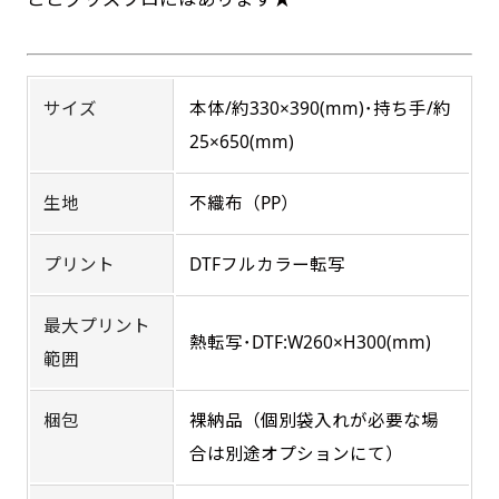
お急ぎは翌営業日発送（基本12時締め切り)枚数
によって対応できない場合、ギリギリでも対応
吊り下げ旗(30x42)
吊り下げ旗(42x30)
できる場合もあります。防炎加工、トロピカル
掛け軸のように吊り下げ式にします。上部に棒袋
掛け軸のように吊り下げ式にします。上部に棒袋
サイズ
本体/約330×390(mm)･持ち手/約
生地は対応不可です。
作成しパイプを入れてその間に紐を通します。壁
作成しパイプを入れてその間に紐を通します。壁
25×650(mm)
際の装飾などにとてもお役立ち！
際の装飾などにとてもお役立ち！
生地
不織布（PP）
プリント
DTFフルカラー転写
最大プリント
布A1ポスター(60x84)
布A1ポスター(84x60)
熱転写･DTF:W260×H300(mm)
範囲
のぼりだけでなく、ポスターも作れます。
のぼりだけでなく、ポスターも作れます。
梱包
裸納品（個別袋入れが必要な場
のぼり旗と同じデザインで飾れば宣伝効果UP!
のぼり旗と同じデザインで飾れば宣伝効果UP!
合は別途オプションにて）