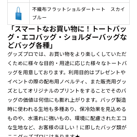
す。かわいいい＆おしゃれなのぼりです。台はセ
す。かわいいい＆おしゃれなのぼりです。台はセ
不織布フラットショルダートート スカイ
ットでついてます。
ットでついてます。
ブルー
「スマートなお買い物に！トートバッ
グ・エコバッグ・ショルダーバッグな
防炎加工（納期+1営業日）［ +540円 ］
どバッグ各種」
グッズプロでは、お買い物をより楽しくしていただ
のぼり旗の防炎加工は、消防法で定められてい
ジャンボ(90x270)
ジャンボ(270x90)
くために様々な目的・用途に応じた様々なトートバ
る場所でのぼり旗を使用する際に推奨されてい
ッグを用意しております。利用目的はプレゼントや
ます。防炎加工によってのぼり旗が炎に触れても
遠くからでも視認しやすいジャンボサイズです。
遠くからでも視認しやすいジャンボサイズです。
イベントの際の配布用ノベルティ、また販売用グッ
燃えにくくなります。（燃えるというより溶け
駐車場などのスペースに余裕がある場所で大々的
駐車場などのスペースに余裕がある場所で大々的
ズとしてオリジナルのプリントをすることでそのバ
るに近くなるイメージ）一般的な方法は、旗の
に宣伝できます。
に宣伝できます。
ッグの価値は何倍にも膨れ上がります。バッグ製造
素材に特殊な化学薬品を使用して延焼を抑えま
4mまたは5mのポールが必要です。
4mまたは5mのポールが必要です。
時に使われる生地も多種あり、保冷効果を見込める
す。
ものや、水濡れに強いもの、環境に配慮されたエコ
な生地など、お客様のほしい！に即したバッグ類が
お急ぎ［ +330円 ］
ここグッズプロにはあります★