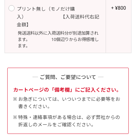
自由入力(60x180以内)
+ ¥800
プリント無し（モノだけ購
レギュラーのれんは横幕の上部にチチを5か所つ
入） 【入荷送料代右記
お好みのサイズで縦幕・横幕の作成が可能です。
けて疑似的にのれんのような幕をつくります。お
金額】
長辺が180cm以内、短辺が60cm以内であれば自
店の入口付近の装飾に是非！
発送送料以外に入荷送料分が別途加算され
由なサイズを指定下さい！
ます。 10個辺りからお得感増し
あんな場所こんな場所お好みのサイズでお好みの
ます。
幕の製作をお楽しみください
（※cm単位での指定でおねがいいたします。）
レギュラースリムのれん
(180x30)
ご質問、ご要望について
カートページの「備考欄」にご記入ください。
レギュラーのれんスリムは横幕の上部にチチを5
お急ぎについては、いついつまでに必要等をお
か所つけて疑似的にのれんのような幕をつくりま
書きください。
す。
レギュラーのれんとの違いは縦のサイズが異なり
特殊・連絡事項がある場合は、必ず弊社からの
折返しのメールをご確認ください。
ます。（レギュラーのれん縦50cm／レギュラー
スリムのれん縦30cm）お店の入口付近の装飾に