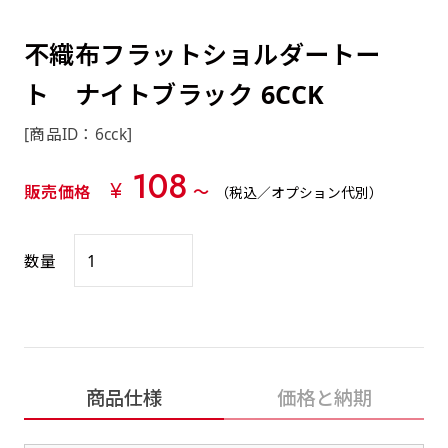
約0.2ｍｍ）。生地が重くなる分、耐久性が上
上下短辺を補強縫製しま
上左チチ
上右チチ
上チチ
（上のみ）
（上と下）
（左右）
あまりに大きな変更が何度もある場合はお断り
例
ショッピングカートページの備考欄に「以前
（上と左）
（上と右）
（上のみ）
がります。
す
する場合があります。
つくった、◯◯のぼり」の様に曖昧でも構い
不織布フラットショルダートー
ポンジをやや厚くした生地です。ポンジと比
四辺補強
印刷工程に入った場合はいかなる場合もキャン
ません。
べると約2倍の厚みがあります。タペストリー
ト ナイトブラック 6CCK
［ +58円 ］
セル不可となります。
やバナーなどの製作によく利用します。
上左右チチ
上下左右
のぼり旗の四辺すべてを
ショート(60x150)
ショート(150x60)
[商品ID：6cck]
チチ無し
上下チチ
左右チチ
上左右チチ
リピート（要画像確認）［ +298円 ］
（上と左右）
（四辺にチチ）
補強縫製します
（上と下）
（左右）
（上と左右）
108
幅は標準サイズですが高さが30cm 低いです。
幅は標準サイズですが高さが30cm 低いです。
弊社よりJPG画像をお送りします。ご確認のお
¥
販売価格
〜
（税込／オプション代別）
近距離の歩行者や、特に女性の目線を意識したい
近距離の歩行者や、特に女性の目線を意識したい
返事を頂いたあとに製作開始いたします。
2本（3分割）の場合だと
場合はこちらがお勧めです。
場合はこちらがお勧めです。
文字の上からカットされます
数量
ハトメ四隅
ハトメ上2つ
ハトメ上3つ
上下左右
入稿（AI／PSD）
（+1営業日）
（+1営業日）
（+1営業日）
チチ無し
ハトメ四隅
（四辺にチチ）
購入時の案内に沿って入稿してください。［
対応ファイル：AI／PSDファイル ］
スリム(45x180)
スリム(180x45)
ハトメ上4つ
ハトメ上下4つ
上棒袋縫い
商品仕様
価格と納期
左棒袋縫い
上左チチと
上右チチと
入稿（AI／PSD）（要画像確認）［ +298円
（+1営業日）
（+1営業日）
（上のみ）
ハトメ右下
ハトメ左下
（上と左）
名入れ［+999円］
］
飾る場所に対して、標準サイズでは大きすぎると
飾る場所に対して、標準サイズでは大きすぎると