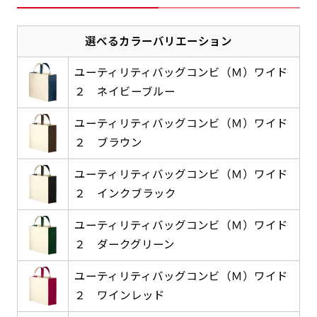
感じる場合や、立てる本数を増やしたい場合はこ
感じる場合や、立てる本数を増やしたい場合はこ
1本（2分割）の場合だと
文字のみの名入れが可能です。
弊社よりJPG画像をお送りします。ご確認のお
ちらです。
ちらです。
文字の間にスリットが入ります
選べるカラーバリエーション
返事を頂いたあとに製作開始いたします。
幅が15cm 狭くなっておりスリムな印象を受けま
幅が15cm 狭くなっておりスリムな印象を受けま
上下棒袋縫い
その他
名入れ（要画像確認）［+1,298円］
右棒袋縫い
上棒袋縫い
上下棒袋縫い
（上のみ）
ユーティリティバッグコンビ（Ｍ）ワイド
す。
す。
（上と右）
（上のみ）
（上と下）
デザイン依頼［ +3,998円 ］
２ ネイビーブルー
弊社よりJPG画像をお送りします。ご確認のお
※備考欄に要望をお書きください
返事を頂いたあとに製作開始いたします。
ご購入時の案内にそって、デザイン画のファ
ユーティリティバッグコンビ（Ｍ）ワイド
イルまたは、文章でお知らせください。
２ ブラウン
ロゴ有り名入れ［ +1,498円］
Aバナー用チチ
タペストリー
その他
加工
（上2下2）
ユーティリティバッグコンビ（Ｍ）ワイド
文字だけのぼり［ +1,298円 ］
コンパクト(45x150)
コンパクト(150x45)
ご購入時の案内にそって、デザイン画のファ
２ インクブラック
※パイプ紐付き
※備考欄に要望をお書きください
イルまたは、文章でお知らせください。
ご購入時の案内に沿って、文字をご指定くだ
あまり一般的でないサイズですが最近、注文が増
あまり一般的でないサイズですが最近、注文が増
ユーティリティバッグコンビ（Ｍ）ワイド
さい。
えてきました。
えてきました。
２ ダークグリーン
ロゴ有り名入れ（要画像確認）［ +1,798
コンビニさんなどで多いです。 お店の外観の邪魔
コンビニさんなどで多いです。 お店の外観の邪魔
円］
ユーティリティバッグコンビ（Ｍ）ワイド
になりづらく、狭い範囲で沢山飾れます。
になりづらく、狭い範囲で沢山飾れます。
文字だけのぼり（要画像確認）［ +1,598円
２ ワインレッド
］
弊社よりJPG画像をお送りします。ご確認のお