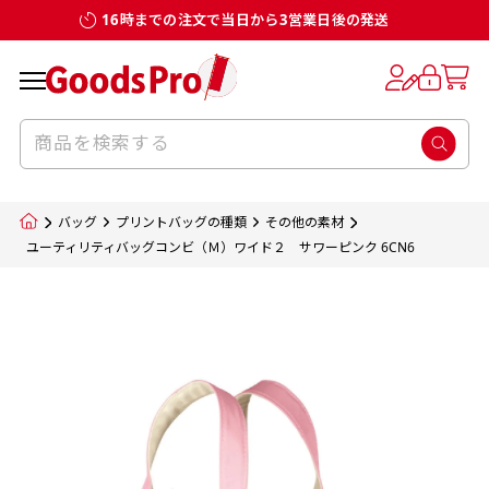
16時までの注文で当日から3営業日後の発送
お客様からのデータ入稿でのぼり旗を製作
既製デザイン
デザイン方向
チチについて
のぼり旗のチチについて
補強縫製って何？
スリット（切り込み）加工とは？
生地の種類
サイズ一覧
サイズ一覧
する場合
デザイン変更なしでのご注文となります。
のぼり旗のデザインをする際に、考えると良
既製品のサイズについては以下のサイズ表の通
既製品のサイズについては以下のサイズ表の通
一般的にはチチの位置はのぼり旗に対して上
一般的にはチチの位置はのぼり旗に対して上
補強縫製とはヒートカッター（熱で焼き切る
スリット（切り込み）を入れることで横幕が
入稿いただくデータは基本的にイラストレー
既製デザインとは当社グッズプロがオリジナ
いのがデザイン方向です。
り様々なサイズに対応しております。
り様々なサイズに対応しております。
辺３か所左辺５か所になります。のぼり旗を
辺３か所左辺５か所になります。のぼり旗を
カッター）を使用して、のぼり旗自体の強度
分割されているようにみせます。
ター形式のデータまたはフォトショップ形式
ルで製品デザインをしたデザインそのものを
のぼり旗のデザインとしては基本的に左側と
お客様オリジナルサイズで製作をしたい場合
お客様オリジナルサイズで製作をしたい場合
ポールに通す際には上辺２か所に対してチチ
ポールに通す際には上辺２か所に対してチチ
をあげるために折り返し縫いをすることで風
疑似的にのれんのように見せるための加工手
バッグ
プリントバッグの種類
その他の素材
のデータとさせていただいております。
指します。当グッズプロで販売として取り扱っ
上側にポールを通すミミ（業界用語でチチと
につきましてはお気軽にご相談ください。
につきましてはお気軽にご相談ください。
が左右どちらでものぼり旗自体をポールにく
が左右どちらでものぼり旗自体をポールにく
の影響を受けやすい四辺の強度を増す加工で
法です。
ユーティリティバッグコンビ（Ｍ）ワイド２ サワーピンク 6CN6
jpgデータ等の画像データを貼り付ける際には
ているあらゆるのぼり旗のデザインがそれに
呼びます）が縫いつけてあるのが一般的です。
くりつけることは可能です。
くりつけることは可能です。
す。
ただし、布の性質上、必ず印刷サイズのズレな
ただし、布の性質上、必ず印刷サイズのズレな
注意が必要です。画像解像度を考慮して作成
該当いたします。既製のデザインを応用して自
ただ、お客様の飾り付けたい場所の風向きを
各辺のおおむね3～5ｍｍ程度を折り返し、縫
どは発生します（熱処理する際に生地が伸び縮
どは発生します（熱処理する際に生地が伸び縮
いただく必要があります。（概ね原寸サイズ
1本（2分割）
みする都合や・最終的なカットをする際の都合
みする都合や・最終的なカットをする際の都合
で解像度200dp以上必要です）当社の取り扱
分だけののぼり旗をつくりたい！などのデザ
少し考えると
い糸を走らせて補強します。加工をすることで
棒袋縫い加工
棒袋縫い加工
内容
個数
単価
金額
［ +33円 ］
など）のでサイズの指定につきましてはｍｍ単
など）のでサイズの指定につきましてはｍｍ単
いの規格サイズにつきましてはデザインテン
イン改造や既製デザインに自分たちの団体の
もしかしたら左側と上についているよりも右
のぼり旗の１辺～４辺は折り返し加工されま
ポンジ（一般）
生地のふちを大きく棒袋状に縫いこみポール
生地のふちを大きく棒袋状に縫いこみポール
位は不可となります。最終的なサイズも多少の
位は不可となります。最終的なサイズも多少の
プレートの用意がありますので、ご購入後マ
¥0
名前入れや会社のロゴなどを挿入するなどの
側と上についていた方が良いと思うかもしれ
すのでその部分のホツレや裂けてしまうこと
合計金額
（税込）
ズレ5ｍｍ程度は起きる可能性があります。
ズレ5ｍｍ程度は起きる可能性があります。
一般的なのぼり旗の生地はポンジといわれる
イページの「購入履歴」よりダウンロードし
を通す筒をつくります。ポール自体を包み込
を通す筒をつくります。ポール自体を包み込
相談もお請けしております。
ません。
を防止する効果があります。
てご利用くださいませ。
2本（3分割）
厚みが約0.14ｍｍのとても薄い生地を使用し
むため、耐久性があがり、デザインがより目
むため、耐久性があがり、デザインがより目
カートに入れる
風向きを考えながらチチの向きを決めてから
［ +66円 ］
ます。
棒袋縫いの場合、補強が無償で付いてきます。