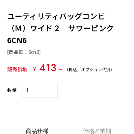
約0.2ｍｍ）。生地が重くなる分、耐久性が上
上下短辺を補強縫製しま
上左チチ
上右チチ
上チチ
（上のみ）
（上と下）
（左右）
あまりに大きな変更が何度もある場合はお断り
例
ショッピングカートページの備考欄に「以前
（上と左）
（上と右）
（上のみ）
がります。
す
する場合があります。
つくった、◯◯のぼり」の様に曖昧でも構い
ユーティリティバッグコンビ
ポンジをやや厚くした生地です。ポンジと比
四辺補強
印刷工程に入った場合はいかなる場合もキャン
ません。
べると約2倍の厚みがあります。タペストリー
（Ｍ）ワイド２ サワーピンク
［ +58円 ］
セル不可となります。
やバナーなどの製作によく利用します。
上左右チチ
上下左右
6CN6
のぼり旗の四辺すべてを
ショート(60x150)
ショート(150x60)
チチ無し
上下チチ
左右チチ
上左右チチ
リピート（要画像確認）［ +298円 ］
（上と左右）
（四辺にチチ）
補強縫製します
（上と下）
（左右）
（上と左右）
[商品ID：6cn6]
幅は標準サイズですが高さが30cm 低いです。
幅は標準サイズですが高さが30cm 低いです。
弊社よりJPG画像をお送りします。ご確認のお
近距離の歩行者や、特に女性の目線を意識したい
近距離の歩行者や、特に女性の目線を意識したい
413
返事を頂いたあとに製作開始いたします。
¥
2本（3分割）の場合だと
販売価格
〜
（税込／オプション代別）
場合はこちらがお勧めです。
場合はこちらがお勧めです。
文字の上からカットされます
ハトメ四隅
ハトメ上2つ
ハトメ上3つ
上下左右
入稿（AI／PSD）
（+1営業日）
（+1営業日）
（+1営業日）
チチ無し
ハトメ四隅
（四辺にチチ）
数量
購入時の案内に沿って入稿してください。［
対応ファイル：AI／PSDファイル ］
スリム(45x180)
スリム(180x45)
ハトメ上4つ
ハトメ上下4つ
上棒袋縫い
左棒袋縫い
上左チチと
上右チチと
入稿（AI／PSD）（要画像確認）［ +298円
（+1営業日）
（+1営業日）
（上のみ）
ハトメ右下
ハトメ左下
（上と左）
名入れ［+999円］
商品仕様
価格と納期
］
飾る場所に対して、標準サイズでは大きすぎると
飾る場所に対して、標準サイズでは大きすぎると