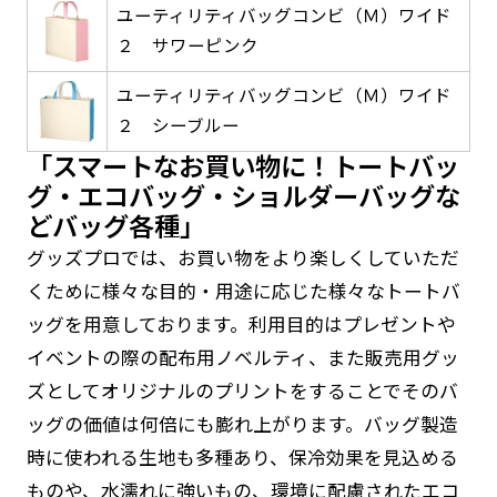
返事を頂いたあとに製作開始いたします。
弊社よりJPG画像をお送りします。ご確認のお
ユーティリティバッグコンビ（Ｍ）ワイド
２ サワーピンク
返事を頂いたあとに製作開始いたします。
デザインアレンジ［ +2,498円 ］
ユーティリティバッグコンビ（Ｍ）ワイド
ハーフ(30x90)
ハーフ(90x30)
２ シーブルー
デザインの色や文字等が変更いただけます。
「スマートなお買い物に！トートバッ
店内用です。お客さんの歩行や陳列した商品の邪
店内用です。お客さんの歩行や陳列した商品の邪
グ・エコバッグ・ショルダーバッグな
魔になりにくいのがポイントです。ハーフ用のポ
魔になりにくいのがポイントです。ハーフ用のポ
どバッグ各種」
ールが必要です。
ールが必要です。
グッズプロでは、お買い物をより楽しくしていただ
くために様々な目的・用途に応じた様々なトートバ
ッグを用意しております。利用目的はプレゼントや
イベントの際の配布用ノベルティ、また販売用グッ
ズとしてオリジナルのプリントをすることでそのバ
ミニ(10x30)
ミニ(30x10)
防炎加工（納期+1営業日）［ +540円 ］
ッグの価値は何倍にも膨れ上がります。バッグ製造
台座タイプ・吸盤タイプ・クリップタイプがござ
時に使われる生地も多種あり、保冷効果を見込める
台座タイプ・吸盤タイプ・クリップタイプがござ
のぼり旗の防炎加工は、消防法で定められてい
います。レジカウンターや商品棚にぴったりで
います。レジカウンターや商品棚にぴったりで
ものや、水濡れに強いもの、環境に配慮されたエコ
る場所でのぼり旗を使用する際に推奨されてい