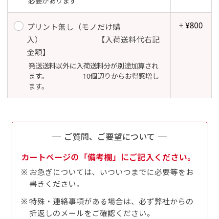
必要があります
+ ¥800
プリント無し（モノだけ購
入） 【入荷送料代右記
Aバナー(60x180)
自由入力(180x60以内)
金額】
発送送料以外に入荷送料分が別途加算され
Aバナーは三角の形状を利用することでA面B面2
お好みのサイズで縦幕・横幕の作成が可能です。
ます。 10個辺りからお得感増し
種のデザインを楽しむことができます。前からも
長辺が180cm以内、短辺が60cm以内であれば自
ます。
後ろからもアピールができる両面対応のバナーで
由なサイズを指定下さい！
す。
あんな場所こんな場所お好みのサイズでお好みの
A面B面のデザイン変化を楽しんでお客様にアピ
幕の製作をお楽しみください
ールするもよし、両面同じデザインでアピールす
ご質問、ご要望について
（※cm単位での指定でおねがいいたします。）
るもよしです！
カートページの「備考欄」にご記入ください。
お急ぎについては、いついつまでに必要等をお
書きください。
特殊・連絡事項がある場合は、必ず弊社からの
レギュラーのれん
折返しのメールをご確認ください。
(180x50)