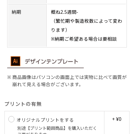
納期
概ね2.5週間-
吊り下げ旗(30x42)
吊り下げ旗(42x30)
（繁忙期や製造枚数によって変わ
掛け軸のように吊り下げ式にします。上部に棒袋
掛け軸のように吊り下げ式にします。上部に棒袋
ります）
作成しパイプを入れてその間に紐を通します。壁
作成しパイプを入れてその間に紐を通します。壁
※納期ご希望ある場合は要相談
際の装飾などにとてもお役立ち！
際の装飾などにとてもお役立ち！
商品画像はパソコンの画面上では実物に比べて画質が
崩れて見える場合がございます。
布A1ポスター(60x84)
布A1ポスター(84x60)
プリントの有無
のぼりだけでなく、ポスターも作れます。
のぼりだけでなく、ポスターも作れます。
のぼり旗と同じデザインで飾れば宣伝効果UP!
のぼり旗と同じデザインで飾れば宣伝効果UP!
+ ¥0
オリジナルプリントをする
別途【プリント範囲商品】を購入いただく