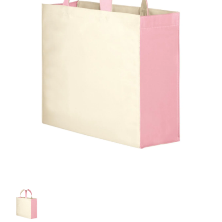
お客様自身でオリジナルのサイズで製作する
立ちます。
立ちます。
デザインをするとどの方向でデザインをする
名入れについて
場合につきましてはご希望の仕上がりサイズ
のぼり旗製作で一番良く使用される生地で
カーブ形状の特殊なのぼり旗にも適合する加
カーブ形状の特殊なのぼり旗にも適合する加
に対して四辺（すべての辺をプラス10ｍｍ）
と良いかひらめくかもしれません。デザイン
す。生地の厚みが薄く、裏側にインクが浸透
当社の既製のぼり旗に対してお客様の任意の
工方法となります。
工方法となります。
側辺補強縫製
3本（4分割）
したサイズで製作ください。（重要な情報な
の方向性につきましてはお客様の好みもあり
しやすい生地です。
テキストや企業情報・お店情報などを埋め込
［ +38円 ］
［ +99円 ］
どについては仕上がりサイズから四辺内側に
ますので、見られる方（お客様）ができる限
20ｍｍ程度内側の範囲内でデザイン校正して
むことができます。ご購入時にご希望の店舗
ハトメ加工
ハトメ加工
り反転したデザインをみるよりも正像でみら
ください）
名などをご記載ください。専任のデザイナー
ハトメ（鳩目）とは、革や布などに開けた穴
ハトメ（鳩目）とは、革や布などに開けた穴
れるデザインを提供したいかと思いますので
4本（5分割）
がバッチリデザインします。書体などのご指
を補強するために取り付けるリングです。壁
を補強するために取り付けるリングです。壁
その辺を参考にするとよいかもしれません。
［ +132円 ］
当社の既製デザインを利用してのぼり旗を
定がなければ、のぼりのイメージに最適のフ
L字補強縫製
側にロープなどで固定して、突風で倒れること
側にロープなどで固定して、突風で倒れること
製作したい場合
［ +38円 ］
ォントを使用します。基本的にのぼりの下部
も風向きによってずっと裏向きになってしまう
も風向きによってずっと裏向きになってしまう
のぼり旗の改造プランとなりますので改造の
にショップ名、社名、電話番号が入ります。
チチのついてない長辺・
いこともありません。
いこともありません。
【注意点】
程度によってデザイン加工費用が発生いたし
データをお送りいただけましたらロゴの印刷
短辺を補強縫製します
スリット（切り込み）は均等割りを意識して
ます。
も出来ます。
レギュラー(60x180)
レギュラー(180x60)
カットラインを入れます。
トロピカル（納期+1営業日）
詳細は
ください。
お問い合わせ
お客様が納得するまで何度でもデザインの修
三辺補強
デザインや絵柄をスリット加工時にカットす
［ +299円 ］
［ +48円 ］
正をしますので、初めての方でもお気軽にご
よく見かける一般的なのぼり旗のサイズです。
よく見かける一般的なのぼり旗のサイズです。
る場合があります。
ほとんどのポールや注水台に使用できます。
ほとんどのポールや注水台に使用できます。
ワンランク厚手のトロピカル（生地の厚みが
相談ください。
リピート
チチのついてない長辺・
上チチ
上下チチ
左右チチ