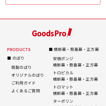
自由入力(60x180以内)
レギュラーのれんは横幕の上部にチチを5か所つ
お好みのサイズで縦幕・横幕の作成が可能です。
けて疑似的にのれんのような幕をつくります。お
長辺が180cm以内、短辺が60cm以内であれば自
店の入口付近の装飾に是非！
由なサイズを指定下さい！
あんな場所こんな場所お好みのサイズでお好みの
幕の製作をお楽しみください
（※cm単位での指定でおねがいいたします。）
PRODUCTS
■ 横断幕・懸垂幕・正方幕
レギュラースリムのれん
■ のぼり
安価ポンジ
(180x30)
横断幕・懸垂幕・正方幕
既製のぼり
レギュラーのれんスリムは横幕の上部にチチを5
トロピカル
オリジナルのぼり
か所つけて疑似的にのれんのような幕をつくりま
横断幕・懸垂幕・正方幕
ご利用ガイド
す。
トロマット
レギュラーのれんとの違いは縦のサイズが異なり
よくあるご質問
横断幕・懸垂幕・正方幕
ます。（レギュラーのれん縦50cm／レギュラー
ターポリン
スリムのれん縦30cm）お店の入口付近の装飾に