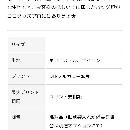
す。かわいいい＆おしゃれなのぼりです。台はセ
す。かわいいい＆おしゃれなのぼりです。台はセ
な生地など、お客様のほしい！に即したバッグ類が
ます。防炎加工によってのぼり旗が炎に触れても
ットでついてます。
ットでついてます。
ここグッズプロにはあります★
燃えにくくなります。（燃えるというより溶け
るに近くなるイメージ）一般的な方法は、旗の
素材に特殊な化学薬品を使用して延焼を抑えま
す。
サイズ
ジャンボ(90x270)
ジャンボ(270x90)
生地
ポリエステル、ナイロン
お急ぎ［ +330円 ］
お急ぎは翌営業日発送（基本12時締め切り)枚数
遠くからでも視認しやすいジャンボサイズです。
遠くからでも視認しやすいジャンボサイズです。
プリント
DTFフルカラー転写
駐車場などのスペースに余裕がある場所で大々的
によって対応できない場合、ギリギリでも対応
駐車場などのスペースに余裕がある場所で大々的
に宣伝できます。
に宣伝できます。
できる場合もあります。防炎加工、トロピカル
最大プリント
プリント要相談
4mまたは5mのポールが必要です。
4mまたは5mのポールが必要です。
生地は対応不可です。
範囲
梱包
裸納品（個別袋入れが必要な場
合は別途オプションにて）