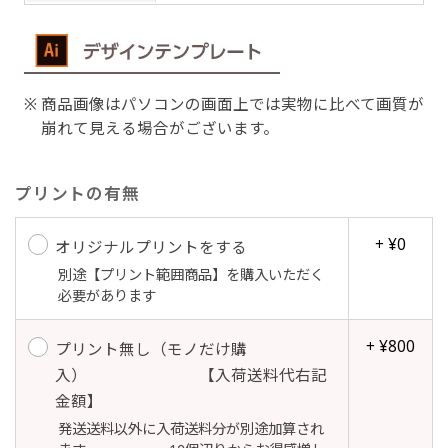
吊り下げ旗(30x42)
吊り下げ旗(42x30)
掛け軸のように吊り下げ式にします。上部に棒袋
掛け軸のように吊り下げ式にします。上部に棒袋
商品画像はパソコンの画面上では実物に比べて画質が
作成しパイプを入れてその間に紐を通します。壁
作成しパイプを入れてその間に紐を通します。壁
崩れて見える場合がございます。
際の装飾などにとてもお役立ち！
際の装飾などにとてもお役立ち！
プリントの有無
+ ¥0
オリジナルプリントをする
別途【プリント範囲商品】を購入いただく
必要があります
布A1ポスター(60x84)
布A1ポスター(84x60)
+ ¥800
プリント無し（モノだけ購
のぼりだけでなく、ポスターも作れます。
のぼりだけでなく、ポスターも作れます。
入） 【入荷送料代右記
のぼり旗と同じデザインで飾れば宣伝効果UP!
のぼり旗と同じデザインで飾れば宣伝効果UP!
金額】
発送送料以外に入荷送料分が別途加算され