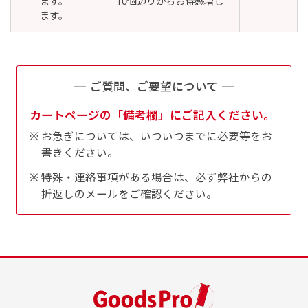
ます。 10個辺りからお得感増し
ます。
Aバナー(60x180)
自由入力(180x60以内)
ご質問、ご要望について
Aバナーは三角の形状を利用することでA面B面2
お好みのサイズで縦幕・横幕の作成が可能です。
カートページの「備考欄」にご記入ください。
種のデザインを楽しむことができます。前からも
長辺が180cm以内、短辺が60cm以内であれば自
後ろからもアピールができる両面対応のバナーで
由なサイズを指定下さい！
お急ぎについては、いついつまでに必要等をお
書きください。
す。
あんな場所こんな場所お好みのサイズでお好みの
A面B面のデザイン変化を楽しんでお客様にアピ
幕の製作をお楽しみください
特殊・連絡事項がある場合は、必ず弊社からの
ールするもよし、両面同じデザインでアピールす
（※cm単位での指定でおねがいいたします。）
折返しのメールをご確認ください。
るもよしです！
レギュラーのれん
(180x50)