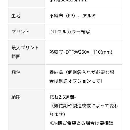
るに近くなるイメージ）一般的な方法は、旗の
す。かわいいい＆おしゃれなのぼりです。台はセ
す。かわいいい＆おしゃれなのぼりです。台はセ
素材に特殊な化学薬品を使用して延焼を抑えま
ットでついてます。
ットでついてます。
生地
不織布（PP）、アルミ
す。
プリント
DTFフルカラー転写
お急ぎ［ +330円 ］
最大プリント
お急ぎは翌営業日発送（基本12時締め切り)枚数
熱転写･DTF:W250×H110(mm)
範囲
によって対応できない場合、ギリギリでも対応
ジャンボ(90x270)
ジャンボ(270x90)
できる場合もあります。防炎加工、トロピカル
梱包
裸納品（個別袋入れが必要な場
遠くからでも視認しやすいジャンボサイズです。
遠くからでも視認しやすいジャンボサイズです。
生地は対応不可です。
合は別途オプションにて）
駐車場などのスペースに余裕がある場所で大々的
駐車場などのスペースに余裕がある場所で大々的
に宣伝できます。
に宣伝できます。
納期
概ね2.5週間-
4mまたは5mのポールが必要です。
4mまたは5mのポールが必要です。
（繁忙期や製造枚数によって変わ
ります）
※納期ご希望ある場合は要相談