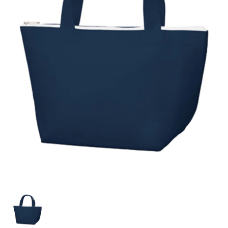
お客様自身でオリジナルのサイズで製作する
立ちます。
立ちます。
デザインをするとどの方向でデザインをする
名入れについて
場合につきましてはご希望の仕上がりサイズ
のぼり旗製作で一番良く使用される生地で
カーブ形状の特殊なのぼり旗にも適合する加
カーブ形状の特殊なのぼり旗にも適合する加
に対して四辺（すべての辺をプラス10ｍｍ）
と良いかひらめくかもしれません。デザイン
す。生地の厚みが薄く、裏側にインクが浸透
当社の既製のぼり旗に対してお客様の任意の
工方法となります。
工方法となります。
側辺補強縫製
3本（4分割）
したサイズで製作ください。（重要な情報な
の方向性につきましてはお客様の好みもあり
しやすい生地です。
テキストや企業情報・お店情報などを埋め込
［ +38円 ］
［ +99円 ］
どについては仕上がりサイズから四辺内側に
ますので、見られる方（お客様）ができる限
20ｍｍ程度内側の範囲内でデザイン校正して
むことができます。ご購入時にご希望の店舗
ハトメ加工
ハトメ加工
り反転したデザインをみるよりも正像でみら
ください）
名などをご記載ください。専任のデザイナー
ハトメ（鳩目）とは、革や布などに開けた穴
ハトメ（鳩目）とは、革や布などに開けた穴
れるデザインを提供したいかと思いますので
4本（5分割）
がバッチリデザインします。書体などのご指
を補強するために取り付けるリングです。壁
を補強するために取り付けるリングです。壁
その辺を参考にするとよいかもしれません。
［ +132円 ］
当社の既製デザインを利用してのぼり旗を
定がなければ、のぼりのイメージに最適のフ
L字補強縫製
側にロープなどで固定して、突風で倒れること
側にロープなどで固定して、突風で倒れること
製作したい場合
［ +38円 ］
ォントを使用します。基本的にのぼりの下部
も風向きによってずっと裏向きになってしまう
も風向きによってずっと裏向きになってしまう
のぼり旗の改造プランとなりますので改造の
にショップ名、社名、電話番号が入ります。
チチのついてない長辺・
いこともありません。
いこともありません。
【注意点】
程度によってデザイン加工費用が発生いたし
データをお送りいただけましたらロゴの印刷
短辺を補強縫製します
スリット（切り込み）は均等割りを意識して
ます。
も出来ます。
レギュラー(60x180)
レギュラー(180x60)
カットラインを入れます。
トロピカル（納期+1営業日）
詳細は
ください。
お問い合わせ
お客様が納得するまで何度でもデザインの修
三辺補強
デザインや絵柄をスリット加工時にカットす
［ +299円 ］
［ +48円 ］
正をしますので、初めての方でもお気軽にご
よく見かける一般的なのぼり旗のサイズです。
よく見かける一般的なのぼり旗のサイズです。
る場合があります。
ほとんどのポールや注水台に使用できます。
ほとんどのポールや注水台に使用できます。
ワンランク厚手のトロピカル（生地の厚みが
相談ください。
リピート
チチのついてない長辺・
上チチ
上下チチ
左右チチ