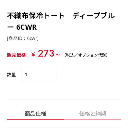
約0.2ｍｍ）。生地が重くなる分、耐久性が上
上下短辺を補強縫製しま
上左チチ
上右チチ
上チチ
（上のみ）
（上と下）
（左右）
あまりに大きな変更が何度もある場合はお断り
例
ショッピングカートページの備考欄に「以前
（上と左）
（上と右）
（上のみ）
がります。
す
する場合があります。
つくった、◯◯のぼり」の様に曖昧でも構い
不織布保冷トート ディープブル
ポンジをやや厚くした生地です。ポンジと比
四辺補強
印刷工程に入った場合はいかなる場合もキャン
ません。
べると約2倍の厚みがあります。タペストリー
ー 6CWR
［ +58円 ］
セル不可となります。
やバナーなどの製作によく利用します。
上左右チチ
上下左右
のぼり旗の四辺すべてを
ショート(60x150)
ショート(150x60)
[商品ID：6cwr]
チチ無し
上下チチ
左右チチ
上左右チチ
リピート（要画像確認）［ +298円 ］
（上と左右）
（四辺にチチ）
補強縫製します
（上と下）
（左右）
（上と左右）
273
幅は標準サイズですが高さが30cm 低いです。
幅は標準サイズですが高さが30cm 低いです。
弊社よりJPG画像をお送りします。ご確認のお
¥
販売価格
〜
（税込／オプション代別）
近距離の歩行者や、特に女性の目線を意識したい
近距離の歩行者や、特に女性の目線を意識したい
返事を頂いたあとに製作開始いたします。
2本（3分割）の場合だと
場合はこちらがお勧めです。
場合はこちらがお勧めです。
文字の上からカットされます
数量
ハトメ四隅
ハトメ上2つ
ハトメ上3つ
上下左右
入稿（AI／PSD）
（+1営業日）
（+1営業日）
（+1営業日）
チチ無し
ハトメ四隅
（四辺にチチ）
購入時の案内に沿って入稿してください。［
対応ファイル：AI／PSDファイル ］
スリム(45x180)
スリム(180x45)
ハトメ上4つ
ハトメ上下4つ
上棒袋縫い
商品仕様
価格と納期
左棒袋縫い
上左チチと
上右チチと
入稿（AI／PSD）（要画像確認）［ +298円
（+1営業日）
（+1営業日）
（上のみ）
ハトメ右下
ハトメ左下
（上と左）
名入れ［+999円］
］
飾る場所に対して、標準サイズでは大きすぎると
飾る場所に対して、標準サイズでは大きすぎると