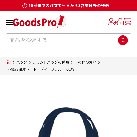
16時までの注文で当日から3営業日後の発送
お客様からのデータ入稿でのぼり旗を製作
既製デザイン
デザイン方向
チチについて
のぼり旗のチチについて
補強縫製って何？
スリット（切り込み）加工とは？
生地の種類
サイズ一覧
サイズ一覧
する場合
デザイン変更なしでのご注文となります。
のぼり旗のデザインをする際に、考えると良
既製品のサイズについては以下のサイズ表の通
既製品のサイズについては以下のサイズ表の通
一般的にはチチの位置はのぼり旗に対して上
一般的にはチチの位置はのぼり旗に対して上
補強縫製とはヒートカッター（熱で焼き切る
スリット（切り込み）を入れることで横幕が
入稿いただくデータは基本的にイラストレー
既製デザインとは当社グッズプロがオリジナ
いのがデザイン方向です。
り様々なサイズに対応しております。
り様々なサイズに対応しております。
辺３か所左辺５か所になります。のぼり旗を
辺３か所左辺５か所になります。のぼり旗を
カッター）を使用して、のぼり旗自体の強度
分割されているようにみせます。
ター形式のデータまたはフォトショップ形式
ルで製品デザインをしたデザインそのものを
のぼり旗のデザインとしては基本的に左側と
お客様オリジナルサイズで製作をしたい場合
お客様オリジナルサイズで製作をしたい場合
ポールに通す際には上辺２か所に対してチチ
ポールに通す際には上辺２か所に対してチチ
をあげるために折り返し縫いをすることで風
疑似的にのれんのように見せるための加工手
バッグ
プリントバッグの種類
その他の素材
のデータとさせていただいております。
指します。当グッズプロで販売として取り扱っ
上側にポールを通すミミ（業界用語でチチと
につきましてはお気軽にご相談ください。
につきましてはお気軽にご相談ください。
が左右どちらでものぼり旗自体をポールにく
が左右どちらでものぼり旗自体をポールにく
の影響を受けやすい四辺の強度を増す加工で
法です。
不織布保冷トート ディープブルー 6CWR
jpgデータ等の画像データを貼り付ける際には
ているあらゆるのぼり旗のデザインがそれに
呼びます）が縫いつけてあるのが一般的です。
くりつけることは可能です。
くりつけることは可能です。
す。
ただし、布の性質上、必ず印刷サイズのズレな
ただし、布の性質上、必ず印刷サイズのズレな
注意が必要です。画像解像度を考慮して作成
該当いたします。既製のデザインを応用して自
ただ、お客様の飾り付けたい場所の風向きを
各辺のおおむね3～5ｍｍ程度を折り返し、縫
どは発生します（熱処理する際に生地が伸び縮
どは発生します（熱処理する際に生地が伸び縮
いただく必要があります。（概ね原寸サイズ
1本（2分割）
みする都合や・最終的なカットをする際の都合
みする都合や・最終的なカットをする際の都合
で解像度200dp以上必要です）当社の取り扱
分だけののぼり旗をつくりたい！などのデザ
少し考えると
い糸を走らせて補強します。加工をすることで
棒袋縫い加工
棒袋縫い加工
内容
個数
単価
金額
［ +33円 ］
など）のでサイズの指定につきましてはｍｍ単
など）のでサイズの指定につきましてはｍｍ単
いの規格サイズにつきましてはデザインテン
イン改造や既製デザインに自分たちの団体の
もしかしたら左側と上についているよりも右
のぼり旗の１辺～４辺は折り返し加工されま
ポンジ（一般）
生地のふちを大きく棒袋状に縫いこみポール
生地のふちを大きく棒袋状に縫いこみポール
位は不可となります。最終的なサイズも多少の
位は不可となります。最終的なサイズも多少の
プレートの用意がありますので、ご購入後マ
¥0
名前入れや会社のロゴなどを挿入するなどの
側と上についていた方が良いと思うかもしれ
すのでその部分のホツレや裂けてしまうこと
合計金額
（税込）
ズレ5ｍｍ程度は起きる可能性があります。
ズレ5ｍｍ程度は起きる可能性があります。
一般的なのぼり旗の生地はポンジといわれる
イページの「購入履歴」よりダウンロードし
を通す筒をつくります。ポール自体を包み込
を通す筒をつくります。ポール自体を包み込
相談もお請けしております。
ません。
を防止する効果があります。
てご利用くださいませ。
2本（3分割）
厚みが約0.14ｍｍのとても薄い生地を使用し
むため、耐久性があがり、デザインがより目
むため、耐久性があがり、デザインがより目
カートに入れる
風向きを考えながらチチの向きを決めてから
［ +66円 ］
ます。
棒袋縫いの場合、補強が無償で付いてきます。