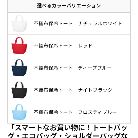
選べるカラーバリエーション
感じる場合や、立てる本数を増やしたい場合はこ
感じる場合や、立てる本数を増やしたい場合はこ
1本（2分割）の場合だと
文字のみの名入れが可能です。
弊社よりJPG画像をお送りします。ご確認のお
ちらです。
ちらです。
文字の間にスリットが入ります
返事を頂いたあとに製作開始いたします。
不織布保冷トート ナチュラルホワイト
幅が15cm 狭くなっておりスリムな印象を受けま
幅が15cm 狭くなっておりスリムな印象を受けま
上下棒袋縫い
その他
名入れ（要画像確認）［+1,298円］
右棒袋縫い
上棒袋縫い
上下棒袋縫い
（上のみ）
す。
す。
（上と右）
（上のみ）
（上と下）
デザイン依頼［ +3,998円 ］
弊社よりJPG画像をお送りします。ご確認のお
※備考欄に要望をお書きください
不織布保冷トート レッド
返事を頂いたあとに製作開始いたします。
ご購入時の案内にそって、デザイン画のファ
イルまたは、文章でお知らせください。
不織布保冷トート ディープブルー
ロゴ有り名入れ［ +1,498円］
Aバナー用チチ
タペストリー
その他
加工
（上2下2）
文字だけのぼり［ +1,298円 ］
コンパクト(45x150)
コンパクト(150x45)
ご購入時の案内にそって、デザイン画のファ
※パイプ紐付き
※備考欄に要望をお書きください
不織布保冷トート ナイトブラック
イルまたは、文章でお知らせください。
ご購入時の案内に沿って、文字をご指定くだ
あまり一般的でないサイズですが最近、注文が増
あまり一般的でないサイズですが最近、注文が増
さい。
えてきました。
えてきました。
ロゴ有り名入れ（要画像確認）［ +1,798
不織布保冷トート フロスティブルー
コンビニさんなどで多いです。 お店の外観の邪魔
コンビニさんなどで多いです。 お店の外観の邪魔
円］
になりづらく、狭い範囲で沢山飾れます。
になりづらく、狭い範囲で沢山飾れます。
文字だけのぼり（要画像確認）［ +1,598円
「スマートなお買い物に！トートバッ
］
弊社よりJPG画像をお送りします。ご確認のお
グ・エコバッグ・ショルダーバッグな