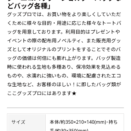
返事を頂いたあとに製作開始いたします。
弊社よりJPG画像をお送りします。ご確認のお
どバッグ各種」
返事を頂いたあとに製作開始いたします。
グッズプロでは、お買い物をより楽しくしていただ
デザインアレンジ［ +2,498円 ］
くために様々な目的・用途に応じた様々なトートバ
ハーフ(30x90)
ハーフ(90x30)
ッグを用意しております。利用目的はプレゼントや
デザインの色や文字等が変更いただけます。
イベントの際の配布用ノベルティ、また販売用グッ
店内用です。お客さんの歩行や陳列した商品の邪
店内用です。お客さんの歩行や陳列した商品の邪
ズとしてオリジナルのプリントをすることでそのバ
魔になりにくいのがポイントです。ハーフ用のポ
魔になりにくいのがポイントです。ハーフ用のポ
ッグの価値は何倍にも膨れ上がります。バッグ製造
ールが必要です。
ールが必要です。
時に使われる生地も多種あり、保冷効果を見込める
ものや、水濡れに強いもの、環境に配慮されたエコ
な生地など、お客様のほしい！に即したバッグ類が
防炎加工（納期+1営業日）［ +540円 ］
ここグッズプロにはあります★
のぼり旗の防炎加工は、消防法で定められてい
ミニ(10x30)
ミニ(30x10)
る場所でのぼり旗を使用する際に推奨されてい
ます。防炎加工によってのぼり旗が炎に触れても
台座タイプ・吸盤タイプ・クリップタイプがござ
台座タイプ・吸盤タイプ・クリップタイプがござ
サイズ
本体/約350×210×140(mm)･持ち
燃えにくくなります。（燃えるというより溶け
います。レジカウンターや商品棚にぴったりで
います。レジカウンターや商品棚にぴったりで
手/約30×350(mm)