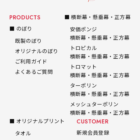
自由入力(60x180以内)
レギュラーのれんは横幕の上部にチチを5か所つ
PRODUCTS
■ 横断幕・懸垂幕・正方幕
お好みのサイズで縦幕・横幕の作成が可能です。
けて疑似的にのれんのような幕をつくります。お
■ のぼり
長辺が180cm以内、短辺が60cm以内であれば自
安価ポンジ
店の入口付近の装飾に是非！
由なサイズを指定下さい！
横断幕・懸垂幕・正方幕
既製のぼり
あんな場所こんな場所お好みのサイズでお好みの
トロピカル
オリジナルのぼり
幕の製作をお楽しみください
横断幕・懸垂幕・正方幕
ご利用ガイド
（※cm単位での指定でおねがいいたします。）
トロマット
よくあるご質問
レギュラースリムのれん
横断幕・懸垂幕・正方幕
(180x30)
ターポリン
レギュラーのれんスリムは横幕の上部にチチを5
横断幕・懸垂幕・正方幕
か所つけて疑似的にのれんのような幕をつくりま
メッシュターポリン
す。
横断幕・懸垂幕・正方幕
レギュラーのれんとの違いは縦のサイズが異なり
■ オリジナルプリント
CUSTOMER
ます。（レギュラーのれん縦50cm／レギュラー
新規会員登録
タオル
スリムのれん縦30cm）お店の入口付近の装飾に