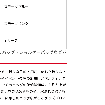
円 ］
デザインや絵柄をスリット加工時にカットする場合があります。
望の店舗名などをご記載ください。専任のデザイナーがバッチ
付 スモークブルー
の生地はポンジといわれる厚
ワンランク厚手のトロピカル（
左右チチ
上左右チチ
上下左右
チ
インを利用してのぼり旗を製作したい場合
発送（基本12時締め切り)枚数によって対応できない場合、ギリ
ご指定がなければ、のぼりのイメージに最適のフォントを使用
上チチ
上下チチ
左右チチ
上
）
（左右）
（上と左右）
（四辺にチチ）
のとても薄い生地を使用しま
0.2ｍｍ）。生地が重くなる分、
）
（上のみ）
（上と下）
（左右）
（上
防炎加工、トロピカル生地は対応不可です。
にショップ名、社名、電話番号が入ります。データをお送りいた
ンとなりますので改造の程度によってデザイン加工費用が発生い
ります。
付 スモークピンク
ます。
ください。
番良く使用される生地です。
ポンジをやや厚くした生地です。
L字補強縫製
三辺補強
デザインの修正をしますので、初めての方でもお気軽にご相談
、裏側にインクが浸透しやす
ると約2倍の厚みがあります。タ
［ +38円 ］
［ +48円 ］
［ 
付 オリーブ
バナーなどの製作によく利用しま
2本（3分割）の場合だと
1本（2分割）の
つ
ハトメ上3つ
ハトメ上4つ
ハトメ上下4つ
上
チのついてない長辺・短
チチのついてない長辺・上
のぼり旗
る場合はお断りする場合があります。
上左チチと
上右チチと
ハトメ四隅
左
）
（+1営業日）
（+1営業日）
（+1営業日）
（
文字の上からカットされます
文字の間にスリット
ハトメ右下
ハトメ左下
（
を補強縫製します
下短辺を補強縫製します
強縫製し
る場合もキャンセル不可となります。
コバッグ・ショルダーバッグなどバ
ページの備考欄に「以前つくった、◯◯のぼり」の様に曖昧でも
認）［ +298円 ］
ために様々な目的・用途に応じた様々なト
トやイベントの際の配布用ノベルティ、ま
をお送りします。ご確認のお返事を頂いたあとに製作開始いたしま
タペストリー
い
上下棒袋縫い
その他
Aバ
とでそのバッグの価値は何倍にも膨れ上が
）
（上と下）
加工
（上
冷効果を見込めるものや、水濡れに強いも
望をお書きください
※パイプ紐付き
※備考欄に要望をお書きく
）
い！に即したバッグ類がここグッズプロに