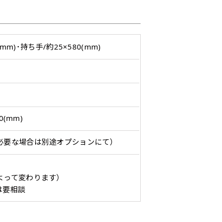
入稿してください。［ 対応ファイル：AI／PSDファイル ］
ショート(150x60)
スリム(180x45)
コ
）（要画像確認）［ +298円 ］
(mm)･持ち手/約25×580(mm)
ショート(60x150)
スリム(45x180)
コ
をお送りします。ご確認のお返事を頂いたあとに製作開始いたしま
幅は標準サイズですが高さが
飾る場所に対して、標準サイ
あまり
幅は標準サイズですが高さが
飾る場所に対して、標準サイ
あまり
298円］
0cm 低いです。
ズでは大きすぎると感じる場
すが最
0cm 低いです。
ズでは大きすぎると感じる場
すが最
ます。ご確認のお返事を頂いたあとに製作開始いたします。
近距離の歩行者や、特に女性
合や、立てる本数を増やした
した。
近距離の歩行者や、特に女性
合や、立てる本数を増やした
した。
,998円 ］
の目線を意識したい場合はこ
い場合はこちらです。
コンビ
の目線を意識したい場合はこ
い場合はこちらです。
コンビ
0(mm)
って、デザイン画のファイルまたは、文章でお知らせください。
ちらがお勧めです。
幅が15cm 狭くなっておりス
す。 
ちらがお勧めです。
幅が15cm 狭くなっておりス
す。 
円］
リムな印象を受けます。
づらく
リムな印象を受けます。
づらく
必要な場合は別途オプションにて）
イン画のファイルまたは、文章でお知らせください。
ます。
ます。
1,298円 ］
って、文字をご指定ください。
よって変わります）
［ +1,798円］
は要相談
ます。ご確認のお返事を頂いたあとに製作開始いたします。
画像確認）［ +1,598円 ］
ミニ(30x10)
ジャンボ(270x90)
吊