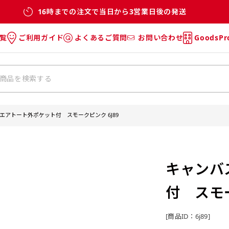
16時までの注文で当日から3営業日後の発送
覧
ご利用ガイド
よくあるご質問
お問い合わせ
GoodsP
のぼり
のぼりのご利用ガイド
のぼりのよくあるご質問
タオル
Tシャツのご利用ガイド
Tシャツのよくあるご質問
チ・巾着
垂幕
エアトート外ポケット付 スモークピンク 6J89
リー
バッグ
キャンバ
付 スモー
[商品ID：6j89]