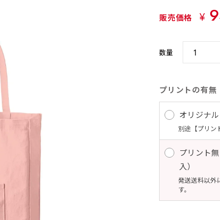
9
¥
販売価格
数量
プリントの有無
オリジナル
別途【プリン
プリント無
入） 
発送送料以外
す。 10