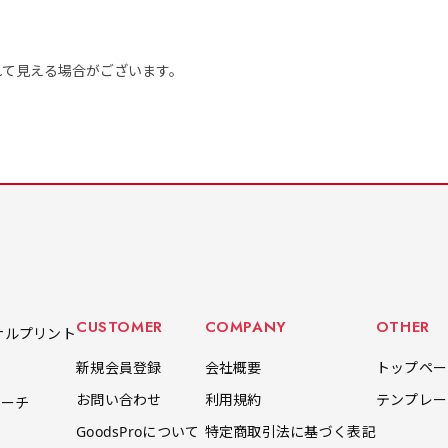
ミニ(10x30)
ジャンボ(90x270)
吊
をお送りします。ご確認のお返事を頂いたあとに製作開始いたしま
8円 ］
遠くからでも視認しやすいジ
台座タイプ・吸盤タイプ・ク
台座タイプ・吸盤タイプ・ク
掛け軸
遠くからでも視認しやすいジ
掛け軸
れて見える場合がございます。
ただけます。
ャンボサイズです。
リップタイプがございます。
リップタイプがございます。
します
ャンボサイズです。
します
駐車場などのスペースに余裕
レジカウンターや商品棚にぴ
レジカウンターや商品棚にぴ
イプを
駐車場などのスペースに余裕
イプを
がある場所で大々的に宣伝で
ったりです。かわいいい＆お
ったりです。かわいいい＆お
します
がある場所で大々的に宣伝で
します
きます。
しゃれなのぼりです。台はセ
しゃれなのぼりです。台はセ
てもお
きます。
てもお
4mまたは5mのポールが必要
ットでついてます。
ットでついてます。
4mまたは5mのポールが必要
です。
です。
CUSTOMER
COMPANY
OTHER
ナルプリント
自由入力(180x60以内)
レギュラーのれん
レギ
新規会員登録
会社概要
トップペー
(180x50)
Aバナー(60x180)
自由入力(60x180以内)
お問い合わせ
利用規約
テンプレー
ポーチ
Aバナーは三角の形状を利用
お好みのサイズで縦幕・横幕
レギュラーのれんは横幕の上
レギュ
お好みのサイズで縦幕・横幕
GoodsProについて
特定商取引法に基づく表記