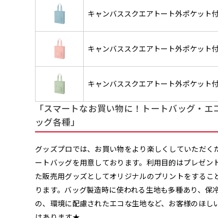
お急ぎ［ +330
とができます。ご購入時にご希
キャンバススクエアトート外ポケット
一般的なのぼり旗
上チチ
上下チチ
当社の既製デザ
お急ぎは翌営業日
リデザインします。書体などの
上左チチ
上右チチ
（上のみ）
（上と下
みが約0.14ｍｍ
（上と左）
（上と右
場合もあります。
します。基本的にのぼりの下部
のぼり旗の改造プラ
す。
例
キャンバススクエアトート外ポケット
だけましたらロゴの印刷も出来
詳細は
お問い合わせ
のぼり旗製作で一
側辺補強縫製
お客様が納得するまで何度でも
生地の厚みが薄く
［ +38円 ］
ください。
キャンバススクエアトート外ポケット
い生地です。
リピート
ハトメ四隅
ハトメ上2
チ
あまりに大きな変更が何度もあ
上下左右
チチ無し
（+1営業日）
（+1営業日
（四辺にチチ）
辺
印刷工程に入った場合はいかな
「スマートなお買い物に！トートバッグ・エ
ショッピングカート
ッグ各種」
リピート（要画像確
グッズプロでは、お買い物をより楽しくしていただく
ートバッグを用意しております。利用目的はプレゼン
上下棒袋縫い
その他
弊社よりJPG画像
右棒袋縫い
上棒袋縫
（上のみ）
た販売用グッズとしてオリジナルのプリントをするこ
（上と右）
（上のみ
ります。バッグ製造時に使われる生地も多種あり、保
※備考欄に要
入稿（AI／PSD
の、環境に配慮されたエコな生地など、お客様のほし
はあります★