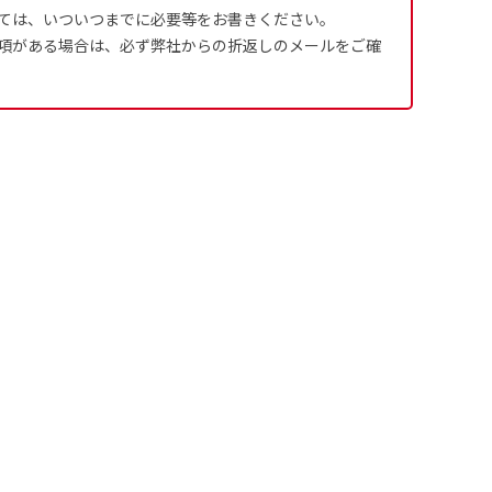
ては、いついつまでに必要等をお書きください。
項がある場合は、必ず弊社からの折返しのメールをご確
ます。
るために折り返し縫いをす
は、革や布などに開
は、革や布などに開
式のデータとさ
ために取り付けるリ
ために取り付けるリ
す。当グッズプロで販売と
す）が縫いつけてあるのが
り旗の１辺～４辺は折り返
ープなどで固定し
ープなどで固定し
合や・最終的なカットをする際の
合や・最終的なカットをする際の
用して自分だけののぼり旗
成いただく必要
ことも風向きによっ
ことも風向きによっ
5ｍｍ程度は起きる可能性があり
5ｍｍ程度は起きる可能性があり
イズにつきまし
どを挿入するなどの相談も
。
なってしまういこと
なってしまういこと
よりダウンロー
奨されています。
かひらめくかもしれませ
り溶けるに近くな
きる限り反転したデザイン
4本（5分割）
ズに対して四辺
す。
かもしれません。
［ +132円 ］
は仕上がりサイ
業日）
ます。