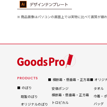
ハーフ(30x90)
弊社よりJPG画像
デザインアレンジ［ +2,49
店内用です。お客さんの歩行
店内用です。お客さんの歩行
商品画像はパソコンの画面上では実物に比べて画質が崩
デザインの色や文字等が変更い
や陳列した商品の邪魔になり
や陳列した商品の邪魔になり
にくいのがポイントです。ハ
にくいのがポイントです。ハ
ーフ用のポールが必要です。
ーフ用のポールが必要です。
PRODUCTS
■ 横断幕・懸垂幕・正方幕
■ オリジ
布A1ポスター(84x60)
■ のぼり
安価ポンジ
タオル
布A1ポスター(60x84)
横断幕・懸垂幕・正方幕
巾着・
既製のぼり
のぼりだけでなく、ポスター
のぼりだけでなく、ポスター
トロピカル
バッグ
オリジナルのぼり