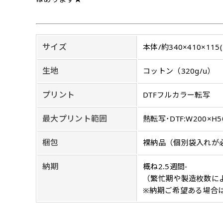
購入時の案内に沿って
名入れ［+999円］
文字のみの名入れが可能です。
レギュラー(180x60)
入稿（AI／PSD
サイズ
本体/約340×410×115
レギュラー(60x180)
弊社よりJPG画像
生地
コットン（320g/u）
よく見かける一般的なのぼり
よく見かける一般的なのぼり
名入れ（要画像確認）［+1,
旗のサイズです。
3
旗のサイズです。
3
弊社よりJPG画像をお送りし
プリント
DTFフルカラー転写
ほとんどのポールや注水台に
ほとんどのポールや注水台に
デザイン依頼［ +3
使用できます。
使用できます。
最大プリント範囲
熱転写･DTF:W200×H5
ご購入時の案内にそ
ロゴ有り名入れ［ +1,498
梱包
裸納品（個別袋入れが
ご購入時の案内にそって、デザ
文字だけのぼり［ +
納期
概ね2.5週間-
ご購入時の案内に沿
（繁忙期や製造枚数に
ロゴ有り名入れ（要画像確認）
※納期ご希望ある場合
弊社よりJPG画像をお送りし
文字だけのぼり（要
ハーフ(90x30)