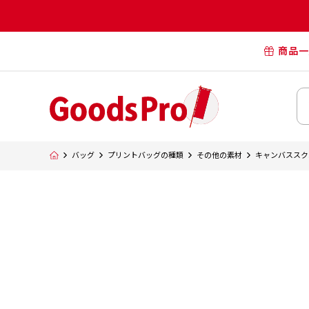
商品一
オリジナル
オリジナル
オリジナルポー
横断幕・懸
バッグ
プリントバッグの種類
その他の素材
キャンバススク
タペスト
オリジナル