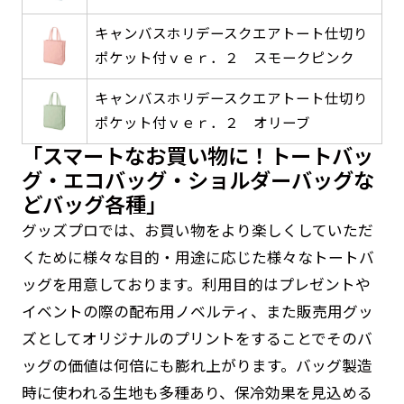
返事を頂いたあとに製作開始いたします。
弊社よりJPG画像をお送りします。ご確認のお
キャンバスホリデースクエアトート仕切り
返事を頂いたあとに製作開始いたします。
ポケット付ｖｅｒ．２ スモークピンク
デザインアレンジ［ +2,498円 ］
ハーフ(30x90)
ハーフ(90x30)
キャンバスホリデースクエアトート仕切り
デザインの色や文字等が変更いただけます。
ポケット付ｖｅｒ．２ オリーブ
店内用です。お客さんの歩行や陳列した商品の邪
店内用です。お客さんの歩行や陳列した商品の邪
「スマートなお買い物に！トートバッ
魔になりにくいのがポイントです。ハーフ用のポ
魔になりにくいのがポイントです。ハーフ用のポ
グ・エコバッグ・ショルダーバッグな
ールが必要です。
ールが必要です。
どバッグ各種」
グッズプロでは、お買い物をより楽しくしていただ
くために様々な目的・用途に応じた様々なトートバ
ッグを用意しております。利用目的はプレゼントや
イベントの際の配布用ノベルティ、また販売用グッ
ミニ(10x30)
ミニ(30x10)
ズとしてオリジナルのプリントをすることでそのバ
防炎加工（納期+1営業日）［ +540円 ］
ッグの価値は何倍にも膨れ上がります。バッグ製造
台座タイプ・吸盤タイプ・クリップタイプがござ
台座タイプ・吸盤タイプ・クリップタイプがござ
時に使われる生地も多種あり、保冷効果を見込める
います。レジカウンターや商品棚にぴったりで
のぼり旗の防炎加工は、消防法で定められてい
います。レジカウンターや商品棚にぴったりで