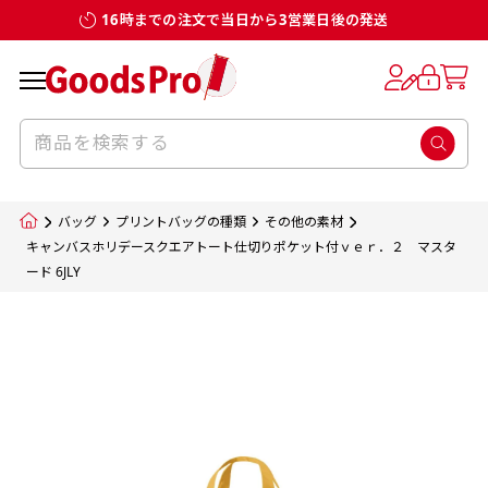
16時までの注文で当日から3営業日後の発送
お客様からのデータ入稿でのぼり旗を製作
既製デザイン
デザイン方向
チチについて
のぼり旗のチチについて
補強縫製って何？
スリット（切り込み）加工とは？
生地の種類
サイズ一覧
サイズ一覧
する場合
デザイン変更なしでのご注文となります。
のぼり旗のデザインをする際に、考えると良
既製品のサイズについては以下のサイズ表の通
既製品のサイズについては以下のサイズ表の通
一般的にはチチの位置はのぼり旗に対して上
一般的にはチチの位置はのぼり旗に対して上
補強縫製とはヒートカッター（熱で焼き切る
スリット（切り込み）を入れることで横幕が
入稿いただくデータは基本的にイラストレー
既製デザインとは当社グッズプロがオリジナ
いのがデザイン方向です。
り様々なサイズに対応しております。
り様々なサイズに対応しております。
辺３か所左辺５か所になります。のぼり旗を
辺３か所左辺５か所になります。のぼり旗を
カッター）を使用して、のぼり旗自体の強度
分割されているようにみせます。
ター形式のデータまたはフォトショップ形式
ルで製品デザインをしたデザインそのものを
のぼり旗のデザインとしては基本的に左側と
お客様オリジナルサイズで製作をしたい場合
お客様オリジナルサイズで製作をしたい場合
ポールに通す際には上辺２か所に対してチチ
ポールに通す際には上辺２か所に対してチチ
をあげるために折り返し縫いをすることで風
疑似的にのれんのように見せるための加工手
バッグ
プリントバッグの種類
その他の素材
のデータとさせていただいております。
指します。当グッズプロで販売として取り扱っ
上側にポールを通すミミ（業界用語でチチと
につきましてはお気軽にご相談ください。
につきましてはお気軽にご相談ください。
が左右どちらでものぼり旗自体をポールにく
が左右どちらでものぼり旗自体をポールにく
の影響を受けやすい四辺の強度を増す加工で
法です。
キャンバスホリデースクエアトート仕切りポケット付ｖｅｒ．２ マスタ
jpgデータ等の画像データを貼り付ける際には
ード 6JLY
ているあらゆるのぼり旗のデザインがそれに
呼びます）が縫いつけてあるのが一般的です。
くりつけることは可能です。
くりつけることは可能です。
す。
ただし、布の性質上、必ず印刷サイズのズレな
ただし、布の性質上、必ず印刷サイズのズレな
注意が必要です。画像解像度を考慮して作成
該当いたします。既製のデザインを応用して自
ただ、お客様の飾り付けたい場所の風向きを
各辺のおおむね3～5ｍｍ程度を折り返し、縫
どは発生します（熱処理する際に生地が伸び縮
どは発生します（熱処理する際に生地が伸び縮
いただく必要があります。（概ね原寸サイズ
1本（2分割）
みする都合や・最終的なカットをする際の都合
みする都合や・最終的なカットをする際の都合
で解像度200dp以上必要です）当社の取り扱
分だけののぼり旗をつくりたい！などのデザ
少し考えると
い糸を走らせて補強します。加工をすることで
棒袋縫い加工
棒袋縫い加工
内容
個数
単価
金額
［ +33円 ］
など）のでサイズの指定につきましてはｍｍ単
など）のでサイズの指定につきましてはｍｍ単
いの規格サイズにつきましてはデザインテン
イン改造や既製デザインに自分たちの団体の
もしかしたら左側と上についているよりも右
のぼり旗の１辺～４辺は折り返し加工されま
ポンジ（一般）
生地のふちを大きく棒袋状に縫いこみポール
生地のふちを大きく棒袋状に縫いこみポール
位は不可となります。最終的なサイズも多少の
位は不可となります。最終的なサイズも多少の
プレートの用意がありますので、ご購入後マ
¥0
名前入れや会社のロゴなどを挿入するなどの
側と上についていた方が良いと思うかもしれ
すのでその部分のホツレや裂けてしまうこと
合計金額
（税込）
ズレ5ｍｍ程度は起きる可能性があります。
ズレ5ｍｍ程度は起きる可能性があります。
一般的なのぼり旗の生地はポンジといわれる
イページの「購入履歴」よりダウンロードし
を通す筒をつくります。ポール自体を包み込
を通す筒をつくります。ポール自体を包み込
相談もお請けしております。
ません。
を防止する効果があります。
てご利用くださいませ。
2本（3分割）
厚みが約0.14ｍｍのとても薄い生地を使用し
むため、耐久性があがり、デザインがより目
むため、耐久性があがり、デザインがより目
カートに入れる
風向きを考えながらチチの向きを決めてから
［ +66円 ］
ます。
棒袋縫いの場合、補強が無償で付いてきます。