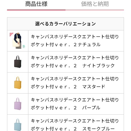
商品仕様
価格と納期
感じる場合や、立てる本数を増やしたい場合はこ
感じる場合や、立てる本数を増やしたい場合はこ
1本（2分割）の場合だと
文字のみの名入れが可能です。
弊社よりJPG画像をお送りします。ご確認のお
ちらです。
ちらです。
文字の間にスリットが入ります
返事を頂いたあとに製作開始いたします。
幅が15cm 狭くなっておりスリムな印象を受けま
幅が15cm 狭くなっておりスリムな印象を受けま
上下棒袋縫い
選べるカラーバリエーション
その他
名入れ（要画像確認）［+1,298円］
右棒袋縫い
上棒袋縫い
上下棒袋縫い
（上のみ）
す。
す。
（上と右）
（上のみ）
（上と下）
キャンバスホリデースクエアトート仕切り
デザイン依頼［ +3,998円 ］
弊社よりJPG画像をお送りします。ご確認のお
※備考欄に要望をお書きください
ポケット付ｖｅｒ．２ナチュラル
返事を頂いたあとに製作開始いたします。
ご購入時の案内にそって、デザイン画のファ
イルまたは、文章でお知らせください。
キャンバスホリデースクエアトート仕切り
ポケット付ｖｅｒ．２ ナイトブラック
ロゴ有り名入れ［ +1,498円］
Aバナー用チチ
タペストリー
その他
加工
（上2下2）
文字だけのぼり［ +1,298円 ］
コンパクト(45x150)
コンパクト(150x45)
ご購入時の案内にそって、デザイン画のファ
キャンバスホリデースクエアトート仕切り
※パイプ紐付き
※備考欄に要望をお書きください
ポケット付ｖｅｒ．２ マスタード
イルまたは、文章でお知らせください。
ご購入時の案内に沿って、文字をご指定くだ
あまり一般的でないサイズですが最近、注文が増
あまり一般的でないサイズですが最近、注文が増
さい。
えてきました。
えてきました。
キャンバスホリデースクエアトート仕切り
ロゴ有り名入れ（要画像確認）［ +1,798
コンビニさんなどで多いです。 お店の外観の邪魔
コンビニさんなどで多いです。 お店の外観の邪魔
ポケット付ｖｅｒ．２ パープル
円］
になりづらく、狭い範囲で沢山飾れます。
になりづらく、狭い範囲で沢山飾れます。
文字だけのぼり（要画像確認）［ +1,598円
キャンバスホリデースクエアトート仕切り
］
弊社よりJPG画像をお送りします。ご確認のお
ポケット付ｖｅｒ．２ スモークブルー