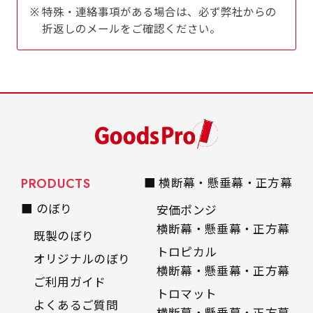
自由入力(60x180以内)
特殊・連絡事項がある場合は、必ず弊社からの
レギュラーのれんは横幕の上部にチチを5か所つ
折返しのメールをご確認ください。
お好みのサイズで縦幕・横幕の作成が可能です。
けて疑似的にのれんのような幕をつくります。お
長辺が180cm以内、短辺が60cm以内であれば自
店の入口付近の装飾に是非！
由なサイズを指定下さい！
あんな場所こんな場所お好みのサイズでお好みの
幕の製作をお楽しみください
（※cm単位での指定でおねがいいたします。）
レギュラースリムのれん
(180x30)
PRODUCTS
■ 横断幕・懸垂幕・正方幕
■ のぼり
レギュラーのれんスリムは横幕の上部にチチを5
安価ポンジ
か所つけて疑似的にのれんのような幕をつくりま
横断幕・懸垂幕・正方幕
既製のぼり
す。
トロピカル
オリジナルのぼり
レギュラーのれんとの違いは縦のサイズが異なり
横断幕・懸垂幕・正方幕
ご利用ガイド
ます。（レギュラーのれん縦50cm／レギュラー
トロマット
よくあるご質問
スリムのれん縦30cm）お店の入口付近の装飾に
横断幕・懸垂幕・正方幕