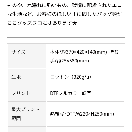
ものや、水濡れに強いもの、環境に配慮されたエコ
す。かわいいい＆おしゃれなのぼりです。台はセ
す。かわいいい＆おしゃれなのぼりです。台はセ
る場所でのぼり旗を使用する際に推奨されてい
な生地など、お客様のほしい！に即したバッグ類が
ットでついてます。
ットでついてます。
ます。防炎加工によってのぼり旗が炎に触れても
ここグッズプロにはあります★
燃えにくくなります。（燃えるというより溶け
るに近くなるイメージ）一般的な方法は、旗の
素材に特殊な化学薬品を使用して延焼を抑えま
す。
サイズ
本体/約370×420×140(mm)･持ち
ジャンボ(90x270)
ジャンボ(270x90)
手/約25×580(mm)
お急ぎ［ +330円 ］
遠くからでも視認しやすいジャンボサイズです。
遠くからでも視認しやすいジャンボサイズです。
生地
コットン（320g/u）
お急ぎは翌営業日発送（基本12時締め切り)枚数
駐車場などのスペースに余裕がある場所で大々的
駐車場などのスペースに余裕がある場所で大々的
によって対応できない場合、ギリギリでも対応
に宣伝できます。
に宣伝できます。
プリント
DTFフルカラー転写
4mまたは5mのポールが必要です。
できる場合もあります。防炎加工、トロピカル
4mまたは5mのポールが必要です。
生地は対応不可です。
最大プリント
熱転写･DTF:W220×H250(mm)
範囲