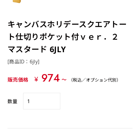
約0.2ｍｍ）。生地が重くなる分、耐久性が上
上下短辺を補強縫製しま
上左チチ
上右チチ
上チチ
（上のみ）
（上と下）
（左右）
あまりに大きな変更が何度もある場合はお断り
例
ショッピングカートページの備考欄に「以前
（上と左）
（上と右）
（上のみ）
がります。
す
する場合があります。
つくった、◯◯のぼり」の様に曖昧でも構い
ポンジをやや厚くした生地です。ポンジと比
四辺補強
キャンバスホリデースクエアトー
印刷工程に入った場合はいかなる場合もキャン
ません。
べると約2倍の厚みがあります。タペストリー
［ +58円 ］
セル不可となります。
ト仕切りポケット付ｖｅｒ．２
やバナーなどの製作によく利用します。
上左右チチ
上下左右
のぼり旗の四辺すべてを
ショート(60x150)
ショート(150x60)
チチ無し
上下チチ
左右チチ
上左右チチ
リピート（要画像確認）［ +298円 ］
（上と左右）
（四辺にチチ）
マスタード 6JLY
補強縫製します
（上と下）
（左右）
（上と左右）
幅は標準サイズですが高さが30cm 低いです。
幅は標準サイズですが高さが30cm 低いです。
弊社よりJPG画像をお送りします。ご確認のお
[商品ID：6jly]
近距離の歩行者や、特に女性の目線を意識したい
近距離の歩行者や、特に女性の目線を意識したい
返事を頂いたあとに製作開始いたします。
2本（3分割）の場合だと
場合はこちらがお勧めです。
場合はこちらがお勧めです。
974
¥
販売価格
〜
（税込／オプション代別）
文字の上からカットされます
ハトメ四隅
ハトメ上2つ
ハトメ上3つ
上下左右
入稿（AI／PSD）
（+1営業日）
（+1営業日）
（+1営業日）
チチ無し
ハトメ四隅
（四辺にチチ）
購入時の案内に沿って入稿してください。［
数量
対応ファイル：AI／PSDファイル ］
スリム(45x180)
スリム(180x45)
ハトメ上4つ
ハトメ上下4つ
上棒袋縫い
左棒袋縫い
上左チチと
上右チチと
入稿（AI／PSD）（要画像確認）［ +298円
（+1営業日）
（+1営業日）
（上のみ）
ハトメ右下
ハトメ左下
（上と左）
名入れ［+999円］
］
飾る場所に対して、標準サイズでは大きすぎると
飾る場所に対して、標準サイズでは大きすぎると