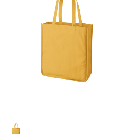
お客様自身でオリジナルのサイズで製作する
立ちます。
立ちます。
デザインをするとどの方向でデザインをする
名入れについて
場合につきましてはご希望の仕上がりサイズ
のぼり旗製作で一番良く使用される生地で
カーブ形状の特殊なのぼり旗にも適合する加
カーブ形状の特殊なのぼり旗にも適合する加
に対して四辺（すべての辺をプラス10ｍｍ）
と良いかひらめくかもしれません。デザイン
す。生地の厚みが薄く、裏側にインクが浸透
当社の既製のぼり旗に対してお客様の任意の
工方法となります。
工方法となります。
側辺補強縫製
3本（4分割）
したサイズで製作ください。（重要な情報な
の方向性につきましてはお客様の好みもあり
しやすい生地です。
テキストや企業情報・お店情報などを埋め込
［ +38円 ］
［ +99円 ］
どについては仕上がりサイズから四辺内側に
ますので、見られる方（お客様）ができる限
20ｍｍ程度内側の範囲内でデザイン校正して
むことができます。ご購入時にご希望の店舗
ハトメ加工
ハトメ加工
り反転したデザインをみるよりも正像でみら
ください）
名などをご記載ください。専任のデザイナー
ハトメ（鳩目）とは、革や布などに開けた穴
ハトメ（鳩目）とは、革や布などに開けた穴
れるデザインを提供したいかと思いますので
4本（5分割）
がバッチリデザインします。書体などのご指
を補強するために取り付けるリングです。壁
を補強するために取り付けるリングです。壁
その辺を参考にするとよいかもしれません。
［ +132円 ］
当社の既製デザインを利用してのぼり旗を
定がなければ、のぼりのイメージに最適のフ
L字補強縫製
側にロープなどで固定して、突風で倒れること
側にロープなどで固定して、突風で倒れること
製作したい場合
［ +38円 ］
ォントを使用します。基本的にのぼりの下部
も風向きによってずっと裏向きになってしまう
も風向きによってずっと裏向きになってしまう
のぼり旗の改造プランとなりますので改造の
にショップ名、社名、電話番号が入ります。
チチのついてない長辺・
いこともありません。
いこともありません。
【注意点】
程度によってデザイン加工費用が発生いたし
データをお送りいただけましたらロゴの印刷
短辺を補強縫製します
スリット（切り込み）は均等割りを意識して
ます。
も出来ます。
レギュラー(60x180)
レギュラー(180x60)
カットラインを入れます。
トロピカル（納期+1営業日）
詳細は
ください。
お問い合わせ
お客様が納得するまで何度でもデザインの修
三辺補強
デザインや絵柄をスリット加工時にカットす
［ +299円 ］
［ +48円 ］
正をしますので、初めての方でもお気軽にご
よく見かける一般的なのぼり旗のサイズです。
よく見かける一般的なのぼり旗のサイズです。
る場合があります。
ほとんどのポールや注水台に使用できます。
ほとんどのポールや注水台に使用できます。
ワンランク厚手のトロピカル（生地の厚みが
相談ください。
リピート
チチのついてない長辺・
上チチ
上下チチ
左右チチ