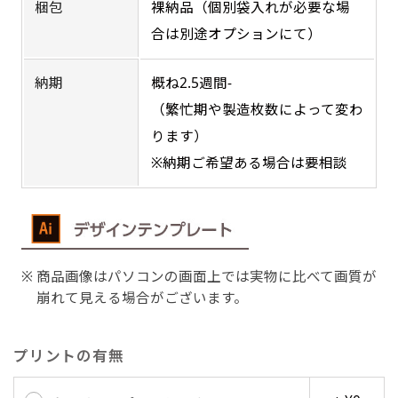
梱包
裸納品（個別袋入れが必要な場
合は別途オプションにて）
吊り下げ旗(30x42)
吊り下げ旗(42x30)
掛け軸のように吊り下げ式にします。上部に棒袋
納期
概ね2.5週間-
掛け軸のように吊り下げ式にします。上部に棒袋
作成しパイプを入れてその間に紐を通します。壁
作成しパイプを入れてその間に紐を通します。壁
（繁忙期や製造枚数によって変わ
際の装飾などにとてもお役立ち！
際の装飾などにとてもお役立ち！
ります）
※納期ご希望ある場合は要相談
布A1ポスター(60x84)
布A1ポスター(84x60)
商品画像はパソコンの画面上では実物に比べて画質が
崩れて見える場合がございます。
のぼりだけでなく、ポスターも作れます。
のぼりだけでなく、ポスターも作れます。
のぼり旗と同じデザインで飾れば宣伝効果UP!
のぼり旗と同じデザインで飾れば宣伝効果UP!
プリントの有無