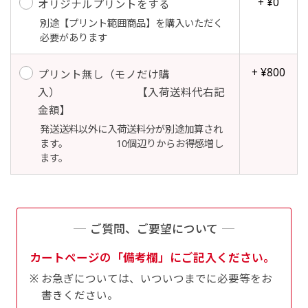
+ ¥0
オリジナルプリントをする
別途【プリント範囲商品】を購入いただく
必要があります
Aバナー(60x180)
自由入力(180x60以内)
+ ¥800
プリント無し（モノだけ購
入） 【入荷送料代右記
Aバナーは三角の形状を利用することでA面B面2
お好みのサイズで縦幕・横幕の作成が可能です。
金額】
種のデザインを楽しむことができます。前からも
長辺が180cm以内、短辺が60cm以内であれば自
発送送料以外に入荷送料分が別途加算され
後ろからもアピールができる両面対応のバナーで
由なサイズを指定下さい！
ます。 10個辺りからお得感増し
す。
あんな場所こんな場所お好みのサイズでお好みの
ます。
A面B面のデザイン変化を楽しんでお客様にアピ
幕の製作をお楽しみください
ールするもよし、両面同じデザインでアピールす
（※cm単位での指定でおねがいいたします。）
るもよしです！
ご質問、ご要望について
カートページの「備考欄」にご記入ください。
お急ぎについては、いついつまでに必要等をお
レギュラーのれん
書きください。
(180x50)