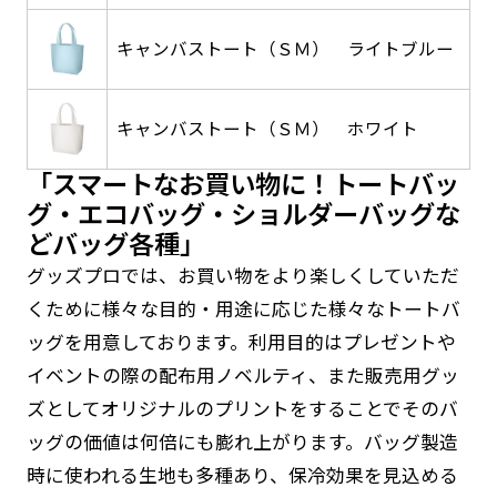
す。かわいいい＆おしゃれなのぼりです。台はセ
す。かわいいい＆おしゃれなのぼりです。台はセ
キャンバストート（ＳＭ） ライトブルー
ットでついてます。
ットでついてます。
キャンバストート（ＳＭ） ホワイト
「スマートなお買い物に！トートバッ
防炎加工（納期+1営業日）［ +540円 ］
グ・エコバッグ・ショルダーバッグな
ジャンボ(90x270)
ジャンボ(270x90)
どバッグ各種」
のぼり旗の防炎加工は、消防法で定められてい
グッズプロでは、お買い物をより楽しくしていただ
遠くからでも視認しやすいジャンボサイズです。
遠くからでも視認しやすいジャンボサイズです。
る場所でのぼり旗を使用する際に推奨されてい
くために様々な目的・用途に応じた様々なトートバ
駐車場などのスペースに余裕がある場所で大々的
駐車場などのスペースに余裕がある場所で大々的
ます。防炎加工によってのぼり旗が炎に触れても
ッグを用意しております。利用目的はプレゼントや
に宣伝できます。
に宣伝できます。
燃えにくくなります。（燃えるというより溶け
4mまたは5mのポールが必要です。
4mまたは5mのポールが必要です。
イベントの際の配布用ノベルティ、また販売用グッ
るに近くなるイメージ）一般的な方法は、旗の
ズとしてオリジナルのプリントをすることでそのバ
素材に特殊な化学薬品を使用して延焼を抑えま
ッグの価値は何倍にも膨れ上がります。バッグ製造
す。
時に使われる生地も多種あり、保冷効果を見込める