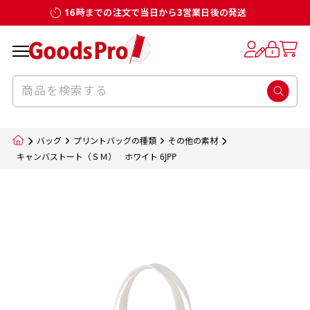
16時までの注文で当日から3営業日後の発送
お客様からのデータ入稿でのぼり旗を製作
既製デザイン
デザイン方向
チチについて
のぼり旗のチチについて
補強縫製って何？
スリット（切り込み）加工とは？
生地の種類
サイズ一覧
サイズ一覧
する場合
デザイン変更なしでのご注文となります。
のぼり旗のデザインをする際に、考えると良
既製品のサイズについては以下のサイズ表の通
既製品のサイズについては以下のサイズ表の通
一般的にはチチの位置はのぼり旗に対して上
一般的にはチチの位置はのぼり旗に対して上
補強縫製とはヒートカッター（熱で焼き切る
スリット（切り込み）を入れることで横幕が
入稿いただくデータは基本的にイラストレー
既製デザインとは当社グッズプロがオリジナ
いのがデザイン方向です。
り様々なサイズに対応しております。
り様々なサイズに対応しております。
辺３か所左辺５か所になります。のぼり旗を
辺３か所左辺５か所になります。のぼり旗を
カッター）を使用して、のぼり旗自体の強度
分割されているようにみせます。
ター形式のデータまたはフォトショップ形式
ルで製品デザインをしたデザインそのものを
のぼり旗のデザインとしては基本的に左側と
お客様オリジナルサイズで製作をしたい場合
お客様オリジナルサイズで製作をしたい場合
ポールに通す際には上辺２か所に対してチチ
ポールに通す際には上辺２か所に対してチチ
をあげるために折り返し縫いをすることで風
疑似的にのれんのように見せるための加工手
バッグ
プリントバッグの種類
その他の素材
のデータとさせていただいております。
指します。当グッズプロで販売として取り扱っ
上側にポールを通すミミ（業界用語でチチと
につきましてはお気軽にご相談ください。
につきましてはお気軽にご相談ください。
が左右どちらでものぼり旗自体をポールにく
が左右どちらでものぼり旗自体をポールにく
の影響を受けやすい四辺の強度を増す加工で
法です。
キャンバストート（ＳＭ） ホワイト 6JPP
jpgデータ等の画像データを貼り付ける際には
ているあらゆるのぼり旗のデザインがそれに
呼びます）が縫いつけてあるのが一般的です。
くりつけることは可能です。
くりつけることは可能です。
す。
ただし、布の性質上、必ず印刷サイズのズレな
ただし、布の性質上、必ず印刷サイズのズレな
注意が必要です。画像解像度を考慮して作成
該当いたします。既製のデザインを応用して自
ただ、お客様の飾り付けたい場所の風向きを
各辺のおおむね3～5ｍｍ程度を折り返し、縫
どは発生します（熱処理する際に生地が伸び縮
どは発生します（熱処理する際に生地が伸び縮
いただく必要があります。（概ね原寸サイズ
1本（2分割）
みする都合や・最終的なカットをする際の都合
みする都合や・最終的なカットをする際の都合
で解像度200dp以上必要です）当社の取り扱
分だけののぼり旗をつくりたい！などのデザ
少し考えると
い糸を走らせて補強します。加工をすることで
棒袋縫い加工
棒袋縫い加工
内容
個数
単価
金額
［ +33円 ］
など）のでサイズの指定につきましてはｍｍ単
など）のでサイズの指定につきましてはｍｍ単
いの規格サイズにつきましてはデザインテン
イン改造や既製デザインに自分たちの団体の
もしかしたら左側と上についているよりも右
のぼり旗の１辺～４辺は折り返し加工されま
ポンジ（一般）
生地のふちを大きく棒袋状に縫いこみポール
生地のふちを大きく棒袋状に縫いこみポール
位は不可となります。最終的なサイズも多少の
位は不可となります。最終的なサイズも多少の
プレートの用意がありますので、ご購入後マ
¥0
名前入れや会社のロゴなどを挿入するなどの
側と上についていた方が良いと思うかもしれ
すのでその部分のホツレや裂けてしまうこと
合計金額
（税込）
ズレ5ｍｍ程度は起きる可能性があります。
ズレ5ｍｍ程度は起きる可能性があります。
一般的なのぼり旗の生地はポンジといわれる
イページの「購入履歴」よりダウンロードし
を通す筒をつくります。ポール自体を包み込
を通す筒をつくります。ポール自体を包み込
相談もお請けしております。
ません。
を防止する効果があります。
てご利用くださいませ。
2本（3分割）
厚みが約0.14ｍｍのとても薄い生地を使用し
むため、耐久性があがり、デザインがより目
むため、耐久性があがり、デザインがより目
カートに入れる
風向きを考えながらチチの向きを決めてから
［ +66円 ］
ます。
棒袋縫いの場合、補強が無償で付いてきます。