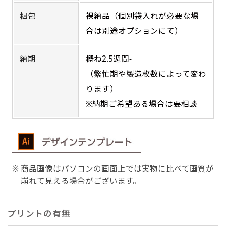
梱包
裸納品（個別袋入れが必要な場
合は別途オプションにて）
Aバナー(60x180)
自由入力(180x60以内)
納期
概ね2.5週間-
Aバナーは三角の形状を利用することでA面B面2
お好みのサイズで縦幕・横幕の作成が可能です。
（繁忙期や製造枚数によって変わ
種のデザインを楽しむことができます。前からも
長辺が180cm以内、短辺が60cm以内であれば自
ります）
後ろからもアピールができる両面対応のバナーで
由なサイズを指定下さい！
※納期ご希望ある場合は要相談
す。
あんな場所こんな場所お好みのサイズでお好みの
A面B面のデザイン変化を楽しんでお客様にアピ
幕の製作をお楽しみください
ールするもよし、両面同じデザインでアピールす
（※cm単位での指定でおねがいいたします。）
るもよしです！
商品画像はパソコンの画面上では実物に比べて画質が
崩れて見える場合がございます。
レギュラーのれん
プリントの有無
(180x50)