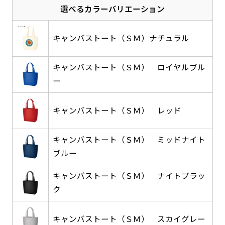
選べるカラーバリエーション
感じる場合や、立てる本数を増やしたい場合はこ
感じる場合や、立てる本数を増やしたい場合はこ
1本（2分割）の場合だと
文字のみの名入れが可能です。
弊社よりJPG画像をお送りします。ご確認のお
ちらです。
ちらです。
文字の間にスリットが入ります
返事を頂いたあとに製作開始いたします。
キャンバストート（ＳＭ）ナチュラル
幅が15cm 狭くなっておりスリムな印象を受けま
幅が15cm 狭くなっておりスリムな印象を受けま
上下棒袋縫い
その他
名入れ（要画像確認）［+1,298円］
右棒袋縫い
上棒袋縫い
上下棒袋縫い
（上のみ）
す。
す。
（上と右）
（上のみ）
（上と下）
デザイン依頼［ +3,998円 ］
弊社よりJPG画像をお送りします。ご確認のお
キャンバストート（ＳＭ） ロイヤルブル
※備考欄に要望をお書きください
ー
返事を頂いたあとに製作開始いたします。
ご購入時の案内にそって、デザイン画のファ
イルまたは、文章でお知らせください。
キャンバストート（ＳＭ） レッド
ロゴ有り名入れ［ +1,498円］
Aバナー用チチ
タペストリー
その他
加工
（上2下2）
文字だけのぼり［ +1,298円 ］
コンパクト(45x150)
コンパクト(150x45)
ご購入時の案内にそって、デザイン画のファ
※パイプ紐付き
※備考欄に要望をお書きください
キャンバストート（ＳＭ） ミッドナイト
イルまたは、文章でお知らせください。
ご購入時の案内に沿って、文字をご指定くだ
ブルー
あまり一般的でないサイズですが最近、注文が増
あまり一般的でないサイズですが最近、注文が増
さい。
えてきました。
えてきました。
キャンバストート（ＳＭ） ナイトブラッ
ロゴ有り名入れ（要画像確認）［ +1,798
コンビニさんなどで多いです。 お店の外観の邪魔
コンビニさんなどで多いです。 お店の外観の邪魔
ク
円］
になりづらく、狭い範囲で沢山飾れます。
になりづらく、狭い範囲で沢山飾れます。
文字だけのぼり（要画像確認）［ +1,598円
］
弊社よりJPG画像をお送りします。ご確認のお
キャンバストート（ＳＭ） スカイグレー