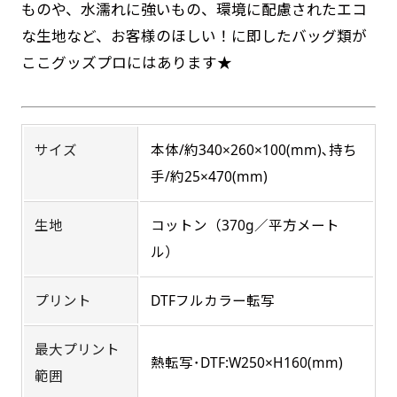
ものや、水濡れに強いもの、環境に配慮されたエコ
お急ぎ［ +330円 ］
な生地など、お客様のほしい！に即したバッグ類が
吊り下げ旗(30x42)
吊り下げ旗(42x30)
お急ぎは翌営業日発送（基本12時締め切り)枚数
ここグッズプロにはあります★
掛け軸のように吊り下げ式にします。上部に棒袋
によって対応できない場合、ギリギリでも対応
掛け軸のように吊り下げ式にします。上部に棒袋
作成しパイプを入れてその間に紐を通します。壁
作成しパイプを入れてその間に紐を通します。壁
できる場合もあります。防炎加工、トロピカル
際の装飾などにとてもお役立ち！
際の装飾などにとてもお役立ち！
生地は対応不可です。
サイズ
本体/約340×260×100(mm)､持ち
手/約25×470(mm)
生地
コットン（370g／平方メート
ル）
布A1ポスター(60x84)
布A1ポスター(84x60)
プリント
DTFフルカラー転写
のぼりだけでなく、ポスターも作れます。
のぼりだけでなく、ポスターも作れます。
のぼり旗と同じデザインで飾れば宣伝効果UP!
のぼり旗と同じデザインで飾れば宣伝効果UP!
最大プリント
熱転写･DTF:W250×H160(mm)
範囲