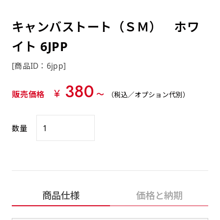
約0.2ｍｍ）。生地が重くなる分、耐久性が上
上下短辺を補強縫製しま
上左チチ
上右チチ
上チチ
（上のみ）
（上と下）
（左右）
あまりに大きな変更が何度もある場合はお断り
例
ショッピングカートページの備考欄に「以前
（上と左）
（上と右）
（上のみ）
がります。
す
する場合があります。
つくった、◯◯のぼり」の様に曖昧でも構い
キャンバストート（ＳＭ） ホワ
ポンジをやや厚くした生地です。ポンジと比
四辺補強
印刷工程に入った場合はいかなる場合もキャン
ません。
べると約2倍の厚みがあります。タペストリー
イト 6JPP
［ +58円 ］
セル不可となります。
やバナーなどの製作によく利用します。
上左右チチ
上下左右
のぼり旗の四辺すべてを
ショート(60x150)
ショート(150x60)
[商品ID：6jpp]
チチ無し
上下チチ
左右チチ
上左右チチ
リピート（要画像確認）［ +298円 ］
（上と左右）
（四辺にチチ）
補強縫製します
（上と下）
（左右）
（上と左右）
380
幅は標準サイズですが高さが30cm 低いです。
幅は標準サイズですが高さが30cm 低いです。
弊社よりJPG画像をお送りします。ご確認のお
¥
販売価格
〜
（税込／オプション代別）
近距離の歩行者や、特に女性の目線を意識したい
近距離の歩行者や、特に女性の目線を意識したい
返事を頂いたあとに製作開始いたします。
2本（3分割）の場合だと
場合はこちらがお勧めです。
場合はこちらがお勧めです。
文字の上からカットされます
数量
ハトメ四隅
ハトメ上2つ
ハトメ上3つ
上下左右
入稿（AI／PSD）
（+1営業日）
（+1営業日）
（+1営業日）
チチ無し
ハトメ四隅
（四辺にチチ）
購入時の案内に沿って入稿してください。［
対応ファイル：AI／PSDファイル ］
スリム(45x180)
スリム(180x45)
ハトメ上4つ
ハトメ上下4つ
上棒袋縫い
商品仕様
価格と納期
左棒袋縫い
上左チチと
上右チチと
入稿（AI／PSD）（要画像確認）［ +298円
（+1営業日）
（+1営業日）
（上のみ）
ハトメ右下
ハトメ左下
（上と左）
名入れ［+999円］
］
飾る場所に対して、標準サイズでは大きすぎると
飾る場所に対して、標準サイズでは大きすぎると