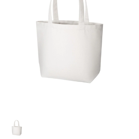
お客様自身でオリジナルのサイズで製作する
立ちます。
立ちます。
デザインをするとどの方向でデザインをする
名入れについて
場合につきましてはご希望の仕上がりサイズ
のぼり旗製作で一番良く使用される生地で
カーブ形状の特殊なのぼり旗にも適合する加
カーブ形状の特殊なのぼり旗にも適合する加
に対して四辺（すべての辺をプラス10ｍｍ）
と良いかひらめくかもしれません。デザイン
す。生地の厚みが薄く、裏側にインクが浸透
当社の既製のぼり旗に対してお客様の任意の
工方法となります。
工方法となります。
側辺補強縫製
3本（4分割）
したサイズで製作ください。（重要な情報な
の方向性につきましてはお客様の好みもあり
しやすい生地です。
テキストや企業情報・お店情報などを埋め込
［ +38円 ］
［ +99円 ］
どについては仕上がりサイズから四辺内側に
ますので、見られる方（お客様）ができる限
20ｍｍ程度内側の範囲内でデザイン校正して
むことができます。ご購入時にご希望の店舗
ハトメ加工
ハトメ加工
り反転したデザインをみるよりも正像でみら
ください）
名などをご記載ください。専任のデザイナー
ハトメ（鳩目）とは、革や布などに開けた穴
ハトメ（鳩目）とは、革や布などに開けた穴
れるデザインを提供したいかと思いますので
4本（5分割）
がバッチリデザインします。書体などのご指
を補強するために取り付けるリングです。壁
を補強するために取り付けるリングです。壁
その辺を参考にするとよいかもしれません。
［ +132円 ］
当社の既製デザインを利用してのぼり旗を
定がなければ、のぼりのイメージに最適のフ
L字補強縫製
側にロープなどで固定して、突風で倒れること
側にロープなどで固定して、突風で倒れること
製作したい場合
［ +38円 ］
ォントを使用します。基本的にのぼりの下部
も風向きによってずっと裏向きになってしまう
も風向きによってずっと裏向きになってしまう
のぼり旗の改造プランとなりますので改造の
にショップ名、社名、電話番号が入ります。
チチのついてない長辺・
いこともありません。
いこともありません。
【注意点】
程度によってデザイン加工費用が発生いたし
データをお送りいただけましたらロゴの印刷
短辺を補強縫製します
スリット（切り込み）は均等割りを意識して
ます。
も出来ます。
レギュラー(60x180)
レギュラー(180x60)
カットラインを入れます。
トロピカル（納期+1営業日）
詳細は
ください。
お問い合わせ
お客様が納得するまで何度でもデザインの修
三辺補強
デザインや絵柄をスリット加工時にカットす
［ +299円 ］
［ +48円 ］
正をしますので、初めての方でもお気軽にご
よく見かける一般的なのぼり旗のサイズです。
よく見かける一般的なのぼり旗のサイズです。
る場合があります。
ほとんどのポールや注水台に使用できます。
ほとんどのポールや注水台に使用できます。
ワンランク厚手のトロピカル（生地の厚みが
相談ください。
リピート
チチのついてない長辺・
上チチ
上下チチ
左右チチ