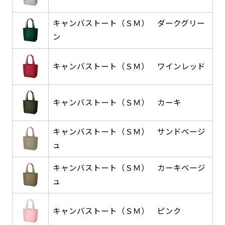
返事を頂いたあとに製作開始いたします。
弊社よりJPG画像をお送りします。ご確認のお
返事を頂いたあとに製作開始いたします。
キャンバストート（ＳＭ） ダークグリー
ン
デザインアレンジ［ +2,498円 ］
ハーフ(30x90)
ハーフ(90x30)
デザインの色や文字等が変更いただけます。
キャンバストート（ＳＭ） ワインレッド
店内用です。お客さんの歩行や陳列した商品の邪
店内用です。お客さんの歩行や陳列した商品の邪
魔になりにくいのがポイントです。ハーフ用のポ
魔になりにくいのがポイントです。ハーフ用のポ
キャンバストート（ＳＭ） カーキ
ールが必要です。
ールが必要です。
キャンバストート（ＳＭ） サンドベージ
ュ
キャンバストート（ＳＭ） カーキベージ
ュ
ミニ(10x30)
ミニ(30x10)
台座タイプ・吸盤タイプ・クリップタイプがござ
台座タイプ・吸盤タイプ・クリップタイプがござ
キャンバストート（ＳＭ） ピンク
います。レジカウンターや商品棚にぴったりで
います。レジカウンターや商品棚にぴったりで