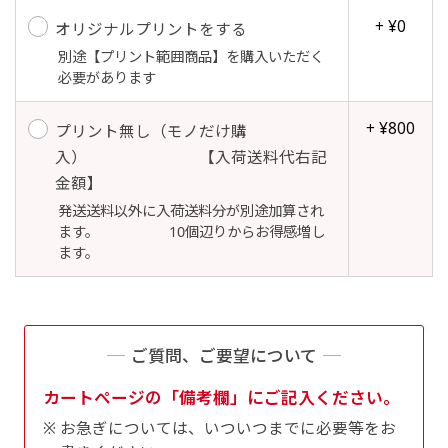
自由入力(60x180以内)
+ ¥0
オリジナルプリントをする
レギュラーのれんは横幕の上部にチチを5か所つ
別途【プリント範囲商品】を購入いただく
お好みのサイズで縦幕・横幕の作成が可能です。
けて疑似的にのれんのような幕をつくります。お
必要があります
長辺が180cm以内、短辺が60cm以内であれば自
店の入口付近の装飾に是非！
由なサイズを指定下さい！
+ ¥800
プリント無し（モノだけ購
あんな場所こんな場所お好みのサイズでお好みの
入） 【入荷送料代右記
幕の製作をお楽しみください
金額】
（※cm単位での指定でおねがいいたします。）
発送送料以外に入荷送料分が別途加算され
レギュラースリムのれん
ます。 10個辺りからお得感増し
(180x30)
ます。
レギュラーのれんスリムは横幕の上部にチチを5
か所つけて疑似的にのれんのような幕をつくりま
す。
ご質問、ご要望について
レギュラーのれんとの違いは縦のサイズが異なり
カートページの「備考欄」にご記入ください。
ます。（レギュラーのれん縦50cm／レギュラー
お急ぎについては、いついつまでに必要等をお
スリムのれん縦30cm）お店の入口付近の装飾に