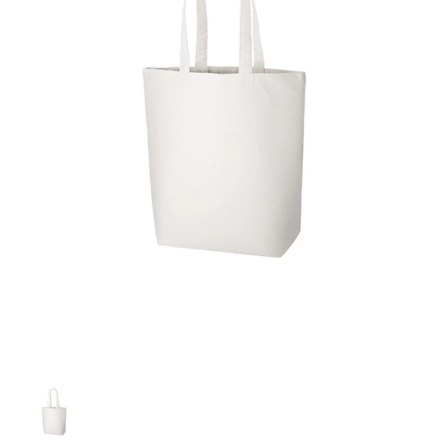
お客様自身でオリジナルのサイズで製作する
立ちます。
立ちます。
デザインをするとどの方向でデザインをする
名入れについて
場合につきましてはご希望の仕上がりサイズ
のぼり旗製作で一番良く使用される生地で
カーブ形状の特殊なのぼり旗にも適合する加
カーブ形状の特殊なのぼり旗にも適合する加
に対して四辺（すべての辺をプラス10ｍｍ）
と良いかひらめくかもしれません。デザイン
す。生地の厚みが薄く、裏側にインクが浸透
当社の既製のぼり旗に対してお客様の任意の
工方法となります。
工方法となります。
側辺補強縫製
3本（4分割）
したサイズで製作ください。（重要な情報な
の方向性につきましてはお客様の好みもあり
しやすい生地です。
テキストや企業情報・お店情報などを埋め込
［ +38円 ］
［ +99円 ］
どについては仕上がりサイズから四辺内側に
ますので、見られる方（お客様）ができる限
20ｍｍ程度内側の範囲内でデザイン校正して
むことができます。ご購入時にご希望の店舗
ハトメ加工
ハトメ加工
り反転したデザインをみるよりも正像でみら
ください）
名などをご記載ください。専任のデザイナー
ハトメ（鳩目）とは、革や布などに開けた穴
ハトメ（鳩目）とは、革や布などに開けた穴
れるデザインを提供したいかと思いますので
4本（5分割）
がバッチリデザインします。書体などのご指
を補強するために取り付けるリングです。壁
を補強するために取り付けるリングです。壁
その辺を参考にするとよいかもしれません。
［ +132円 ］
当社の既製デザインを利用してのぼり旗を
定がなければ、のぼりのイメージに最適のフ
L字補強縫製
側にロープなどで固定して、突風で倒れること
側にロープなどで固定して、突風で倒れること
製作したい場合
［ +38円 ］
ォントを使用します。基本的にのぼりの下部
も風向きによってずっと裏向きになってしまう
も風向きによってずっと裏向きになってしまう
のぼり旗の改造プランとなりますので改造の
にショップ名、社名、電話番号が入ります。
チチのついてない長辺・
いこともありません。
いこともありません。
【注意点】
程度によってデザイン加工費用が発生いたし
データをお送りいただけましたらロゴの印刷
短辺を補強縫製します
スリット（切り込み）は均等割りを意識して
ます。
も出来ます。
レギュラー(60x180)
レギュラー(180x60)
カットラインを入れます。
トロピカル（納期+1営業日）
詳細は
ください。
お問い合わせ
お客様が納得するまで何度でもデザインの修
三辺補強
デザインや絵柄をスリット加工時にカットす
［ +299円 ］
［ +48円 ］
正をしますので、初めての方でもお気軽にご
よく見かける一般的なのぼり旗のサイズです。
よく見かける一般的なのぼり旗のサイズです。
る場合があります。
ほとんどのポールや注水台に使用できます。
ほとんどのポールや注水台に使用できます。
ワンランク厚手のトロピカル（生地の厚みが
相談ください。
リピート
チチのついてない長辺・
上チチ
上下チチ
左右チチ