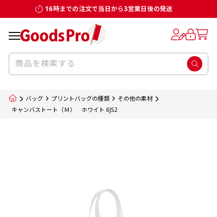
16時までの注文で当日から3営業日後の発送
お客様からのデータ入稿でのぼり旗を製作
既製デザイン
デザイン方向
チチについて
のぼり旗のチチについて
補強縫製って何？
スリット（切り込み）加工とは？
生地の種類
サイズ一覧
サイズ一覧
する場合
デザイン変更なしでのご注文となります。
のぼり旗のデザインをする際に、考えると良
既製品のサイズについては以下のサイズ表の通
既製品のサイズについては以下のサイズ表の通
一般的にはチチの位置はのぼり旗に対して上
一般的にはチチの位置はのぼり旗に対して上
補強縫製とはヒートカッター（熱で焼き切る
スリット（切り込み）を入れることで横幕が
入稿いただくデータは基本的にイラストレー
既製デザインとは当社グッズプロがオリジナ
いのがデザイン方向です。
り様々なサイズに対応しております。
り様々なサイズに対応しております。
辺３か所左辺５か所になります。のぼり旗を
辺３か所左辺５か所になります。のぼり旗を
カッター）を使用して、のぼり旗自体の強度
分割されているようにみせます。
ター形式のデータまたはフォトショップ形式
ルで製品デザインをしたデザインそのものを
のぼり旗のデザインとしては基本的に左側と
お客様オリジナルサイズで製作をしたい場合
お客様オリジナルサイズで製作をしたい場合
ポールに通す際には上辺２か所に対してチチ
ポールに通す際には上辺２か所に対してチチ
をあげるために折り返し縫いをすることで風
疑似的にのれんのように見せるための加工手
バッグ
プリントバッグの種類
その他の素材
のデータとさせていただいております。
指します。当グッズプロで販売として取り扱っ
上側にポールを通すミミ（業界用語でチチと
につきましてはお気軽にご相談ください。
につきましてはお気軽にご相談ください。
が左右どちらでものぼり旗自体をポールにく
が左右どちらでものぼり旗自体をポールにく
の影響を受けやすい四辺の強度を増す加工で
法です。
キャンバストート（Ｍ） ホワイト 6JS2
jpgデータ等の画像データを貼り付ける際には
ているあらゆるのぼり旗のデザインがそれに
呼びます）が縫いつけてあるのが一般的です。
くりつけることは可能です。
くりつけることは可能です。
す。
ただし、布の性質上、必ず印刷サイズのズレな
ただし、布の性質上、必ず印刷サイズのズレな
注意が必要です。画像解像度を考慮して作成
該当いたします。既製のデザインを応用して自
ただ、お客様の飾り付けたい場所の風向きを
各辺のおおむね3～5ｍｍ程度を折り返し、縫
どは発生します（熱処理する際に生地が伸び縮
どは発生します（熱処理する際に生地が伸び縮
いただく必要があります。（概ね原寸サイズ
1本（2分割）
みする都合や・最終的なカットをする際の都合
みする都合や・最終的なカットをする際の都合
で解像度200dp以上必要です）当社の取り扱
分だけののぼり旗をつくりたい！などのデザ
少し考えると
い糸を走らせて補強します。加工をすることで
棒袋縫い加工
棒袋縫い加工
内容
個数
単価
金額
［ +33円 ］
など）のでサイズの指定につきましてはｍｍ単
など）のでサイズの指定につきましてはｍｍ単
いの規格サイズにつきましてはデザインテン
イン改造や既製デザインに自分たちの団体の
もしかしたら左側と上についているよりも右
のぼり旗の１辺～４辺は折り返し加工されま
ポンジ（一般）
生地のふちを大きく棒袋状に縫いこみポール
生地のふちを大きく棒袋状に縫いこみポール
位は不可となります。最終的なサイズも多少の
位は不可となります。最終的なサイズも多少の
プレートの用意がありますので、ご購入後マ
¥0
名前入れや会社のロゴなどを挿入するなどの
側と上についていた方が良いと思うかもしれ
すのでその部分のホツレや裂けてしまうこと
合計金額
（税込）
ズレ5ｍｍ程度は起きる可能性があります。
ズレ5ｍｍ程度は起きる可能性があります。
一般的なのぼり旗の生地はポンジといわれる
イページの「購入履歴」よりダウンロードし
を通す筒をつくります。ポール自体を包み込
を通す筒をつくります。ポール自体を包み込
相談もお請けしております。
ません。
を防止する効果があります。
てご利用くださいませ。
2本（3分割）
厚みが約0.14ｍｍのとても薄い生地を使用し
むため、耐久性があがり、デザインがより目
むため、耐久性があがり、デザインがより目
カートに入れる
風向きを考えながらチチの向きを決めてから
［ +66円 ］
ます。
棒袋縫いの場合、補強が無償で付いてきます。