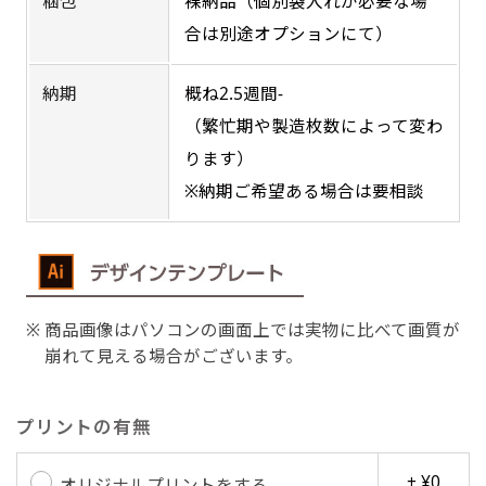
梱包
裸納品（個別袋入れが必要な場
合は別途オプションにて）
納期
概ね2.5週間-
Aバナー(60x180)
自由入力(180x60以内)
（繁忙期や製造枚数によって変わ
Aバナーは三角の形状を利用することでA面B面2
お好みのサイズで縦幕・横幕の作成が可能です。
ります）
種のデザインを楽しむことができます。前からも
長辺が180cm以内、短辺が60cm以内であれば自
※納期ご希望ある場合は要相談
後ろからもアピールができる両面対応のバナーで
由なサイズを指定下さい！
す。
あんな場所こんな場所お好みのサイズでお好みの
A面B面のデザイン変化を楽しんでお客様にアピ
幕の製作をお楽しみください
ールするもよし、両面同じデザインでアピールす
（※cm単位での指定でおねがいいたします。）
商品画像はパソコンの画面上では実物に比べて画質が
るもよしです！
崩れて見える場合がございます。
プリントの有無
レギュラーのれん
(180x50)
+ ¥0
オリジナルプリントをする