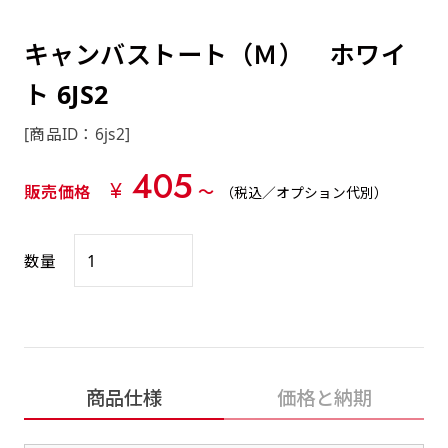
約0.2ｍｍ）。生地が重くなる分、耐久性が上
上下短辺を補強縫製しま
上左チチ
上右チチ
上チチ
（上のみ）
（上と下）
（左右）
あまりに大きな変更が何度もある場合はお断り
例
ショッピングカートページの備考欄に「以前
（上と左）
（上と右）
（上のみ）
がります。
す
する場合があります。
つくった、◯◯のぼり」の様に曖昧でも構い
キャンバストート（Ｍ） ホワイ
ポンジをやや厚くした生地です。ポンジと比
四辺補強
印刷工程に入った場合はいかなる場合もキャン
ません。
べると約2倍の厚みがあります。タペストリー
ト 6JS2
［ +58円 ］
セル不可となります。
やバナーなどの製作によく利用します。
上左右チチ
上下左右
のぼり旗の四辺すべてを
ショート(60x150)
ショート(150x60)
[商品ID：6js2]
チチ無し
上下チチ
左右チチ
上左右チチ
リピート（要画像確認）［ +298円 ］
（上と左右）
（四辺にチチ）
補強縫製します
（上と下）
（左右）
（上と左右）
405
幅は標準サイズですが高さが30cm 低いです。
幅は標準サイズですが高さが30cm 低いです。
弊社よりJPG画像をお送りします。ご確認のお
¥
販売価格
〜
（税込／オプション代別）
近距離の歩行者や、特に女性の目線を意識したい
近距離の歩行者や、特に女性の目線を意識したい
返事を頂いたあとに製作開始いたします。
2本（3分割）の場合だと
場合はこちらがお勧めです。
場合はこちらがお勧めです。
文字の上からカットされます
数量
ハトメ四隅
ハトメ上2つ
ハトメ上3つ
上下左右
入稿（AI／PSD）
（+1営業日）
（+1営業日）
（+1営業日）
チチ無し
ハトメ四隅
（四辺にチチ）
購入時の案内に沿って入稿してください。［
対応ファイル：AI／PSDファイル ］
スリム(45x180)
スリム(180x45)
ハトメ上4つ
ハトメ上下4つ
上棒袋縫い
商品仕様
価格と納期
左棒袋縫い
上左チチと
上右チチと
入稿（AI／PSD）（要画像確認）［ +298円
（+1営業日）
（+1営業日）
（上のみ）
ハトメ右下
ハトメ左下
（上と左）
名入れ［+999円］
］
飾る場所に対して、標準サイズでは大きすぎると
飾る場所に対して、標準サイズでは大きすぎると