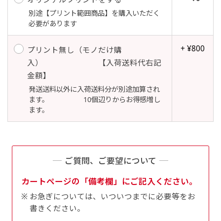
自由入力(60x180以内)
別途【プリント範囲商品】を購入いただく
レギュラーのれんは横幕の上部にチチを5か所つ
必要があります
お好みのサイズで縦幕・横幕の作成が可能です。
けて疑似的にのれんのような幕をつくります。お
長辺が180cm以内、短辺が60cm以内であれば自
店の入口付近の装飾に是非！
+ ¥800
プリント無し（モノだけ購
由なサイズを指定下さい！
入） 【入荷送料代右記
あんな場所こんな場所お好みのサイズでお好みの
金額】
幕の製作をお楽しみください
発送送料以外に入荷送料分が別途加算され
ます。 10個辺りからお得感増し
（※cm単位での指定でおねがいいたします。）
ます。
レギュラースリムのれん
(180x30)
レギュラーのれんスリムは横幕の上部にチチを5
ご質問、ご要望について
か所つけて疑似的にのれんのような幕をつくりま
す。
カートページの「備考欄」にご記入ください。
レギュラーのれんとの違いは縦のサイズが異なり
お急ぎについては、いついつまでに必要等をお
ます。（レギュラーのれん縦50cm／レギュラー
書きください。
スリムのれん縦30cm）お店の入口付近の装飾に