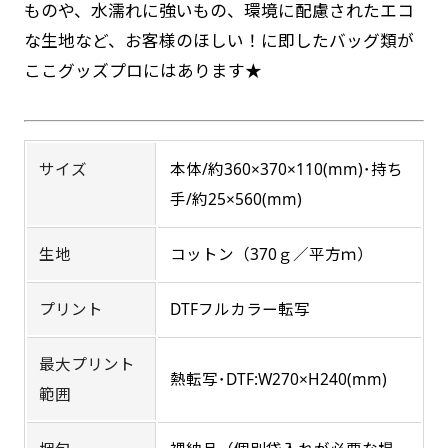
お急ぎ［ +330円 ］
ものや、水濡れに強いもの、環境に配慮されたエコ
な生地など、お客様のほしい！に即したバッグ類が
吊り下げ旗(30x42)
吊り下げ旗(42x30)
お急ぎは翌営業日発送（基本12時締め切り)枚数
ここグッズプロにはあります★
によって対応できない場合、ギリギリでも対応
掛け軸のように吊り下げ式にします。上部に棒袋
掛け軸のように吊り下げ式にします。上部に棒袋
できる場合もあります。防炎加工、トロピカル
作成しパイプを入れてその間に紐を通します。壁
作成しパイプを入れてその間に紐を通します。壁
生地は対応不可です。
際の装飾などにとてもお役立ち！
際の装飾などにとてもお役立ち！
サイズ
本体/約360×370×110(mm)･持ち
手/約25×560(mm)
生地
コットン（370ｇ／平方ｍ）
布A1ポスター(60x84)
布A1ポスター(84x60)
プリント
DTFフルカラー転写
のぼりだけでなく、ポスターも作れます。
のぼりだけでなく、ポスターも作れます。
最大プリント
熱転写･DTF:W270×H240(mm)
のぼり旗と同じデザインで飾れば宣伝効果UP!
のぼり旗と同じデザインで飾れば宣伝効果UP!
範囲