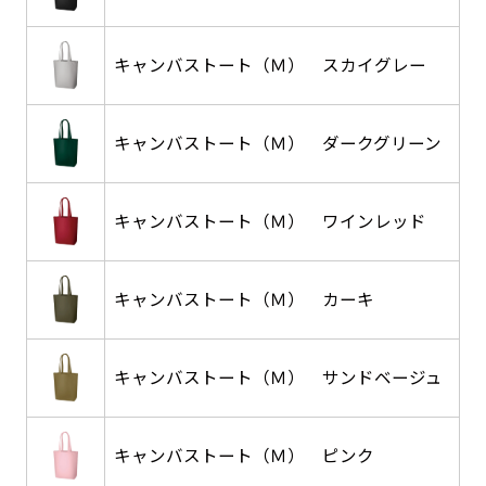
返事を頂いたあとに製作開始いたします。
弊社よりJPG画像をお送りします。ご確認のお
返事を頂いたあとに製作開始いたします。
キャンバストート（Ｍ） スカイグレー
デザインアレンジ［ +2,498円 ］
ハーフ(30x90)
ハーフ(90x30)
デザインの色や文字等が変更いただけます。
キャンバストート（Ｍ） ダークグリーン
店内用です。お客さんの歩行や陳列した商品の邪
店内用です。お客さんの歩行や陳列した商品の邪
魔になりにくいのがポイントです。ハーフ用のポ
魔になりにくいのがポイントです。ハーフ用のポ
キャンバストート（Ｍ） ワインレッド
ールが必要です。
ールが必要です。
キャンバストート（Ｍ） カーキ
キャンバストート（Ｍ） サンドベージュ
ミニ(10x30)
ミニ(30x10)
台座タイプ・吸盤タイプ・クリップタイプがござ
台座タイプ・吸盤タイプ・クリップタイプがござ
キャンバストート（Ｍ） ピンク
います。レジカウンターや商品棚にぴったりで
います。レジカウンターや商品棚にぴったりで