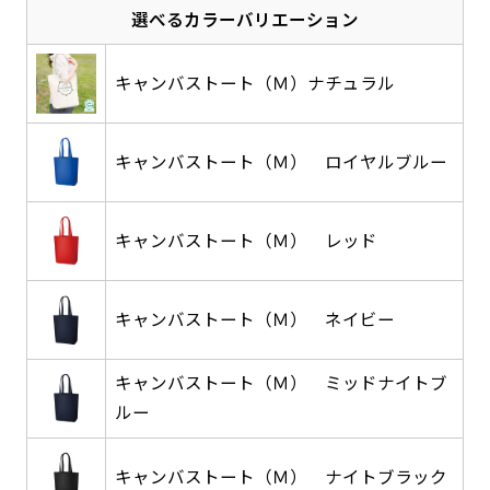
選べるカラーバリエーション
感じる場合や、立てる本数を増やしたい場合はこ
感じる場合や、立てる本数を増やしたい場合はこ
1本（2分割）の場合だと
文字のみの名入れが可能です。
弊社よりJPG画像をお送りします。ご確認のお
ちらです。
ちらです。
文字の間にスリットが入ります
返事を頂いたあとに製作開始いたします。
キャンバストート（Ｍ）ナチュラル
幅が15cm 狭くなっておりスリムな印象を受けま
幅が15cm 狭くなっておりスリムな印象を受けま
上下棒袋縫い
その他
名入れ（要画像確認）［+1,298円］
右棒袋縫い
上棒袋縫い
上下棒袋縫い
（上のみ）
す。
す。
（上と右）
（上のみ）
（上と下）
デザイン依頼［ +3,998円 ］
弊社よりJPG画像をお送りします。ご確認のお
※備考欄に要望をお書きください
キャンバストート（Ｍ） ロイヤルブルー
返事を頂いたあとに製作開始いたします。
ご購入時の案内にそって、デザイン画のファ
イルまたは、文章でお知らせください。
キャンバストート（Ｍ） レッド
ロゴ有り名入れ［ +1,498円］
Aバナー用チチ
タペストリー
その他
加工
（上2下2）
文字だけのぼり［ +1,298円 ］
コンパクト(45x150)
コンパクト(150x45)
ご購入時の案内にそって、デザイン画のファ
※パイプ紐付き
※備考欄に要望をお書きください
キャンバストート（Ｍ） ネイビー
イルまたは、文章でお知らせください。
ご購入時の案内に沿って、文字をご指定くだ
あまり一般的でないサイズですが最近、注文が増
あまり一般的でないサイズですが最近、注文が増
さい。
えてきました。
えてきました。
キャンバストート（Ｍ） ミッドナイトブ
ロゴ有り名入れ（要画像確認）［ +1,798
コンビニさんなどで多いです。 お店の外観の邪魔
コンビニさんなどで多いです。 お店の外観の邪魔
ルー
円］
になりづらく、狭い範囲で沢山飾れます。
になりづらく、狭い範囲で沢山飾れます。
文字だけのぼり（要画像確認）［ +1,598円
］
弊社よりJPG画像をお送りします。ご確認のお
キャンバストート（Ｍ） ナイトブラック