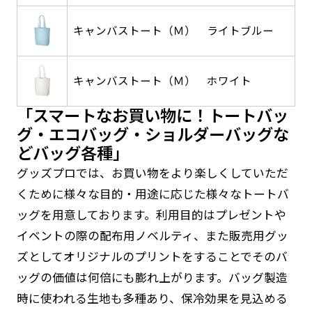
す。かわいいい＆おしゃれなのぼりです。台はセ
す。かわいいい＆おしゃれなのぼりです。台はセ
キャンバストート（Ｍ） ライトブルー
ットでついてます。
ットでついてます。
キャンバストート（Ｍ） ホワイト
「スマートなお買い物に！トートバッ
防炎加工（納期+1営業日）［ +540円 ］
グ・エコバッグ・ショルダーバッグな
ジャンボ(90x270)
ジャンボ(270x90)
のぼり旗の防炎加工は、消防法で定められてい
どバッグ各種」
る場所でのぼり旗を使用する際に推奨されてい
グッズプロでは、お買い物をより楽しくしていただ
遠くからでも視認しやすいジャンボサイズです。
遠くからでも視認しやすいジャンボサイズです。
ます。防炎加工によってのぼり旗が炎に触れても
くために様々な目的・用途に応じた様々なトートバ
駐車場などのスペースに余裕がある場所で大々的
駐車場などのスペースに余裕がある場所で大々的
燃えにくくなります。（燃えるというより溶け
ッグを用意しております。利用目的はプレゼントや
に宣伝できます。
に宣伝できます。
るに近くなるイメージ）一般的な方法は、旗の
4mまたは5mのポールが必要です。
4mまたは5mのポールが必要です。
イベントの際の配布用ノベルティ、また販売用グッ
素材に特殊な化学薬品を使用して延焼を抑えま
ズとしてオリジナルのプリントをすることでそのバ
す。
ッグの価値は何倍にも膨れ上がります。バッグ製造
時に使われる生地も多種あり、保冷効果を見込める