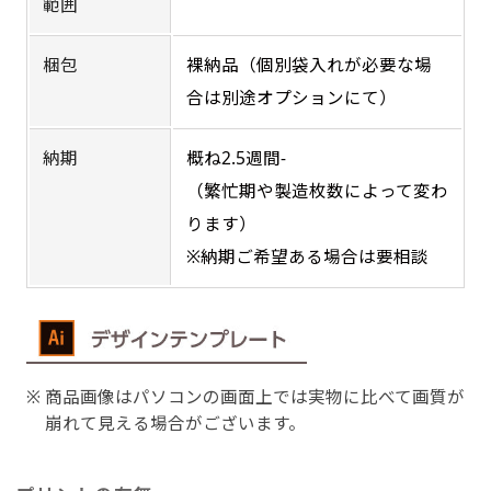
範囲
吊り下げ旗(30x42)
吊り下げ旗(42x30)
梱包
裸納品（個別袋入れが必要な場
合は別途オプションにて）
掛け軸のように吊り下げ式にします。上部に棒袋
掛け軸のように吊り下げ式にします。上部に棒袋
作成しパイプを入れてその間に紐を通します。壁
作成しパイプを入れてその間に紐を通します。壁
納期
概ね2.5週間-
際の装飾などにとてもお役立ち！
際の装飾などにとてもお役立ち！
（繁忙期や製造枚数によって変わ
ります）
※納期ご希望ある場合は要相談
布A1ポスター(60x84)
布A1ポスター(84x60)
のぼりだけでなく、ポスターも作れます。
のぼりだけでなく、ポスターも作れます。
商品画像はパソコンの画面上では実物に比べて画質が
のぼり旗と同じデザインで飾れば宣伝効果UP!
のぼり旗と同じデザインで飾れば宣伝効果UP!
崩れて見える場合がございます。