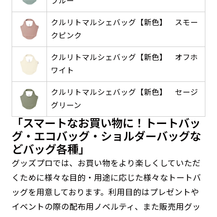
ブルー
返事を頂いたあとに製作開始いたします。
弊社よりJPG画像をお送りします。ご確認のお
返事を頂いたあとに製作開始いたします。
クルリトマルシェバッグ【新色】 スモー
クピンク
デザインアレンジ［ +2,498円 ］
ハーフ(30x90)
ハーフ(90x30)
デザインの色や文字等が変更いただけます。
クルリトマルシェバッグ【新色】 オフホ
ワイト
店内用です。お客さんの歩行や陳列した商品の邪
店内用です。お客さんの歩行や陳列した商品の邪
魔になりにくいのがポイントです。ハーフ用のポ
魔になりにくいのがポイントです。ハーフ用のポ
クルリトマルシェバッグ【新色】 セージ
ールが必要です。
ールが必要です。
グリーン
「スマートなお買い物に！トートバッ
グ・エコバッグ・ショルダーバッグな
どバッグ各種」
グッズプロでは、お買い物をより楽しくしていただ
ミニ(10x30)
ミニ(30x10)
くために様々な目的・用途に応じた様々なトートバ
ッグを用意しております。利用目的はプレゼントや
台座タイプ・吸盤タイプ・クリップタイプがござ
台座タイプ・吸盤タイプ・クリップタイプがござ
防炎加工（納期+1営業日）［ +540円 ］
イベントの際の配布用ノベルティ、また販売用グッ
います。レジカウンターや商品棚にぴったりで
います。レジカウンターや商品棚にぴったりで