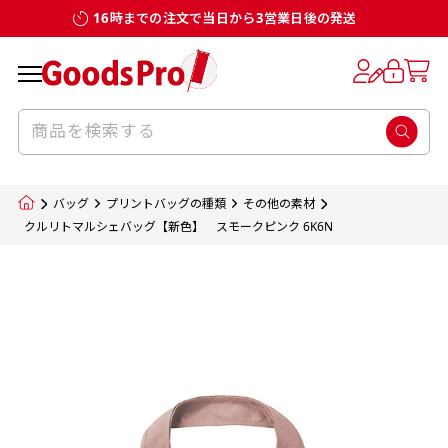
16時までの注文で当日から3営業日後の発送
お客様からのデータ入稿でのぼり旗を製作
既製デザイン
デザイン方向
チチについて
のぼり旗のチチについて
補強縫製って何？
スリット（切り込み）加工とは？
生地の種類
サイズ一覧
サイズ一覧
する場合
デザイン変更なしでのご注文となります。
のぼり旗のデザインをする際に、考えると良
既製品のサイズについては以下のサイズ表の通
既製品のサイズについては以下のサイズ表の通
一般的にはチチの位置はのぼり旗に対して上
一般的にはチチの位置はのぼり旗に対して上
補強縫製とはヒートカッター（熱で焼き切る
スリット（切り込み）を入れることで横幕が
入稿いただくデータは基本的にイラストレー
既製デザインとは当社グッズプロがオリジナ
いのがデザイン方向です。
り様々なサイズに対応しております。
り様々なサイズに対応しております。
辺３か所左辺５か所になります。のぼり旗を
辺３か所左辺５か所になります。のぼり旗を
カッター）を使用して、のぼり旗自体の強度
分割されているようにみせます。
ター形式のデータまたはフォトショップ形式
ルで製品デザインをしたデザインそのものを
のぼり旗のデザインとしては基本的に左側と
お客様オリジナルサイズで製作をしたい場合
お客様オリジナルサイズで製作をしたい場合
ポールに通す際には上辺２か所に対してチチ
ポールに通す際には上辺２か所に対してチチ
をあげるために折り返し縫いをすることで風
疑似的にのれんのように見せるための加工手
バッグ
プリントバッグの種類
その他の素材
のデータとさせていただいております。
指します。当グッズプロで販売として取り扱っ
上側にポールを通すミミ（業界用語でチチと
につきましてはお気軽にご相談ください。
につきましてはお気軽にご相談ください。
が左右どちらでものぼり旗自体をポールにく
が左右どちらでものぼり旗自体をポールにく
の影響を受けやすい四辺の強度を増す加工で
法です。
クルリトマルシェバッグ【新色】 スモークピンク 6K6N
jpgデータ等の画像データを貼り付ける際には
ているあらゆるのぼり旗のデザインがそれに
呼びます）が縫いつけてあるのが一般的です。
くりつけることは可能です。
くりつけることは可能です。
す。
ただし、布の性質上、必ず印刷サイズのズレな
ただし、布の性質上、必ず印刷サイズのズレな
注意が必要です。画像解像度を考慮して作成
該当いたします。既製のデザインを応用して自
ただ、お客様の飾り付けたい場所の風向きを
各辺のおおむね3～5ｍｍ程度を折り返し、縫
どは発生します（熱処理する際に生地が伸び縮
どは発生します（熱処理する際に生地が伸び縮
いただく必要があります。（概ね原寸サイズ
1本（2分割）
みする都合や・最終的なカットをする際の都合
みする都合や・最終的なカットをする際の都合
で解像度200dp以上必要です）当社の取り扱
分だけののぼり旗をつくりたい！などのデザ
少し考えると
い糸を走らせて補強します。加工をすることで
棒袋縫い加工
棒袋縫い加工
内容
個数
単価
金額
［ +33円 ］
など）のでサイズの指定につきましてはｍｍ単
など）のでサイズの指定につきましてはｍｍ単
いの規格サイズにつきましてはデザインテン
イン改造や既製デザインに自分たちの団体の
もしかしたら左側と上についているよりも右
のぼり旗の１辺～４辺は折り返し加工されま
ポンジ（一般）
生地のふちを大きく棒袋状に縫いこみポール
生地のふちを大きく棒袋状に縫いこみポール
位は不可となります。最終的なサイズも多少の
位は不可となります。最終的なサイズも多少の
プレートの用意がありますので、ご購入後マ
¥0
名前入れや会社のロゴなどを挿入するなどの
側と上についていた方が良いと思うかもしれ
すのでその部分のホツレや裂けてしまうこと
合計金額
（税込）
ズレ5ｍｍ程度は起きる可能性があります。
ズレ5ｍｍ程度は起きる可能性があります。
一般的なのぼり旗の生地はポンジといわれる
イページの「購入履歴」よりダウンロードし
を通す筒をつくります。ポール自体を包み込
を通す筒をつくります。ポール自体を包み込
相談もお請けしております。
ません。
を防止する効果があります。
てご利用くださいませ。
2本（3分割）
厚みが約0.14ｍｍのとても薄い生地を使用し
むため、耐久性があがり、デザインがより目
むため、耐久性があがり、デザインがより目
カートに入れる
風向きを考えながらチチの向きを決めてから
［ +66円 ］
ます。
棒袋縫いの場合、補強が無償で付いてきます。