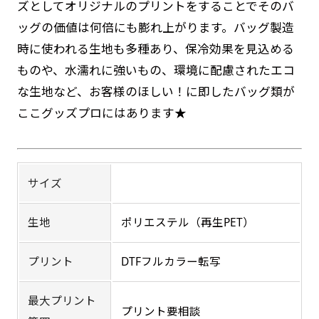
ズとしてオリジナルのプリントをすることでそのバ
のぼり旗の防炎加工は、消防法で定められてい
す。かわいいい＆おしゃれなのぼりです。台はセ
す。かわいいい＆おしゃれなのぼりです。台はセ
ッグの価値は何倍にも膨れ上がります。バッグ製造
ットでついてます。
る場所でのぼり旗を使用する際に推奨されてい
ットでついてます。
時に使われる生地も多種あり、保冷効果を見込める
ます。防炎加工によってのぼり旗が炎に触れても
ものや、水濡れに強いもの、環境に配慮されたエコ
燃えにくくなります。（燃えるというより溶け
な生地など、お客様のほしい！に即したバッグ類が
るに近くなるイメージ）一般的な方法は、旗の
ここグッズプロにはあります★
素材に特殊な化学薬品を使用して延焼を抑えま
す。
ジャンボ(90x270)
ジャンボ(270x90)
遠くからでも視認しやすいジャンボサイズです。
遠くからでも視認しやすいジャンボサイズです。
サイズ
お急ぎ［ +330円 ］
駐車場などのスペースに余裕がある場所で大々的
駐車場などのスペースに余裕がある場所で大々的
お急ぎは翌営業日発送（基本12時締め切り)枚数
に宣伝できます。
に宣伝できます。
生地
ポリエステル（再生PET）
によって対応できない場合、ギリギリでも対応
4mまたは5mのポールが必要です。
4mまたは5mのポールが必要です。
できる場合もあります。防炎加工、トロピカル
プリント
DTFフルカラー転写
生地は対応不可です。
最大プリント
プリント要相談