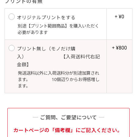
プリントの有無
+ ¥0
オリジナルプリントをする
別途【プリント範囲商品】を購入いただく
Aバナー(60x180)
自由入力(180x60以内)
必要があります
Aバナーは三角の形状を利用することでA面B面2
お好みのサイズで縦幕・横幕の作成が可能です。
+ ¥800
プリント無し（モノだけ購
種のデザインを楽しむことができます。前からも
長辺が180cm以内、短辺が60cm以内であれば自
入） 【入荷送料代右記
後ろからもアピールができる両面対応のバナーで
由なサイズを指定下さい！
金額】
す。
あんな場所こんな場所お好みのサイズでお好みの
発送送料以外に入荷送料分が別途加算され
A面B面のデザイン変化を楽しんでお客様にアピ
幕の製作をお楽しみください
ます。 10個辺りからお得感増し
ールするもよし、両面同じデザインでアピールす
（※cm単位での指定でおねがいいたします。）
ます。
るもよしです！
ご質問、ご要望について
レギュラーのれん
カートページの「備考欄」にご記入ください。
(180x50)