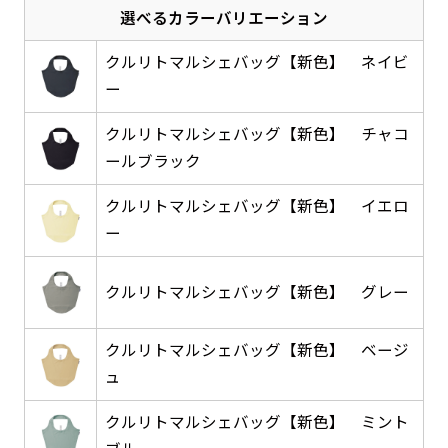
選べるカラーバリエーション
感じる場合や、立てる本数を増やしたい場合はこ
感じる場合や、立てる本数を増やしたい場合はこ
1本（2分割）の場合だと
文字のみの名入れが可能です。
弊社よりJPG画像をお送りします。ご確認のお
ちらです。
ちらです。
文字の間にスリットが入ります
返事を頂いたあとに製作開始いたします。
クルリトマルシェバッグ【新色】 ネイビ
幅が15cm 狭くなっておりスリムな印象を受けま
幅が15cm 狭くなっておりスリムな印象を受けま
上下棒袋縫い
ー
その他
名入れ（要画像確認）［+1,298円］
右棒袋縫い
上棒袋縫い
上下棒袋縫い
（上のみ）
す。
す。
（上と右）
（上のみ）
（上と下）
デザイン依頼［ +3,998円 ］
弊社よりJPG画像をお送りします。ご確認のお
クルリトマルシェバッグ【新色】 チャコ
※備考欄に要望をお書きください
ールブラック
返事を頂いたあとに製作開始いたします。
ご購入時の案内にそって、デザイン画のファ
イルまたは、文章でお知らせください。
クルリトマルシェバッグ【新色】 イエロ
ロゴ有り名入れ［ +1,498円］
Aバナー用チチ
タペストリー
ー
その他
加工
（上2下2）
文字だけのぼり［ +1,298円 ］
コンパクト(45x150)
コンパクト(150x45)
ご購入時の案内にそって、デザイン画のファ
※パイプ紐付き
※備考欄に要望をお書きください
クルリトマルシェバッグ【新色】 グレー
イルまたは、文章でお知らせください。
ご購入時の案内に沿って、文字をご指定くだ
あまり一般的でないサイズですが最近、注文が増
あまり一般的でないサイズですが最近、注文が増
さい。
えてきました。
えてきました。
クルリトマルシェバッグ【新色】 ベージ
ロゴ有り名入れ（要画像確認）［ +1,798
コンビニさんなどで多いです。 お店の外観の邪魔
コンビニさんなどで多いです。 お店の外観の邪魔
ュ
円］
になりづらく、狭い範囲で沢山飾れます。
になりづらく、狭い範囲で沢山飾れます。
文字だけのぼり（要画像確認）［ +1,598円
］
クルリトマルシェバッグ【新色】 ミント
弊社よりJPG画像をお送りします。ご確認のお