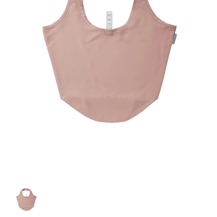
お客様自身でオリジナルのサイズで製作する
立ちます。
立ちます。
デザインをするとどの方向でデザインをする
名入れについて
場合につきましてはご希望の仕上がりサイズ
のぼり旗製作で一番良く使用される生地で
カーブ形状の特殊なのぼり旗にも適合する加
カーブ形状の特殊なのぼり旗にも適合する加
に対して四辺（すべての辺をプラス10ｍｍ）
と良いかひらめくかもしれません。デザイン
す。生地の厚みが薄く、裏側にインクが浸透
当社の既製のぼり旗に対してお客様の任意の
工方法となります。
工方法となります。
側辺補強縫製
3本（4分割）
したサイズで製作ください。（重要な情報な
の方向性につきましてはお客様の好みもあり
しやすい生地です。
テキストや企業情報・お店情報などを埋め込
［ +38円 ］
［ +99円 ］
どについては仕上がりサイズから四辺内側に
ますので、見られる方（お客様）ができる限
20ｍｍ程度内側の範囲内でデザイン校正して
むことができます。ご購入時にご希望の店舗
ハトメ加工
ハトメ加工
り反転したデザインをみるよりも正像でみら
ください）
名などをご記載ください。専任のデザイナー
ハトメ（鳩目）とは、革や布などに開けた穴
ハトメ（鳩目）とは、革や布などに開けた穴
れるデザインを提供したいかと思いますので
4本（5分割）
がバッチリデザインします。書体などのご指
を補強するために取り付けるリングです。壁
を補強するために取り付けるリングです。壁
その辺を参考にするとよいかもしれません。
［ +132円 ］
当社の既製デザインを利用してのぼり旗を
定がなければ、のぼりのイメージに最適のフ
L字補強縫製
側にロープなどで固定して、突風で倒れること
側にロープなどで固定して、突風で倒れること
製作したい場合
［ +38円 ］
ォントを使用します。基本的にのぼりの下部
も風向きによってずっと裏向きになってしまう
も風向きによってずっと裏向きになってしまう
のぼり旗の改造プランとなりますので改造の
にショップ名、社名、電話番号が入ります。
チチのついてない長辺・
いこともありません。
いこともありません。
【注意点】
程度によってデザイン加工費用が発生いたし
データをお送りいただけましたらロゴの印刷
短辺を補強縫製します
スリット（切り込み）は均等割りを意識して
ます。
も出来ます。
レギュラー(60x180)
レギュラー(180x60)
カットラインを入れます。
トロピカル（納期+1営業日）
詳細は
ください。
お問い合わせ
お客様が納得するまで何度でもデザインの修
三辺補強
デザインや絵柄をスリット加工時にカットす
［ +299円 ］
［ +48円 ］
正をしますので、初めての方でもお気軽にご
よく見かける一般的なのぼり旗のサイズです。
よく見かける一般的なのぼり旗のサイズです。
る場合があります。
ほとんどのポールや注水台に使用できます。
ほとんどのポールや注水台に使用できます。
ワンランク厚手のトロピカル（生地の厚みが
相談ください。
リピート
チチのついてない長辺・
上チチ
上下チチ
左右チチ