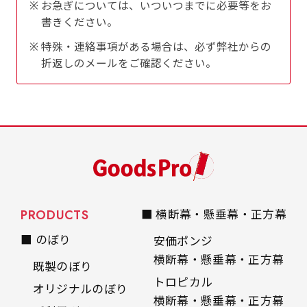
お急ぎについては、いついつまでに必要等をお
自由入力(60x180以内)
書きください。
レギュラーのれんは横幕の上部にチチを5か所つ
お好みのサイズで縦幕・横幕の作成が可能です。
けて疑似的にのれんのような幕をつくります。お
特殊・連絡事項がある場合は、必ず弊社からの
折返しのメールをご確認ください。
長辺が180cm以内、短辺が60cm以内であれば自
店の入口付近の装飾に是非！
由なサイズを指定下さい！
あんな場所こんな場所お好みのサイズでお好みの
幕の製作をお楽しみください
（※cm単位での指定でおねがいいたします。）
レギュラースリムのれん
(180x30)
レギュラーのれんスリムは横幕の上部にチチを5
PRODUCTS
■ 横断幕・懸垂幕・正方幕
か所つけて疑似的にのれんのような幕をつくりま
■ のぼり
安価ポンジ
す。
横断幕・懸垂幕・正方幕
レギュラーのれんとの違いは縦のサイズが異なり
既製のぼり
ます。（レギュラーのれん縦50cm／レギュラー
トロピカル
オリジナルのぼり
横断幕・懸垂幕・正方幕
スリムのれん縦30cm）お店の入口付近の装飾に