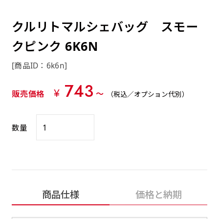
約0.2ｍｍ）。生地が重くなる分、耐久性が上
上下短辺を補強縫製しま
上左チチ
上右チチ
上チチ
（上のみ）
（上と下）
（左右）
あまりに大きな変更が何度もある場合はお断り
例
ショッピングカートページの備考欄に「以前
（上と左）
（上と右）
（上のみ）
がります。
す
する場合があります。
つくった、◯◯のぼり」の様に曖昧でも構い
クルリトマルシェバッグ スモー
ポンジをやや厚くした生地です。ポンジと比
四辺補強
印刷工程に入った場合はいかなる場合もキャン
ません。
べると約2倍の厚みがあります。タペストリー
クピンク 6K6N
［ +58円 ］
セル不可となります。
やバナーなどの製作によく利用します。
上左右チチ
上下左右
のぼり旗の四辺すべてを
ショート(60x150)
ショート(150x60)
[商品ID：6k6n]
チチ無し
上下チチ
左右チチ
上左右チチ
リピート（要画像確認）［ +298円 ］
（上と左右）
（四辺にチチ）
補強縫製します
（上と下）
（左右）
（上と左右）
743
幅は標準サイズですが高さが30cm 低いです。
幅は標準サイズですが高さが30cm 低いです。
弊社よりJPG画像をお送りします。ご確認のお
¥
販売価格
〜
（税込／オプション代別）
近距離の歩行者や、特に女性の目線を意識したい
近距離の歩行者や、特に女性の目線を意識したい
返事を頂いたあとに製作開始いたします。
2本（3分割）の場合だと
場合はこちらがお勧めです。
場合はこちらがお勧めです。
文字の上からカットされます
数量
ハトメ四隅
ハトメ上2つ
ハトメ上3つ
上下左右
入稿（AI／PSD）
（+1営業日）
（+1営業日）
（+1営業日）
チチ無し
ハトメ四隅
（四辺にチチ）
購入時の案内に沿って入稿してください。［
対応ファイル：AI／PSDファイル ］
スリム(45x180)
スリム(180x45)
ハトメ上4つ
ハトメ上下4つ
上棒袋縫い
商品仕様
価格と納期
左棒袋縫い
上左チチと
上右チチと
入稿（AI／PSD）（要画像確認）［ +298円
（+1営業日）
（+1営業日）
（上のみ）
ハトメ右下
ハトメ左下
（上と左）
名入れ［+999円］
］
飾る場所に対して、標準サイズでは大きすぎると
飾る場所に対して、標準サイズでは大きすぎると